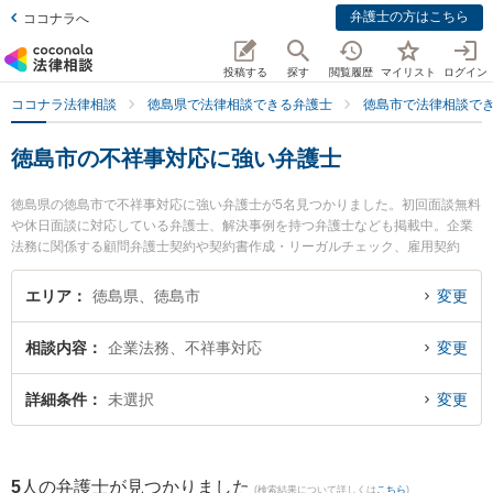
弁護士の方はこちら
ココナラへ
投稿する
探す
閲覧履歴
マイリスト
ログイン
ココナラ法律相談
徳島県で法律相談できる弁護士
徳島市で法律相談で
徳島市の不祥事対応に強い弁護士
徳島県の徳島市で不祥事対応に強い弁護士が5名見つかりました。初回面談無料
や休日面談に対応している弁護士、解決事例を持つ弁護士なども掲載中。企業
法務に関係する顧問弁護士契約や契約書作成・リーガルチェック、雇用契約
書・就業規則作成等の細かな分野での絞り込み検索もでき便利です。特にベリ
ーベスト法律事務所 徳島オフィスの細谷 健人弁護士やおいさき法律事務所の生
エリア
徳島県、徳島市
変更
長 拓也弁護士、朝田啓祐法律事務所の三木 哲平弁護士のプロフィール情報や弁
護士費用、強みなどが注目されています。『徳島市で土日や夜間に発生した不
相談内容
企業法務、不祥事対応
変更
祥事対応のトラブルを今すぐに弁護士に相談したい』『不祥事対応のトラブル
解決の実績豊富な近くの弁護士を検索したい』『初回相談無料で不祥事対応を
法律相談できる徳島市内の弁護士に相談予約したい』などでお困りの相談者さ
詳細条件
未選択
変更
んにおすすめです。
5
人の弁護士が見つかりました
(検索結果について詳しくは
こちら
)