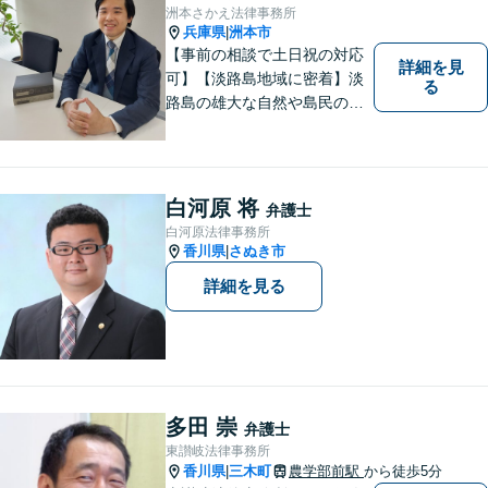
けています。【夜間・休日相
洲本さかえ法律事務所
談可能】【オンライン出張相
兵庫県
洲本市
|
談可】
【事前の相談で土日祝の対応
詳細を見
可】【淡路島地域に密着】淡
る
路島の雄大な自然や島民の
方々の温かい人柄の魅力に触
れ、この地で弁護士活動に全
力で励んでおります。事前の
ご相談で土日祝・時間外対応
白河原 将
弁護士
が可能です。
白河原法律事務所
香川県
さぬき市
|
詳細を見る
多田 崇
弁護士
東讃岐法律事務所
香川県
三木町
農学部前駅
から徒歩5分
|