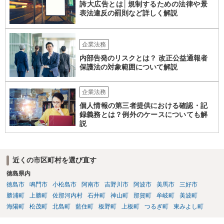
誇大広告とは│規制するための法律や景
力することは考えられます。 仮に、金銭請求や責任追及を示唆されて
表法違反の罰則など詳しく解説
いる場合には、会社とのやり取りを保存し、弁護士に相談したうえで
対応なさった方がよいでしょう。
企業法務
内部告発のリスクとは？ 改正公益通報者
保護法の対象範囲について解説
企業法務
個人情報の第三者提供における確認・記
録義務とは？例外のケースについても解
説
近くの市区町村を選び直す
徳島県内
徳島市
鳴門市
小松島市
阿南市
吉野川市
阿波市
美馬市
三好市
勝浦町
上勝町
佐那河内村
石井町
神山町
那賀町
牟岐町
美波町
海陽町
松茂町
北島町
藍住町
板野町
上板町
つるぎ町
東みよし町