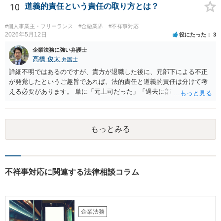
10
道義的責任という責任の取り方とは？
#個人事業主・フリーランス
#金融業界
#不祥事対応
2026年5月12日
役にたった
3
企業法務に強い弁護士
髙橋 俊太
弁護士
詳細不明ではあるのですが、貴方が退職した後に、元部下による不正
が発覚したというご趣旨であれば、法的責任と道義的責任は分けて考
える必要があります。 単に「元上司だった」「過去に部下だった」と
いうだけで、当然に１億円の損害について法的責任を負うものではあ
りません。会社が貴方に損害賠償請求をするには、在職中の管理監督
義務違反、引継ぎの不備、不正の兆候を知りながら放置したことな
もっとみる
ど、具体的な義務違反と損害との因果関係を主張・立証する必要があ
ります。なお、在職中から会計処理や現金管理の不自然さを認識して
いた、部下に過度な権限を与えたまま放置していた、退職時に重要な
情報を引き継がなかった等の事情があれば、会社から問題視される可
能性はあるでしょう。 対応としては、まず会社から何を求められてい
不祥事対応に関連する法律相談コラム
るのかを明確にすることが重要です。謝罪、調査協力、金銭負担、始
末書提出など、求められている内容によって対応は異なります。不用
意に責任を認める文書を作成したり、損害負担を約束したりすること
は避けるべきです。一方で、在職中の業務内容、権限分掌、引継ぎ資
企業法務
料、不正を認識していなかった事情を整理し、必要な範囲で調査に協