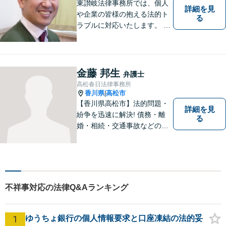
東讃岐法律事務所では、個人
詳細を見
や企業の皆様の抱える法的ト
る
ラブルに対応いたします。 高
松まで行くのは少し遠いとい
う方は、当事務所をご利用く
ださい。
金藤 邦生
弁護士
高松春日法律事務所
香川県
高松市
|
【香川県高松市】法的問題・
詳細を見
紛争を迅速に解決! 債務・離
る
婚・相続・交通事故などの問
題でお困り方はぜひ一度ご相
談ください。
不祥事対応の法律Q&Aランキング
1
ゆうちょ銀行の個人情報要求と口座凍結の法的妥