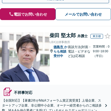
電話でお問い合わせ
メールでお問い合わせ
柴田 堅太郎
弁護士
東京都
LBX法律事務所
営業時間：0
徳島市
か
面談方法(対面・
らも相談
電話・ビデオな
9:00~18:00
受付中
ど)は応相談
（平日）
不祥事対応
【全国対応】【著書2作がM&Aフォーラム賞正賞受賞】上場企業、ス
タートアップ企業、非公開中小企業、オーナー経営者からのご相談多
数。M＆Aを仲介業者に丸投げしていませんか？デューデリジェンス