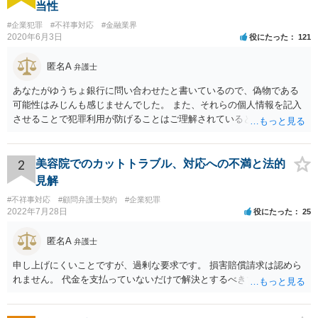
当性
#企業犯罪
#不祥事対応
#金融業界
2020年6月3日
役にたった
121
匿名A
弁護士
あなたがゆうちょ銀行に問い合わせたと書いているので、偽物である
可能性はみじんも感じませんでした。 また、それらの個人情報を記入
させることで犯罪利用が防げることはご理解されているとおりです。
結局あなたにはゆうちょ銀行が信用できないという前提があり、弁護
士に同意を求めているだけです。 最初の回答では分かりづらかったの
かもしれませんが、質問にわかりやすく答えると「法的に許される」
2
美容院でのカットトラブル、対応への不満と法的
が答えになります。 補足でアドバイスしておきますと、今私に反論し
見解
てきたその内容をゆうちょ銀行にぶつければいいとおもいます。 もっ
#不祥事対応
#顧問弁護士契約
#企業犯罪
とも、ぶつけられたゆうちょ銀行があなたと契約するかは法律上ゆう
2022年7月28日
役にたった
25
ちょ銀行の自由です。
匿名A
弁護士
申し上げにくいことですが、過剰な要求です。 損害賠償請求は認めら
れません。 代金を支払っていないだけで解決とするべきでしょう。