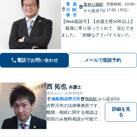
香
高
栗林公園駅
営業時間：10:00~
川
松
|
17:00（平日）
から徒歩7分
県
市
【Web面談可】【弁護士歴10年以上】
「親身に寄り添ってくれて、安心でき
ました」「的確なアドバイスをいただ
けて、本当に助かりました」など、感
謝の声多数！共にお悩みを分かち合
い、解決の方針を考えてまいります
電話でお問い合わせ
メールで面談予約
【栗林公園駅7分／駐車場あり】
西 拓也
弁護士
徳島みらい法律事務所
徳島県
吉野川市
鴨島駅
から徒歩5分
|
吉野川市の法律事務所です。
詳細を見
離婚・相続に関する相談は，
る
初回のみ無料相談が可能です
（要予約，事務所にお越しい
ただける方のみ。電話相談不