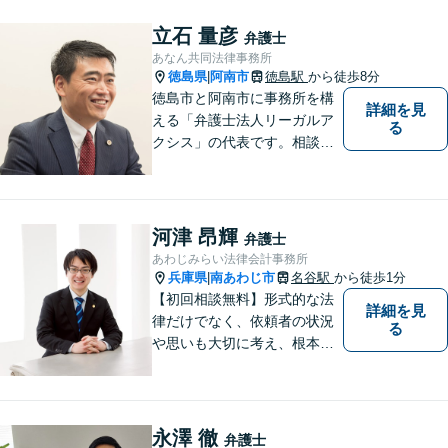
可。）。
立石 量彦
弁護士
あなん共同法律事務所
徳島県
阿南市
徳島駅
から徒歩8分
|
徳島市と阿南市に事務所を構
詳細を見
える「弁護士法人リーガルア
る
クシス」の代表です。相談い
ただいた方の親族のつもりで
親身になり、本音ベースの相
談を心がけています。最近の
中心的取扱分野は遺産分割事
河津 昂輝
弁護士
件。徳島県出身。東京大学法
あわじみらい法律会計事務所
学部卒。
兵庫県
南あわじ市
名谷駅
から徒歩1分
|
【初回相談無料】形式的な法
詳細を見
律だけでなく、依頼者の状況
る
や思いも大切に考え、根本的
なトラブル解決を目指して全
力で取り組んでいます。 相談
者の立場に寄り添い、一人ひ
とりに合ったサポートを心が
永澤 徹
弁護士