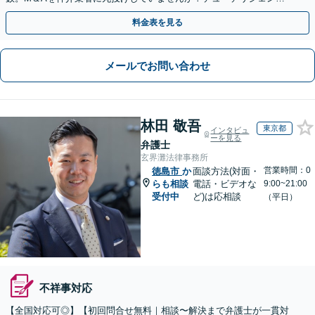
や契約書作成・交渉はお任せください【初回無料】
料金表を見る
メールでお問い合わせ
林田 敬吾
東京都
インタビュ
ーを見る
弁護士
玄界灘法律事務所
営業時間：0
徳島市
か
面談方法(対面・
らも相談
電話・ビデオな
9:00~21:00
受付中
ど)は応相談
（平日）
不祥事対応
【全国対応可◎】【初回問合せ無料｜相談〜解決まで弁護士が一貫対