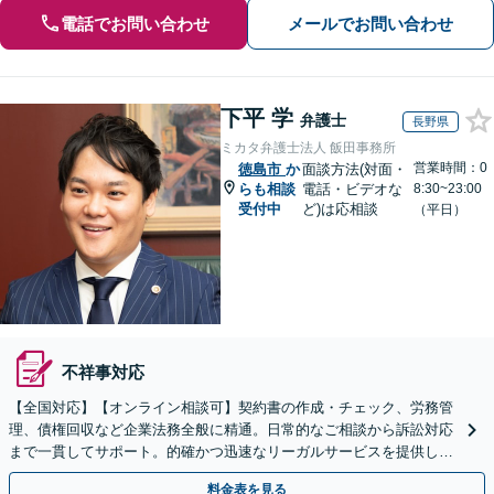
電話でお問い合わせ
メールでお問い合わせ
下平 学
弁護士
長野県
ミカタ弁護士法人 飯田事務所
営業時間：0
徳島市
か
面談方法(対面・
らも相談
電話・ビデオな
8:30~23:00
受付中
ど)は応相談
（平日）
不祥事対応
【全国対応】【オンライン相談可】契約書の作成・チェック、労務管
理、債権回収など企業法務全般に精通。日常的なご相談から訴訟対応
まで一貫してサポート。的確かつ迅速なリーガルサービスを提供しま
す。【初回相談無料】【休日・夜間相談可】
料金表を見る