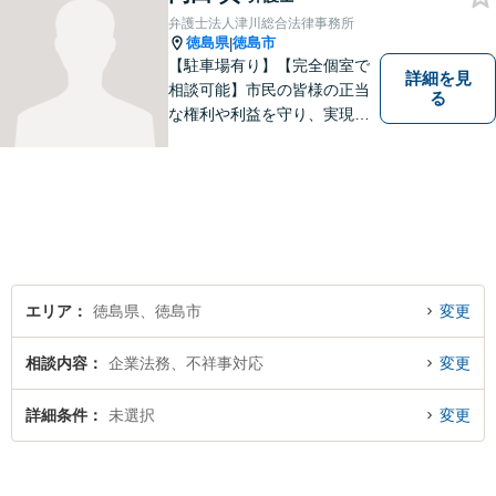
弁護士法人津川総合法律事務所
徳島県
徳島市
|
【駐車場有り】【完全個室で
詳細を見
相談可能】市民の皆様の正当
る
な権利や利益を守り、実現す
るために市民の皆さんに寄り
添って、一つ一つの事案に丁
寧に対応してまいります。ご
相談者様のお話をじっくり聴
き、最適な解決方法をご提案
いたします。
エリア
徳島県、徳島市
変更
相談内容
企業法務、不祥事対応
変更
詳細条件
未選択
変更