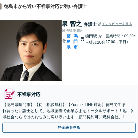
徳島市から近い不祥事対応に強い弁護士
泉 智之
弁護士
インタビューを見る
泉法律事務所
徳
鳴
鳴門駅
か
営業時間：09:30~
島
門
|
17:00（平日）
ら徒歩10分
県
市
不祥事対応
【徳島県鳴門市】【初回相談無料】【Zoom・LINE対応】徳島で生ま
れ育った弁護士として、地域密着で企業さまをトータルサポート！地
域社会ならではのお悩みに寄り添います「顧問契約可／燃料会社、IT
企業、美容業界、病院など」【休日・夜間相談可】
料金表を見る