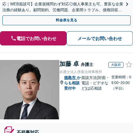
応｜WEB面談可】企業規模問わず対応◎個人事業主も可。豊富な企業
法務の経験あり。顧問契約、労働問題、企業間トラブル、債権回収、
契約書のリーガルチェック等、サポートします。
料金表を見る
電話でお問い合わせ
メールでお問い合わせ
加藤 卓
弁護士
大阪府
弁護士法人啓葉法律事務所
営業時間：0
徳島市
か
面談方法(対面・
らも相談
電話・ビデオな
9:00~20:00
受付中
ど)は応相談
（平日）
不祥事対応