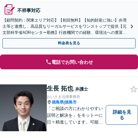
不祥事対応
【顧問契約：関東エリア対応】【初回無料】【知的財産に強い】弁理
士等と連携し、高品質なリーガルサービスをワンストップで提供【元
文部科学省ADRセンター勤務】行政機関での経験、環境法への豊富な
知識を活かし、事業者さまの抱える問題を解決へ導きます
料金表を見る
電話でお問い合わせ
生長 拓也
弁護士
おいさき法律事務所
徳島県
徳島市
|
「ご相談の方にわかりやすい
詳細を見
説明と解決を」をモットーに
る
日々精進しています。可能な
限り難解な専門用語をかみ砕
いて説明し、トラブルに遭い