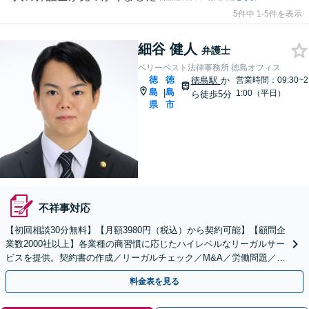
5件中 1-5件を表示
細谷 健人
弁護士
ベリーベスト法律事務所 徳島オフィス
徳
徳
徳島駅
か
営業時間：09:30~2
島
島
|
1:00（平日）
ら徒歩5分
県
市
不祥事対応
【初回相談30分無料】【月額3980円（税込）から契約可能】【顧問企
業数2000社以上】各業種の商習慣に応じたハイレベルなリーガルサー
ビスを提供。契約書の作成／リーガルチェック／M&A／労働問題／知
的財産等、お任せください【他士業連携可能】
料金表を見る