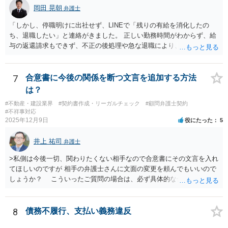
岡田 晃朝
弁護士
「しかし、停職明けに出社せず、LINEで「残りの有給を消化したの
ち、退職したい」と連絡がきました。 正しい勤務時間がわからず、給
与の返還請求もできず、不正の後処理や急な退職により、社や他のス
タッフに多大な迷惑をかけ、その上、有給まで使われるというような
状況です。」 大変悪質ですね。打刻場所のデータと、これまでのタイ
ムカードの虚偽を確認し、突き付けて責任を問題にすることになるで
7
合意書に今後の関係を断つ文言を追加する方法
しょう。 詐欺もありうるでしょうね。 「正しい時間がわからないとい
は？
うタイムカード不正打刻による返還請求はどのようにおこなえばよい
#不動産・建設業界
#契約書作成・リーガルチェック
#顧問弁護士契約
でしょうか？」 想定できる虚偽を前提に、相手と協議して詰めればよ
#不祥事対応
いかと思います。 確実な記録があれば、それによるのがよいですが、
2025年12月9日
役にたった
5
すべては不可能でしょうので。 相手の言動には早急には返事をせずに
弁護士と相談しながら、対応策を検討する方がよいでしょう。 また、
井上 祐司
弁護士
返還が難しい場合、損害賠償を請求する事はできますでしょうか？ 法
的には可能ですが、立証の問題があります。 協議でも問題にできそう
>私側は今後一切、関わりたくない相手なので合意書にその文言を入れ
ですが、調停なども検討できるでしょう。 また、返還請求も損害賠償
てほしいのですが 相手の弁護士さんに文面の変更を頼んでもいいので
請求もせず、「詐欺」として、警察に被害届を出す事は可能でしょう
しょうか？ こういったご質問の場合は、必ず具体的な合意書案をも
か？ 内容的には検討できますが、立証は、民事よりさらにワンランク
って法律相談を受けないと、的確なアドバイスが困難です。 一般的
上がります。 警察に相談されてもよい事案だとは思います。
には、ご質問のような懸念を払しょくするために、 「甲及び乙は，本
示談書に記載するもののほか，甲と乙の間には何らの債権債務が存し
8
債務不履行、支払い義務違反
ないことを相互に確認する。」 という清算条項を入れることが一般的