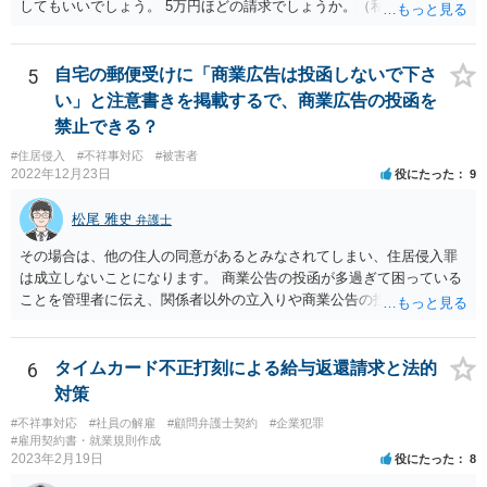
してもいいでしょう。 5万円ほどの請求でしょうか。（私見）
5
自宅の郵便受けに「商業広告は投函しないで下さ
い」と注意書きを掲載するで、商業広告の投函を
禁止できる？
#住居侵入
#不祥事対応
#被害者
2022年12月23日
役にたった
9
松尾 雅史
弁護士
その場合は、他の住人の同意があるとみなされてしまい、住居侵入罪
は成立しないことになります。 商業公告の投函が多過ぎて困っている
ことを管理者に伝え、関係者以外の立入りや商業公告の投函を禁ずる
張り紙をマンション入り口にしてもらうのがよいと思います。
6
タイムカード不正打刻による給与返還請求と法的
対策
#不祥事対応
#社員の解雇
#顧問弁護士契約
#企業犯罪
#雇用契約書・就業規則作成
2023年2月19日
役にたった
8