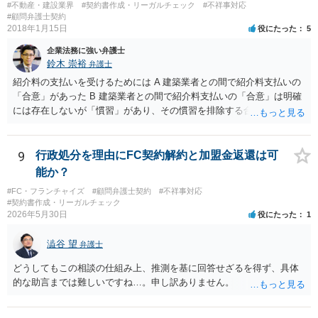
です。 以上に加え、「本件については，当事者協議の結果，上記示
#不動産・建設業界
#契約書作成・リーガルチェック
#不祥事対応
談条件のとおり示談が成立したので，今後本件の上記示談内容に関し
#顧問弁護士契約
2018年1月15日
役にたった
5
てはどんな事情が生じても双方共裁判上又は裁判外においても一切異
議，請求の申立をしないことを誓約する。」という条項を入れること
企業法務に強い弁護士
がありますが、この条項は一つのプレッシャーのようなもので、現実
鈴木 崇裕
弁護士
には今後一切裁判を起こす権利を放棄する、という合意はできません
紹介料の支払いを受けるためには A 建築業者との間で紹介料支払いの
し、予測できない後発的損害については示談後であっても請求できる
「合意」があった B 建築業者との間で紹介料支払いの「合意」は明確
ので、上記の清算条項のみの場合がほとんどです。
には存在しないが「慣習」があり、その慣習を排除する合意がない と
いういずれかの状況にあったことを主張立証する必要があります。 も
っとも、裁判所は「慣習」を容易には認めませんから、Aの主張に重き
をおくほうがよろしいと思います。 Aの主張で重要になるのは、例え
9
行政処分を理由にFC契約解約と加盟金返還は可
ば ・相手方建築業者が「当初払う」と言っていた事実、経緯、内容 ・
能か？
貴社が相手方建築業者に対して紹介料支払いを求めた事実 、経緯、内
#FC・フランチャイズ
#顧問弁護士契約
#不祥事対応
容 ・相手方建築業者が過去に紹介料を支払った事実 ・相手方建築業者
#契約書作成・リーガルチェック
が施主に対して紹介料支払いを前提とする言動をしていたかどうか な
2026年5月30日
役にたった
1
どです（これに限られません。）。 弁護士に相談のうえ、詳細な事実
関係を説明して見通しを立て、相手方建築業者に対する請求を行なっ
澁谷 望
弁護士
ていくことになると思います。
どうしてもこの相談の仕組み上、推測を基に回答せざるを得ず、具体
的な助言までは難しいですね…。申し訳ありません。