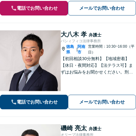
電話でお問い合わせ
メールでお問い合わせ
大八木 孝
弁護士
パシィフィコ法律事務所
徳島
阿南
営業時間：10:30~16:00（平
|
県
市
日）
【初回相談30分無料】【地域密着】
【休日・夜間対応】【法テラス可】ま
ずはお悩みをお聞かせください。刑事
事件：元検察官の経験を活かし、幅広
く対応。離婚問題：協議・調停・裁
判、各段階に対応。債務整理：苦しい
状況から抜け出すお手伝いをします。
電話でお問い合わせ
メールでお問い合わせ
磯崎 亮太
弁護士
オリーブ法律事務所