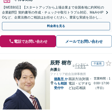
【WEB対応】【スタートアップから上場企業まで全国各地に約90社の
企業顧問】契約書等の作成・チェックや取引トラブル対応、M&AやIP
Oなど、企業法務のご相談はお任せください。豊富な実績を活かし的
確に対応を進めてまいります。
料金表を見る
電話でお問い合わせ
メールでお問い合わせ
辰野 樹市
千葉県
インタビュ
ーを見る
弁護士
ファミリア総合法律事務所
営業時間：1
徳島市
か
面談方法(対面・
らも相談
電話・ビデオな
0:00~17:00
受付中
ど)は応相談
（平日）