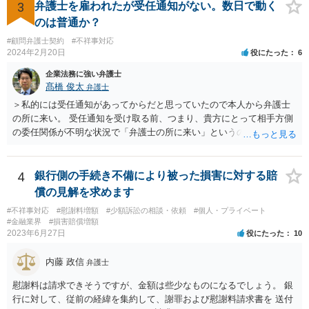
3
弁護士を雇われたが受任通知がない。数日で動く
のは普通か？
#顧問弁護士契約
#不祥事対応
2024年2月20日
役にたった
6
企業法務に強い弁護士
髙橋 俊太
弁護士
＞私的には受任通知があってからだと思っていたので本人から弁護士
の所に来い。 受任通知を受け取る前、つまり、貴方にとって相手方側
の委任関係が不明な状況で「弁護士の所に来い」というのは、さすが
に無理な要求だと思われます。 ＞本当に雇っていた場合はこちらに連
絡がきますよね？ 通常はそのような初動となります。
4
銀行側の手続き不備により被った損害に対する賠
償の見解を求めます
#不祥事対応
#慰謝料増額
#少額訴訟の相談・依頼
#個人・プライベート
#金融業界
#損害賠償増額
2023年6月27日
役にたった
10
内藤 政信
弁護士
慰謝料は請求できそうですが、金額は些少なものになるでしょう。 銀
行に対して、従前の経緯を集約して、謝罪および慰謝料請求書を 送付