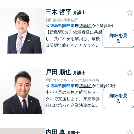
不安な思いを抱えられている
三木 哲平
弁護士
朝田啓祐法律事務所
徳島県
徳島市
徳島駅
から徒歩6分
|
【徳島駅6分】依頼者様に共感
詳細を見
し、共に不安を解消し、最後
る
は笑顔で終わることがでるよ
うに取り組んで参ります。 じ
っくりとご相談者のお話しを
聴くことを第一と考えて、ご
戸田 順也
相談にのっています。 まずは
弁護士
ご相談ください。
戸田コンサルティング法律事務所
徳島県
徳島市
徳島駅
から徒歩10分
|
中小企業の法務と経営をトー
詳細を見
タルで支援します。東京勤務
る
時代に培った企業法務の知見
と中小企業診断士としての経
営の知見のシナジーで、徳島
の中小企業を中心に支援しま
内田 真
す。
弁護士