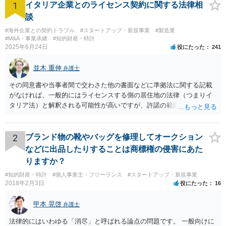
1
イタリア企業とのライセンス契約に関する法律相
談
#海外企業との契約トラブル
#スタートアップ・新規事業
#製造業
#M&A・事業承継
#知的財産・特許
2025年6月24日
役にたった
241
並木 重伸
弁護士
その同意書や当事者間で交わさた他の書面などに準拠法に関する記載
がなければ、一般的にはライセンスする側の居住地の法律（つまりイ
タリア法）と解釈される可能性が高いですが、許諾の範囲が日本国内
に限定されているなどの事情がある場合には、日本法となる可能性も
あります。 なお、仮に日本法になるとしても、新しい会社との間で契
約が有効かどうかは、ライセンスされた権利の種類（著作権、商標
2
ブランド物の靴やバッグを修理してオークション
権、特許権など）や契約の時期などを見て判断する必要があります。
などに出品したりすることは商標権の侵害にあた
いずれにせよ具体的事情が分からないと確定的な回答は難しいと思わ
りますか？
れますので、弁護士に直接相談されることをお勧めします。
#知的財産・特許
#個人事業主・フリーランス
#スタートアップ・新規事業
2018年2月3日
役にたった
16
甲本 晃啓
弁護士
法律的にはいわゆる「消尽」と呼ばれる論点の問題です。 一般向けに