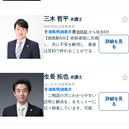
営の知見のシナジーで、徳島
の中小企業を中心に支援しま
三木 哲平
す。
弁護士
朝田啓祐法律事務所
徳島県
徳島市
徳島駅
から徒歩6分
|
【徳島駅6分】依頼者様に共感
詳細を見
し、共に不安を解消し、最後
る
は笑顔で終わることがでるよ
うに取り組んで参ります。 じ
っくりとご相談者のお話しを
聴くことを第一と考えて、ご
生長 拓也
相談にのっています。 まずは
弁護士
ご相談ください。
おいさき法律事務所
徳島県
徳島市
|
「ご相談の方にわかりやすい
詳細を見
説明と解決を」をモットーに
る
日々精進しています。可能な
限り難解な専門用語をかみ砕
いて説明し、トラブルに遭い
不安な思いを抱えられている