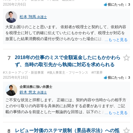
2026年2月6日
役にたった
3
松本 翔馬
弁護士
大変お困りのことと思います。 依頼者が税理士と契約して、依頼内容
を税理士に対して的確に伝えていたにもかかわらず、税理士が対応を
放置した結果消費税の還付が受けられなかった場合には、賠償請求で
きる余地があります。 本件では、 ①過誤があった業務が契約範囲内で
あるか否かという問題 ②税理士本人が税務業務をしていなかったとい
う税理士職務の妥当性の問題 ③クライアントが誤って簡易課税届出書
7
2018年の仕事のミスで全額返金したにもかかわら
を提出していたところ、税理士が課税方式の確認をしなかった問題 と
ず、当時の取引先から執拗に対応を求められる
いう課題があります。 ①については、 税理士が責任を持つのは契約に
#スタートアップ・新規事業
#個人事業主・フリーランス
#IT業界
明記された委任事務に限定されるのが原則です。 サービスとして委任
2025年8月18日
役にたった
3
事務外の税務相談に応じた結果、その責任を負う場合もゼロではあり
ませんが、責任追及するハードルはかなり上がります。 ②について
企業法務に強い弁護士
は、 実際上、税理士事務所では事務員が顧客対応することが多いと聞
鈴木 悠太
弁護士
きます。 そのため、メールに税理士が参加していないことや直接面談
ご不安な状況と拝察します。 正確には、契約内容や当時からの相手方
していないことをもって賠償請求の理由とすることは現実問題として
とのやり取りの内容等を具体的にお聞きする必要がありますが、ご記
は難しい可能性があります。 ③については、 税理士が、契約上の委任
載の事情のみを前提とした一般論的な回答は、以下のとおりです。 ①
事務外の税務相談をサービスで実施していた場合は、税理士側から積
相手方が主張し得た損害賠償請求権は、すでに消滅時効（2020年改正
極的に課税方式を確認しなければならないという程度の注意義務は認
前の商事消滅時効、不法行為消滅時効）にかかっている可能性が高い
められにくいのではないかと思います。 もっとも、顧問契約締結当初
です。 ②相手方の報告要求については、法的には従う義務はないでし
8
レビュー対価のステマ規制（景品表示法）への抵