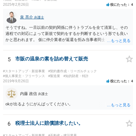
2025年2月26日
役にたった
4
泉 亮介
弁護士
そうですね。一旦以前の契約関係に伴うトラブルを全て清算し、その
過程での対応によって新規で契約をするか判断するという形でも良い
かと思われます。 仮に仲介業者が返還を拒み当事者同士での解決が困
難となった場合は個別に弁護士に相談されると良いでしょう。
5
市販の温泉の素を詰め替えて販売
#スタートアップ・新規事業
#契約書作成・リーガルチェック
#個人事業主・フリーランス
#製造業
#知的財産・特許
2019年9月26日
役にたった
4
内藤 政信
弁護士
okが出るようにがんばってください。
6
税理士法人に賠償請求したい。
#スタートアップ・新規事業
#不動産・建設業界