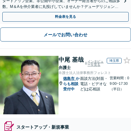
タートアップ企業、非公開中小企業、オーナー経営者からのご相談多
数。M＆Aを仲介業者に丸投げしていませんか？デューデリジェンス
や契約書作成・交渉はお任せください【初回無料】
料金表を見る
メールでお問い合わせ
中尾 基哉
埼玉県
インタビュ
ーを見る
弁護士
弁護士法人法律事務所フォレスト
営業時間：0
徳島市
か
面談方法(対面・
らも相談
電話・ビデオな
9:00~17:30
受付中
ど)は応相談
（平日）
スタートアップ・新規事業