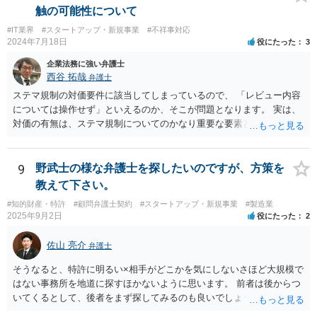
から本件法人設立の相談についても依頼しており委任事務に含まれて
ょう。 ③すでに対応は完了しており、もし相手方から今後具体的な法
触の可能性について
いたと主張できる事情がある場合には、上記より幾分有利に進められ
的請求ないし措置がなされれば改めて検討するという方針でもよいよ
るかと思います。 より詳細な検討は、個別に法律事務所に問い合わせ
#IT業界
#スタートアップ・新規事業
#不祥事対応
うに思われます。
2024年7月18日
役にたった
3
て法律相談されるとよいでしょう。
企業法務に強い弁護士
西谷 拓哉
弁護士
ステマ規制の対価要件に該当してしまっているので、 「レビュー内容
については操作せず」といえるのか、そこが問題となります。 実は、
対価の有無は、ステマ規制についてのかなり重要な要素となります。
近時ステマ規制で初の行政処分を受けたケースは、高評価を付けるこ
とを条件に割り引くサービスを提供していたケースですが、 明示的に
高評価と指示していなくても、全件報酬を支払うことを約してレビュ
9
野武士の様な弁護士を探したいのですが、方策を
ーをさせるということになれば、結局はそれはレビュー内容について
教えて下さい。
事業者が関与していると評価され「事業者による表示（広告）」と判
#知的財産・特許
#顧問弁護士契約
#スタートアップ・新規事業
#製造業
断される余地は残るといえるでしょう。 あくまで、自身の嗜好に基づ
2025年9月2日
役にたった
2
く、自主的なレビューでなければステマ規制にひっかかる可能性があ
るのです。 ※消費者庁のステマ規制の運用ガイドラインであるhttps://
佐山 亮介
弁護士
www.caa.go.jp/policies/policy/representation/fair_labeling/guideline/ass
ets/representation_cms216_230328_03.pdf の５頁（イ）、２（１）参
そうなると、特許に明るい×相手がどこかを気にしないさほど大規模で
照
はない事務所を地道に探すほかないように思います。 前者は後からつ
いてくるとして、後者をまず探してみるのも良いでしょう。