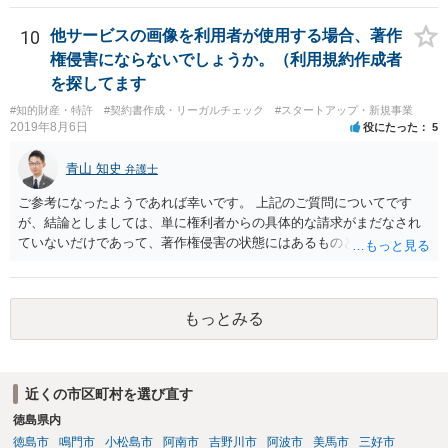
10
他サービスの画像を利用者が使用する場合、著作
権侵害にならないでしょうか。（利用規約作成者
を探してます
#知的財産・特許
#契約書作成・リーガルチェック
#スタートアップ・新規事業
2019年8月6日
役にたった
5
青山 知史
弁護士
ご参考になったようであれば幸いです。 上記のご質問についてです
が、結論としましては、単に権利者からの具体的な請求がまだなされ
ていないだけであって、著作権侵害の状態にはあるものと思慮いたし
ます。 例えば、大手のECサイトの規約を見ますと、各投稿者によるコ
ンテンツの投稿については、適法か否かも含め、投稿者で自己責任で
行うものとし、サイトとしては責任を持たない旨の規定がなされてい
もっとみる
ることがあります。 利用者も多いため、サイトとして投稿画像等のチ
ェックは行えないことから、自己責任で判断して行動するように求め
た規定と思慮いたします。 この結果、画像投稿の時点では、サイトに
おいて事前チェックがなされるわけではないため、著作権侵害となる
近くの市区町村を選び直す
ような画像もそのまま投稿されてしまい、結果として、権利者から削
徳島県内
除や損害賠償等の請求がなされるまで、事実上、その投稿状態が残っ
たままになっているものと思われます。 こうした無断転載の件数は多
徳島市
鳴門市
小松島市
阿南市
吉野川市
阿波市
美馬市
三好市