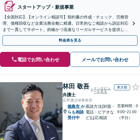
スタートアップ・新規事業
【全国対応】【オンライン相談可】契約書の作成・チェック、労務管
理、債権回収など企業法務全般に精通。日常的なご相談から訴訟対応
まで一貫してサポート。的確かつ迅速なリーガルサービスを提供しま
す。【初回相談無料】【休日・夜間相談可】
料金表を見る
電話でお問い合わせ
メールでお問い合わせ
林田 敬吾
東京都
インタビュ
ーを見る
弁護士
玄界灘法律事務所
営業時間：0
徳島市
か
面談方法(対面・
らも相談
電話・ビデオな
9:00~21:00
受付中
ど)は応相談
（平日）