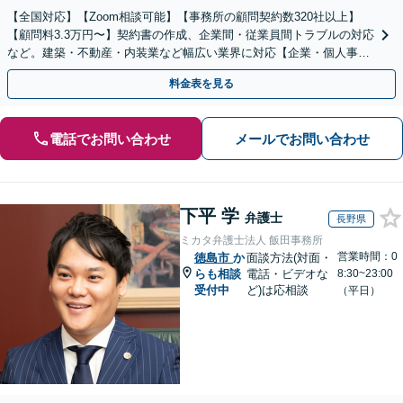
【全国対応】【Zoom相談可能】【事務所の顧問契約数320社以上】
【顧問料3.3万円〜】契約書の作成、企業間・従業員間トラブルの対応
など。建築・不動産・内装業など幅広い業界に対応【企業・個人事業
主の方初回面談無料】
料金表を見る
電話でお問い合わせ
メールでお問い合わせ
下平 学
弁護士
長野県
ミカタ弁護士法人 飯田事務所
営業時間：0
徳島市
か
面談方法(対面・
らも相談
電話・ビデオな
8:30~23:00
受付中
ど)は応相談
（平日）