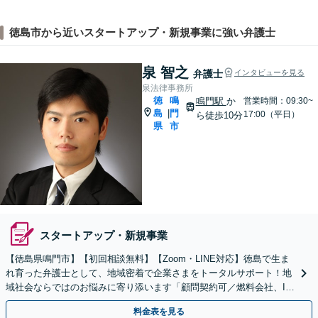
徳島市から近いスタートアップ・新規事業に強い弁護士
泉 智之
弁護士
インタビューを見る
泉法律事務所
徳
鳴
鳴門駅
か
営業時間：09:30~
島
門
|
17:00（平日）
ら徒歩10分
県
市
スタートアップ・新規事業
【徳島県鳴門市】【初回相談無料】【Zoom・LINE対応】徳島で生ま
れ育った弁護士として、地域密着で企業さまをトータルサポート！地
域社会ならではのお悩みに寄り添います「顧問契約可／燃料会社、IT
企業、美容業界、病院など」【休日・夜間相談可】
料金表を見る