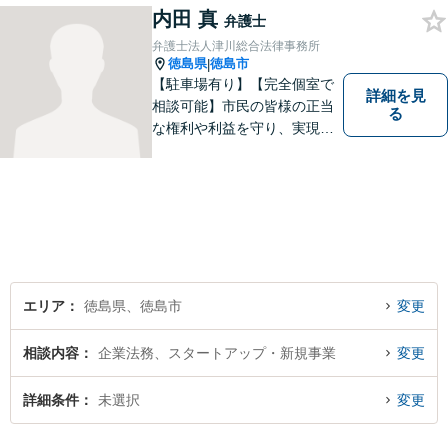
内田 真
弁護士
弁護士法人津川総合法律事務所
徳島県
徳島市
|
【駐車場有り】【完全個室で
詳細を見
相談可能】市民の皆様の正当
る
な権利や利益を守り、実現す
るために市民の皆さんに寄り
添って、一つ一つの事案に丁
寧に対応してまいります。ご
相談者様のお話をじっくり聴
き、最適な解決方法をご提案
いたします。
エリア
徳島県、徳島市
変更
相談内容
企業法務、スタートアップ・新規事業
変更
詳細条件
未選択
変更