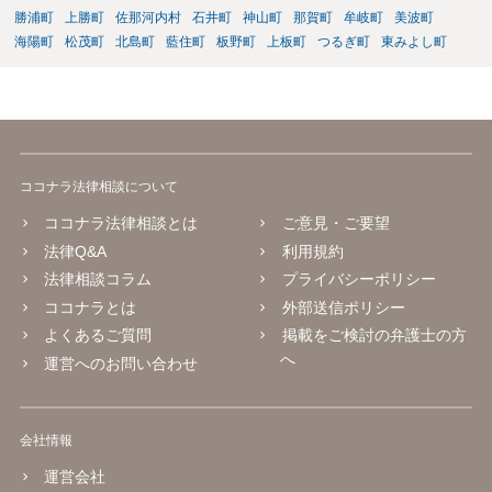
く、また、本人の特定にも時間や費用がかかることから、全ての無断
勝浦町
上勝町
佐那河内村
石井町
神山町
那賀町
牟岐町
美波町
転載に対しては、権利者が対応できていないという実情があるものと
海陽町
松茂町
北島町
藍住町
板野町
上板町
つるぎ町
東みよし町
思われます。 もっとも、著作権者として承諾をしているのでない限
り、請求が現時点でないとしても、著作権侵害となることに変わりは
ありません。 そのため、著作権者が、本人の特定や具体的な請求に動
いてきた場合には、こうした無断転載をしていると、権利侵害の責任
を問われることになり、結果として、賠償等をしなければならない事
態にもなります。 このように、ECサイト等における画像転載等は、適
ココナラ法律相談について
法な状態とは必ずしも言い難く、権利者の行動次第では責任が生じか
ねないものですので、やはりこうした無断転載は控えた方が安全かと
ココナラ法律相談とは
ご意見・ご要望
思慮いたします。
法律Q&A
利用規約
法律相談コラム
プライバシーポリシー
ココナラとは
外部送信ポリシー
よくあるご質問
掲載をご検討の弁護士の方
へ
運営へのお問い合わせ
会社情報
運営会社