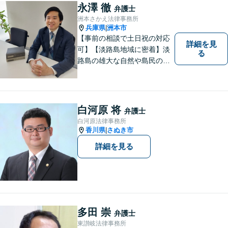
とりに合ったサポートを心が
永澤 徹
弁護士
けています。【夜間・休日相
洲本さかえ法律事務所
談可能】【オンライン出張相
兵庫県
洲本市
|
談可】
【事前の相談で土日祝の対応
詳細を見
可】【淡路島地域に密着】淡
る
路島の雄大な自然や島民の
方々の温かい人柄の魅力に触
れ、この地で弁護士活動に全
力で励んでおります。事前の
ご相談で土日祝・時間外対応
白河原 将
弁護士
が可能です。
白河原法律事務所
香川県
さぬき市
|
詳細を見る
多田 崇
弁護士
東讃岐法律事務所