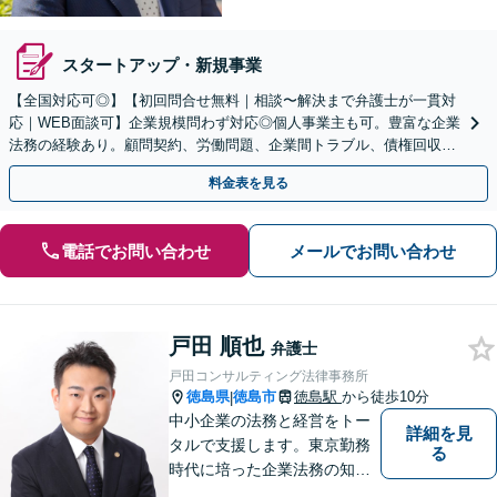
スタートアップ・新規事業
【全国対応可◎】【初回問合せ無料｜相談〜解決まで弁護士が一貫対
応｜WEB面談可】企業規模問わず対応◎個人事業主も可。豊富な企業
法務の経験あり。顧問契約、労働問題、企業間トラブル、債権回収、
契約書のリーガルチェック等、サポートします。
料金表を見る
電話でお問い合わせ
メールでお問い合わせ
戸田 順也
弁護士
戸田コンサルティング法律事務所
徳島県
徳島市
徳島駅
から徒歩10分
|
中小企業の法務と経営をトー
詳細を見
タルで支援します。東京勤務
る
時代に培った企業法務の知見
と中小企業診断士としての経