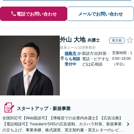
電話でお問い合わせ
メールでお問い合わせ
外山 大地
弁護士
東京都
銀座エール法律事務所
営業時間：1
徳島市
か
面談方法(対面・
らも相談
電話・ビデオな
0:00~18:00
受付中
ど)は応相談
（平日）
スタートアップ・新規事業
全国対応可【Web面談可】【博報堂での企業内弁護士】【広告法務】
【電話相談可】YoutubeやSNSの広告規制、カスハラ対策、新規事業
の立ち上げ、事業承継、株式譲渡、英文契約書・英文レターのレビュ