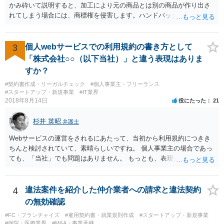
かみ砕いて説明すると、加工により元の商品とは別の商品が作り出さ
れてしまう場合には、商標権を侵害します。ハンドバッグをポーチに
リメイクするなどの場合です。他方で、単なる性能や品質を維持する
ための加工（一般にいう修理）は、商標権を侵害しません。 商標権者
は、その商品を売ったときに対価を回収しているので、商標権は用い
3
個人webサービスでの利用規約の書き方として
尽くされている（用尽、消尽といいます。）と解釈されます。他方
「株式会社○○（以下当社）」と違う表現はありま
で、商標権者の預かり知らないところで、販売した商品から別の商品
すか？
（コピー品やリメイク品）が作りだされてしまうと、その商品が仮に
#契約書作成・リーガルチェック
#個人事業主・フリーランス
酷い品質であれば、商標権者のブランドイメージが傷ついてしまいま
#スタートアップ・新規事業
#IT業界
すし、その証商標権者にクレームが来てしまいますので、商標権を侵
2018年8月14日
役にたった
21
害します。その商品が流通すれば商標権（ロゴマーク等）に対する一
般消費者の信頼も害することになります。また、本来商標権者に入る
杉井 英昭
弁護士
べき利益が入らないことになります。 修理だけではそのような問題は
生じません。
Webサービスの運営をされるにあたって、当初から利用規約につきき
ちんと検討されていて、素晴らしいですね。 個人事業主の場合であっ
ても、「当社」でも問題はありません。 もっとも、表現に違和感があ
るというのであれば、屋号を使うとよいでしょう。 例えば、田中一郎
さんが「ABCウェブサービス」の屋号で事業を運営する際には、「当
社」の代わりに「ABCウェブサービス」とか「ABCWS」を使う等で
4
違法案件を紹介した仲介業者への請求と違法契約
す。
の無効確認
#FC・フランチャイズ
#雇用契約書・就業規則作成
#スタートアップ・新規事業
#病院・医療業界
#M&A・事業承継