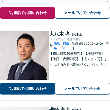
電話でお問い合わせ
メールでお問い合わせ
大八木 孝
弁護士
パシィフィコ法律事務所
徳島
阿南
営業時間：10:30~16:00（平
|
県
市
日）
【初回相談30分無料】【地域密着】
【休日・夜間対応】【法テラス可】ま
ずはお悩みをお聞かせください。刑事
事件：元検察官の経験を活かし、幅広
く対応。離婚問題：協議・調停・裁
判、各段階に対応。債務整理：苦しい
状況から抜け出すお手伝いをします。
電話でお問い合わせ
メールでお問い合わせ
磯崎 亮太