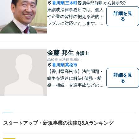
香川県
三木町
農学部前駅
から徒歩5分
|
東讃岐法律事務所では、個人
詳細を見
や企業の皆様の抱える法的ト
る
ラブルに対応いたします。 高
松まで行くのは少し遠いとい
う方は、当事務所をご利用く
ださい。
金藤 邦生
弁護士
高松春日法律事務所
香川県
高松市
|
【香川県高松市】法的問題・
詳細を見
紛争を迅速に解決! 債務・離
る
婚・相続・交通事故などの問
題でお困り方はぜひ一度ご相
談ください。
スタートアップ・新規事業の法律Q&Aランキング