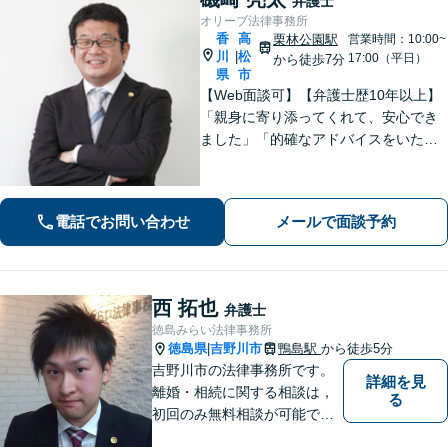
弁護士
オリーブ法律事務所
香
高
栗林公園駅
営業時間：10:00~
川
松
|
17:00（平日）
から徒歩7分
県
市
【Web面談可】【弁護士歴10年以上】
「親身に寄り添ってくれて、安心でき
ました」「的確なアドバイスをいただ
けて、本当に助かりました」など、感
謝の声多数！共にお悩みを分かち合
い、解決の方針を考えてまいります
電話でお問い合わせ
メールで面談予約
【栗林公園駅7分／駐車場あり】
西 拓也
弁護士
徳島みらい法律事務所
徳島県
吉野川市
鴨島駅
から徒歩5分
|
吉野川市の法律事務所です。
詳細を見
離婚・相続に関する相談は，
る
初回のみ無料相談が可能です
（要予約，事務所にお越しい