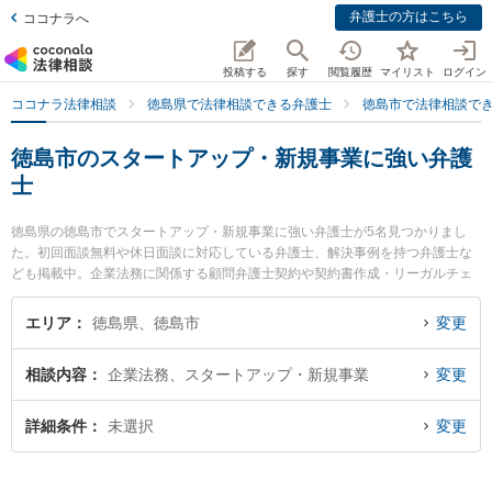
弁護士の方はこちら
ココナラへ
投稿する
探す
閲覧履歴
マイリスト
ログイン
ココナラ法律相談
徳島県で法律相談できる弁護士
徳島市で法律相談で
徳島市のスタートアップ・新規事業に強い弁護
士
徳島県の徳島市でスタートアップ・新規事業に強い弁護士が5名見つかりまし
た。初回面談無料や休日面談に対応している弁護士、解決事例を持つ弁護士な
ども掲載中。企業法務に関係する顧問弁護士契約や契約書作成・リーガルチェ
ック、雇用契約書・就業規則作成等の細かな分野での絞り込み検索もでき便利
です。特にベリーベスト法律事務所 徳島オフィスの細谷 健人弁護士や戸田コン
エリア
徳島県、徳島市
変更
サルティング法律事務所の戸田 順也弁護士、朝田啓祐法律事務所の三木 哲平弁
護士のプロフィール情報や弁護士費用、強みなどが注目されています。『徳島
相談内容
企業法務、スタートアップ・新規事業
変更
市で土日や夜間に発生したスタートアップ・新規事業のトラブルを今すぐに弁
護士に相談したい』『スタートアップ・新規事業のトラブル解決の実績豊富な
近くの弁護士を検索したい』『初回相談無料でスタートアップ・新規事業を法
詳細条件
未選択
変更
律相談できる徳島市内の弁護士に相談予約したい』などでお困りの相談者さん
におすすめです。