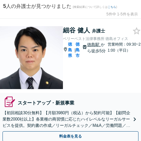
5
人の弁護士が見つかりました
(検索結果について詳しくは
こちら
)
5件中 1-5件を表示
細谷 健人
弁護士
ベリーベスト法律事務所 徳島オフィス
徳
徳
徳島駅
か
営業時間：09:30~2
島
島
|
1:00（平日）
ら徒歩5分
県
市
スタートアップ・新規事業
【初回相談30分無料】【月額3980円（税込）から契約可能】【顧問企
業数2000社以上】各業種の商習慣に応じたハイレベルなリーガルサー
ビスを提供。契約書の作成／リーガルチェック／M&A／労働問題／知
的財産等、お任せください【他士業連携可能】
料金表を見る