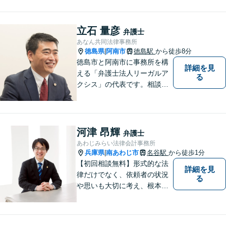
ただける方のみ。電話相談不
可。）。
立石 量彦
弁護士
あなん共同法律事務所
徳島県
阿南市
徳島駅
から徒歩8分
|
徳島市と阿南市に事務所を構
詳細を見
える「弁護士法人リーガルア
る
クシス」の代表です。相談い
ただいた方の親族のつもりで
親身になり、本音ベースの相
談を心がけています。最近の
中心的取扱分野は遺産分割事
河津 昂輝
弁護士
件。徳島県出身。東京大学法
あわじみらい法律会計事務所
学部卒。
兵庫県
南あわじ市
名谷駅
から徒歩1分
|
【初回相談無料】形式的な法
詳細を見
律だけでなく、依頼者の状況
る
や思いも大切に考え、根本的
なトラブル解決を目指して全
力で取り組んでいます。 相談
者の立場に寄り添い、一人ひ