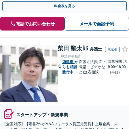
ー・ドラフトなどに対応。
料金表を見る
電話でお問い合わせ
メールで面談予約
柴田 堅太郎
弁護士
東京都
LBX法律事務所
営業時間：0
徳島市
か
面談方法(対面・
らも相談
電話・ビデオな
9:00~18:00
受付中
ど)は応相談
（平日）
スタートアップ・新規事業
【全国対応】【著書2作がM&Aフォーラム賞正賞受賞】上場企業、ス