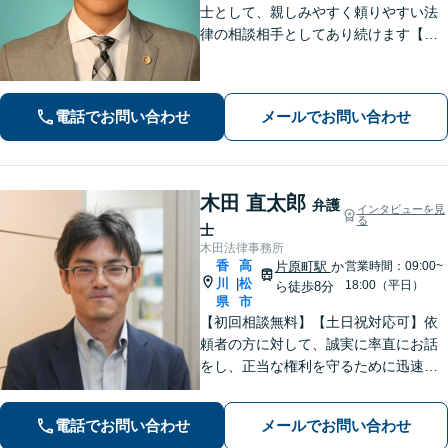
士として、親しみやすく頼りやすい法
律の相談相手としてあり続けます【相
続問題】他士業とスムーズに連携し、
納得できる解決の実現を目指します
【離婚問題】不貞慰謝料の請求する側
電話でお問い合わせ
メールでお問い合わせ
／された側、双方に対応【弁護士歴10
年以上】
木田 直太郎
弁護
インタビューを見
る
士
木田法律事務所
香
高
片原町駅
か
営業時間：09:00~
川
松
|
18:00（平日）
ら徒歩8分
県
市
【初回相談無料】【土日祝対応可】依
頼者の方に対して、誠実に率直にお話
をし、正当な権利を守るために迅速に
問題解決に向けて尽力いたします。ベ
テラン弁護士のノウハウと、若手弁護
電話でお問い合わせ
メールでお問い合わせ
士のフットワークで、依頼者の方の多