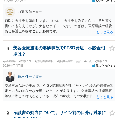
2022年12月25日
役にたった
2
内藤 政信
弁護士
前医にカルテを請求します。 後医に、カルテをみてもらい、意見書を
書いてもらえるかが、大きなポイントです。 つぎは、医療過誤の経験
ある弁護士を探すことが必要です。
8
美容医療施術の麻酔事故でPTSD発症、示談金相
場は？
#美容整形
#医療ミス
#説明義務違反
#慰謝料請求・訴訟
#示談
#投薬ミス
2026年7月7日
役にたった
1
瀬戸 伸一
弁護士
交通事故以外の事故で、PTSD後遺障害が生じたという場合の賠償額算
定というのはなかなか難しいところがあります。 交通事故の後遺障害
等級に準じて考えるとしても、現在の症状、その症状に関する医療記
録、質問者様の事故前の年収額等の記録がないとなかなか判断でき
ず、あっても、一定の検討をしないと算定は難しいと思いますので、
一般的には無料相談で確度の高い回答は得られないと思われます。 現
9
示談書の効力について。サイン前の口外は対象に
在の提案額で不満という場合、一般的には弁護士に依頼をして訴訟と