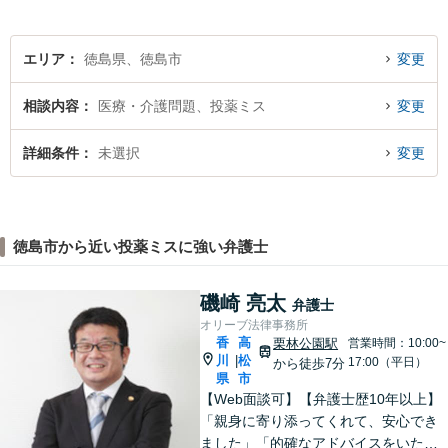
いたします。
エリア
徳島県、徳島市
変更
相談内容
医療・介護問題、投薬ミス
変更
詳細条件
未選択
変更
徳島市から近い投薬ミスに強い弁護士
磯崎 亮太
弁護士
オリーブ法律事務所
香
高
栗林公園駅
営業時間：10:00~
川
松
|
17:00（平日）
から徒歩7分
県
市
【Web面談可】【弁護士歴10年以上】
「親身に寄り添ってくれて、安心でき
ました」「的確なアドバイスをいただ