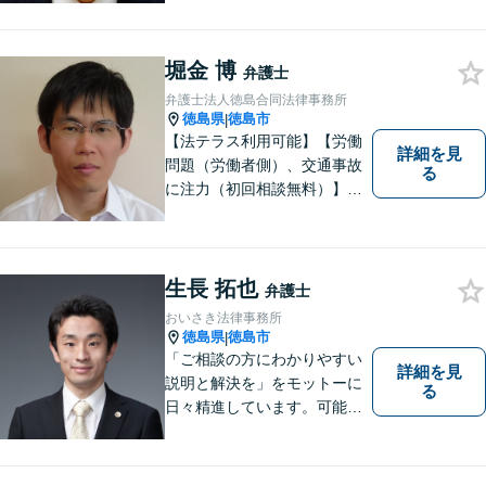
広い問題に対応可能！完全個
室対応でプライバシーが守ら
れます。【無料駐車場】
堀金 博
弁護士
弁護士法人徳島合同法律事務所
徳島県
徳島市
|
【法テラス利用可能】【労働
詳細を見
問題（労働者側）、交通事故
る
に注力（初回相談無料）】市
民の生活に関わる身近な事件
（労働問題/交通事故/不動産賃
貸借/消費者問題/離婚/相続/債
務整理など）を中心に、社会
生長 拓也
弁護士
的事件にも対応いたします。
おいさき法律事務所
お気軽にご相談ください。
徳島県
徳島市
|
「ご相談の方にわかりやすい
詳細を見
説明と解決を」をモットーに
る
日々精進しています。可能な
限り難解な専門用語をかみ砕
いて説明し、トラブルに遭い
不安な思いを抱えられている