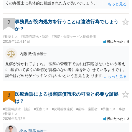
くの弁護士に具体的に相談された方が良いでしょう。
2
事務員が院内処方を行うことは違法行為でしょう
か？
#投薬ミス
#慰謝料請求・訴訟
#病院・介護サービス提供者側
2018年12月14日
役にたった
9
内藤 政信
弁護士
見解が分かれてますね。 医師の管理下であれば問題はないという考え
に 基ずいて多くの医院が資格のない者に薬を出さ せているようです。
調合はだめだがピッキングはいいという意見もあ りますね。 また患者
の負担軽減のために、薬剤師なく院内 処方を積極的に進めてる医者も
いますね。 院外とではかなり金額が低くなるようです。 したがって、
違法とは断じきれないですね。 あなたが罪になることは、まったくあ
3
医療過誤による損害賠償請求の可否と必要な証拠
りません。 やめるなら、２週間ルールにのっとってやめたほう がいい
は？
でしょう。
#慰謝料請求・訴訟
#医療ミス
#説明義務違反
#歯科・歯医者
#手術ミス・事故
#投薬ミス
2026年3月2日
役にたった
2
松本 翔馬
弁護士