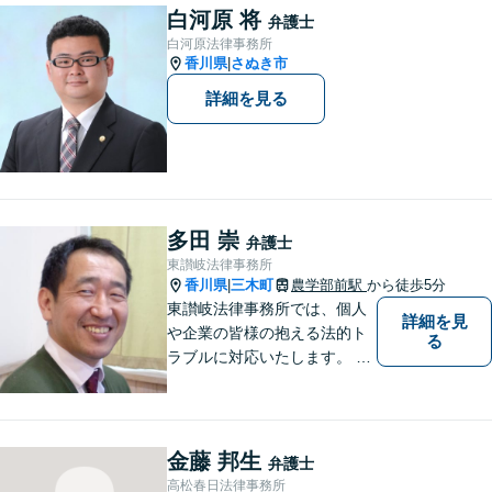
ご相談で土日祝・時間外対応
白河原 将
弁護士
が可能です。
白河原法律事務所
香川県
さぬき市
|
詳細を見る
多田 崇
弁護士
東讃岐法律事務所
香川県
三木町
農学部前駅
から徒歩5分
|
東讃岐法律事務所では、個人
詳細を見
や企業の皆様の抱える法的ト
る
ラブルに対応いたします。 高
松まで行くのは少し遠いとい
う方は、当事務所をご利用く
ださい。
金藤 邦生
弁護士
高松春日法律事務所