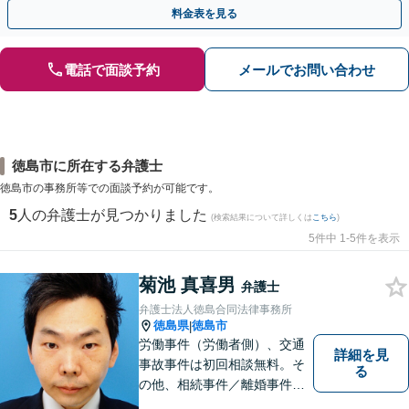
ドバイスで、納得のできるトラブルの解決を目指します。
料金表を見る
電話で面談予約
メールでお問い合わせ
徳島市に所在する弁護士
徳島市の事務所等での面談予約が可能です。
5
人の弁護士が見つかりました
(検索結果について詳しくは
こちら
)
5件中 1-5件を表示
菊池 真喜男
弁護士
弁護士法人徳島合同法律事務所
徳島県
徳島市
|
労働事件（労働者側）、交通
詳細を見
事故事件は初回相談無料。そ
る
の他、相続事件／離婚事件／
債務整理／行政事件など、幅