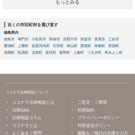
もっとみる
近くの市区町村を選び直す
徳島県内
徳島市
鳴門市
小松島市
阿南市
吉野川市
阿波市
美馬市
三好市
勝浦町
上勝町
佐那河内村
石井町
神山町
那賀町
牟岐町
美波町
海陽町
松茂町
北島町
藍住町
板野町
上板町
つるぎ町
東みよし町
ココナラ法律相談について
ココナラ法律相談とは
ご意見・ご要望
法律Q&A
利用規約
法律相談コラム
プライバシーポリシー
ココナラとは
外部送信ポリシー
よくあるご質問
掲載をご検討の弁護士の方