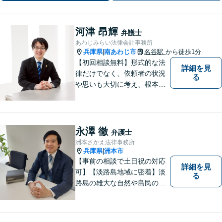
様なニーズに応えます。
河津 昂輝
弁護士
あわじみらい法律会計事務所
兵庫県
南あわじ市
名谷駅
から徒歩1分
|
【初回相談無料】形式的な法
詳細を見
律だけでなく、依頼者の状況
る
や思いも大切に考え、根本的
なトラブル解決を目指して全
力で取り組んでいます。 相談
者の立場に寄り添い、一人ひ
とりに合ったサポートを心が
永澤 徹
弁護士
けています。【夜間・休日相
洲本さかえ法律事務所
談可能】【オンライン出張相
兵庫県
洲本市
|
談可】
【事前の相談で土日祝の対応
詳細を見
可】【淡路島地域に密着】淡
る
路島の雄大な自然や島民の
方々の温かい人柄の魅力に触
れ、この地で弁護士活動に全
力で励んでおります。事前の