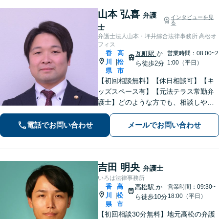
山本 弘喜
弁護
インタビューを見
る
士
弁護士法人山本・坪井綜合法律事務所 高松オ
フィス
香
高
瓦町駅
か
営業時間：08:00~2
川
松
|
1:00（平日）
ら徒歩2分
県
市
【初回相談無料】【休日相談可】【キ
ッズスペース有】【元法テラス常勤弁
護士】どのような方でも、相談しやす
い環境を整えています。依頼者様に寄
り添った対応を心がけています。【離
電話でお問い合わせ
メールでお問い合わせ
婚・男女問題】DV被害へ積極的に対
応。お気軽にご相談ください。
吉田 明央
弁護士
いろは法律事務所
香
高
高松駅
か
営業時間：09:30~
川
松
|
18:00（平日）
ら徒歩10分
県
市
【初回相談30分無料】地元高松の弁護