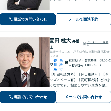
けて、本当に助かりました」など、感
謝の声多数！共にお悩みを分かち合
い、解決の方針を考えてまいります
電話でお問い合わせ
メールで面談予約
【栗林公園駅7分／駐車場あり】
園田 桃大
弁護
インタビューを見
る
士
弁護士法人山本・坪井綜合法律事務所 高松オ
フィス
香
高
瓦町駅
か
営業時間：08:00~2
川
松
|
1:00（平日）
ら徒歩2分
県
市
【初回相談無料】【休日相談可】【キ
ッズスペース有】【瓦町駅2分】どのよ
うな方でも、相談しやすい環境を整え
ています。依頼者様に寄り添った対応
を心がけています。【離婚・男女問
電話でお問い合わせ
メールでお問い合わせ
題】DV被害へ積極的に対応。お気軽に
ご相談ください。