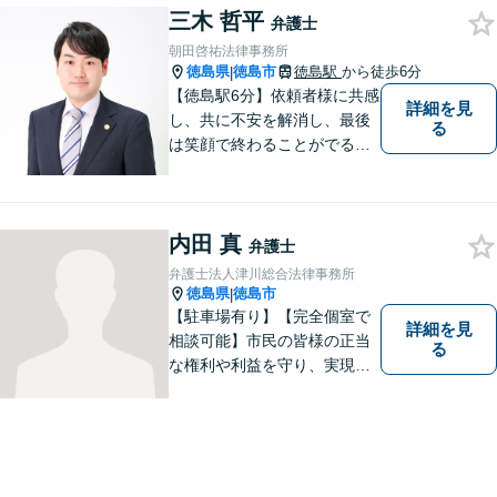
三木 哲平
弁護士
朝田啓祐法律事務所
徳島県
徳島市
徳島駅
から徒歩6分
|
【徳島駅6分】依頼者様に共感
詳細を見
し、共に不安を解消し、最後
る
は笑顔で終わることがでるよ
うに取り組んで参ります。 じ
っくりとご相談者のお話しを
聴くことを第一と考えて、ご
内田 真
相談にのっています。 まずは
弁護士
ご相談ください。
弁護士法人津川総合法律事務所
徳島県
徳島市
|
【駐車場有り】【完全個室で
詳細を見
相談可能】市民の皆様の正当
る
な権利や利益を守り、実現す
るために市民の皆さんに寄り
添って、一つ一つの事案に丁
寧に対応してまいります。ご
相談者様のお話をじっくり聴
き、最適な解決方法をご提案