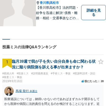
香川県
高松市
|
【香川県高松市】法的問題・
詳細を見
紛争を迅速に解決! 債務・離
る
婚・相続・交通事故などの問
題でお困り方はぜひ一度ご相
談ください。
投薬ミスの法律Q&Aランキング
1
臨月39週で我が子を失い自分自身も命に関わる状
況に陥り病院側を訴える事が出来ますか？
#産婦人科
#投薬ミス
#説明義務違反
#手術ミス・事故
#慰謝料請求・訴訟
#検査ミス・事故
2019年9月16日
役にたった
28
馬場 龍行
弁護士
医療過誤については，納得いかないのであればまずカルテ開示をして
から医師や病院に法的責任を問えるのか検討することになります。近