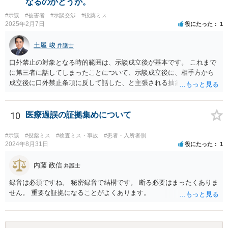
なるのかどうか。
いう手続きをとったほうが、時間と手間はかかりますが、賠償額は多
#示談
#被害者
#示談交渉
#投薬ミス
くなる傾向にありますので、お近くの弁護士に依頼をするとよいと思
2025年2月7日
役にたった
1
われます。
土屋 峻
弁護士
口外禁止の対象となる時的範囲は、示談成立後が基本です。 これまで
に第三者に話してしまったことについて、示談成立後に、相手方から
成立後に口外禁止条項に反して話した、と主張される抽象的な可能性
はありますが、立証困難でしょう。
10
医療過誤の証拠集めについて
#示談
#投薬ミス
#検査ミス・事故
#患者・入所者側
2024年8月31日
役にたった
1
内藤 政信
弁護士
録音は必須ですね。 秘密録音で結構です。 断る必要はまったくありま
せん。 重要な証拠になることがよくあります。