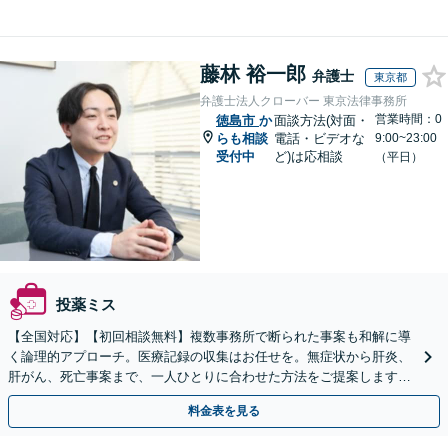
藤林 裕一郎
弁護士
東京都
弁護士法人クローバー 東京法律事務所
営業時間：0
徳島市
か
面談方法(対面・
らも相談
電話・ビデオな
9:00~23:00
受付中
ど)は応相談
（平日）
投薬ミス
【全国対応】【初回相談無料】複数事務所で断られた事案も和解に導
く論理的アプローチ。医療記録の収集はお任せを。無症状から肝炎、
肝がん、死亡事案まで、一人ひとりに合わせた方法をご提案します。
手続きの負担を減らし、権利を守ります。
料金表を見る