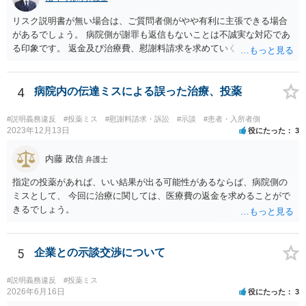
リスク説明書が無い場合は、ご質問者側がやや有利に主張できる場合
があるでしょう。 病院側が謝罪も返信もないことは不誠実な対応であ
る印象です。 返金及び治療費、慰謝料請求を求めていくことになるか
と思います。 ご自身で内容証明を出すこともあり得ますが、弁護士が
代理人として病院側との交渉窓口となることも方法の一つです。 ご自
身で内容証明を出される場合、書面にご質問者の不利になる事情を記
4
病院内の伝達ミスによる誤った治療、投薬
載した場合はそれ以降の交渉ハードルが上がってしまうため慎重に検
討されるとよいでしょう。
#説明義務違反
#投薬ミス
#慰謝料請求・訴訟
#示談
#患者・入所者側
2023年12月13日
役にたった
3
内藤 政信
弁護士
指定の投薬があれば、いい結果が出る可能性があるならば、病院側の
ミスとして、 今回に治療に関しては、医療費の返金を求めることがで
きるでしょう。
5
企業との示談交渉について
#説明義務違反
#投薬ミス
2026年6月16日
役にたった
3