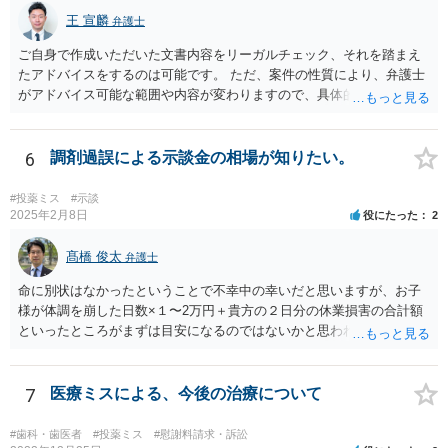
王 宣麟
弁護士
ご自身で作成いただいた文書内容をリーガルチェック、それを踏まえ
たアドバイスをするのは可能です。 ただ、案件の性質により、弁護士
がアドバイス可能な範囲や内容が変わりますので、具体的な状況と共
にお問合せください（弁護士費用も個別にお答えすること可能で
す）。
6
調剤過誤による示談金の相場が知りたい。
#投薬ミス
#示談
2025年2月8日
役にたった
2
髙橋 俊太
弁護士
命に別状はなかったということで不幸中の幸いだと思いますが、お子
様が体調を崩した日数×１〜2万円＋貴方の２日分の休業損害の合計額
といったところがまずは目安になるのではないかと思われます。
7
医療ミスによる、今後の治療について
#歯科・歯医者
#投薬ミス
#慰謝料請求・訴訟