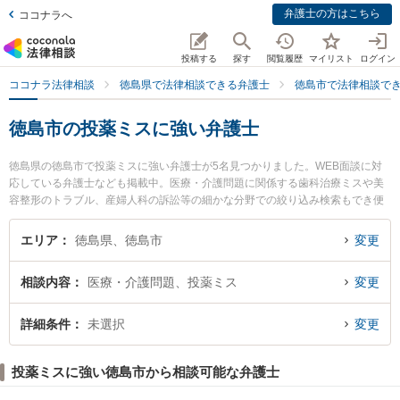
弁護士の方はこちら
ココナラへ
投稿する
探す
閲覧履歴
マイリスト
ログイン
ココナラ法律相談
徳島県で法律相談できる弁護士
徳島市で法律相談で
徳島市の投薬ミスに強い弁護士
徳島県の徳島市で投薬ミスに強い弁護士が5名見つかりました。WEB面談に対
応している弁護士なども掲載中。医療・介護問題に関係する歯科治療ミスや美
容整形のトラブル、産婦人科の訴訟等の細かな分野での絞り込み検索もでき便
利です。特に弁護士法人徳島合同法律事務所の菊池 真喜男弁護士や弁護士法人
徳島合同法律事務所の堀金 博弁護士、おいさき法律事務所の生長 拓也弁護士の
エリア
徳島県、徳島市
変更
プロフィール情報や弁護士費用、強みなどが注目されています。『徳島市で土
日や夜間に発生した投薬ミスのトラブルを今すぐに弁護士に相談したい』『投
相談内容
医療・介護問題、投薬ミス
変更
薬ミスのトラブル解決の実績豊富な近くの弁護士を検索したい』『初回相談無
料で投薬ミスを法律相談できる徳島市内の弁護士に相談予約したい』などでお
困りの相談者さんにおすすめです。
詳細条件
未選択
変更
投薬ミスに強い徳島市から相談可能な弁護士