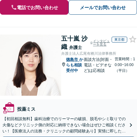
電話でお問い合わせ
メールでお問い合わせ
五十嵐 沙
東京都
インタビュ
ーを見る
織
弁護士
弁護士法人広尾有栖川法律事務所
営業時間：1
徳島市
か
面談方法(対面・
らも相談
電話・ビデオな
0:00~16:00
受付中
ど)は応相談
（平日）
投薬ミス
【初回相談無料】歯科治療でのリーマーの破損、脱毛やシミ取りでの
火傷などクリニック側の対応に納得できない場合はぜひご相談くださ
い！【医療法人の法務・クリニックの顧問経験あり】実情に即したア