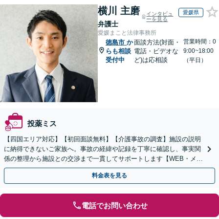
横川 主磨
愛媛県
インタビュ
ーを見る
弁護士
愛媛まこと法律事務所
営業時間：0
徳島市
か
面談方法(対面・
らも相談
電話・ビデオな
9:00~18:00
受付中
ど)は応相談
（平日）
投薬ミス
【四国エリア対応】【初回面談無料】【介護事故の調査】施設の説明
に納得できないご家族へ。事故の経緯や記録を丁寧に確認し、事実関
係の整理から施設との交渉まで一貫してサポートします【WEB・メー
ル相談可】
料金表を見る
電話でお問い合わせ