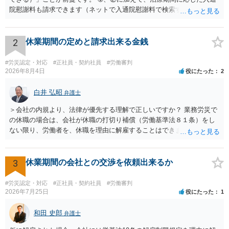
院慰謝料も請求できます（ネットで入通院慰謝料で検索すると詳しい
説明が出てきます）。 さらに、後遺症が残れば、後遺障害逸失利益と
後遺障害慰謝料も請求できます。これらは後遺障害の等級、あなたの
収入、年齢等で大きく変わりますので一般的にいくらとは言えませ
2
休業期間の定めと請求出来る金銭
ん。 弁護士に依頼する費用はそれぞれの弁護士で異なるので個別に聞
いてみるしかありませんが、旧日弁連規準を使った着手金・成功報酬
#労災認定・対応
#正社員・契約社員
#労働審判
方式と着手金ゼロまたは少額で成功報酬大目の方式のどちらかが多い
2026年8月4日
役にたった
2
と思います（個々の弁護士次第なので一般化はできません）。 早めに
弁護士に直接面談で相談されることをお勧めします。
白井 弘昭
弁護士
＞会社の内規より、法律が優先する理解で正しいですか？ 業務労災で
の休職の場合は、会社が休職の打切り補償（労働基準法８１条）をし
ない限り、労働者を、休職を理由に解雇することはできません（労働
基準法19条）。 会社の就業規則にて定められている休職期間及び休職
期間満了による退職は、業務労災への適用はありませんので、ご安心
ください。 仮に会社が打切り補償をせずに解雇した場合は、不当解雇
3
休業期間の会社との交渉を依頼出来るか
に当たります。 ＞労災の休業補償と、所得補償保険の保険金とは別
に、受け取れる金銭はありますでしょうか？ 業務労災の場合は、会社
#労災認定・対応
#正社員・契約社員
#労働審判
の安全配慮義務違反が認められると解されますので、会社の損害賠償
2026年7月25日
役にたった
1
責任（治療費、通院慰謝料、入院費、入院慰謝料、後遺障害慰謝料、
逸失利益等）が認められる可能性が高いと思われます。 また、業務労
和田 史郎
弁護士
災での第三者行為傷害（同僚の不注意等による事故）の場合は、当該