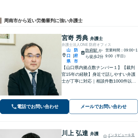
周南市から近い労働審判に強い弁護士
宮嵜 秀典
弁護士
弁護士法人ONE 防府オフィス
山
防
防府駅
か
営業時間：09:00~1
口
府
|
9:00（平日）
ら徒歩2分
県
市
【山口県内拠点数ナンバー１】【裁判
官15年の経験】身近で話しやすい弁護
士が丁寧に対応｜相談件数1000件以上
の実績をもとに、地域事情に寄り添っ
た適切なアドバイスを提供します。安
心してお任せください。【夜間対応】
電話でお問い合わせ
メールでお問い合わせ
川上 弘達
弁護
インタビューを見