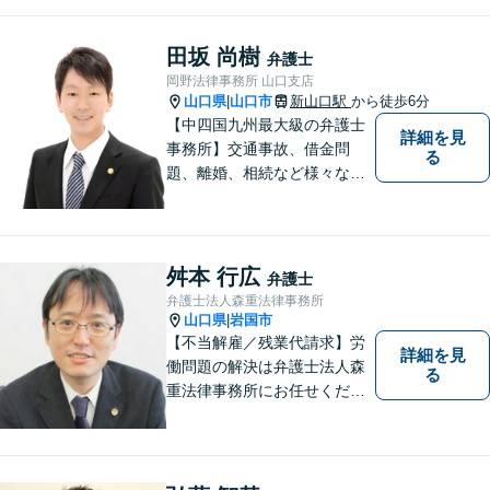
料」の相談を行っています！
まずはお気軽にご相談くださ
い！
田坂 尚樹
弁護士
岡野法律事務所 山口支店
山口県
山口市
新山口駅
から徒歩6分
|
【中四国九州最大級の弁護士
詳細を見
事務所】交通事故、借金問
る
題、離婚、相続など様々な問
題について、「何度でも無
料」の相談を行っています！
まずはお気軽にご相談くださ
い！
舛本 行広
弁護士
弁護士法人森重法律事務所
山口県
岩国市
|
【不当解雇／残業代請求】労
詳細を見
働問題の解決は弁護士法人森
る
重法律事務所にお任せくださ
い