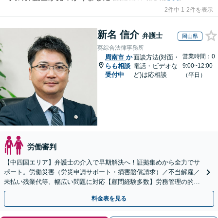
2件中 1-2件を表示
新名 信介
弁護士
岡山県
葵綜合法律事務所
営業時間：0
周南市
か
面談方法(対面・
らも相談
電話・ビデオな
9:00~12:00
受付中
ど)は応相談
（平日）
労働審判
【中四国エリア】弁護士の介入で早期解決へ！証拠集めから全力でサ
ポート。労働災害（労災申請サポート・損害賠償請求）／不当解雇／
未払い残業代等、幅広い問題に対応【顧問経験多数】労務管理の的確
なアドバイスに注力【夜間・休日対応】【岡山駅10分】
料金表を見る