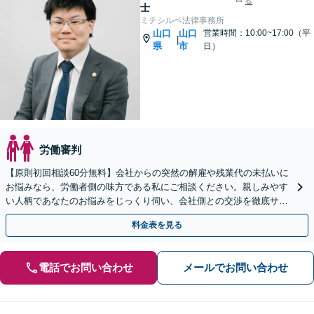
る
士
ミチシルベ法律事務所
山口
山口
営業時間：10:00~17:00（平
|
県
市
日）
労働審判
【原則初回相談60分無料】会社からの突然の解雇や残業代の未払いに
お悩みなら、労働者側の味方である私にご相談ください。親しみやす
い人柄であなたのお悩みをじっくり伺い、会社側との交渉を徹底サポ
ートします。【web面談可能】
料金表を見る
電話でお問い合わせ
メールでお問い合わせ