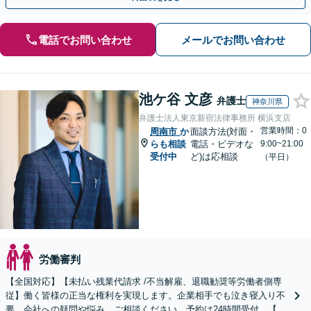
電話でお問い合わせ
メールでお問い合わせ
池ケ谷 文彦
弁護士
神奈川県
弁護士法人東京新宿法律事務所 横浜支店
営業時間：0
周南市
か
面談方法(対面・
らも相談
電話・ビデオな
9:00~21:00
受付中
ど)は応相談
（平日）
労働審判
【全国対応】【未払い残業代請求 /不当解雇、退職勧奨等労働者側専
従】働く皆様の正当な権利を実現します。企業相手でも泣き寝入り不
要。会社への疑問や悩み、ご相談ください。予約は24時間受付。【初