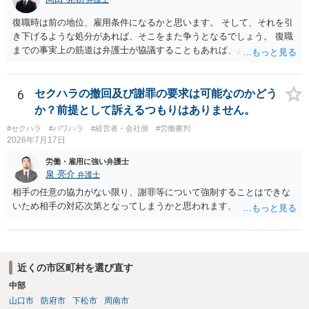
復職時は前の地位、雇用条件になるかと思います。 そして、それを引
き下げるような処分があれば、そこをまた争うとなるでしょう。 復職
までの事実上の筋道は弁護士が協議することもあれば、あなたがご自
身で協議することもあります。 たいていは、訴訟判決までの依頼でし
ょうから、別途費用が発生することもありますが、出勤日時の設定く
らいならサービスでしてくれるかもしれません。
6
セクハラの撤回及び謝罪の要求は可能なのかどう
か？前提として訴えるつもりはありません。
#セクハラ
#パワハラ
#経営者・会社側
#労働審判
2026年7月17日
労働・雇用に強い弁護士
泉 亮介
弁護士
相手の任意の協力がない限り、謝罪等について強制することはできな
いため相手の対応次第となってしまうかと思われます。
近くの市区町村を選び直す
中部
山口市
防府市
下松市
周南市