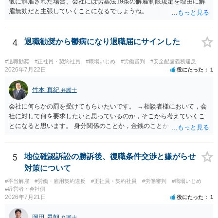
仮に解雇された場合、会社には労基法19条の解雇制限規定を理由に解
第三者の賠償責任も考えられます。 労災で支払われた分は、損害額か
雇無効だと主張していくことになるでしょうね。
ら控除（損益相殺）されますが、それを超えた部分は、会社もしく
は、第三者から支払ってもらうことになります。 会社等との交渉が必
要になると思います（良い会社でしたら、自ら話してくると思います
4
退職勧奨から鬱病になり退職届にサインした
が・・・）。極めて専門的な話ですので、詳細もしくは対応を最寄り
の弁護士にご相談ください。 以上、ご参考まで。
#退職勧奨
#正社員・契約社員
#職場いじめ
#労働審判
#安全配慮義務違反
2026年7月22日
役にたった
1
竹本 真紀
弁護士
会社に何らかの罰を受けてもらいたいです。 →相談者様において，会
社に対して何を要求したいと思っているのか，そこから考えていくこ
とになると思います。 身分関係のことか，金銭のことか，会社自体に
対するものか… その点もまだ判然とされていない，どうしてらよいか
わからない，そういう状態なのであれば，その点を検討していくこと
から始めるのがよいと思います。
5
地位確認訴訟の勝訴後、復職条件交渉と嫌がらせ
対策について
#不当解雇
#労働・雇用契約違反
#正社員・契約社員
#労働審判
#職場いじめ
#経営者・会社側
2026年7月21日
役にたった
1
岡田 晃朝
弁護士