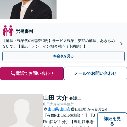
労働審判
【解雇・残業代の相談料0円】サービス残業、突然の解雇、あきらめ
ないで。【電話・オンライン相談対応（予約制）】
料金表を見る
電話でお問い合わせ
メールでお問い合わせ
山田 大介
弁護士
山田大介法律事務所
山口県
山口市
山口駅
から徒歩1分
|
【夜間/休日/出張相談可】【J
詳細を見
R山口駅１分】【専用駐車場
る