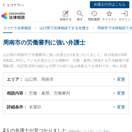
弁護士の方はこちら
ココナラへ
投稿する
探す
閲覧履歴
マイリスト
ログイン
ココナラ法律相談
山口県で法律相談できる弁護士
周南市で法律相談で
周南市の労働審判に強い弁護士
山口県の周南市で労働審判に強い弁護士が2名見つかりました。休日面談やWE
B面談に対応している弁護士なども掲載中。労働・雇用に関係する不当解雇や退
職勧奨、内定取消等の細かな分野での絞り込み検索もでき便利です。特に弁護
士法人ＯＮＥ 周南オフィスの前田 浩志弁護士や弁護士法人広島メープル法律事
務所 周南事務所の吉村 友和弁護士のプロフィール情報や弁護士費用、強みなど
エリア
山口県、周南市
変更
が注目されています。『周南市で土日や夜間に発生した労働審判のトラブルを
今すぐに弁護士に相談したい』『労働審判のトラブル解決の実績豊富な近くの
相談内容
労働・雇用、労働審判
変更
弁護士を検索したい』『初回相談無料で労働審判を法律相談できる周南市内の
弁護士に相談予約したい』などでお困りの相談者さんにおすすめです。
詳細条件
未選択
変更
2
人の弁護士が見つかりました
(検索結果について詳しくは
こちら
)