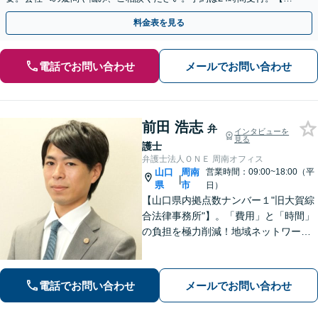
回面談無料】【夜間・休日対応可】
料金表を見る
電話でお問い合わせ
メールでお問い合わせ
前田 浩志
弁
インタビューを
見る
護士
弁護士法人ＯＮＥ 周南オフィス
山口
周南
営業時間：09:00~18:00（平
|
県
市
日）
【山口県内拠点数ナンバー１"旧大賀綜
合法律事務所"】。「費用」と「時間」
の負担を極力削減！地域ネットワーク
を活用し、依頼者が望む解決を目指し
ます。お気軽にご相談ください。【相
続・遺言に強い】不動産の売却や相続
電話でお問い合わせ
メールでお問い合わせ
税対策なども親身に対応◎