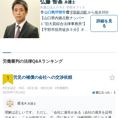
弘藤 智基
弁護士
弁護士法人ＯＮＥ 宇部オフィス
山口県
宇部市
宇部新川駅
から徒歩10分
|
【山口県内拠点数ナンバー
詳細を見
１”旧大賀綜合法律事務所"】
る
【宇部市役所徒歩５分】ネッ
トワークを活かし、寄り添い
ながらサポートをいたしま
す。お困りの方はお気軽にご
相談ください。
労働審判の法律Q&Aランキング
1
労災の補償の会社への交渉依頼
#労災認定・対応
#正社員・契約社員
#労働審判
2026年7月14日
役にたった
1
匿名A
弁護士
理解は正しいです。 ただし、「会社に過失がある（会社の過失を証明
できる）」ことが前提です。 ➀、②に加えて、治療期間に応じた入通