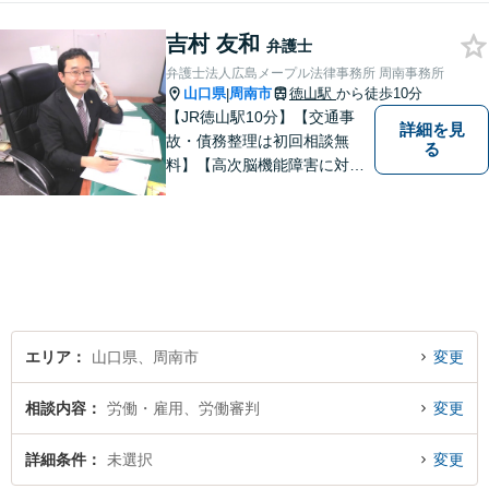
吉村 友和
弁護士
弁護士法人広島メープル法律事務所 周南事務所
山口県
周南市
徳山駅
から徒歩10分
|
【JR徳山駅10分】【交通事
詳細を見
故・債務整理は初回相談無
る
料】【高次脳機能障害に対応
可】依頼者の希望や気持ちを
真摯に受け止め、粘り強く対
応。「人生・企業運営のパー
トナー」として、お客さまに
寄り添いますので、お気軽に
ご相談ください。
エリア
山口県、周南市
変更
相談内容
労働・雇用、労働審判
変更
詳細条件
未選択
変更