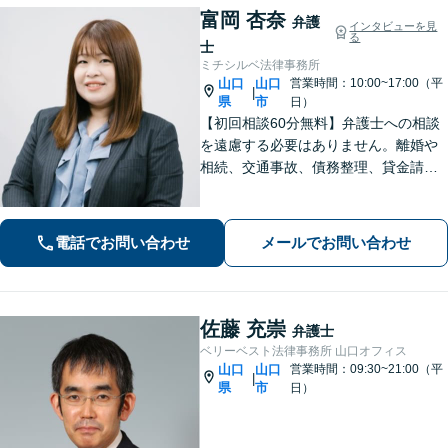
富岡 杏奈
弁護
インタビューを見
る
士
ミチシルベ法律事務所
山口
山口
営業時間：10:00~17:00（平
|
県
市
日）
【初回相談60分無料】弁護士への相談
を遠慮する必要はありません。離婚や
相続、交通事故、債務整理、貸金請求
まで幅広く注力しております。じっく
りお話をお聞きし、難しい専門用語は
使わず分かりやすい言葉で説明するこ
電話でお問い合わせ
メールでお問い合わせ
とを心がけています。お気軽にご相談
ください。
佐藤 充崇
弁護士
ベリーベスト法律事務所 山口オフィス
山口
山口
営業時間：09:30~21:00（平
|
県
市
日）