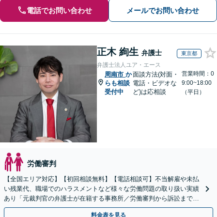
電話でお問い合わせ
メールでお問い合わせ
正木 絢生
弁護士
東京都
弁護士法人ユア・エース
営業時間：0
周南市
か
面談方法(対面・
らも相談
電話・ビデオな
9:00~18:00
受付中
ど)は応相談
（平日）
労働審判
【全国エリア対応】【初回相談無料】【電話相談可】不当解雇や未払
い残業代、職場でのハラスメントなど様々な労働問題の取り扱い実績
あり「元裁判官の弁護士が在籍する事務所／労働審判から訴訟まで、
裁判官経験を活かした最適な戦略を立案」
料金表を見る