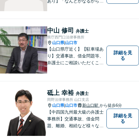
あり】「なんとかなるから大
丈夫」ではなく、まずはその
お悩みをお聞かせください。
個人・法人問わず、お困りの
方はお気軽にご相談くださ
中山 修司
弁護士
い。
県庁西門口法律事務所
山口県
山口市
|
【山口県庁近く】【駐車場あ
詳細を見
り】交通事故、借金問題等、
る
弁護士にご相談いただくこと
で解決の道筋が開ける可能性
が高まります。ぜひ一度ご相
談ください。専門知識を有す
る弁護士が、客観的視点から
砥上 幸裕
弁護士
事案を検討し、最適の解決方
岡野法律事務所 山口支店
法を探ります。
山口県
山口市
新山口駅
から徒歩6分
|
【中四国九州最大級の弁護士
詳細を見
事務所】交通事故、借金問
る
題、離婚、相続など様々な問
題について、「何度でも無