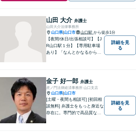
山田 大介
弁護士
山田大介法律事務所
山口県
山口市
山口駅
から徒歩1分
|
【夜間/休日/出張相談可】【J
詳細を見
R山口駅１分】【専用駐車場
る
あり】「なんとかなるから大
丈夫」ではなく、まずはその
お悩みをお聞かせください。
個人・法人問わず、お困りの
方はお気軽にご相談くださ
金子 好一郎
弁護士
い。
虎ノ門法律経済事務所 山口支店
山口県
山口市
|
[土曜・夜間も相談可] [初回相
詳細を見
談無料] 弁護士をもっと身近な
る
存在に。専門的で高品質なリ
ーガルサービスを提供しま
す。