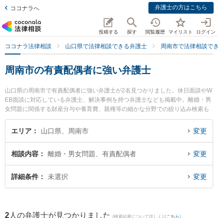
弁護士の方はこちら
ココナラへ
投稿する
探す
閲覧履歴
マイリスト
ログイン
ココナラ法律相談
山口県で法律相談できる弁護士
周南市で法律相談で
周南市の有責配偶者に強い弁護士
山口県の周南市で有責配偶者に強い弁護士が2名見つかりました。休日面談やW
EB面談に対応している弁護士、解決事例を持つ弁護士なども掲載中。離婚・男
女問題に関係する財産分与や養育費、親権等の細かな分野での絞り込み検索も
でき便利です。特に弁護士法人ＯＮＥ 周南オフィスの前田 浩志弁護士や弁護士
法人広島メープル法律事務所 周南事務所の吉村 友和弁護士のプロフィール情報
エリア
山口県、周南市
変更
や弁護士費用、強みなどが注目されています。『周南市で土日や夜間に発生し
た有責配偶者のトラブルを今すぐに弁護士に相談したい』『有責配偶者のトラ
相談内容
離婚・男女問題、有責配偶者
変更
ブル解決の実績豊富な近くの弁護士を検索したい』『初回相談無料で有責配偶
者を法律相談できる周南市内の弁護士に相談予約したい』などでお困りの相談
者さんにおすすめです。
詳細条件
未選択
変更
2
人の弁護士が見つかりました
(検索結果について詳しくは
こちら
)