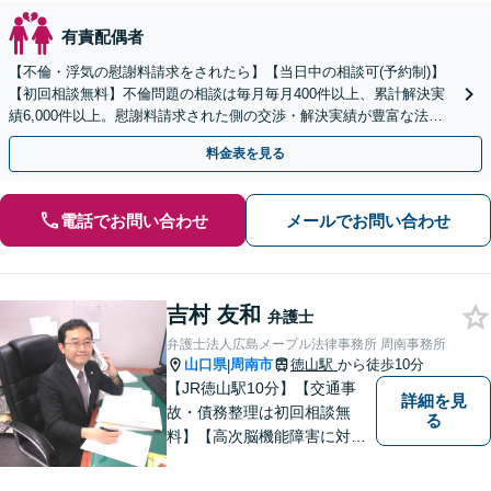
有責配偶者
【不倫・浮気の慰謝料請求をされたら】【当日中の相談可(予約制)】
【初回相談無料】不倫問題の相談は毎月毎月400件以上、累計解決実
績6,000件以上。慰謝料請求された側の交渉・解決実績が豊富な法律
事務所です。
料金表を見る
電話でお問い合わせ
メールでお問い合わせ
吉村 友和
弁護士
弁護士法人広島メープル法律事務所 周南事務所
山口県
周南市
徳山駅
から徒歩10分
|
【JR徳山駅10分】【交通事
詳細を見
故・債務整理は初回相談無
る
料】【高次脳機能障害に対応
可】依頼者の希望や気持ちを
真摯に受け止め、粘り強く対