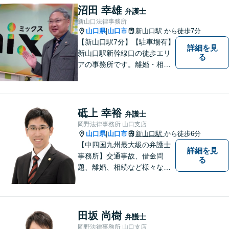
沼田 幸雄
弁護士
新山口法律事務所
山口県
山口市
新山口駅
から徒歩7分
|
【新山口駅7分】【駐車場有】
詳細を見
新山口駅新幹線口の徒歩エリ
る
アの事務所です。離婚・相続
などの家庭紛争、個別労使紛
争などを中心として相談をさ
せていただいております。気
になることがあれば、おたず
砥上 幸裕
弁護士
ねください。
岡野法律事務所 山口支店
山口県
山口市
新山口駅
から徒歩6分
|
【中四国九州最大級の弁護士
詳細を見
事務所】交通事故、借金問
る
題、離婚、相続など様々な問
題について、「何度でも無
料」の相談を行っています！
まずはお気軽にご相談くださ
い！
田坂 尚樹
弁護士
岡野法律事務所 山口支店