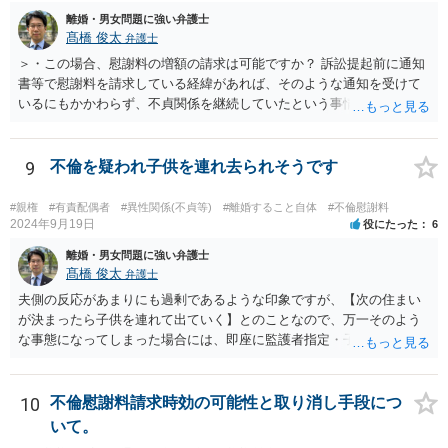
離婚・男女問題に強い弁護士
髙橋 俊太
弁護士
＞・この場合、慰謝料の増額の請求は可能ですか？ 訴訟提起前に通知
書等で慰謝料を請求している経緯があれば、そのような通知を受けて
いるにもかかわらず、不貞関係を継続していたという事情は悪質性を
基礎付けるものであり、増額事由になり得ます。そのような判断をし
ている裁判例もありますので、担当弁護士に確認してみるとよいでし
ょう。 ＞・この事実が何か今回の裁判に影響することはあるのでしょ
9
不倫を疑われ子供を連れ去られそうです
うか？ 提訴時に請求している慰謝料額がいくらであるかにもよります
が、不貞が継続している事実自体は、上記のとおり増額事由になり得
#親権
#有責配偶者
#異性関係(不貞等)
#離婚すること自体
#不倫慰謝料
るので、請求を拡張するか、現状の請求額が認容されやすいように今
2024年9月19日
役にたった
6
後の攻防で主張立証していくことになるでしょう。方針について、担
離婚・男女問題に強い弁護士
当弁護士とよく相談してみるとよいと思います。
髙橋 俊太
弁護士
夫側の反応があまりにも過剰であるような印象ですが、【次の住まい
が決まったら子供を連れて出ていく】とのことなので、万一そのよう
な事態になってしまった場合には、即座に監護者指定・子の引渡しの
手続をとる必要がありますので、事前に心構えはしておいた方がよい
でしょう。 親権者や監護者の指定が争いになる場合、現在の実務では
「主たる監護者が父母いずれか」という基準で判断されます。具体的
10
不倫慰謝料請求時効の可能性と取り消し手段につ
には、子が生まれてから現在に至るまで、産休・育休取得の有無、子
いて。
の衣食住の世話、子の傷病時の看病等、保育園や習い事への対応など