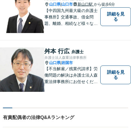
山口県
山口市
新山口駅
から徒歩6分
|
【中四国九州最大級の弁護士
詳細を見
事務所】交通事故、借金問
る
題、離婚、相続など様々な問
題について、「何度でも無
料」の相談を行っています！
まずはお気軽にご相談くださ
い！
舛本 行広
弁護士
弁護士法人森重法律事務所
山口県
岩国市
|
【不当解雇／残業代請求】労
詳細を見
働問題の解決は弁護士法人森
る
重法律事務所にお任せくださ
い
有責配偶者の法律Q&Aランキング