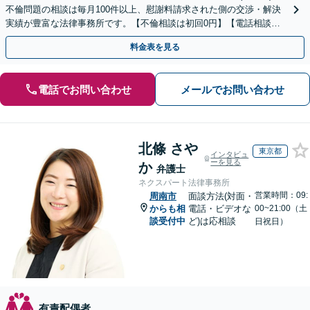
不倫問題の相談は毎月100件以上、慰謝料請求された側の交渉・解決
実績が豊富な法律事務所です。【不倫相談は初回0円】【電話相談で
ご契約まで対応可/来所不要】
料金表を見る
電話でお問い合わせ
メールでお問い合わせ
北條 さや
東京都
インタビュ
ーを見る
か
弁護士
ネクスパート法律事務所
営業時間：09:
周南市
面談方法(対面・
からも相
電話・ビデオな
00~21:00（土
談受付中
ど)は応相談
日祝日）
有責配偶者