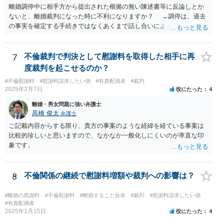
離婚調停中に相手方から提出された根拠の無い陳述書等に反論しとか
ないと、離婚裁判になった時に不利になりますか？ →調停は、過去
の事実を確定する手続きではなくあくまで話し合いによる合意を目指
す手続きですので、反論の陳述書を出すことが必須というわけではあ
りません（口頭での説明でも十分だと思います）。但し、調停委員が
反論の陳述書を提出するように求めているときは別です。 また、反
7
不倫裁判で判決として慰謝料を取得した相手に再
論しないからと言って直ちに離婚訴訟で不利になることはないと思い
度裁判を起こせるのか？
ます（離婚訴訟では反論が必要になってくると思いますが、調停段階
#不倫慰謝料
#慰謝料請求したい側
#有責配偶者
#裁判
からこちらの言い分や手の内を知らせることに余り意味はないように
2025年2月7日
役にたった
4
思います。）。
離婚・男女問題に強い弁護士
髙橋 俊太
弁護士
ご記載内容からする限り、貴方の事案のような経緯を経ている事案は
比較的珍しいと思いますので、なかなか一般化しにくいのが率直な印
象です。
8
不倫関係の継続で慰謝料増額や裁判への影響は？
#離婚の慰謝料
#不倫慰謝料
#離婚すること自体
#裁判
#慰謝料請求したい側
#有責配偶者
2025年1月15日
役にたった
4