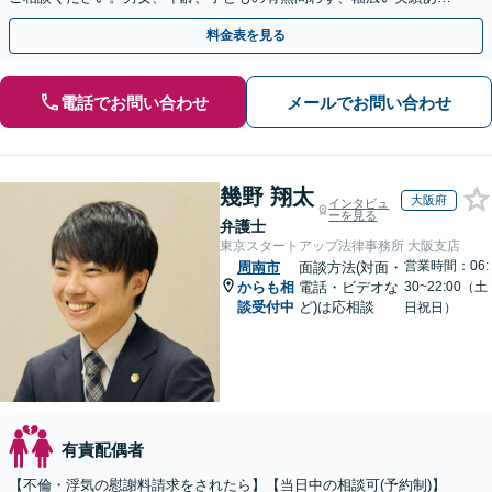
り。当日相談も可能な限り対応【子連れ相談可】【秘密厳守】
料金表を見る
電話でお問い合わせ
メールでお問い合わせ
幾野 翔太
大阪府
インタビュ
ーを見る
弁護士
東京スタートアップ法律事務所 大阪支店
営業時間：06:
周南市
面談方法(対面・
からも相
電話・ビデオな
30~22:00（土
談受付中
ど)は応相談
日祝日）
有責配偶者
【不倫・浮気の慰謝料請求をされたら】【当日中の相談可(予約制)】