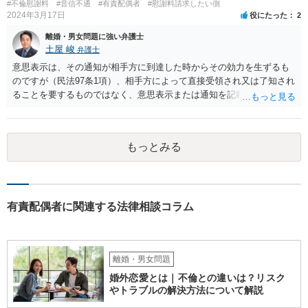
#不倫慰謝料
#音信不通
#有責配偶者
#慰謝料請求したい側
に関する具体的（中心的）監護実績をもとにして、他方配偶者と比較
2024年3月17日
役にたった
2
して、自分が主として子を監護してきた者であるかどうかが重要にな
ります。【子供の監護は平日休日含めて8割私です。】ということでは
離婚・男女問題に強い弁護士
あるのですが、上記のとおり、様々な具体的な事情を踏まえて検討す
土屋 峻
弁護士
る必要があるので、最寄りの弁護士などに個別に相談することをお勧
意思表示は、その通知が相手方に到達した時からその効力を生ずるも
めいたします。
のですが（民法97条1項）、相手方によって直接受領され又は了知され
ることを要するものではなく、意思表示または通知を記載した書面
が、相手方のいわゆる支配圏内に置かれることをもって足りると考え
られます（最判昭和43年12月17日）。したがって、相手方の支配圏内
に入っていれば（郵便受けに投函するなど。実際には配達証明などを
もっとみる
つけたほうがよいでしょう。）、時効の完成猶予の効果を享受できる
と考えます。 その結果、催告の時効完成猶予期間の6か月の間に訴訟
提起をすることで請求が可能となります。
有責配偶者に関連する法律相談コラム
離婚・男女問題
婚外恋愛とは｜不倫との違いは？リスク
やトラブルの解決方法について解説