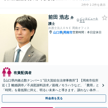
2件中 1-2件を表示
前田 浩志
弁
インタビューを
見る
護士
弁護士法人ＯＮＥ 周南オフィス
山口県
周南市
営業時間：本日定休日
|
有責配偶者
【山口県内拠点数ナンバー１"旧大賀綜合法律事務所"】【周南市役所
近く】離婚調停／不貞慰謝料請求／親権／モラハラなど。「費用」と
「時間」を最低限に抑え、明るい未来へと導きます。譲れない条件が
あるという方でも、一度ご相談ください。
料金表を見る