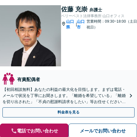
佐藤 充崇
弁護士
ベリーベスト法律事務所 山口オフィス
山口
山口
営業時間：09:30~18:00（土日
|
県
市
祝日）
有責配偶者
【初回相談無料】あなたの利益の最大化を目指します。まずは電話・
メールで状況を丁寧にお聞きします。「離婚を希望している」「離婚
を切り出された」「不貞の慰謝料請求をしたい」等お任せください。
【リーズナブルな料金設定】
料金表を見る
電話でお問い合わせ
メールでお問い合わせ