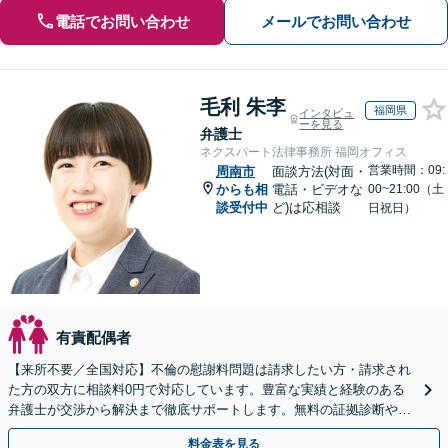
電話でお問い合わせ
メールでお問い合わせ
毛利 朱李
福岡県
インタビュ
ーを見る
弁護士
ネクスパート法律事務所 福岡オフィス
営業時間：09:
周南市
面談方法(対面・
からも相
電話・ビデオな
00~21:00（土
談受付中
ど)は応相談
日祝日）
有責配偶者
【来所不要／全国対応】不倫の慰謝料問題は請求したい方・請求され
た方の双方に相談料0円で対応しています。豊富な実績と経験のある
弁護士が交渉から解決まで徹底サポートします。無料の証拠診断や着
手金の返還保証もありますので安心してご相談ください。
料金表を見る