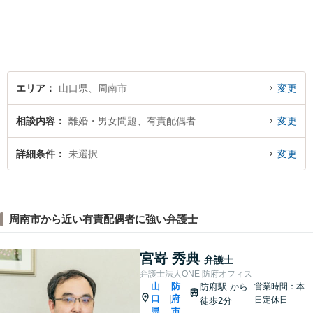
応。「人生・企業運営のパー
トナー」として、お客さまに
寄り添いますので、お気軽に
ご相談ください。
エリア
山口県、周南市
変更
相談内容
離婚・男女問題、有責配偶者
変更
詳細条件
未選択
変更
周南市から近い有責配偶者に強い弁護士
宮嵜 秀典
弁護士
弁護士法人ONE 防府オフィス
山
防
防府駅
から
営業時間：本
口
府
|
日定休日
徒歩2分
県
市