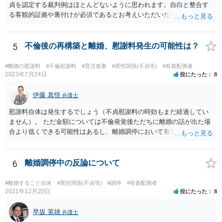
貞を認定する裁判例はほとんどないように思われます。自白と整合す
る客観的証拠や裏付けが必須であるとお考えいただいた方がよいでし
ょう。
5
不倫後の再構築と離婚、慰謝料発生の可能性は？
#離婚の慰謝料
#不倫慰謝料
#育児放棄
#異性関係(不貞等)
#有責配偶者
2023年7月24日
役にたった
8
伊藤 真悟
弁護士
慰謝料自体は発生するでしょう（不貞慰謝料の時効もまだ経過してい
ません）。 ただ金額については不倫発覚後ただちに離婚の話が出た場
合より低くできる可能性はあるし、離婚調停において有責配偶者の主
張がなされて場合に離婚原因は不倫ではなく、夫の育児拒否だという
主張は考えられます。 養育費なども含めて一度弁護士に相談すること
を勧めます。
6
離婚調停中の反論について
#離婚すること自体
#異性関係(不貞等)
#調停
#有責配偶者
2021年12月20日
役にたった
8
早坂 英雄
弁護士