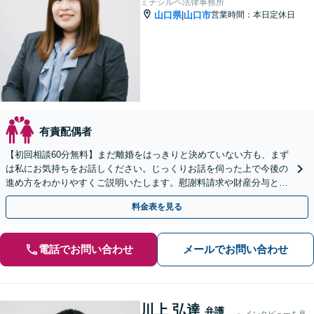
ミチシルベ法律事務所
山口県
山口市
営業時間：本日定休日
|
有責配偶者
【初回相談60分無料】まだ離婚をはっきりと決めていない方も、まず
は私にお気持ちをお話しください。じっくりお話を伺った上で今後の
進め方をわかりやすくご説明いたします。慰謝料請求や財産分与とい
った男女問題に広く対応。【web面談可能】
料金表を見る
電話でお問い合わせ
メールでお問い合わせ
川上 弘達
弁護
インタビューを見