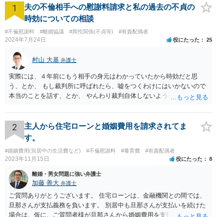
1
夫の不倫相手への慰謝料請求と私の過去の不貞の
時効についての相談
#不倫慰謝料
#離婚協議
#異性関係(不貞等)
#有責配偶者
2024年7月24日
役にたった
25
村山 大基
弁護士
実際には、４年前にもう相手の身元はわかっていたから時効だと思
う、とか、 もし裁判所に呼ばれたら、嘘をつくわけにはいかないので
本当のことを話す、とか、 やんわり裁判自体しないように説得するの
がいいと思います。
2
主人から住宅ローンと婚姻費用を請求されてま
す。
#婚姻費用(別居中の生活費など)
#不倫慰謝料
#養育費
#有責配偶者
2023年11月15日
役にたった
8
離婚・男女問題に強い弁護士
加藤 善大
弁護士
ご質問ありがとうございます。 住宅ローンは、金融機関との間では、
旦那さんが支払義務を負います。 別居中も旦那さんが支払いを続けた
場合は、仮に、ご質問者様が旦那さんから婚姻費用を支払ってもらう