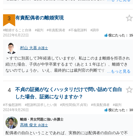
場合の本来の婚姻費用から、 旦那さんが支払っている住宅ローンの一
部の額を引いた額が婚姻費用として支払われることになることが多い
です。 また、離婚をする際の財産分与において考慮されることもあり
3
有責配偶者の離婚実現
ます。 他方、旦那さんが住宅ローンを支払わなくなってしまう場合が
あります。 その場合に、ご質問者様が、その後もご自宅に住み続けた
#離婚すること自体
#裁判
#有責配偶者
#不倫慰謝料
#調停
い場合は、実質的にご質問者様が住宅ローンをお支払になる必要が出
2022年6月22日
役にたった
15
てくる可能性があります。 もし支払わない場合は、抵当権の実行とし
て、強制的にご自宅が売却されてしまう可能性があるからです。 可能
村山 大基
弁護士
であれば、婚姻費用の額、親権を取得するために現時点でしておくべ
＞すでに別居して3年経過していますが、私はこのまま離婚を拒否され
きこと等も含め、お近くの弁護士に直接相談して、アドバイス等を求
続けた場合、子供が中学卒業するまで（あと１１年ほど）、離婚でき
めることをお勧めします。
ないのでしょうか。 いえ、最終的には裁判官の判断ですが、現時点で
すでに同居期間の３倍以上別居していますし、 中学卒業するまで絶対
に離婚できない、ということもないと思います。 すでに依頼されてい
るということですし、例えば離婚後の養育費額について譲歩するなど
4
不貞の証拠がなくハッタリだけで問い詰めて自白
離婚の条件含めて、考えておられる通り打診してみると良いと思いま
した場合、証拠になりますか？
す。 また、調停で第三者を介して再度協議してみる、ということも考
#不倫慰謝料
#慰謝料請求したい側
#異性関係(不貞等)
#有責配偶者
#裁判
えられます。
2024年9月26日
役にたった
10
離婚・男女問題に強い弁護士
髙橋 俊太
弁護士
配偶者の自白ということであれば、実務的には配偶者の自白のみで不