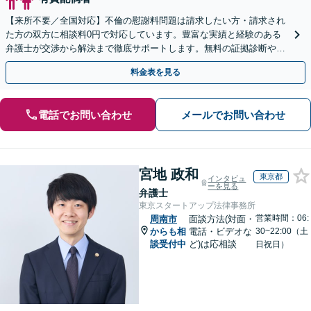
【来所不要／全国対応】不倫の慰謝料問題は請求したい方・請求され
た方の双方に相談料0円で対応しています。豊富な実績と経験のある
弁護士が交渉から解決まで徹底サポートします。無料の証拠診断や着
手金の返還保証もありますので安心してご相談ください。
料金表を見る
電話でお問い合わせ
メールでお問い合わせ
宮地 政和
東京都
インタビュ
ーを見る
弁護士
東京スタートアップ法律事務所
営業時間：06:
周南市
面談方法(対面・
からも相
電話・ビデオな
30~22:00（土
談受付中
ど)は応相談
日祝日）