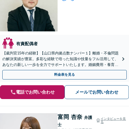
有責配偶者
【裁判官15年の経験】【山口県内拠点数ナンバー１】離婚・不倫問題
の解決実績が豊富。多彩な経験で培った知識や技量をフル活用して、
あなたの新しい一歩を全力でサポートいたします。婚姻費用・養育費
／不貞の慰謝料請求／親権／財産分与【夜間対応】
料金表を見る
電話でお問い合わせ
メールでお問い合わせ
富岡 杏奈
弁護
インタビューを見
る
士