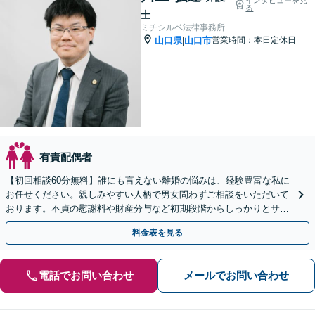
る
士
ミチシルベ法律事務所
山口県
山口市
営業時間：本日定休日
|
有責配偶者
【初回相談60分無料】誰にも言えない離婚の悩みは、経験豊富な私に
お任せください。親しみやすい人柄で男女問わずご相談をいただいて
おります。不貞の慰謝料や財産分与など初期段階からしっかりとサポ
ートいたします。【web面談可能】
料金表を見る
電話でお問い合わせ
メールでお問い合わせ