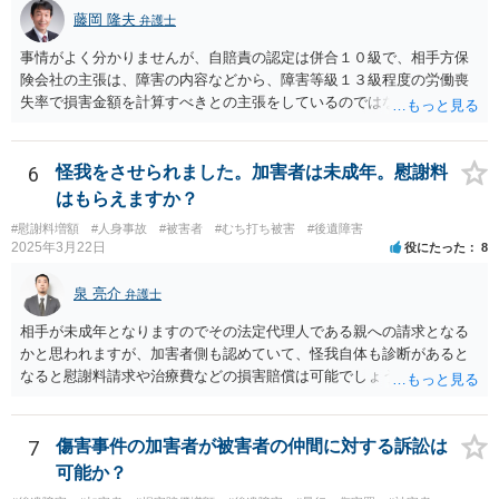
藤岡 隆夫
弁護士
事情がよく分かりませんが、自賠責の認定は併合１０級で、相手方保
険会社の主張は、障害の内容などから、障害等級１３級程度の労働喪
失率で損害金額を計算すべきとの主張をしているのではないでしょう
か。 こちらの弁護士の責任ではなく、相手保険会社の姿勢が原因です
ので、弁護士を交代しても状況は変わらないでしょう。今の弁護士と
十分に打ち合わせをすることが重要だと思います。
6
怪我をさせられました。加害者は未成年。慰謝料
はもらえますか？
#慰謝料増額
#人身事故
#被害者
#むち打ち被害
#後遺障害
2025年3月22日
役にたった
8
泉 亮介
弁護士
相手が未成年となりますのでその法定代理人である親への請求となる
かと思われますが、加害者側も認めていて、怪我自体も診断があると
なると慰謝料請求や治療費などの損害賠償は可能でしょう。 整骨院へ
の通院は医師からの指示がない場合は治療に必要な通院と評価されな
い場合が多いです。 また、保険会社から提案される金額は低めに出さ
れることも多いため、その交渉のために弁護士を入れるということも
7
傷害事件の加害者が被害者の仲間に対する訴訟は
考えられるかと思われます。
可能か？