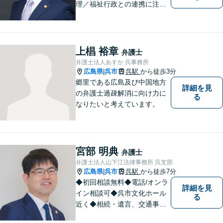
理／福祉行政との連携に注力
する弁護士。東広島市と呉市
で弁護業務を行う弁護士。3つ
の拠点ネットワークを活か
し、高度な問題にも対応いた
上椙 裕章
弁護士
します。まずはご相談を！
弁護士法人あすか 呉事務所
広島県
呉市
呉駅
から徒歩3分
|
郷里である広島及び中国地方
詳細を見
の弁護士過疎解消に向け力に
る
なりたいと考えています。
宮部 明典
弁護士
弁護士法人山下江法律事務所 呉支部
広島県
呉市
呉駅
から徒歩7分
|
◆初回相談無料◆電話/オンラ
詳細を見
イン相談可◆呉市文化ホール
る
近く◆相続・遺言、交通事
故、離婚・不貞慰謝料請求、B