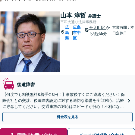
山本 淳哲
弁護士
平和大通り法律事務所
広
広島
舟入町駅
か
営業時間：本
島
市中
|
日定休日
ら徒歩5分
県
区
後遺障害
【何度でも相談無料&着手金0円！】事故後すぐにご連絡ください！保
険会社との交渉、後遺障害認定に対する適切な準備を全部対応。治療
に専念してください。交通事故の対応はスピードが肝心！不利になら
ないよう全力でサポートします。【舟入町駅5分】
料金表を見る