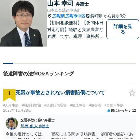
件を多く取り扱っておりま
山本 幸司
弁護士
す。お気軽に問い合わせくだ
山本総合法律事務所
さい。
広島県
広島市中区
袋町駅
から徒歩0分
|
【初回相談無料】【夜間休日
詳細を見
対応可能】経験と実績豊富な
る
弁護士です。税理士事務所と
協働し、税務面も踏まえた対
応をいたします。困っている
方を助けることが弁護士とし
ての一番の喜びです。依頼者
の方の気持ちに寄り添い誠実
後遺障害の法律Q&Aランキング
に対応することを心がけてい
ます。
1
死因が事故とされない損害賠償について
#人身事故
#慰謝料増額
#損害賠償増額
#後遺障害
#被害者
#自動車事故
2023年11月28日
役にたった
12
交通事故に強い弁護士
髙橋 俊太
弁護士
今後の進行としては、 ・警察による聞き取り調査 ・加害者の起訴（あ