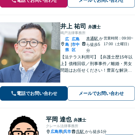
電話でお問い合わせ
メールでお問い合わせ
井上 祐司
弁護士
鳴戸法律事務所
本通駅
か
営業時間：09:00~
広
広島
17:00（土曜日）
島
市中
ら徒歩5
|
県
区
分
【法テラス利用可】【弁護士歴15年以
上】債権回収／刑事事件／離婚・男女
問題はお任せください！豊富な解決実
績と弁護士経験を活かした、的確でス
ムーズな対応が持ち味です【子連れ相
談】【完全個室相談】【休日・夜間対
電話でお問い合わせ
メールでお問い合わせ
応可】【本通駅5分】
平岡 達也
弁護士
クレール法律事務所
広島県
呉市
呉駅
から徒歩1分
|