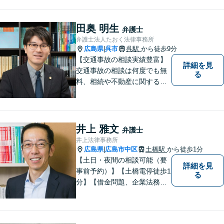
型肝炎訴訟、債権回収、企業
法務、顧問弁護士、刑事弁護
など。話しにくいことも安心
田奥 明生
弁護士
してご相談ください。あなた
弁護士法人たおく法律事務所
の気持ちに寄り添い、丁寧に
広島県
呉市
呉駅
から徒歩9分
|
お応えします。
【交通事故の相談実績豊富】
詳細を見
交通事故の相談は何度でも無
る
料、相続や不動産に関する相
談は初回無料。【相談時間制
限なし】時間を気にせず安心
してご相談ください。依頼者
様がどうしたいのかを伺い本
井上 雅文
弁護士
質的な解決に導きます。誠心
井上法律事務所
誠意で地元呉市に貢献しま
広島県
広島市中区
土橋駅
から徒歩1分
|
す。
【土日・夜間の相談可能（要
詳細を見
事前予約）】【土橋電停徒歩1
る
分】【借金問題、企業法務、
交通事故に注力】借金問題
（債務整理）、小規模事業者
の方の法律問題、交通事故案