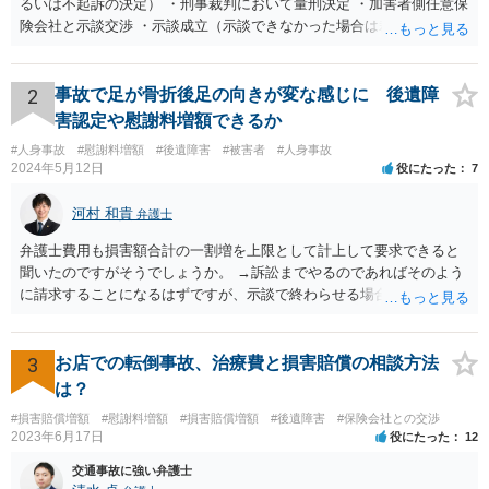
るいは不起訴の決定） ・刑事裁判において量刑決定 ・加害者側任意保
険会社と示談交渉 ・示談成立（示談できなかった場合は裁判） となり
ます。なお、警察では、お母様の生前のご様子やご遺族の被害感情、
加害者に対する処罰感情など尋ねられるはずですので、率直にお答え
になるとよいと思います。
2
事故で足が骨折後足の向きが変な感じに 後遺障
害認定や慰謝料増額できるか
#人身事故
#慰謝料増額
#後遺障害
#被害者
#人身事故
2024年5月12日
役にたった
7
河村 和貴
弁護士
弁護士費用も損害額合計の一割増を上限として計上して要求できると
聞いたのですがそうでしょうか。 →訴訟までやるのであればそのよう
に請求することになるはずですが、示談で終わらせる場合には、そこ
は譲歩させられることが多いように思います。 LAC基準の弁護士さん
ならほとんど充足できるか多くが返ってくるイメージなので頼むのも
いいかなと思うのですが。 →LAC基準でもそうかもしれませんし、交
3
お店での転倒事故、治療費と損害賠償の相談方法
通事故事案ではより定額の費用としている法律事務所も多いように思
は？
います。費用面も含めて、弁護士さんを検討してみるとよいかもしれ
#損害賠償増額
#慰謝料増額
#損害賠償増額
#後遺障害
#保険会社との交渉
ませんね。 かなり具体的な話も多くなっているので、法律事務所に問
2023年6月17日
役にたった
12
い合わせてみるとよいと思います。
交通事故に強い弁護士