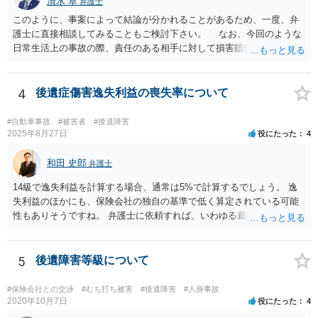
清水 卓
弁護士
このように、事案によって結論が分かれることがあるため、一度、弁
護士に直接相談してみることもご検討下さい。 なお、今回のような
日常生活上の事故の際、責任のある相手に対して損害賠償請求する際
の弁護士費用がご加入の保険から出る特約が付いている場合がありま
す（ご自宅の火災保険や自動車の任意保険等を確認してみて下さい。
加入したつもりがなくても、確認してみたら付いていたということが
4
後遺症傷害逸失利益の喪失率について
ありますので）。
#自動車事故
#被害者
#後遺障害
2025年8月27日
役にたった
4
和田 史郎
弁護士
14級で逸失利益を計算する場合、通常は5%で計算するでしょう。 逸
失利益のほかにも、保険会社の独自の基準で低く算定されている可能
性もありそうですね。 弁護士に依頼すれば、いわゆる裁判基準程度の
増額が期待できると思います。
5
後遺障害等級について
#保険会社との交渉
#むち打ち被害
#後遺障害
#人身事故
2020年10月7日
役にたった
4