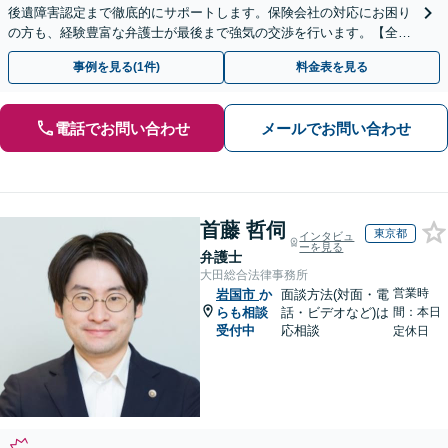
後遺障害認定まで徹底的にサポートします。保険会社の対応にお困り
の方も、経験豊富な弁護士が最後まで強気の交渉を行います。【全国
13拠点】お気軽にご相談ください。
事例を見る(1件)
料金表を見る
電話でお問い合わせ
メールでお問い合わせ
首藤 哲伺
東京都
インタビュ
ーを見る
弁護士
大田総合法律事務所
営業時
岩国市
か
面談方法(対面・電
らも相談
話・ビデオなど)は
間：本日
受付中
応相談
定休日