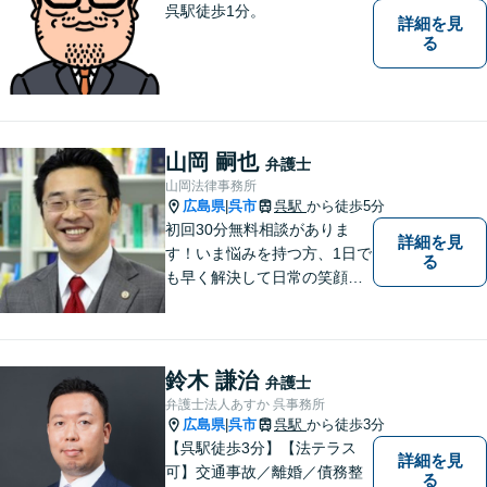
呉駅徒歩1分。
詳細を見
る
山岡 嗣也
弁護士
山岡法律事務所
広島県
呉市
呉駅
から徒歩5分
|
初回30分無料相談がありま
詳細を見
す！いま悩みを持つ方、1日で
る
も早く解決して日常の笑顔を
取り戻しましょう！離婚問
題、交通事故、借金債務整
理、相続などに注力しつつ、
個人様・法人様の問題に幅広
鈴木 謙治
弁護士
く対応しています。
弁護士法人あすか 呉事務所
広島県
呉市
呉駅
から徒歩3分
|
【呉駅徒歩3分】【法テラス
詳細を見
可】交通事故／離婚／債務整
る