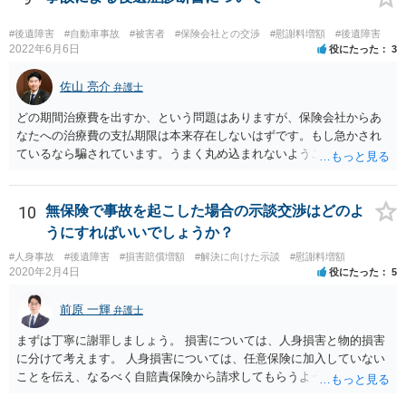
と等で代替が可能な場合もあります。 事故からどの程度期間が経過し
ているがが定かではありませんが、昨年４月から既に１年半年程度経
#後遺障害
#自動車事故
#被害者
#保険会社との交渉
#慰謝料増額
#後遺障害
過しており、時効なども意識しながら対応をしておきたいところで
2022年6月6日
役にたった
3
す。 待っていても事態が打開しない可能性もあるため、依頼の対応が
可能な弁護士に個別に問い合わせ、上記の方法等を参考に進め方を相
佐山 亮介
弁護士
談してみるのが望ましいかもしれません。
どの期間治療費を出すか、という問題はありますが、保険会社からあ
なたへの治療費の支払期限は本来存在しないはずです。もし急かされ
ているなら騙されています。うまく丸め込まれないようご注意下さ
い。 診療内科の費用を払ってもらえるかどうかは絶対の保証はありま
せんが、受診したならば提出すべきです。
10
無保険で事故を起こした場合の示談交渉はどのよ
うにすればいいでしょうか？
#人身事故
#後遺障害
#損害賠償増額
#解決に向けた示談
#慰謝料増額
2020年2月4日
役にたった
5
前原 一輝
弁護士
まずは丁寧に謝罪しましょう。 損害については、人身損害と物的損害
に分けて考えます。 人身損害については、任意保険に加入していない
ことを伝え、なるべく自賠責保険から請求してもらうようお願いして
ください。 また、治療については、健康保険を使ってもらうようにお