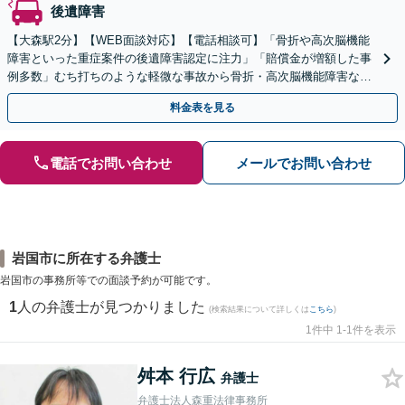
後遺障害
【大森駅2分】【WEB面談対応】【電話相談可】「骨折や高次脳機能
障害といった重症案件の後遺障害認定に注力」「賠償金が増額した事
例多数」むち打ちのような軽微な事故から骨折・高次脳機能障害など
の重症事故まで、事故の規模に関わらず対応いたします
料金表を見る
電話でお問い合わせ
メールでお問い合わせ
岩国市に所在する弁護士
岩国市の事務所等での面談予約が可能です。
1
人の弁護士が見つかりました
(検索結果について詳しくは
こちら
)
1件中 1-1件を表示
舛本 行広
弁護士
弁護士法人森重法律事務所