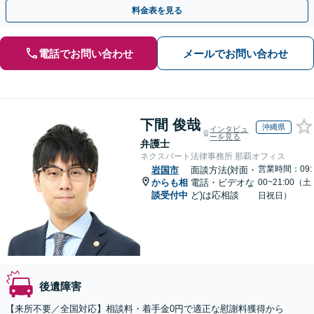
めにご相談ください【初回相談・着手金無料】
料金表を見る
電話でお問い合わせ
メールでお問い合わせ
下間 俊哉
沖縄県
インタビュ
ーを見る
弁護士
ネクスパート法律事務所 那覇オフィス
営業時間：09:
岩国市
面談方法(対面・
からも相
電話・ビデオな
00~21:00（土
談受付中
ど)は応相談
日祝日）
後遺障害
【来所不要／全国対応】相談料・着手金0円で適正な慰謝料獲得から