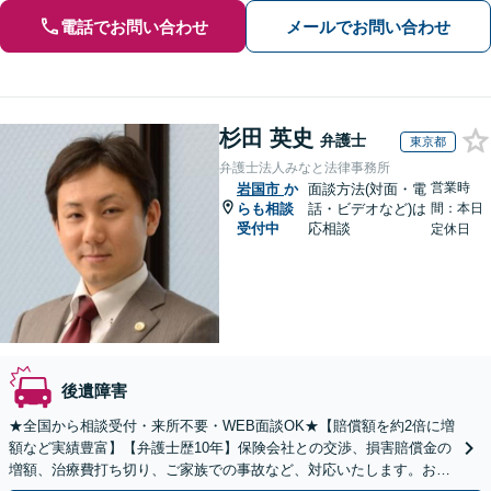
電話でお問い合わせ
メールでお問い合わせ
杉田 英史
弁護士
東京都
弁護士法人みなと法律事務所
営業時
岩国市
か
面談方法(対面・電
らも相談
話・ビデオなど)は
間：本日
受付中
応相談
定休日
後遺障害
★全国から相談受付・来所不要・WEB面談OK★【賠償額を約2倍に増
額など実績豊富】【弁護士歴10年】保険会社との交渉、損害賠償金の
増額、治療費打ち切り、ご家族での事故など、対応いたします。お早