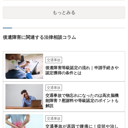
願いしてください。 物的損害については、請求の根拠を精査する必要
があり、写真や見積書を送ってもらい、請求金額が正当化をちゃんと
もっとみる
チェックする必要があります。 相談者様の資力がどれだけあるのかは
分かりませんが、資力に応じた対応をして行くほかありません。 訴訟
にならないようにするには、被害者の納得するような金額を提示する
しかありません。ご相談者様の誠意が伝わっているかや、 被害者のキ
ャラクターの問題もあるので、どうすればよいのかという正解はあり
後遺障害に関連する法律相談コラム
ません。どのように対応しても、訴訟に持っていく人もいます。 一人
で交渉をすることは相当大変だと思うので、弁護士に面談のうえ、場
合によっては交渉を任せた方がいいかもしれません。
交通事故
後遺障害等級認定の流れ｜申請手続きや
認定獲得の条件とは
交通事故
交通事故で物忘れになったのは高次脳機
能障害？慰謝料や等級認定のポイントも
解説
交通事故
交通事故が原因で腰痛に！症状や治し