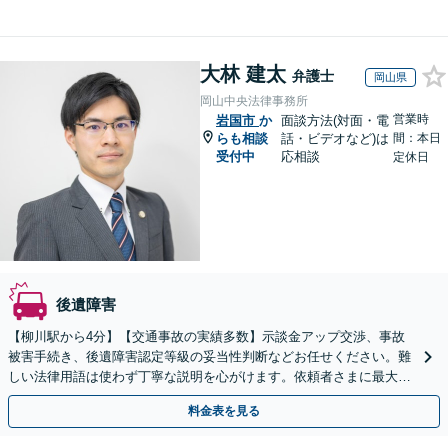
大林 建太
弁護士
岡山県
岡山中央法律事務所
営業時
岩国市
か
面談方法(対面・電
らも相談
話・ビデオなど)は
間：本日
受付中
応相談
定休日
後遺障害
【柳川駅から4分】【交通事故の実績多数】示談金アップ交渉、事故
被害手続き、後遺障害認定等級の妥当性判断などお任せください。難
しい法律用語は使わず丁寧な説明を心がけます。依頼者さまに最大限
ご納得いただける解決策を提案します。【子連れ相談可】
料金表を見る