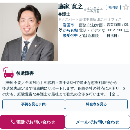
藤家 寛之
福岡県
インタビュ
ーを見る
弁護士
ネクスパート法律事務所 北九州オフィス
営業時間：09:
岩国市
面談方法(対面・
からも相
電話・ビデオな
00~21:00（土
談受付中
ど)は応相談
日祝日）
後遺障害
【来所不要／全国対応】相談料・着手金0円で適正な慰謝料獲得から
後遺障害認定まで徹底的にサポートします。保険会社の対応にお困り
の方も、経験豊富な弁護士が最後まで強気の交渉を行います。【全国
13拠点】お気軽にご相談ください。
事例を見る(1件)
料金表を見る
電話でお問い合わせ
メールでお問い合わせ