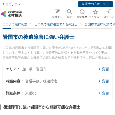
弁護士の方はこちら
ココナラへ
投稿する
探す
閲覧履歴
マイリスト
ログイン
ココナラ法律相談
山口県で法律相談できる弁護士
岩国市で法律相談で
岩国市の後遺障害に強い弁護士
山口県の岩国市で後遺障害に強い弁護士が1名見つかりました。分割払いに対応
している弁護士なども掲載中。交通事故に関係する自動車事故やバイク事故、
自転車事故等の細かな分野での絞り込み検索もでき便利です。特に弁護士法人
森重法律事務所の舛本 行広弁護士のプロフィール情報や弁護士費用、強みなど
が注目されています。『岩国市で土日や夜間に発生した後遺障害のトラブルを
エリア
山口県、岩国市
変更
今すぐに弁護士に相談したい』『後遺障害のトラブル解決の実績豊富な近くの
弁護士を検索したい』『初回相談無料で後遺障害を法律相談できる岩国市内の
相談内容
交通事故、後遺障害
変更
弁護士に相談予約したい』などでお困りの相談者さんにおすすめです。
詳細条件
未選択
変更
後遺障害に強い岩国市から相談可能な弁護士