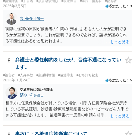
#後遺障害
#加害者
#損害賠償増額
#後遺障害
#暴行・傷害罪
#被害者
2025年3月5日
役にたった
3
泉 亮介
弁護士
実際に怪我の原因が被害者の仲間の行動によるものなのかが証明でき
るかが重要でしょう。これが証明できるのであれば、請求が認められ
る可能性はあるかと思われます。
8
弁護士と委任契約をしたが、音信不通になってい
ます。
#被害者
#人身事故
#慰謝料増額
#後遺障害
#むち打ち被害
2023年10月24日
役にたった
5
交通事故に強い弁護士
清水 卓
弁護士
相手方に任意保険会社が付いている場合、相手方任意保険会社が所持
している事故証明、診断書•診療報酬明細書などのコピーなどを入手で
きる可能性があります。 後遺障害の一度目の申請を相手方任意保険会
社を通じて行なっている場合（事前認定）、後遺障害診断書や認定結
果と認定理由書も相手方任意保険会社から入手できる可能性がありま
す。 これらが難しくても、通院していた病院のカルテを取り付けるこ
9
事故による後遺症診断書について