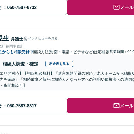
せ
メール
晃生
弁護士
インタビューを見る
務所 福岡事務所
市
からも相談受付中
面談方法(対面・電話・ビデオなど)は応相談
営業時間：09:0
相続人調査・確定
料金表を見る
エリア対応】【初回相談無料】「遺言無効問題の対応／老人ホームから聴取
力を確認」「相続放棄／新たに相続人となった方への説明や債権者への適切
・夜間相談可】
せ
メール