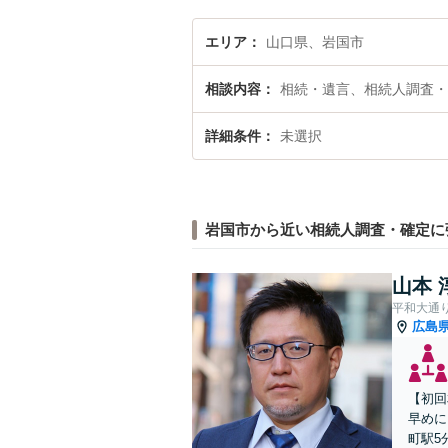
エリア
山口県、岩国市
相談内容
相続・遺言、相続人調査・
詳細条件
未選択
岩国市から近い相続人調査・確定に
山本 
平和大通
広島
【初回
早めに
町駅5