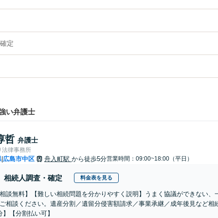
確定
強い弁護士
淳哲
弁護士
り法律事務所
県
広島市中区
舟入町駅
から徒歩5分
営業時間：09:00~18:00（平日）
|
相続人調査・確定
料金表を見る
相談無料】【難しい相続問題を分かりやすく説明】うまく協議ができない、
ご相談ください。遺産分割／遺留分侵害額請求／事業承継／成年後見など相
分】【分割払い可】