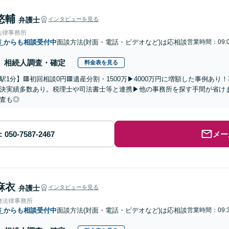
悠輔
弁護士
インタビューを見る
法律事務所
市
からも相談受付中
面談方法(対面・電話・ビデオなど)は応相談
営業時間：09:0
相続人調査・確定
料金表を見る
駅1分】🟥初回相談0円🟥遺産分割・1500万▶4000万円に増額した事例あ
決実績多数あり。税理士や司法書士等と連携▶他の事務所を探す手間が省け
査も◎
メー
麻衣
弁護士
インタビューを見る
﨑法律事務所
市
からも相談受付中
面談方法(対面・電話・ビデオなど)は応相談
営業時間：09:3