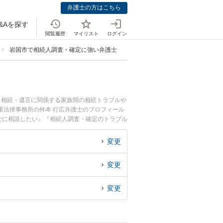
弁護士の方はこちら
&Aを探す
閲覧履歴
マイリスト
ログイン
岩国市で相続人調査・確定に強い弁護士
。相続・遺言に関係する家族間の相続トラブルや
重法律事務所の舛本 行広弁護士のプロフィール
士に相談したい』『相続人調査・確定のトラブル
したい』などでお困りの相談者さんにおすすめで
変更
変更
変更