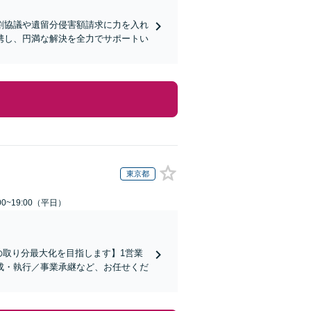
割協議や遺留分侵害額請求に力を入れ
携し、円満な解決を全力でサポートい
東京都
0~19:00（平日）
の取り分最大化を目指します】1営業
成・執行／事業承継など、お任せくだ