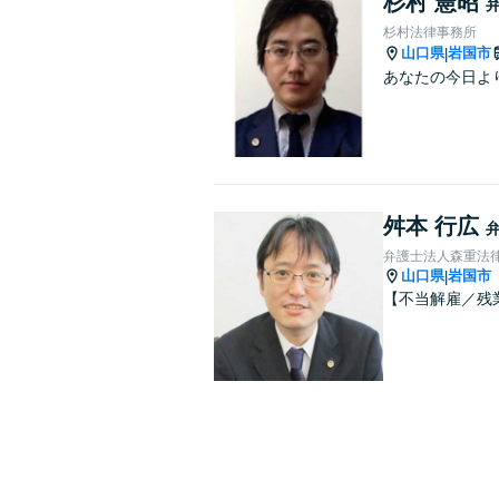
杉村 憲昭
杉村法律事務所
山口県
岩国市
|
あなたの今日よ
舛本 行広
弁護士法人森重法
山口県
岩国市
|
【不当解雇／残