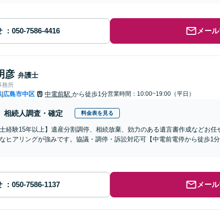
せ
メール
明彦
弁護士
事務所
県
広島市中区
中電前駅
から徒歩1分
営業時間：10:00~19:00（平日）
|
相続人調査・確定
料金表を見る
士経験15年以上】遺産分割調停、相続放棄、効力のある遺言書作成などお任
なヒアリングが強みです。協議・調停・訴訟対応可【中電前電停から徒歩1
せ
メール