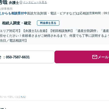
秀哉
弁護士
インタビューを見る
法律事務所
市
からも相談受付中
面談方法(対面・電話・ビデオなど)は応相談
営業時間：09:3
相続人調査・確定
料金表を見る
エリア対応可】【弁護士3人在籍】【初回相談無料】「遺産分割調停」「遺
任せください！依頼者さまがご納得されるまで、何度でも丁寧に説明するよ
当日／電話相談可】
せ
メール
果について詳しくは
こちら
)