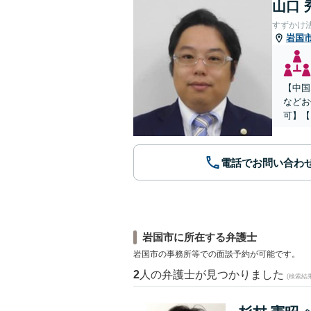
山口 
すずかけ
岩国
【中国
などお
可】【
電話でお問い合わ
岩国市に所在する弁護士
岩国市の事務所等での面談予約が可能です。
2
人の弁護士が見つかりました
(検索結