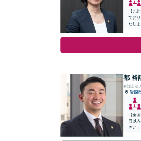
【九州
ており
たしま
都 裕
弁護士法
岩国
【全国
日以内
さい」