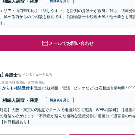
相続人調査・確定
料金表を見る
エリア・山口県対応】「話しやすい」と評判の弁護士が親身に対応。遺産分
、揉める前からのご相談も歓迎です。公認会計士や税理士等の他士業とも連
す。
メールでお問い合わせ
記
弁護士
インタビューを見る
人新都法律事務所 東京事務所
市
からも相談受付中
面談方法(対面・電話・ビデオなど)は応相談
営業時間：09:0
相続人調査・確定
料金表を見る
対応】大阪・東京の2拠点でチームで迅速対応【電話・WEB相談可】【遺産
の返信を心がけます「不動産が絡んだ複雑な遺産分割／遺留分／遺言書の作
【休日相談あり】