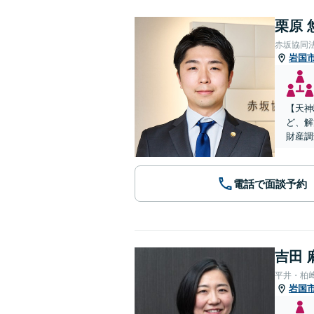
栗原 
赤坂協同
岩国
【天神
ど、解
財産調
電話で面談予約
吉田 
平井・柏
岩国