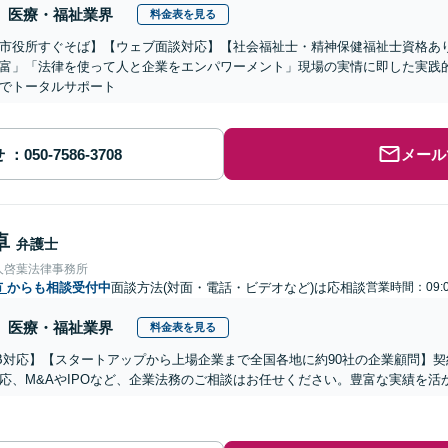
医療・福祉業界
料金表を見る
市役所すぐそば】【ウェブ面談対応】【社会福祉士・精神保健福祉士資格あ
富」「法律を使って人と企業をエンパワーメント」現場の実情に即した実践
でトータルサポート
せ
メール
卓
弁護士
人啓葉法律事務所
市
からも相談受付中
面談方法(対面・電話・ビデオなど)は応相談
営業時間：09:0
医療・福祉業界
料金表を見る
B対応】【スタートアップから上場企業まで全国各地に約90社の企業顧問】
応、M&AやIPOなど、企業法務のご相談はお任せください。豊富な実績を