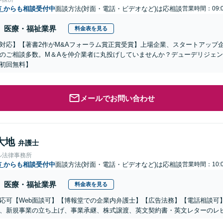
市
からも相談受付中
面談方法(対面・電話・ビデオなど)は応相談
営業時間：09:0
医療・福祉業界
料金表を見る
対応】【著書2作がM&Aフォーラム賞正賞受賞】上場企業、スタートアップ
のご相談多数。M＆Aを仲介業者に丸投げしていませんか？デューデリジェ
初回無料】
メールでお問い合わせ
大地
弁護士
ル法律事務所
市
からも相談受付中
面談方法(対面・電話・ビデオなど)は応相談
営業時間：10:0
医療・福祉業界
料金表を見る
応可【Web面談可】【博報堂での企業内弁護士】【広告法務】【電話相談可】Yo
、新規事業の立ち上げ、事業承継、株式譲渡、英文契約書・英文レターのレ