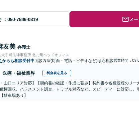
せ
メー
麻友美
弁護士
人大手町法律事務所 北九州ヘッドオフィス
市
からも相談受付中
面談方法(対面・電話・ビデオなど)は応相談
営業時間：09:0
医療・福祉業界
料金表を見る
・山口エリア対応】【契約書の確認・作成に強み】契約書や各種規程のリー
債権回収、ハラスメント調査、トラブル対応など。スピーディーに対応し、
【駐車場あり】