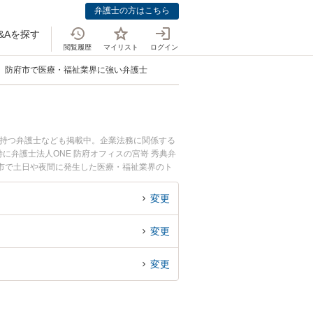
弁護士の方はこちら
&Aを探す
閲覧履歴
マイリスト
ログイン
防府市で医療・福祉業界に強い弁護士
を持つ弁護士なども掲載中。企業法務に関係する
弁護士法人ONE 防府オフィスの宮嵜 秀典弁
市で土日や夜間に発生した医療・福祉業界のト
料で医療・福祉業界を法律相談できる防府市内の
変更
変更
変更