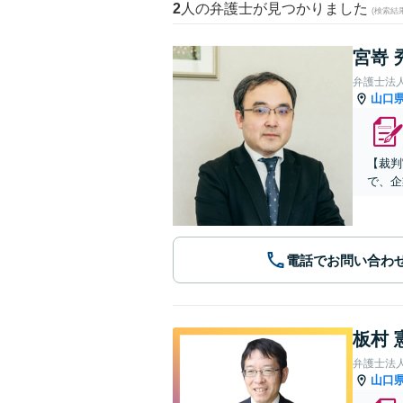
2
人の弁護士が見つかりました
(検索結
宮嵜 
弁護士法人
山口
【裁判
で、企
電話でお問い合わ
板村 
弁護士法
山口