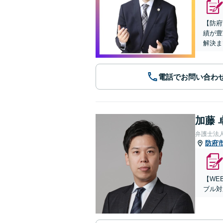
【防府
績が豊
解決ま
電話でお問い合わ
加藤 
弁護士法
防府
【WE
ブル対