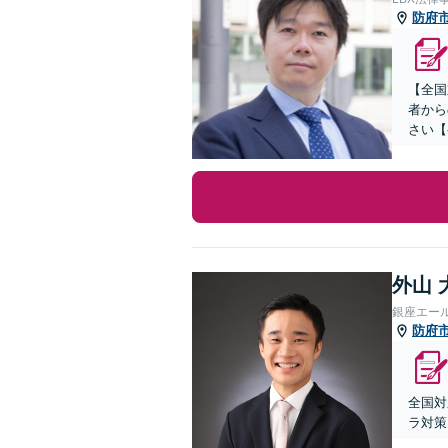
防府
【全国
者から
さい【
外山 
銀座エー
防府
全国対
ラ対策