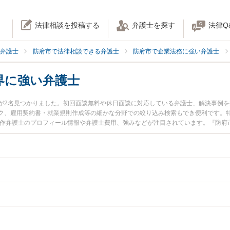
法律相談を投稿する
弁護士を探す
法律Q
弁護士
防府市で法律相談できる弁護士
防府市で企業法務に強い弁護士
界に強い弁護士
が2名見つかりました。初回面談無料や休日面談に対応している弁護士、解決事例
ク、雇用契約書・就業規則作成等の細かな分野での絞り込み検索もでき便利です。特に
憲作弁護士のプロフィール情報や弁護士費用、強みなどが注目されています。『防府
・福祉業界のトラブル解決の実績豊富な近くの弁護士を検索したい』『初回相談無
者さんにおすすめです。