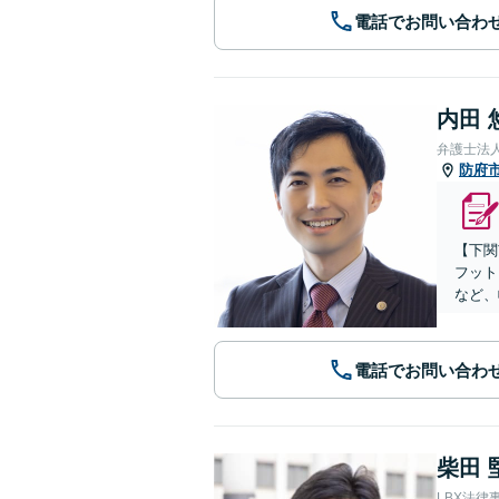
電話でお問い合わ
内田 
弁護士法
防府
【下関
フット
など、
電話でお問い合わ
柴田 
LBX法律