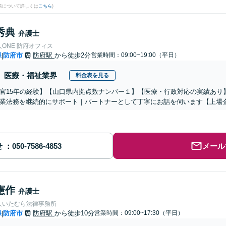
果について詳しくは
こちら
)
秀典
弁護士
ONE 防府オフィス
県
防府市
防府駅
から徒歩2分
営業時間：09:00~19:00（平日）
|
医療・福祉業界
料金表を見る
官15年の経験】【山口県内拠点数ナンバー１】【医療・行政対応の実績あり
業法務を継続的にサポート｜パートナーとして丁寧にお話を伺います【上場
せ
メール
憲作
弁護士
人いたむら法律事務所
県
防府市
防府駅
から徒歩10分
営業時間：09:00~17:30（平日）
|