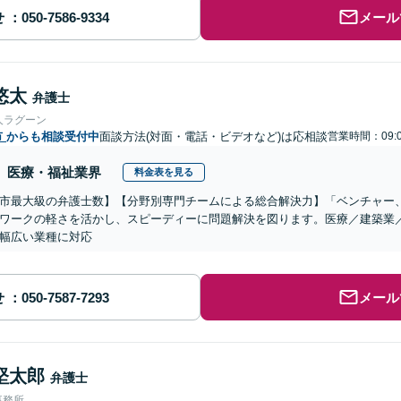
せ
メール
悠太
弁護士
人ラグーン
市
からも相談受付中
面談方法(対面・電話・ビデオなど)は応相談
営業時間：09:0
医療・福祉業界
料金表を見る
市最大級の弁護士数】【分野別専門チームによる総合解決力】「ベンチャー
ワークの軽さを活かし、スピーディーに問題解決を図ります。医療／建築業
幅広い業種に対応
せ
メール
堅太郎
弁護士
事務所