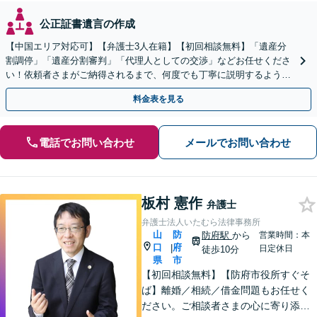
公正証書遺言の作成
【中国エリア対応可】【弁護士3人在籍】【初回相談無料】「遺産分
割調停」「遺産分割審判」「代理人としての交渉」などお任せくださ
い！依頼者さまがご納得されるまで、何度でも丁寧に説明するよう心
掛けています【土日祝／夜間対応可】【当日／電話相談可】
料金表を見る
電話でお問い合わせ
メールでお問い合わせ
板村 憲作
弁護士
弁護士法人いたむら法律事務所
山
防
防府駅
から
営業時間：本
口
府
|
日定休日
徒歩10分
県
市
【初回相談無料】【防府市役所すぐそ
ば】離婚／相続／借金問題もお任せく
ださい。ご相談者さまの心に寄り添っ