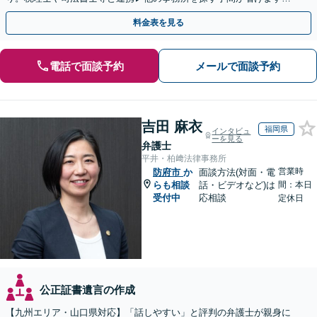
不動産会社と連携し無料査定&財産調査も◎
料金表を見る
電話で面談予約
メールで面談予約
吉田 麻衣
福岡県
インタビュ
ーを見る
弁護士
平井・柏﨑法律事務所
営業時
防府市
か
面談方法(対面・電
らも相談
話・ビデオなど)は
間：本日
受付中
応相談
定休日
公正証書遺言の作成
【九州エリア・山口県対応】「話しやすい」と評判の弁護士が親身に