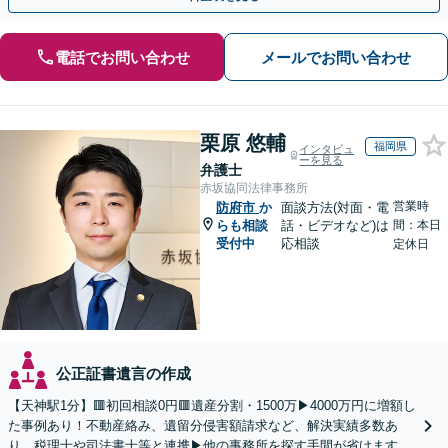
電話でお問い合わせ
メールでお問い合わせ
栗原 悠輔
福岡県
インタビュ
ーを見る
弁護士
赤坂協同法律事務所
営業時
防府市
か
面談方法(対面・電
らも相談
話・ビデオなど)は
間：本日
受付中
応相談
定休日
公正証書遺言の作成
【天神駅1分】🟥初回相談0円🟥遺産分割・1500万▶4000万円に増額し
た事例あり！不動産絡み、遺留分侵害額請求など、解決実績多数あ
り。税理士や司法書士等と連携▶他の事務所を探す手間が省けます！