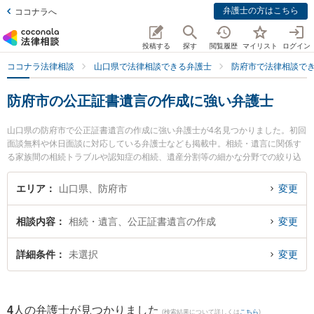
弁護士の方はこちら
ココナラへ
投稿する
探す
閲覧履歴
マイリスト
ログイン
ココナラ法律相談
山口県で法律相談できる弁護士
防府市で法律相談で
防府市の公正証書遺言の作成に強い弁護士
山口県の防府市で公正証書遺言の作成に強い弁護士が4名見つかりました。初回
面談無料や休日面談に対応している弁護士なども掲載中。相続・遺言に関係す
る家族間の相続トラブルや認知症の相続、遺産分割等の細かな分野での絞り込
み検索もでき便利です。特に弁護士法人ONE 防府オフィスの宮嵜 秀典弁護士や
弁護士法人いたむら法律事務所の板村 憲作弁護士、弁護士法人いたむら法律事
エリア
山口県、防府市
変更
務所の山口 泰資弁護士のプロフィール情報や弁護士費用、強みなどが注目され
ています。『防府市で土日や夜間に発生した公正証書遺言の作成のトラブルを
相談内容
相続・遺言、公正証書遺言の作成
変更
今すぐに弁護士に相談したい』『公正証書遺言の作成のトラブル解決の実績豊
富な近くの弁護士を検索したい』『初回相談無料で公正証書遺言の作成を法律
相談できる防府市内の弁護士に相談予約したい』などでお困りの相談者さんに
詳細条件
未選択
変更
おすすめです。
4
人の弁護士が見つかりました
(検索結果について詳しくは
こちら
)