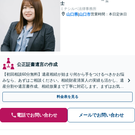
る
士
ミチシルベ法律事務所
山口県
山口市
営業時間：本日定休日
|
公正証書遺言の作成
【初回相談60分無料】遺産相続が始まり何から手をつけるべきかお悩
みなら、あずはご相談ください。相続財産清算人の実績も活かし、遺
産分割や遺言書作成、相続放棄まで丁寧に対応します。まずはお気軽
にご相談ください。
料金表を見る
電話でお問い合わせ
メールでお問い合わせ