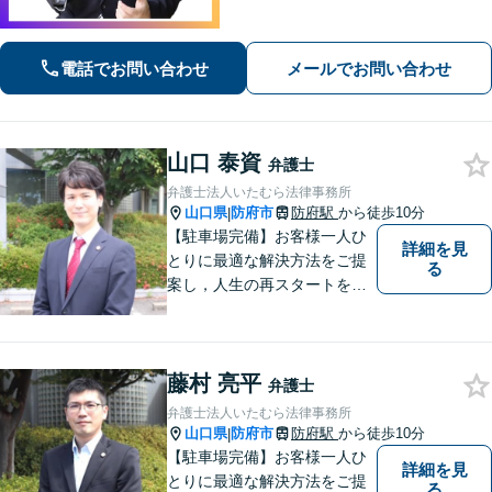
た支援を大切にしています。地元出身
の弁護士が多数在籍しており地域に密
着した事務所です。お気軽にご相談く
電話でお問い合わせ
メールでお問い合わせ
ださい！
山口 泰資
弁護士
弁護士法人いたむら法律事務所
山口県
防府市
防府駅
から徒歩10分
|
【駐車場完備】お客様一人ひ
詳細を見
とりに最適な解決方法をご提
る
案し，人生の再スタートをお
手伝い！離婚問題／相続問題
／企業法務など、幅広い法律
トラブルに対応。【初回面談
藤村 亮平
無料】お気軽にご相談くださ
弁護士
い。
弁護士法人いたむら法律事務所
山口県
防府市
防府駅
から徒歩10分
|
【駐車場完備】お客様一人ひ
詳細を見
とりに最適な解決方法をご提
る