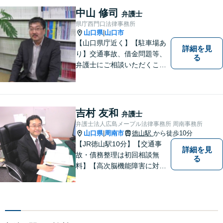
中山 修司
弁護士
県庁西門口法律事務所
山口県
山口市
|
【山口県庁近く】【駐車場あ
詳細を見
り】交通事故、借金問題等、
る
弁護士にご相談いただくこと
で解決の道筋が開ける可能性
が高まります。ぜひ一度ご相
談ください。専門知識を有す
る弁護士が、客観的視点から
吉村 友和
弁護士
事案を検討し、最適の解決方
弁護士法人広島メープル法律事務所 周南事務所
法を探ります。
山口県
周南市
徳山駅
から徒歩10分
|
【JR徳山駅10分】【交通事
詳細を見
故・債務整理は初回相談無
る
料】【高次脳機能障害に対応
可】依頼者の希望や気持ちを
真摯に受け止め、粘り強く対
応。「人生・企業運営のパー
トナー」として、お客さまに
寄り添いますので、お気軽に