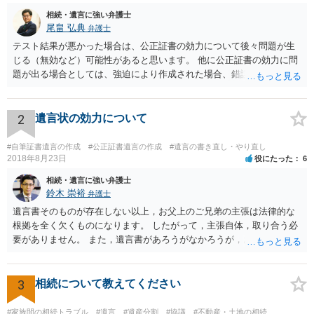
相続・遺言に強い弁護士
尾畠 弘典
弁護士
テスト結果が悪かった場合は、公正証書の効力について後々問題が生
じる（無効など）可能性があると思います。 他に公正証書の効力に問
題が出る場合としては、強迫により作成された場合、錯誤（勘違い）
の場合などがあります。 遺言の対象となる財産の多寡などにもよりま
すが、弁護士に作成を依頼する場合は、１０～数十万円程度になるケ
ースが多いと思います。 報酬体系は、弁護士ごとに異なりますので一
2
遺言状の効力について
律の基準はありません。
#自筆証書遺言の作成
#公正証書遺言の作成
#遺言の書き直し・やり直し
2018年8月23日
役にたった
6
相続・遺言に強い弁護士
鈴木 崇裕
弁護士
遺言書そのものが存在しない以上，お父上のご兄弟の主張は法律的な
根拠を全く欠くものになります。 したがって，主張自体，取り合う必
要がありません。 また，遺言書があろうがなかろうが，お父上のご兄
弟と面会しなければならない義務はもともとありません。 峰岸先生の
ご回答にもありますが， 代理人弁護士をたてて，その弁護士から相手
方に対して， ・相続に関する主張は法的根拠がなく，一切応じないこ
3
相続について教えてください
と ・今後一切の連絡をしてこないでほしいこと ・連絡を継続してくる
ようであれば警察への通報や法的措置も辞さないこと などを記載した
#家族間の相続トラブル
#遺言
#遺産分割
#協議
#不動産・土地の相続