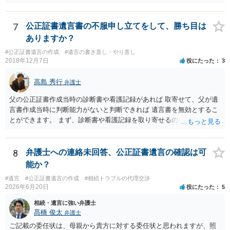
が、（関わってもよい）相続人を遺言執行者に指定しておいて、その
方に再委任の権限を付与しておくという方法もあります。 一度、弁護
士に直接ご相談されることをお勧めいたします。
7
公正証書遺言書の不服申し立てをして、勝ち目は
ありますか？
#公正証書遺言の作成
#遺言の書き直し・やり直し
2018年12月7日
役にたった
3
高島 秀行
弁護士
父の公正証書作成当時の診断書や看護記録があれば 取寄せて、父が遺
言書作成当時に判断能力がないと判断できれば 遺言書を無効とするこ
とができます。 まず、診断書や看護記録を取り寄せるのが重要となり
ます。 ご自分で取り寄せるか、弁護士に取り寄せてもらうかしたらよ
いと思います。
8
弁護士への連絡未回答、公正証書遺言の確認は可
能か？
#遺言
#公正証書遺言の作成
#相続トラブルの代理交渉
2026年6月20日
役にたった
5
相続・遺言に強い弁護士
髙橋 俊太
弁護士
ご記載の委任状は、母親から貴方に対する委任状と思われますが、照