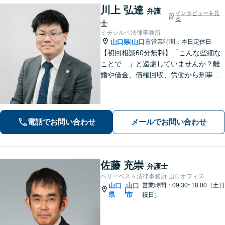
川上 弘達
弁護
インタビューを見
る
士
ミチシルベ法律事務所
山口県
山口市
営業時間：本日定休日
|
【初回相談60分無料】「こんな些細な
ことで…」と遠慮していませんか？離
婚や借金、債権回収、労働から刑事事
件まで幅広く対応しております。話し
やすい雰囲気づくりを何より大切にし
ています。どんな小さなお悩みでも誠
心誠意お伺いいたします。気軽にご相
電話でお問い合わせ
メールでお問い合わせ
談ください
佐藤 充崇
弁護士
ベリーベスト法律事務所 山口オフィス
山口
山口
営業時間：09:30~18:00（土日
|
県
市
祝日）