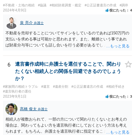
#不動産・土地の相続
#協議
#相続財産調査・鑑定
#公正証書遺言の作成
#調停
2024年4月9日
役にたった
4
泉 亮介
弁護士
不動産を売却することについてサインをしているのであれば150万円の
支払いを求める事は可能かと思われます。また、離婚という事であれ
ば財産分与等についても話し合いを行う必要があるでしょう。 細かい
事情をお伺いする必要もあるかと思われますので、一度お近くの弁護
士事務所へご相談されると良いでしょう。
6
遺言書作成時に弁護士を選任することで、関わり
たくない相続人との関係を回避できるのでしょう
か？
#家族間の相続トラブル
#遺言
#遺産分割
#公正証書遺言の作成
#相続手続き
#遺言執行者の選任
2023年9月1日
役にたった
3
髙橋 俊太
弁護士
相続人が複数おられて、一部の方について関わりたくないとお考えの
場合は、関わってもよい方を遺言執行者にしておくという方法も考え
られます。もちろん、弁護士を遺言執行者に指定することもできます