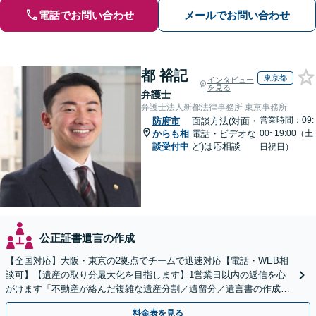
電話でお問い合わせ
メールでお問い合わせ
都 裕記
東京都
インタビュー
を見る
弁護士
弁護士法人新都法律事務所 東京事務所
営業時間：09:
防府市
面談方法(対面・
からも相
電話・ビデオな
00~19:00（土
談受付中
ど)は応相談
日祝日）
公正証書遺言の作成
【全国対応】大阪・東京の2拠点でチームで迅速対応【電話・WEB相
談可】【遺産の取り分最大化を目指します】1営業日以内の返信を心
がけます「不動産が絡んだ複雑な遺産分割／遺留分／遺言書の作成・
執行／事業承継など、お任せください」【休日相談あり】
料金表を見る