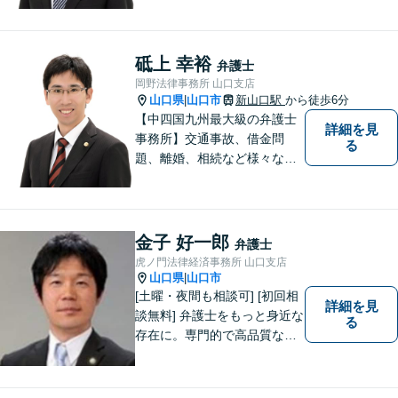
料」の相談を行っています！
まずはお気軽にご相談くださ
い！
砥上 幸裕
弁護士
岡野法律事務所 山口支店
山口県
山口市
新山口駅
から徒歩6分
|
【中四国九州最大級の弁護士
詳細を見
事務所】交通事故、借金問
る
題、離婚、相続など様々な問
題について、「何度でも無
料」の相談を行っています！
まずはお気軽にご相談くださ
い！
金子 好一郎
弁護士
虎ノ門法律経済事務所 山口支店
山口県
山口市
|
[土曜・夜間も相談可] [初回相
詳細を見
談無料] 弁護士をもっと身近な
る
存在に。専門的で高品質なリ
ーガルサービスを提供しま
す。