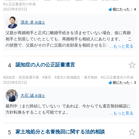
書面を発送してもらうことがよろしいように思います。
#公正証書遺言の作成
2023年8月5日
役にたった
4
清水 卓
弁護士
父親が再婚相手と正式に離婚手続きを済ませていない場合、仮に再婚
相手と別居していたとしても、再婚相手も相続人にあたります。 こ
の状態で、父親がその子に父親の全財産を相続させる旨の公正証書遺
言を残した場合、一旦は子が父親の全財産を相続することになります
が、再婚相手の遺留分を侵害しているため、再婚相手から相続人
（子）に対して遺留分侵害額請求権が行使される可能性があります。
4
認知症の人の公正証書遺言
お悩みのようであれば、問題の当事者であるお父様本人がお住まい
の地域等の弁護士に直接相談してみるのが望ましいように思います。
#認知症・意思疎通不能
#遺言
#遺言の真偽鑑定・遺言無効
#公正証書遺言の作成
【参考】民法 （遺留分侵害額の請求） 第千四十六条 遺留分権利者及
2023年6月2日
役にたった
3
びその承継人は、受遺者（特定財産承継遺言により財産を承継し又は
相続分の指定を受けた相続人を含む。以下この章において同じ。）又
大石 誠
弁護士
は受贈者に対し、遺留分侵害額に相当する金銭の支払を請求すること
裁判中（まだ終結していない）であれば、今からでも遺言無効確認に
ができる。
方針転換をすることも可能ですよ。
5
家土地処分と名誉挽回に関する法的相談