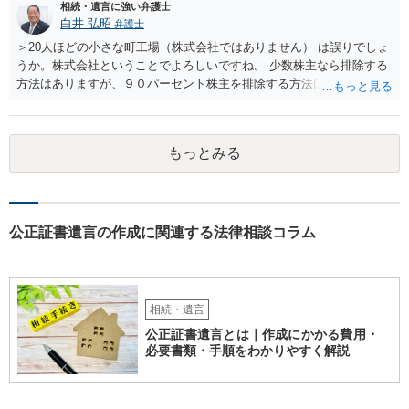
相続・遺言に強い弁護士
白井 弘昭
弁護士
＞20人ほどの小さな町工場（株式会社ではありません） は誤りでしょ
うか。株式会社ということでよろしいですね。 少数株主なら排除する
方法はありますが、９０パーセント株主を排除する方法は現実的にあ
りません。 事業承継や株譲渡を進めるには、社員全員で本人を説得す
るか、家族を説得して承継させるかしかないでしょう。 また、出資者
がいれば、全員で会社を辞めて新たな会社を立ち上げることも考えら
もっとみる
れます。 それか、しばらく我慢して、社長が没した後に相続人から承
継させるしかないように思えます。 私見ながらご参考まで。
公正証書遺言の作成に関連する法律相談コラム
相続・遺言
公正証書遺言とは｜作成にかかる費用・
必要書類・手順をわかりやすく解説