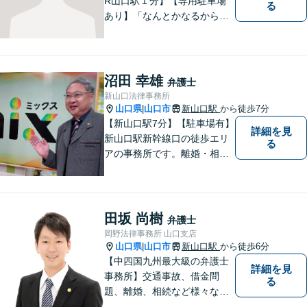
R山口駅１分】【専用駐車場
る
あり】「なんとかなるから大
丈夫」ではなく、まずはその
お悩みをお聞かせください。
個人・法人問わず、お困りの
方はお気軽にご相談くださ
沼田 幸雄
弁護士
い。
新山口法律事務所
山口県
山口市
新山口駅
から徒歩7分
|
【新山口駅7分】【駐車場有】
詳細を見
新山口駅新幹線口の徒歩エリ
る
アの事務所です。離婚・相続
などの家庭紛争、個別労使紛
争などを中心として相談をさ
せていただいております。気
になることがあれば、おたず
田坂 尚樹
弁護士
ねください。
岡野法律事務所 山口支店
山口県
山口市
新山口駅
から徒歩6分
|
【中四国九州最大級の弁護士
詳細を見
事務所】交通事故、借金問
る
題、離婚、相続など様々な問
題について、「何度でも無