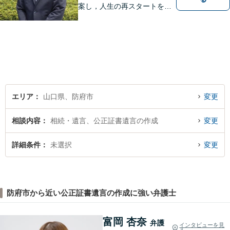
案し，人生の再スタートをお
手伝い！離婚問題／相続問題
／企業法務など、幅広い法律
トラブルに対応。【初回面談
無料】お気軽にご相談くださ
い。
エリア
山口県、防府市
変更
相談内容
相続・遺言、公正証書遺言の作成
変更
詳細条件
未選択
変更
防府市から近い公正証書遺言の作成に強い弁護士
富岡 杏奈
弁護
インタビューを見