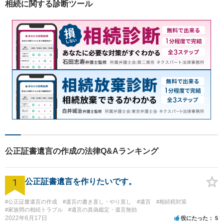
相続に関する診断ツール
ご相談ください。
公正証書遺言の作成の法律Q&Aランキング
1
公正証書遺言を作りたいです。
#公正証書遺言の作成
#遺言の書き直し・やり直し
#遺言
#相続税対策
#家族間の相続トラブル
#遺言の真偽鑑定・遺言無効
2022年6月17日
役にたった
5