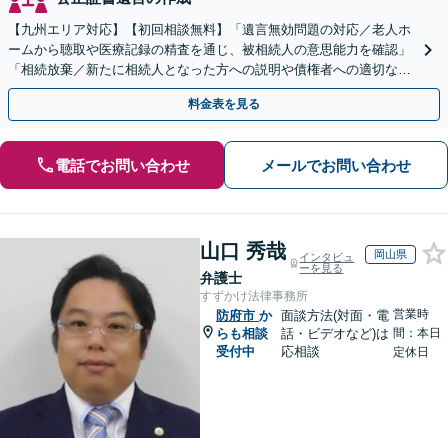
【九州エリア対応】【初回相談無料】「遺言無効問題の対応／老人ホ
ームから聴取や医療記録の精査を通じ、被相続人の意思能力を確認」
「相続放棄／新たに相続人となった方への説明や債権者への適切な対
応まで、きめ細やかにサポート」【休日・夜間相談可】
料金表を見る
電話でお問い合わせ
メールでお問い合わせ
山口 秀哉
岡山県
インタビュ
ーを見る
弁護士
すずかけ法律事務所
営業時
防府市
か
面談方法(対面・電
らも相談
話・ビデオなど)は
間：本日
受付中
応相談
定休日