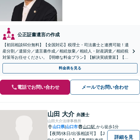
公正証書遺言の作成
【初回相談60分無料】【全国対応】税理士・司法書士と連携可能！遺
産分割／遺留分／遺言書作成／相続放棄／相続人・財産調査／相続税
対策等お任せください。【明瞭な料金プラン】【解決実績豊富】【電
話相談可】
料金表を見る
電話でお問い合わせ
メールでお問い合わせ
山田 大介
弁護士
山田大介法律事務所
山口県
山口市
山口駅
から徒歩1分
|
【夜間/休日/出張相談可】【J
詳細を見