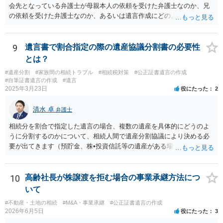
会先となっている弁護士が母親本人の依頼を受けた弁護士なのか、兄
の依頼を受けた弁護士なのか、あるいは遺言作成にどのような立場で
関与しているのかによって、説明を求められる範囲は変わり得るもの
と思われます。 仮に、その弁護士が母親本人から依頼を受けているの
であれば、母親本人に対する報告義務が問題となります。母親が貴方
9
遺言書で割合指定の際の遺産協議分割書の必要性
に一任する旨を明確に伝えており、委任状の内容にも、弁護士との連
とは？
絡、進捗確認、公正証書遺言の作成有無や控えの確認等が含まれてい
#遺産分割
#家族間の相続トラブル
#相続税対策
#公正証書遺言の作成
るのであれば、貴方から進捗状況等の説明を求める余地はあります。
#自筆証書遺言の作成
#遺言
他方で、その弁護士が兄の依頼を受けた弁護士である場合には、兄の
2025年3月23日
役にたった
2
代理人という立場になりますので、貴方や母親に対して当然に進捗状
況を報告する義務があるとは限りません。また、親族間で利害対立が
清水 卓
弁護士
ある可能性がある場合、守秘義務や本人意思確認の観点から、委任状
があるとしても直ちに内容を開示しないこともあり得ます。 公正証書
相続分を割合で指定した遺言の場合、複数の遺産を具体的にどうのよ
遺言が作成済みである場合でも、生前にその存在や内容を誰に開示す
うに分割するのかについて、相続人間で遺産分割協議により決める必
るかは、基本的には遺言者本人の意思による問題です。まずは、母親
要が出てきます（預貯金、株•投資信託等の遺産がある場合に、どの遺
本人から弁護士に対し、「娘に進捗状況及び公正証書遺言の作成有
産についても相続分の割合で分けるのか、預貯金はある相続人に、株•
無・内容について説明してよい」旨を明確に伝えてもらい、委任状の
投資信託は他の相続人にというような分け方をするのか等について
写しを添付して、期限を区切って書面で回答を求めることが考えられ
は、相続人間で遺産分割協議により決める必要があります）。
10
高齢社長が株譲渡を拒む場合の事業承継方法につ
ます。それでも回答がない場合には、母親本人の意思能力や真意、兄
いて
による不当な関与の有無も含めて、別の弁護士に資料（遺言書案、委
#不動産・土地の相続
#M&A・事業承継
#公正証書遺言の作成
任状、母親の発言内容、弁護士との連絡履歴、兄とのやり取り等）を
2026年6月5日
役にたった
3
示して相談した方がよいように思います。