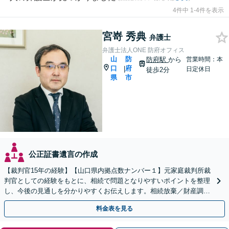
4件中 1-4件を表示
宮嵜 秀典
弁護士
弁護士法人ONE 防府オフィス
山
防
防府駅
から
営業時間：本
口
府
|
日定休日
徒歩2分
県
市
公正証書遺言の作成
【裁判官15年の経験】【山口県内拠点数ナンバー１】元家庭裁判所裁
判官としての経験をもとに、相続で問題となりやすいポイントを整理
し、今後の見通しを分かりやすくお伝えします。相続放棄／財産調査
／遺言書作成・執行も幅広く対応可能【夜間対応】
料金表を見る