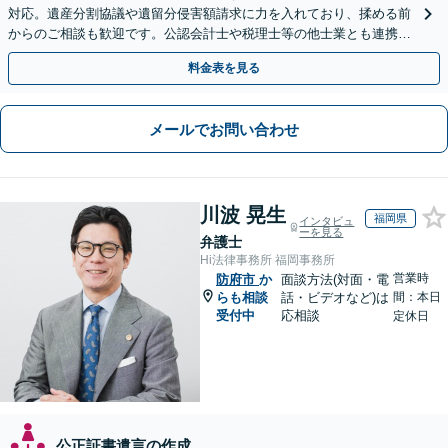
対応。遺産分割協議や遺留分侵害額請求に力を入れており、揉める前
からのご相談も歓迎です。公認会計士や税理士等の他士業とも連携
し、円満な解決を全力でサポートいたします。
料金表を見る
メールでお問い合わせ
川波 晃生
福岡県
インタビュ
ーを見る
弁護士
Hi法律事務所 福岡事務所
営業時
防府市
か
面談方法(対面・電
らも相談
話・ビデオなど)は
間：本日
受付中
応相談
定休日
公正証書遺言の作成