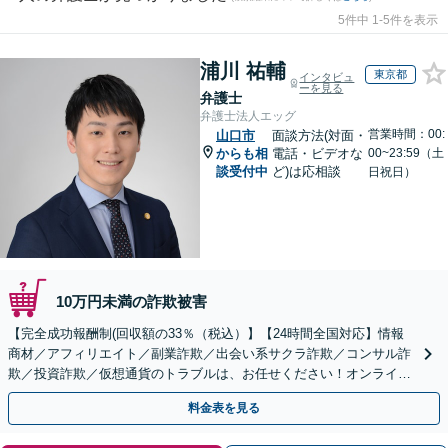
5件中 1-5件を表示
浦川 祐輔
東京都
インタビュ
ーを見る
弁護士
弁護士法人エッグ
営業時間：00:
山口市
面談方法(対面・
からも相
電話・ビデオな
00~23:59（土
談受付中
ど)は応相談
日祝日）
10万円未満の詐欺被害
【完全成功報酬制(回収額の33％（税込）】【24時間全国対応】情報
商材／アフィリエイト／副業詐欺／出会い系サクラ詐欺／コンサル詐
欺／投資詐欺／仮想通貨のトラブルは、お任せください！オンライン
のみで解決も可能！
料金表を見る