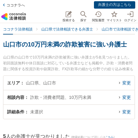
弁護士の方はこちら
ココナラへ
投稿する
探す
閲覧履歴
マイリスト
ログイン
ココナラ法律相談
山口県で法律相談できる弁護士
山口市で法律相談で
山口市の10万円未満の詐欺被害に強い弁護士
山口県の山口市で10万円未満の詐欺被害に強い弁護士が5名見つかりました。
初回面談無料や休日面談に対応している弁護士なども掲載中。詐欺・消費者問
題に関係する投資詐欺や副業詐欺、FX詐欺等の細かな分野での絞り込み検索も
でき便利です。特にミチシルベ法律事務所の川上 弘達弁護士や岡野法律事務所
山口支店の砥上 幸裕弁護士、虎ノ門法律経済事務所 山口支店の金子 好一郎弁
エリア
山口県、山口市
変更
護士のプロフィール情報や弁護士費用、強みなどが注目されています。『山口
市で土日や夜間に発生した10万円未満の詐欺被害のトラブルを今すぐに弁護士
相談内容
詐欺・消費者問題、10万円未満
変更
に相談したい』『10万円未満の詐欺被害のトラブル解決の実績豊富な近くの弁
護士を検索したい』『初回相談無料で10万円未満の詐欺被害を法律相談できる
山口市内の弁護士に相談予約したい』などでお困りの相談者さんにおすすめで
詳細条件
未選択
変更
す。
5
人の弁護士が見つかりました
(検索結果について詳しくは
こちら
)