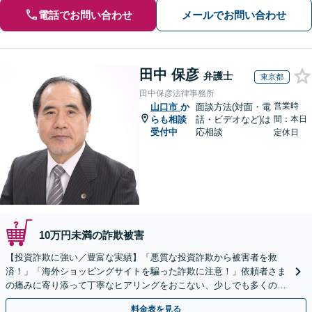
電話でお問い合わせ
メールでお問い合わせ
田中 保彦
弁護士
東京都
田中保彦法律事務所
営業時
山口市
か
面談方法(対面・電
らも相談
話・ビデオなど)は
間：本日
受付中
応相談
定休日
10万円未満の詐欺被害
【投資詐欺に強い／豊富な実績】「悪質な投資詐欺から被害者を救
済！」「海外ショッピングサイトを騙った詐欺に注意！」依頼者さま
の痛みに寄り添って丁寧なヒアリングをおこない、少しでも多くの返
金が得られるよう尽力します！
料金表を見る