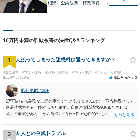
相続、企業法務、行政事件、
国家賠償に注力【北九州・行
橋・京築】
10万円未満の詐欺被害の法律Q&Aランキング
1
支払ってしまった迷惑料は返ってきますか？
#返金請求
#本名・住所・電話番号が判明
#10万円未満
#ぼったくり被害
2026年7月29日
役にたった
3
肥田 弘昭
弁護士
2万円の支払義務が上記の事情ですとありませんので、不当利得として
返還請求できる可能性はあります。店側の支払請求があるとすれば、
嘔吐の事実があり、その清掃に2万円相当の損害が生じた場合です。ご
参考にしてください。
2
友人との金銭トラブル