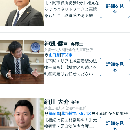
【下関市役所徒歩1分】地元な
詳細を見
らではのネットワークと実績
る
をもとに、納得感のある解決
策をサポート！お悩みの方は
お気軽にご相談ください。
神邊 健司
弁護士
弁護士法人関門総合法律事務所
山口県
下関市
|
【下関エリア地域密着型の法
詳細を見
律事務所】【離婚／相続／不
る
動産問題はお任せください】
法テラス可！小さな問題であ
っても、不安は抱え込まずご
相談ください。お一人おひと
りの声を大切にし、適切な解
細川 大介
弁護士
決方法をご提案いたします。
弁護士法人河合法律事務所
福岡県
北九州市小倉北区
小倉駅
から徒歩2分
|
【相続は初回相談無料！】元
詳細を見
検察官・元自治体内弁護士。
る