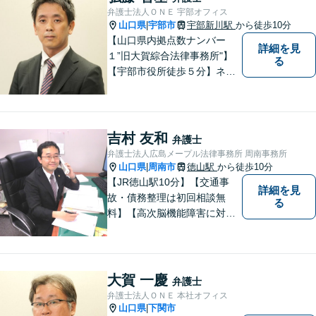
弁護士法人ＯＮＥ 宇部オフィス
山口県
宇部市
宇部新川駅
から徒歩10分
|
【山口県内拠点数ナンバー
詳細を見
１”旧大賀綜合法律事務所"】
る
【宇部市役所徒歩５分】ネッ
トワークを活かし、寄り添い
ながらサポートをいたしま
す。お困りの方はお気軽にご
相談ください。
吉村 友和
弁護士
弁護士法人広島メープル法律事務所 周南事務所
山口県
周南市
徳山駅
から徒歩10分
|
【JR徳山駅10分】【交通事
詳細を見
故・債務整理は初回相談無
る
料】【高次脳機能障害に対応
可】依頼者の希望や気持ちを
真摯に受け止め、粘り強く対
応。「人生・企業運営のパー
トナー」として、お客さまに
大賀 一慶
弁護士
寄り添いますので、お気軽に
弁護士法人ＯＮＥ 本社オフィス
ご相談ください。
山口県
下関市
|