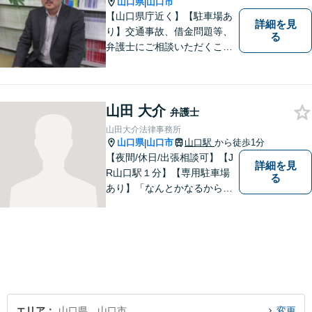
山口県
山口市
|
【山口県庁近く】【駐車場あ
詳細を見
り】交通事故、借金問題等、
る
弁護士にご相談いただくこと
で解決の道筋が開ける可能性
が高まります。ぜひ一度ご相
談ください。専門知識を有す
る弁護士が、客観的視点から
山田 大介
弁護士
事案を検討し、最適の解決方
山田大介法律事務所
法を探ります。
山口県
山口市
山口駅
から徒歩1分
|
【夜間/休日/出張相談可】【J
詳細を見
R山口駅１分】【専用駐車場
る
あり】「なんとかなるから大
丈夫」ではなく、まずはその
お悩みをお聞かせください。
個人・法人問わず、お困りの
方はお気軽にご相談くださ
い。
エリア
山口県、山口市
変更