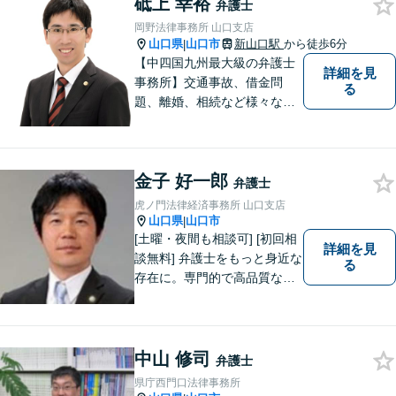
砥上 幸裕
弁護士
岡野法律事務所 山口支店
山口県
山口市
新山口駅
から徒歩6分
|
【中四国九州最大級の弁護士
詳細を見
事務所】交通事故、借金問
る
題、離婚、相続など様々な問
題について、「何度でも無
料」の相談を行っています！
まずはお気軽にご相談くださ
金子 好一郎
い！
弁護士
虎ノ門法律経済事務所 山口支店
山口県
山口市
|
[土曜・夜間も相談可] [初回相
詳細を見
談無料] 弁護士をもっと身近な
る
存在に。専門的で高品質なリ
ーガルサービスを提供しま
す。
中山 修司
弁護士
県庁西門口法律事務所