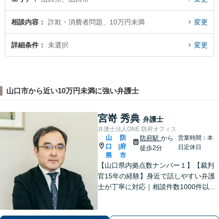
相談内容
詐欺・消費者問題、10万円未満
変更
詳細条件
未選択
変更
山口市から近い10万円未満に強い弁護士
宮嵜 秀典
弁護士
弁護士法人ONE 防府オフィス
山
防
防府駅
から
営業時間：本
口
府
|
日定休日
徒歩2分
県
市
【山口県内拠点数ナンバー１】【裁判
官15年の経験】身近で話しやすい弁護
士が丁寧に対応｜相談件数1000件以上
の実績をもとに、地域事情に寄り添っ
た適切なアドバイスを提供します。安
心してお任せください。【夜間対応】