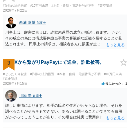
#詐欺の法的措置
#10万円未満
#本名・住所・電話番号が不明
#架空請求
2026年7月22日
西浦 嘉博
弁護士
刑事上は、厳密に言えば、詐欺未遂罪の成立が検討し得ます。 ただ、
その成立の為には構成要件該当事実の客観的な証拠を要することが見
込まれます。 民事上の請求は、相談者さんに損害が生じていない以
上、困難な様に思われます。 より詳細な事項についてお聞きになりた
い場合、最寄りの法律事務所での相談を検討ください。 上記、ご参考
ください。
3
Xから繋がりPayPayにて送金、詐欺被害。
#ぼったくり被害
#詐欺の法的措置
#本名・住所・電話番号が不明
#10万円未満
#返金請求
2026年7月15日
役にたった
1
川添 圭
弁護士
詳しい事情によります。相手の氏名や住所がわからない場合、それを
調べることがそもそもできない、あるいは調べることができても費用
がかかってしまうことがあり、その場合は確実に費用倒れになりそう
です（調査費用は相手に請求できないのが原則だからです）。