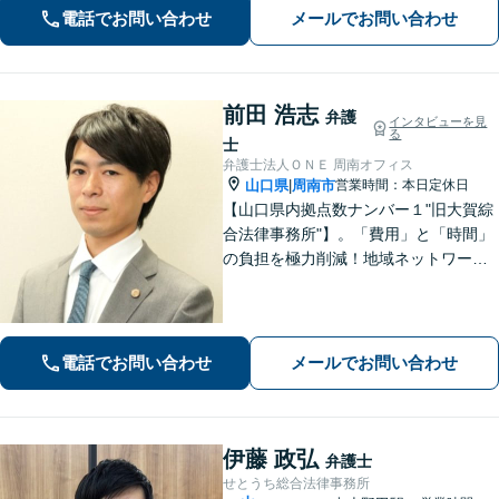
電話でお問い合わせ
メールでお問い合わせ
前田 浩志
弁護
インタビューを見
る
士
弁護士法人ＯＮＥ 周南オフィス
山口県
周南市
営業時間：本日定休日
|
【山口県内拠点数ナンバー１"旧大賀綜
合法律事務所"】。「費用」と「時間」
の負担を極力削減！地域ネットワーク
を活用し、依頼者が望む解決を目指し
ます。お気軽にご相談ください。【相
続・遺言に強い】不動産の売却や相続
税対策なども親身に対応◎
電話でお問い合わせ
メールでお問い合わせ
伊藤 政弘
弁護士
せとうち総合法律事務所