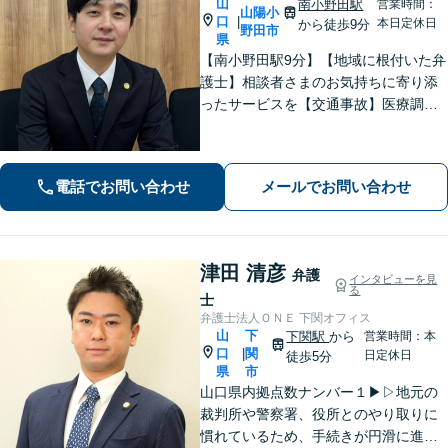
山
南小野田駅
営業時間：
山陽小
口
|
本日定休日
から徒歩9分
野田市
県
【南小野田駅9分】【地域に根付いた弁
護士】相談者さまのお気持ちに寄り添
ったサービスを【交通事故】医療調査
を徹底的に行い、然るべき補償を受け
られるようサポートします【相続】事
実調査と判例をリサーチし、不公平感
電話でお問い合わせ
メールでお問い合わせ
のない相続を実現【WEB面談】
津田 清彦
弁護
インタビューを見
る
士
弁護士法人ＯＮＥ 下関オフィス
山
下
下関駅
から
営業時間：本
口
関
|
日定休日
徒歩5分
県
市
山口県内拠点数ナンバー１▶︎▷地元の
裁判所や警察署、役所とのやり取りに
慣れているため、手続きが円滑に進み