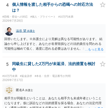
4
個人情報を渡した相手からの恐喝への対応方法
は？
#恐喝・脅迫への対応
#個人・プライベート
#10万円未満
2026年7月28日
澁谷 望
弁護士
回答いたします。※弁護士により見解は異なる可能性があります。 結
論から申し上げますと、あなたが名誉毀損などの法的責任を問われる
可能性は極めて低く、過度に恐れる必要はありません。相手の行為こ
そが恐喝や脅迫にあたる悪質な手口です。相手がブロックしてきたの
は警察の介入を恐れて逃げた可能性が高いと考えられます。 今後の具
体的な対応は以下の通りです。 ・相手の要求は無視する（1対1のやり
5
同級生に貸した2万円が未返済、法的措置を検討
取りで「詐欺か」と聞いただけで名誉毀損は成立しません） ・マイナ
中
ンバー総合フリーダイヤルへ連絡し、カードの一時停止と再発行手続
#10万円未満
#返金請求
#本名・住所・電話番号が判明
きを行う ・万が一に備え、会社には「個人情報を悪用されたトラブル
2026年7月17日
に巻き込まれた」と事前伝えておく すでに警察へ相談済みとのことで
すので、今後別のアカウントから連絡が来ても一切応じず、警察へ追
匿名A
弁護士
加の報告を行ってください。
相手方が同級生ということは、あなたも相手方も未成年者ということ
になります。仮に訴訟などの法的措置を採る場合、あなたの法定代理
人（通常は両親）が提訴する必要があり、相手方の法定代理人（通常