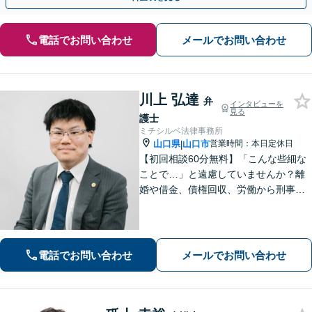
電話でお問い合わせ
メールでお問い合わせ
川上 弘達
弁
インタビューを
見る
護士
ミチシルベ法律事務所
山口県
山口市
営業時間：本日定休日
|
【初回相談60分無料】「こんな些細な
ことで…」と遠慮していませんか？離
婚や借金、債権回収、労働から刑事事
件まで幅広く対応しております。話し
やすい雰囲気づくりを何より大切にし
ています。どんな小さなお悩みでも誠
心誠意お伺いいたします。気軽にご相
電話でお問い合わせ
メールでお問い合わせ
談ください