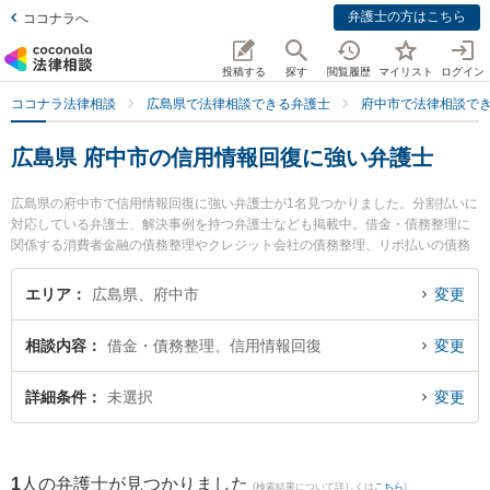
弁護士の方はこちら
ココナラへ
投稿する
探す
閲覧履歴
マイリスト
ログイン
ココナラ法律相談
広島県で法律相談できる弁護士
府中市で法律相談で
広島県 府中市の信用情報回復に強い弁護士
広島県の府中市で信用情報回復に強い弁護士が1名見つかりました。分割払いに
対応している弁護士、解決事例を持つ弁護士なども掲載中。借金・債務整理に
関係する消費者金融の債務整理やクレジット会社の債務整理、リボ払いの債務
整理等の細かな分野での絞り込み検索もでき便利です。特になぎ法律事務所の
中山 雅貴弁護士のプロフィール情報や弁護士費用、強みなどが注目されていま
エリア
広島県、府中市
変更
す。『府中市で土日や夜間に発生した信用情報回復のトラブルを今すぐに弁護
士に相談したい』『信用情報回復のトラブル解決の実績豊富な近くの弁護士を
相談内容
借金・債務整理、信用情報回復
変更
検索したい』『初回相談無料で信用情報回復を法律相談できる府中市内の弁護
士に相談予約したい』などでお困りの相談者さんにおすすめです。
詳細条件
未選択
変更
1
人の弁護士が見つかりました
(検索結果について詳しくは
こちら
)