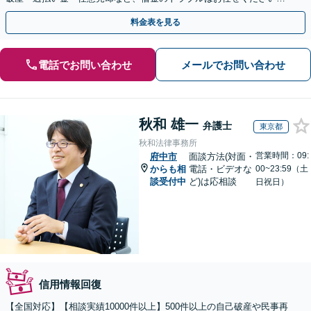
【初回相談無料】【全国対応可能】
料金表を見る
電話でお問い合わせ
メールでお問い合わせ
秋和 雄一
弁護士
東京都
秋和法律事務所
営業時間：09:
府中市
面談方法(対面・
からも相
電話・ビデオな
00~23:59（土
談受付中
ど)は応相談
日祝日）
信用情報回復
【全国対応】【相談実績10000件以上】500件以上の自己破産や民事再