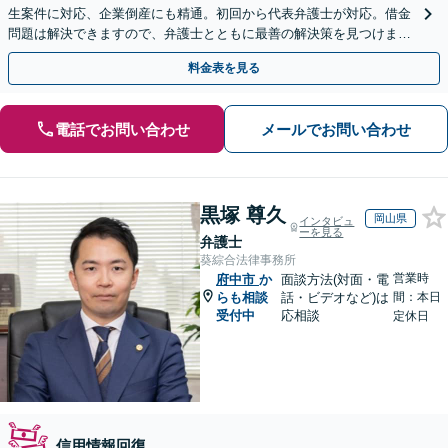
生案件に対応、企業倒産にも精通。初回から代表弁護士が対応。借金
問題は解決できますので、弁護士とともに最善の解決策を見つけまし
ょう【初回相談無料】【法テラス利用可】
料金表を見る
電話でお問い合わせ
メールでお問い合わせ
黒塚 尊久
岡山県
インタビュ
ーを見る
弁護士
葵綜合法律事務所
営業時
府中市
か
面談方法(対面・電
らも相談
話・ビデオなど)は
間：本日
受付中
応相談
定休日
信用情報回復