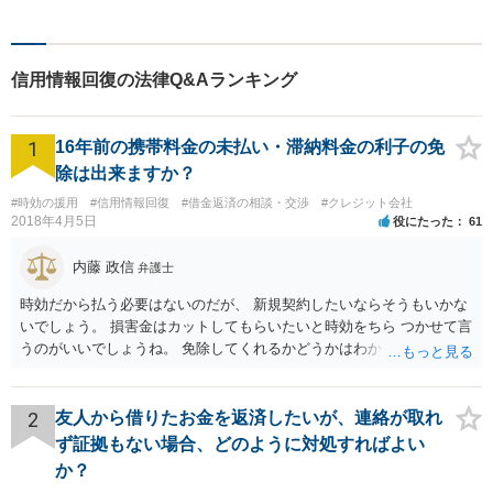
ると確信しています。 ご相談
やご依頼に関して、どんな問
題でもお気軽にお声掛けくだ
信用情報回復の法律Q&Aランキング
さい。
1
16年前の携帯料金の未払い・滞納料金の利子の免
除は出来ますか？
#時効の援用
#信用情報回復
#借金返済の相談・交渉
#クレジット会社
2018年4月5日
役にたった
61
内藤 政信
弁護士
時効だから払う必要はないのだが、 新規契約したいならそうもいかな
いでしょう。 損害金はカットしてもらいたいと時効をちら つかせて言
うのがいいでしょうね。 免除してくれるかどうかはわかりませんが。
2
友人から借りたお金を返済したいが、連絡が取れ
ず証拠もない場合、どのように対処すればよい
か？