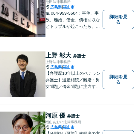
池田法律事務所
広島県
福山市
|
℡ 084-959-5604：事件、事
詳細を見
故、離婚、借金、債権回収な
る
どトラブルが起こったら、で
きるだけ早く相談することが
大切です。 トラブル前のご相
談や予防法務にも対応してい
ます。トラブル前に必要な手
上野 彰大
弁護士
当を講じておくことも大切で
上野法律事務所
す。お気軽にご相談下さい。
広島県
福山市
|
【弁護歴10年以上のベテラン
詳細を見
弁護士】遺産相続／離婚・男
る
女問題／借金問題に注力する
弁護士。話し合いでの解決を
重視し、粘り強い交渉力で皆
様に納得いただける解決を目
指します。ぜひ一度ご相談に
河原 優
弁護士
いらしてください。【駐車場
福山あおい法律事務所
有】
広島県
福山市
|
【分割払い可能】依頼者の方