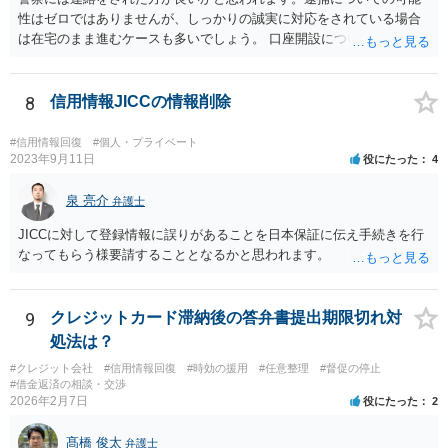
性はゼロではありませんが、しっかりの誠実に対応をされている場合
は在宅のまま進むケースも多いでしょう。 口座開設については銀行等
の対応次第ですが、凍結された名義と同名義の口座開設については断
られるケースも多いかと思われます。
8
信用情報JICCの情報削除
#信用情報回復
#個人・プライベート
2023年9月11日
役にたった
4
泉 亮介
弁護士
JICCに対して登録情報に誤りがあることを日本保証に伝え手続きを行
なってもらう様要請することとなるかと思われます。
9
クレジットカード滞納後の答弁書提出期限切れ対
処法は？
#クレジット会社
#信用情報回復
#時効の援用
#任意整理
#督促の停止
#借金返済の相談・交渉
2026年2月7日
役にたった
2
髙橋 俊太
弁護士