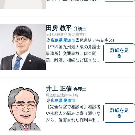
様の問題解決まで手厚くサポ
ートします。法人の問題には
他士業との連携による適切な
アドバイスを提供可能です。
田房 教平
弁護士
【無料駐車場有り】【完全個
岡野法律事務所 尾道支店
室で相談可能】
広島県
尾道市
尾道駅
から徒歩5分
|
【中四国九州最大級の弁護士
詳細を見
事務所】交通事故、借金問
る
題、離婚、相続など様々な問
題について、「何度でも無
料」の相談を行っています！
まずはお気軽にご相談くださ
い！
井上 正信
弁護士
尾道総合法律事務所
広島県
尾道市
|
【完全個室で相談可】相談者
詳細を見
や依頼人の悩みに寄り添いな
る
がら、侵害された権利や利益
を回復するために闘うこと
が、私たち弁護士の使命であ