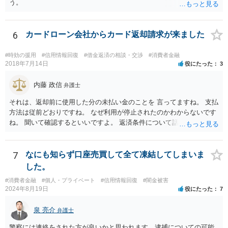
う。
てることが可能です。 【④の回答】 手続上の注意点が多いため，ご自
身で進めることは相当難しく，リスクも伴います。 滞納が続くと訴訟
を起こされることもあり得るため，お早めに弁護士にご依頼されるこ
6
カードローン会社からカード返却請求が来ました
とをお勧めします。
#時効の援用
#信用情報回復
#借金返済の相談・交渉
#消費者金融
2018年7月14日
役にたった
3
内藤 政信
弁護士
それは、返却前に使用した分の未払い金のことを 言ってますね。 支払
方法は従前どおりですね。 なぜ利用が停止されたのかわからないです
ね。 聞いて確認するといいですよ。 返済条件について話し合う事は当
然にできます。
7
なにも知らず口座売買して全て凍結してしまいま
した。
#消費者金融
#個人・プライベート
#信用情報回復
#闇金被害
2024年8月19日
役にたった
7
泉 亮介
弁護士
警察には連絡をされた方が良いかと思われます。逮捕についての可能