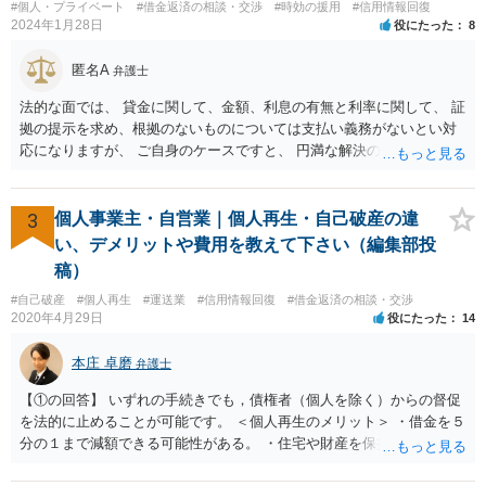
#個人・プライベート
#借金返済の相談・交渉
#時効の援用
#信用情報回復
2024年1月28日
役にたった
8
匿名A
弁護士
法的な面では、 貸金に関して、金額、利息の有無と利率に関して、 証
拠の提示を求め、根拠のないものについては支払い義務がないとい対
応になりますが、 ご自身のケースですと、 円満な解決のため、一定程
度譲歩することもありうるかと思います（譲歩すべきと言っているわ
けではありません）。 何某かの主張をされた場合、あらためて弁護士
に相談されるという形でよいかと思います。
3
個人事業主・自営業｜個人再生・自己破産の違
い、デメリットや費用を教えて下さい（編集部投
稿）
#自己破産
#個人再生
#運送業
#信用情報回復
#借金返済の相談・交渉
2020年4月29日
役にたった
14
本庄 卓磨
弁護士
【①の回答】 いずれの手続きでも，債権者（個人を除く）からの督促
を法的に止めることが可能です。 ＜個人再生のメリット＞ ・借金を５
分の１まで減額できる可能性がある。 ・住宅や財産を保持できる（た
だし，条件あり）。 ・借金の理由は問われない。 ・自己破産よりも心