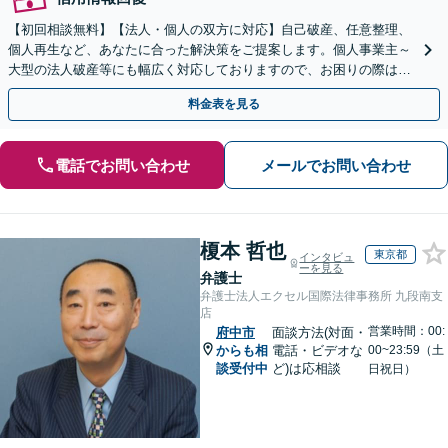
【初回相談無料】【法人・個人の双方に対応】自己破産、任意整理、
個人再生など、あなたに合った解決策をご提案します。個人事業主～
大型の法人破産等にも幅広く対応しておりますので、お困りの際はご
相談ください。新たなスタートを丁寧に支援いたします。
料金表を見る
電話でお問い合わせ
メールでお問い合わせ
榎本 哲也
東京都
インタビュ
ーを見る
弁護士
弁護士法人エクセル国際法律事務所 九段南支
店
営業時間：00:
府中市
面談方法(対面・
からも相
電話・ビデオな
00~23:59（土
談受付中
ど)は応相談
日祝日）