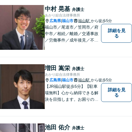
中村 晃基
弁護士
あかり綜合法律事務所
広島県
福山市
福山駅
から徒歩5分
|
福山市／尾道市／笠岡市／府
詳細を見
中市／相続／離婚／交通事故
る
／労働事件／成年後見／不動
産管理／会社顧問業務／相談
料30分5500円／福山市大黒町
1番35号桑田ビル3階／あかり
綜合法律事務所／T）０８４－
増田 嵩栄
弁護士
９８３－２３６０／F）０８４
あかり綜合法律事務所
ー９８３－２３６１
広島県
福山市
福山駅
から徒歩5分
|
【JR福山駅徒歩5分】【駐車
詳細を見
場無料】心から納得できる解
る
決を目指します。お困りの方
は、お気軽にご相談くださ
い。
池田 佑介
弁護士