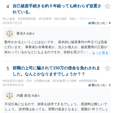
理的抵抗が小さい（個人差あり）。 ＜自己破産のメリット＞ ・税金等
の滞納分を除き，借金を返済する必要がなくなる。 【②の回答】 ・個
4
自己破産手続きを約５年経っても終わらず放置さ
人再生・破産ともに，信用情報に事故情報（いわゆるブラックリス
れている。
ト）として登録されますので，５年～１０年ほどは新たに借金をする
#法人破産
#信用情報回復
#任意整理
#自己破産
#個人・プライベート
ことはできません。また，住宅や店舗を借りる際，保証会社の審査も
2026年7月1日
役にたった
6
通らなくなるため，保証人を立てて契約する必要がある場合がありま
す。 ・ご家族名義の財産を処分する必要はありません。 ・個人再生・
匿名A
弁護士
破産ともに，返済が困難な状況に陥っている以上，事業継続は難しい
場合が多いです。もっとも，手続き終了後，新たに事業を行うことは
数年かかるということはないです。 基本的に破産事件の申立ては迅速
できます。 ・個人再生・破産ともに，裁判所で手続きを進める際に官
に行います。 事業者か非事業者か、法人か個人か、破産費用の工面が
報に掲載されます。そのため，第三者に知られる可能性はゼロではあ
終わっているかなどにもよるのですが、依頼を受けていれば責任が発
りませんが，官報をチェックしている人はほとんどいないと思われる
生してきますので、 早急の申立てを目指します。１年を過ぎるなら危
ため，知られる可能性は低いと思います。なお，戸籍などに載るので
険信号・異常信号と思って頂いて結構です。 もし、新しく依頼をされ
はないかと心配される方がおられますが，そのようなことはありませ
る場合は、 スケジュール感を確認してみてください。 ①●月●日受任
5
前職の上司に騙されて150万の借金を負わされま
ん。 ＜個人再生のデメリット＞ ・借金が減額されるとはいえ，３年～
通知発送→②１～２か月で返答かえってくる。報告書作成しはじめる
した。なんとかなりますでしょうか？？
５年間は返済を継続する必要がある。 ・所有している財産の価値が大
→③さらに１カ月程度をめどに裁判所に破産申立て など教えてくれる
きい場合，借金が減らない場合がある。 ＜自己破産のデメリット＞ ・
#借金返済の相談・交渉
#消費者金融
#詐欺被害での債務
#信用情報回復
と思います（個人破産で破産費用も確保できている場合の例示なの
2019年9月25日
役にたった
2
借金の理由が問われ，場合によっては破産が認められない。 ・所有し
で、法人や積み立てが必要な場合はまた変わります。）
ている財産（２０万円以上の価値があるもの）は，原則として保持で
内藤 政信
きない。 【③の回答】 ３０万円～６０万円程度かと思います。 弁護
弁護士
士費用は分割で支払うことができる場合も多いので，弁護士と相談し
不法行為になるので、損害を請求できるでしょう。 慰謝料は難しいで
て支払いのスケジュールを決めます。 なお，ご依頼後は借金を返済す
しょう。 請求権はあっても、実際の返金となると、困難が 伴うでしょ
る必要はなくなるため，借金の返済に充てていた分を弁護士費用に充