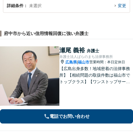
詳細条件
未選択
変更
府中市から近い信用情報回復に強い弁護士
瀬尾 義裕
弁護士
弁護士法人ばらのまち法律事務所
広島県
福山市
営業時間：本日定休日
|
【広島出身多数！地域密着の法律事務
所】【相続問題の取扱件数は福山市で
トップクラス】【ワンストップサービ
ス】税理士、司法書士、社会保険労務
士、土地家屋調査士など各士業との緊
密な連携体制「企業法務、民事家事、
遺言・相続、債務整理など、幅広い分
野に対応」
電話でお問い合わせ