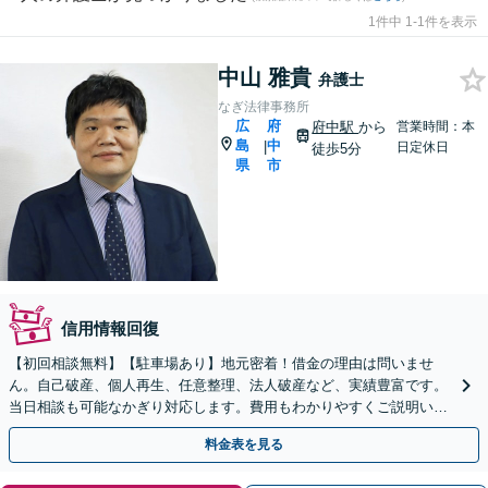
1件中 1-1件を表示
中山 雅貴
弁護士
なぎ法律事務所
広
府
府中駅
から
営業時間：本
島
中
|
日定休日
徒歩5分
県
市
信用情報回復
【初回相談無料】【駐車場あり】地元密着！借金の理由は問いませ
ん。自己破産、個人再生、任意整理、法人破産など、実績豊富です。
当日相談も可能なかぎり対応します。費用もわかりやすくご説明いた
します【秘密厳守】【法テラス利用可】
料金表を見る