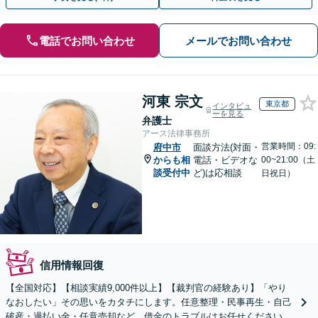
電話でお問い合わせ
メールでお問い合わせ
河東 宗文
東京都
インタビュ
ーを見る
弁護士
アース法律事務所
営業時間：09:
府中市
面談方法(対面・
からも相
電話・ビデオな
00~21:00（土
談受付中
ど)は応相談
日祝日）
信用情報回復
【全国対応】【相談実績9,000件以上】【裁判官の経験あり】「やり
なおしたい」その思いをカタチにします。任意整理・民事再生・自己
破産・過払い金・任意売却など、借金のトラブルはお任せください。