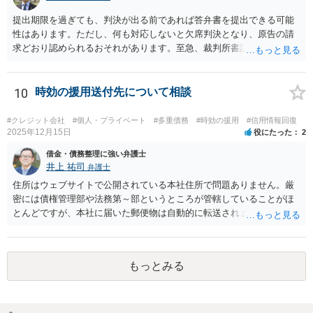
提出期限を過ぎても、判決が出る前であれば答弁書を提出できる可能
性はあります。ただし、何も対応しないと欠席判決となり、原告の請
求どおり認められるおそれがあります。至急、裁判所書記官に連絡し
現状を確認のうえ、遅れてでも答弁書を提出した方がよいでしょう。
10
時効の援用送付先について相談
#クレジット会社
#個人・プライベート
#多重債務
#時効の援用
#信用情報回復
2025年12月15日
役にたった
2
借金・債務整理に強い弁護士
井上 祐司
弁護士
住所はウェブサイトで公開されている本社住所で問題ありません。厳
密には債権管理部や法務第～部というところが管轄していることがほ
とんどですが、本社に届いた郵便物は自動的に転送されます。 内容証
明郵便の場合、法人が相手方の場合はその代表者名を宛先に加えて記
すのが通例です。 なお、信用情報において三井住友カード株式会社が
債権者として表示されていればそこへ送るのが正解だとは思います
もっとみる
が、同社が貸付や立替によって取得した債権は完全子会社であるSMB
Cコンシューマーファイナンス株式会社が保有・管理していることが通
常です。念のため当時の担当部署に確認しておいた方がよいかもしれ
ません。