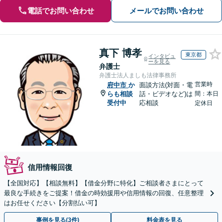
電話でお問い合わせ
メールでお問い合わせ
真下 博孝
東京都
インタビュ
ーを見る
弁護士
弁護士法人ましも法律事務所
営業時
府中市
か
面談方法(対面・電
らも相談
話・ビデオなど)は
間：本日
受付中
応相談
定休日
信用情報回復
【全国対応】【相談無料】【借金分野に特化】ご相談者さまにとって
最良な手続きをご提案！借金の時効援用や信用情報の回復、任意整理
はお任せください【分割払い可】
事例を見る(3件)
料金表を見る