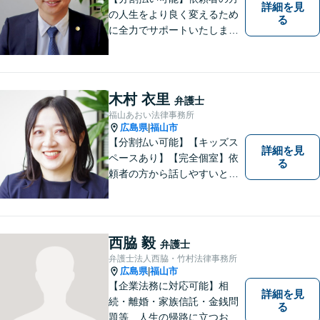
詳細を見
の人生をより良く変えるため
る
に全力でサポートいたしま
す！些細なことでも是非一度
ご相談ください。【キッズス
ペースあり】
木村 衣里
弁護士
福山あおい法律事務所
広島県
福山市
|
【分割払い可能】【キッズス
詳細を見
ペースあり】【完全個室】依
る
頼者の方から話しやすいと定
評があります。日々の生活の
中の不安や些細な問題であっ
ても是非お気軽に弁護士にご
相談ください。
西脇 毅
弁護士
弁護士法人西脇・竹村法律事務所
広島県
福山市
|
【企業法務に対応可能】相
詳細を見
続・離婚・家族信託・金銭問
る
題等、人生の帰路に立つお客