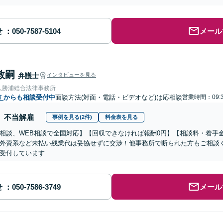
せ
メール
敦嗣
弁護士
インタビューを見る
人勝浦総合法律事務所
市
からも相談受付中
面談方法(対面・電話・ビデオなど)は応相談
営業時間：09:3
不当解雇
事例を見る(2件)
料金表を見る
相談、WEB相談で全国対応】【回収できなければ報酬0円】【相談料・着手
外資系など未払い残業代は妥協せずに交渉！他事務所で断られた方もご相談
受付しています
せ
メール