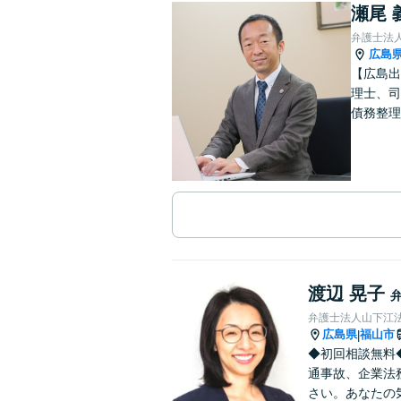
瀬尾 
弁護士法
広島
【広島出
理士、司
債務整理
渡辺 晃子
弁護士法人山下江法
広島県
福山市
|
◆初回相談無料
通事故、企業法
さい。あなたの