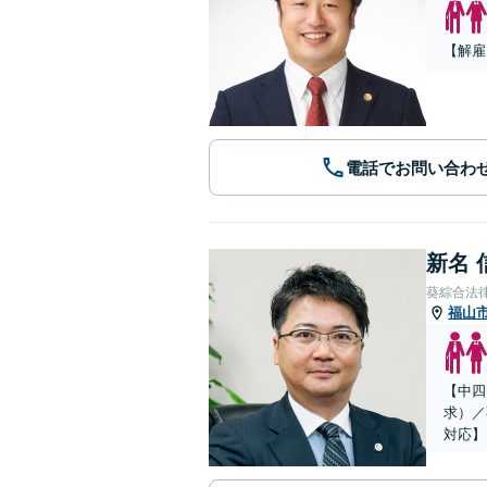
【解雇
電話でお問い合わ
新名 
葵綜合法
福山
【中四
求）／
対応】