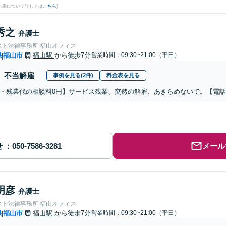
結果について詳しくは
こちら
)
秀之
弁護士
スト法律事務所 福山オフィス
県
福山市
福山駅
から徒歩7分
営業時間：09:30~21:00（平日）
|
不当解雇
事例を見る(2件)
料金表を見る
・残業代の相談料0円】サービス残業、突然の解雇、あきらめないで。【電
せ
メール
明彦
弁護士
スト法律事務所 福山オフィス
県
福山市
福山駅
から徒歩7分
営業時間：09:30~21:00（平日）
|