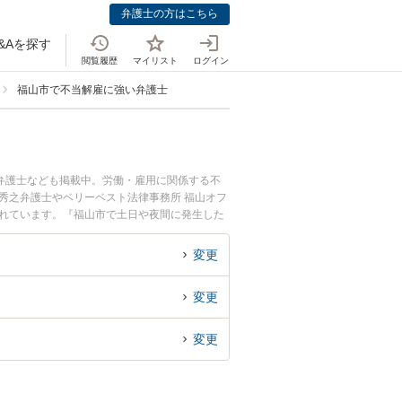
弁護士の方はこちら
&Aを探す
閲覧履歴
マイリスト
ログイン
福山市で不当解雇に強い弁護士
弁護士なども掲載中。労働・雇用に関係する不
秀之弁護士やベリーベスト法律事務所 福山オフ
されています。『福山市で土日や夜間に発生した
相談無料で不当解雇を法律相談できる福山市内の
変更
変更
変更