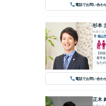
電話でお問い合わ
杉本 
弁護士法
福山
【回収
着手金
なたの
電話でお問い合わ
正木 
弁護士法