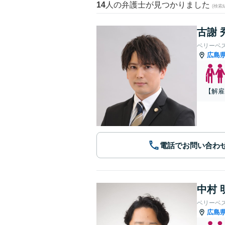
14
人の弁護士が見つかりました
(検索
古謝 
ベリーベ
広島
【解雇
電話でお問い合わ
中村 
ベリーベ
広島