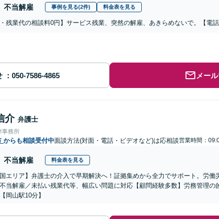
不当解雇
事例を見る(2件)
料金表を見る
・残業代の相談料0円】サービス残業、突然の解雇、あきらめないで。【電
せ
メール
信介
弁護士
律事務所
市
からも相談受付中
面談方法(対面・電話・ビデオなど)は応相談
営業時間：09:0
不当解雇
料金表を見る
国エリア】弁護士の介入で早期解決へ！証拠集めから全力でサポート。労働
不当解雇／未払い残業代等、幅広い問題に対応【顧問経験多数】労務管理の
【岡山駅10分】