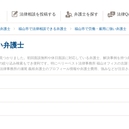
法律相談を投稿する
弁護士を探す
法律Q
弁護士
福山市で法律相談できる弁護士
福山市で労働・雇用に強い弁護士
い弁護士
名見つかりました。初回面談無料や休日面談に対応している弁護士、解決事例を持つ
の絞り込み検索もでき便利です。特にベリーベスト法律事務所 福山オフィスの古謝 
ち法律事務所の瀬尾 義裕弁護士のプロフィール情報や弁護士費用、強みなどが注目
たい』『不当解雇のトラブル解決の実績豊富な近くの弁護士を検索したい』『初回
者さんにおすすめです。