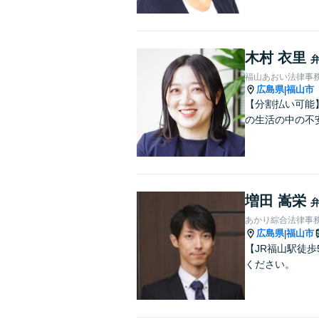
木村 衣里
福山あおい法律事
広島県
福山市
|
【分割払い可能
の生活の中の不
増田 嵩栄
あかり綜合法律事
広島県
福山市
|
【JR福山駅徒
ください。