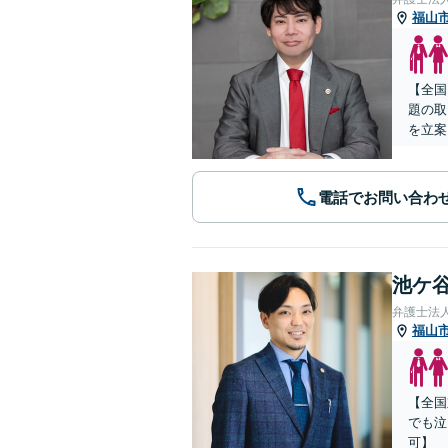
福山
【全国
題の取
を立案
電話でお問い合わ
池ケ谷
弁護士法
福山
【全国
でも泣
可】