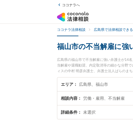
ココナラへ
ココナラ法律相談
広島県で法律相談できる
福山市の不当解雇に強
広島県の福山市で不当解雇に強い弁護士が14
当解雇や退職勧奨、内定取消等の細かな分野で
ィスの中村 明彦弁護士、弁護士法人ばらのま
不当解雇のトラブルを今すぐに弁護士に相談し
弁護士に相談予約したい』などでお困りの相談
エリア
広島県、福山市
相談内容
労働・雇用、不当解雇
詳細条件
未選択