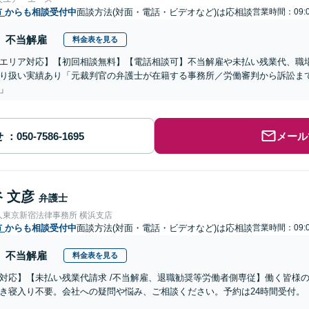
市
からも相談受付中
面談方法(対面・電話・ビデオなど)は応相談
営業時間：09:0
不当解雇
料金表を見る
エリア対応】【初回相談無料】【電話相談可】不当解雇や未払い残業代、職
り扱い実績あり「元裁判官の弁護士が在籍する事務所／労働審判から訴訟ま
」
せ
メール
 文彦
弁護士
人東京新宿法律事務所 横浜支店
市
からも相談受付中
面談方法(対面・電話・ビデオなど)は応相談
営業時間：09:0
不当解雇
料金表を見る
対応】【未払い残業代請求 /不当解雇、退職勧奨等労働者側専従】働く皆様
き寝入り不要。会社への疑問や悩み、ご相談ください。予約は24時間受付。