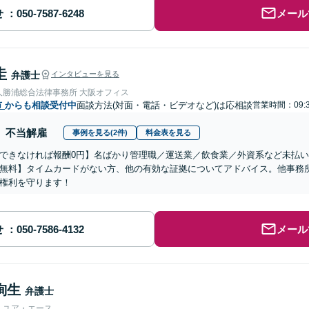
せ
メール
圭
弁護士
インタビューを見る
人勝浦総合法律事務所 大阪オフィス
市
からも相談受付中
面談方法(対面・電話・ビデオなど)は応相談
営業時間：09:3
不当解雇
事例を見る(2件)
料金表を見る
できなければ報酬0円】名ばかり管理職／運送業／飲食業／外資系など未払
無料】タイムカードがない方、他の有効な証拠についてアドバイス。他事務
権利を守ります！
せ
メール
絢生
弁護士
人ユア・エース