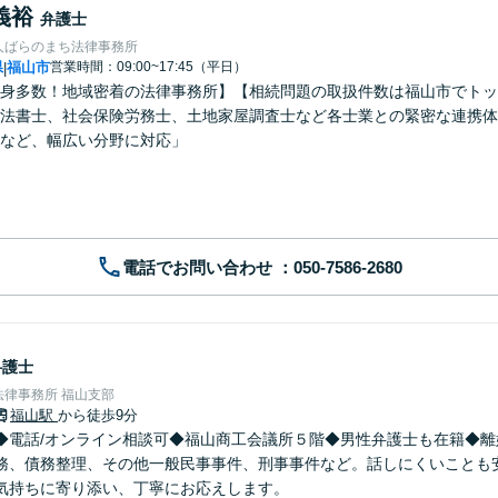
義裕
弁護士
人ばらのまち法律事務所
県
福山市
営業時間：09:00~17:45（平日）
|
身多数！地域密着の法律事務所】【相続問題の取扱件数は福山市でトッ
法書士、社会保険労務士、土地家屋調査士など各士業との緊密な連携体
など、幅広い分野に対応」
電話でお問い合わせ
弁護士
律事務所 福山支部
福山駅
から徒歩9分
◆電話/オンライン相談可◆福山商工会議所５階◆男性弁護士も在籍◆離
務、債務整理、その他一般民事事件、刑事事件など。話しにくいことも
気持ちに寄り添い、丁寧にお応えします。