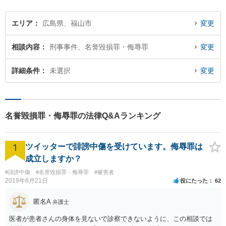
有】
エリア
広島県、福山市
変更
相談内容
刑事事件、名誉毀損罪・侮辱罪
変更
詳細条件
未選択
変更
名誉毀損罪・侮辱罪の法律Q&Aランキング
1
ツイッターで誹謗中傷を受けています。侮辱罪は
成立しますか？
#誹謗中傷
#名誉毀損罪・侮辱罪
#被害者
2019年6月21日
役にたった
62
匿名A
弁護士
医者が患者さんの身体を見ないで診察できないように、この相談では