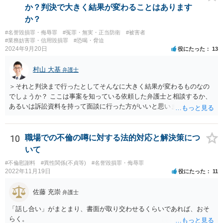
か？判決で大きく結果が変わることはあります
か？
#名誉毀損罪・侮辱罪
#冤罪・無実・正当防衛
#被害者
#業務妨害罪・信用毀損罪
#恐喝・脅迫
2024年9月20日
役にたった
13
村山 大基
弁護士
＞それと判決まで行ったとしてそんなに大きく結果が変わるものなの
でしょうか？ ここは事案を知っている依頼した弁護士と相談するか、
あるいは訴訟資料を持って面談に行った方がいいと思います。 和解
は、その時点での裁判官の印象（法律的には心証、と言ったりしま
す）に基づいて 提案されるもので、応じない場合提示案より上がった
り下がったりはありえます。 例えば、原告としては判決だともっと下
10
職場での不倫の噂に対する法的対応と解決策につ
がるかもしれないから応じておくか、とか 被告としては判決でもっと
いて
払うことになるリスクを考えたら和解に応じるか、とか考えさせるよ
#不倫慰謝料
#異性関係(不貞等)
#名誉毀損罪・侮辱罪
うな案が出てきます。
2022年11月19日
役にたった
11
佐藤 充崇
弁護士
「話し合い」がまとまり、書面が取り交わせるくらいであれば、おそ
らく。