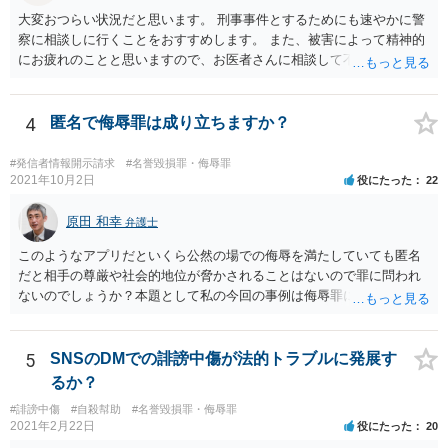
先・請求額・支払先などが記載された書面が郵送されてくる場合が多
大変おつらい状況だと思います。 刑事事件とするためにも速やかに警
いと思料いたします。
察に相談しに行くことをおすすめします。 また、被害によって精神的
にお疲れのことと思いますので、お医者さんに相談して不安な気持ち
を解消することも検討してください。
4
匿名で侮辱罪は成り立ちますか？
#発信者情報開示請求
#名誉毀損罪・侮辱罪
2021年10月2日
役にたった
22
原田 和幸
弁護士
このようなアプリだといくら公然の場での侮辱を満たしていても匿名
だと相手の尊厳や社会的地位が脅かされることはないので罪に問われ
ないのでしょうか？本題として私の今回の事例は侮辱罪には該当しな
いのでしょうか？ 相手が誰のことだか分からなければ、相手の社会的
評価を低下させたとは言えないでしょうから、侮辱罪にはならないと
思います。
5
SNSのDMでの誹謗中傷が法的トラブルに発展す
るか？
#誹謗中傷
#自殺幇助
#名誉毀損罪・侮辱罪
2021年2月22日
役にたった
20