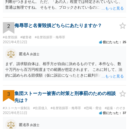
判断がつきません。 ただ、「あの人」程度では特定されていないし、
普通は無理ですね。 そもそも、ブロックされているのにわざわざ見に
行くことがどうなのかと。用もないのに公衆便所に行って、「臭い臭
い、困った困った」と騒いでいるイメージです。行かなければいいだ
ろう、と
2
侮辱罪と名誉毀損どちらにあたりますか？
#名誉毀損
#被害者
#名誉毀損罪・侮辱罪
2021年4月12日
役にたった
25
匿名A
弁護士
まず、請求額自体は、相手方が自由に決めるものです。本件なら、数
十万円から百万円程度までの範囲が想定されます。 これに対して、法
的に認められる賠償額（仮に訴訟になったときに裁判所が認める金
額）は、相手方の請求額よりも小さくなる例が多くあります。 本件で
は、ご相談者様が、そのなりすましアカウントを使い、Ｔｉｎｄｅｒ
上で具体的にどのような内容・程度のやり取りをしたのかといった個
3
集団ストーカー被害の対策と刑事罰のための相談
別的な事情に左右されます。 また、その他のお尋ねの点ですが、 ・将
先は？
来返還義務のある奨学金であっても、いったんご相談者様の口座に入
#ストーカー規制法
#住居侵入
#名誉毀損罪・侮辱罪
#恐喝・脅迫
#盗撮・のぞき
ったお金はご相談者様の財産としてカウントされます。 ・ご両親の財
2021年6月11日
役にたった
37
産はご相談者様の財産とは扱われません。もっとも、相手方がご相談
者様に対し、賠償金の用意のためご両親に協力を依頼するよう求めて
匿名B
弁護士
くることはあり得ます。 ・弁護士から連絡がある場合、通常は、連絡