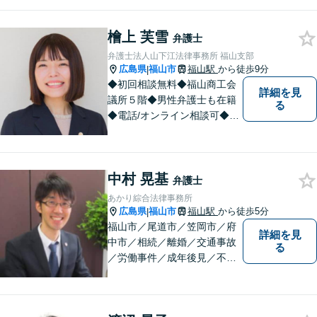
婚・不貞慰謝料請求事件、相
続、借金事件など 。話しにく
檜上 芙雪
いことも安心してご相談くだ
弁護士
さい。あなたの気持ちに寄り
弁護士法人山下江法律事務所 福山支部
添い、丁寧にお応えします。
広島県
福山市
福山駅
から徒歩9分
|
◆初回相談無料◆福山商工会
詳細を見
議所５階◆男性弁護士も在籍
る
◆電話/オンライン相談可◆離
婚・不貞慰謝料請求、刑事弁
護、相続・遺言、労働問題、
消費者問題、企業法務など 。
中村 晃基
話しにくいことも安心してご
弁護士
相談ください。あなたの気持
あかり綜合法律事務所
ちに寄り添い、丁寧にお応え
広島県
福山市
福山駅
から徒歩5分
|
します。
福山市／尾道市／笠岡市／府
詳細を見
中市／相続／離婚／交通事故
る
／労働事件／成年後見／不動
産管理／会社顧問業務／相談
料30分5500円／福山市大黒町
1番35号桑田ビル3階／あかり