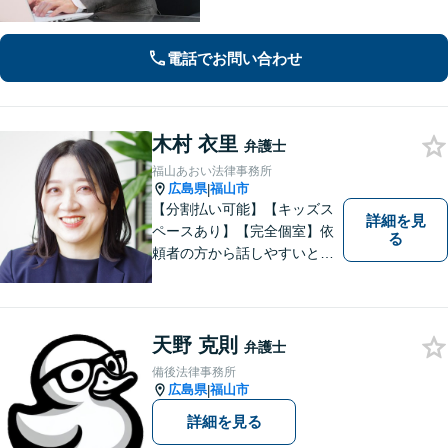
密な連携体制「企業法務、民事家事、
遺言・相続、債務整理など、幅広い分
野に対応」
電話でお問い合わせ
木村 衣里
弁護士
福山あおい法律事務所
広島県
福山市
|
【分割払い可能】【キッズス
詳細を見
ペースあり】【完全個室】依
る
頼者の方から話しやすいと定
評があります。日々の生活の
中の不安や些細な問題であっ
ても是非お気軽に弁護士にご
相談ください。
天野 克則
弁護士
備後法律事務所
広島県
福山市
|
詳細を見る