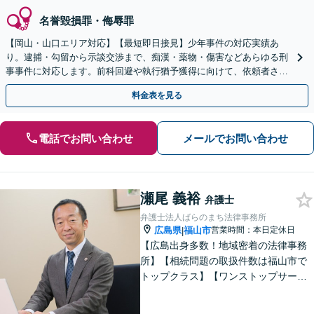
名誉毀損罪・侮辱罪
【岡山・山口エリア対応】【最短即日接見】少年事件の対応実績あ
り。逮捕・勾留から示談交渉まで、痴漢・薬物・傷害などあらゆる刑
事事件に対応します。前科回避や執行猶予獲得に向けて、依頼者さま
とご家族に寄り添いサポートいたします
料金表を見る
電話でお問い合わせ
メールでお問い合わせ
瀬尾 義裕
弁護士
弁護士法人ばらのまち法律事務所
広島県
福山市
営業時間：本日定休日
|
【広島出身多数！地域密着の法律事務
所】【相続問題の取扱件数は福山市で
トップクラス】【ワンストップサービ
ス】税理士、司法書士、社会保険労務
士、土地家屋調査士など各士業との緊