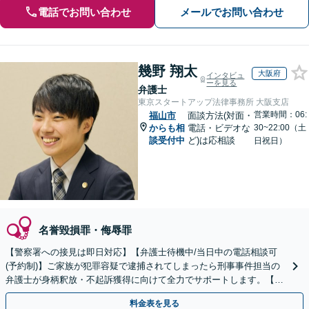
電話でお問い合わせ
メールでお問い合わせ
幾野 翔太
大阪府
インタビュ
ーを見る
弁護士
東京スタートアップ法律事務所 大阪支店
営業時間：06:
福山市
面談方法(対面・
からも相
電話・ビデオな
30~22:00（土
談受付中
ど)は応相談
日祝日）
名誉毀損罪・侮辱罪
【警察署への接見は即日対応】【弁護士待機中/当日中の電話相談可
(予約制)】ご家族が犯罪容疑で逮捕されてしまったら刑事事件担当の
弁護士が身柄釈放・不起訴獲得に向けて全力でサポートします。【毎
月100名以上の相談実績】【全国対応】
料金表を見る