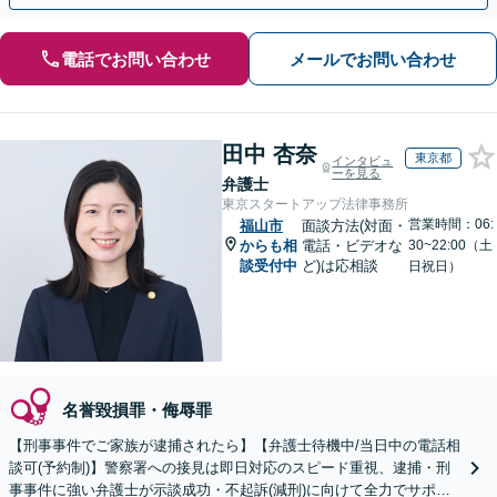
電話でお問い合わせ
メールでお問い合わせ
田中 杏奈
東京都
インタビュ
ーを見る
弁護士
東京スタートアップ法律事務所
営業時間：06:
福山市
面談方法(対面・
からも相
電話・ビデオな
30~22:00（土
談受付中
ど)は応相談
日祝日）
名誉毀損罪・侮辱罪
【刑事事件でご家族が逮捕されたら】【弁護士待機中/当日中の電話相
談可(予約制)】警察署への接見は即日対応のスピード重視、逮捕・刑
事事件に強い弁護士が示談成功・不起訴(減刑)に向けて全力でサポー