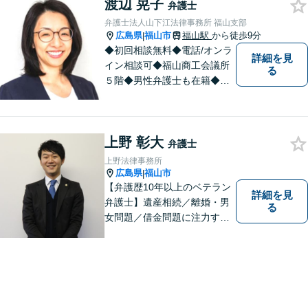
渡辺 晃子
綜合法律事務所／T）０８４－
弁護士
９８３－２３６０／F）０８４
弁護士法人山下江法律事務所 福山支部
ー９８３－２３６１
広島県
福山市
福山駅
から徒歩9分
|
◆初回相談無料◆電話/オンラ
詳細を見
イン相談可◆福山商工会議所
る
５階◆男性弁護士も在籍◆離
婚、相続・遺言、交通事故、
企業法務、債務整理、その他
一般民事事件、刑事事件な
上野 彰大
ど。話しにくいことも安心し
弁護士
てご相談ください。あなたの
上野法律事務所
気持ちに寄り添い、丁寧にお
広島県
福山市
|
応えします。
【弁護歴10年以上のベテラン
詳細を見
弁護士】遺産相続／離婚・男
る
女問題／借金問題に注力する
弁護士。話し合いでの解決を
重視し、粘り強い交渉力で皆
様に納得いただける解決を目
指します。ぜひ一度ご相談に
いらしてください。【駐車場