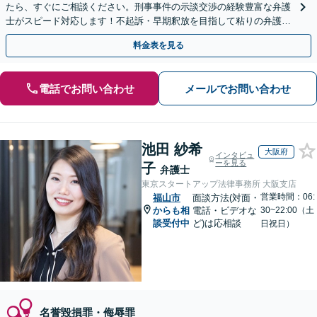
たら、すぐにご相談ください。刑事事件の示談交渉の経験豊富な弁護
士がスピード対応します！不起訴・早期釈放を目指して粘りの弁護活
動を行います。
料金表を見る
電話でお問い合わせ
メールでお問い合わせ
池田 紗希
大阪府
インタビュ
ーを見る
子
弁護士
東京スタートアップ法律事務所 大阪支店
営業時間：06:
福山市
面談方法(対面・
からも相
電話・ビデオな
30~22:00（土
談受付中
ど)は応相談
日祝日）
名誉毀損罪・侮辱罪