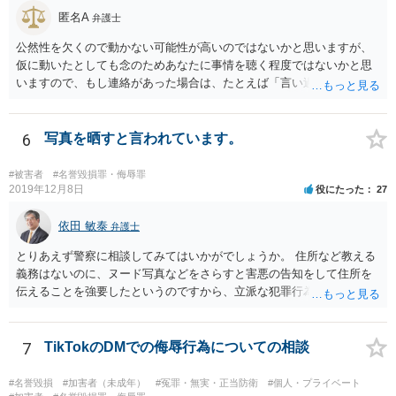
匿名A
弁護士
公然性を欠くので動かない可能性が高いのではないかと思いますが、
仮に動いたとしても念のためあなたに事情を聴く程度ではないかと思
いますので、もし連絡があった場合は、たとえば「言い過ぎた部分が
あり反省しており、相手にも謝ったが、非公開のダイレクトメッセー
ジでのやりとりなので、公然性がないことが明らかなので、名誉毀損
や侮辱には当たらないと考えているが、相手は何らかの理由で公然性
6
写真を晒すと言われています。
があると言っているのか」と反省の意を示しつつ、なぜ警察が連絡し
てきたのか尋ねることが考えられます。
#被害者
#名誉毀損罪・侮辱罪
2019年12月8日
役にたった
27
依田 敏泰
弁護士
とりあえず警察に相談してみてはいかがでしょうか。 住所など教える
義務はないのに、ヌード写真などをさらすと害悪の告知をして住所を
伝えることを強要したというのですから、立派な犯罪行為です。
7
TikTokのDMでの侮辱行為についての相談
#名誉毀損
#加害者（未成年）
#冤罪・無実・正当防衛
#個人・プライベート