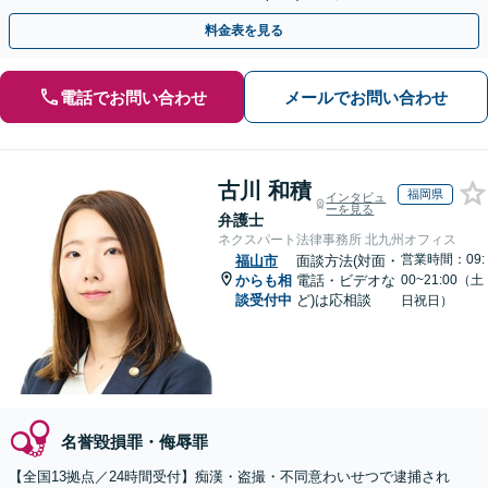
トします。【加害者側の相談専門】
料金表を見る
電話でお問い合わせ
メールでお問い合わせ
古川 和積
福岡県
インタビュ
ーを見る
弁護士
ネクスパート法律事務所 北九州オフィス
営業時間：09:
福山市
面談方法(対面・
からも相
電話・ビデオな
00~21:00（土
談受付中
ど)は応相談
日祝日）
名誉毀損罪・侮辱罪
【全国13拠点／24時間受付】痴漢・盗撮・不同意わいせつで逮捕され