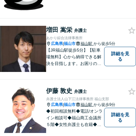
増田 嵩栄
弁護士
あかり綜合法律事務所
広島県
福山市
福山駅
から徒歩5分
|
【JR福山駅徒歩5分】【駐車
詳細を見
場無料】心から納得できる解
る
決を目指します。お困りの方
は、お気軽にご相談くださ
い。
伊藤 敦史
弁護士
弁護士法人山下江法律事務所 福山支部
広島県
福山市
福山駅
から徒歩9分
|
◆初回相談無料◆電話/オンラ
詳細を見
イン相談可◆福山商工会議所
る
５階◆女性弁護士も在籍◆刑
事事件、交通事故事件、離