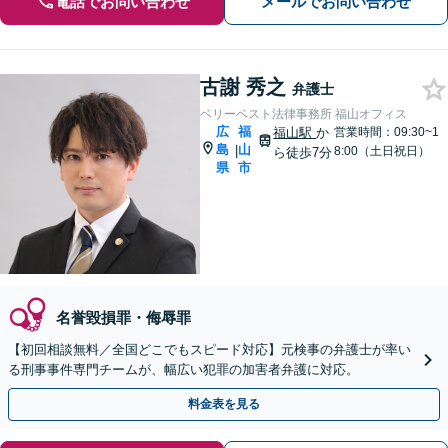
電話でお問い合わせ
メールでお問い合わせ
古謝 秀之
弁護士
ベリーベスト法律事務所 福山オフィス
広
福
福山駅
か
営業時間：09:30~1
島
山
|
8:00（土日祝日）
ら徒歩7分
県
市
名誉毀損罪・侮辱罪
【初回相談無料／全国どこでもスピード対応】元検事の弁護士が率い
る刑事事件専門チームが、幅広い犯罪の加害者弁護に対応。
料金表を見る