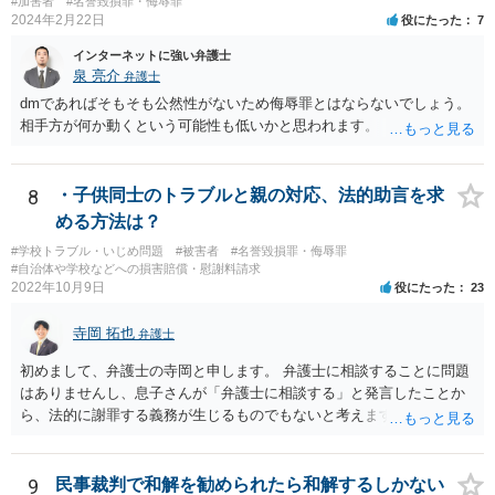
#加害者
#名誉毀損罪・侮辱罪
2024年2月22日
役にたった
7
インターネットに強い弁護士
泉 亮介
弁護士
dmであればそもそも公然性がないため侮辱罪とはならないでしょう。
相手方が何か動くという可能性も低いかと思われます。
8
・子供同士のトラブルと親の対応、法的助言を求
める方法は？
#学校トラブル・いじめ問題
#被害者
#名誉毀損罪・侮辱罪
#自治体や学校などへの損害賠償・慰謝料請求
2022年10月9日
役にたった
23
寺岡 拓也
弁護士
初めまして、弁護士の寺岡と申します。 弁護士に相談することに問題
はありませんし、息子さんが「弁護士に相談する」と発言したことか
ら、法的に謝罪する義務が生じるものでもないと考えます。 経緯から
してもはや当人同士でのお話は難しい段階にきているようにも思いま
す。 子どもの専門相談窓口もありますし、一度相談だけでもしてはい
かがでしょうか。
9
民事裁判で和解を勧められたら和解するしかない