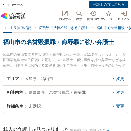
弁護士の方はこちら
ココナラへ
投稿する
探す
閲覧履歴
マイリスト
ログイン
ココナラ法律相談
広島県で法律相談できる弁護士
福山市で法律相談で
福山市の名誉毀損罪・侮辱罪に強い弁護士
広島県の福山市で名誉毀損罪・侮辱罪に強い弁護士が11名見つかりました。初
回面談無料や休日面談に対応している弁護士、解決事例を持つ弁護士なども掲
載中。刑事事件に関係する加害者側や少年事件、再犯・前科あり等の細かな分
野での絞り込み検索もでき便利です。特にベリーベスト法律事務所 福山オフィ
スの中村 明彦弁護士やベリーベスト法律事務所 福山オフィスの古謝 秀之弁護
エリア
広島県、福山市
変更
士、弁護士法人ばらのまち法律事務所の瀬尾 義裕弁護士のプロフィール情報や
弁護士費用、強みなどが注目されています。『福山市で土日や夜間に発生した
相談内容
刑事事件、名誉毀損罪・侮辱罪
変更
名誉毀損罪・侮辱罪のトラブルを今すぐに弁護士に相談したい』『名誉毀損
罪・侮辱罪のトラブル解決の実績豊富な近くの弁護士を検索したい』『初回相
談無料で名誉毀損罪・侮辱罪を法律相談できる福山市内の弁護士に相談予約し
詳細条件
未選択
変更
たい』などでお困りの相談者さんにおすすめです。
11
人の弁護士が見つかりました
(検索結果について詳しくは
こちら
)