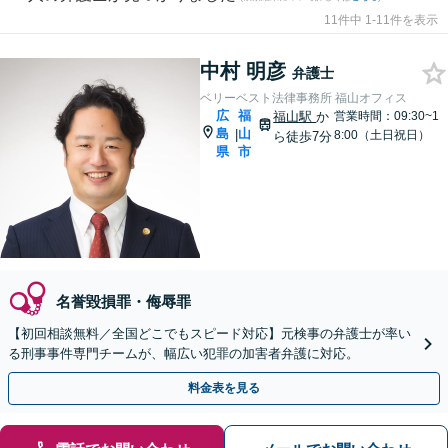
11件中 1-11件を表示
中村 明彦
弁護士
ベリーベスト法律事務所 福山オフィス
広
福
福山駅
か
営業時間：09:30~1
島
山
|
8:00（土日祝日）
ら徒歩7分
県
市
名誉毀損罪・侮辱罪
【初回相談無料／全国どこでもスピード対応】元検事の弁護士が率い
る刑事事件専門チームが、幅広い犯罪の加害者弁護に対応。
料金表を見る