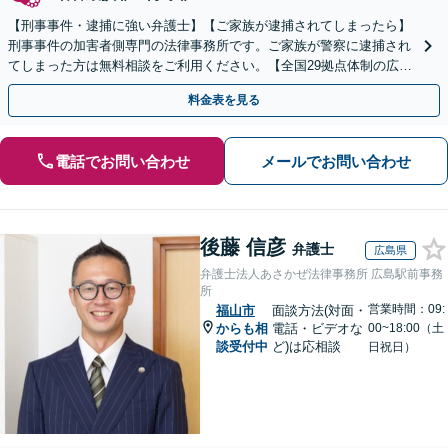
【刑事事件・逮捕に強い弁護士】【ご家族が逮捕されてしまったら】
刑事事件の加害者側専門の法律事務所です。ご家族が警察に逮捕され
てしまった方は無料相談をご利用ください。【全国29拠点体制の広域
対応】【弁護士待機中/当日中の電話相談可(予約制)】
料金表を見る
電話でお問い合わせ
メールでお問い合わせ
後藤 信彦
弁護士
広島県
弁護士法人あさかぜ法律事務所 広島駅前事務
所
営業時間：09:
福山市
面談方法(対面・
からも相
電話・ビデオな
00~18:00（土
談受付中
ど)は応相談
日祝日）