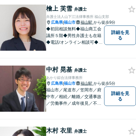
ペースあり】
檜上 芙雪
弁護士
弁護士法人山下江法律事務所 福山支部
広島県
福山市
福山駅
から徒歩9分
|
◆初回相談無料◆福山商工会
詳細を見
議所５階◆男性弁護士も在籍
る
◆電話/オンライン相談可◆離
婚・不貞慰謝料請求、刑事弁
護、相続・遺言、労働問題、
消費者問題、企業法務など 。
中村 晃基
話しにくいことも安心してご
弁護士
相談ください。あなたの気持
あかり綜合法律事務所
ちに寄り添い、丁寧にお応え
広島県
福山市
福山駅
から徒歩5分
|
します。
福山市／尾道市／笠岡市／府
詳細を見
中市／相続／離婚／交通事故
る
／労働事件／成年後見／不動
産管理／会社顧問業務／相談
料30分5500円／福山市大黒町
1番35号桑田ビル3階／あかり
木村 衣里
綜合法律事務所／T）０８４－
弁護士