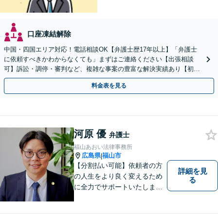
口座凍結解除
中国・四国エリア対応！電話相談OK【弁護士歴17年以上】「弁護士
に依頼すべきかわからなくても」まずはご連絡ください【出張相談
可】訴訟・調停・審判など、複雑な事案の豊富な解決実績あり【初回
相談無料】初回面談のみで解決できるケースもあります
料金表を見る
河原 優
弁護士
福山あおい法律事務所
広島県
福山市
|
【分割払い可能】依頼者の方
詳細を見
の人生をより良く変えるため
る
に全力でサポートいたしま
す！些細なことでも是非一度
ご相談ください。【キッズス