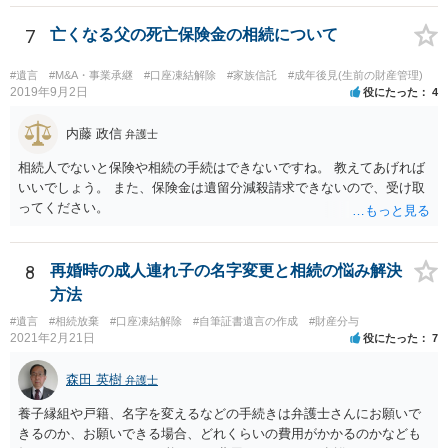
7
亡くなる父の死亡保険金の相続について
#遺言
#M&A・事業承継
#口座凍結解除
#家族信託
#成年後見(生前の財産管理)
2019年9月2日
役にたった
4
内藤 政信
弁護士
相続人でないと保険や相続の手続はできないですね。 教えてあげれば
いいでしょう。 また、保険金は遺留分減殺請求できないので、受け取
ってください。
8
再婚時の成人連れ子の名字変更と相続の悩み解決
方法
#遺言
#相続放棄
#口座凍結解除
#自筆証書遺言の作成
#財産分与
2021年2月21日
役にたった
7
森田 英樹
弁護士
養子縁組や戸籍、名字を変えるなどの手続きは弁護士さんにお願いで
きるのか、お願いできる場合、どれくらいの費用がかかるのかなども