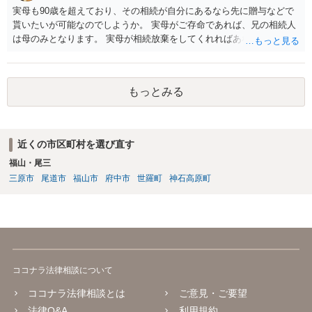
実母も90歳を超えており、その相続が自分にあるなら先に贈与などで
貰いたいが可能なのでしようか。 実母がご存命であれば、兄の相続人
は母のみとなります。 実母が相続放棄をしてくれればあなた方兄弟及
び実母の子が相続人となります。 実母に連絡を取って話してみるほか
ないと思います。
もっとみる
近くの市区町村を選び直す
福山・尾三
三原市
尾道市
福山市
府中市
世羅町
神石高原町
ココナラ法律相談について
ココナラ法律相談とは
ご意見・ご要望
法律Q&A
利用規約