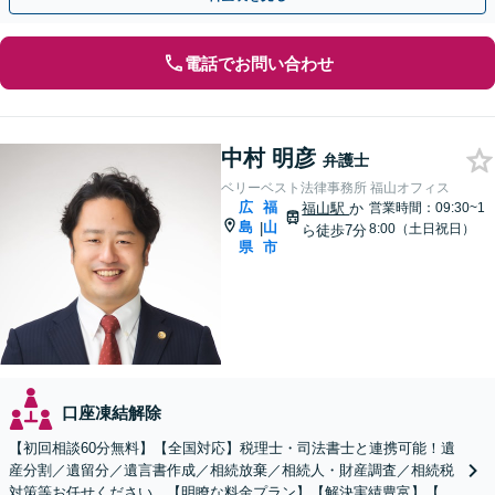
電話でお問い合わせ
中村 明彦
弁護士
ベリーベスト法律事務所 福山オフィス
広
福
福山駅
か
営業時間：09:30~1
島
山
|
8:00（土日祝日）
ら徒歩7分
県
市
口座凍結解除
【初回相談60分無料】【全国対応】税理士・司法書士と連携可能！遺
産分割／遺留分／遺言書作成／相続放棄／相続人・財産調査／相続税
対策等お任せください。【明瞭な料金プラン】【解決実績豊富】【電