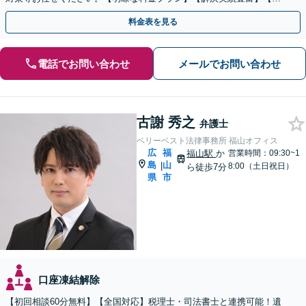
話相談可】
料金表を見る
電話でお問い合わせ
メールでお問い合わせ
古謝 秀之
弁護士
ベリーベスト法律事務所 福山オフィス
広
福
福山駅
か
営業時間：09:30~1
島
山
|
8:00（土日祝日）
ら徒歩7分
県
市
口座凍結解除
【初回相談60分無料】【全国対応】税理士・司法書士と連携可能！遺