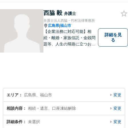
西脇 毅
弁護士
弁護士法人西脇・竹村法律事務所
広島県
福山市
|
【企業法務に対応可能】相
詳細を見
続・離婚・家族信託・金銭問
る
題等、人生の帰路に立つお客
様の問題解決まで手厚くサポ
ートします。法人の問題には
他士業との連携による適切な
アドバイスを提供可能です。
【無料駐車場有り】【完全個
室で相談可能】
エリア
広島県、福山市
変更
相談内容
相続・遺言、口座凍結解除
変更
詳細条件
未選択
変更