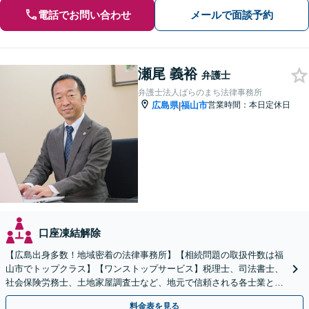
電話でお問い合わせ
メールで面談予約
瀬尾 義裕
弁護士
弁護士法人ばらのまち法律事務所
広島県
福山市
営業時間：本日定休日
|
口座凍結解除
【広島出身多数！地域密着の法律事務所】【相続問題の取扱件数は福
山市でトップクラス】【ワンストップサービス】税理士、司法書士、
社会保険労務士、土地家屋調査士など、地元で信頼される各士業との
緊密な連携体制「丁寧かつシンプルな説明を心がけます」
料金表を見る