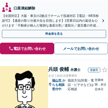
口座凍結解除
【全国対応】大阪・東京の2拠点でチームで迅速対応【電話・WEB相
談可】【遺産の取り分最大化を目指します】1営業日以内の返信を心
がけます「不動産が絡んだ複雑な遺産分割／遺留分／遺言書の作成・
執行／事業承継など、お任せください」【休日相談あり】
料金表を見る
電話でお問い合わせ
メールでお問い合わせ
兵頭 俊輔
弁護士
愛媛県
きぼう綜合法律事務所
営業時
福山市
か
面談方法(対面・電
らも相談
話・ビデオなど)は
間：本日
受付中
応相談
定休日