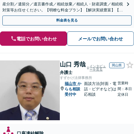
産分割／遺留分／遺言書作成／相続放棄／相続人・財産調査／相続税
対策等お任せください。【明瞭な料金プラン】【解決実績豊富】【電
話相談可】
料金表を見る
電話でお問い合わせ
メールでお問い合わせ
山口 秀哉
岡山県
インタビュ
ーを見る
弁護士
すずかけ法律事務所
営業時
福山市
か
面談方法(対面・電
らも相談
話・ビデオなど)は
間：本日
受付中
応相談
定休日
口座凍結解除