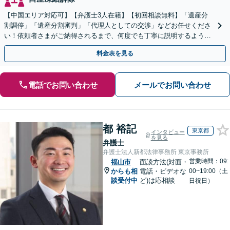
【中国エリア対応可】【弁護士3人在籍】【初回相談無料】「遺産分
割調停」「遺産分割審判」「代理人としての交渉」などお任せくださ
い！依頼者さまがご納得されるまで、何度でも丁寧に説明するよう心
掛けています【土日祝／夜間対応可】【当日／電話相談可】
料金表を見る
電話でお問い合わせ
メールでお問い合わせ
都 裕記
東京都
インタビュー
を見る
弁護士
弁護士法人新都法律事務所 東京事務所
営業時間：09:
福山市
面談方法(対面・
からも相
電話・ビデオな
00~19:00（土
談受付中
ど)は応相談
日祝日）