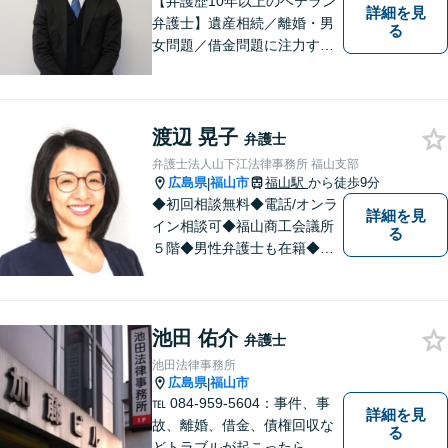
【弁護歴10年以上のベテラン
詳細を見
弁護士】遺産相続／離婚・男
る
女問題／借金問題に注力する
弁護士。話し合いでの解決を
重視し、粘り強い交渉力で皆
様に納得いただける解決を目
指します。ぜひ一度ご相談に
渡辺 晃子
弁護士
いらしてください。【駐車場
弁護士法人山下江法律事務所 福山支部
有】
広島県
福山市
福山駅
から徒歩9分
|
◆初回相談無料◆電話/オンラ
詳細を見
イン相談可◆福山商工会議所
る
５階◆男性弁護士も在籍◆離
婚、相続・遺言、交通事故、
企業法務、債務整理、その他
一般民事事件、刑事事件な
池田 佑介
ど。話しにくいことも安心し
弁護士
てご相談ください。あなたの
池田法律事務所
気持ちに寄り添い、丁寧にお
広島県
福山市
|
応えします。
℡ 084-959-5604：事件、事
詳細を見
故、離婚、借金、債権回収な
る
どトラブルが起こったら、で