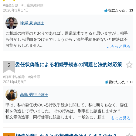
#遺産分割
#口座凍結解除
2020年3月17日
役にたった
13
峰岸 泉
弁護士
ご相談の内容のとおりであれば，返還請求できると思いますが，相手
も何かしら理由をつけるでしょうから，法的手続を経ないと解決は不
可能かもしれません。
2
委任状偽造による相続手続きの問題と法的対応策
#口座凍結解除
#偽造罪
2021年4月9日
役にたった
11
高島 秀行
弁護士
甲は、私の委任状のいる行政手続きに関して、私に断りもなく、委任
状を偽造して行いました。 その行為は、刑事罰に該当しますか？
私文章偽造罪、同行使罪に該当します。 一般的に、頼まれた（委任さ
れた）人は、行政に提出する委任状の署名を偽造できるのでしょう
か？ 委任状を偽造して使用することはまでは依頼の範囲ではない
ので できないと思います。