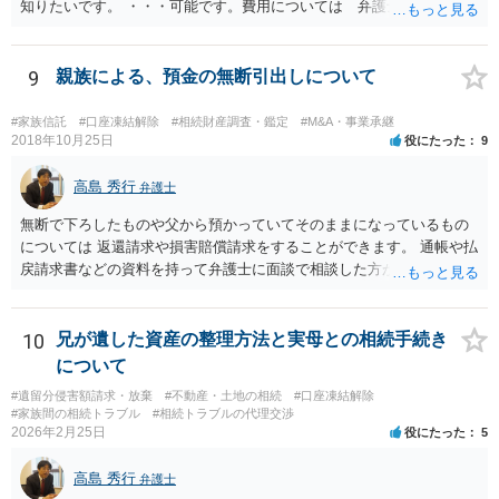
知りたいです。 ・・・可能です。費用については 弁護士と直接面談
の上 内容を確認し 協議の上個別に契約によって決まることになっ
ています。 やはり、成人した子のことまでごちゃごちゃ考えず、自分
の事だけ考えるべきなのでしょうか ・・・お子さんの事をまで含め良
9
親族による、預金の無断引出しについて
い解決案があればお悩みになるのは当然と言えば当然のことです。 彼
と親子関係を結びたいと思っているが、名字は変えたくない・・・養
#家族信託
#口座凍結解除
#相続財産調査・鑑定
#M&A・事業承継
子縁組の必要があり 氏も変更することになります。 しかし 彼は成人
2018年10月25日
役にたった
9
しているとは言え、自分の子と私の連れ子、全て平等にしたいと希
望。もちろん私もそうできればと思います。 ・・・婚姻前の契約 あ
高島 秀行
弁護士
るいは 遺言書などで その意思を実現する方法はあります。 弁護
無断で下ろしたものや父から預かっていてそのままになっているもの
士に相談してみてください。
については 返還請求や損害賠償請求をすることができます。 通帳や払
戻請求書などの資料を持って弁護士に面談で相談した方がよいと思い
ます。
10
兄が遺した資産の整理方法と実母との相続手続き
について
#遺留分侵害額請求・放棄
#不動産・土地の相続
#口座凍結解除
#家族間の相続トラブル
#相続トラブルの代理交渉
2026年2月25日
役にたった
5
高島 秀行
弁護士