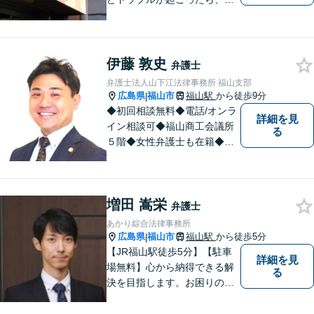
きるだけ早く相談することが
大切です。 トラブル前のご相
談や予防法務にも対応してい
ます。トラブル前に必要な手
伊藤 敦史
弁護士
当を講じておくことも大切で
弁護士法人山下江法律事務所 福山支部
す。お気軽にご相談下さい。
広島県
福山市
福山駅
から徒歩9分
|
◆初回相談無料◆電話/オンラ
詳細を見
イン相談可◆福山商工会議所
る
５階◆女性弁護士も在籍◆刑
事事件、交通事故事件、離
婚・不貞慰謝料請求事件、相
続、借金事件など 。話しにく
増田 嵩栄
いことも安心してご相談くだ
弁護士
さい。あなたの気持ちに寄り
あかり綜合法律事務所
添い、丁寧にお応えします。
広島県
福山市
福山駅
から徒歩5分
|
【JR福山駅徒歩5分】【駐車
詳細を見
場無料】心から納得できる解
る
決を目指します。お困りの方
は、お気軽にご相談くださ
い。