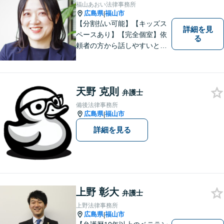
９８３－２３６０／F）０８４
福山あおい法律事務所
ー９８３－２３６１
広島県
福山市
|
【分割払い可能】【キッズス
詳細を見
ペースあり】【完全個室】依
る
頼者の方から話しやすいと定
評があります。日々の生活の
中の不安や些細な問題であっ
ても是非お気軽に弁護士にご
相談ください。
天野 克則
弁護士
備後法律事務所
広島県
福山市
|
詳細を見る
上野 彰大
弁護士
上野法律事務所
広島県
福山市
|