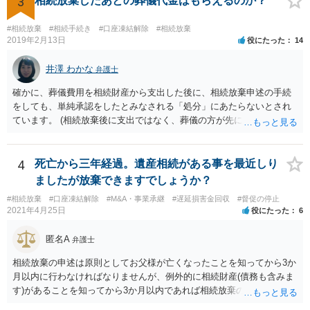
3
相続放棄したあとの葬儀代金はもらえるのか？
#相続放棄
#相続手続き
#口座凍結解除
#相続放棄
2019年2月13日
役にたった
14
井澤 わかな
弁護士
確かに、葬儀費用を相続財産から支出した後に、相続放棄申述の手続
をしても、単純承認をしたとみなされる「処分」にあたらないとされ
ています。 (相続放棄後に支出ではなく、葬儀の方が先に来るのが通常
だと思いますので、葬儀→葬儀費用を相続財産から支出→相続放棄申
述の手続ということだと思いますが) ただ、葬儀費用ならいくらでもよ
いということではなく、身分相応の、社会的儀式として当然認められ
4
死亡から三年経過。遺産相続がある事を最近しり
る程度の金額に留まると考えた方がよいです。 もし、相続人の皆さん
ましたが放棄できますでしょうか？
に葬儀費用を支出する経済力がなく、質素な葬儀を行った費用であれ
#相続放棄
#口座凍結解除
#M&A・事業承継
#遅延損害金回収
#督促の停止
ば相続財産から支出しても単純承認と認められない可能性が高いの
2021年4月25日
役にたった
6
で、相続放棄申述が受理される可能性も高いと思います。
匿名A
弁護士
相続放棄の申述は原則としてお父様が亡くなったことを知ってから3か
月以内に行わなければなりませんが、例外的に相続財産(債務も含みま
す)があることを知ってから3か月以内であれば相続放棄の申述が認め
られる可能性もありますので、通知が届いたのが3か月以内の話なので