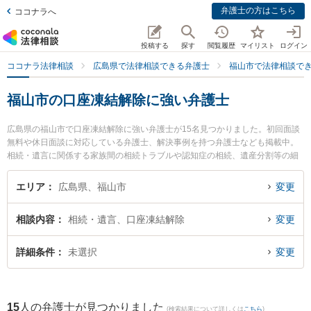
弁護士の方はこちら
ココナラへ
投稿する
探す
閲覧履歴
マイリスト
ログイン
ココナラ法律相談
広島県で法律相談できる弁護士
福山市で法律相談で
福山市の口座凍結解除に強い弁護士
広島県の福山市で口座凍結解除に強い弁護士が15名見つかりました。初回面談
無料や休日面談に対応している弁護士、解決事例を持つ弁護士なども掲載中。
相続・遺言に関係する家族間の相続トラブルや認知症の相続、遺産分割等の細
かな分野での絞り込み検索もでき便利です。特に弁護士法人西脇・竹村法律事
務所の竹村 理紗弁護士や弁護士法人ばらのまち法律事務所の瀬尾 義裕弁護士、
エリア
広島県、福山市
変更
ベリーベスト法律事務所 福山オフィスの中村 明彦弁護士のプロフィール情報や
弁護士費用、強みなどが注目されています。『福山市で土日や夜間に発生した
相談内容
相続・遺言、口座凍結解除
変更
口座凍結解除のトラブルを今すぐに弁護士に相談したい』『口座凍結解除のト
ラブル解決の実績豊富な近くの弁護士を検索したい』『初回相談無料で口座凍
結解除を法律相談できる福山市内の弁護士に相談予約したい』などでお困りの
詳細条件
未選択
変更
相談者さんにおすすめです。
15
人の弁護士が見つかりました
(検索結果について詳しくは
こちら
)