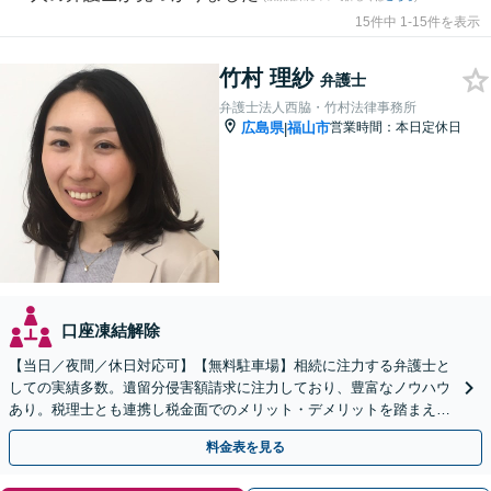
15件中 1-15件を表示
竹村 理紗
弁護士
弁護士法人西脇・竹村法律事務所
広島県
福山市
営業時間：本日定休日
|
口座凍結解除
【当日／夜間／休日対応可】【無料駐車場】相続に注力する弁護士と
しての実績多数。遺留分侵害額請求に注力しており、豊富なノウハウ
あり。税理士とも連携し税金面でのメリット・デメリットを踏まえた
解決が可能。難しい複雑な相続問題でも、お任せください。
料金表を見る