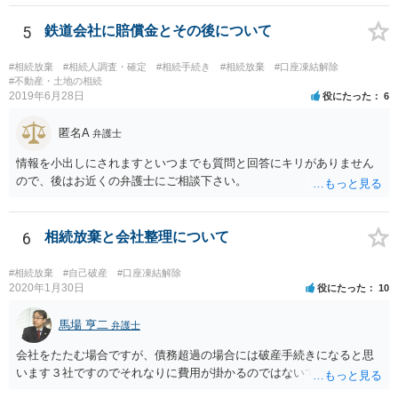
したら、早急に家裁に行って相続放棄の申述をしたい旨告げて必要な
書類を提出されることをおすすめいたします。 なお、お父様の債務が
5
鉄道会社に賠償金とその後について
他にもあるかもしれないというリスクを考えますと、相続放棄の申述
にあたっては、法テラスの無料相談等を利用して弁護士に相談するこ
#相続放棄
#相続人調査・確定
#相続手続き
#相続放棄
#口座凍結解除
とも十分考えられるかと存じます。また、ご記載いただいた事実関係
#不動産・土地の相続
2019年6月28日
役にたった
6
を拝見するかぎり、再婚相手のかたは既に相続放棄をされている可能
性があるかもしれません。
匿名A
弁護士
情報を小出しにされますといつまでも質問と回答にキリがありません
ので、後はお近くの弁護士にご相談下さい。
6
相続放棄と会社整理について
#相続放棄
#自己破産
#口座凍結解除
2020年1月30日
役にたった
10
馬場 亨二
弁護士
会社をたたむ場合ですが、債務超過の場合には破産手続きになると思
います３社ですのでそれなりに費用が掛かるのではないでしょうか。