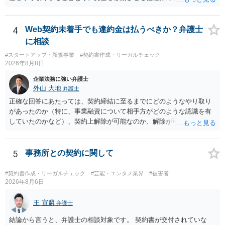
で、為替取引（資金移動業）に該当する可能性はあります。 もっと
も、為替取引に該当し得る場合であっても、いわゆる収納代行とし
て、資金移動業の規制の対象外となる余地があります。 この点につい
4
Web契約未着手でも違約金は払うべきか？弁護士
ては、単に「利用者から資金を受け取り、寄付団体に送金する」とい
に相談
う資金の流れだけで判断することはできず、アプリの仕組みが利用者
#スタートアップ・新規事業
#契約書作成・リーガルチェック
と寄付団体をつなぐプラットフォームとしてどのように位置付けられ
2026年8月8日
るのか、利用者からの支払がどのような性質のものなのか、寄付の意
思決定や寄付のタイミングがどのように設定されているのかなど、具
企業法務に強い弁護士
体的なサービスの座組を踏まえて検討する必要があります。 そのた
外山 大地
弁護士
め、現在検討されているアプリについて、資金移動業に該当する可能
正確な回答にあたっては、契約締結に至るまでにどのようなやり取り
性があるか、また、該当する場合にどのようなサービス設計にすれば
があったのか（特に、事業融資について相手方がどのような認識を有
資金移動業に該当しない形（収納代行など）で運用できるかについて
していたのかなど）、契約上解除が可能なのか、解除が可能であると
は、具体的なサービスの仕組みを確認した上で、個別に弁護士へご相
して契約上の違約金等を支払う必要があるのかなど、契約内容や具体
談いただくことをお勧めいたします。
的な経緯を踏まえて精査する必要がございます。 そのため、事情をお
伺いした上での検討が必要となりますので、個別に弁護士へのご相談
5
事務所との契約に関して
をご検討いただければと存じます。
#契約書作成・リーガルチェック
#芸能・エンタメ業界
#被害者
2026年8月6日
王 宣麟
弁護士
結論から言うと、弁護士の相談対象です。 契約書が交付されていな