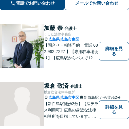
婚問題」「私選刑事事件」「自己破
電話でお問い合わせ
メールでお問い合わせ
産」「相続」問題を得意としていま
す。
加藤 泰
弁護士
うした法律事務所
広島県
広島市東区
|
【問合せ・相談予約 電話 08
詳細を見
2-962-7227 】【専用駐車場あ
る
り】【広島駅からバスで12
分】 相続事件に力をいれてい
ます。お近くの方も遠方の方
もお気軽に上記電話番号まで
お電話ください。
坂倉 敬済
弁護士
坂倉総合法律事務所
広島県
広島市中区
新白島駅
から徒歩2分
|
【新白島駅徒歩2分】【法テラ
詳細を見
ス利用可】広島の身近な法律
る
相談所を目指しています。依
頼者さまの抱えていらっしゃ
る不安や、ご希望を丁寧にお