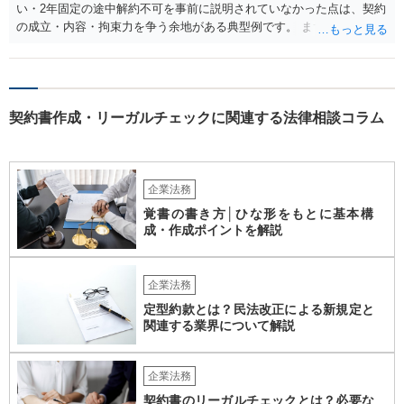
い・2年固定の途中解約不可を事前に説明されていなかった点は、契約
の成立・内容・拘束力を争う余地がある典型例です。 まずは、運営と
のやり取り、規約のスクショ等の証拠を集めて、弁護士に相談されて
みてはいかがでしょうか。 また同時並行で（もしまだされていないの
であれば）書面で退所意思の明確化はしておくべきだと考えます。
契約書作成・リーガルチェックに関連する法律相談コラム
企業法務
覚書の書き方│ひな形をもとに基本構
成・作成ポイントを解説
企業法務
定型約款とは？民法改正による新規定と
関連する業界について解説
企業法務
契約書のリーガルチェックとは？必要な