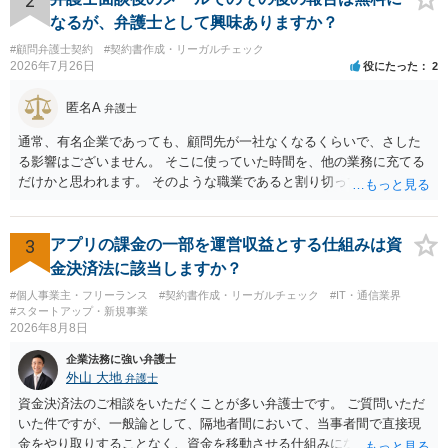
2
なるが、弁護士として興味ありますか？
#顧問弁護士契約
#契約書作成・リーガルチェック
2026年7月26日
役にたった
2
匿名A
弁護士
通常、有名企業であっても、顧問先が一社なくなるくらいで、さした
る影響はございません。 そこに使っていた時間を、他の業務に充てる
だけかと思われます。 そのような職業であると割り切ってご相談され
た方が、かえって良い弁護士に巡り会えるのではないかと思います。
相談者様のご意見が反映されることを、お祈りしております。
3
アプリの課金の一部を運営収益とする仕組みは資
金決済法に該当しますか？
#個人事業主・フリーランス
#契約書作成・リーガルチェック
#IT・通信業界
#スタートアップ・新規事業
2026年8月8日
企業法務に強い弁護士
外山 大地
弁護士
資金決済法のご相談をいただくことが多い弁護士です。 ご質問いただ
いた件ですが、一般論として、隔地者間において、当事者間で直接現
金をやり取りすることなく、資金を移動させる仕組みになりますの