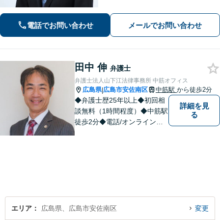
寧なヒアリング／アドバイスでご相談
者様の利益を全力で守ります。あなた
を第一に考えたパートナー弁護士に。
電話でお問い合わせ
メールでお問い合わせ
早めのご相談が有利な解決の鍵です。
田中 伸
弁護士
弁護士法人山下江法律事務所 中筋オフィス
広島県
広島市安佐南区
中筋駅
から徒歩2分
|
◆弁護士歴25年以上◆初回相
詳細を見
談無料（1時間程度）◆中筋駅
る
徒歩2分◆電話/オンライン相
談可◆夜間相談可◆相続、交
通事故、離婚、不貞慰謝料請
求、企業法務等。広島市北部
地域の皆様に寄り添い、地域
密着型の法律事務所としてよ
り身近な法的サービスを提供
します。
エリア
広島県、広島市安佐南区
変更