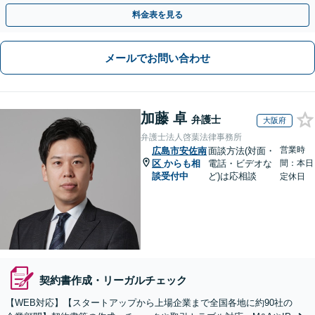
や契約書作成・交渉はお任せください【初回無料】
料金表を見る
メールでお問い合わせ
加藤 卓
弁護士
大阪府
弁護士法人啓葉法律事務所
営業時
広島市安佐南
面談方法(対面・
区
からも相
電話・ビデオな
間：本日
談受付中
ど)は応相談
定休日
契約書作成・リーガルチェック
【WEB対応】【スタートアップから上場企業まで全国各地に約90社の