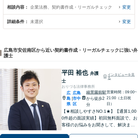
相談内容
企業法務、契約書作成・リーガルチェック
変更
詳細条件
未選択
変更
広島市安佐南区から近い契約書作成・リーガルチェックに強い弁
護士
平田 裕也
弁護
インタビューを見
る
士
おりづる法律事務所
縮景園前駅
営業時間：09:00~
広
広島
21:00（土日祝
島
市中
から徒歩2
|
県
区
日）
分
【★相談しやすさNO.1★】【通算1,00
0件超の面談実績】初回無料面談で、お
客様のお悩みをお聞きして、解決まで
の道筋を示します。「不貞行為」「離