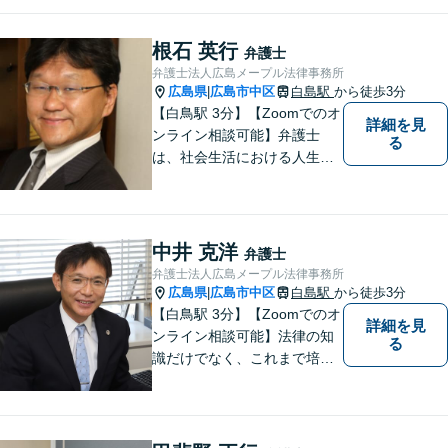
伺いいたします。法律トラブ
ルにお悩みの方はご相談くだ
根石 英行
弁護士
さい。
弁護士法人広島メープル法律事務所
広島県
広島市中区
白島駅
から徒歩3分
|
【白鳥駅 3分】【Zoomでのオ
詳細を見
ンライン相談可能】弁護士
る
は、社会生活における人生の
パートナー、転ばぬ先の杖だ
と考えています。リラックス
してお話しいただける環境を
整えておりますので、困った
中井 克洋
弁護士
とき、迷ったときはお気軽に
弁護士法人広島メープル法律事務所
ご相談ください。
広島県
広島市中区
白島駅
から徒歩3分
|
【白鳥駅 3分】【Zoomでのオ
詳細を見
ンライン相談可能】法律の知
る
識だけでなく、これまで培っ
てきた経験や現場感覚を大切
にして、これからもご助言や
事件処理を迅速かつ丁寧に行
ってまいります。 ぜひご相談