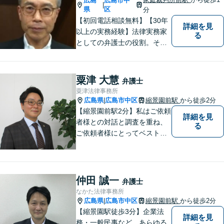
広島
広島市中
|
県
区
分
【初回電話相談無料】【30年
詳細を見
以上の実務経験】法律実務家
る
としての弁護士の役割。それ
は紛争の適正な解決である。
そのために弁護士は、法的に
トラブルをかかえた組織また
粟津 大慧
弁護士
は人と一定の距離を保ちなが
粟津法律事務所
ら、できるだけ納得のいく解
広島県
広島市中区
縮景園前駅
から徒歩2分
|
決を導き出さなければならな
【縮景園前駅2分】私はご依頼
詳細を見
い。
者様との対話と調査を重ね、
る
ご依頼者様にとってベストな
解決方法を提示・実現してい
くことを大事にしています。
幅広い事件についてご依頼者
様にご満足いただけるよう、
仲田 誠一
弁護士
日々研鑽を積んでおります。
なかた法律事務所
ぜひお気軽にご相談くださ
広島県
広島市中区
縮景園前駅
から徒歩2分
|
い。
【縮景園駅徒歩3分】企業法
詳細を見
務・一般民事など、あらゆる