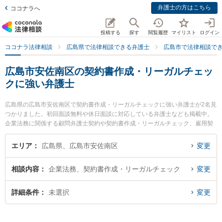
弁護士の方はこちら
ココナラへ
投稿する
探す
閲覧履歴
マイリスト
ログイン
ココナラ法律相談
広島県で法律相談できる弁護士
広島市で法律相談で
広島市安佐南区の契約書作成・リーガルチェッ
クに強い弁護士
広島県の広島市安佐南区で契約書作成・リーガルチェックに強い弁護士が2名見
つかりました。初回面談無料や休日面談に対応している弁護士なども掲載中。
企業法務に関係する顧問弁護士契約や契約書作成・リーガルチェック、雇用契
約書・就業規則作成等の細かな分野での絞り込み検索もでき便利です。特に安
佐合同法律事務所の原田 龍明弁護士や弁護士法人山下江法律事務所 中筋オフィ
エリア
広島県、広島市安佐南区
変更
スの田中 伸弁護士のプロフィール情報や弁護士費用、強みなどが注目されてい
ます。『広島市安佐南区で土日や夜間に発生した契約書作成・リーガルチェッ
相談内容
企業法務、契約書作成・リーガルチェック
変更
クのトラブルを今すぐに弁護士に相談したい』『契約書作成・リーガルチェッ
クのトラブル解決の実績豊富な近くの弁護士を検索したい』『初回相談無料で
契約書作成・リーガルチェックを法律相談できる広島市安佐南区内の弁護士に
詳細条件
未選択
変更
相談予約したい』などでお困りの相談者さんにおすすめです。