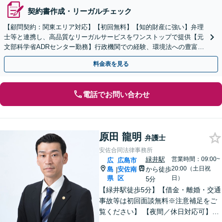
契約書作成・リーガルチェック
【顧問契約：関東エリア対応】【初回無料】【知的財産に強い】弁理
士等と連携し、高品質なリーガルサービスをワンストップで提供【元
文部科学省ADRセンター勤務】行政機関での経験、環境法への豊富な
知識を活かし、事業者さまの抱える問題を解決へ導きます
料金表を見る
電話でお問い合わせ
原田 龍明
弁護士
安佐合同法律事務所
緑井駅
営業時間：09:00~
広
広島市
20:00（土日祝
島
安佐南
から徒歩
|
県
区
日）
5分
【緑井駅徒歩5分】【借金・離婚・交通
事故等は初回面談無料※注意補足をご
覧ください】 【夜間／休日対応可】丁