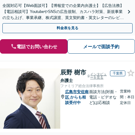
全国対応可【Web面談可】【博報堂での企業内弁護士】【広告法務】
【電話相談可】YoutubeやSNSの広告規制、カスハラ対策、新規事業
の立ち上げ、事業承継、株式譲渡、英文契約書・英文レターのレビュ
ー・ドラフトなどに対応。
料金表を見る
電話でお問い合わせ
メールで面談予約
辰野 樹市
千葉県
インタビュ
ーを見る
弁護士
ファミリア総合法律事務所
営業時
広島市安佐南
面談方法(対面・
区
からも相
電話・ビデオな
間：本日
談受付中
ど)は応相談
定休日