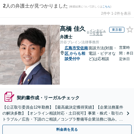
2
人の弁護士が見つかりました
(検索結果について詳しくは
こちら
)
2件中 1-2件を表示
髙橋 佳久
東京都
インタビュ
ーを見る
弁護士
渋谷ブレイン法律事務所
営業時
広島市安佐南
面談方法(対面・
区
からも相
電話・ビデオな
間：本日
談受付中
ど)は応相談
定休日
契約書作成・リーガルチェック
【公正取引委員会12年勤務】【最高裁決定獲得実績】【企業法務案件
の解決多数】【オンライン相談対応・土日祝可】事業・株式・取引の
トラブル／広告・下請のご相談／コンプラ整備等企業法務に強み。株
式の相続／誹謗中傷対策／不動産問題まで幅広く対応！
料金表を見る