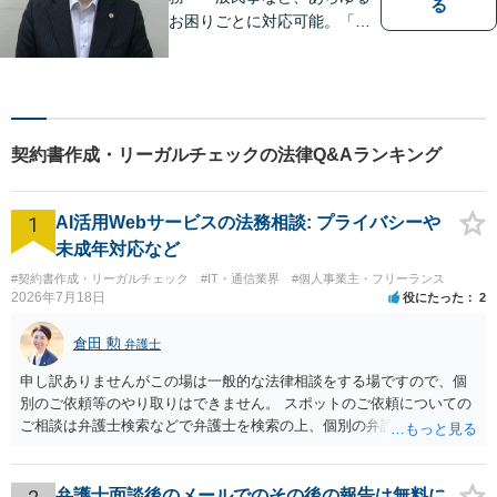
る
お困りごとに対応可能。「実
直」「真摯」「専門性」を大
切する弁護士です。お気軽に
ご相談ください。【日・祝も
対応可】
契約書作成・リーガルチェックの法律Q&Aランキング
1
AI活用Webサービスの法務相談: プライバシーや
未成年対応など
#契約書作成・リーガルチェック
#IT・通信業界
#個人事業主・フリーランス
2026年7月18日
役にたった
2
倉田 勲
弁護士
申し訳ありませんがこの場は一般的な法律相談をする場ですので、個
別のご依頼等のやり取りはできません。 スポットのご依頼についての
ご相談は弁護士検索などで弁護士を検索の上、個別の弁護士にご連絡
ください。
弁護士面談後のメールでのその後の報告は無料に