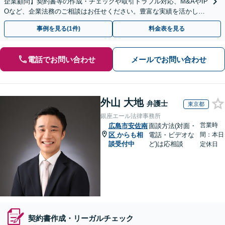
企業顧問】契約書等の作成・チェックや取引トラブル対応、M&AやIP
Oなど、企業法務のご相談はお任せください。豊富な実績を活かし的
確に対応を進めてまいります。
事例を見る(1件)
料金表を見る
電話でお問い合わせ
メールでお問い合わせ
外山 大地
弁護士
東京都
銀座エール法律事務所
営業時
広島市安佐南
面談方法(対面・
区
からも相
電話・ビデオな
間：本日
談受付中
ど)は応相談
定休日
契約書作成・リーガルチェック