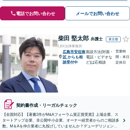
電話でお問い合わせ
メールでお問い合わせ
柴田 堅太郎
弁護士
東京都
LBX法律事務所
営業時
広島市安佐南
面談方法(対面・
区
からも相
電話・ビデオな
間：本日
談受付中
ど)は応相談
定休日
契約書作成・リーガルチェック
【全国対応】【著書2作がM&Aフォーラム賞正賞受賞】上場企業、ス
タートアップ企業、非公開中小企業、オーナー経営者からのご相談多
数。M＆Aを仲介業者に丸投げしていませんか？デューデリジェンス