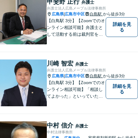
甲斐野 正行
弁護士
ください。
弁護士法人広島メープル法律事務所
広島県
広島市中区
白島駅
から徒歩3分
|
【白鳥駅 3分】【Zoomでのオ
詳細を見
ンライン相談可能】弁護士と
る
して活動する前は裁判官を務
めておりました。裁判官とし
ての経験を活かして、少しで
もみなさんのお力になりたい
と思っています。少しでも何
川崎 智宏
弁護士
か気になることがありました
弁護士法人広島メープル法律事務所
ら、お気軽にご相談くださ
広島県
広島市中区
白島駅
から徒歩3分
|
い。
【白鳥駅 3分】【Zoomでのオ
詳細を見
ンライン相談可能】「相談し
る
てよかった」といっていただ
けるように、依頼者に寄り添
い、ベストな解決を目指しま
す。打ち合わせ室内にキッズ
スペースのご用意が可能で
中村 信介
弁護士
す。ご希望の方はご予約の際
中村法律事務所
にお申し付けください。
家庭裁判所前駅
から徒歩1