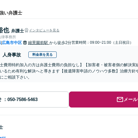
強い弁護士
裕也
弁護士
インタビューを見る
法律事務所
県
広島市中区
縮景園前駅
から徒歩2分
営業時間：09:00~21:00（土日祝日）
|
人身事故
料金表を見る
士費用特約加入の方は弁護士費用の負担なし】【加害者・被害者側の解決実
いるため有利な解決へと導きます【後遺障害申請のノウハウ多数】治療方針
にご相談下さい。
せ
メール
士