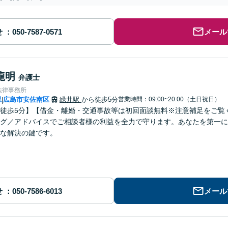
せ
メール
龍明
弁護士
法律事務所
県
広島市安佐南区
緑井駅
から徒歩5分
営業時間：09:00~20:00（土日祝日）
|
徒歩5分】【借金・離婚・交通事故等は初回面談無料※注意補足をご覧
グ／アドバイスでご相談者様の利益を全力で守ります。あなたを第一に
な解決の鍵です。
せ
メール