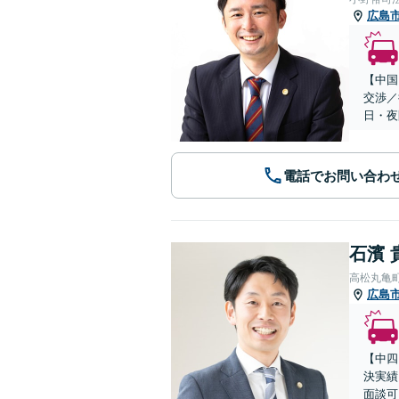
広島
【中国
交渉／
日・夜
電話でお問い合わ
石濱 
高松丸亀
広島
【中四
決実績
面談可