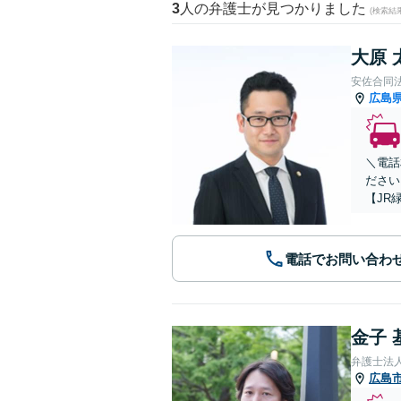
3
人の弁護士が見つかりました
(検索結
大原 
安佐合同
広島
＼電話
ださい
【JR
電話でお問い合わ
金子 
弁護士法
広島