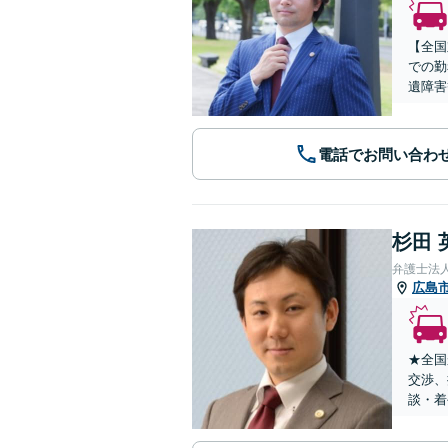
【全国
での勤
遺障害
電話でお問い合わ
杉田 
弁護士法
広島
★全国
交渉、
談・着