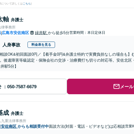
果について詳しくは
こちら
)
太軸
弁護士
法律事務所
県
広島市安佐南区
緑井駅
から徒歩5分
営業時間：本日定休日
|
人身事故
料金表を見る
相談OK&初回面談0円／【着手金0円&弁護士特約で実費負担なしの場合も
。後遺障害等級認定・保険会社の交渉・治療費打ち切りの対応等。安佐北区
緑井駅5分】
せ
メール
基成
弁護士
人九重法律事務所
市安佐南区
からも相談受付中
面談方法(対面・電話・ビデオなど)は応相談
営業