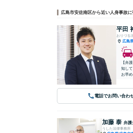
広島市安佐南区から近い人身事故に
平田 
おりづる
広島
【弁護
知して
お早め
電話でお問い合わ
加藤 泰
弁護
うした法律事務所