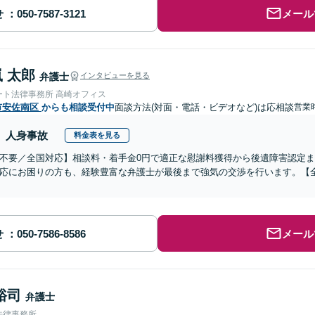
せ
メール
 太郎
弁護士
インタビューを見る
ート法律事務所 高崎オフィス
市安佐南区
からも相談受付中
面談方法(対面・電話・ビデオなど)は応相談
営業時
人身事故
料金表を見る
不要／全国対応】相談料・着手金0円で適正な慰謝料獲得から後遺障害認定
応にお困りの方も、経験豊富な弁護士が最後まで強気の交渉を行います。【全
せ
メール
裕司
弁護士
法律事務所