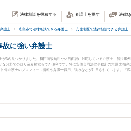
法律相談を投稿する
弁護士を探す
法律Q
弁護士
広島市で法律相談できる弁護士
安佐南区で法律相談できる弁護士
事故に強い弁護士
士が3名見つかりました。初回面談無料や休日面談に対応している弁護士、解決事
かな分野での絞り込み検索もでき便利です。特に安佐合同法律事務所の大原 太軸弁
田中 伸弁護士のプロフィール情報や弁護士費用、強みなどが注目されています。『
人身事故のトラブル解決の実績豊富な近くの弁護士を検索したい』『初回相談無料
者さんにおすすめです。