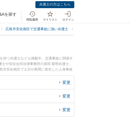
弁護士の方はこちら
&Aを探す
閲覧履歴
マイリスト
ログイン
広島市安佐南区で交通事故に強い弁護士
広島市安佐南区で人身事故に強い
例を持つ弁護士なども掲載中。交通事故に関係す
護士や安佐合同法律事務所の原田 龍明弁護士、
広島市安佐南区で土日や夜間に発生した人身事故
で人身事故を法律相談できる広島市安佐南区内の
変更
変更
変更