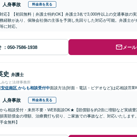
人身事故
料金表を見る
対応】【初回無料｜弁護士特約OK】弁護士3名で3,000件以上の交通事故の
務経験があり、保険会社側の主張を予測し先回りした対応が可能。弁護士が
等に対応。
せ
メール
英史
弁護士
人みなと法律事務所
市安佐南区
からも相談受付中
面談方法(対面・電話・ビデオなど)は応相談
営業
人身事故
料金表を見る
から相談受付・来所不要・WEB面談OK★【賠償額を約2倍に増額など実績豊
損害賠償金の増額、治療費打ち切り、ご家族での事故など、対応いたします
手金無料】