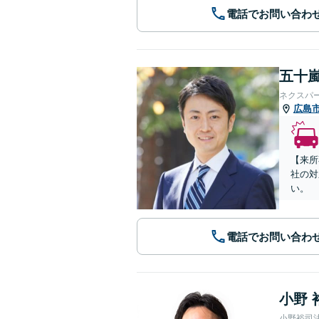
電話でお問い合わ
五十嵐
ネクスパ
広島
【来所
社の対
い。
電話でお問い合わ
小野 
小野裕司