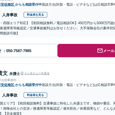
市安佐南区
からも相談受付中
面談方法(対面・電話・ビデオなど)は応相談
営業
人身事故
料金表を見る
・四国エリア対応】【初回相談無料／電話相談OK】450万円から5000万円
後遺障害等級認定／交通事故裁判はお任せください。大手保険会社の案件対
間面談可能】
せ
メール
貴文
弁護士
インタビューを見る
町法律事務所
市安佐南区
からも相談受付中
面談方法(対面・電話・ビデオなど)は応相談
営業
人身事故
料金表を見る
国エリア】【初回相談無料】交通事故に特化した弁護士です。物損や重症、死亡
！保険会社との交渉／後遺障害等級認定／過失割合／休業損害など、どんな
】【完全個室】