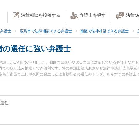
法律相談を投稿する
弁護士を探す
法律Q
弁護士
広島市で法律相談できる弁護士
南区で法律相談できる弁護士
者の選任に強い弁護士
弁護士が1名見つかりました。初回面談無料や休日面談に対応している弁護士など
野での絞り込み検索もでき便利です。特に弁護士法人あさかぜ法律事務所 広島駅前
広島市南区で土日や夜間に発生した遺言執行者の選任のトラブルを今すぐに弁護士
初回相談無料で遺言執行者の選任を法律相談できる広島市南区内の弁護士に相談予
選任