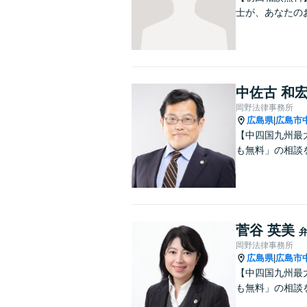
士が、あなたの
中佐古 和
岡野法律事務所
広島県
広島市
|
【中四国九州最
も無料」の相談
菅谷 英美
岡野法律事務所
広島県
広島市
|
【中四国九州最
も無料」の相談