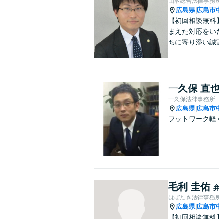
山本総合法律事務
広島県
広島市
|
【初回相談無料
まえた対応をい
ちに寄り添い誠
一久保 直
一久保法律事務所
広島県
広島市
|
フットワーク軽
毛利 圭佑
はばたき法律事務
広島県
広島市
|
【初回相談無料