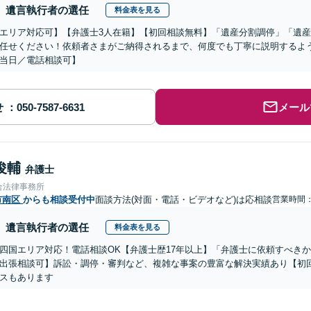
遺言執行者の選任
料金表を見る
エリア対応可】【弁護士3人在籍】【初回相談無料】「遺産分割調停」「遺
任せください！依頼者さまがご納得されるまで、何度でも丁寧に説明するよ
当日／電話相談可】
せ
メール
俊輔
弁護士
合法律事務所
市南区
からも相談受付中
面談方法(対面・電話・ビデオなど)は応相談
営業時間
遺言執行者の選任
料金表を見る
四国エリア対応！電話相談OK【弁護士歴17年以上】「弁護士に依頼すべき
出張相談可】訴訟・調停・審判など、複雑な事案の豊富な解決実績あり【初
スもあります