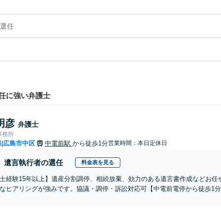
選任
任に強い弁護士
明彦
弁護士
事務所
県
広島市中区
中電前駅
から徒歩1分
営業時間：本日定休日
|
遺言執行者の選任
料金表を見る
士経験15年以上】遺産分割調停、相続放棄、効力のある遺言書作成などお任
なヒアリングが強みです。協議・調停・訴訟対応可【中電前電停から徒歩1