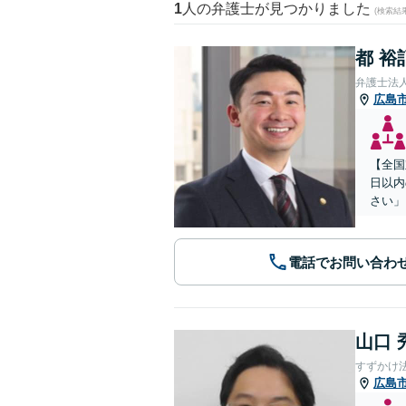
1
人の弁護士が見つかりました
(検索結
都 裕
弁護士法
広島
【全国
日以内
さい」
電話でお問い合わ
山口 
すずかけ
広島