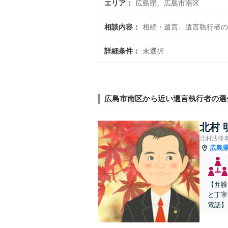
エリア
広島県、広島市南区
相談内容
相続・遺言、遺言執行者の
詳細条件
未選択
広島市南区から近い遺言執行者の選
北村 
北村法律
広島
【弁護
と丁寧
電話】