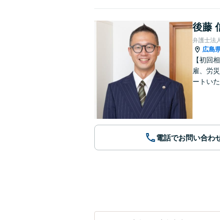
後藤 
弁護士法
広島
【初回相
雇、労災
ートいた
電話でお問い合わ