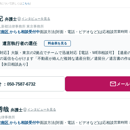
果について詳しくは
こちら
)
記
弁護士
インタビューを見る
人新都法律事務所 東京事務所
市南区
からも相談受付中
面談方法(対面・電話・ビデオなど)は応相談
営業時間：0
遺言執行者の選任
料金表を見る
対応】大阪・東京の2拠点でチームで迅速対応【電話・WEB相談可】【遺産
の返信を心がけます「不動産が絡んだ複雑な遺産分割／遺留分／遺言書の作
【休日相談あり】
せ
メール
秀哉
弁護士
インタビューを見る
法律事務所
市南区
からも相談受付中
面談方法(対面・電話・ビデオなど)は応相談
営業時間