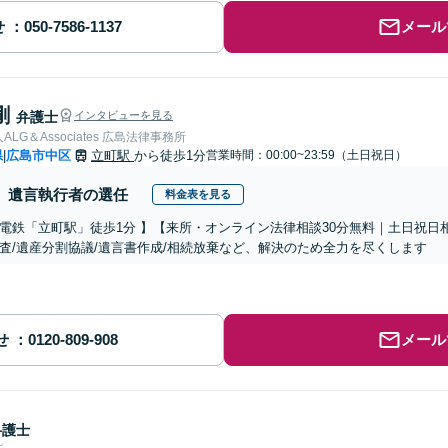
せ
メール
剛
弁護士
インタビューを見る
LG＆Associates 広島法律事務所
県
広島市中区
立町駅
から徒歩1分
営業時間：00:00~23:59（土日祝日）
|
遺言執行者の選任
料金表を見る
電鉄「立町駅」徒歩1分 】【来所・オンライン法律相談30分無料｜土日祝日
査/遺産分割協議/遺言書作成/相続放棄など、解決のため全力を尽くします
せ
メール
弁護士