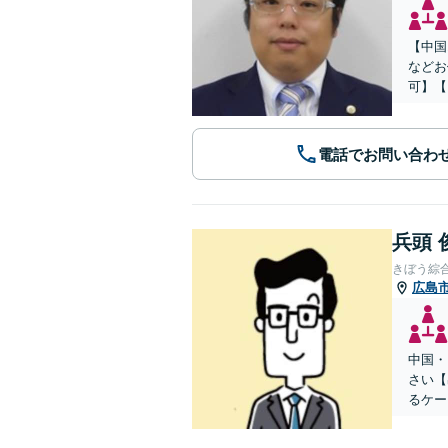
【中国
などお
可】【
電話でお問い合わ
兵頭 
きぼう綜
広島
中国・
さい【
るケー