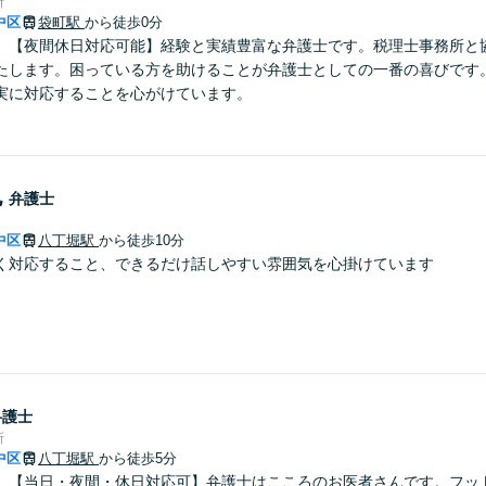
所
中区
袋町駅
から徒歩0分
】【夜間休日対応可能】経験と実績豊富な弁護士です。税理士事務所と
たします。困っている方を助けることが弁護士としての一番の喜びです
実に対応することを心がけています。
也
弁護士
中区
八丁堀駅
から徒歩10分
く対応すること、できるだけ話しやすい雰囲気を心掛けています
弁護士
所
中区
八丁堀駅
から徒歩5分
】【当日・夜間・休日対応可】弁護士はこころのお医者さんです。フッ