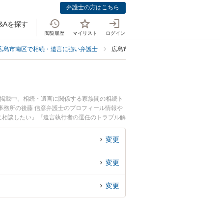
弁護士の方はこちら
&Aを探す
閲覧履歴
マイリスト
ログイン
広島市南区で相続・遺言に強い弁護士
広島市南区で遺言執行者の選任に強い弁
も掲載中。相続・遺言に関係する家族間の相続ト
事務所の後藤 信彦弁護士のプロフィール情報や
に相談したい』『遺言執行者の選任のトラブル解
約したい』などでお困りの相談者さんにおすすめ
変更
変更
変更