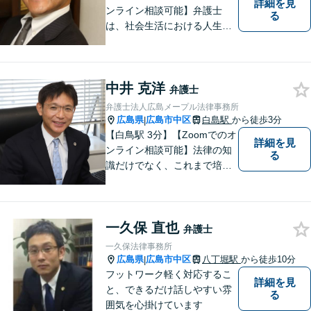
詳細を見
ンライン相談可能】弁護士
る
は、社会生活における人生の
パートナー、転ばぬ先の杖だ
と考えています。リラックス
してお話しいただける環境を
中井 克洋
整えておりますので、困った
弁護士
とき、迷ったときはお気軽に
弁護士法人広島メープル法律事務所
ご相談ください。
広島県
広島市中区
白島駅
から徒歩3分
|
【白鳥駅 3分】【Zoomでのオ
詳細を見
ンライン相談可能】法律の知
る
識だけでなく、これまで培っ
てきた経験や現場感覚を大切
にして、これからもご助言や
事件処理を迅速かつ丁寧に行
一久保 直也
ってまいります。 ぜひご相談
弁護士
ください。
一久保法律事務所
広島県
広島市中区
八丁堀駅
から徒歩10分
|
フットワーク軽く対応するこ
詳細を見
と、できるだけ話しやすい雰
る
囲気を心掛けています