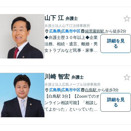
ための法律事務所です。皆様
にとってのアクセスを何より
山下 江
重視しています。また、弊事
弁護士
務所は迅速な対応・回答を最
弁護士法人山下江法律事務所
優先にしています。
広島県
広島市中区
縮景園前駅
から徒歩2分
|
◆弁護士歴３０年以上◆企業
詳細を見
法務、相続・遺言、離婚・男
る
女トラブルなど民事・家事事
件全般、刑事弁護などお任せ
ください！◆縮景園前駅徒歩1
分◆月曜夜間／土曜相談可◆
川崎 智宏
電話／オンライン相談可◆相
弁護士
談実績39,000件以上（事務所
弁護士法人広島メープル法律事務所
総数）
広島県
広島市中区
白島駅
から徒歩3分
|
【白鳥駅 3分】【Zoomでのオ
詳細を見
ンライン相談可能】「相談し
る
てよかった」といっていただ
けるように、依頼者に寄り添
い、ベストな解決を目指しま
す。打ち合わせ室内にキッズ