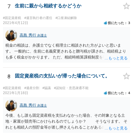
ついては、お父様自身が遺産分割手続をしなかったのですから、あき
7
生前に親から相続するかどうか
らめるしかないと思います。
#固定資産税
#遺言執行者の選任
#口座凍結解除
2021年4月12日
役にたった
3
高島 秀行
弁護士
税金の相談は、弁護士でなく税理士に相談された方がよいと思いま
す。 一般的に、生前に名義変更されると贈与税が課され、相続税より
も多く税金がかかります。 ただ、相続時精算課税制度を取れば、実質
的に相続税と同等の税金で済む可能性があります。 実際に税理士にど
ういう場合にどれくらい税金がかかるか計算してもらって どういう方
針を取るか決められたらよいと思います。
8
固定資産税の支払いが滞った場合について。
#固定資産税
#遺産分割
#協議
#認知症・意思疎通不能
2021年1月18日
役にたった
4
高島 秀行
弁護士
今後、もし誰も固定資産税を支払わなかった場合、その対象となる土
地・家屋が競売等にかけられるのでしょうか？ そうなります。 そ
れとも相続人の預貯金等が差し押さえられることがあるのでしょう