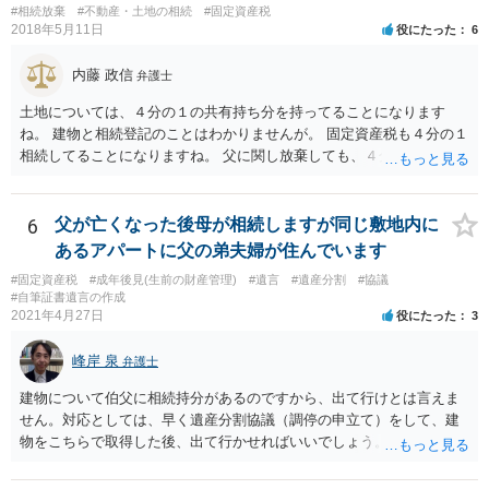
#相続放棄
#不動産・土地の相続
#固定資産税
2018年5月11日
役にたった
6
内藤 政信
弁護士
土地については、４分の１の共有持ち分を持ってることになります
ね。 建物と相続登記のことはわかりませんが。 固定資産税も４分の１
相続してることになりますね。 父に関し放棄しても、４分の１はあな
たが所有していることになりますね。 父の分を払わないようにすれ
ば、単純承認にはならないでしょう。 役所にも話を通しておいた方が
いいでしょう。 あるいは、相続して売却しても、滞納に追いつかない
6
父が亡くなった後母が相続しますが同じ敷地内に
ですかね。
あるアパートに父の弟夫婦が住んでいます
#固定資産税
#成年後見(生前の財産管理)
#遺言
#遺産分割
#協議
#自筆証書遺言の作成
2021年4月27日
役にたった
3
峰岸 泉
弁護士
建物について伯父に相続持分があるのですから、出て行けとは言えま
せん。対応としては、早く遺産分割協議（調停の申立て）をして、建
物をこちらで取得した後、出て行かせればいいでしょう。 建物の固定
資産税については、持分に応じた負担が考えられますが、時効にかか
っていない部分については請求すればいいと思います。 なお、家賃に