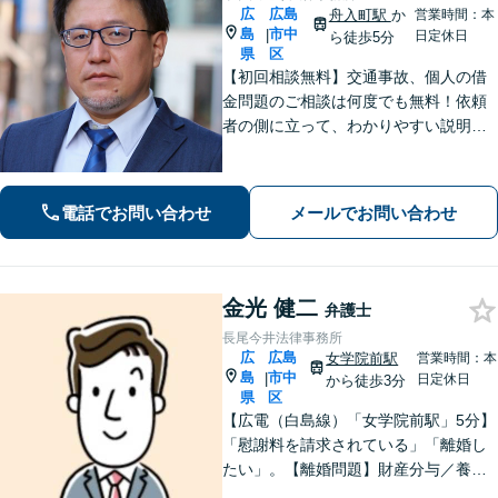
広
広島
舟入町駅
か
営業時間：本
島
市中
|
日定休日
ら徒歩5分
県
区
【初回相談無料】交通事故、個人の借
金問題のご相談は何度でも無料！依頼
者の側に立って、わかりやすい説明を
心がけます。一番頼れる弁護士を目指
します【元エンジニアの弁護士】お気
軽にご相談ください【WEB面談可】
電話でお問い合わせ
メールでお問い合わせ
【広島電鉄舟入町駅・土橋駅徒歩5分】
金光 健二
弁護士
長尾今井法律事務所
広
広島
女学院前駅
営業時間：本
島
市中
|
日定休日
から徒歩3分
県
区
【広電（白島線）「女学院前駅」5分】
「慰謝料を請求されている」「離婚し
たい」。【離婚問題】財産分与／養育
費／婚姻費用／不貞慰謝料など。遺産