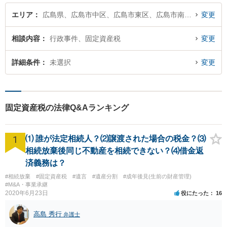
エリア
広島県、広島市中区、広島市東区、広島市南区、広島市西区、広島市安佐南区、広島市安佐北区、広島市安芸区、広島市佐伯区
変更
相談内容
行政事件、固定資産税
変更
詳細条件
未選択
変更
固定資産税の法律Q&Aランキング
1
⑴ 誰が法定相続人？⑵譲渡された場合の税金？⑶
相続放棄後同じ不動産を相続できない？⑷借金返
済義務は？
#相続放棄
#固定資産税
#遺言
#遺産分割
#成年後見(生前の財産管理)
#M&A・事業承継
2020年6月23日
役にたった
16
高島 秀行
弁護士