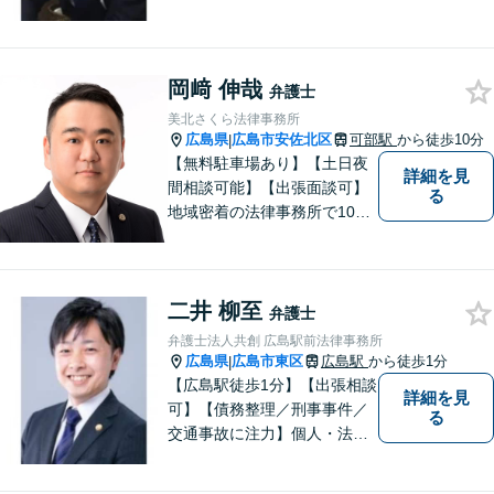
岡﨑 伸哉
弁護士
美北さくら法律事務所
広島県
広島市安佐北区
可部駅
から徒歩10分
|
【無料駐車場あり】【土日夜
詳細を見
間相談可能】【出張面談可】
る
地域密着の法律事務所で10年
以上の解決実績！依頼者様に
寄り添い、問題解決を行いま
す。夜間・休日の対応、出張
二井 柳至
面談も承っています！【借金
弁護士
問題相談無料】
弁護士法人共創 広島駅前法律事務所
広島県
広島市東区
広島駅
から徒歩1分
|
【広島駅徒歩1分】【出張相談
詳細を見
可】【債務整理／刑事事件／
る
交通事故に注力】個人・法人
どちらも可◎依頼者がアクセ
スしやすい環境づくりに尽力