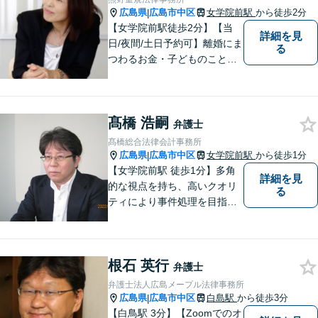
ら、お気軽にご相談くださ
広島県
広島市中区
女学院前駅
から徒歩2分
|
い。
【女学院前駅徒歩2分】【当
詳細を見
日/夜間/土日予約可】離婚にま
る
つわるお金・子どものこと、
不倫の慰謝料、相続や信託・
成年後見、個人/法人の借金か
らの再生や破産案件ならお任
髙橋 浩嗣
せください。丁寧にお話を伺
弁護士
い、お一人おひとりに合った
髙橋総合法律会計事務所
解決方法を提案します。
広島県
広島市中区
女学院前駅
から徒歩1分
|
【女学院前駅 徒歩1分】多角
詳細を見
的な視点を持ち、高いクオリ
る
ティにより事件処理を目指し
ます。
根石 英行
弁護士
弁護士法人広島メープル法律事務所
広島県
広島市中区
白島駅
から徒歩3分
|
【白鳥駅 3分】【Zoomでのオ