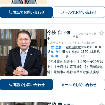
分割協議、遺言書作成、遺留分侵害額
請求など【相続・遺言】料金は明確に
電話でお問い合わせ
メールでお問い合わせ
細かく設定【初回相談無料】
今枝 仁
弁護
インタビューを見
る
士
弁護士法人イマジン今枝仁法律事務所
縮景園前駅
営業時間：08:00~
広
広島
23:55（土日祝
島
市中
から徒歩1
|
県
区
日）
分
【元検事の弁護士】【弁護士歴20年以
上】【土日祝対応可能】【初回相談無
料】元検事の経験や豊富な解決実績を
活かし、さまざまなトラブルのご相談
に的確に対応します。【必ず成功す
電話でお問い合わせ
メールでお問い合わせ
る】という【強い信念】をもって強気
で解決にあたります。
門脇 慧