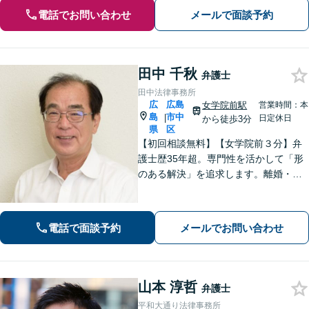
電話でお問い合わせ
メールで面談予約
田中 千秋
弁護士
田中法律事務所
広
広島
女学院前駅
営業時間：本
島
市中
|
日定休日
から徒歩3分
県
区
【初回相談無料】【女学院前３分】弁
護士歴35年超。専門性を活かして「形
のある解決」を追求します。離婚・債
務整理・不動産・相続・企業法務な
ど、個人・法人ともに実績豊富です。
話しやすい弁護士に是非ご相談くださ
電話で面談予約
メールでお問い合わせ
い。（合同庁舎内郵便局近く）
山本 淳哲
弁護士
平和大通り法律事務所