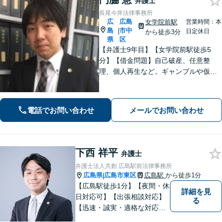
弁護士
長尾今井法律事務所
広
広島
女学院前駅
営業時間：本
島
市中
|
日定休日
から徒歩3分
県
区
【弁護士9年目】【女学院前駅徒歩5
分】【借金問題】自己破産、任意整
理、個人再生など。ギャンブルや仮想
通貨で破産した場合もご相談ください
【交通事故】後遺症の認定、賠償金額
などご相談ください【夜間土日祝相談
電話でお問い合わせ
メールでお問い合わせ
可】【初回相談無料】【Zoom面談可】
下西 祥平
弁護士
弁護士法人共創 広島駅前法律事務所
広島県
広島市東区
広島駅
から徒歩1分
|
【広島駅徒歩1分】【夜間・休
詳細を見
日対応可】【出張相談対応】
る
【迅速・誠実・適格な対応】
弊事務所は、依頼者の皆様の