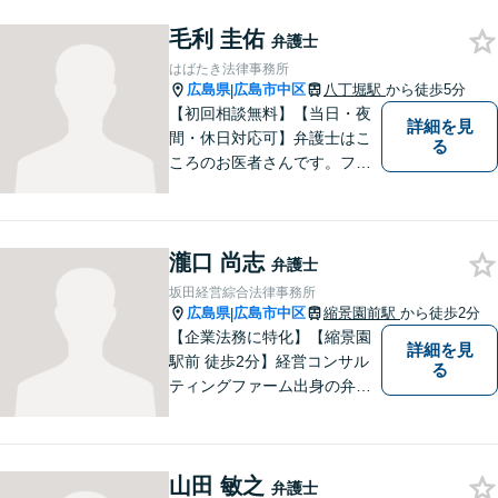
しています。すべての依頼者
毛利 圭佑
の「平和」が実現できるよ
弁護士
う、依頼者一人ひとりに寄り
はばたき法律事務所
添い、解決へ導きます。
広島県
広島市中区
八丁堀駅
から徒歩5分
|
【初回相談無料】【当日・夜
詳細を見
間・休日対応可】弁護士はこ
る
ころのお医者さんです。フッ
トワークの軽い弁護士が、あ
なたのお悩みをじっくり丁寧
にお聞きします。
瀧口 尚志
弁護士
坂田経営綜合法律事務所
広島県
広島市中区
縮景園前駅
から徒歩2分
|
【企業法務に特化】【縮景園
詳細を見
駅前 徒歩2分】経営コンサル
る
ティングファーム出身の弁護
士在籍。契約交渉・消費者法
に尽力。これまでの経験と知
見を活かし、課題を乗り越
山田 敏之
え、大きく成長できるような
弁護士