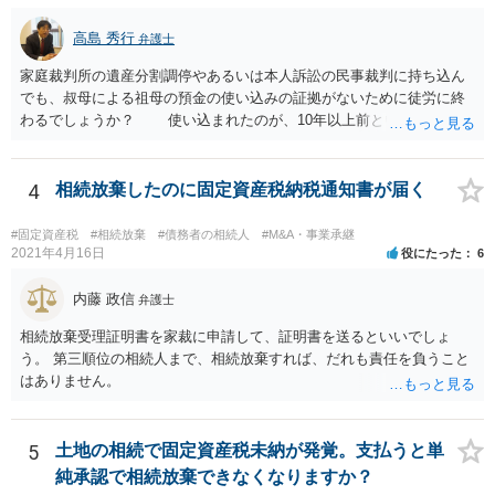
高島 秀行
弁護士
家庭裁判所の遺産分割調停やあるいは本人訴訟の民事裁判に持ち込ん
でも、叔母による祖母の預金の使い込みの証拠がないために徒労に終
わるでしょうか？ 使い込まれたのが、10年以上前ということだと
不当利得返還請求は時効で消滅している可能性があります。 ただ
し、不法行為の構成を取れば知ってから3年以内であれば、損害賠償請
求は可能です。 しかし、使い込みの立証をできるかどうかはわか
4
相続放棄したのに固定資産税納税通知書が届く
りません。 弁護士に面談で詳しい事情を話して相談された方がよ
いと思います。
#固定資産税
#相続放棄
#債務者の相続人
#M&A・事業承継
2021年4月16日
役にたった
6
内藤 政信
弁護士
相続放棄受理証明書を家裁に申請して、証明書を送るといいでしょ
う。 第三順位の相続人まで、相続放棄すれば、だれも責任を負うこと
はありません。
5
土地の相続で固定資産税未納が発覚。支払うと単
純承認で相続放棄できなくなりますか？