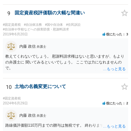
か？ 可能性はあります。 ただ一般的には不動産の競売になり
ます。 また、固定資産税は遺産分割協議が整わない限り、法定相続分
ではなくあくまで不可分債務（？）ということになって相続人全員、
9
固定資産税評価額の大幅な間違い
一蓮托生の義務が生じるのでしょうか？ 連帯納付義務があるの
で、相続人全員の責任となります。 あなたが立て替えておき、遺
#固定資産税
#自治体法務
#国や自治体
#住民訴訟
産分割の際に精算するのがよいと思います。 遺産分割協議が進ま
#自治体や学校などへの損害賠償・慰謝料請求
2019年6月20日
役にたった
3
ないのであれば、弁護士に相談して、遺産分割調停や審判を した
方が早く解決すると思います。
内藤 政信
弁護士
教えてくれないでしょう。 慰謝料請求権はないと思いますが、もより
の弁護士に 聞いてみるといいでしょう。 ここでは力になれませんの
で。
10
土地の名義変更について
#固定資産税
2024年6月29日
役にたった
2
内藤 政信
弁護士
路線価評価額110万円までの贈与は無税です。 終わります。