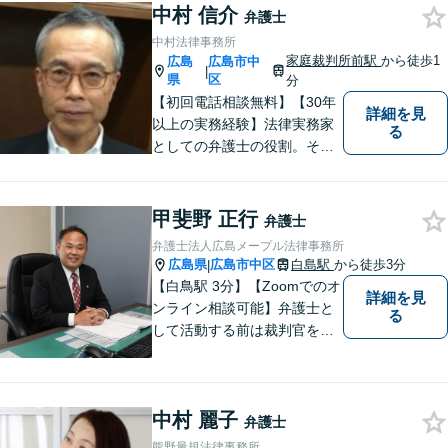
中村 信介
スペースのご用意が可能で
弁護士
す。ご希望の方はご予約の際
中村法律事務所
にお申し付けください。
家庭裁判所前駅
から徒歩1
広島
広島市中
|
県
区
分
【初回電話相談無料】【30年
詳細を見
以上の実務経験】法律実務家
る
としての弁護士の役割。それ
は紛争の適正な解決である。
そのために弁護士は、法的に
トラブルをかかえた組織また
甲斐野 正行
弁護士
は人と一定の距離を保ちなが
弁護士法人広島メープル法律事務所
ら、できるだけ納得のいく解
広島県
広島市中区
白島駅
から徒歩3分
|
決を導き出さなければならな
【白鳥駅 3分】【Zoomでのオ
詳細を見
い。
ンライン相談可能】弁護士と
る
して活動する前は裁判官を務
めておりました。裁判官とし
ての経験を活かして、少しで
もみなさんのお力になりたい
中村 麗子
と思っています。少しでも何
弁護士
か気になることがありました
熊野量規法律事務所