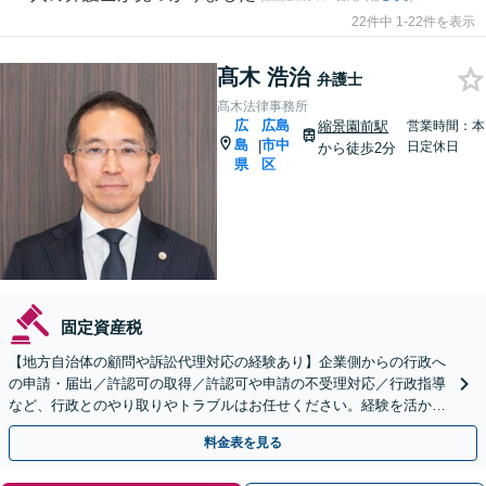
22件中 1-22件を表示
髙木 浩治
弁護士
髙木法律事務所
広
広島
縮景園前駅
営業時間：本
島
市中
|
日定休日
から徒歩2分
県
区
固定資産税
【地方自治体の顧問や訴訟代理対応の経験あり】企業側からの行政へ
の申請・届出／許認可の取得／許認可や申請の不受理対応／行政指導
など、行政とのやり取りやトラブルはお任せください。経験を活か
し、的確に対応します【縮景園前3分】【土日祝対応可】
料金表を見る