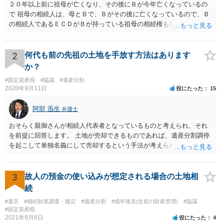
２０年以上前に祖母が亡くなり、その後にＢが今年亡くなっているの
で 祖母の相続人は、母とＢで、Ｂがその後に亡くなっているので、Ｂ
の相続人であるＥＣＤがＢが持っている祖母の相続権も相続すること
となります。 したがって、遺産分割協議するにも、相続放棄するにも
Ｅも行う必要があります。 Ｂの配偶者であるＥは常にＢの相続人とな
ります。
2
何代も前の先祖の土地を手放す方法はあります
か？
#固定資産税
#協議
#遺産分割
2020年9月11日
役にたった
15
阿部 迅生
弁護士
おそらく親御さんが相続人代表者となっているものと考えられ、それ
を前提に回答します。 土地が売却できるものであれば、遺産分割調停
を起こして単独名義にして売却するという手法が考えられます。 相続
人を見つけ出すことは時間と費用はかかりますが、実現できないこと
ではないです。問題は売却できる土地かどうかとどの程度で売却でき
るかになります。 売却できない又は売却できたとしてもわずかな金額
3
故人の預金の使い込みが想定される場合の土地相
であるとなれば、共有持ち分の放棄ができるかの検討になりますが、
続
放棄できたとしても時間と費用はかかるので、固定資産税の金額と比
#遺言
#相続財産調査・鑑定
#遺産分割
#成年後見(生前の財産管理)
#協議
較して費用対効果があるかどうかという検討になります。
#固定資産税
2021年9月6日
役にたった
4