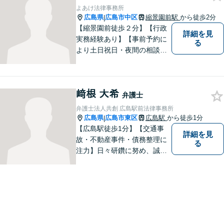
企業づくりをお手伝いいたし
よあけ法律事務所
ます。【24時間メール受付】
広島県
広島市中区
縮景園前駅
から徒歩2分
|
【縮景園前徒歩２分】【行政
詳細を見
実務経験あり】【事前予約に
る
より土日祝日・夜間の相談
可】明日のステージに進むお
手伝いをします。相続・遺
言・後見、離婚問題、債務整
﨑根 大希
理・破産、労働問題、企業法
弁護士
務、交通事故、刑事事件、行
弁護士法人共創 広島駅前法律事務所
政事件など。
広島県
広島市東区
広島駅
から徒歩1分
|
【広島駅徒歩1分】【交通事
詳細を見
故・不動産事件・債務整理に
る
注力】日々研鑽に努め、誠実
に執務を遂行することがモッ
トーです。紛争解決だけでな
く、紛争を予防するためのア
ドバイスを心がけています。
【法テラス利用可】