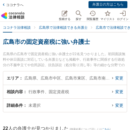
弁護士の方はこちら
ココナラへ
投稿する
探す
閲覧履歴
マイリスト
ログイン
ココナラ法律相談
広島県で法律相談できる弁護士
広島市で法律相談で
広島市の固定資産税に強い弁護士
広島県の広島市で固定資産税に強い弁護士が22名見つかりました。初回面談無
料や休日面談に対応している弁護士なども掲載中。行政事件に関係する行政処
分の不服申立てや住民訴訟、抗告訴訟（処分取り消し等）等の細かな分野での
絞り込み検索もでき便利です。特に髙木法律事務所の髙木 浩治弁護士や田中法
律事務所の田中 千秋弁護士、平和大通り法律事務所の山本 淳哲弁護士のプロフ
エリア
広島県、広島市中区、広島市東区、広島市南区、広島市西区、広島市安佐南区、広島市安佐北区、広島市安芸区、広島市佐伯区
変更
ィール情報や弁護士費用、強みなどが注目されています。『広島市で土日や夜
間に発生した固定資産税のトラブルを今すぐに弁護士に相談したい』『固定資
相談内容
行政事件、固定資産税
変更
産税のトラブル解決の実績豊富な近くの弁護士を検索したい』『初回相談無料
で固定資産税を法律相談できる広島市内の弁護士に相談予約したい』などでお
困りの相談者さんにおすすめです。
詳細条件
未選択
変更
22
人の弁護士が見つかりました
(検索結果について詳しくは
こちら
)