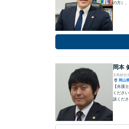
の方）、
岡本 
玉島総合
岡山
【弁護士
ください
談くださ