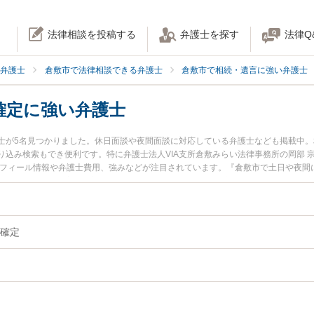
法律相談を投稿する
弁護士を探す
法律Q
弁護士
倉敷市で法律相談できる弁護士
倉敷市で相続・遺言に強い弁護士
確定に強い弁護士
士が5名見つかりました。休日面談や夜間面談に対応している弁護士なども掲載中
込み検索もでき便利です。特に弁護士法人VIA支所倉敷みらい法律事務所の岡部 
ロフィール情報や弁護士費用、強みなどが注目されています。『倉敷市で土日や夜間
のトラブル解決の実績豊富な近くの弁護士を検索したい』『初回相談無料で相続人
おすすめです。
確定