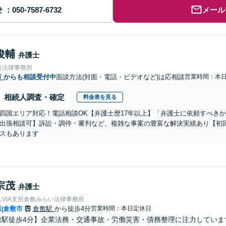
せ
メール
俊輔
弁護士
合法律事務所
市
からも相談受付中
面談方法(対面・電話・ビデオなど)は応相談
営業時間：本
相続人調査・確定
料金表を見る
四国エリア対応！電話相談OK【弁護士歴17年以上】「弁護士に依頼すべき
出張相談可】訴訟・調停・審判など、複雑な事案の豊富な解決実績あり【初
スもあります
宗茂
弁護士
VIA支所倉敷みらい法律事務所
県
倉敷市
倉敷駅
から徒歩4分
営業時間：本日定休日
|
敷駅徒歩4分】企業法務・交通事故・労働災害・債務整理に注力してい