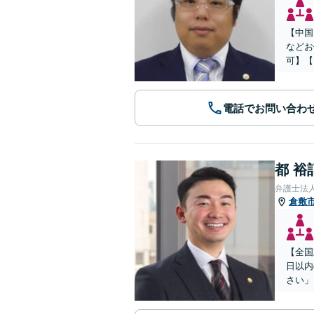
【中国
などお
可】【
電話でお問い合わ
都 裕
弁護士法
倉敷
【全国
日以内
さい」