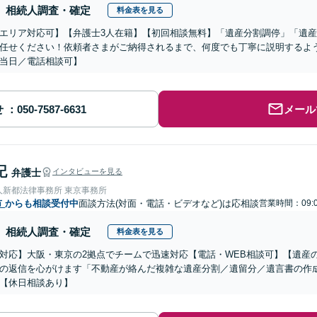
相続人調査・確定
料金表を見る
エリア対応可】【弁護士3人在籍】【初回相談無料】「遺産分割調停」「遺
任せください！依頼者さまがご納得されるまで、何度でも丁寧に説明するよ
当日／電話相談可】
せ
メール
記
弁護士
インタビューを見る
人新都法律事務所 東京事務所
市
からも相談受付中
面談方法(対面・電話・ビデオなど)は応相談
営業時間：09:
相続人調査・確定
料金表を見る
対応】大阪・東京の2拠点でチームで迅速対応【電話・WEB相談可】【遺産
の返信を心がけます「不動産が絡んだ複雑な遺産分割／遺留分／遺言書の作
【休日相談あり】