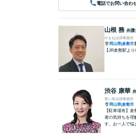
電話でお問い合わ
山根 務
弁護
やまね法律事務所
岡山県
倉敷市
|
【JR倉敷駅よ
渋谷 康華
青い鳥法律事務所
岡山県
倉敷市
|
【駐車場有】倉
者の気持ちを理
す。お一人で悩