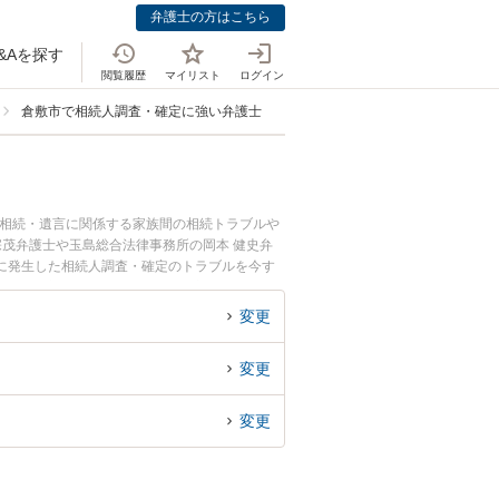
弁護士の方はこちら
&Aを探す
閲覧履歴
マイリスト
ログイン
倉敷市で相続人調査・確定に強い弁護士
。相続・遺言に関係する家族間の相続トラブルや
宗茂弁護士や玉島総合法律事務所の岡本 健史弁
に発生した相続人調査・確定のトラブルを今す
調査・確定を法律相談できる倉敷市内の弁護士に
変更
変更
変更