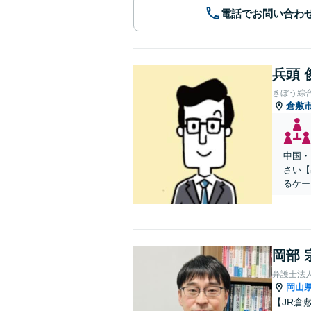
電話でお問い合わ
兵頭 
きぼう綜
倉敷
中国・
さい【
るケー
岡部 
弁護士法人
岡山
【JR倉