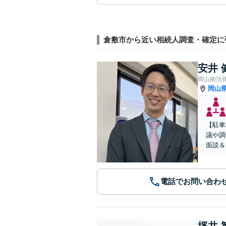
倉敷市から近い相続人調査・確定に
安井 
岡山南法
岡山
【駐車
議や調
面談＆
電話でお問い合わ
坪井 