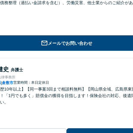
債務整理（過払い金請求を含む）、労働災害、他士業からのご紹介があ
メールでお問い合わせ
健史
弁護士
法律事務所
県
倉敷市
営業時間：本日定休日
|
歴10年以上】【同一事案3回まで相談料無料】【岡山県全域、広島県
！「1円でも多く」賠償金の獲得を目指します！保険会社の対応、後遺
い。