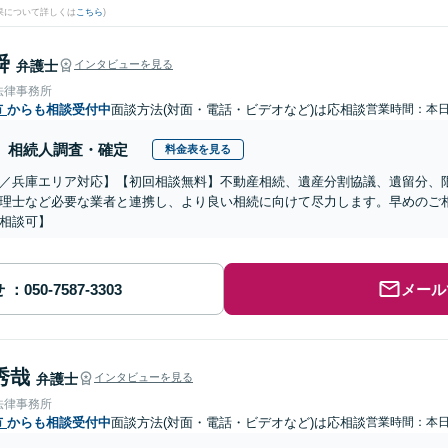
果について詳しくは
こちら
)
舜
弁護士
インタビューを見る
法律事務所
市
からも相談受付中
面談方法(対面・電話・ビデオなど)は応相談
営業時間：本
相続人調査・確定
料金表を見る
／兵庫エリア対応】【初回相談無料】不動産相続、遺産分割協議、遺留分、
理士など必要な業者と連携し、より良い相続に向けて尽力します。早めのご
相談可】
せ
メール
秀哉
弁護士
インタビューを見る
法律事務所
市
からも相談受付中
面談方法(対面・電話・ビデオなど)は応相談
営業時間：本