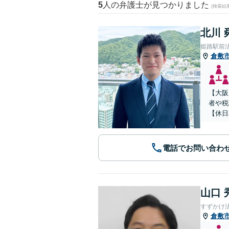
5
人の弁護士が見つかりました
(検索結
北川 
姫路駅前
倉敷
【大阪
者や税
【休日
電話でお問い合わ
山口 
すずかけ
倉敷