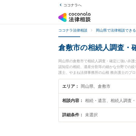
ココナラへ
ココナラ法律相談
岡山県で法律相談できる
倉敷市の相続人調査・
岡山県の倉敷市で相続人調査・確定に強い弁護
認知症の相続、遺産分割等の細かな分野での絞り
護士、やまね法律事務所の山根 務弁護士のプ
ぐに弁護士に相談したい』『相続人調査・確定
相談予約したい』などでお困りの相談者さんに
エリア
岡山県、倉敷市
相談内容
相続・遺言、相続人調査・
詳細条件
未選択