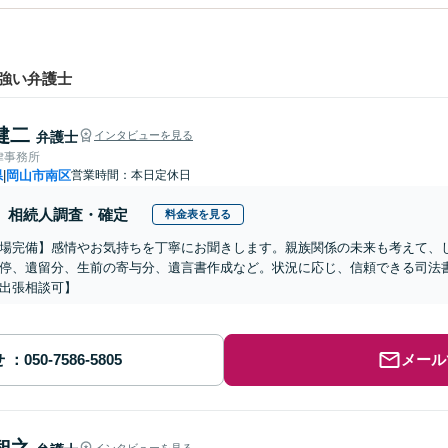
強い弁護士
健二
弁護士
インタビューを見る
律事務所
県
岡山市南区
営業時間：本日定休日
|
相続人調査・確定
料金表を見る
場完備】感情やお気持ちを丁寧にお聞きします。親族関係の未来も考えて、
停、遺留分、生前の寄与分、遺言書作成など。状況に応じ、信頼できる司法書
出張相談可】
せ
メール
智之
インタビューを見る