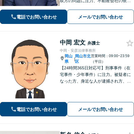
双方の問題に注力、不動産会社の依頼
実績あり【労働・雇用】労災事件に精
通。その他労働事件もカバー【行政事
電話でお問い合わせ
メールでお問い合わせ
件】学校トラブル・いじめ問題に注力
【企業法務】予防法務・紛争対応お任
せください。
中岡 宏文
弁護士
中岡・安彦法律事務所
岡山
岡山市北
営業時間：09:00~23:59
|
県
区
（平日）
【24時間365日対応可】刑事事件（在
宅事件・少年事件）に注力。被疑者に
なった方、身近な人が逮捕され方、す
ぐにご相談ください。刑事事件はスピ
ード勝負、初回の接見は即時駆けつけ
ます。事件解決後のアフターケアもい
たします。
電話でお問い合わせ
メールでお問い合わせ