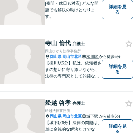
[夜間・休日も対応] どんな問
詳細を見
題でも解決の助けとなりま
る
す。
寺山 倫代
弁護士
岡山ひかり法律事務所
岡山県
岡山市北区
柳川駅
から徒歩5分
|
【柳川駅5分】私は、依頼者さ
詳細を見
まの想いに寄り添いながら、
る
法律の専門家として的確なア
ドバイスを心がけています。
弁護活動では、細やかなコミ
ュニケーションを大切にし、
舩越 啓孝
ご事情を丁寧に伺いながら最
弁護士
善の解決策を模索します。
舩越法律事務所
【完全個室】【駐車場完備】
岡山県
岡山市北区
城下駅
から徒歩6分
|
【城下駅6分】法律の問題は、
詳細を見
単に金銭的な解決だけでな
る