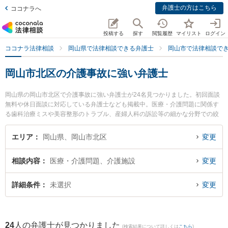
弁護士の方はこちら
ココナラへ
投稿する
探す
閲覧履歴
マイリスト
ログイン
ココナラ法律相談
岡山県で法律相談できる弁護士
岡山市で法律相談で
岡山市北区の介護事故に強い弁護士
岡山県の岡山市北区で介護事故に強い弁護士が24名見つかりました。初回面談
無料や休日面談に対応している弁護士なども掲載中。医療・介護問題に関係す
る歯科治療ミスや美容整形のトラブル、産婦人科の訴訟等の細かな分野での絞
り込み検索もでき便利です。特に弁護士法人山本・坪井綜合法律事務所 岡山オ
フィスの坪井 智之弁護士や葵綜合法律事務所の小池 知久弁護士、葵綜合法律事
エリア
岡山県、岡山市北区
変更
務所の黒塚 尊久弁護士のプロフィール情報や弁護士費用、強みなどが注目され
ています。『岡山市北区で土日や夜間に発生した介護事故のトラブルを今すぐ
相談内容
医療・介護問題、介護施設
変更
に弁護士に相談したい』『介護事故のトラブル解決の実績豊富な近くの弁護士
を検索したい』『初回相談無料で介護事故を法律相談できる岡山市北区内の弁
護士に相談予約したい』などでお困りの相談者さんにおすすめです。
詳細条件
未選択
変更
24
人の弁護士が見つかりました
(検索結果について詳しくは
こちら
)