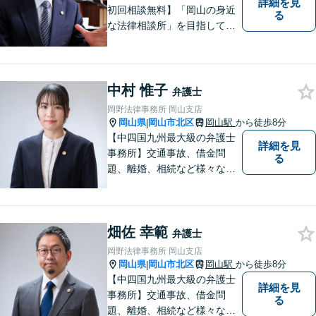
詳細を見
初回相談無料】「岡山の身近
る
な法律相談所」を目指してい
ます。お悩みやご不安を抱え
た方のお力になれるよう全力
でサポートしていきます。ど
んなささいなことでも構いま
中村 惟子
弁護士
せん。お気軽にご相談くださ
岡野法律事務所 岡山支店
い。【土曜日も受付可能】
岡山県
岡山市北区
岡山駅
から徒歩8分
|
【専用駐車場あり】
【中四国九州最大級の弁護士
詳細を見
事務所】交通事故、借金問
る
題、離婚、相続など様々な問
題について、「何度でも無
料」の相談を行っています！
まずはお気軽にご相談くださ
畑佐 幸範
い！
弁護士
岡野法律事務所 岡山支店
岡山県
岡山市北区
岡山駅
から徒歩8分
|
【中四国九州最大級の弁護士
詳細を見
事務所】交通事故、借金問
る
題、離婚、相続など様々な問