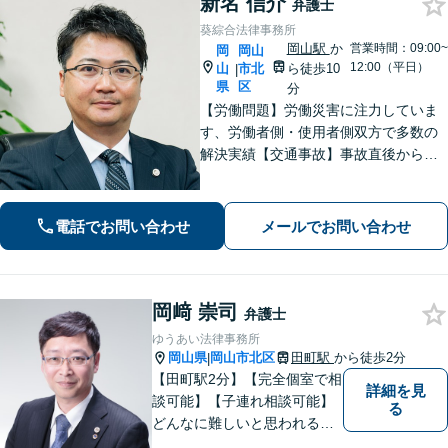
新名 信介
弁護士
葵綜合法律事務所
岡山駅
か
営業時間：09:00~
岡
岡山
12:00（平日）
山
市北
ら徒歩10
|
県
区
分
【労働問題】労働災害に注力していま
す、労働者側・使用者側双方で多数の
解決実績【交通事故】事故直後から等
級認定、裁判まで一貫してサポート
【企業法務】中小企業から個人事業主
まで多様な業種の顧問対応【事前予約
電話でお問い合わせ
メールでお問い合わせ
で土日祝・夜間対応】【JR岡山駅10
分】
岡﨑 崇司
弁護士
ゆうあい法律事務所
岡山県
岡山市北区
田町駅
から徒歩2分
|
【田町駅2分】【完全個室で相
詳細を見
談可能】【子連れ相談可能】
る
どんなに難しいと思われる案
件でも、あきらめずに解決策