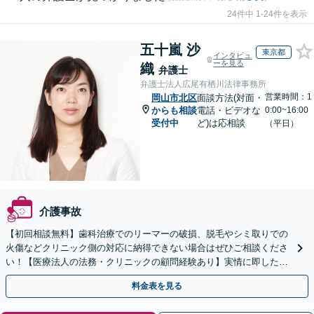
24件中 1-24件を表示
五十嵐 沙
東京都
インタビュ
ーを見る
織
弁護士
弁護士法人広尾有栖川法律事務所
営業時間：1
岡山市北区
面談方法(対面・
からも相談
電話・ビデオな
0:00~16:00
受付中
ど)は応相談
（平日）
介護事故
【初回相談無料】歯科治療でのリーマーの破損、脱毛やシミ取りでの
火傷などクリニック側の対応に納得できない場合はぜひご相談くださ
い！【医療法人の法務・クリニックの顧問経験あり】実情に即したア
ドバイスで、納得のできるトラブルの解決を目指します。
料金表を見る