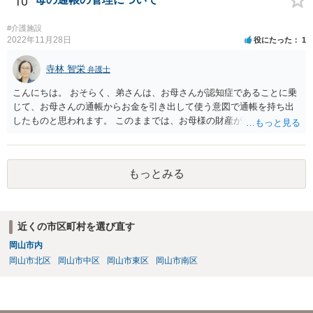
10
す。 相談者様ができる限り負担額を低減させたい場合は，従前より親
と別居して関係が疎遠であったこと（弟比べて親から経済的に支えて
#介護施設
もらった程度が低いようならその旨も）や，現在の日常生活における
2022年11月28日
役にたった
1
収支状況として余剰が少ないことなどを，できる限り客観的な資料を
示しつつ主張立証することが望ましいでしょう。 裁判上，分担すべき
寺林 智栄
弁護士
介護費については，平均的な金額が定められるので，他の扶養義務者
こんにちは。 おそらく、弟さんは、お母さんが認知症であることに乗
が過度に高額な費用をかけようとしているなら，過剰な部分について
じて、お母さんの通帳からお金を引き出して使う意図で通帳を持ち出
相談者様が支払う必要はないでしょう。 なお，その他挙げていただい
したものと思われます。 このままでは、お母様の財産が逸出するのを
たような事情は，一般的に介護費等の分担割合を定める上で考慮され
防ぐことはできません。 一番良いのは、お母様と一緒に金融機関に行
る事情ではありません。
って通帳とカードの盗難届を出し、新たに通帳とカードを発行しても
らうことです。 そして、貸金庫に預けるなどして弟さんが使えないよ
もっとみる
うにするのが良いでしょう。 また、成年後見の申立をして通帳を後見
人が管理できるようにすることも必要かと思います。 この点について
は詳細な事情を踏まえて、面談で弁護士にご相談されることをおすす
めします。
近くの市区町村を選び直す
岡山市内
岡山市北区
岡山市中区
岡山市東区
岡山市南区