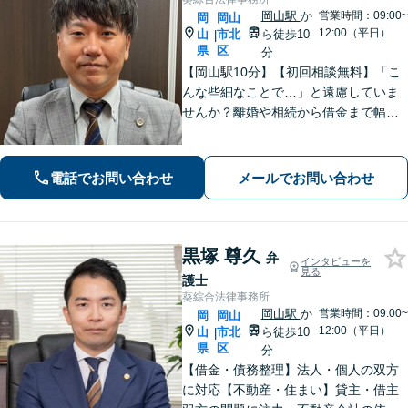
岡山駅
か
営業時間：09:00~
岡
岡山
12:00（平日）
山
市北
ら徒歩10
|
県
区
分
【岡山駅10分】【初回相談無料】「こ
んな些細なことで…」と遠慮していま
せんか？離婚や相続から借金まで幅広
く対応しております！話しやすい雰囲
気作りを何より大切にしています。ど
んな小さなお悩みでもお伺いいたしま
電話でお問い合わせ
メールでお問い合わせ
す。気軽にご相談ください【夜間・休
日相談可】
黒塚 尊久
弁
インタビューを
見る
護士
葵綜合法律事務所
岡山駅
か
営業時間：09:00~
岡
岡山
12:00（平日）
山
市北
ら徒歩10
|
県
区
分
【借金・債務整理】法人・個人の双方
に対応【不動産・住まい】貸主・借主