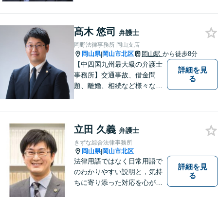
を探していきたいと考えてい
ます。トラブルに巻き込まれ
髙木 悠司
ている皆さまの現状を良い方
弁護士
向に変化させることができる
岡野法律事務所 岡山支店
ように全力を尽くします。
岡山県
岡山市北区
岡山駅
から徒歩8分
|
【中四国九州最大級の弁護士
詳細を見
事務所】交通事故、借金問
る
題、離婚、相続など様々な問
題について、「何度でも無
料」の相談を行っています！
まずはお気軽にご相談くださ
立田 久義
い！
弁護士
きずな綜合法律事務所
岡山県
岡山市北区
|
法律用語ではなく日常用語で
詳細を見
のわかりやすい説明と，気持
る
ちに寄り添った対応を心がけ
ています。