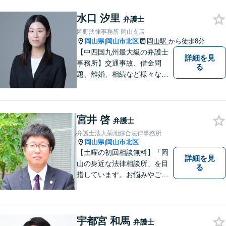
っていただけること。【法テ
水口 汐里
ラス対応】【後払い対応】
弁護士
【日弁連国際人権問題委員会
岡野法律事務所 岡山支店
所属】お困りの方は、お気軽
岡山県
岡山市北区
岡山駅
から徒歩8分
|
にご相談下さい。
【中四国九州最大級の弁護士
詳細を見
事務所】交通事故、借金問
る
題、離婚、相続など様々な問
題について、「何度でも無
料」の相談を行っています！
まずはお気軽にご相談くださ
宮井 啓
い！
弁護士
弁護士法人菊池綜合法律事務所
岡山県
岡山市北区
|
【土曜の初回相談無料】「岡
詳細を見
山の身近な法律相談所」を目
る
指しています。お悩みやご不
安を抱えた方のお力になれる
よう、全力でサポートしてい
きます。どんなささいなこと
でも構いません。お気軽にご
宇都宮 和馬
弁護士