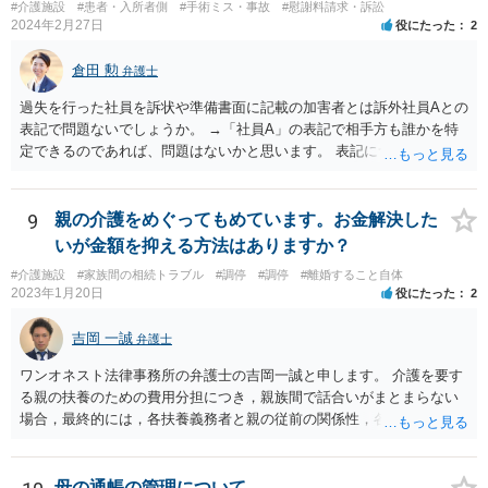
#介護施設
#患者・入所者側
#手術ミス・事故
#慰謝料請求・訴訟
2024年2月27日
役にたった
2
倉田 勲
弁護士
過失を行った社員を訴状や準備書面に記載の加害者とは訴外社員Aとの
表記で問題ないでしょうか。 →「社員A」の表記で相手方も誰かを特
定できるのであれば、問題はないかと思います。 表記について問題が
あれば裁判所からも修正指示があるかと思いますので、指示があれば
それに従ってください。
9
親の介護をめぐってもめています。お金解決した
いが金額を抑える方法はありますか？
#介護施設
#家族間の相続トラブル
#調停
#調停
#離婚すること自体
2023年1月20日
役にたった
2
吉岡 一誠
弁護士
ワンオネスト法律事務所の弁護士の吉岡一誠と申します。 介護を要す
る親の扶養のための費用分担につき，親族間で話合いがまとまらない
場合，最終的には，各扶養義務者と親の従前の関係性，各扶養義務者
の資力，親の収入・資産状況を踏まえて，家庭裁判所が負担額を決定
します（審判）。審判においては，相談者様と弟，叔父，そして離婚
成立前であればお父様も必ず当事者として申立をすることになりま
母の通帳の管理について