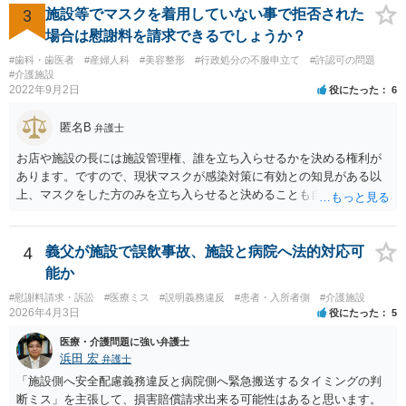
3
施設等でマスクを着用していない事で拒否された
場合は慰謝料を請求できるでしょうか？
#歯科・歯医者
#産婦人科
#美容整形
#行政処分の不服申立て
#許認可の問題
#介護施設
2022年9月2日
役にたった
6
匿名B
弁護士
お店や施設の長には施設管理権、誰を立ち入らせるかを決める権利が
あります。ですので、現状マスクが感染対策に有効との知見がある以
上、マスクをした方のみを立ち入らせると決めることも自由であり、
不当な差別には当たらないと考えられます。 これが公衆浴場や旅館業
など公益的な側面のある業種ですと、公衆浴場法など各種業法で定め
られた理由以外での利用拒否は禁止されていますし、公の施設でもマ
4
義父が施設で誤飲事故、施設と病院へ法的対応可
スクなしだけでの利用拒否は問題となりえますが、民間のお店に対し
能か
ては慰謝料の請求は認められないと考えられます。
#慰謝料請求・訴訟
#医療ミス
#説明義務違反
#患者・入所者側
#介護施設
2026年4月3日
役にたった
5
医療・介護問題に強い弁護士
浜田 宏
弁護士
「施設側へ安全配慮義務違反と病院側へ緊急搬送するタイミングの判
断ミス」を主張して、損害賠償請求出来る可能性はあると思います。