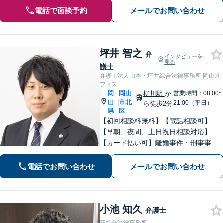
電話で面談予約
メールでお問い合わせ
坪井 智之
弁
インタビューを
見る
護士
弁護士法人山本・坪井綜合法律事務所 岡山オ
フィス
岡
岡山
柳川駅
か
営業時間：08:00~
山
市北
|
21:00（平日）
ら徒歩2分
県
区
【初回相談料無料】【電話相談可】
【早朝、夜間、土日祝日相談対応】
【カード払い可】離婚事件・刑事事
件・交通事故の専門弁護士があなたの
お悩みを解決いたします。一人で悩ま
電話でお問い合わせ
メールでお問い合わせ
ずに新たな一歩をわたしたちと。
小池 知久
弁護士
葵綜合法律事務所