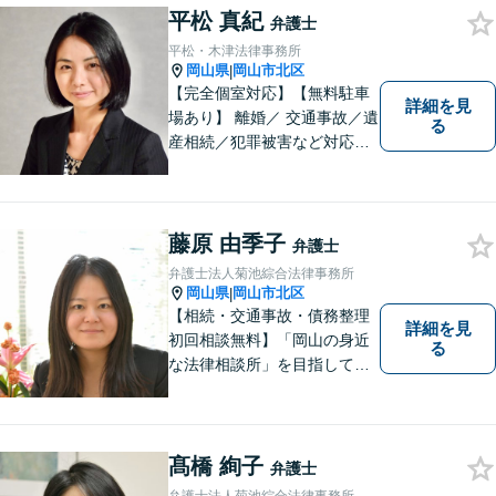
平松 真紀
弁護士
平松・木津法律事務所
岡山県
岡山市北区
|
【完全個室対応】【無料駐車
詳細を見
場あり】 離婚／ 交通事故／遺
る
産相続／犯罪被害など対応可
能。お話を、じっくりと伺い
ます。お気軽にご相談くださ
い。
藤原 由季子
弁護士
弁護士法人菊池綜合法律事務所
岡山県
岡山市北区
|
【相続・交通事故・債務整理
詳細を見
初回相談無料】「岡山の身近
る
な法律相談所」を目指してい
ます。お悩みやご不安を抱え
た方のお力になれるよう全力
でサポートしていきます。ど
んなささいなことでも構いま
髙橋 絢子
弁護士
せん。お気軽にご相談くださ