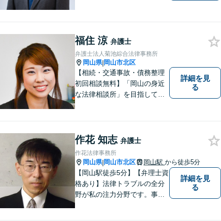
題について、「何度でも無
料」の相談を行っています！
まずはお気軽にご相談くださ
福住 涼
い！
弁護士
弁護士法人菊池綜合法律事務所
岡山県
岡山市北区
|
【相続・交通事故・債務整理
詳細を見
初回相談無料】「岡山の身近
る
な法律相談所」を目指してい
ます。お悩みやご不安を抱え
た方のお力になれるよう全力
でサポートしていきます。ど
んなささいなことでも構いま
作花 知志
弁護士
せん。お気軽にご相談くださ
作花法律事務所
い。【土曜日も受付可能】
岡山県
岡山市北区
岡山駅
から徒歩5分
|
【専用駐車場あり】
【岡山駅徒歩5分】【弁理士資
詳細を見
格あり】法律トラブルの全分
る
野が私の注力分野です。事務
所の理念は、ご相談の後には
心の中に花が咲いたようにな