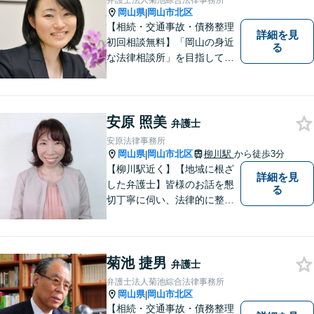
弁護士法人菊池綜合法律事務所
い。【土曜日も受付可能】
岡山県
岡山市北区
|
【専用駐車場あり】
【相続・交通事故・債務整理
詳細を見
初回相談無料】「岡山の身近
る
な法律相談所」を目指してい
ます。お悩みやご不安を抱え
た方のお力になれるよう全力
でサポートしていきます。ど
んなささいなことでも構いま
安原 照美
弁護士
せん。お気軽にご相談くださ
安原法律事務所
い。【土曜日も受付可能】
岡山県
岡山市北区
柳川駅
から徒歩3分
|
【専用駐車場あり】
【柳川駅近く】【地域に根ざ
詳細を見
した弁護士】皆様のお話を懇
る
切丁寧に伺い、法律的に整理
して、わかりやすい言葉でご
説明いたします。【24時間予
約受付可】皆様方のお悩みが
菊池 捷男
少しでも解決されますよう，
弁護士
誠心誠意努力いたす所存で
弁護士法人菊池綜合法律事務所
す。皆様方のご来所をお待ち
岡山県
岡山市北区
|
しております。
【相続・交通事故・債務整理