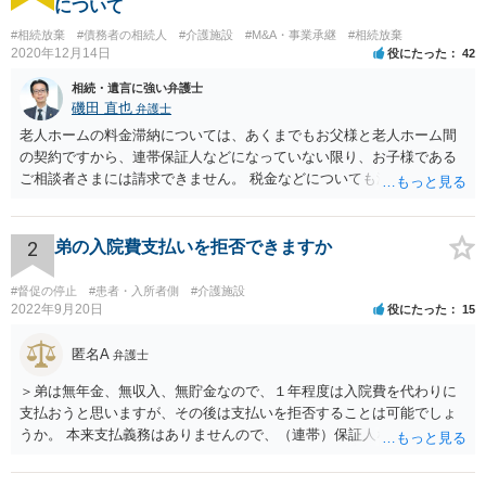
について
#相続放棄
#債務者の相続人
#介護施設
#M&A・事業承継
#相続放棄
2020年12月14日
役にたった
42
相続・遺言に強い弁護士
磯田 直也
弁護士
老人ホームの料金滞納については、あくまでもお父様と老人ホーム間
の契約ですから、連帯保証人などになっていない限り、お子様である
ご相談者さまには請求できません。 税金などについても滞納している
のはお父様ですから、お子様に請求が来ることはありません。 生活保
護受給の際に扶養できないかという連絡が役所から来ますが、できな
い旨回答すればそれまでです。 相続が開始した場合については先述の
2
弟の入院費支払いを拒否できますか
通りです。 民法上の扶養義務はご相談者さまがお考えのほど強いもの
ではありません。 あくまでも、余力の範囲で認められるものです。 親
#督促の停止
#患者・入所者側
#介護施設
の介護は子供がみるという民法の条文はありません。 また、親に対す
2022年9月20日
役にたった
15
る扶養義務は配偶者や子に対する扶養義務に比べて弱いものです。 生
まれてすぐ両親が離婚し、その後会っていなかったという事情も、扶
匿名A
弁護士
養義務の順位を下げる一つの理由になります。
＞弟は無年金、無収入、無貯金なので、１年程度は入院費を代わりに
支払おうと思いますが、その後は支払いを拒否することは可能でしょ
うか。 本来支払義務はありませんので、（連帯）保証人などにならな
ければ、支払いを拒絶することは可能です。