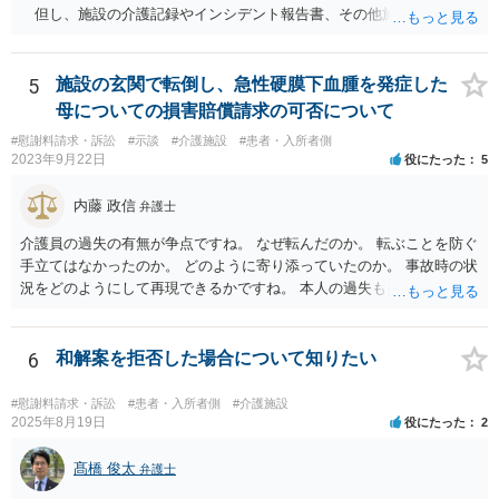
但し、施設の介護記録やインシデント報告書、その他施設内で作成
された誤飲事故に関する資料、搬送先の病院の医療記録、救急搬送さ
れているのであれば消防の記録等を調査してみなければ、裁判で勝て
る可能性があるかどうかまでは判断できません。これはどの介護事
5
施設の玄関で転倒し、急性硬膜下血腫を発症した
故・医療事故でも同様です。 一度弁護士にご相談の上、まずは調査
母についての損害賠償請求の可否について
事件として依頼された方が良いと思います。
#慰謝料請求・訴訟
#示談
#介護施設
#患者・入所者側
2023年9月22日
役にたった
5
内藤 政信
弁護士
介護員の過失の有無が争点ですね。 なぜ転んだのか。 転ぶことを防ぐ
手立てはなかったのか。 どのように寄り添っていたのか。 事故時の状
況をどのようにして再現できるかですね。 本人の過失も多分に影響す
る可能性もあります。 警察にも事故届を出したほうがいいでしょう。
6
和解案を拒否した場合について知りたい
#慰謝料請求・訴訟
#患者・入所者側
#介護施設
2025年8月19日
役にたった
2
髙橋 俊太
弁護士