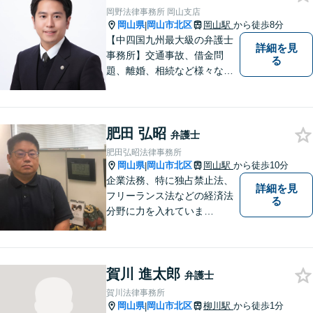
相談ください。【土曜日も受
岡野法律事務所 岡山支店
付可能】【専用駐車場あり】
岡山県
岡山市北区
岡山駅
から徒歩8分
|
【中四国九州最大級の弁護士
詳細を見
事務所】交通事故、借金問
る
題、離婚、相続など様々な問
題について、「何度でも無
料」の相談を行っています！
まずはお気軽にご相談くださ
肥田 弘昭
い！
弁護士
肥田弘昭法律事務所
岡山県
岡山市北区
岡山駅
から徒歩10分
|
企業法務、特に独占禁止法、
詳細を見
フリーランス法などの経済法
る
分野に力を入れていま
す！！！
賀川 進太郎
弁護士
賀川法律事務所
岡山県
岡山市北区
柳川駅
から徒歩1分
|