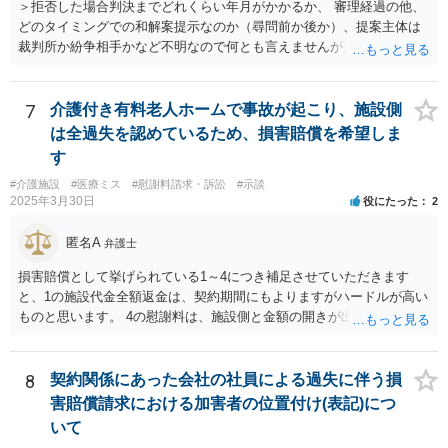
＞拒否した場合判決までどれくらい年月がかかるか、 審理経過の他、
どのタイミングでの和解案提示なのか（尋問前か後か）、提案主体は
裁判所か紛争相手かなど不明なので何とも言えませんが、通常は、結
審後１か月程度で判決となります。 ＞また提示されている金額より下
がる可能性が高いか、 原告の主張立証により（一部）勝訴の心証を裁
判官が抱いており、その上での裁判所案であれば、下がる可能性は必
7
介護付き有料老人ホームで事故が起こり、施設側
ずしも高くはないと思います。 ＞またこの段階で弁護士を変えること
は全過失を認めているため、損害賠償を希望しま
は可能か 可能ではありますが、実益があるかどうかについては十分に
す
検討した方がよいでしょう。
#介護施設
#医療ミス
#慰謝料請求・訴訟
#示談
2025年3月30日
役にたった
2
匿名A
弁護士
損害賠償として挙げられている1～4につき補足させていただきます
と、1の施設代金全額返金は、契約期間にもよりますがハードルが高い
ものと思います。 4の慰謝料は、施設側と金額の開きが出やすい部分
ですので、和解前に弁護士に相談した方が良いです。また、ご家族の
付添にかかる費用も請求額に含めるべきかと思います。
8
契約関係にあった会社の社員による過失に伴う損
害賠償請求における加害者の位置付け(表記)につ
いて