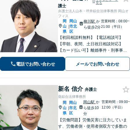
見る
護士
弁護士法人山本・坪井綜合法律事務所 岡山オ
フィス
岡
岡山
柳川駅
か
営業時間：08:00~
山
市北
|
21:00（平日）
ら徒歩2分
県
区
【初回相談料無料】【電話相談可】
【早朝、夜間、土日祝日相談対応】
【カード払い可】離婚事件・刑事事
件・交通事故の専門弁護士があなたの
お悩みを解決いたします。一人で悩ま
電話でお問い合わせ
メールでお問い合わせ
ずに新たな一歩をわたしたちと。
新名 信介
弁護士
葵綜合法律事務所
岡山駅
か
営業時間：09:00~
岡
岡山
12:00（平日）
山
市北
ら徒歩10
|
県
区
分
【労働問題】労働災害に注力していま
す、労働者側・使用者側双方で多数の