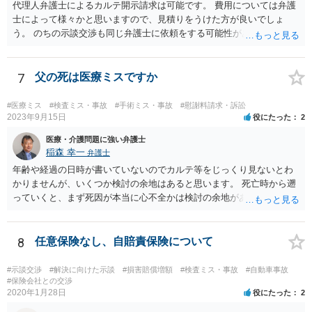
代理人弁護士によるカルテ開示請求は可能です。 費用については弁護
士によって様々かと思いますので、見積りをうけた方が良いでしょ
う。 のちの示談交渉も同じ弁護士に依頼をする可能性がある場合に
は、それが必要になった場合の費用のことも含めて、予め相談してお
いたほうが良いと思われます。
7
父の死は医療ミスですか
#医療ミス
#検査ミス・事故
#手術ミス・事故
#慰謝料請求・訴訟
2023年9月15日
役にたった
2
医療・介護問題に強い弁護士
稲森 幸一
弁護士
年齢や経過の日時が書いていないのでカルテ等をじっくり見ないとわ
かりませんが、いくつか検討の余地はあると思います。 死亡時から遡
っていくと、まず死因が本当に心不全かは検討の余地があります。腹
痛の原因はなんだったのか。次に心不全だったとして、その治療をど
こまでしたのか、またしたとして死亡を防げたのかどうかという因果
関係の問題もあります。 さらに遡ると、C病院の手術に問題はなかっ
8
任意保険なし、自賠責保険について
たのか、そもそも手術をする必要があったのかも気になります。その
前は問題なさそうですが、転院が多いのでそんなに転院が必要だった
#示談交渉
#解決に向けた示談
#損害賠償増額
#検査ミス・事故
#自動車事故
のかも一応は検討材料だと思います。 いずれにしてもお近くの弁護士
#保険会社との交渉
2020年1月28日
役にたった
2
にカルテ等を持って行って相談されたらいかがでしょうか。 頑張って
ください。