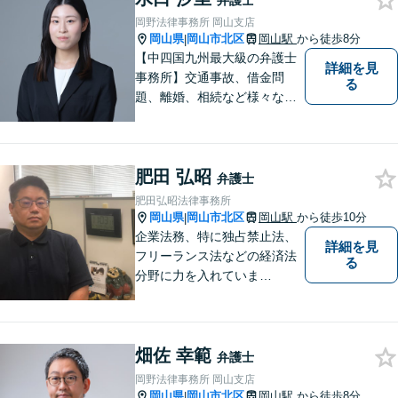
弁護士
向に変化させることができる
岡野法律事務所 岡山支店
ように全力を尽くします。
岡山県
岡山市北区
岡山駅
から徒歩8分
|
【中四国九州最大級の弁護士
詳細を見
事務所】交通事故、借金問
る
題、離婚、相続など様々な問
題について、「何度でも無
料」の相談を行っています！
まずはお気軽にご相談くださ
肥田 弘昭
い！
弁護士
肥田弘昭法律事務所
岡山県
岡山市北区
岡山駅
から徒歩10分
|
企業法務、特に独占禁止法、
詳細を見
フリーランス法などの経済法
る
分野に力を入れていま
す！！！
畑佐 幸範
弁護士
岡野法律事務所 岡山支店
岡山県
岡山市北区
岡山駅
から徒歩8分
|