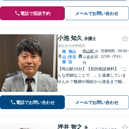
電話で面談予約
メールでお問い合わせ
小池 知久
弁護士
葵綜合法律事務所
岡山駅
か
営業時間：09:00~
岡
岡山
12:00（平日）
山
市北
ら徒歩10
|
県
区
分
【岡山駅10分】【初回相談無料】「こ
んな些細なことで…」と遠慮していま
せんか？離婚や相続から借金まで幅広
く対応しております！話しやすい雰囲
気作りを何より大切にしています。ど
んな小さなお悩みでもお伺いいたしま
電話でお問い合わせ
メールでお問い合わせ
す。気軽にご相談ください【夜間・休
日相談可】
坪井 智之
弁
インタビューを