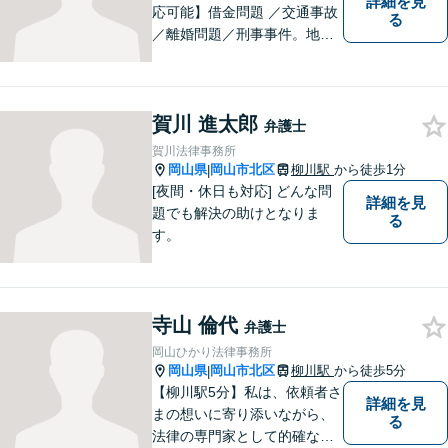
詳細を見
応可能】借金問題 ／交通事故
る
／離婚問題／刑事事件。地域
の方々に親身に寄り添える弁
護士を目指して日々の業務に
取り組んでおりますのでお気
賀川 進太郎
軽にご相談ください。
弁護士
賀川法律事務所
岡山県
岡山市北区
柳川駅
から徒歩1分
|
[夜間・休日も対応] どんな問
詳細を見
題でも解決の助けとなりま
る
す。
寺山 倫代
弁護士
岡山ひかり法律事務所
岡山県
岡山市北区
柳川駅
から徒歩5分
|
【柳川駅5分】私は、依頼者さ
詳細を見
まの想いに寄り添いながら、
る
法律の専門家として的確なア