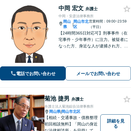
中岡 宏文
弁護士
中岡・安彦法律事務所
岡山
岡山市北
営業時間：09:00~23:59
|
県
区
（平日）
【24時間365日対応可】刑事事件（在
宅事件・少年事件）に注力。被疑者に
なった方、身近な人が逮捕され方、す
ぐにご相談ください。刑事事件はスピ
ード勝負、初回の接見は即時駆けつけ
ます。事件解決後のアフターケアもい
たします。
電話でお問い合わせ
メールでお問い合わせ
菊池 捷男
弁護士
弁護士法人菊池綜合法律事務所
岡山県
岡山市北区
|
【相続・交通事故・債務整理
詳細を見
初回相談無料】「岡山の身近
る
な法律相談所」を目指してい