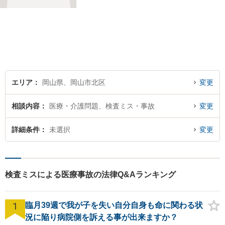
ドバイスを心がけています。
弁護活動では、細やかなコミ
ュニケーションを大切にし、
ご事情を丁寧に伺いながら最
善の解決策を模索します。
【完全個室】【駐車場完備】
エリア
岡山県、岡山市北区
変更
相談内容
医療・介護問題、検査ミス・事故
変更
詳細条件
未選択
変更
検査ミスによる医療事故の法律Q&Aランキング
1
臨月39週で我が子を失い自分自身も命に関わる状
況に陥り病院側を訴える事が出来ますか？