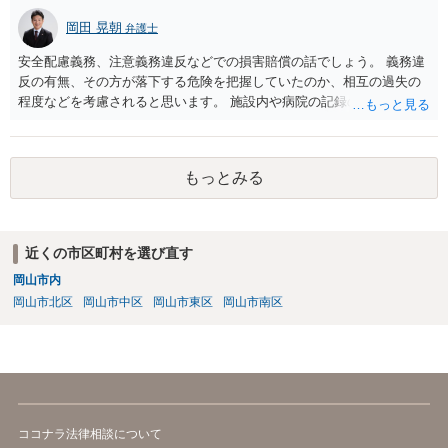
岡田 晃朝
弁護士
安全配慮義務、注意義務違反などでの損害賠償の話でしょう。 義務違
反の有無、その方が落下する危険を把握していたのか、相互の過失の
程度などを考慮されると思います。 施設内や病院の記録の取得が必要
なのはおっしゃる通りですが、書き換えのリスクがある場合は、相手
には会えて連絡せずに、証拠保全の手続きの検討も必要です（不意打
ちで、事務所内の証拠を押さえます。ただし費用が掛かりますし、あ
もっとみる
る程度証拠が事務所にあること、証拠の特定が出来なければなりませ
ん）。
近くの市区町村を選び直す
岡山市内
岡山市北区
岡山市中区
岡山市東区
岡山市南区
ココナラ法律相談について