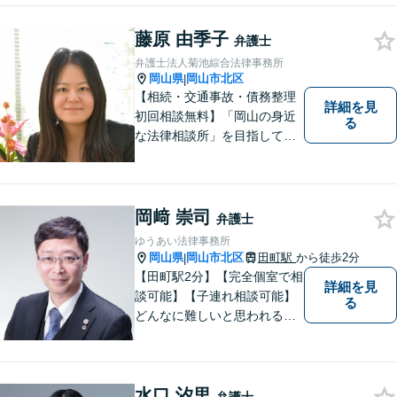
まずはお気軽にご相談くださ
藤原 由季子
い！
弁護士
弁護士法人菊池綜合法律事務所
岡山県
岡山市北区
|
【相続・交通事故・債務整理
詳細を見
初回相談無料】「岡山の身近
る
な法律相談所」を目指してい
ます。お悩みやご不安を抱え
た方のお力になれるよう全力
でサポートしていきます。ど
んなささいなことでも構いま
岡﨑 崇司
弁護士
せん。お気軽にご相談くださ
ゆうあい法律事務所
い。【土曜日も受付可能】
岡山県
岡山市北区
田町駅
から徒歩2分
|
【専用駐車場あり】
【田町駅2分】【完全個室で相
詳細を見
談可能】【子連れ相談可能】
る
どんなに難しいと思われる案
件でも、あきらめずに解決策
を探していきたいと考えてい
ます。トラブルに巻き込まれ
水口 汐里
ている皆さまの現状を良い方