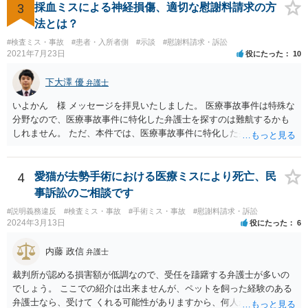
るかと思います。 頑張ってください。
3
採血ミスによる神経損傷、適切な慰謝料請求の方
法とは？
#検査ミス・事故
#患者・入所者側
#示談
#慰謝料請求・訴訟
2021年7月23日
役にたった
10
下大澤 優
弁護士
いよかん 様 メッセージを拝見いたしました。 医療事故事件は特殊な
分野なので、医療事故事件に特化した弁護士を探すのは難航するかも
しれません。 ただ、本件では、医療事故事件に特化した弁護士でなく
とも対応は可能かと思われます。 医療事故事件で最も難しいのは医師
の過失（医療ミス）の立証なのですが、本件では過失自体には争いが
ないため、損害額の立証が主なポイントになります。 損害額に立証に
4
愛猫が去勢手術における医療ミスにより死亡、民
関しては、交通事故事件と同様の発想で考えればよいので、対応でき
事訴訟のご相談です
る弁護士は多いと思います。 今後の交渉については、ご自身で対応さ
#説明義務違反
#検査ミス・事故
#手術ミス・事故
#慰謝料請求・訴訟
れることも可能ではありますが、相手方保険会社は容易に増額に応じ
2024年3月13日
役にたった
6
ない（多少の増額はあり得るとしても、裁判基準での和解は難しい）
と思われます。 弁護士が介入することにより提示額が大きく変わるこ
内藤 政信
弁護士
とは多々あるため、可能であれば弁護士に依頼した上での交渉をお勧
めしたいところです。
裁判所が認める損害額が低調なので、受任を躊躇する弁護士が多いの
でしょう。 ここでの紹介は出来ませんが、ペットを飼った経験のある
弁護士なら、受けて くれる可能性がありますから、何人か問い合わせ