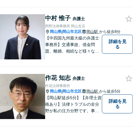
た方のお力になれるよう全力
でサポートしていきます。ど
んなささいなことでも構いま
中村 惟子
弁護士
せん。お気軽にご相談くださ
岡野法律事務所 岡山支店
い。【土曜日も受付可能】
岡山県
岡山市北区
岡山駅
から徒歩8分
|
【専用駐車場あり】
【中四国九州最大級の弁護士
詳細を見
事務所】交通事故、借金問
る
題、離婚、相続など様々な問
題について、「何度でも無
料」の相談を行っています！
まずはお気軽にご相談くださ
作花 知志
い！
弁護士
作花法律事務所
岡山県
岡山市北区
岡山駅
から徒歩5分
|
【岡山駅徒歩5分】【弁理士資
詳細を見
格あり】法律トラブルの全分
る
野が私の注力分野です。事務
所の理念は、ご相談の後には
心の中に花が咲いたようにな
っていただけること。【法テ