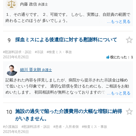
内藤 政信
弁護士
１、その通りです。 ２、可能です。 しかし、実際は、自賠責の範囲で
終わることのほうが 多いでしょう。
9
採血ミスによる後遺症に対する慰謝料について
#慰謝料請求・訴訟
#示談
#検査ミス・事故
2023年6月26日
役にたった
1
細川 晋太朗
弁護士
記載された内容を拝見しましたが、病院から提示された示談金は極め
て低いという印象です。 適切な賠償を受けるためにも、ご相談をお勧
めいたします。 初回相談料が無料となっておりますので、お問い合わ
せいただければと存じます。
10
施設の過失で陥った介護費用の大幅な増額に納得
がいきません。
#介護施設
#慰謝料請求・訴訟
#患者・入所者側
#検査ミス・事故
2025年6月26日