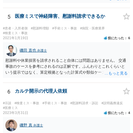
してみることになるでしょう。
5
医療ミスで神経障害、慰謝料請求できるか
#患者・入所者側
#慰謝料増額
#手術ミス・事故
#病院・医療業界
#検査ミス・事故
2021年1月19日
役にたった
6
磯田 直也
弁護士
慰謝料や休業損害を請求されること自体には問題はありません。 交通
事故のケースを参考にされるのは正解です。ふんわりとこれくらいと
いう提示ではなく、算定根拠となった計算式や類似ケースでの裁判所
の判断、収入資料などを併せて提示するように心掛けてください。 反
面、針刺し事故については医療者側の故意や過失がないと思われるケ
ースが多く、早期解決のためにある程度の減額等があることはやむを
6
カルテ開示の代理人依頼
得ないかとも思います。 病院側の提示があまりにも低額であった場合
などには、弁護士へのご依頼も検討されるべきかと思います。 弁護士
#示談
#検査ミス・事故
#手術ミス・事故
#慰謝料請求・訴訟
#説明義務違反
への依頼が必要になる際に備えて、また現時点でのアドバイス等をも
#医療ミス
2023年3月31日
役にたった
4
らうために、一度法律事務所にご相談されておいても良いかも知れま
せん。
磯野 真
弁護士