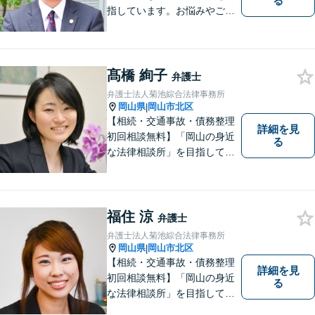
る
指しています。お悩みやご不
安を抱えた方のお力になれる
よう、全力でサポートしてい
きます。どんなささいなこと
でも構いません。お気軽にご
髙橋 絢子
弁護士
相談ください。【土曜日も受
弁護士法人菊池綜合法律事務所
付可能】【専用駐車場あり】
岡山県
岡山市北区
|
【相続・交通事故・債務整理
詳細を見
初回相談無料】「岡山の身近
る
な法律相談所」を目指してい
ます。お悩みやご不安を抱え
た方のお力になれるよう全力
でサポートしていきます。ど
んなささいなことでも構いま
福住 涼
弁護士
せん。お気軽にご相談くださ
弁護士法人菊池綜合法律事務所
い。【土曜日も受付可能】
岡山県
岡山市北区
|
【専用駐車場あり】
【相続・交通事故・債務整理
詳細を見
初回相談無料】「岡山の身近
る
な法律相談所」を目指してい
ます。お悩みやご不安を抱え