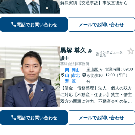
解決実績【交通事故】事故直後から等
級認定、裁判まで一貫してサポート
【企業法務】中小企業から個人事業主
まで多様な業種の顧問対応【事前予約
電話でお問い合わせ
メールでお問い合わせ
で土日祝・夜間対応】【JR岡山駅10
分】
黒塚 尊久
弁
インタビューを
見る
護士
葵綜合法律事務所
岡山駅
か
営業時間：09:00~
岡
岡山
12:00（平日）
山
市北
ら徒歩10
|
県
区
分
【借金・債務整理】法人・個人の双方
に対応【不動産・住まい】貸主・借主
双方の問題に注力、不動産会社の依頼
実績あり【労働・雇用】労災事件に精
通。その他労働事件もカバー【行政事
電話でお問い合わせ
メールでお問い合わせ
件】学校トラブル・いじめ問題に注力
【企業法務】予防法務・紛争対応お任
せください。