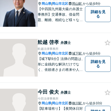
岡山県
岡山市北区
岡山駅
から徒歩8分
|
【中四国九州最大級の弁護士
詳細を見
事務所】交通事故、借金問
る
題、離婚、相続など様々な問
題について、「何度でも無
料」の相談を行っています！
まずはお気軽にご相談くださ
舩越 啓孝
い！
弁護士
舩越法律事務所
岡山県
岡山市北区
城下駅
から徒歩6分
|
【城下駅6分】法律の問題は、
詳細を見
単に金銭的な解決だけでな
る
く、依頼者さまの将来や人間
関係にも大きく影響します。
そのため、一人ひとりにとっ
て最適な解決策を見つけるこ
今田 俊夫
とを大切にしています。
弁護士
今田法律事務所
岡山県
岡山市北区
柳川駅
から徒歩10分
|
【駐車場有り】【夜間休日対