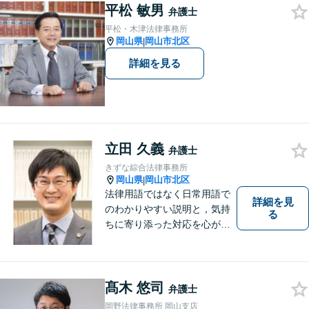
平松 敏男
ラス対応】【後払い対応】
弁護士
【日弁連国際人権問題委員会
平松・木津法律事務所
所属】お困りの方は、お気軽
岡山県
岡山市北区
|
にご相談下さい。
詳細を見る
立田 久義
弁護士
きずな綜合法律事務所
岡山県
岡山市北区
|
法律用語ではなく日常用語で
詳細を見
のわかりやすい説明と，気持
る
ちに寄り添った対応を心がけ
ています。
髙木 悠司
弁護士
岡野法律事務所 岡山支店