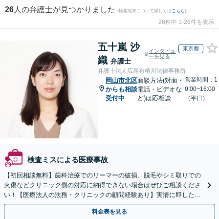
26
人の弁護士が見つかりました
(検索結果について詳しくは
こちら
)
26件中 1-26件を表示
五十嵐 沙
東京都
インタビュ
ーを見る
織
弁護士
弁護士法人広尾有栖川法律事務所
営業時間：1
岡山市北区
面談方法(対面・
からも相談
電話・ビデオな
0:00~16:00
受付中
ど)は応相談
（平日）
検査ミスによる医療事故
【初回相談無料】歯科治療でのリーマーの破損、脱毛やシミ取りでの
火傷などクリニック側の対応に納得できない場合はぜひご相談くださ
い！【医療法人の法務・クリニックの顧問経験あり】実情に即したア
ドバイスで、納得のできるトラブルの解決を目指します。
料金表を見る