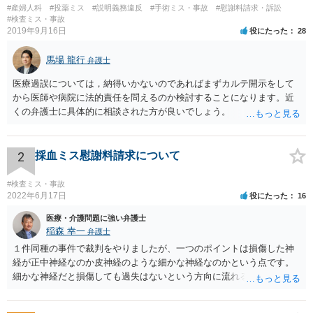
#産婦人科
#投薬ミス
#説明義務違反
#手術ミス・事故
#慰謝料請求・訴訟
#検査ミス・事故
2019年9月16日
役にたった
28
馬場 龍行
弁護士
医療過誤については，納得いかないのであればまずカルテ開示をして
から医師や病院に法的責任を問えるのか検討することになります。近
くの弁護士に具体的に相談された方が良いでしょう。
2
採血ミス慰謝料請求について
#検査ミス・事故
2022年6月17日
役にたった
16
医療・介護問題に強い弁護士
稲森 幸一
弁護士
１件同種の事件で裁判をやりましたが、一つのポイントは損傷した神
経が正中神経なのか皮神経のような細かな神経なのかという点です。
細かな神経だと損傷しても過失はないという方向に流れる可能性があ
ります。 正中神経損傷であれば、前の先生がおっしゃっているように
過失が認められる可能性がありますので弁護士費用を支払う価値はあ