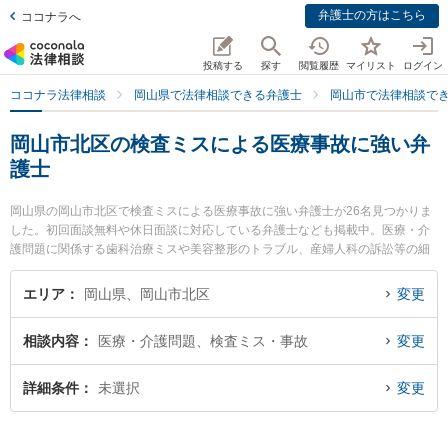
弁護士の方はこちら
ココナラへ
投稿する
探す
閲覧履歴
マイリスト
ログイン
ココナラ法律相談
岡山県で法律相談できる弁護士
岡山市で法律相談で
岡山市北区の検査ミスによる医療事故に強い弁
護士
岡山県の岡山市北区で検査ミスによる医療事故に強い弁護士が26名見つかりま
した。初回面談無料や休日面談に対応している弁護士なども掲載中。医療・介
護問題に関係する歯科治療ミスや美容整形のトラブル、産婦人科の訴訟等の細
かな分野での絞り込み検索もでき便利です。特に葵綜合法律事務所の小池 知久
弁護士や弁護士法人山本・坪井綜合法律事務所 岡山オフィスの坪井 智之弁護
エリア
岡山県、岡山市北区
変更
士、葵綜合法律事務所の新名 信介弁護士のプロフィール情報や弁護士費用、強
みなどが注目されています。『岡山市北区で土日や夜間に発生した検査ミスに
相談内容
医療・介護問題、検査ミス・事故
変更
よる医療事故のトラブルを今すぐに弁護士に相談したい』『検査ミスによる医
療事故のトラブル解決の実績豊富な近くの弁護士を検索したい』『初回相談無
料で検査ミスによる医療事故を法律相談できる岡山市北区内の弁護士に相談予
詳細条件
未選択
変更
約したい』などでお困りの相談者さんにおすすめです。