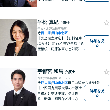
ます。お悩みやご不安を抱え
た方のお力になれるよう全力
でサポートしていきます。ど
んなささいなことでも構いま
平松 真紀
弁護士
せん。お気軽にご相談くださ
平松・木津法律事務所
い。【土曜日も受付可能】
岡山県
岡山市北区
|
【専用駐車場あり】
【完全個室対応】【無料駐車
詳細を見
場あり】 離婚／ 交通事故／遺
る
産相続／犯罪被害など対応可
能。お話を、じっくりと伺い
ます。お気軽にご相談くださ
い。
宇都宮 和馬
弁護士
岡野法律事務所 岡山支店
岡山県
岡山市北区
岡山駅
から徒歩8分
|
【中四国九州最大級の弁護士
詳細を見
事務所】交通事故、借金問
る
題、離婚、相続など様々な問
題について、「何度でも無
料」の相談を行っています！