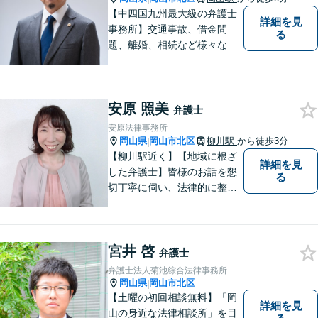
【中四国九州最大級の弁護士
詳細を見
事務所】交通事故、借金問
る
題、離婚、相続など様々な問
題について、「何度でも無
料」の相談を行っています！
まずはお気軽にご相談くださ
安原 照美
い！
弁護士
安原法律事務所
岡山県
岡山市北区
柳川駅
から徒歩3分
|
【柳川駅近く】【地域に根ざ
詳細を見
した弁護士】皆様のお話を懇
る
切丁寧に伺い、法律的に整理
して、わかりやすい言葉でご
説明いたします。【24時間予
約受付可】皆様方のお悩みが
宮井 啓
少しでも解決されますよう，
弁護士
誠心誠意努力いたす所存で
弁護士法人菊池綜合法律事務所
す。皆様方のご来所をお待ち
岡山県
岡山市北区
|
しております。
【土曜の初回相談無料】「岡
詳細を見
山の身近な法律相談所」を目