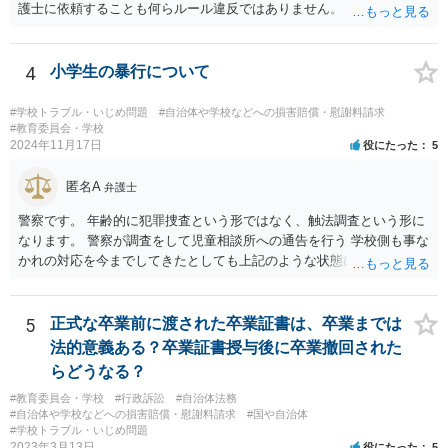
護士に依頼することも何らルール違反ではありません。 ただ、弁護士
に依頼するつもりなのであれば、このまま無視し続けるのではなく、
ご主人には「現在、弁護士に相談中であり、弁護士に依頼した場合に
は、依頼した弁護士から連絡する」と伝えたほうが良いかもしれませ
4
小学生の暴行について
ん。 以上、ご参考になさっていただければ幸いです。
#学校トラブル・いじめ問題
#自治体や学校などへの損害賠償・慰謝料請求
#教育委員会・学校
2024年11月17日
役にたった
5
匿名A
弁護士
警察です。 年齢的に犯罪捜査という形ではなく、触法調査という形に
なります。 警察が調査をして児童相談所への通告を行う 学校側も事な
かれの対応を今までしてきたとしても上記のような状態になれば一定
の対応はするでしょう。 外傷がないとのことですが、同種被害を訴え
る生徒が複数名ということであれば、 警察側も動くのではないかと思
われます。
5
正式な卒業前に渡された卒業証書は、卒業までは
法的意義ある？卒業証書授与後に卒業撤回された
らどうなる？
#教育委員会・学校
#行政訴訟
#自治体法務
#自治体や学校などへの損害賠償・慰謝料請求
#国や自治体
#学校トラブル・いじめ問題
2023年3月13日
役にたった
5