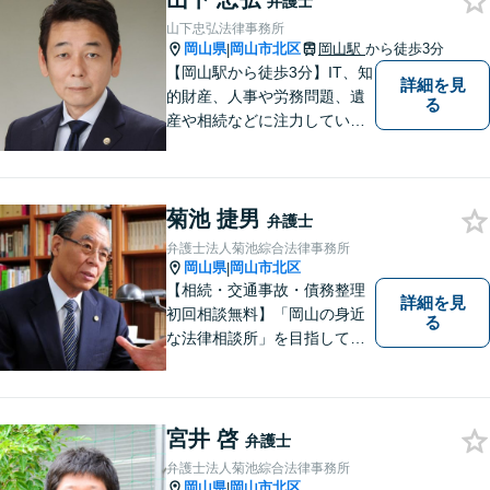
弁護士
せん。お気軽にご相談くださ
山下忠弘法律事務所
い。【土曜日も受付可能】
岡山県
岡山市北区
岡山駅
から徒歩3分
|
【専用駐車場あり】
【岡山駅から徒歩3分】IT、知
詳細を見
的財産、人事や労務問題、遺
る
産や相続などに注力していま
す。「弁護士に相談するか迷
っている」という悩みをお持
ちの方は、どうぞお気軽にご
菊池 捷男
相談ください。依頼者さまの
弁護士
サポートができるよう努めて
弁護士法人菊池綜合法律事務所
まいります。
岡山県
岡山市北区
|
【相続・交通事故・債務整理
詳細を見
初回相談無料】「岡山の身近
る
な法律相談所」を目指してい
ます。お悩みやご不安を抱え
た方のお力になれるよう全力
でサポートしていきます。ど
んなささいなことでも構いま
宮井 啓
弁護士
せん。お気軽にご相談くださ
弁護士法人菊池綜合法律事務所
い。【土曜日も受付可能】
岡山県
岡山市北区
|