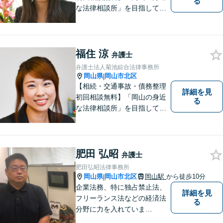
る
な法律相談所」を目指してい
ます。お悩みやご不安を抱え
た方のお力になれるよう全力
でサポートしていきます。ど
んなささいなことでも構いま
福住 涼
弁護士
せん。お気軽にご相談くださ
弁護士法人菊池綜合法律事務所
い。【土曜日も受付可能】
岡山県
岡山市北区
|
【専用駐車場あり】
【相続・交通事故・債務整理
詳細を見
初回相談無料】「岡山の身近
る
な法律相談所」を目指してい
ます。お悩みやご不安を抱え
た方のお力になれるよう全力
でサポートしていきます。ど
んなささいなことでも構いま
肥田 弘昭
弁護士
せん。お気軽にご相談くださ
肥田弘昭法律事務所
い。【土曜日も受付可能】
岡山県
岡山市北区
岡山駅
から徒歩10分
|
【専用駐車場あり】
企業法務、特に独占禁止法、
詳細を見
フリーランス法などの経済法
る
分野に力を入れていま
す！！！