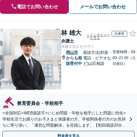
電話でお問い合わせ
メールでお問い合わせ
林 雄大
兵庫県
インタビュー
を見る
弁護士
弁護士法人セラヴィ
営業時間：09:
岡山市
面談方法(対面・
からも相
電話・ビデオな
00~21:00（土
談受付中
ど)は応相談
日祝日）
教育委員会・学校相手
⭐️全国対応⭐️WEB面談可⭐️いじめ問題・学校を相手にした問題に特化⭐️
学校生活でお困りのお子さまと保護者の方、学校関係者の方のお気持
ちに寄り添い、「適切な問題解決」を目指します。【初回相談20分無
料】
料金表を見る