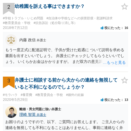
2
幼稚園を訴える事はできますか？
#学校トラブル・いじめ問題
#自治体や学校などへの損害賠償・慰謝料請求
#教育委員会・学校
#抗告訴訟（処分取り消し等）
2018年7月12日
役にたった
16
内藤 政信
弁護士
もう一度正式に配達証明で、子供が受けた処遇に ついて説明を求める
書面を出すといいでしょう。 弁護士にチェックしてもらうといいでし
ょう。 いくらかお金はかかりますが。 まだ双方の意見調整が必要です
ね。
3
弁護士に相談する前から夫からの連絡を無視して
いると不利になるのでしょうか？
#モラハラ
#養育費
#教育委員会・学校
#婚外の妊娠
2020年5月29日
役にたった
13
離婚・男女問題に強い弁護士
理崎 智英
弁護士
お困りのようですので、以下、ご質問にお答えします。 ご主人からの
連絡を無視しても不利になることはありませんし、事前に連絡なく弁