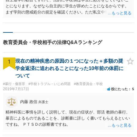
とになります。なぜなら自主的に学生が辞めたことになるからです。
まず学則の懲戒処分の規定を確認ください。ただ私立中学ですので裁
量が大きいです。争う場合は、正式に処分をして貰い対応することに
なるかと思います。その中で、懲戒処分として退学処分を上記事情か
ら出すかどうかです。ご参考にしてください。子供の権利委員会は各
弁護士会にありますので相談するのも良いかと思います。
教育委員会・学校相手の法律Q&Aランキング
1
現在の精神疾患の原因の１つになった＋多額の奨
学金返済に追われることになった10年前の体罰に
ついて
#暴行・傷害罪
#学校トラブル・いじめ問題
#教育委員会・学校
2019年7月17日
役にたった
5
内藤 政信
弁護士
精神科医に事情を詳しく説明して、現在の症状が、部活 教師の暴行、
暴言によるものであることを、診断書に詳し く書いてもらえるといい
ですね。 ＰＴＳＤの診断書ですね。