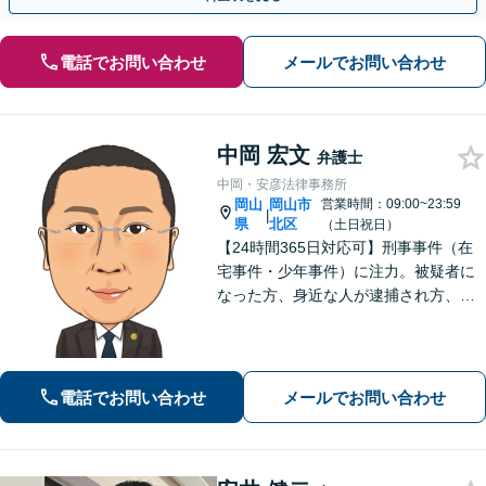
電話でお問い合わせ
メールでお問い合わせ
中岡 宏文
弁護士
中岡・安彦法律事務所
岡山
岡山市
営業時間：09:00~23:59
|
県
北区
（土日祝日）
【24時間365日対応可】刑事事件（在
宅事件・少年事件）に注力。被疑者に
なった方、身近な人が逮捕され方、す
ぐにご相談ください。刑事事件はスピ
ード勝負、初回の接見は即時駆けつけ
ます。事件解決後のアフターケアもい
たします。
電話でお問い合わせ
メールでお問い合わせ