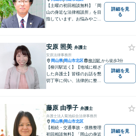
【専用駐車場あり】
【土曜の初回相談無料】「岡
詳細を見
山の身近な法律相談所」を目
る
指しています。お悩みやご不
安を抱えた方のお力になれる
よう、全力でサポートしてい
きます。どんなささいなこと
でも構いません。お気軽にご
安原 照美
弁護士
相談ください。【土曜日も受
安原法律事務所
付可能】【専用駐車場あり】
岡山県
岡山市北区
柳川駅
から徒歩3分
|
【柳川駅近く】【地域に根ざ
詳細を見
した弁護士】皆様のお話を懇
る
切丁寧に伺い、法律的に整理
して、わかりやすい言葉でご
説明いたします。【24時間予
約受付可】皆様方のお悩みが
藤原 由季子
少しでも解決されますよう，
弁護士
誠心誠意努力いたす所存で
弁護士法人菊池綜合法律事務所
す。皆様方のご来所をお待ち
岡山県
岡山市北区
|
しております。
【相続・交通事故・債務整理
詳細を見
初回相談無料】「岡山の身近