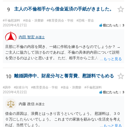
しょう。 資料の開示制度があるかどうかを一度大学側に問い合わせて
みてはどうでしょうか。 個人で入手できるかどうかはこれにかかって
9
主人の不倫相手から借金返済の手紙がきました。
いるかと思います。 もし、個人での入手が難しければ、弁護士にまず
は依頼をして（受任してくれる弁護士がいるかどうかは別ですが）、
#不倫慰謝料
#借金・浪費癖
#教育委員会・学校
#恐喝・脅迫
弁護士法23条の2に基づく照会をしてもらうという方法もあります。
2020年4月27日
役にたった
3
②少額の慰謝料程度（数十万）であれば認められる可能性はあるかも
しれません。 ですが、推薦がある場合に必ずB社に採用されることが
内田 智宏
弁護士
保証されているのでなければ、給与差額分の賠償までは難しいと思い
旦那に不倫の内容を聞き、一緒に作戦を練るべきなのでしょうか？ →
ます。 ですので、お金をかけて訴訟をしても得るものが少ない可能性
ご主人に協力して頂けるのであれば、不倫の具体的内容について説明
は高いと思われます。 ただ、この点に関しては弁護士によって見解が
を受けるのはよいと思います。 ただ、相手方からご主人に対する貸金
異なるかもしれません。
請求と、質問者様の相手方に対する不貞慰謝料請求は、あくまでも形
式的には別問題ということにはなりますので、この点はご注意くださ
い。 どんな手を使ってでもとりあえずお金を用立てて振り込みをする
10
離婚調停中、財産分与と養育費、慰謝料でもめる
べきでしょうか？ →前述のとおり、相手方からご主人に対する貸金請
求と、質問者様の相手方に対する不貞慰謝料請求は、形式的には別問
#調停
#財産分与
#教育委員会・学校
#借金・浪費癖
#不倫慰謝料
題です。質問者様の請求が認められるからといって相手方の請求が否
2020年4月22日
役にたった
3
定されるということにはなりません。 とはいえ、事実上は同一の問題
ともいえますので、相手方に対し両問題の統一的な解決を持ち掛けて
内藤 政信
弁護士
みてはいかがでしょうか。 家に来られた場合、どう対処したら良いの
借金の原因は、浪費とはっきり言うといいでしょう。 慰謝料は、３０
でしょうか。 →相手方の態度が刑法に触れるようなもの（住居侵入や
０万にしたらいいでしょう。 これまでの家族を顧みない生活史を考え
脅迫等に該当し得るもの）であった場合は、事前に警察に連絡してお
れば、当然でしょう。
くなどの対応が考えられます。