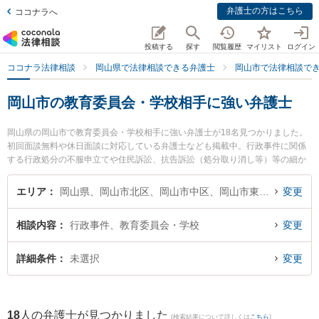
弁護士の方はこちら
ココナラへ
投稿する
探す
閲覧履歴
マイリスト
ログイン
ココナラ法律相談
岡山県で法律相談できる弁護士
岡山市で法律相談で
岡山市の教育委員会・学校相手に強い弁護士
岡山県の岡山市で教育委員会・学校相手に強い弁護士が18名見つかりました。
初回面談無料や休日面談に対応している弁護士なども掲載中。行政事件に関係
する行政処分の不服申立てや住民訴訟、抗告訴訟（処分取り消し等）等の細か
な分野での絞り込み検索もでき便利です。特に葵綜合法律事務所の黒塚 尊久弁
護士や中岡・安彦法律事務所の中岡 宏文弁護士、岡山南法律事務所の安井 健二
エリア
岡山県、岡山市北区、岡山市中区、岡山市東区、岡山市南区
変更
弁護士のプロフィール情報や弁護士費用、強みなどが注目されています。『岡
山市で土日や夜間に発生した教育委員会・学校相手のトラブルを今すぐに弁護
相談内容
行政事件、教育委員会・学校
変更
士に相談したい』『教育委員会・学校相手のトラブル解決の実績豊富な近くの
弁護士を検索したい』『初回相談無料で教育委員会・学校相手を法律相談でき
る岡山市内の弁護士に相談予約したい』などでお困りの相談者さんにおすすめ
詳細条件
未選択
変更
です。
18
人の弁護士が見つかりました
(検索結果について詳しくは
こちら
)