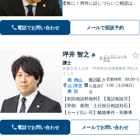
柔軟に！男性に話しづらいご相談は女
性弁護士がうかがいます／不動産トラ
ブルは司法書士・土地家屋調査士など
と連携してきめ細やかに対応【注力分
電話でお問い合わせ
メールで面談予約
野初回相談無料】【WEB面談可】
坪井 智之
弁
インタビューを
見る
護士
弁護士法人山本・坪井綜合法律事務所 岡山オ
フィス
柳川駅
か
営業時間：08:00~2
岡
岡山
1:00（土日祝日）
山
市北
ら徒歩2
|
県
区
分
【初回相談料無料】【電話相談可】
【早朝、夜間、土日祝日相談対応】
【カード払い可】離婚事件・刑事事
件・交通事故の専門弁護士があなたの
お悩みを解決いたします。一人で悩ま
電話でお問い合わせ
メールでお問い合わせ
ずに新たな一歩をわたしたちと。