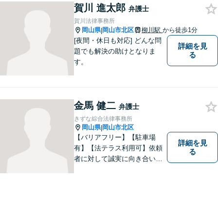
賀川 進太郎
弁護士
賀川法律事務所
岡山県
岡山市北区
柳川駅
から徒歩1分
|
[夜間・休日も対応] どんな問
詳細を見
題でも解決の助けとなりま
る
す。
金馬 健二
弁護士
きずな綜合法律事務所
岡山県
岡山市北区
|
【バリアフリー】【駐車場
詳細を見
有】【法テラス利用可】依頼
る
者に対して誠実に向き合い、
寄り添うことを心がけており
ます。 どんなときでもすぐに
案件に取り掛かることができ
るように準備していますので
お気軽にご相談ください。