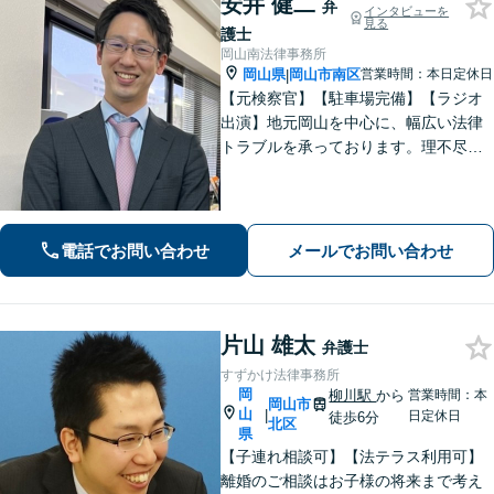
安井 健二
弁
インタビューを
見る
護士
岡山南法律事務所
岡山県
岡山市南区
営業時間：本日定休日
|
【元検察官】【駐車場完備】【ラジオ
出演】地元岡山を中心に、幅広い法律
トラブルを承っております。理不尽な
思いをされている方が「明るい未来」
を歩んでいけるよう、親切丁寧にサポ
ートいたします。お困りの方はお早め
にご相談ください【WEB面談｜夜間面
電話でお問い合わせ
メールでお問い合わせ
談可】
片山 雄太
弁護士
すずかけ法律事務所
岡
柳川駅
から
営業時間：本
岡山市
山
|
日定休日
徒歩6分
北区
県
【子連れ相談可】【法テラス利用可】
離婚のご相談はお子様の将来まで考え