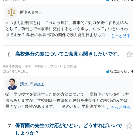
匿名A
弁護士
＞つまり証明書とは、こういう風に、将来的に効力が発生する見込み
として、前倒しで当事者に交付するという事も、やってよいというわ
けですか？ 学校の学事日程の関係で効力発生日よりも前に交付したか
らとしても、効力発生日が記載されている証明書の効力に影響はない
でしょう。 両者をそろえるに越したことはないですが、卒業式の日程
自体は各学校によって慣例として定められることが多いですし、学籍
6
高校処分の差についてご意見お聞きしたいです。
離脱日も、学校によって異なるようですから、そのこと自体に特に問
題はないでしょう。 ＞万一、効力発生日より前に、その効力が無効と
#教育委員会・学校
#学校トラブル・いじめ問題
なる出来事が起こったとしたら、その証明書は効力を発生する事な
2024年5月18日
役にたった
4
く、証明書としては無効化されるということですね？ そう考えるのが
自然でしょう。 ただし、卒業証書自体は、通常記載されている内容
清水 卓
弁護士
が、全課程を修了したという事実について記載されており、卒業式時
⑵ 早期復学を実現するための方法について 高校側と交渉を行う方
点では、そのこと自体は過去の事実として間違いないので、卒業証書
法もありますが、学校側は一度決めた処分を生徒側との交渉のみでは
自体の無効かどうかという法的な効力を議論するものではないでしょ
覆さない可能性があります。 そのため、早期復学を実現するための
う。 問題は、証書そのものではなく、在学中に何らかの問題を起こし
方法として、裁判所に対する仮処分の申立てという方法があります
て学籍を剥奪されたかどうか、ということなので、厳密に言えば卒業
（なお、退学勧告に従わない場合には、一定期間の経過等をもって退
証書自体の議論とは直接関係しないと思います。
学となる等の取り扱いになっている可能性があるため、高校側に懲戒
7
保育園の先生の対応がひどい。どうすればいいで
処罰の根拠規定等を明らかにさせる必要もあるでしょう）。 申立て
しょうか？