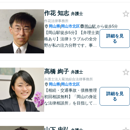
作花 知志
弁護士
作花法律事務所
岡山県
岡山市北区
岡山駅
から徒歩5分
|
【岡山駅徒歩5分】【弁理士資
詳細を見
格あり】法律トラブルの全分
る
野が私の注力分野です。事務
所の理念は、ご相談の後には
心の中に花が咲いたようにな
っていただけること。【法テ
髙橋 絢子
ラス対応】【後払い対応】
弁護士
【日弁連国際人権問題委員会
弁護士法人菊池綜合法律事務所
所属】お困りの方は、お気軽
岡山県
岡山市北区
|
にご相談下さい。
【相続・交通事故・債務整理
詳細を見
初回相談無料】「岡山の身近
る
な法律相談所」を目指してい
ます。お悩みやご不安を抱え
た方のお力になれるよう全力
でサポートしていきます。ど
んなささいなことでも構いま
山下 忠弘