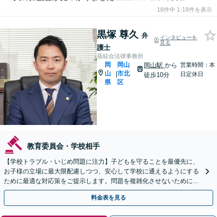
18件中 1-18件を表示
黒塚 尊久
弁
インタビューを
見る
護士
葵綜合法律事務所
岡
岡山
岡山駅
から
営業時間：本
山
市北
|
日定休日
徒歩10分
県
区
教育委員会・学校相手
【学校トラブル・いじめ問題に注力】子どもを守ることを最優先に、
お子様の立場に最大限配慮しつつ、安心して学校に通えるようにする
ために最適な対応策をご提示します。問題を複雑化させないために
も、お一人で悩まず、お早めに弁護士にご相談ください。
料金表を見る