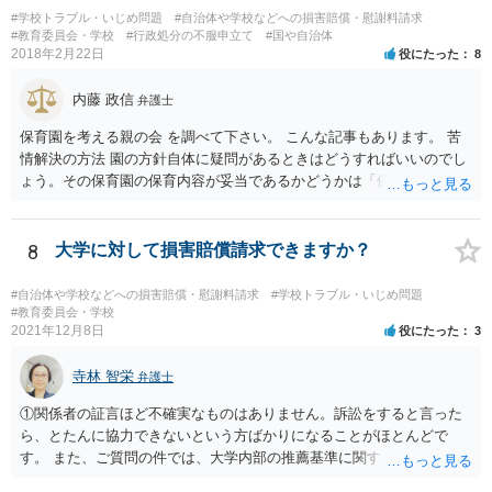
に理由があると認められれば裁判所によって仮処分命令が発せられる
#学校トラブル・いじめ問題
#自治体や学校などへの損害賠償・慰謝料請求
ことになります（早ければ申立てから１か月以内に仮処分命令を得ら
#教育委員会・学校
#行政処分の不服申立て
#国や自治体
れる場合もあります）。 仮処分の審理の過程で裁判所が学校側に生
2018年2月22日
役にたった
8
徒の復学を認めさせる方向での和解の勧試を行う場合もあり、復学を
認めさせる内容の和解によって解決が図られることもあります。 い
内藤 政信
弁護士
ずれにしても、学校問題に取り組んでいる弁護士に直接相談なさって
みることもご検討下さい。
保育園を考える親の会 を調べて下さい。 こんな記事もあります。 苦
情解決の方法 園の方針自体に疑問があるときはどうすればいいのでし
ょう。その保育園の保育内容が妥当であるかどうかは「保育所保育指
針」や「第三者評価基準」などのガイドラインで判断できます。 相談
だけで問題が解決できずにこじれた時には、苦情を文書にして保育園
に提出しましょう。園は保護者の苦情に耳を傾けなくてはならないと
8
大学に対して損害賠償請求できますか？
法律で義務付けられています（児童福祉施設最低基準第十四条の
三）。さらに苦情解決のための第三者委員を施設ごとにおくことも指
#自治体や学校などへの損害賠償・慰謝料請求
#学校トラブル・いじめ問題
導されています。 保育園との相談や交渉で解決できない時には、区市
#教育委員会・学校
2021年12月8日
役にたった
3
町村の担当課に苦情を上げることになります。また、都道府県には
「福祉サービス運営適正化委員会」が設置されています。 認可保育所
寺林 智栄
はもちろんのこと、認可外の保育施設でも補助金を受けている施設
弁護士
は、市や区、都道府県などの責任の範囲内にありますから、役所も相
①関係者の証言ほど不確実なものはありません。訴訟をすると言った
談に応じなくてはなりません。
ら、とたんに協力できないという方ばかりになることがほとんどで
す。 また、ご質問の件では、大学内部の推薦基準に関する資料とご相
談者様がこれを満たしていたという資料が最低でも証拠として必要で