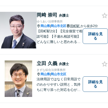
岡﨑 崇司
弁護士
ゆうあい法律事務所
岡山県
岡山市北区
田町駅
から徒歩2分
|
【田町駅2分】【完全個室で相
詳細を見
談可能】【子連れ相談可能】
る
どんなに難しいと思われる案
件でも、あきらめずに解決策
を探していきたいと考えてい
ます。トラブルに巻き込まれ
立田 久義
ている皆さまの現状を良い方
弁護士
向に変化させることができる
きずな綜合法律事務所
ように全力を尽くします。
岡山県
岡山市北区
|
法律用語ではなく日常用語で
詳細を見
のわかりやすい説明と，気持
る
ちに寄り添った対応を心がけ
ています。