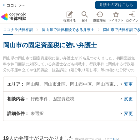
弁護士の方はこちら
ココナラへ
投稿する
探す
閲覧履歴
マイリスト
ログイン
ココナラ法律相談
岡山県で法律相談できる弁護士
岡山市で法律相談で
岡山市の固定資産税に強い弁護士
岡山県の岡山市で固定資産税に強い弁護士が19名見つかりました。初回面談無
料や休日面談に対応している弁護士なども掲載中。行政事件に関係する行政処
分の不服申立てや住民訴訟、抗告訴訟（処分取り消し等）等の細かな分野での
絞り込み検索もでき便利です。特に弁護士法人山本・坪井綜合法律事務所 岡山
オフィスの坪井 智之弁護士や岡山南法律事務所の安井 健二弁護士、中岡・安彦
エリア
岡山県、岡山市北区、岡山市中区、岡山市東区、岡山市南区
変更
法律事務所の中岡 宏文弁護士のプロフィール情報や弁護士費用、強みなどが注
目されています。『岡山市で土日や夜間に発生した固定資産税のトラブルを今
相談内容
行政事件、固定資産税
変更
すぐに弁護士に相談したい』『固定資産税のトラブル解決の実績豊富な近くの
弁護士を検索したい』『初回相談無料で固定資産税を法律相談できる岡山市内
の弁護士に相談予約したい』などでお困りの相談者さんにおすすめです。
詳細条件
未選択
変更
19
人の弁護士が見つかりました
(検索結果について詳しくは
こちら
)