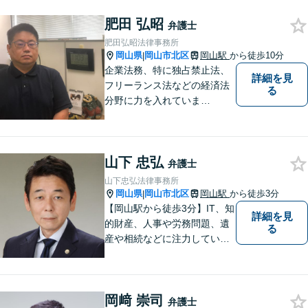
肥田 弘昭
弁護士
肥田弘昭法律事務所
岡山県
岡山市北区
岡山駅
から徒歩10分
|
企業法務、特に独占禁止法、
詳細を見
フリーランス法などの経済法
る
分野に力を入れていま
す！！！
山下 忠弘
弁護士
山下忠弘法律事務所
岡山県
岡山市北区
岡山駅
から徒歩3分
|
【岡山駅から徒歩3分】IT、知
詳細を見
的財産、人事や労務問題、遺
る
産や相続などに注力していま
す。「弁護士に相談するか迷
っている」という悩みをお持
ちの方は、どうぞお気軽にご
岡﨑 崇司
相談ください。依頼者さまの
弁護士