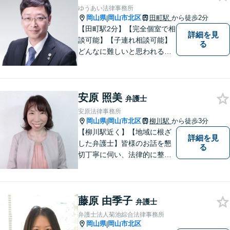
サポートができるよう努めて
ゆうあい法律事務所
まいります。
岡山県
岡山市北区
田町駅
から徒歩2分
|
【田町駅2分】【完全個室で相
詳細を見
談可能】【子連れ相談可能】
る
どんなに難しいと思われる案
件でも、あきらめずに解決策
を探していきたいと考えてい
ます。トラブルに巻き込まれ
安原 照美
ている皆さまの現状を良い方
弁護士
向に変化させることができる
安原法律事務所
ように全力を尽くします。
岡山県
岡山市北区
柳川駅
から徒歩3分
|
【柳川駅近く】【地域に根ざ
詳細を見
した弁護士】皆様のお話を懇
る
切丁寧に伺い、法律的に整理
して、わかりやすい言葉でご
説明いたします。【24時間予
約受付可】皆様方のお悩みが
藤原 由季子
少しでも解決されますよう，
弁護士
誠心誠意努力いたす所存で
弁護士法人菊池綜合法律事務所
す。皆様方のご来所をお待ち
岡山県
岡山市北区
|