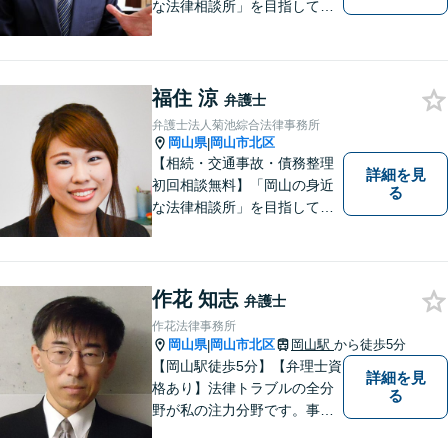
な法律相談所」を目指してい
ます。お悩みやご不安を抱え
た方のお力になれるよう全力
でサポートしていきます。ど
んなささいなことでも構いま
福住 涼
弁護士
せん。お気軽にご相談くださ
弁護士法人菊池綜合法律事務所
い。【土曜日も受付可能】
岡山県
岡山市北区
|
【専用駐車場あり】
【相続・交通事故・債務整理
詳細を見
初回相談無料】「岡山の身近
る
な法律相談所」を目指してい
ます。お悩みやご不安を抱え
た方のお力になれるよう全力
でサポートしていきます。ど
んなささいなことでも構いま
作花 知志
弁護士
せん。お気軽にご相談くださ
作花法律事務所
い。【土曜日も受付可能】
岡山県
岡山市北区
岡山駅
から徒歩5分
|
【専用駐車場あり】
【岡山駅徒歩5分】【弁理士資
詳細を見
格あり】法律トラブルの全分
る
野が私の注力分野です。事務
所の理念は、ご相談の後には