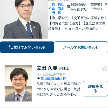
岡山中央法律事務所
岡
岡山
郵便局前駅
営業時間：本
山
市北
|
日定休日
から徒歩3分
県
区
【柳川駅4分】【交通事故の実績多数】
【消費者問題に注力】【企業法務の実
績多数】「生まれ育った岡山の人々の
生活の支えになりたい、岡山をもっと
元気にしたい」 そんな思いを胸に、誠
実かつ確実な対応に努めてまいりま
電話でお問い合わせ
メールでお問い合わせ
す。お気軽にご相談ください。
立田 久義
弁護士
きずな綜合法律事務所
岡山県
岡山市北区
|
法律用語ではなく日常用語で
詳細を見
のわかりやすい説明と，気持
る
ちに寄り添った対応を心がけ
ています。