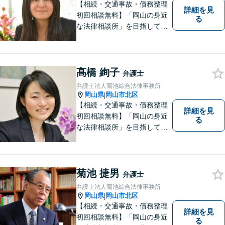
しております。
【相続・交通事故・債務整理
詳細を見
初回相談無料】「岡山の身近
る
な法律相談所」を目指してい
ます。お悩みやご不安を抱え
た方のお力になれるよう全力
でサポートしていきます。ど
んなささいなことでも構いま
髙橋 絢子
弁護士
せん。お気軽にご相談くださ
弁護士法人菊池綜合法律事務所
い。【土曜日も受付可能】
岡山県
岡山市北区
|
【専用駐車場あり】
【相続・交通事故・債務整理
詳細を見
初回相談無料】「岡山の身近
る
な法律相談所」を目指してい
ます。お悩みやご不安を抱え
た方のお力になれるよう全力
でサポートしていきます。ど
んなささいなことでも構いま
菊池 捷男
弁護士
せん。お気軽にご相談くださ
弁護士法人菊池綜合法律事務所
い。【土曜日も受付可能】
岡山県
岡山市北区
|
【専用駐車場あり】
【相続・交通事故・債務整理
詳細を見
初回相談無料】「岡山の身近
る