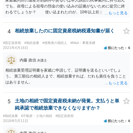
家庭裁判所の遺産分割調停やあるいは本人訴訟の民事裁判に持ち込ん
でも、叔母による祖母の預金の使い込みの証拠がないために徒労に終
わるでしょうか？ 使い込まれたのが、10年以上前ということだと
不当利得返還請求は時効で消滅している可能性があります。 ただ
し、不法行為の構成を取れば知ってから3年以内であれば、損害賠償請
求は可能です。 しかし、使い込みの立証をできるかどうかはわか
4
相続放棄したのに固定資産税納税通知書が届く
りません。 弁護士に面談で詳しい事情を話して相談された方がよ
いと思います。
#固定資産税
#相続放棄
#債務者の相続人
#M&A・事業承継
2021年4月16日
役にたった
6
内藤 政信
弁護士
相続放棄受理証明書を家裁に申請して、証明書を送るといいでしょ
う。 第三順位の相続人まで、相続放棄すれば、だれも責任を負うこと
はありません。
5
土地の相続で固定資産税未納が発覚。支払うと単
純承認で相続放棄できなくなりますか？
#相続放棄
#不動産・土地の相続
#固定資産税
2018年5月11日
役にたった
6