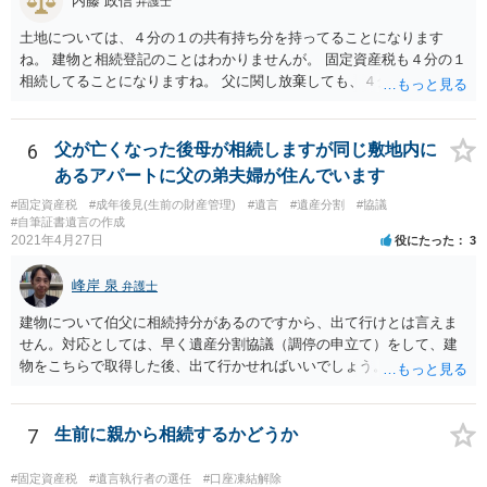
内藤 政信
弁護士
土地については、４分の１の共有持ち分を持ってることになります
ね。 建物と相続登記のことはわかりませんが。 固定資産税も４分の１
相続してることになりますね。 父に関し放棄しても、４分の１はあな
たが所有していることになりますね。 父の分を払わないようにすれ
ば、単純承認にはならないでしょう。 役所にも話を通しておいた方が
いいでしょう。 あるいは、相続して売却しても、滞納に追いつかない
6
父が亡くなった後母が相続しますが同じ敷地内に
ですかね。
あるアパートに父の弟夫婦が住んでいます
#固定資産税
#成年後見(生前の財産管理)
#遺言
#遺産分割
#協議
#自筆証書遺言の作成
2021年4月27日
役にたった
3
峰岸 泉
弁護士
建物について伯父に相続持分があるのですから、出て行けとは言えま
せん。対応としては、早く遺産分割協議（調停の申立て）をして、建
物をこちらで取得した後、出て行かせればいいでしょう。 建物の固定
資産税については、持分に応じた負担が考えられますが、時効にかか
っていない部分については請求すればいいと思います。 なお、家賃に
ついては、お父様自身が遺産分割手続をしなかったのですから、あき
7
生前に親から相続するかどうか
らめるしかないと思います。
#固定資産税
#遺言執行者の選任
#口座凍結解除