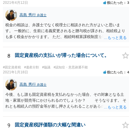
2021年4月12日
役にたった
3
高島 秀行
弁護士
税金の相談は、弁護士でなく税理士に相談された方がよいと思いま
す。 一般的に、生前に名義変更されると贈与税が課され、相続税より
も多く税金がかかります。 ただ、相続時精算課税制度を取れば、実質
的に相続税と同等の税金で済む可能性があります。 実際に税理士にど
ういう場合にどれくらい税金がかかるか計算してもらって どういう方
針を取るか決められたらよいと思います。
8
固定資産税の支払いが滞った場合について。
#固定資産税
#遺産分割
#協議
#認知症・意思疎通不能
2021年1月18日
役にたった
4
高島 秀行
弁護士
今後、もし誰も固定資産税を支払わなかった場合、その対象となる土
地・家屋が競売等にかけられるのでしょうか？ そうなります。 そ
れとも相続人の預貯金等が差し押さえられることがあるのでしょう
か？ 可能性はあります。 ただ一般的には不動産の競売になり
ます。 また、固定資産税は遺産分割協議が整わない限り、法定相続分
ではなくあくまで不可分債務（？）ということになって相続人全員、
9
固定資産税評価額の大幅な間違い
一蓮托生の義務が生じるのでしょうか？ 連帯納付義務があるの