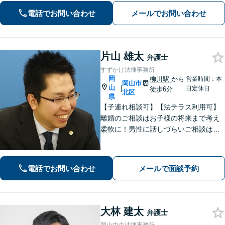
たします。
電話でお問い合わせ
メールでお問い合わせ
片山 雄太
弁護士
すずかけ法律事務所
岡
柳川駅
から
営業時間：本
岡山市
山
|
日定休日
徒歩6分
北区
県
【子連れ相談可】【法テラス利用可】
離婚のご相談はお子様の将来まで考え
柔軟に！男性に話しづらいご相談は女
性弁護士がうかがいます／不動産トラ
ブルは司法書士・土地家屋調査士など
と連携してきめ細やかに対応【注力分
電話でお問い合わせ
メールで面談予約
野初回相談無料】【WEB面談可】
大林 建太
弁護士