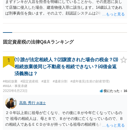
まずドンキが入店を拒否を明確にしていることから、その意思に反し
て店舗に侵入した場合、建造物侵入罪に該当します。14歳以上であれ
ば刑事責任を負います。その上で、顔認証システムは2年程度で削除さ
れている可能性は高くはありません。発覚した場合の法的リスクが高
いです。そのドンキにどうしても行かないといけない理由は不明です
が、保護者に町田のドンキに連絡をして許可を貰うのが一番安全かと
思います。ご参考にしてください。
固定資産税の法律Q&Aランキング
1
⑴ 誰が法定相続人？⑵譲渡された場合の税金？⑶
相続放棄後同じ不動産を相続できない？⑷借金返
済義務は？
#相続放棄
#固定資産税
#遺言
#遺産分割
#成年後見(生前の財産管理)
#M&A・事業承継
2020年6月23日
役にたった
16
高島 秀行
弁護士
２０年以上前に祖母が亡くなり、その後にＢが今年亡くなっているの
で 祖母の相続人は、母とＢで、Ｂがその後に亡くなっているので、Ｂ
の相続人であるＥＣＤがＢが持っている祖母の相続権も相続すること