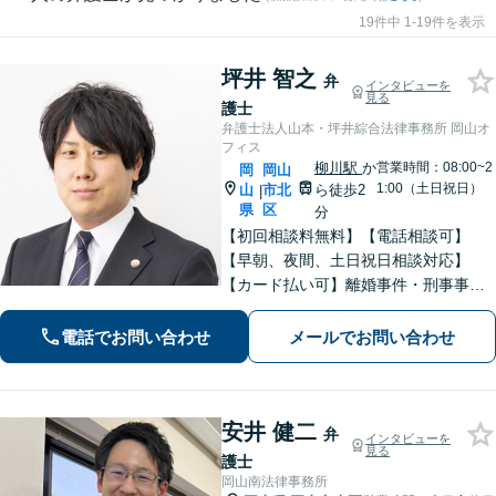
19件中 1-19件を表示
坪井 智之
弁
インタビューを
見る
護士
弁護士法人山本・坪井綜合法律事務所 岡山オ
フィス
柳川駅
か
営業時間：08:00~2
岡
岡山
1:00（土日祝日）
山
市北
ら徒歩2
|
県
区
分
【初回相談料無料】【電話相談可】
【早朝、夜間、土日祝日相談対応】
【カード払い可】離婚事件・刑事事
件・交通事故の専門弁護士があなたの
お悩みを解決いたします。一人で悩ま
電話でお問い合わせ
メールでお問い合わせ
ずに新たな一歩をわたしたちと。
安井 健二
弁
インタビューを
見る
護士
岡山南法律事務所