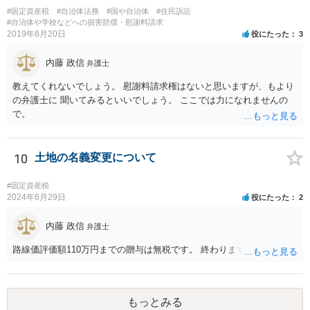
で、相続人全員の責任となります。 あなたが立て替えておき、遺
#固定資産税
#自治体法務
#国や自治体
#住民訴訟
産分割の際に精算するのがよいと思います。 遺産分割協議が進ま
#自治体や学校などへの損害賠償・慰謝料請求
2019年6月20日
役にたった
3
ないのであれば、弁護士に相談して、遺産分割調停や審判を した
方が早く解決すると思います。
内藤 政信
弁護士
教えてくれないでしょう。 慰謝料請求権はないと思いますが、もより
の弁護士に 聞いてみるといいでしょう。 ここでは力になれませんの
で。
10
土地の名義変更について
#固定資産税
2024年6月29日
役にたった
2
内藤 政信
弁護士
路線価評価額110万円までの贈与は無税です。 終わります。
もっとみる