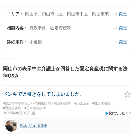
エリア
岡山県、岡山市北区、岡山市中区、岡山市東区、岡山市南区
変更
相談内容
行政事件、固定資産税
変更
詳細条件
未選択
変更
岡山市の表示中の弁護士が回答した固定資産税に関する法
律Q&A
ドンキで万引きをしてしまいました。
#自治体や学校などへの損害賠償・慰謝料請求
#行政訴訟
#自治体法務
#固定資産税
#国家賠償請求
2026年08月07日(金)
役にたった
1
肥田 弘昭
弁護士