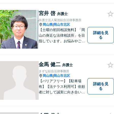
心の中に花が咲いたようにな
っていただけること。【法テ
宮井 啓
ラス対応】【後払い対応】
弁護士
【日弁連国際人権問題委員会
弁護士法人菊池綜合法律事務所
所属】お困りの方は、お気軽
岡山県
岡山市北区
|
にご相談下さい。
【土曜の初回相談無料】「岡
詳細を見
山の身近な法律相談所」を目
る
指しています。お悩みやご不
安を抱えた方のお力になれる
よう、全力でサポートしてい
きます。どんなささいなこと
でも構いません。お気軽にご
金馬 健二
弁護士
相談ください。【土曜日も受
きずな綜合法律事務所
付可能】【専用駐車場あり】
岡山県
岡山市北区
|
【バリアフリー】【駐車場
詳細を見
有】【法テラス利用可】依頼
る
者に対して誠実に向き合い、
寄り添うことを心がけており
ます。 どんなときでもすぐに
案件に取り掛かることができ