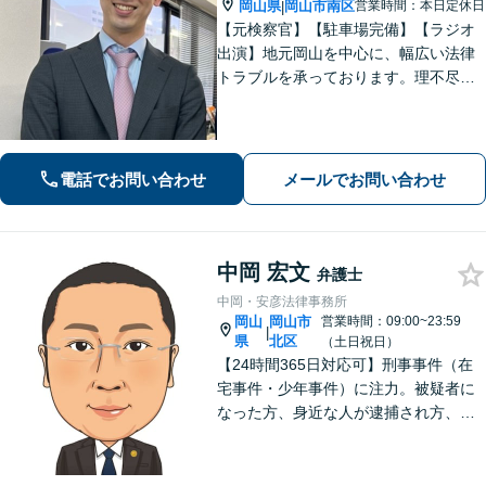
岡山県
岡山市南区
営業時間：本日定休日
|
【元検察官】【駐車場完備】【ラジオ
出演】地元岡山を中心に、幅広い法律
トラブルを承っております。理不尽な
思いをされている方が「明るい未来」
を歩んでいけるよう、親切丁寧にサポ
ートいたします。お困りの方はお早め
にご相談ください【WEB面談｜夜間面
電話でお問い合わせ
メールでお問い合わせ
談可】
中岡 宏文
弁護士
中岡・安彦法律事務所
岡山
岡山市
営業時間：09:00~23:59
|
県
北区
（土日祝日）
【24時間365日対応可】刑事事件（在
宅事件・少年事件）に注力。被疑者に
なった方、身近な人が逮捕され方、す
ぐにご相談ください。刑事事件はスピ
ード勝負、初回の接見は即時駆けつけ
ます。事件解決後のアフターケアもい