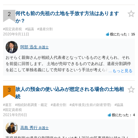
となります。 したがって、遺産分割協議するにも、相続放棄するにも
Ｅも行う必要があります。 Ｂの配偶者であるＥは常にＢの相続人とな
ります。
2
何代も前の先祖の土地を手放す方法はあります
か？
#固定資産税
#協議
#遺産分割
2020年9月11日
役にたった
15
阿部 迅生
弁護士
おそらく親御さんが相続人代表者となっているものと考えられ、それ
を前提に回答します。 土地が売却できるものであれば、遺産分割調停
を起こして単独名義にして売却するという手法が考えられます。 相続
人を見つけ出すことは時間と費用はかかりますが、実現できないこと
ではないです。問題は売却できる土地かどうかとどの程度で売却でき
るかになります。 売却できない又は売却できたとしてもわずかな金額
3
故人の預金の使い込みが想定される場合の土地相
であるとなれば、共有持ち分の放棄ができるかの検討になりますが、
続
放棄できたとしても時間と費用はかかるので、固定資産税の金額と比
#遺言
#相続財産調査・鑑定
#遺産分割
#成年後見(生前の財産管理)
#協議
較して費用対効果があるかどうかという検討になります。
#固定資産税
2021年9月6日
役にたった
4
高島 秀行
弁護士