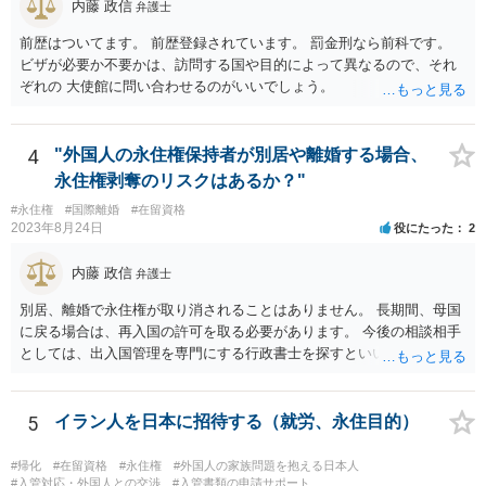
内藤 政信
弁護士
前歴はついてます。 前歴登録されています。 罰金刑なら前科です。
ビザが必要か不要かは、訪問する国や目的によって異なるので、それ
ぞれの 大使館に問い合わせるのがいいでしょう。
4
"外国人の永住権保持者が別居や離婚する場合、
永住権剥奪のリスクはあるか？"
#永住権
#国際離婚
#在留資格
2023年8月24日
役にたった
2
内藤 政信
弁護士
別居、離婚で永住権が取り消されることはありません。 長期間、母国
に戻る場合は、再入国の許可を取る必要があります。 今後の相談相手
としては、出入国管理を専門にする行政書士を探すといいでしょう。
5
イラン人を日本に招待する（就労、永住目的）
#帰化
#在留資格
#永住権
#外国人の家族問題を抱える日本人
#入管対応・外国人との交渉
#入管書類の申請サポート