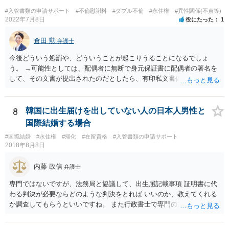
#入管書類の申請サポート
#不倫慰謝料
#ダブル不倫
#永住権
#異性関係(不貞等)
2022年7月8日
役にたった
1
倉田 勲
弁護士
今後どういう処罰や、どういうことが起こりうることになるでしょ
う。 →可能性としては、配偶者に無断で身元保証書に配偶者の署名を
して、その文書が提出されたのだとしたら、有印私文書偽造・同行使
罪が成立する可能性があります。 法定刑は3月以上5年以下の懲役刑が
規定されています。
8
韓国に出生届けを出していない人の日本人男性と
国際結婚する場合
#国際結婚
#永住権
#帰化
#在留資格
#入管書類の申請サポート
2018年8月8日
内藤 政信
弁護士
専門ではないですが、法務局と協議して、出生届記載事項 証明書に代
わる判決が必要ならどのような判決をとれば いいのか、教えてくれる
か調査してもらうといいですね。 また行政書士で専門の方がいそうな
ので、探して聞いても いいですね。