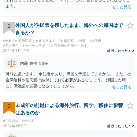
ょう。
2
外国人が住民票を残したまま、海外への帰国はで
きるか？
#外国人の家族問題を抱える日本人
#在留資格
#帰化
#永住権
#不法滞在・オーバーステイ
#入管書類の申請サポート
2024年1月12日
役にたった
2
内藤 政信
弁護士
可能と思います。 永住権があり、帰国を予定してますから。 また、社
会保険料や住民税は納付しておく必要があるでしょう。 帰国した時
に、保険証が必要になるでしょうから。
3
未成年の前歴による海外旅行、留学、移住に影響
はあるのか
#在留資格
#永住権
2024年1月9日
役にたった
2