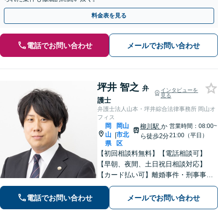
料金表を見る
電話でお問い合わせ
メールでお問い合わせ
坪井 智之
弁
インタビューを
見る
護士
弁護士法人山本・坪井綜合法律事務所 岡山オ
フィス
岡
岡山
柳川駅
か
営業時間：08:00~
山
市北
|
21:00（平日）
ら徒歩2分
県
区
【初回相談料無料】【電話相談可】
【早朝、夜間、土日祝日相談対応】
【カード払い可】離婚事件・刑事事
件・交通事故の専門弁護士があなたの
お悩みを解決いたします。一人で悩ま
電話でお問い合わせ
メールでお問い合わせ
ずに新たな一歩をわたしたちと。