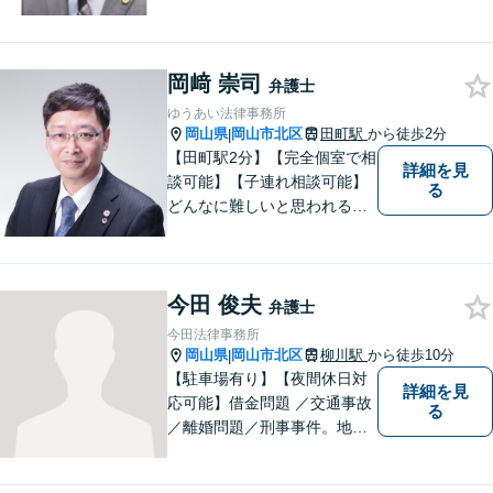
ています。
岡﨑 崇司
弁護士
ゆうあい法律事務所
岡山県
岡山市北区
田町駅
から徒歩2分
|
【田町駅2分】【完全個室で相
詳細を見
談可能】【子連れ相談可能】
る
どんなに難しいと思われる案
件でも、あきらめずに解決策
を探していきたいと考えてい
ます。トラブルに巻き込まれ
今田 俊夫
ている皆さまの現状を良い方
弁護士
向に変化させることができる
今田法律事務所
ように全力を尽くします。
岡山県
岡山市北区
柳川駅
から徒歩10分
|
【駐車場有り】【夜間休日対
詳細を見
応可能】借金問題 ／交通事故
る
／離婚問題／刑事事件。地域
の方々に親身に寄り添える弁
護士を目指して日々の業務に