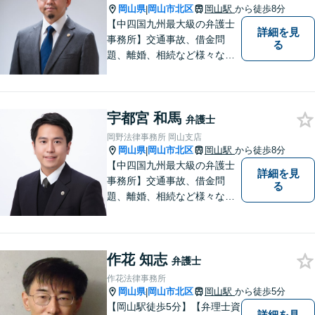
岡山県
岡山市北区
岡山駅
から徒歩8分
|
【中四国九州最大級の弁護士
詳細を見
事務所】交通事故、借金問
る
題、離婚、相続など様々な問
題について、「何度でも無
料」の相談を行っています！
まずはお気軽にご相談くださ
宇都宮 和馬
い！
弁護士
岡野法律事務所 岡山支店
岡山県
岡山市北区
岡山駅
から徒歩8分
|
【中四国九州最大級の弁護士
詳細を見
事務所】交通事故、借金問
る
題、離婚、相続など様々な問
題について、「何度でも無
料」の相談を行っています！
まずはお気軽にご相談くださ
作花 知志
い！
弁護士
作花法律事務所
岡山県
岡山市北区
岡山駅
から徒歩5分
|
【岡山駅徒歩5分】【弁理士資
詳細を見