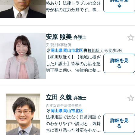
格あり】法律トラブルの全分
る
野が私の注力分野です。事務
所の理念は、ご相談の後には
心の中に花が咲いたようにな
っていただけること。【法テ
安原 照美
ラス対応】【後払い対応】
弁護士
【日弁連国際人権問題委員会
安原法律事務所
所属】お困りの方は、お気軽
岡山県
岡山市北区
柳川駅
から徒歩3分
|
にご相談下さい。
【柳川駅近く】【地域に根ざ
詳細を見
した弁護士】皆様のお話を懇
る
切丁寧に伺い、法律的に整理
して、わかりやすい言葉でご
説明いたします。【24時間予
約受付可】皆様方のお悩みが
立田 久義
少しでも解決されますよう，
弁護士
誠心誠意努力いたす所存で
きずな綜合法律事務所
す。皆様方のご来所をお待ち
岡山県
岡山市北区
|
しております。
法律用語ではなく日常用語で
詳細を見
のわかりやすい説明と，気持
る
ちに寄り添った対応を心がけ