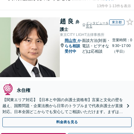
13件中 1-13件を表示
趙 良
弁
東京都
インタビューを
見る
護士
東京CITY LIGHT法律事務所
営業時間：0
岡山市
か
面談方法(対面・
らも相談
電話・ビデオな
9:30~17:00
受付中
ど)は応相談
（平日）
永住権
【関東エリア対応】【日本と中国の弁護士資格有】言葉と文化の壁を
越え、国際問題・企業法務から日常のトラブルまで代表弁護士が直接
対応。日本全国どこからでも安心してご相談いただけます。まずは一
歩を踏み出してみませんか。【初回相談無料】
料金表を見る