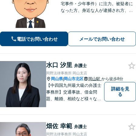
宅事件・少年事件）に注力。被疑者に
なった方、身近な人が逮捕され方、す
ぐにご相談ください。刑事事件はスピ
ード勝負、初回の接見は即時駆けつけ
ます。事件解決後のアフターケアもい
たします。
電話でお問い合わせ
メールでお問い合わせ
水口 汐里
弁護士
岡野法律事務所 岡山支店
岡山県
岡山市北区
岡山駅
から徒歩8分
|
【中四国九州最大級の弁護士
詳細を見
事務所】交通事故、借金問
る
題、離婚、相続など様々な問
題について、「何度でも無
料」の相談を行っています！
まずはお気軽にご相談くださ
畑佐 幸範
い！
弁護士
岡野法律事務所 岡山支店