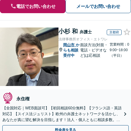
電話でお問い合わせ
メールでお問い合わせ
小杉 和
弁護士
京都府
法律事務所オフィス・エトワレ
営業時間：0
岡山市
か
面談方法(対面・
らも相談
電話・ビデオな
9:00~18:00
受付中
ど)は応相談
（平日）
永住権
【全国対応｜WEB面談可】【初回相談60分無料】【フランス語・英語
対応】【スイス法ジュリスト】欧州の弁護士ネットワークを活かし、
あなたが真に望む解決を目指します！法人・個人ともに相談多数。細
やかな連絡と粘り強い交渉を徹底【休日・夜間相談可】
料金表を見る