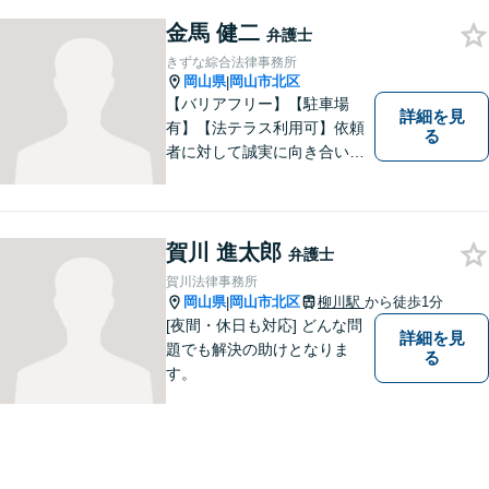
取り組んでおりますのでお気
金馬 健二
軽にご相談ください。
弁護士
きずな綜合法律事務所
岡山県
岡山市北区
|
【バリアフリー】【駐車場
詳細を見
有】【法テラス利用可】依頼
る
者に対して誠実に向き合い、
寄り添うことを心がけており
ます。 どんなときでもすぐに
案件に取り掛かることができ
るように準備していますので
賀川 進太郎
弁護士
お気軽にご相談ください。
賀川法律事務所
岡山県
岡山市北区
柳川駅
から徒歩1分
|
[夜間・休日も対応] どんな問
詳細を見
題でも解決の助けとなりま
る
す。