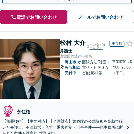
電話でお問い合わせ
メールでお問い合わせ
松村 大介
東京都
インタビュ
ーを見る
弁護士
舟渡国際法律事務所
営業時間：0
岡山市
か
面談方法(対面・
らも相談
電話・ビデオな
7:00~23:00
受付中
ど)は応相談
（平日）
永住権
【無罪獲得】【中文対応】【全国対応】警察庁の公式解釈を高裁で砕
いた弁護士。不法就労・入管・退去強制・刑事事件——他事務所に断
られた案件も徹底的に闘い抜く。