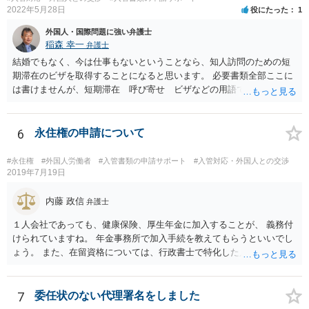
2022年5月28日
役にたった
1
外国人・国際問題に強い弁護士
稲森 幸一
弁護士
結婚でもなく、今は仕事もないということなら、知人訪問のための短
期滞在のビザを取得することになると思います。 必要書類全部ここに
は書けませんが、短期滞在 呼び寄せ ビザなどの用語で検索すると
あなたが日本で用意する物と本人が自分で用意するものが出てきま
す。 それらを揃えて、イランにある日本大使館ににビザを申請するこ
とになります。 期間は通常９０日、３０日、あるいは１５日ですが、
6
永住権の申請について
今はコロナもあり刻々と状況が変わっているので、事前に外務省や大
使館に問い合わせたほうがいいかもしれません。ネットでの情報収集
#永住権
#外国人労働者
#入管書類の申請サポート
#入管対応・外国人との交渉
もしたほうがいいと思います
2019年7月19日
内藤 政信
弁護士
１人会社であっても、健康保険、厚生年金に加入することが、 義務付
けられていますね。 年金事務所で加入手続を教えてもらうといいでし
ょう。 また、在留資格については、行政書士で特化した人が何人も い
るので、まずは、そこから情報を得る方が先ですね。 弁護士で得意な
人は少ないですね。
7
委任状のない代理署名をしました