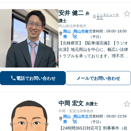
安井 健二
弁
インタビューを
見る
護士
岡山南法律事務所
岡山
岡山市南
営業時間：09:00~18:00
|
県
区
（平日）
【元検察官】【駐車場完備】【ラジオ
出演】地元岡山を中心に、幅広い法律
トラブルを承っております。理不尽な
思いをされている方が「明るい未来」
を歩んでいけるよう、親切丁寧にサポ
ートいたします。お困りの方はお早め
電話でお問い合わせ
メールでお問い合わせ
にご相談ください【WEB面談｜夜間面
談可】
中岡 宏文
弁護士
中岡・安彦法律事務所
岡山
岡山市北
営業時間：09:00~23:59
|
県
区
（平日）
【24時間365日対応可】刑事事件（在