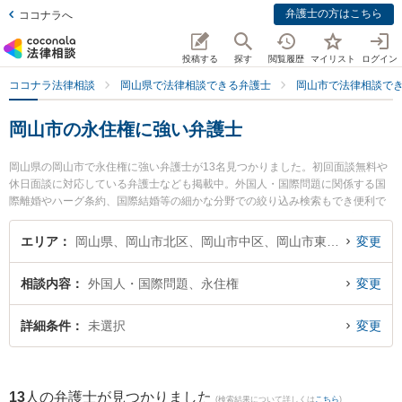
弁護士の方はこちら
ココナラへ
投稿する
探す
閲覧履歴
マイリスト
ログイン
ココナラ法律相談
岡山県で法律相談できる弁護士
岡山市で法律相談で
岡山市の永住権に強い弁護士
岡山県の岡山市で永住権に強い弁護士が13名見つかりました。初回面談無料や
休日面談に対応している弁護士なども掲載中。外国人・国際問題に関係する国
際離婚やハーグ条約、国際結婚等の細かな分野での絞り込み検索もでき便利で
す。特に弁護士法人山本・坪井綜合法律事務所 岡山オフィスの坪井 智之弁護士
や岡山南法律事務所の安井 健二弁護士、中岡・安彦法律事務所の中岡 宏文弁護
エリア
岡山県、岡山市北区、岡山市中区、岡山市東区、岡山市南区
変更
士のプロフィール情報や弁護士費用、強みなどが注目されています。『岡山市
で土日や夜間に発生した永住権のトラブルを今すぐに弁護士に相談したい』
相談内容
外国人・国際問題、永住権
変更
『永住権のトラブル解決の実績豊富な近くの弁護士を検索したい』『初回相談
無料で永住権を法律相談できる岡山市内の弁護士に相談予約したい』などでお
困りの相談者さんにおすすめです。
詳細条件
未選択
変更
13
人の弁護士が見つかりました
(検索結果について詳しくは
こちら
)