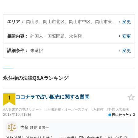
エリア
岡山県、岡山市北区、岡山市中区、岡山市東区、岡山市南区
変更
相談内容
外国人・国際問題、永住権
変更
詳細条件
未選択
変更
永住権の法律Q&Aランキング
1
ココナラで占い販売に関する質問
#入管書類の申請サポート
#不法滞在・オーバーステイ
#永住権
#外国人労働者
2018年10月13日
役にたった
3
内藤 政信
弁護士
それは僕にはわかりません。 ココナラに問い合わせることになるでし