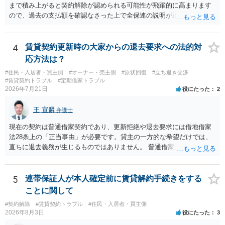
まで積み上がると契約解除が認められる可能性が飛躍的に高まります
ので、過去の支払額を確認なさった上で全保連の説明が正しければ、
全部又は一部を支払うのが最善の方法です。 約半年間も放置されてい
た理由は気になるところですが、中身のある返答は期待できないと思
います。
4
賃貸契約更新時の大家からの退去要求への法的対
応方法は？
#住民・入居者・買主側
#オーナー・売主側
#原状回復
#立ち退き交渉
#賃貸契約トラブル
#定期借家トラブル
2026年7月21日
役にたった
2
王 宣麟
弁護士
現在の契約は普通借家契約であり、更新拒絶や退去要求には借地借家
法28条上の「正当事由」が必要です。貸主の一方的な希望だけでは、
直ちに退去義務が生じるものではありません。 普通借家契約から定期
借家契約への切り替えは、既存の普通借家契約を合意解約したうえで
新たな定期借家契約を締結する形になりますが、これは任意の合意が
前提であり、借主が同意しなければ成立しません。 12年間の居住実
5
連帯保証人が本人確定前に賃貸解約手続きをする
績、子どもの学校や地域とのつながり、転居費用の準備が困難な事情
ことに関して
などは、借主側の強い居住継続の必要性として正当事由判断において
#契約解除
#賃貸契約トラブル
#住民・入居者・買主側
重視される要素ですので、貸主側にかなり具体的な事情と立退料など
2026年8月3日
役にたった
3
がない限り、更新拒絶が認められるハードルは一般的に高いと考えら