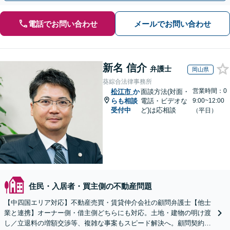
電話でお問い合わせ
メールでお問い合わせ
新名 信介
弁護士
岡山県
葵綜合法律事務所
営業時間：0
松江市
か
面談方法(対面・
らも相談
電話・ビデオな
9:00~12:00
受付中
ど)は応相談
（平日）
住民・入居者・買主側の不動産問題
【中四国エリア対応】不動産売買・賃貸仲介会社の顧問弁護士【他士
業と連携】オーナー側・借主側どちらにも対応。土地・建物の明け渡
し／立退料の増額交渉等、複雑な事案もスピード解決へ。顧問契約も