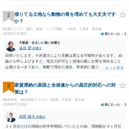
トラブルになることは少ない」という経験則に基づいたものと推測さ
れますが、これは法的な保証ではありません。 ただ、解除まで認めら
れるかどうかについては信頼関係が破壊されたかどうかで判断されま
2
借りてる土地なら動物の骨を埋めても大丈夫です
すので、建物を事務所・店舗用に大きく改築する等までなさらない限
か？
り、リスクはそれほど大きくないかもしれません。 しかしそれでも、
#近隣トラブル（隣人・騒音・ペット問題）
#住民・入居者・買主側
大家さんが契約違反を口実に、将来の更新時に更新料の上乗せを要求
2026年7月28日
役にたった
2
したり、立ち退きを迫る材料に使ったりする可能性は否定できませ
ん。
不動産・住まいに強い弁護士
澁谷 望
弁護士
回答いたします。※弁護士により見解は異なる可能性があります。 結
論から申し上げますと、地主の許可なく借地の庭にお骨を埋めること
は避けるべきであり、無断で埋めた場合、将来的に撤去請求や退去時
の損害賠償（原状回復費用）を求められるリスクがあります。 法律
上、自分のペットの遺骨を埋める行為自体は墓地埋葬法違反や不法投
棄には該当しないため、犯罪になるわけではありません。しかし、建
3
家賃滞納の原因と全保連からの高圧的対応への対
物の所有者は質問者様であっても、土地の所有権はあくまで地主にあ
策は？
ります。そのため、地主に無断でお骨を埋める行為は、他人の所有権
#賃料回収
#賃貸契約トラブル
#住民・入居者・買主側
を侵害する行為や、借地人としての善管注意義務違反とみなされる可
2026年7月29日
役にたった
3
能性が高いのが私見です。 どうしてもお近くで供養されたい場合は、
事前に地主へ相談して許可を得るか、土地に直接埋めずに大きめの鉢
吉田 雄大
弁護士
植え等で供養する「プランター葬」や、ペット霊園等への納骨を検討
されるのが確実かと思います。
１ヶ月分だけの滞納が約半年間続いていたとの由、滞納額が３ヶ月分