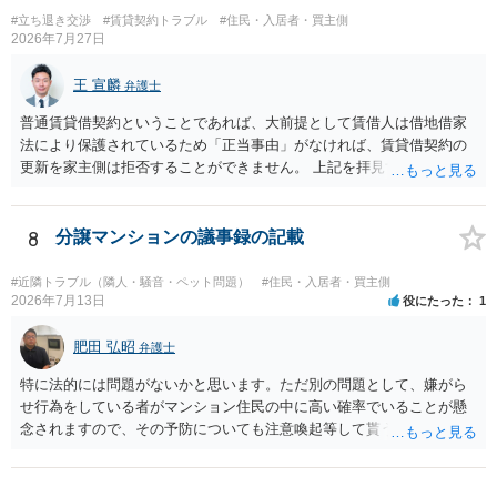
する、という話になるわけでもないように思います。 そのため、現
#立ち退き交渉
#賃貸契約トラブル
#住民・入居者・買主側
状、解体費用を負担することが明確な案件ではないため、まずは相手
2026年7月27日
に請求の根拠（なぜ当方が平屋の解体費用を負担しなければならない
のか）を確認されてみてはいかがでしょうか。
王 宣麟
弁護士
普通賃貸借契約ということであれば、大前提として賃借人は借地借家
法により保護されているため「正当事由」がなければ、賃貸借契約の
更新を家主側は拒否することができません。 上記を拝見する限り、通
常どおり賃料を支払い続けている状況であれば、単に「部屋の内部を
定期確認させてもらないこと」が直ちに正当事由に当たるとは思えま
せんので、更新拒絶を拒否される方向性でよろしいかと存じます。 そ
8
分譲マンションの議事録の記載
の交渉の中で、一定の金銭をもらえれば退去には応じる旨交渉をして
みるのはいかがでしょうか。 過去に賃借人の許可なく無断で賃貸人が
#近隣トラブル（隣人・騒音・ペット問題）
#住民・入居者・買主側
入室する行為自体は不法行為となり、また刑事的にも住居侵入罪が成
2026年7月13日
役にたった
1
立する可能性がありますので、これを理由に一定の金銭賠償を求める
のも一つでしょう。
肥田 弘昭
弁護士
特に法的には問題がないかと思います。ただ別の問題として、嫌がら
せ行為をしている者がマンション住民の中に高い確率でいることが懸
念されますので、その予防についても注意喚起等して貰うと良いかと
思います。ご参考にしてください。