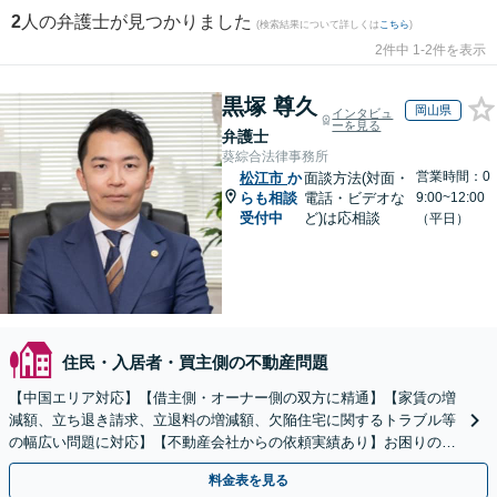
2
人の弁護士が見つかりました
(検索結果について詳しくは
こちら
)
2件中 1-2件を表示
黒塚 尊久
岡山県
インタビュ
ーを見る
弁護士
葵綜合法律事務所
営業時間：0
松江市
か
面談方法(対面・
らも相談
電話・ビデオな
9:00~12:00
受付中
ど)は応相談
（平日）
住民・入居者・買主側の不動産問題
【中国エリア対応】【借主側・オーナー側の双方に精通】【家賃の増
減額、立ち退き請求、立退料の増減額、欠陥住宅に関するトラブル等
の幅広い問題に対応】【不動産会社からの依頼実績あり】お困りの際
はご連絡ください。迅速かつ丁寧に対応いたします。
料金表を見る