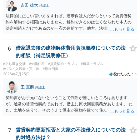
れます。 建物が未登記であること自体は、賃貸借契約の有効性を直ち
吉田 雄大
弁護士
に否定するものではなく、引渡しがされていれば賃貸借の効力は原則
有効とされています。 今後の交渉では、①現在は普通借家契約が継続
法律的に正しい言い方をすれば、連帯保証人だからといって賃貸借契
しており定期借家への変更に合意していないこと、②貸主側の事情
約を解約する権限はありません。解約できるのは亡くなられた本人の
（誰が所有者で誰が実際に住む予定か等）を具体的に書面で説明して
法定相続人だけであるのが一応の建前です。他方、法律論はさてお
ほしいこと、③自分たちの居住継続の必要性を丁寧に伝えること、を
き、事実上であれ明渡が完了すれば賃貸人としてはそれ以上のことを
基本方針としたうえで、仮に一定時期の退去を検討する場合には、立
する動機づけがなくなります。 今回進められつつある手続はあくまで
退料・引越費用・原状回復費用負担などの条件を明確にした書面を作
も、建物を賃貸人に一日も早く明け渡すための便宜的方法として理解
6
借家退去後の建物解体費用負担義務についての法
成することが重要です。 契約書では、更新条項・解除条項・期間の定
するのが良いと思います。またその方法で進めた方が、連帯保証人で
的相談（補足説明修正）
め・定期借家に関する記載の有無、これまでの更新時の合意内容
あるお知り合いさんにとっても、自身の経済的負担を最小限に食い止
（「今回で最後」などの文言）が、借主不利な特約として無効になり
#立ち退き交渉
#欠陥住宅
#賃貸契約トラブル
#建築トラブル
められるため望ましいやり方だといえます。
#住民・入居者・買主側
#原状回復
得るかどうかも含めて検討ポイントになりますので、署名押印前に内
2026年7月25日
役にたった
1
容を十分に確認し、不明点は弁護士に相談することをおすすめしま
す。
王 宣麟
弁護士
契約書がお手元にないということで判断が難しいところはあります
が、通常の賃貸借契約であれば、借主に原状回復義務があります。 た
だ、土地を借りて、そのうえで借主が建物を建てて住んでいたケース
とは異なり、地付き一戸建て住宅（貸主所有）自体を賃借していたの
であれば、建物を収去して土地を明渡す義務は原則生じないはずで
す。 その後、建物を平屋に立て替えた場合であっても、貸主の承諾を
7
賃貸契約更新拒否と大家の不法侵入についての法
得ているのであれば、単純に費用を捻出した側に平屋の所有権が帰属
的対処方法は？