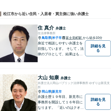
松江市から近い住民・入居者・買主側に強い弁護士
住 真介
弁護士
住法律事務所
鳥取県
米子市
富士見町駅
から徒歩10分
|
身近で相談しやすい弁護士を
詳細を見
目指しています。 そして，法
る
律のプロとして、結果はもち
ろん，解決に至る過程にこだ
わり，質の高いサービスを提
供します。 また，相談者様、
依頼者様の心を理解し，寄り
大山 知康
弁護士
添いながら問題い解決のサポ
弁護士法人岡山パブリック法律事務所 ゆずりは新見支
ートを心がけています。
所
岡山県
新見市
|
弁護士歴１９年目、新見市に
詳細を見
事務所を開設して１６年目に
る
なります。 「近いのはクオリ