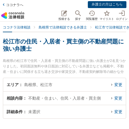
弁護士の方はこちら
ココナラへ
投稿する
探す
閲覧履歴
マイリスト
ログイン
ココナラ法律相談
島根県で法律相談できる弁護士
松江市で法律相談で
松江市の住民・入居者・買主側の不動産問題に
強い弁護士
島根県の松江市で住民・入居者・買主側の不動産問題に強い弁護士が2名見つか
りました。初回面談無料や休日面談に対応している弁護士なども掲載中。不動
産・住まいに関係する立ち退き交渉や家賃交渉、不動産契約解除等の細かな分
野での絞り込み検索もでき便利です。特に長坂法律事務所の長坂 正弁護士やな
かがわ法律事務所の中川 修一弁護士のプロフィール情報や弁護士費用、強みな
エリア
島根県、松江市
変更
どが注目されています。『松江市で土日や夜間に発生した住民・入居者・買主
側の不動産問題のトラブルを今すぐに弁護士に相談したい』『住民・入居者・
相談内容
不動産・住まい、住民・入居者・買主側
変更
買主側の不動産問題のトラブル解決の実績豊富な近くの弁護士を検索したい』
『初回相談無料で住民・入居者・買主側の不動産問題を法律相談できる松江市
内の弁護士に相談予約したい』などでお困りの相談者さんにおすすめです。
詳細条件
未選択
変更