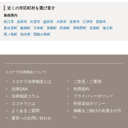
近くの市区町村を選び直す
島根県内
松江市
浜田市
出雲市
益田市
大田市
安来市
江津市
雲南市
奥出雲町
飯南町
川本町
美郷町
邑南町
津和野町
吉賀町
海士町
西ノ島町
知夫村
隠岐の島町
ココナラ法律相談について
ココナラ法律相談とは
ご意見・ご要望
法律Q&A
利用規約
法律相談コラム
プライバシーポリシー
ココナラとは
外部送信ポリシー
よくあるご質問
掲載をご検討の弁護士の方
へ
運営へのお問い合わせ