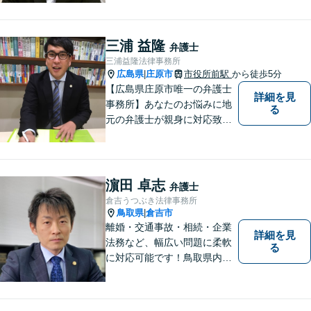
ティ」をモットーに、地元の
皆さまに距離的にも精神的に
も「近い」法律事務所となれ
三浦 益隆
弁護士
るよう職員一同頑張っていま
三浦益隆法律事務所
す。 お気軽にお問い合わせく
広島県
庄原市
市役所前駅
から徒歩5分
|
ださい。
【広島県庄原市唯一の弁護士
詳細を見
事務所】あなたのお悩みに地
る
元の弁護士が親身に対応致し
ます。
濵田 卓志
弁護士
倉吉うつぶき法律事務所
鳥取県
倉吉市
|
離婚・交通事故・相続・企業
詳細を見
法務など、幅広い問題に柔軟
る
に対応可能です！鳥取県内の
皆さまのお役に立てるよう尽
力いたします。「こんな相談
をしてもいいのか」と迷われ