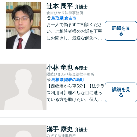
ている方も、お気軽にご相談
辻本 周平
弁護士
ください！【駐車場有】
倉吉ひかり法律事務所
鳥取県
倉吉市
|
お一人で悩まずご相談くださ
詳細を見
い。ご相談者様のお話を丁寧
る
にお聞きし、最適な解決へと
導きます。
小林 竜也
弁護士
隠岐ひまわり基金法律事務所
島根県
隠岐の島町
|
【西郷港から車5分】【法テラ
詳細を見
ス利用可】理不尽な目に遭っ
る
ている方を助けたい。個人・
法人問わず、あらゆる問題を
解決いたします。お一人で抱
え込むことなく、まずはお気
軽にご相談ください。【電話
溝手 康史
弁護士
相談可】
みぞて法律事務所