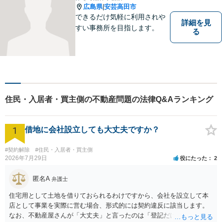
広島県
安芸高田市
|
できるだけ気軽に利用されや
詳細を見
すい事務所を目指します。
る
住民・入居者・買主側の不動産問題の法律Q&Aランキング
1
借地に会社設立しても大丈夫ですか？
#契約解除
#住民・入居者・買主側
2026年7月29日
役にたった
2
匿名A
弁護士
住宅用として土地を借りておられるわけですから、会社を設立して本
店として事業を実際に営む場合、形式的には契約違反に該当します。
なお、不動産屋さんが「大丈夫」と言ったのは「登記だけなら実務上