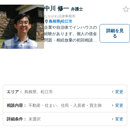
中川 修一
弁護士
なかがわ法律事務所
島根県
松江市
|
企業や自治体でインハウスの
詳細を見
経験があります。個人の借金
る
問題・相続放棄の初回相談
（面談相談）は無料です。
エリア
島根県、松江市
変更
相談内容
不動産・住まい、住民・入居者・買主側
変更
詳細条件
未選択
変更