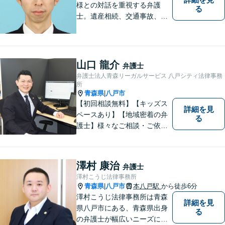
様との対話を重視する弁護
る
士。遺産相続、交通事故、離
婚、債務整理、企業法務な
ど、皆様の抱える問題を幅広
く取り扱っております。お困
りごとがあれば、お一人で抱
山口 龍介
弁護士
え込むことなくぜひご相談く
弁護士法人青森リーガルサービス 八戸シティ法律事務
ださい！【駐車場あり】
所
青森県
八戸市
|
【初回相談無料】【キッズス
詳細を見
ペースあり】【地域密着の弁
る
護士】様々なご相談・ご依頼
案件に迅速・丁寧に対応いた
します。お困りの方はぜひご
相談ください。
澤村 康治
弁護士
澤村こうじ法律事務所
青森県
八戸市
本八戸駅
から徒歩6分
|
澤村こうじ法律事務所は青森
詳細を見
県八戸市にある、青森県出身
る
の弁護士が幅広いニーズにお