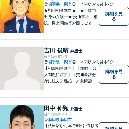
岩手県
一関市
一ノ関駅
から徒歩7分
|
★初回相談無料★ ★一関市
詳細を見
出身の弁護士★ 交通事故、相
る
続、男女関係等お困りごとが
ございましたらご連絡くださ
い。
吉田 俊晴
弁護士
吉田法律事務所
岩手県
一関市
一ノ関駅
から徒歩6分
|
【初回相談無料】【離婚・男
詳細を見
女問題に注力】【交通事故分
る
野に注力】離婚・男女問題、
交通事故、遺産相続を中心と
して、一般民事、刑事事件に
ついて幅広く取り扱いしてお
ります。何かお困りごとがご
田中 伸顕
弁護士
ざいましたら、お気軽にご相
田中法律事務所
談ください。
秋田県
秋田市
|
【秋田駅から車で6分】依頼者
詳細を見