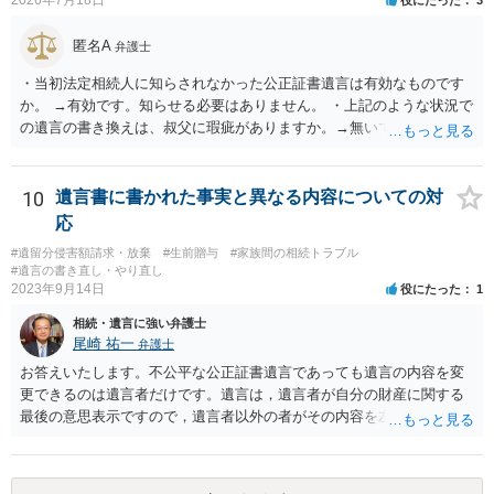
匿名A
弁護士
・当初法定相続人に知らされなかった公正証書遺言は有効なものです
か。 →有効です。知らせる必要はありません。 ・上記のような状況で
の遺言の書き換えは、叔父に瑕疵がありますか。→無いです。 ・分割
する場合の比率は、現状で、客観的に見てどの程度が妥当と考えられ
ますか。 →本人が自由に決められますので、どこが妥当とは言えない
です。客観的な基準もありません。 ・できれば穏やかに、分割を拒否
10
遺言書に書かれた事実と異なる内容についての対
することはできますか。 →分割を拒否するということは、遺産はいら
応
ないということでしょうか。遺言で、受取を指定されててもいらない
#遺留分侵害額請求・放棄
#生前贈与
#家族間の相続トラブル
と拒否することはできます。理由を説明する必要はありません。
#遺言の書き直し・やり直し
2023年9月14日
役にたった
1
相続・遺言に強い弁護士
尾崎 祐一
弁護士
お答えいたします。不公平な公正証書遺言であっても遺言の内容を変
更できるのは遺言者だけです。遺言は，遺言者が自分の財産に関する
最後の意思表示ですので，遺言者以外の者がその内容を左右させるこ
とはできません。たとえ間違っていても誰かがその内容を変更するこ
とはできないのです。