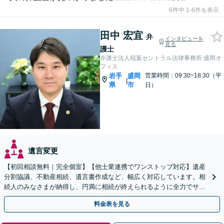
6件中 1-6件を表示
田中 宏宜
弁
インタビューを
見る
護士
弁護士法人稲葉セントラル法律事務所 盛岡オ
フィス
岩手
盛岡
営業時間：09:30~18:30（平
|
県
市
日）
遺言変更
【初回相談無料｜完全個室】【他士業連携でワンストップ対応】遺産
分割協議、不動産相続、遺言書作成など、幅広く対応しています。相
続人のみなさまが納得し、円満に相続が終えられるように全力でサポ
ートいたします。ぜひご相談ください。【WEB面談可】
料金表を見る