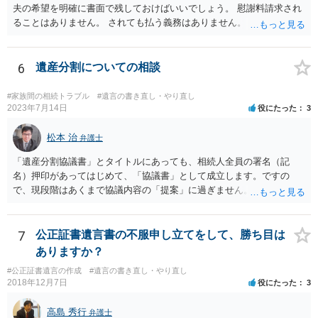
夫の希望を明確に書面で残しておけばいいでしょう。 慰謝料請求され
ることはありません。 されても払う義務はありません。
6
遺産分割についての相談
#家族間の相続トラブル
#遺言の書き直し・やり直し
2023年7月14日
役にたった
3
松本 治
弁護士
「遺産分割協議書」とタイトルにあっても、相続人全員の署名（記
名）押印があってはじめて、「協議書」として成立します。ですの
で、現段階はあくまで協議内容の「提案」に過ぎません。 納得がいか
なければ、署名（記名）押印を拒むことです。１人でも拒むと協議不
成立となります。その場合、成立させたい相続人が、家庭裁判所に遺
産分割調停を申し立てなければなりません。 なお、弁護士の送付状
7
公正証書遺言書の不服申し立てをして、勝ち目は
は、通常、相続人全員分の（本件であれば４通の）「遺産分割協議
ありますか？
書」を作成するところ、１通だけの作成にとどめる理由が書かれてい
#公正証書遺言の作成
#遺言の書き直し・やり直し
るものです。
2018年12月7日
役にたった
3
高島 秀行
弁護士