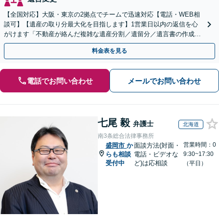
【全国対応】大阪・東京の2拠点でチームで迅速対応【電話・WEB相
談可】【遺産の取り分最大化を目指します】1営業日以内の返信を心
がけます「不動産が絡んだ複雑な遺産分割／遺留分／遺言書の作成・
執行／事業承継など、お任せください」【休日相談あり】
料金表を見る
電話でお問い合わせ
メールでお問い合わせ
七尾 毅
弁護士
北海道
南3条総合法律事務所
営業時間：0
盛岡市
か
面談方法(対面・
らも相談
電話・ビデオな
9:30~17:30
受付中
ど)は応相談
（平日）