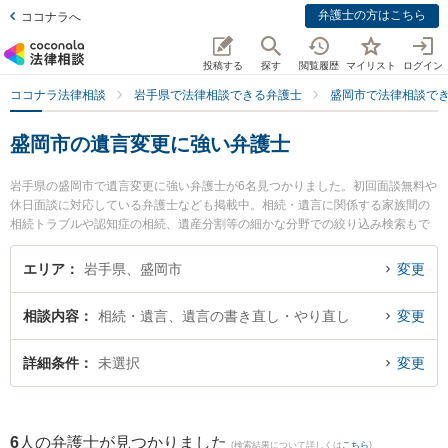
弁護士の方はこちら
ココナラへ
投稿する
探す
閲覧履歴
マイリスト
ログイン
ココナラ法律相談
岩手県で法律相談できる弁護士
盛岡市で法律相談で
盛岡市の遺言変更に強い弁護士
岩手県の盛岡市で遺言変更に強い弁護士が6名見つかりました。初回面談無料や
休日面談に対応している弁護士なども掲載中。相続・遺言に関係する家族間の
相続トラブルや認知症の相続、遺産分割等の細かな分野での絞り込み検索もで
き便利です。特に弁護士法人稲葉セントラル法律事務所 盛岡オフィスの田中 宏
宜弁護士やベリーベスト法律事務所 盛岡オフィスの小野寺 宏行弁護士、鈴木法
エリア
岩手県、盛岡市
変更
律事務所の鈴木 亮弁護士のプロフィール情報や弁護士費用、強みなどが注目さ
れています。『盛岡市で土日や夜間に発生した遺言変更のトラブルを今すぐに
相談内容
相続・遺言、遺言の書き直し・やり直し
変更
弁護士に相談したい』『遺言変更のトラブル解決の実績豊富な近くの弁護士を
検索したい』『初回相談無料で遺言変更を法律相談できる盛岡市内の弁護士に
相談予約したい』などでお困りの相談者さんにおすすめです。
詳細条件
未選択
変更
6
人の弁護士が見つかりました
(検索結果について詳しくは
こちら
)