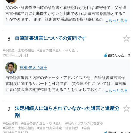
父の公正証書作成当時の診断書や看護記録があれば 取寄せて、父が遺
言書作成当時に判断能力がないと判断できれば 遺言書を無効とするこ
とができます。 まず、診断書や看護記録を取り寄せるのが重要となり
ます。 ご自分で取り寄せるか、弁護士に取り寄せてもらうかしたらよ
いと思います。
8
自筆証書遺言についての質問です
#不動産・土地の相続
#遺言の書き直し・やり直し
2023年11月3日
役にたった
2
髙橋 俊太
弁護士
自筆証書遺言の内容のチェック・アドバイスの他、自筆証書遺言書保
管制度に関するサポートも可能です。 貸金庫の件については、遺言執
行者に貸金庫の開披権限を与えることを明示しておくことでクリアで
きます。
9
法定相続人に知らされていなかった遺言と遺産分
割
#遺産分割
#遺言の書き直し・やり直し
#相続トラブルの代理交渉
#不動産・土地の相続
#遺言の真偽鑑定・遺言無効
#協議
2026年7月18日
役にたった
3