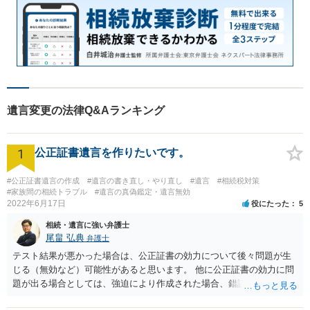
遺言変更の法律Q&Aランキング
1
公正証書遺言を作りたいです。
#公正証書遺言の作成
#遺言の書き直し・やり直し
#遺言
#相続税対策
#家族間の相続トラブル
#遺言の真偽鑑定・遺言無効
2022年6月17日
役にたった
5
相続・遺言に強い弁護士
尾畠 弘典
弁護士
テスト結果が悪かった場合は、公正証書の効力について後々問題が生
じる（無効など）可能性があると思います。 他に公正証書の効力に問
題が出る場合としては、強迫により作成された場合、錯誤（勘違い）
の場合などがあります。 遺言の対象となる財産の多寡などにもよりま