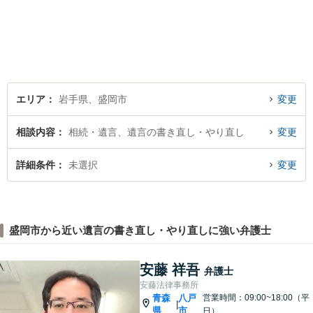
し「貴方に会えて良かった」
と感じていただける最善の解
決を目指します。 お気軽にご
お相談ください。
エリア
岩手県、盛岡市
変更
相談内容
相続・遺言、遺言の書き直し・やり直し
変更
詳細条件
未選択
変更
盛岡市から近い遺言の書き直し・やり直しに強い弁護士
安藤 祥吾
弁護士
安藤法律事務所
青森
八戸
営業時間：09:00~18:00（平
|
県
市
日）