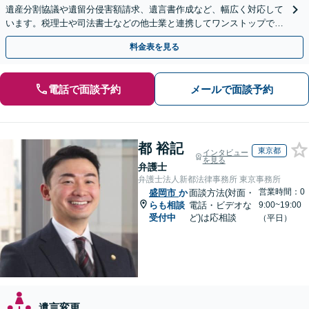
遺産分割協議や遺留分侵害額請求、遺言書作成など、幅広く対応して
います。税理士や司法書士などの他士業と連携してワンストップでの
解決が可能です。ぜひご相談ください。
料金表を見る
電話で面談予約
メールで面談予約
都 裕記
東京都
インタビュー
を見る
弁護士
弁護士法人新都法律事務所 東京事務所
営業時間：0
盛岡市
か
面談方法(対面・
らも相談
電話・ビデオな
9:00~19:00
受付中
ど)は応相談
（平日）
遺言変更