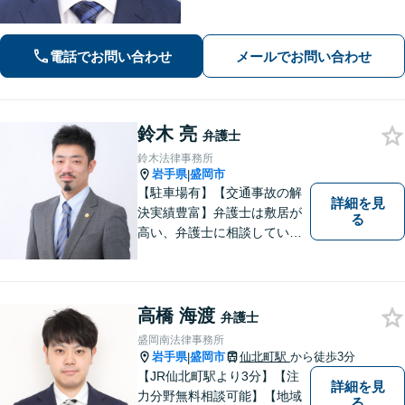
電話でお問い合わせ
メールでお問い合わせ
鈴木 亮
弁護士
鈴木法律事務所
岩手県
盛岡市
|
【駐車場有】【交通事故の解
詳細を見
決実績豊富】弁護士は敷居が
る
高い、弁護士に相談していい
ことなのかわからないという
思いをお持ちの方にも、気軽
に相談していただける弁護士
を目指しています。どんなこ
高橋 海渡
弁護士
とでもお気軽にご相談くださ
盛岡南法律事務所
い。
岩手県
盛岡市
仙北町駅
から徒歩3分
|
【JR仙北町駅より3分】【注
詳細を見
力分野無料相談可能】【地域
る