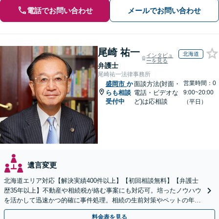
電話でお問い合わせ
メールでお問い合わせ
尾崎 祐一
北海道
インタビュ
ーを見る
弁護士
尾崎祐一法律事務所
営業時間：0
盛岡市
か
面談方法(対面・
らも相談
電話・ビデオな
9:00~20:00
受付中
ど)は応相談
（平日）
遺言変更
北海道エリア対応【解決実績400件以上】【初回相談無料】【弁護士
歴35年以上】不動産や相続税が絡む事案にも対応可。培ったノウハウ
を活かして迅速かつ的確に事件処理。相続の生前対策やペットの年金
システムもお任せ【完全個室】【自衛隊前駅8分】
料金表を見る