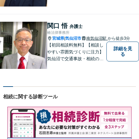
応えするアットホームな法律
事務所です。
関口 悟
弁護士
椿法律事務所
宮城県
気仙沼市
南気仙沼駅
から徒歩3分
|
【初回相談料無料】【相談し
詳細を見
やすい雰囲気づくりに注力】
る
気仙沼で交通事故・相続のこ
となら椿法律事務所におまか
せください！不動産（売買・
賃貸・欠陥住宅）・相続・離
婚・刑事事件のご相談にも対
応します。【南気仙沼駅3分】
相続に関する診断ツール