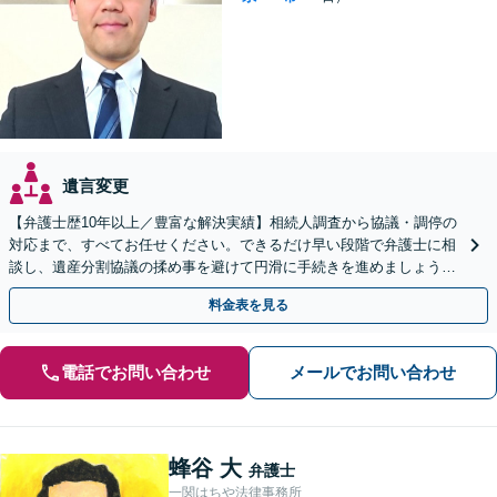
遺言変更
【弁護士歴10年以上／豊富な解決実績】相続人調査から協議・調停の
対応まで、すべてお任せください。できるだけ早い段階で弁護士に相
談し、遺産分割協議の揉め事を避けて円滑に手続きを進めましょう
【秘密厳守】【完全個室対応】【休日・夜間相談あり】
料金表を見る
電話でお問い合わせ
メールでお問い合わせ
蜂谷 大
弁護士
一関はちや法律事務所