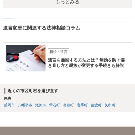
もっとみる
遺言変更に関連する法律相談コラム
相続・遺言
遺言を撤回する方法とは？無効を防ぐ書
き直し方と親族が変更する手続きも解説
近くの市区町村を選び直す
県央
盛岡市
八幡平市
滝沢市
雫石町
葛巻町
岩手町
紫波町
矢巾町