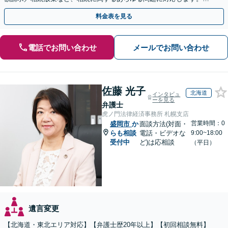
事情やご意向を丁寧にお聞きし、有利な解決を目指します
料金表を見る
電話でお問い合わせ
メールでお問い合わせ
佐藤 光子
北海道
インタビュ
ーを見る
弁護士
虎ノ門法律経済事務所 札幌支店
営業時間：0
盛岡市
か
面談方法(対面・
らも相談
電話・ビデオな
9:00~18:00
受付中
ど)は応相談
（平日）
遺言変更
【北海道・東北エリア対応】【弁護士歴20年以上】【初回相談無料】