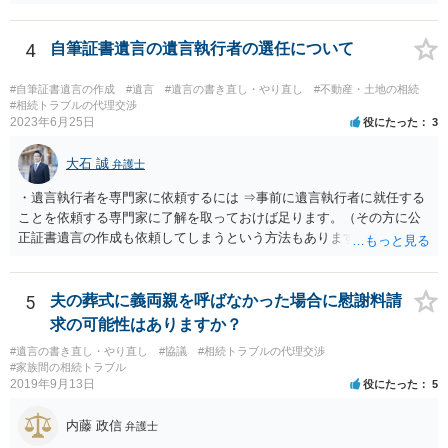
弟と面会しなければならない義務はもともとありません。 峰岸先生の
ご回答にもありますが， 代理人弁護士をたてて，その弁護士から相手
方に対して， ・相続に関する主張は法的根拠がなく，一切応じないこ
4
自筆証書遺言の遺言執行者の選任について
と ・今後一切の連絡をしてこないでほしいこと ・連絡を継続してくる
ようであれば警察への通報や法的措置も辞さないこと などを記載した
#自筆証書遺言の作成
#遺言
#遺言の書き直し・やり直し
#不動産・土地の相続
書面を発送してもらうことがよろしいように思います。
#相続トラブルの代理交渉
2023年6月25日
役にたった
3
大石 誠
弁護士
・遺言執行者を専門家に依頼するには ⇒事前に遺言執行者に就任する
ことを依頼する専門家に了解を取っておけば足ります。（その方に公
正証書遺言の作成も依頼してしまうという方法もあります） 事前に了
解を取るだけであれば、契約は不要ですし、契約料を払う必要もあり
ません。 遺言執行者に就任し、遺言執行が完了したときの報酬だけ、
弁護士費用としてかかります。 ・亡くなった際に、法務局に預けた自
5
夫の葬式に義両親を呼ばなかった場合に慰謝料請
筆証書遺言の存在を親族がなかったものにされる可能性 ⇒自筆の遺言
求の可能性はありますか？
書を法務局に保管した場合、死亡後、法務局に遺言書の有無を照会す
#遺言の書き直し・やり直し
#協議
#相続トラブルの代理交渉
ることになりますので、「法務局に預けた自筆証書遺言の存在を親族
#家族間の相続トラブル
がなかったもの」にすることはできません。 存在をなかったものにす
2019年9月13日
役にたった
5
るというよりも、遺言の効力を争う（遺言は無効だ）と主張する場合
がありえますが、その予防方法は、遺言者と面談してみないと判断が
内藤 政信
弁護士
難しいです。