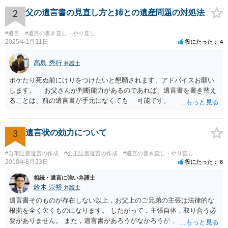
すが、弁護士に作成を依頼する場合は、１０～数十万円程度になるケ
ースが多いと思います。 報酬体系は、弁護士ごとに異なりますので一
2
父の遺言書の見直し方と姉との遺産問題の対処法
律の基準はありません。
#遺言
#遺言の書き直し・やり直し
2025年1月21日
役にたった
4
高島 秀行
弁護士
ボケたり死ぬ前にけりをつけたいと懇願されます、アドバイスお願い
します。 お父さんが判断能力があるのであれば、遺言書を書き替え
ることは、前の遺言書が手元になくても 可能です。 将来遺言の効
力が争われますから、医師にお父さんが判断能力があるかどうか検査
してもらって 診断書を取得して、公証役場へ行って公正証書遺言を
作成するのがよいと思います。 将来争われることが見込まれること
3
遺言状の効力について
から、弁護士に依頼して手続きを進めた方がよいと思います。
#自筆証書遺言の作成
#公正証書遺言の作成
#遺言の書き直し・やり直し
2018年8月23日
役にたった
6
相続・遺言に強い弁護士
鈴木 崇裕
弁護士
遺言書そのものが存在しない以上，お父上のご兄弟の主張は法律的な
根拠を全く欠くものになります。 したがって，主張自体，取り合う必
要がありません。 また，遺言書があろうがなかろうが，お父上のご兄