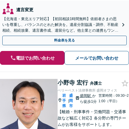
遺言変更
【北海道・東北エリア対応】【初回相談1時間無料】依頼者さまの思
いを尊重し、バランスのとれた解決を。遺産分割協議・調停、不動産
相続、相続放棄、遺言書作成、遺留分など。他士業との連携もワンス
トップで対応します【休日・夜間面談OK】
料金表を見る
電話でお問い合わせ
メールでお問い合わせ
小野寺 宏行
弁護士
ベリーベスト法律事務所 盛岡オフィス
岩
盛
盛岡駅
か
営業時間：09:30~2
手
岡
|
1:00（平日）
ら徒歩1分
県
市
【離婚・刑事事件・労働問題・交通事
故など幅広く対応】各分野の専門チー
ムがお客様をサポートします。