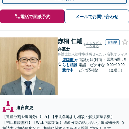
電話で面談予約
メールでお問い合わせ
赤桐 仁輔
宮城県
インタビュ
ーを見る
弁護士
弁護士法人法律事務所せんだい 名取オフィス
営業時間：0
盛岡市
か
面談方法(対面・
らも相談
電話・ビデオな
9:00~19:00
受付中
ど)は応相談
（金曜日）
遺言変更
【遺産分割や遺留分に注力】【東北各地より相談・解決実績多数】
【初回相談無料】【WEB面談対応】遺産分割の話し合い／遺留物侵害
額請求／相続放棄など、相続に関するあらゆる問題に対応します。ご