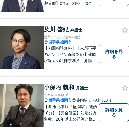
密着型】離婚、相続、借金、
交通事故、刑事事件など。ご
依頼者さまのお悩み解決の手
助けをすることが使命だと思
及川 啓紀
っています。どんなささいな
弁護士
ことでも構いません。お気軽
盛岡ナンテン法律事務所
にご相談ください。
岩手県
盛岡市
|
【初回相談無料】【来所不要
詳細を見
のオンライン面談対応】盛岡
る
駅近くの法律事務所。弁護士
歴10年以上、離婚問題・相
続・労働・刑事事件等幅広く
対応が可能です。可能な限り
専門用語は避け、依頼者様が
小保内 義和
弁護士
理解しやすい対応を心がけて
北奥法律事務所
います。【土日祝・時間外対
岩手県
盛岡市
盛岡駅
から徒歩10分
|
応可】
【JR東北本線『盛岡駅』徒歩
詳細を見
10分】【完全個室】対応分野
る
多数。20年以上の経験と様々
な分野での膨大な実績を活か