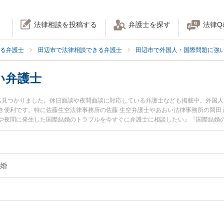
法律相談を投稿する
弁護士を探す
法律Q
る弁護士
田辺市で法律相談できる弁護士
田辺市で外国人・国際問題に強
い弁護士
名見つかりました。休日面談や夜間面談に対応している弁護士なども掲載中。外国
き便利です。特に佐藤生空法律事務所の佐藤 生空弁護士やあおい法律事務所の岡田
や夜間に発生した国際結婚のトラブルを今すぐに弁護士に相談したい』『国際結婚
できる田辺市内の弁護士に相談予約したい』などでお困りの相談者さんにおすすめ
婚