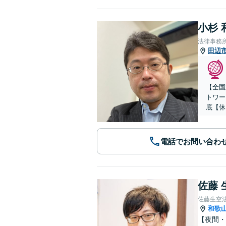
小杉 
法律事務
田辺
【全国
トワー
底【休
電話でお問い合わ
佐藤 
佐藤生空
和歌
【夜間・