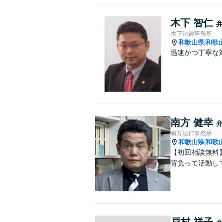
木下 智仁
木下法律事務所
和歌山県
和歌
|
迅速かつ丁寧な
南方 健幸
南方法律事務所
和歌山県
和歌
|
【初回相談無料
背負って活動し
戸村 祥子