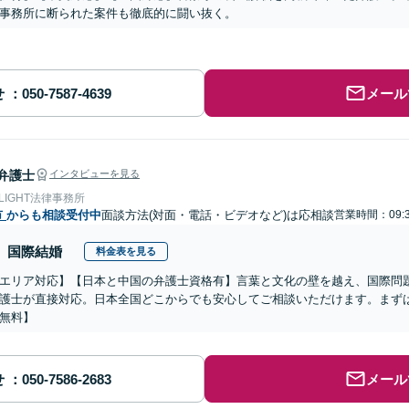
事務所に断られた案件も徹底的に闘い抜く。
せ
メール
弁護士
インタビューを見る
 LIGHT法律事務所
市
からも相談受付中
面談方法(対面・電話・ビデオなど)は応相談
営業時間：09:3
国際結婚
料金表を見る
エリア対応】【日本と中国の弁護士資格有】言葉と文化の壁を越え、国際問
護士が直接対応。日本全国どこからでも安心してご相談いただけます。まず
無料】
せ
メール