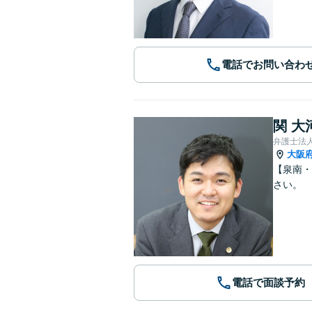
電話でお問い合わ
関 大
弁護士法
大阪
【泉南・
さい。
電話で面談予約