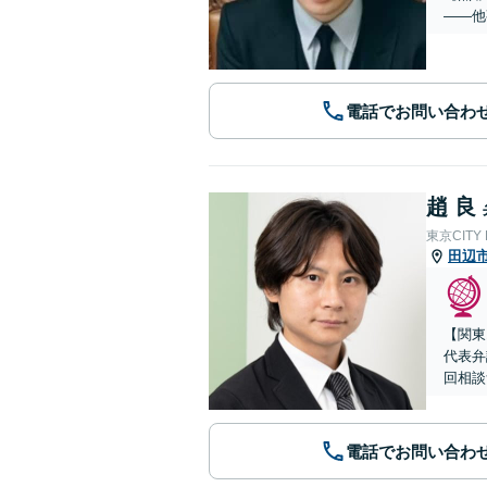
——他
電話でお問い合わ
趙 良
東京CITY
田辺
【関東
代表弁
回相談
電話でお問い合わ