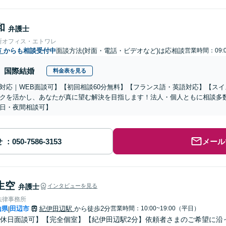
和
弁護士
所オフィス・エトワレ
市
からも相談受付中
面談方法(対面・電話・ビデオなど)は応相談
営業時間：09:0
国際結婚
料金表を見る
対応｜WEB面談可】【初回相談60分無料】【フランス語・英語対応】【ス
クを活かし、あなたが真に望む解決を目指します！法人・個人ともに相談多
日・夜間相談可】
せ
メール
生空
弁護士
インタビューを見る
法律事務所
山県
田辺市
紀伊田辺駅
から徒歩2分
営業時間：10:00~19:00（平日）
|
休日面談可】【完全個室】【紀伊田辺駅2分】依頼者さまのご希望に沿