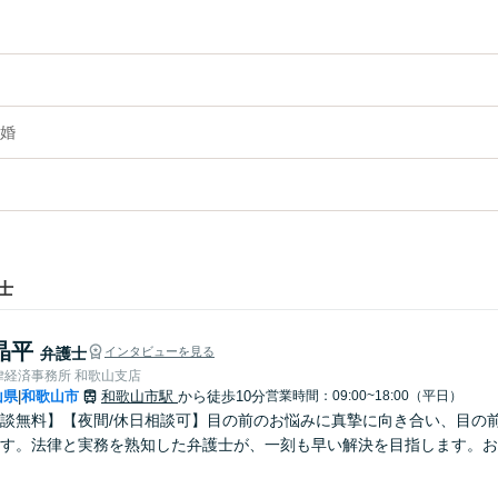
婚
士
晶平
弁護士
インタビューを見る
律経済事務所 和歌山支店
山県
和歌山市
和歌山市駅
から徒歩10分
営業時間：09:00~18:00（平日）
|
談無料】【夜間/休日相談可】目の前のお悩みに真摯に向き合い、目の
す。法律と実務を熟知した弁護士が、一刻も早い解決を目指します。お