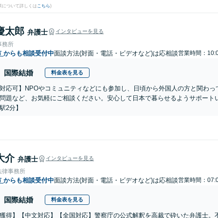
果について詳しくは
こちら
)
慶太郎
弁護士
インタビューを見る
事務所
市
からも相談受付中
面談方法(対面・電話・ビデオなど)は応相談
営業時間：10:0
国際結婚
料金表を見る
対応可】NPOやコミュニティなどにも参加し、日頃から外国人の方と関わっ
問題など、お気軽にご相談ください。安心して日本で暮らせるようサポート
駅2分】
大介
弁護士
インタビューを見る
法律事務所
市
からも相談受付中
面談方法(対面・電話・ビデオなど)は応相談
営業時間：07:0
国際結婚
料金表を見る
獲得】【中文対応】【全国対応】警察庁の公式解釈を高裁で砕いた弁護士。