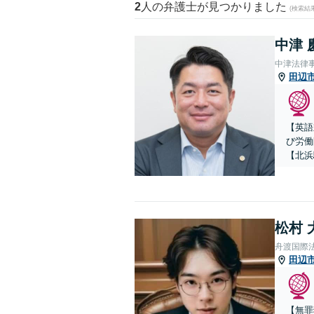
2
人の弁護士が見つかりました
(検索結
中津 
中津法律
田辺
【英語
び労働
【北浜
松村 
舟渡国際
田辺
【無罪