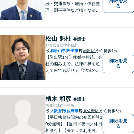
詳細を見
続・交通事故・離婚・債務整
る
理・刑事事件など様々な法律
問題に対応｜相続、交通事
故、不貞問題については初回3
0分無料相談あり｜夜間・休
日・オンライン相談OK（要予
松山 魁杜
弁護士
約）｜丁寧な報告とスピード
那賀総合法律事務所
対応で安心をお届けします
和歌山県
岩出市
岩出駅
から徒歩1分
|
【岩出駅1分】離婚や相続、会
詳細を見
社の悩みまで。法律の枠を超
る
えて何でも話せる「地域のか
かりつけ弁護士」として、一
歩前へ進む安心を。一つひと
つのご縁を大切に、紀の川市
育ちの私が丁寧にサポートし
植木 和彦
弁護士
ます。【丁寧なヒアリング】
泉佐野法律事務所
【休日や夜間相談も柔軟に対
大阪府
泉佐野市
泉佐野駅
から徒歩5分
|
応】
【平日執務時間内の初回相談3
詳細を見
0分無料】【当日／夜間／休日
る
相談可】【法テラス利用可】