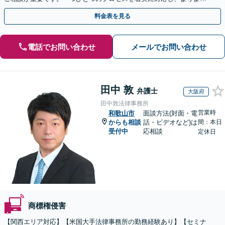
解決に向けて尽力いたします【Web面談OK】
料金表を見る
電話でお問い合わせ
メールでお問い合わせ
田中 敦
弁護士
大阪府
田中敦法律事務所
営業時
和歌山市
面談方法(対面・電
からも相談
話・ビデオなど)は
間：本日
受付中
応相談
定休日
商標権侵害
【関西エリア対応】【米国大手法律事務所の勤務経験あり】【セミナ