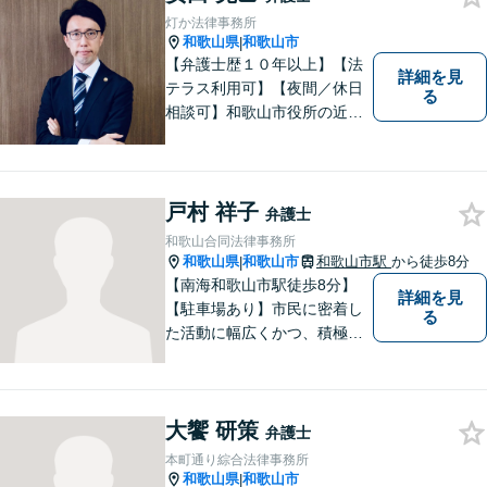
み事がございましたら、お気
灯か法律事務所
軽にご相談下さい。
和歌山県
和歌山市
|
【弁護士歴１０年以上】【法
詳細を見
テラス利用可】【夜間／休日
る
相談可】和歌山市役所の近
く、京橋親水公園そばにある
親しみやすい法律事務所で
す。一人で悩まず、まずはご
相談ください。あなたの灯り
戸村 祥子
弁護士
となれるよう誠心誠意努めま
和歌山合同法律事務所
す。
和歌山県
和歌山市
和歌山市駅
から徒歩8分
|
【南海和歌山市駅徒歩8分】
詳細を見
【駐車場あり】市民に密着し
る
た活動に幅広くかつ、積極的
に取り組んでいます。離婚問
題／相続問題／刑事事件／借
金問題／労働問題など、幅広
大饗 研策
く対応可能。【地域に根ざし
弁護士
た弁護士】法律トラブルでお
本町通り綜合法律事務所
悩みの方は、お気軽にご相談
和歌山県
和歌山市
|