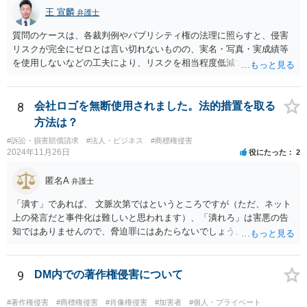
王 宣麟
弁護士
質問のケースは、各裁判例やパブリシティ権の法理に照らすと、侵害
リスクが完全にゼロとは言い切れないものの、実名・写真・実成績等
を使用しないなどの工夫により、リスクを相当程度低減できる設計に
なっているかと思います。 ただし、「野球ファンであれば元の選手を
推測できる」という点は、裁判で争われた場合に「専ら顧客吸引力の
利用を目的とする」と判断される余地を残すため、一定の注意が必要
8
会社ロゴを無断使用されました。法的措置を取る
です。 また、広告収益の有無は、侵害判断に一定の影響を与える可能
方法は？
性がありますが、決定的要因ではありません。 パブリシティ権侵害の
#訴訟・損害賠償請求
#法人・ビジネス
#商標権侵害
成否は、主に「専ら顧客吸引力の利用を目的とするか」という点で判
2024年11月26日
役にたった
2
断されます。広告収益があることは「商業的目的」を強く示す要素で
すが、それだけで直ちに侵害となるわけではありません。完全無償・
匿名A
弁護士
非営利であれば「表現の自由」「創作物」としての側面が強く評価さ
れる可能性があります。一方、広告収益がある場合は「商業利用」と
「潰す」であれば、 文脈次第ではというところですが（ただ、ネット
しての色彩が強まり、リスクが高まる可能性があります。 公開前に変
上の発言だと事件化は難しいと思われます）、「潰れろ」は害悪の告
更・確認しておく事項については、公開の場でアドバイスするにも限
知ではありませんので、脅迫罪にはあたらないでしょう。 もっとも、
界があるかと思うので、資料等を持参の上、弁護士に相談されること
「潰れろ」という発言については、脅迫罪ではないにしても、 権利侵
も一つかと存じます。
害として法的措置をとれる可能性はあります。
9
DM内での著作権侵害について
#著作権侵害
#商標権侵害
#肖像権侵害
#加害者
#個人・プライベート