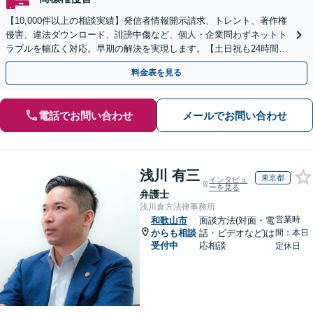
【10,000件以上の相談実績】発信者情報開示請求、トレント、著作権
侵害、違法ダウンロード、誹謗中傷など、個人・企業問わずネットト
ラブルを幅広く対応。早期の解決を実現します。【土日祝も24時間受
付／初回相談無料】
料金表を見る
電話でお問い合わせ
メールでお問い合わせ
浅川 有三
東京都
インタビュ
ーを見る
弁護士
浅川倉方法律事務所
営業時
和歌山市
面談方法(対面・電
からも相談
話・ビデオなど)は
間：本日
受付中
応相談
定休日