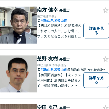
南方 健幸
弁護士
南方法律事務所
和歌山県
和歌山市
|
【初回相談無料】相談者様の
詳細を見
これからの人生、歩む道に、
る
プラスとなることを利益と考
え、相談者の人生を背負って
活動してまいります。和歌山
はもちろん、関西・関東から
ご相談いただくこともありま
芝野 友樹
弁護士
す。
和歌山合同法律事務所
和歌山県
和歌山市
和歌山市駅
から徒歩8分
|
【初回面談無料】【法テラス
詳細を見
利用可能】法的観点を踏まえ
る
てご相談者様の皆様にとって
最良の解決を図ることに常に
心がけています。創設55年を
超える歴史ある事務所です。
安田 克己
【当日／夜間／応相談】お悩
弁護士