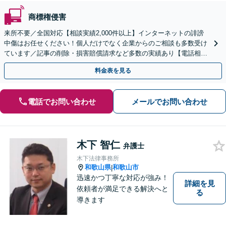
商標権侵害
来所不要／全国対応【相談実績2,000件以上】インターネットの誹謗
中傷はお任せください！個人だけでなく企業からのご相談も多数受け
ています／記事の削除・損害賠償請求など多数の実績あり【電話相談
可】【初回相談無料】【夜間休日面談可】
料金表を見る
電話でお問い合わせ
メールでお問い合わせ
木下 智仁
弁護士
木下法律事務所
和歌山県
和歌山市
|
迅速かつ丁寧な対応が強み！
詳細を見
依頼者が満足できる解決へと
る
導きます