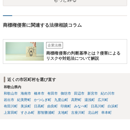
商標権侵害に関連する法律相談コラム
企業法務
商標権侵害の判断基準とは？侵害による
リスクや対処法について解説
近くの市区町村を選び直す
和歌山県内
和歌山市
海南市
橋本市
有田市
御坊市
田辺市
新宮市
紀の川市
岩出市
紀美野町
かつらぎ町
九度山町
高野町
湯浅町
広川町
有田川町
美浜町
日高町
由良町
印南町
みなべ町
日高川町
白浜町
上富田町
すさみ町
那智勝浦町
太地町
古座川町
北山村
串本町