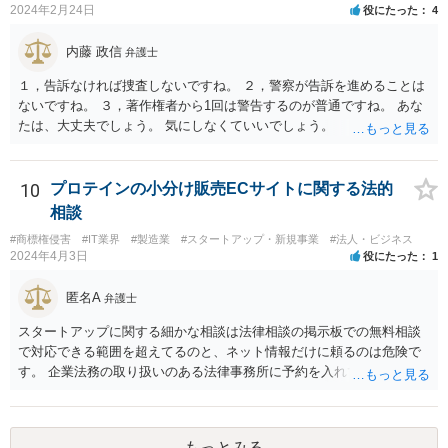
2024年2月24日
役にたった
4
内藤 政信
弁護士
１，告訴なければ捜査しないですね。 ２，警察が告訴を進めることは
ないですね。 ３，著作権者から1回は警告するのが普通ですね。 あな
たは、大丈夫でしょう。 気にしなくていいでしょう。
10
プロテインの小分け販売ECサイトに関する法的
相談
#商標権侵害
#IT業界
#製造業
#スタートアップ・新規事業
#法人・ビジネス
2024年4月3日
役にたった
1
匿名A
弁護士
スタートアップに関する細かな相談は法律相談の掲示板での無料相談
で対応できる範囲を超えてるのと、ネット情報だけに頼るのは危険で
す。 企業法務の取り扱いのある法律事務所に予約を入れて、リーガル
リスクチェックの法務サービスのご依頼をされることをお勧め致しま
す。
もっとみる