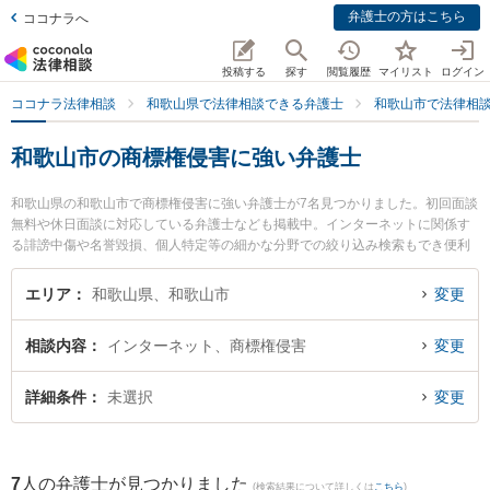
弁護士の方はこちら
ココナラへ
投稿する
探す
閲覧履歴
マイリスト
ログイン
ココナラ法律相談
和歌山県で法律相談できる弁護士
和歌山市で法律相
和歌山市の商標権侵害に強い弁護士
和歌山県の和歌山市で商標権侵害に強い弁護士が7名見つかりました。初回面談
無料や休日面談に対応している弁護士なども掲載中。インターネットに関係す
る誹謗中傷や名誉毀損、個人特定等の細かな分野での絞り込み検索もでき便利
です。特に虎ノ門法律経済事務所 和歌山支店の野上 晶平弁護士や木下法律事務
所の木下 智仁弁護士、南方法律事務所の南方 健幸弁護士のプロフィール情報や
エリア
和歌山県、和歌山市
変更
弁護士費用、強みなどが注目されています。『和歌山市で土日や夜間に発生し
た商標権侵害のトラブルを今すぐに弁護士に相談したい』『商標権侵害のトラ
相談内容
インターネット、商標権侵害
変更
ブル解決の実績豊富な近くの弁護士を検索したい』『初回相談無料で商標権侵
害を法律相談できる和歌山市内の弁護士に相談予約したい』などでお困りの相
談者さんにおすすめです。
詳細条件
未選択
変更
7
人の弁護士が見つかりました
(検索結果について詳しくは
こちら
)