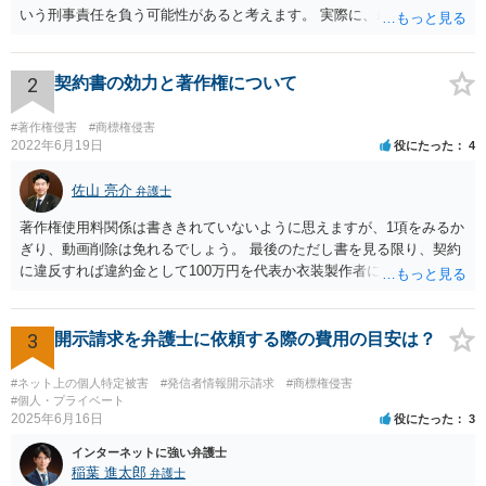
いう刑事責任を負う可能性があると考えます。 実際に、裁判になった
り、刑事責任を問われるかは、内容等によりますが、警察が被害届を
受理すると、取調べ等の捜査が行われる可能性があります。 そして、
刑事責任を軽くするためには、被害弁償等を行う必要があります。 今
2
契約書の効力と著作権について
後の対応としては、まずは、弁護士に相談するのが良いと思います。
#著作権侵害
#商標権侵害
2022年6月19日
役にたった
4
佐山 亮介
弁護士
著作権使用料関係は書ききれていないように思えますが、1項をみるか
ぎり、動画削除は免れるでしょう。 最後のただし書を見る限り、契約
に違反すれば違約金として100万円を代表か衣装製作者に請求できると
思います。 ただ、どの時点を契約違反とするかは、契約書の読み方と
しては少しはっきりしないように思います。 こちらからどの時点で打
って出るかはこちらに都合よく契約書を解釈して決めて良いと思いま
3
開示請求を弁護士に依頼する際の費用の目安は？
すが、裁判にもつれ込んだ場合、第三者の目から見て客観的にも条件
が守られないとはっきり言えるのは相手が削除請求をしたことが記録
#ネット上の個人特定被害
#発信者情報開示請求
#商標権侵害
上はっきりするとき（例えばYouTubeへの通報などにより動画を削除
#個人・プライベート
2025年6月16日
役にたった
3
させた時）となるかも知れません。 以上を前提に、まずは動画の配信
は合意に基づく正当な権利だと主張し、相手が反論や削除請求の通
インターネットに強い弁護士
報・裁判等をしてきたら弁護士に依頼して対応するとよいと考えま
稲葉 進太郎
弁護士