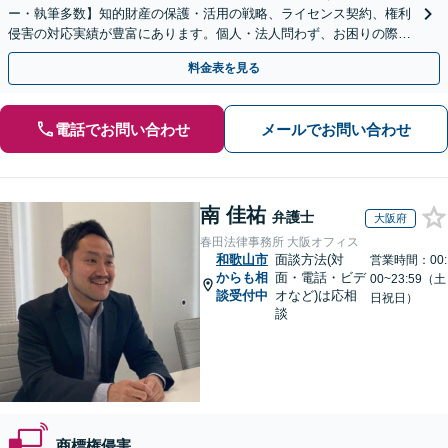
ー・執筆多数】知的財産の保護・活用の戦略、ライセンス契約、権利
侵害の対応実績が豊富にあります。個人・法人問わず、お困りの際は
お気軽にご相談ください。【弁護士歴15年以上】
料金表を見る
電話でお問い合わせ
メールでお問い合わせ
南 佳祐
弁護士
大阪府
春田法律事務所 大阪オフィス
和歌山市
面談方法(対
営業時間：00:
からも相
面・電話・ビデ
00~23:59（土
談受付中
オなど)は応相
日祝日）
談
商標権侵害