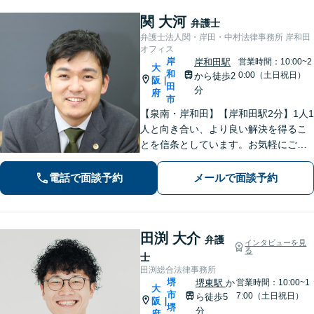
関 大河
弁護士
弁護士法人関・岸田・中村法律事務所 岸和田
オフィス
岸
岸和田駅
営業時間：10:00~2
大
和
0:00（土日祝日）
から徒歩2
阪
|
田
分
府
市
【泉南・岸和田】【岸和田駅2分】1人1
人と向き合い、より良い解決を得るこ
とを信条としています。お気軽にご相
談下さい。
電話で面談予約
メールで面談予約
田渕 大介
弁護
インタビューを見
る
士
田渕総合法律事務所
堺
堺東駅
か
営業時間：10:00~1
大
市
7:00（土日祝日）
ら徒歩5
阪
|
堺
分
府