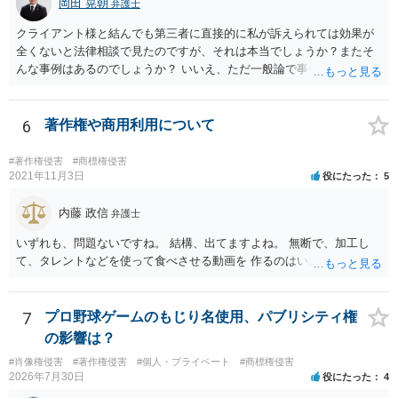
岡田 晃朝
弁護士
クライアント様と結んでも第三者に直接的に私が訴えられては効果が
全くないと法律相談で見たのですが、それは本当でしょうか？またそ
んな事例はあるのでしょうか？ いいえ、ただ一般論で事例は分かりま
せん。
6
著作権や商用利用について
#著作権侵害
#商標権侵害
2021年11月3日
役にたった
5
内藤 政信
弁護士
いずれも、問題ないですね。 結構、出てますよね。 無断で、加工し
て、タレントなどを使って食べさせる動画を 作るのはいけませんが。
7
プロ野球ゲームのもじり名使用、パブリシティ権
の影響は？
#肖像権侵害
#著作権侵害
#個人・プライベート
#商標権侵害
2026年7月30日
役にたった
4