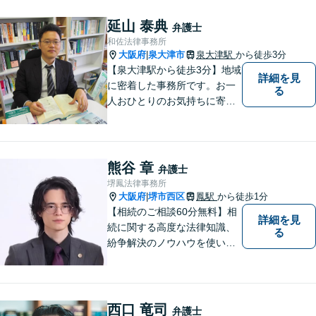
者の立場に寄り添い、一人ひ
とりに合ったサポートを心が
延山 泰典
弁護士
けています。【夜間・休日相
和佐法律事務所
談可能】【オンライン出張相
大阪府
泉大津市
泉大津駅
から徒歩3分
|
談可】
【泉大津駅から徒歩3分】地域
詳細を見
に密着した事務所です。お一
る
人おひとりのお気持ちに寄り
添います。https://kazusa-law.
com/
熊谷 章
弁護士
堺鳳法律事務所
大阪府
堺市西区
鳳駅
から徒歩1分
|
【相続のご相談60分無料】相
詳細を見
続に関する高度な法律知識、
る
紛争解決のノウハウを使い、
より良い法的サービスを提供
します。 ご相談者様の大切な
時間を無駄にしないよう、的
確かつスピーディーに進め、
西口 竜司
弁護士