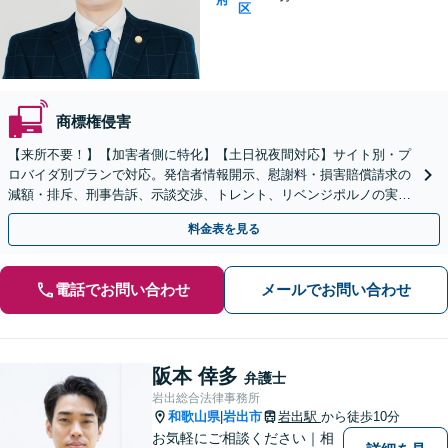
区
商標権侵害
【来所不要！】【加害者側に特化】【土日祝夜間対応】サイト別・プ
ロバイダ別プランで対応。発信者情報開示、慰謝料・損害賠償請求の
減額・排斥、刑事告訴、示談交渉、トレント、リベンジポルノの実績
多数！企業・飲食店の風評被害も対応【堺東駅5分】
料金表を見る
電話でお問い合わせ
メールでお問い合わせ
阪本 倖多
弁護士
岩出総合法律事務所
和歌山県
岩出市
岩出駅
から徒歩10分
|
お気軽にご相談ください｜相