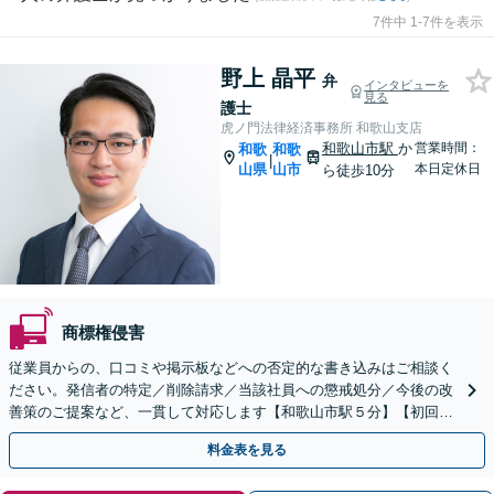
7件中 1-7件を表示
野上 晶平
弁
インタビューを
見る
護士
虎ノ門法律経済事務所 和歌山支店
和歌山市駅
か
営業時間：
和歌
和歌
|
山県
山市
本日定休日
ら徒歩10分
商標権侵害
従業員からの、口コミや掲示板などへの否定的な書き込みはご相談く
ださい。発信者の特定／削除請求／当該社員への懲戒処分／今後の改
善策のご提案など、一貫して対応します【和歌山市駅５分】【初回相
談30分無料】書き込みを行わせない職場環境整備にも注力
料金表を見る