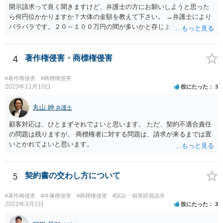
す。
開示請求って良く聞きますけど、弁護士の方にお願いしようと思った
ら何円位かかりますか？大体の金額を教えて下さい。 →弁護士により
バラバラです。２０～１００万円の間が多いかと存じます。
4
著作権侵害・商標権侵害
#著作権侵害
#商標権侵害
2023年11月10日
役にたった
3
丸山 紳
弁護士
顧客対応は、ひとまずそれでよいと思います。 ただ、契約不適合責任
の問題は残りますが。 商標権者に対する問題は、請求が来るまでは置
いとかれてよいと思います。
5
契約書の交わし方について
#著作権侵害
#肖像権侵害
#商標権侵害
#訴訟・損害賠償請求
2022年3月1日
役にたった
3