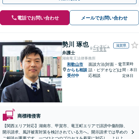
電話でお問い合わせ
メールでお問い合わせ
勢川 琢也
滋賀県
インタビュ
ーを見る
弁護士
湖南竜王法律事務所
営業時
和歌山市
面談方法(対面・電
からも相談
話・ビデオなど)は
間：本日
受付中
応相談
定休日
商標権侵害
【関西エリア対応】湖南市、甲賀市、竜王町エリアで誹謗中傷削除、
開示請求、風評被害対策を検討されている方へ。開示請求では早めの
ご相談が重要です。一つひとつのプロセスを着実に対応し、よりよい