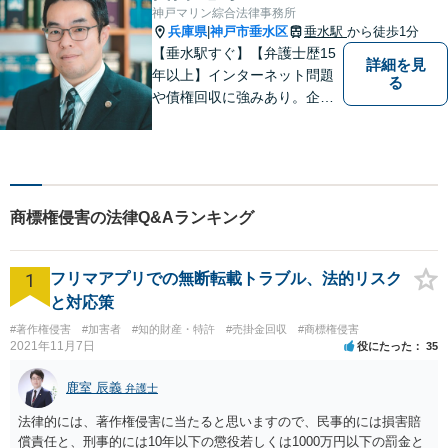
ご相談様にとって最適なご提
神戸マリン綜合法律事務所
案ができるよう努めます。
兵庫県
神戸市垂水区
垂水駅
から徒歩1分
|
【垂水駅すぐ】【弁護士歴15
詳細を見
年以上】インターネット問題
る
や債権回収に強みあり。企業
ならではの困りごとまで幅広
く対応。女性弁護士も在籍し
ているため、男性弁護士に話
しづらくてもご安心くださ
い。【分割払いOK】【休日・
商標権侵害の法律Q&Aランキング
夜間面談・ビデオ面談可】
1
フリマアプリでの無断転載トラブル、法的リスク
と対応策
#著作権侵害
#加害者
#知的財産・特許
#売掛金回収
#商標権侵害
2021年11月7日
役にたった
35
鹿室 辰義
弁護士
法律的には、著作権侵害に当たると思いますので、民事的には損害賠
償責任と、刑事的には10年以下の懲役若しくは1000万円以下の罰金と