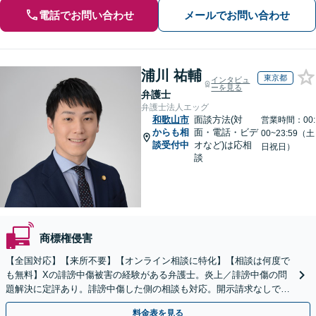
電話でお問い合わせ
メールでお問い合わせ
浦川 祐輔
東京都
インタビュ
ーを見る
弁護士
弁護士法人エッグ
和歌山市
面談方法(対
営業時間：00:
からも相
面・電話・ビデ
00~23:59（土
談受付中
オなど)は応相
日祝日）
談
商標権侵害
【全国対応】【来所不要】【オンライン相談に特化】【相談は何度で
も無料】Xの誹謗中傷被害の経験がある弁護士。炎上／誹謗中傷の問
題解決に定評あり。誹謗中傷した側の相談も対応。開示請求なしで本
人の特定ができる場合もあり。
料金表を見る