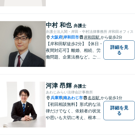
南海本線泉佐野駅より徒歩約5
分。
中村 和也
弁護士
弁護士法人関・岸田・中村法律事務所 岸和田オフィス
大阪府
岸和田市
岸和田駅
から徒歩2分
|
【岸和田駅徒歩2分】【休日・
詳細を見
夜間対応可】離婚、相続、労
る
働問題、企業法務など。ご依
頼者さまのお話を親身に伺
い、解決へ向けてベストな方
法をご提案いたします。不安
はお一人で抱えず、ぜひ弁護
河津 昂輝
弁護士
士へご相談ください【完全個
あわじみらい法律会計事務所
室】
兵庫県
南あわじ市
名谷駅
から徒歩1分
|
【初回相談無料】形式的な法
詳細を見
律だけでなく、依頼者の状況
る
や思いも大切に考え、根本的
なトラブル解決を目指して全
力で取り組んでいます。 相談