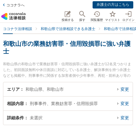
弁護士の方はこちら
ココナラへ
投稿する
探す
閲覧履歴
マイリスト
ログイン
ココナラ法律相談
和歌山県で法律相談できる弁護士
和歌山市で法律相
和歌山市の業務妨害罪・信用毀損罪に強い弁護
士
和歌山県の和歌山市で業務妨害罪・信用毀損罪に強い弁護士が12名見つかりま
した。初回面談無料や休日面談に対応している弁護士、解決事例を持つ弁護士
なども掲載中。刑事事件に関係する加害者側や少年事件、再犯・前科あり等の
細かな分野での絞り込み検索もでき便利です。特にベリーベスト法律事務所 和
歌山オフィスの井上 彩華弁護士や廣谷法律事務所の廣谷 行敏弁護士、虎ノ門法
エリア
和歌山県、和歌山市
変更
律経済事務所 和歌山支店の野上 晶平弁護士のプロフィール情報や弁護士費用、
強みなどが注目されています。『和歌山市で土日や夜間に発生した業務妨害
相談内容
刑事事件、業務妨害罪・信用毀損罪
変更
罪・信用毀損罪のトラブルを今すぐに弁護士に相談したい』『業務妨害罪・信
用毀損罪のトラブル解決の実績豊富な近くの弁護士を検索したい』『初回相談
無料で業務妨害罪・信用毀損罪を法律相談できる和歌山市内の弁護士に相談予
詳細条件
未選択
変更
約したい』などでお困りの相談者さんにおすすめです。