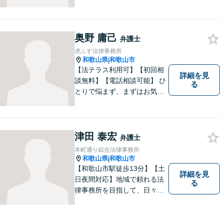
奥野 庸己
弁護士
虎ふす法律事務所
和歌山県
和歌山市
|
【法テラス利用可】【初回相
詳細を見
談無料】【電話相談可能】 ひ
る
とりで悩まず、まずはお気軽
にご相談ください。 早い段階
でのご相談が、有利で納得し
た解決につながります。
津田 泰宏
弁護士
本町通り綜合法律事務所
和歌山県
和歌山市
|
【和歌山市駅徒歩13分】【土
詳細を見
日夜間対応】地域で頼れる法
る
律事務所を目指して、日々尽
力しています。刑事事件／交
通事故／相続／その他一般の