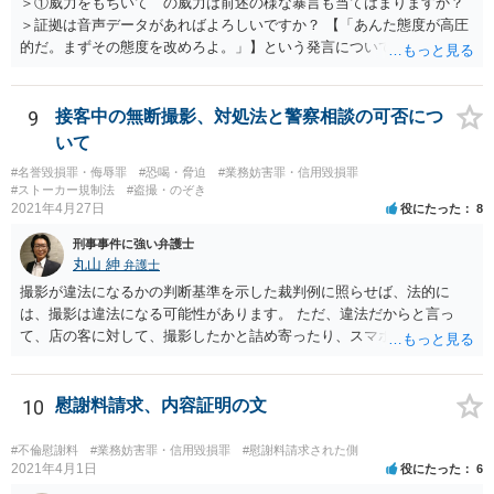
＞①威力をもちいて の威力は前述の様な暴言も当てはまりますか？
＞証拠は音声データがあればよろしいですか？ 【「あんた態度が高圧
的だ。まずその態度を改めろよ。」】という発言について字面のみで
は確答しにくいところがありますが、３０分程度の間に、どのような
内容・声色で暴言が繰り返されたか等が克明に記録されていれば、証
拠になり得るでしょう。なお、【立ち上がり詰め寄って来そうにな
9
接客中の無断撮影、対処法と警察相談の可否につ
り】という点については、防犯カメラなどがあれば最良だと思われま
いて
す。 ＞被害届は警察に提出するのでしょうか？ はい、そのようになり
#名誉毀損罪・侮辱罪
#恐喝・脅迫
#業務妨害罪・信用毀損罪
ます。
#ストーカー規制法
#盗撮・のぞき
2021年4月27日
役にたった
8
刑事事件に強い弁護士
丸山 紳
弁護士
撮影が違法になるかの判断基準を示した裁判例に照らせば、法的に
は、撮影は違法になる可能性があります。 ただ、違法だからと言っ
て、店の客に対して、撮影したかと詰め寄ったり、スマホのデータを
見せろと言ったりすることは、現実的には困難でしょう。 穏当に、店
長等からやんわりと注意してもらうなど、店の運営面からの対策を行
うことが現実的であるように思います。
10
慰謝料請求、内容証明の文
#不倫慰謝料
#業務妨害罪・信用毀損罪
#慰謝料請求された側
2021年4月1日
役にたった
6