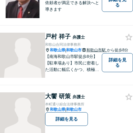
依頼者が満足できる解決へと
る
導きます
戸村 祥子
弁護士
和歌山合同法律事務所
和歌山県
和歌山市
和歌山市駅
から徒歩8分
|
【南海和歌山市駅徒歩8分】
詳細を見
【駐車場あり】市民に密着し
る
た活動に幅広くかつ、積極的
に取り組んでいます。離婚問
題／相続問題／刑事事件／借
金問題／労働問題など、幅広
大饗 研策
く対応可能。【地域に根ざし
弁護士
た弁護士】法律トラブルでお
本町通り綜合法律事務所
悩みの方は、お気軽にご相談
和歌山県
和歌山市
|
ください。
詳細を見る