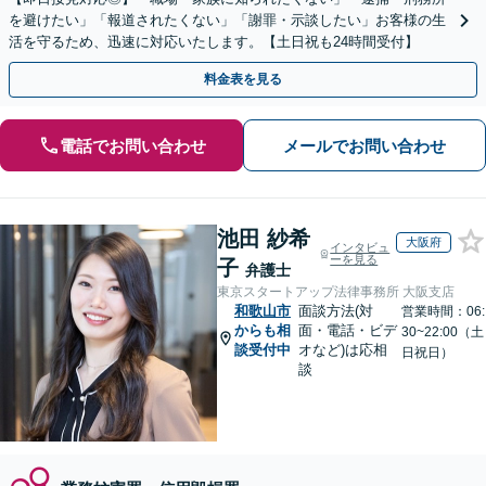
を避けたい」「報道されたくない」「謝罪・示談したい」お客様の生
活を守るため、迅速に対応いたします。【土日祝も24時間受付】
料金表を見る
電話でお問い合わせ
メールでお問い合わせ
池田 紗希
大阪府
インタビュ
ーを見る
子
弁護士
東京スタートアップ法律事務所 大阪支店
和歌山市
面談方法(対
営業時間：06:
からも相
面・電話・ビデ
30~22:00（土
談受付中
オなど)は応相
日祝日）
談