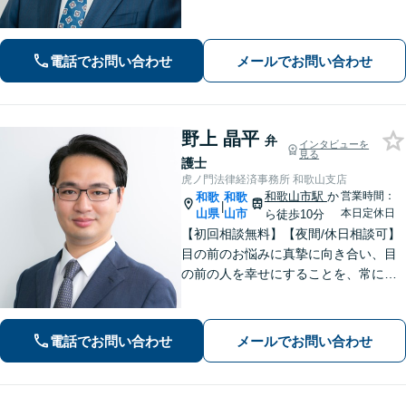
ーディーに解決【離婚・男女問題】女
性弁護士も在籍。DV／モラハラ・お子
さまの問題も親身に取り組む【夜間・
電話でお問い合わせ
メールでお問い合わせ
休日面談可】
野上 晶平
弁
インタビューを
見る
護士
虎ノ門法律経済事務所 和歌山支店
和歌山市駅
か
営業時間：
和歌
和歌
|
山県
山市
本日定休日
ら徒歩10分
【初回相談無料】【夜間/休日相談可】
目の前のお悩みに真摯に向き合い、目
の前の人を幸せにすることを、常にこ
ころがけています。法律と実務を熟知
した弁護士が、一刻も早い解決を目指
します。お困りの方は、お気軽にご相
電話でお問い合わせ
メールでお問い合わせ
談ください。