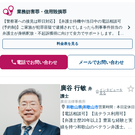
業務妨害罪・信用毀損罪
【警察署への接見は即日対応】【弁護士待機中/当日中の電話相談可
(予約制)】ご家族が犯罪容疑で逮捕されてしまったら刑事事件担当の
弁護士が身柄釈放・不起訴獲得に向けて全力でサポートします。【毎
月100名以上の相談実績】【全国対応】
料金表を見る
電話でお問い合わせ
メールでお問い合わせ
廣谷 行敏
弁
インタビューを
見る
護士
廣谷法律事務所
和歌山県
和歌山市
営業時間：本日定休日
|
【電話相談可】【法テラス利用可】
【弁護士歴20年以上】豊富な経験と実
績を持つ和歌山のベテラン弁護士。
【相続・遺言】他士業との連携でスピ