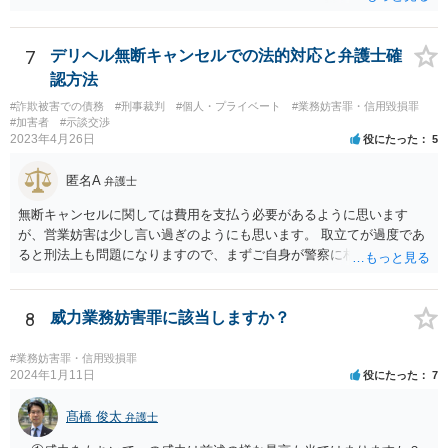
なる事情になります。 ・罪を認めて反省を見せている これも軽くなる
事情にはなりますが、反省するのはむしろ当然ですから、大きな事情
にはならないと思います。 ・実際に犯行は行われず、 実際に犯行が行
7
デリヘル無断キャンセルでの法的対応と弁護士確
われれば、別途別の犯罪が成立しますし、それがなかったということ
認方法
は、発言内容だけの犯罪が問題になると思いますので、そこは関係な
#詐欺被害での債務
#刑事裁判
#個人・プライベート
#業務妨害罪・信用毀損罪
いと思います。 また、警察などによる警備増強などの対応はなかった
#加害者
#示談交渉
ということは、その発言内容が、悪質なものではなかったということ
2023年4月26日
役にたった
5
もできますので、刑が軽くなる事情にはなるかもしれません。
匿名A
弁護士
無断キャンセルに関しては費用を支払う必要があるように思います
が、営業妨害は少し言い過ぎのようにも思います。 取立てが過度であ
ると刑法上も問題になりますので、まずご自身が警察に相談したらい
かがでしょうか？ さすがに2回程度で業務妨害とはならないのではな
いかと思います。
8
威力業務妨害罪に該当しますか？
#業務妨害罪・信用毀損罪
2024年1月11日
役にたった
7
髙橋 俊太
弁護士