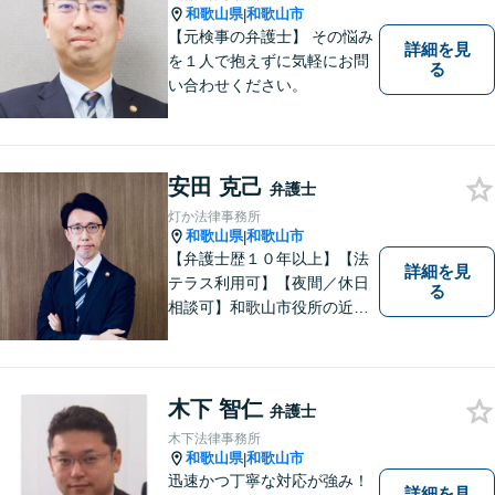
和歌山県
和歌山市
|
【元検事の弁護士】 その悩み
詳細を見
を１人で抱えずに気軽にお問
る
い合わせください。
安田 克己
弁護士
灯か法律事務所
和歌山県
和歌山市
|
【弁護士歴１０年以上】【法
詳細を見
テラス利用可】【夜間／休日
る
相談可】和歌山市役所の近
く、京橋親水公園そばにある
親しみやすい法律事務所で
す。一人で悩まず、まずはご
相談ください。あなたの灯り
木下 智仁
弁護士
となれるよう誠心誠意努めま
木下法律事務所
す。
和歌山県
和歌山市
|
迅速かつ丁寧な対応が強み！
詳細を見