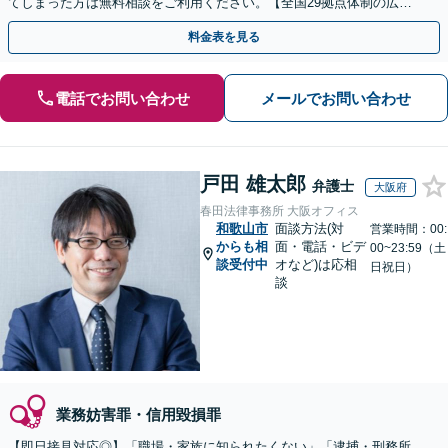
てしまった方は無料相談をご利用ください。【全国29拠点体制の広域
対応】【弁護士待機中/当日中の電話相談可(予約制)】
料金表を見る
電話でお問い合わせ
メールでお問い合わせ
戸田 雄太郎
弁護士
大阪府
春田法律事務所 大阪オフィス
和歌山市
面談方法(対
営業時間：00:
からも相
面・電話・ビデ
00~23:59（土
談受付中
オなど)は応相
日祝日）
談
業務妨害罪・信用毀損罪
【即日接見対応◎】「職場・家族に知られたくない」「逮捕・刑務所