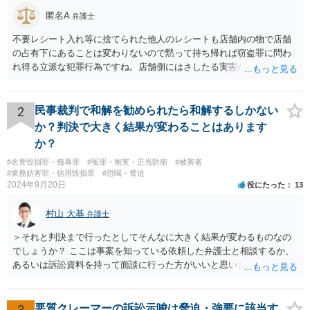
匿名A
弁護士
不要レシート入れ等に捨てられた他人のレシートも店舗内の物で店舗
の占有下にあることは変わりないので黙って持ち帰れば窃盗罪に問わ
れ得る立派な犯罪行為ですね。店舗側にはさしたる実害がない以上、
わざわざ面倒な被害申告等を行うことは稀で、窃盗罪として検挙され
るリスクは低いと思いますが、万が一検挙された場合のこと等を考え
て自重すべきです。 なお、他人のレシートを使ってキャンペーンに応
2
民事裁判で和解を勧められたら和解するしかない
募してポイント等を詐取する行為については度を越せば電子計算機使
か？判決で大きく結果が変わることはあります
用詐欺等で検挙されるリスクがそれなりにあるかと存じます。キャン
か？
ペーンの主催者に対しては実害を与えているわけですので、主催者か
#名誉毀損罪・侮辱罪
#冤罪・無実・正当防衛
#被害者
ら被害申告等される可能性は十分あるかと存じます。
#業務妨害罪・信用毀損罪
#恐喝・脅迫
2024年9月20日
役にたった
13
村山 大基
弁護士
＞それと判決まで行ったとしてそんなに大きく結果が変わるものなの
でしょうか？ ここは事案を知っている依頼した弁護士と相談するか、
あるいは訴訟資料を持って面談に行った方がいいと思います。 和解
は、その時点での裁判官の印象（法律的には心証、と言ったりしま
す）に基づいて 提案されるもので、応じない場合提示案より上がった
り下がったりはありえます。 例えば、原告としては判決だともっと下
3
悪質クレーマーの訴訟示唆は脅迫・強要に該当す