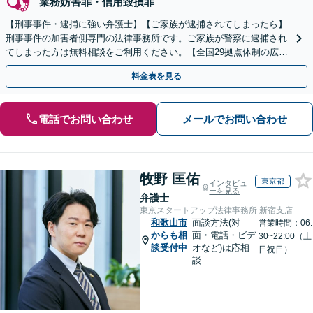
業務妨害罪・信用毀損罪
【刑事事件・逮捕に強い弁護士】【ご家族が逮捕されてしまったら】
刑事事件の加害者側専門の法律事務所です。ご家族が警察に逮捕され
てしまった方は無料相談をご利用ください。【全国29拠点体制の広域
対応】【弁護士待機中/当日中の電話相談可(予約制)】
料金表を見る
電話でお問い合わせ
メールでお問い合わせ
牧野 匡佑
東京都
インタビュ
ーを見る
弁護士
東京スタートアップ法律事務所 新宿支店
和歌山市
面談方法(対
営業時間：06:
からも相
面・電話・ビデ
30~22:00（土
談受付中
オなど)は応相
日祝日）
談