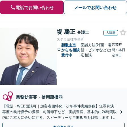
電話でお問い合わせ
メールでお問い合わせ
堤 馨正
弁護士
大阪府
ステラ法律事務所
営業時
和歌山市
面談方法(対面・電
からも相談
話・ビデオなど)は
間：本日
受付中
応相談
定休日
業務妨害罪・信用毀損罪
【電話・WEB面談可｜加害者側特化｜少年事件実績多数】無罪判決・
再度の執行猶予の獲得、勾留却下など、実績豊富。基本的に24時間以
内にご本人に会いに行き、スピーディーな早期釈放を目指します【事
前予約にて当日・休日・夜間面談可｜関西エリア対応】