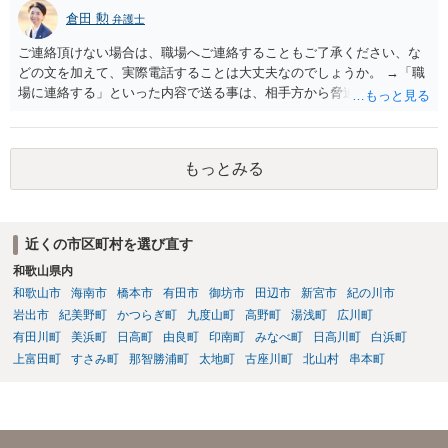
倉田 勲
弁護士
ご連絡頂けない場合は、職場へご連絡することもご了承ください、な
どの文を加えて、実際電話することは大丈夫なのでしょうか。 →「職
場に連絡する」といった内容で送る事は、相手方から脅迫や強要未遂
と言われ揉める可能性があるので、あまりお勧めしません。 また電
話をすることについても、場合によっては業務妨害と言われる可能性
もあります。
もっとみる
近くの市区町村を選び直す
和歌山県内
和歌山市
海南市
橋本市
有田市
御坊市
田辺市
新宮市
紀の川市
岩出市
紀美野町
かつらぎ町
九度山町
高野町
湯浅町
広川町
有田川町
美浜町
日高町
由良町
印南町
みなべ町
日高川町
白浜町
上富田町
すさみ町
那智勝浦町
太地町
古座川町
北山村
串本町