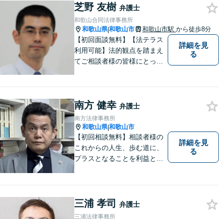
芝野 友樹
弁護士
和歌山合同法律事務所
和歌山県
和歌山市
和歌山市駅
から徒歩8分
|
【初回面談無料】【法テラス
詳細を見
利用可能】法的観点を踏まえ
る
てご相談者様の皆様にとって
最良の解決を図ることに常に
心がけています。創設55年を
超える歴史ある事務所です。
南方 健幸
【当日／夜間／応相談】お悩
弁護士
み事がございましたら、お気
南方法律事務所
軽にご相談下さい。
和歌山県
和歌山市
|
【初回相談無料】相談者様の
詳細を見
これからの人生、歩む道に、
る
プラスとなることを利益と考
え、相談者の人生を背負って
活動してまいります。和歌山
はもちろん、関西・関東から
ご相談いただくこともありま
三浦 孝司
弁護士
す。
三浦法律事務所