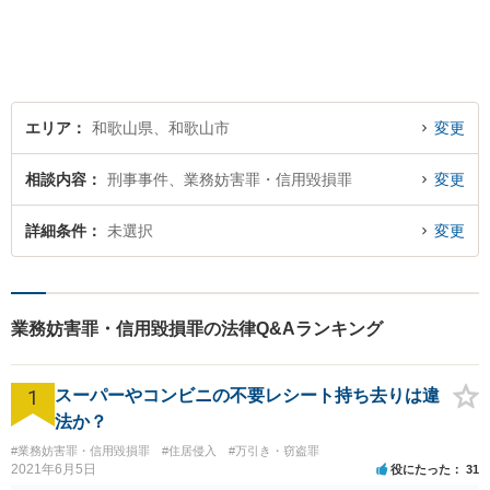
民事事件など、幅広く対応可
能です。まずはお気軽にご相
談ください。
エリア
和歌山県、和歌山市
変更
相談内容
刑事事件、業務妨害罪・信用毀損罪
変更
詳細条件
未選択
変更
業務妨害罪・信用毀損罪の法律Q&Aランキング
1
スーパーやコンビニの不要レシート持ち去りは違
法か？
#業務妨害罪・信用毀損罪
#住居侵入
#万引き・窃盗罪
2021年6月5日
役にたった
31