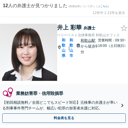
12
人の弁護士が見つかりました
(検索結果について詳しくは
こちら
)
12件中 1-12件を表示
井上 彩華
弁護士
ベリーベスト法律事務所 和歌山オフィス
和
和
和歌山駅
営業時間：09:30~
歌
歌
18:00（土日祝日）
から徒歩9
|
山
山
分
県
市
業務妨害罪・信用毀損罪
【初回相談無料／全国どこでもスピード対応】元検事の弁護士が率い
る刑事事件専門チームが、幅広い犯罪の加害者弁護に対応。
料金表を見る