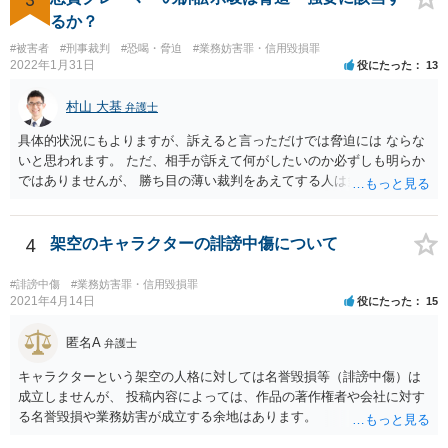
がるかもしれないから応じておくか、とか 被告としては判決でもっと
るか？
払うことになるリスクを考えたら和解に応じるか、とか考えさせるよ
#被害者
#刑事裁判
#恐喝・脅迫
#業務妨害罪・信用毀損罪
うな案が出てきます。
2022年1月31日
役にたった
13
村山 大基
弁護士
具体的状況にもよりますが、訴えると言っただけでは脅迫には ならな
いと思われます。 ただ、相手が訴えて何がしたいのか必ずしも明らか
ではありませんが、 勝ち目の薄い裁判をあえてする人は多くありませ
ん。 裁判をほのめかすのは言うだけでタダですが、 実際裁判するとな
ると時間や労力、弁護士に依頼するならその費用もかかるからです。
依頼まではしなくとも、詳しく状況を伝え、仮に裁判になったら勝て
4
架空のキャラクターの誹謗中傷について
そうかなど 含めて弁護士に相談に行ってみると、不安も軽減されるか
もしれません。
#誹謗中傷
#業務妨害罪・信用毀損罪
2021年4月14日
役にたった
15
匿名A
弁護士
キャラクターという架空の人格に対しては名誉毀損等（誹謗中傷）は
成立しませんが、 投稿内容によっては、作品の著作権者や会社に対す
る名誉毀損や業務妨害が成立する余地はあります。