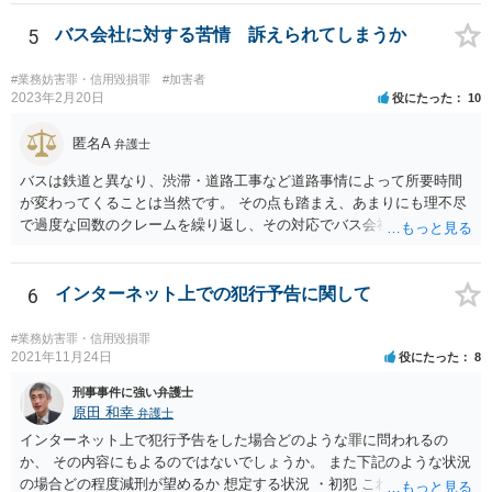
5
バス会社に対する苦情 訴えられてしまうか
#業務妨害罪・信用毀損罪
#加害者
2023年2月20日
役にたった
10
匿名A
弁護士
バスは鉄道と異なり、渋滞・道路工事など道路事情によって所要時間
が変わってくることは当然です。 その点も踏まえ、あまりにも理不尽
で過度な回数のクレームを繰り返し、その対応でバス会社の業務が妨
害された場合には威力業務妨害罪の可能性、言葉遣いによっては脅迫
罪の可能性も生じるでしょう。
6
インターネット上での犯行予告に関して
#業務妨害罪・信用毀損罪
2021年11月24日
役にたった
8
刑事事件に強い弁護士
原田 和幸
弁護士
インターネット上で犯行予告をした場合どのような罪に問われるの
か、 その内容にもよるのではないでしょうか。 また下記のような状況
の場合どの程度減刑が望めるか 想定する状況 ・初犯 これは刑が軽く