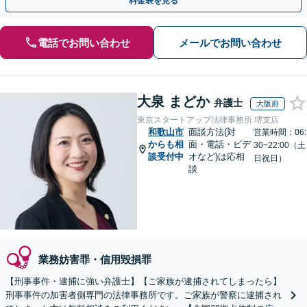
料金表を見る
電話でお問い合わせ
メールでお問い合わせ
大泉 まどか
弁護士
大阪府
東京スタートアップ法律事務所 堺支店
和歌山市
面談方法(対
営業時間：06:
からも相
面・電話・ビデ
30~22:00（土
談受付中
オなど)は応相
日祝日）
談
業務妨害罪・信用毀損罪
【刑事事件・逮捕に強い弁護士】【ご家族が逮捕されてしまったら】
刑事事件の加害者側専門の法律事務所です。ご家族が警察に逮捕され