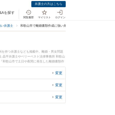
弁護士の方はこちら
&Aを探す
閲覧履歴
マイリスト
ログイン
強い弁護士
和歌山市で離婚書類作成に強い弁護士
例を持つ弁護士なども掲載中。離婚・男女問題
 晶平弁護士やベリーベスト法律事務所 和歌山
。『和歌山市で土日や夜間に発生した離婚書類作
談無料で離婚書類作成を法律相談できる和歌山市
変更
変更
変更