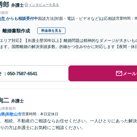
秀郎
弁護士
インタビューを見る
事務所
山市
からも相談受付中
面談方法(対面・電話・ビデオなど)は応相談
営業時間：
離婚書類作成
料金表を見る
エリア対応】【弁護士歴30年以上】離婚問題は精神的なダメージが大きいも
ます。国際離婚の解決実績多数。的確かつ住みやかに対応します【夜間・休
せ
メール
詢二
弁護士
法律事務所
山県
和歌山市
営業時間：本日定休日
|
、相続、不動産のご相談ならお任せください。一人ひとりにあった解決
りの方は弁護士にお気軽にご相談ください。