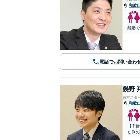
和歌
離婚で
電話でお問い合わ
幾野 
東京スタ
和歌
【不倫
た側の