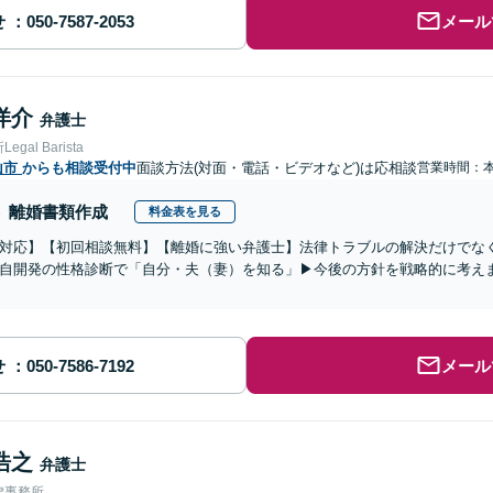
せ
メール
洋介
弁護士
gal Barista
山市
からも相談受付中
面談方法(対面・電話・ビデオなど)は応相談
営業時間：
離婚書類作成
料金表を見る
対応】【初回相談無料】【離婚に強い弁護士】法律トラブルの解決だけでな
自開発の性格診断で「自分・夫（妻）を知る」▶︎今後の方針を戦略的に考え
せ
メール
浩之
弁護士
律事務所