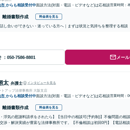
山市
からも相談受付中
面談方法(対面・電話・ビデオなど)は応相談
営業時間：
離婚書類作成
料金表を見る
話し合いができない・迷っている方へ｜まずは状況と気持ちを整理する相談
せ
メール
翔太
弁護士
インタビューを見る
ートアップ法律事務所 大阪支店
山市
からも相談受付中
面談方法(対面・電話・ビデオなど)は応相談
営業時間：06
離婚書類作成
料金表を見る
・浮気の慰謝料請求をされたら】【当日中の相談可(予約制)】不倫問題の相談
交渉・解決実績が豊富な法律事務所です。【不倫相談は初回0円】【電話相談