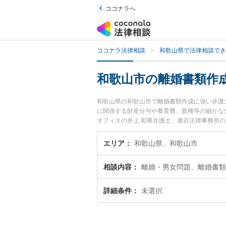
ココナラへ
ココナラ法律相談
和歌山県で法律相談でき
和歌山市の離婚書類作
和歌山県の和歌山市で離婚書類作成に強い弁護
に関係する財産分与や養育費、親権等の細かな
オフィスの井上 彩華弁護士、廣谷法律事務所
成のトラブルを今すぐに弁護士に相談したい』
内の弁護士に相談予約したい』などでお困りの
エリア
和歌山県、和歌山市
相談内容
離婚・男女問題、離婚書類
詳細条件
未選択