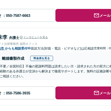
せ
メール
朱李
弁護士
インタビューを見る
ート法律事務所 福岡オフィス
山市
からも相談受付中
面談方法(対面・電話・ビデオなど)は応相談
営業時間：09
離婚書類作成
料金表を見る
不要／全国対応】不倫の慰謝料問題は請求したい方・請求された方の双方に
経験のある弁護士が交渉から解決まで徹底サポートします。無料の証拠診断
ご相談ください。
せ
メール