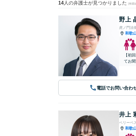
14
人の弁護士が見つかりました
(検索
野上 
虎ノ門法
和歌
【初回
てお聞
電話でお問い合わ
井上 
ベリーベ
和歌