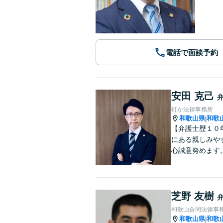
電話で面談予約
安田 克己
灯か法律事務所
和歌山県
和歌
|
【弁護士歴１０
にある親しみや
心誠意努めます
芝野 友樹
和歌山合同法律事
和歌山県
和歌
|