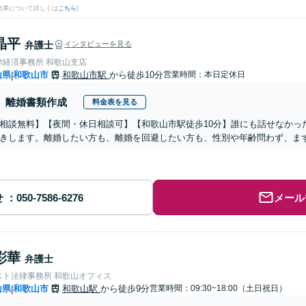
結果について詳しくは
こちら
)
晶平
弁護士
インタビューを見る
律経済事務所 和歌山支店
山県
和歌山市
和歌山市駅
から徒歩10分
営業時間：本日定休日
|
離婚書類作成
料金表を見る
相談無料】【夜間・休日相談可】【和歌山市駅徒歩10分】誰にも話せなかっ
きします。離婚したい方も、離婚を回避したい方も、性別や年齢問わず、ま
せ
メール
彩華
弁護士
スト法律事務所 和歌山オフィス
山県
和歌山市
和歌山駅
から徒歩9分
営業時間：09:30~18:00（土日祝日）
|