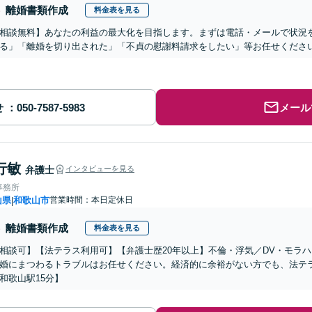
離婚書類作成
料金表を見る
相談無料】あなたの利益の最大化を目指します。まずは電話・メールで状況
る」「離婚を切り出された」「不貞の慰謝料請求をしたい」等お任せくださ
せ
メール
行敏
弁護士
インタビューを見る
事務所
山県
和歌山市
営業時間：本日定休日
|
離婚書類作成
料金表を見る
相談可】【法テラス利用可】【弁護士歴20年以上】不倫・浮気／DV・モラ
婚にまつわるトラブルはお任せください。経済的に余裕がない方でも、法テ
和歌山駅15分】