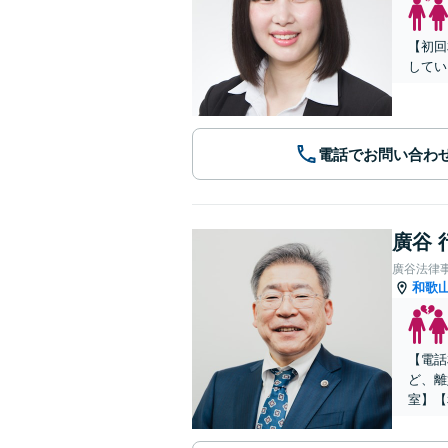
【初回
してい
電話でお問い合わ
廣谷 
廣谷法律
和歌
【電話
ど、離
室】【