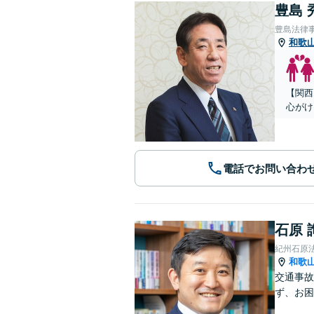
豊島 
豊島法律
和歌
【関西
心がけ
電話でお問い合わ
石原 
紀州石原
和歌
交通事故
ず、お困