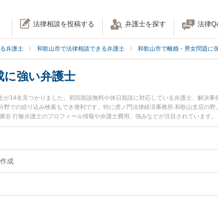
法律相談を投稿する
弁護士を探す
法律Q
る弁護士
和歌山市で法律相談できる弁護士
和歌山市で離婚・男女問題に
成に強い弁護士
士が14名見つかりました。初回面談無料や休日面談に対応している弁護士、解決事
分野での絞り込み検索もでき便利です。特に虎ノ門法律経済事務所 和歌山支店の野上
の廣谷 行敏弁護士のプロフィール情報や弁護士費用、強みなどが注目されています
『離婚書類作成のトラブル解決の実績豊富な近くの弁護士を検索したい』『初回相
相談者さんにおすすめです。
作成