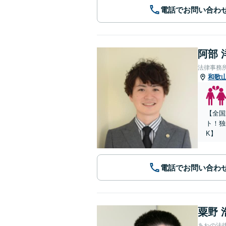
電話でお問い合わ
阿部 
法律事務所Le
和歌
【全国
ト！独
K】
電話でお問い合わ
粟野 
あわの法