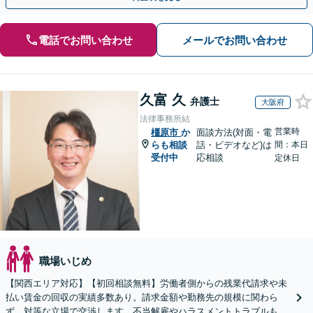
電話でお問い合わせ
メールでお問い合わせ
久富 久
弁護士
大阪府
法律事務所結
営業時
橿原市
か
面談方法(対面・電
らも相談
話・ビデオなど)は
間：本日
受付中
応相談
定休日
職場いじめ
【関西エリア対応】【初回相談無料】労働者側からの残業代請求や未
払い賃金の回収の実績多数あり。請求金額や勤務先の規模に関わら
ず、対等な立場で交渉します。不当解雇やハラスメントトラブルもご