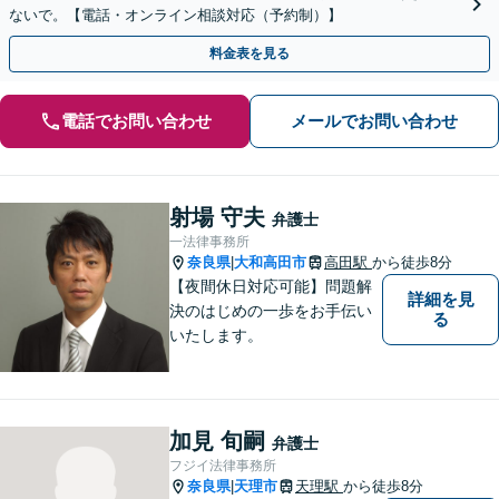
ないで。【電話・オンライン相談対応（予約制）】
料金表を見る
電話でお問い合わせ
メールでお問い合わせ
射場 守夫
弁護士
一法律事務所
奈良県
大和高田市
高田駅
から徒歩8分
|
【夜間休日対応可能】問題解
詳細を見
決のはじめの一歩をお手伝い
る
いたします。
加見 旬嗣
弁護士
フジイ法律事務所
奈良県
天理市
天理駅
から徒歩8分
|