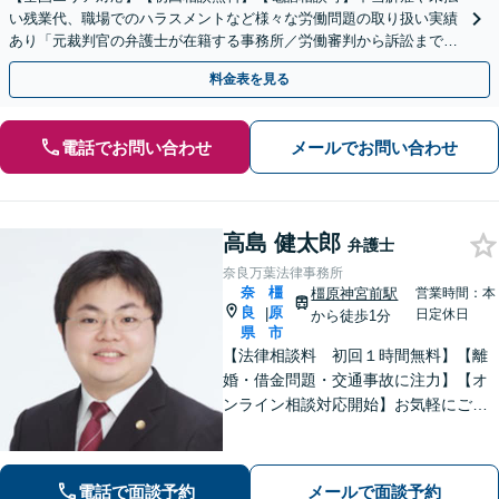
い残業代、職場でのハラスメントなど様々な労働問題の取り扱い実績
あり「元裁判官の弁護士が在籍する事務所／労働審判から訴訟まで、
裁判官経験を活かした最適な戦略を立案」
料金表を見る
電話でお問い合わせ
メールでお問い合わせ
高島 健太郎
弁護士
奈良万葉法律事務所
奈
橿
橿原神宮前駅
営業時間：本
良
原
|
日定休日
から徒歩1分
県
市
【法律相談料 初回１時間無料】【離
婚・借金問題・交通事故に注力】【オ
ンライン相談対応開始】お気軽にご相
談ください。トラブル解決に向けて、
最善の方法を、知恵を絞って考え抜き
ます。【土日・夜間相談に対応】
電話で面談予約
メールで面談予約