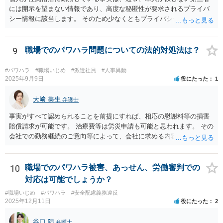
には開示を望まない情報であり、高度な秘匿性が要求されるプライバ
シー情報に該当します。 そのため少なくともプライバシー権侵害にあ
たる可能性があります。 そのため、慰謝料請求を検討する事案かと思
われます。
9
職場でのパワハラ問題についての法的対処法は？
#パワハラ
#職場いじめ
#派遣社員
#人事異動
2025年9月9日
役にたった
1
大﨑 美生
弁護士
事実がすべて認められることを前提にすれば、相応の慰謝料等の損害
賠償請求が可能です。 治療費等は労災申請も可能と思われます。 その
会社での勤務継続のご意向等によって、会社に求める内容や、加害者
個人だけに損害賠償請求をするのか等、方針が変わり得ます。 まずは
弁護士にご相談いただくのがよろしいと思います。弁護士によって方
針も変わります。 内容が踏み込んだものとなり、関係者も閲覧する可
10
職場でのパワハラ被害、あっせん、労働審判での
能性がありますので、詳しくは、直接お近くの弁護士にご相談される
対応は可能でしょうか？
ことをお勧めいたします。
#職場いじめ
#パワハラ
#安全配慮義務違反
2025年12月11日
役にたった
2
谷口 陸
弁護士