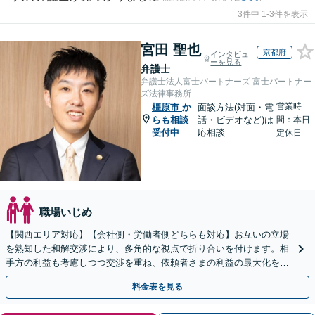
3件中 1-3件を表示
宮田 聖也
京都府
インタビュ
ーを見る
弁護士
弁護士法人富士パートナーズ 富士パートナー
ズ法律事務所
営業時
橿原市
か
面談方法(対面・電
らも相談
話・ビデオなど)は
間：本日
受付中
応相談
定休日
職場いじめ
【関西エリア対応】【会社側・労働者側どちらも対応】お互いの立場
を熟知した和解交渉により、多角的な視点で折り合いを付けます。相
手方の利益も考慮しつつ交渉を重ね、依頼者さまの利益の最大化を目
指す「不当解雇／労災の損害賠償請求／未払い残業代請求」
料金表を見る