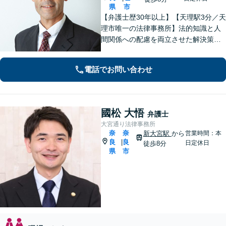
県
市
【弁護士歴30年以上】【天理駅3分／天
理市唯一の法律事務所】法的知識と人
間関係への配慮を両立させた解決策を
ご提案いたします。「士業との連携で
トータルサポートを実現／税理士・司
電話でお問い合わせ
法書士・不動産鑑定士など」相続に関
わる問題を総合的に解決へ導きます
國松 大悟
弁護士
大宮通り法律事務所
奈
奈
新大宮駅
から
営業時間：本
良
良
|
日定休日
徒歩8分
県
市