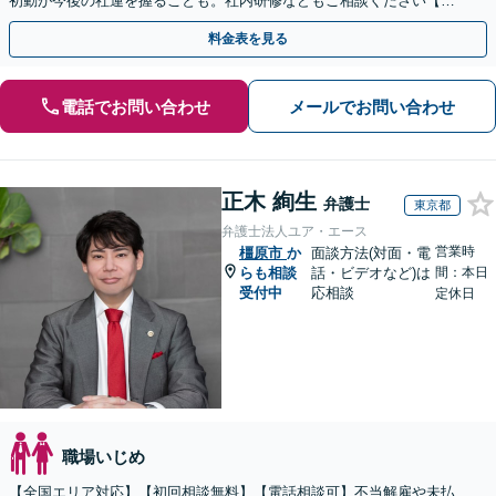
初動が今後の社運を握ることも。社内研修などもご相談ください【夜
間・休日相談OK】柔軟な連絡体制／WEB面談も対応
料金表を見る
電話でお問い合わせ
メールでお問い合わせ
正木 絢生
弁護士
東京都
弁護士法人ユア・エース
営業時
橿原市
か
面談方法(対面・電
らも相談
話・ビデオなど)は
間：本日
受付中
応相談
定休日
職場いじめ
【全国エリア対応】【初回相談無料】【電話相談可】不当解雇や未払