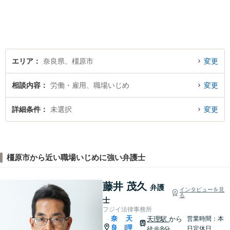
します。【地域に根ざした弁
護士】地域密着型のアットホ
ームなリーガルサービスをご
提供させていただきます。
エリア
奈良県、橿原市
変更
相談内容
労働・雇用、職場いじめ
変更
詳細条件
未選択
変更
橿原市から近い職場いじめに強い弁護士
藤井 茂久
弁護
インタビューを見
る
士
フジイ法律事務所
奈
天
天理駅
から
営業時間：本
良
理
|
日定休日
徒歩8分