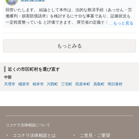
回答いたします。 結論として本件は、法的な救済手続（あっせん・労
働審判・損害賠償請求）を検討するに十分な事案であり、証拠状況も
一定程度整っている と評価できます。 厚労省の定義するパワーハラス
メントは①優越的な関係を背景に②業務の適正な範囲を超えて③労働
者に精神的・身体的苦痛を与える行為とされています。 あなたのケー
スでは、次のように各要件を満たす可能性が高いです。 上記①は問題
もっとみる
ないとして、②③について、あなたの記載内容には、典型的なハラス
メントが多数含まれています。 意図的な無視・孤立化、業務情報の共
有排除、根拠のない誹謗中傷・評価低下行為 、不当なシフト操作、隔
離、業務負荷の偏った配分、新人教育からの不当排除、公共の場での
近くの市区町村を選び直す
悪口・人格否定発言、早退理由の改ざん（評価操作）いずれも 業務上
中部
必要性が認められず、違法性は強い と評価できます。 職場全体から孤
立し、誹謗中傷が常態化している状況は、明確に精神的苦痛を伴うも
天理市
橿原市
桜井市
川西町
三宅町
田原本町
高取町
明日香村
のであり、労働局あっせん・労働審判の典型的認容パターンに該当し
ます。 また、会社は、社員・アルバイトを問わず「労働者の安全・健
康に配慮する義務」（安全配慮義務）を負います。本件では以下の事
情から、会社の対応が「不十分」ではなく「不作為」と評価される可
能性があります。 会社は事実を認識していた ・女性だから仕方ない、
アルバイト間だから介入しづらい、という理由で放置 ・コンプライア
ココナラ法律相談について
ンス窓口が「当事者間で解決を」として事実上不受理 ・上位上司への
報告がなされた後も具体的対応なし ・職場全体に悪影響が及ぶほどの
ココナラ法律相談とは
ご意見・ご要望