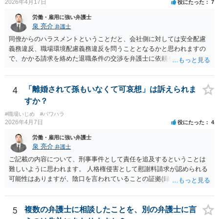
働組合）に加入して団体交渉することです。本当は復職時に加入して
2026年4月17日
役にたった
7
おくべきでした（そうすれば注意指導のたびに団体交渉を申し入れて
労働・雇用に強い弁護士
交渉できた）。ですが今からでも遅くありません。労働組合に入って
泉 亮介
弁護士
団体交渉し、その中で場合によっては金銭解決を目指すというのが良
同僚からのハラスメントということだと、会社側に対しては安全配慮
いと思います。
義務違反、職場環境配慮義務違反を問うこととなるかと思われますの
で、かかる請求を絡めた退職条件の交渉を弁護士に依頼をされた方が
良いかと思われます。 その場合、ご自身が会社側と話をする必要はな
くなり全て弁護士が窓口となるため精神的な負担も軽くなるでしょ
う。
4
「離婚されて孫もいなくて可哀想」は訴えられま
すか？
#職場いじめ
#パワハラ
2026年4月7日
役にたった
4
労働・雇用に強い弁護士
泉 亮介
弁護士
ご記載の内容について、刑事事件として責任を追及するということは
難しいように思われます。 人格権侵害として慰謝料請求が認められる
可能性はありますが、陰口を言われていることの証拠(録音等)が必要と
なってくるため、こちらもハードルは高いかと思われます。
5
複数の弁護士に相談したことを、別の弁護士に言