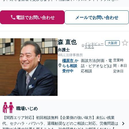
相談ください【土日祝対応可】企業側からのご相談も承ります
電話でお問い合わせ
メールでお問い合わせ
森 直也
大阪府
インタビュー
を見る
弁護士
WILL法律事務所
営業時
橿原市
か
面談方法(対面・電
らも相談
話・ビデオなど)は
間：本日
受付中
応相談
定休日
職場いじめ
【関西エリア対応】初回相談無料【企業側の強い味方】未払い残業
代、セクハラ・パワハラ、退職勧奨などのご相談に対応。労働問題は