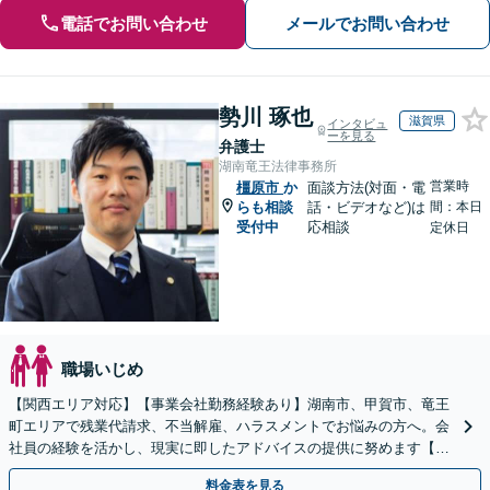
電話でお問い合わせ
メールでお問い合わせ
勢川 琢也
滋賀県
インタビュ
ーを見る
弁護士
湖南竜王法律事務所
営業時
橿原市
か
面談方法(対面・電
らも相談
話・ビデオなど)は
間：本日
受付中
応相談
定休日
職場いじめ
【関西エリア対応】【事業会社勤務経験あり】湖南市、甲賀市、竜王
町エリアで残業代請求、不当解雇、ハラスメントでお悩みの方へ。会
社員の経験を活かし、現実に即したアドバイスの提供に努めます【労
使双方に対応】【Web面談OK】
料金表を見る