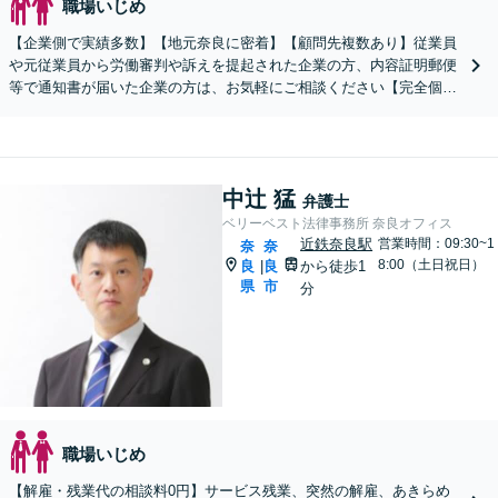
職場いじめ
【企業側で実績多数】【地元奈良に密着】【顧問先複数あり】従業員
や元従業員から労働審判や訴えを提起された企業の方、内容証明郵便
等で通知書が届いた企業の方は、お気軽にご相談ください【完全個
室】
中辻 猛
弁護士
ベリーベスト法律事務所 奈良オフィス
近鉄奈良駅
営業時間：09:30~1
奈
奈
8:00（土日祝日）
良
良
から徒歩1
|
県
市
分
職場いじめ
【解雇・残業代の相談料0円】サービス残業、突然の解雇、あきらめ