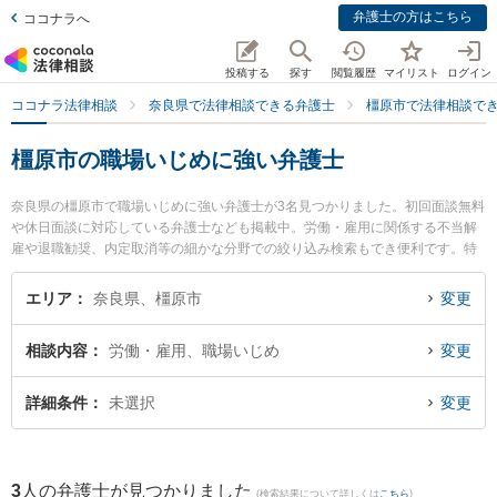
弁護士の方はこちら
ココナラへ
投稿する
探す
閲覧履歴
マイリスト
ログイン
ココナラ法律相談
奈良県で法律相談できる弁護士
橿原市で法律相談で
橿原市の職場いじめに強い弁護士
奈良県の橿原市で職場いじめに強い弁護士が3名見つかりました。初回面談無料
や休日面談に対応している弁護士なども掲載中。労働・雇用に関係する不当解
雇や退職勧奨、内定取消等の細かな分野での絞り込み検索もでき便利です。特
に奈良万葉法律事務所の高島 健太郎弁護士や奈良万葉法律事務所の大谷 理史弁
護士、橿原法律事務所の辻内 誠人弁護士のプロフィール情報や弁護士費用、強
エリア
奈良県、橿原市
変更
みなどが注目されています。『橿原市で土日や夜間に発生した職場いじめのト
ラブルを今すぐに弁護士に相談したい』『職場いじめのトラブル解決の実績豊
相談内容
労働・雇用、職場いじめ
変更
富な近くの弁護士を検索したい』『初回相談無料で職場いじめを法律相談でき
る橿原市内の弁護士に相談予約したい』などでお困りの相談者さんにおすすめ
です。
詳細条件
未選択
変更
3
人の弁護士が見つかりました
(検索結果について詳しくは
こちら
)