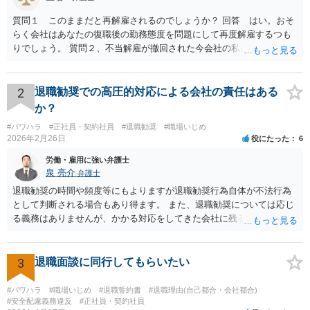
質問１ このままだと再解雇されるのでしょうか？ 回答 はい。おそ
らく会社はあなたの復職後の勤務態度を問題にして再度解雇するつも
りでしょう。 質問２、不当解雇が撤回された今会社の私に対する不当
な扱いは訴える事はできますか？ 回答 会社は従業員に業務上の指導
をすることができるので、注意指導だけでは訴えることは難しいでし
ょう。ただ、その内容が注意指導に必要な程度を超えた「ハラスメン
2
退職勧奨での高圧的対応による会社の責任はある
ト」になっていれば、訴えることができます（不法行為に基づく損害
か？
賠償請求訴訟）。ただし、賠償額は極めて低額でしょう。以前の解雇
#パワハラ
#正社員・契約社員
#退職勧奨
#職場いじめ
の際弁護士に依頼しているのであれば、証拠収集などについてその先
2026年2月26日
役にたった
6
生に早めに相談しておくことをお勧めします。 質問３、退職を合意と
する金銭解決を再度持ちかける事は有効ですが？ 回答 有効ではない
労働・雇用に強い弁護士
でしょう。一般に、会社はあなたに「自主退職」してほしいと考えて
泉 亮介
弁護士
嫌がらせをしています。ですので、「会社があなたにお金を払う」の
退職勧奨の時間や頻度等にもよりますが退職勧奨行為自体が不法行為
は抵抗するでしょう。あるいは極めて低額な解決金での退職となるで
として判断される場合もあり得ます。 また、退職勧奨については応じ
しょう。また、自分から金銭解決を持ちかけるのは弱みを見せること
る義務はありませんが、かかる対応をしてきた会社に残るということ
なので作戦的にもお勧めしません。「自分は絶対に辞めない！」とい
は現実的にも精神的にも辛いものがあるかと思われますので、退職勧
う態度を見せて、会社から金銭解決（退職勧奨による自主退職）を持
奨に応じる代わりに金銭的な交渉をし、お金を払ってもらって会社を
ち掛けさせるのがベストです。あらゆる交渉ごとに共通するセオリー
辞めるということがよく行われるかと思われますので、そうした対応
3
退職面談に同行してもらいたい
ですが、自分から持ち掛ければこちらの立場が弱くなり、相手から持
も選択肢に入れても良いでしょう。 その場合、ご自身で会社と対応し
ち掛けさせればこちらの立場が強くなるのです。 補足 私のお勧め
ていくことは難しいと思われますので弁護士への依頼を前提とするこ
#パワハラ
#職場いじめ
#退職誓約書
#退職理由(自己都合・会社都合)
は、個人で加入できる労働組合（ユニオンとか合同労組と呼ばれる労
ととなるかと思われます。
#安全配慮義務違反
#正社員・契約社員