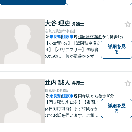
大谷 理史
弁護士
奈良万葉法律事務所
奈良県
橿原市
橿原神宮前駅
から徒歩1分
|
【小倉駅6分】【近隣駐車場あ
詳細を見
り】【バリアフリー】依頼者
る
のために、何が最善かを考
え、依頼者に寄り添える弁護
士でありたいと思っていま
す。依頼者の皆様に最善の解
辻内 誠人
決策を提案し続けます。 よろ
弁護士
しくお願いします。
橿原法律事務所
奈良県
橿原市
岡寺駅
から徒歩10分
|
【岡寺駅徒歩10分】【夜間／
詳細を見
休日対応可能】まず時間をか
る
けてお話を伺います。ご相談
者の思いを十分お聞きし、そ
の実現に向けてサポートいた