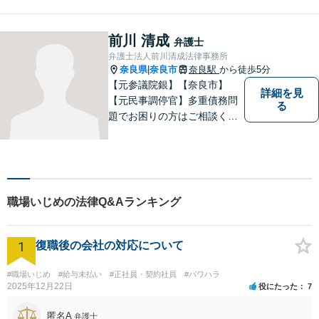
前川 清成
弁護士
弁護士法人前川清成法律事務所
奈良県
奈良市
奈良駅
から徒歩5分
|
【元参議院銀】【奈良市】
詳細を見
【元民事調停官】多重債務問
る
題でお困りの方はご相談くだ
さい。その他、一般民事事件
も対応しております。奈良市
大宮町でお困りの方がいまし
たら、一度ご相談ください。
職場いじめの法律Q&Aランキング
1
復職後の会社の対応について
#職場いじめ
#給与未払い
#正社員・契約社員
#パワハラ
2025年12月22日
役にたった
7
匿名A
弁護士