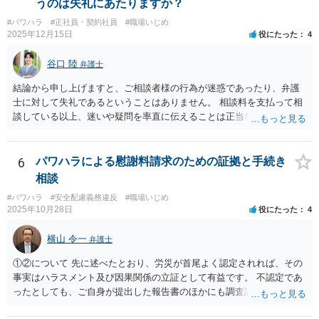
うのは失礼にあたりますか？
#パワハラ
#正社員・契約社員
#職場いじめ
2025年12月15日
役にたった
4
谷口 陸
弁護士
結論から申し上げますと、ご相談者様の行為が迷惑であったり、弁護
士に対して失礼であるということはありません。 相談料を支払って相
談している以上、迷いや疑問を率直に伝えることは正当な行為です。
一部の弁護士が不快な態度を示した理由としては、会社との紛争が既
に解決している中で個人を訴える案件は、法的・実務的にハードルが
高く、実益も乏しいと判断されやすいため、対応をためらう弁護士が
6
パワハラによる慰謝料請求のための証拠と手続き
多いという事情があります。ただし、それを理由に怒鳴ったり感情的
相談
に対応することは、適切とは言えません。 また、複数の弁護士に相談
#パワハラ
#安全配慮義務違反
#職場いじめ
すること自体も全く失礼ではありません。相性や考え方を見極めるた
2025年10月28日
役にたった
4
めに意見を聞くことは、ごく自然なことです。 本件は「法的に可能
か」と「お気持ちの整理」との間で悩まれている状況と拝察します。
横山 令一
弁護士
結果の見通しや実益を踏まえつつ、納得できる判断ができるよう、冷
静に話を聞いてくれる弁護士を選ばれることが大切だと思います。 少
①②について 先に述べたとおり、労災が首尾よく認定されれば、その
しでもご参考になれば幸いです。
事実はハラスメント及び因果関係の立証として有益です。 不認定であ
ったとしても、ご自身が提出した報告書のほかにも調査記録が残ると
思われますので、やはり立証上有益です。 よって、先に労災認定の申