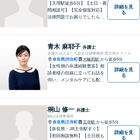
【天理駅徒歩5分】【土日・夜
詳細を見
間相談可】【完全個室対応】
る
法律問題でお困りでしたらお
早めにご相談ください。依頼
者様の抱えていらっしゃる不
安や、ご希望を丁寧にお伺い
いたします。お早めのご相談
青木 麻耶子
弁護士
が納得のいく解決への第一歩
弁護士法人ましろ総合法律事務所 西大和オフィス
です。
奈良県
河合町
大輪田駅
から徒歩6分
|
【女性側の弁護経験豊富】相
詳細を見
談者様の目線に立ってお話を
る
伺い、メンタルケアにも配慮
しながら、懇切丁寧に対応し
ます。【離婚/債務整理】あら
ゆる法的手段を駆使した解決
策をご提案【LINE利用可】
桐山 修一
弁護士
【平日夜間、土日祝日、応相
桐山法律事務所
談】
奈良県
王寺町
王寺駅
から徒歩5分
|
【奈良県・JR王寺駅すぐ】
詳細を見
【初回相談無料】【土日祝も
る