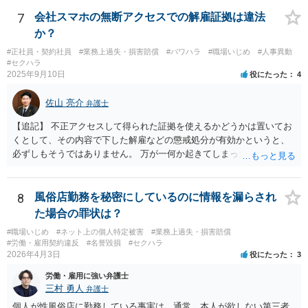
請をしておくことをお勧めします。 ③について 「会社への請求を行わ
ない」という文言に上司個人を含むとは解釈しえませんので、お見込
7
会社スマホの無断アクセスでの解雇証拠は違法
みのとおり、上司個人への影響は考えられません。
か？
#正社員・契約社員
#業務上過失・損害賠償
#パワハラ
#職場いじめ
#人事異動
#セクハラ
2025年9月10日
役にたった
4
佐山 亮介
弁護士
【追記】 不正アクセスして得られた証拠を使えるかどうかは置いてお
くとして、その内容で下した解雇などの懲戒処分が有効かというと、
必ずしもそうではありません。 万が一何か起きてしまった場合は処分
の効力を争うことを第一に考えるのが良いでしょう。
8
風俗店勤務を秘密にしているのに情報を漏らされ
た場合の罪状は？
#職場いじめ
#ネット上の個人特定被害
#業務上過失・損害賠償
#労働・雇用契約違反
#名誉毀損
#セクハラ
2026年4月3日
役にたった
3
労働・雇用に強い弁護士
三村 勇人
弁護士
個人が性風俗店に勤務している事実は、通常、本人が欲しない第三者