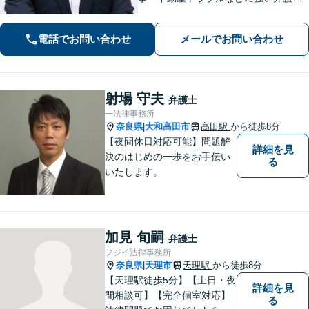
です。奈良を中心にご相談、ご依頼に
対応しています。お一人で悩まれず、
電話でお問い合わせ
メールでお問い合わせ
まずはお気軽に電話いただけたらと思
います。【土日夜間面談】【出張相
談】
射場 守夫
弁護士
一法律事務所
奈良県
大和高田市
高田駅
から徒歩8分
|
【夜間休日対応可能】問題解
詳細を見
決のはじめの一歩をお手伝い
る
いたします。
加見 旬嗣
弁護士
フジイ法律事務所
奈良県
天理市
天理駅
から徒歩8分
|
【天理駅徒歩5分】【土日・夜
詳細を見
間相談可】【完全個室対応】
る