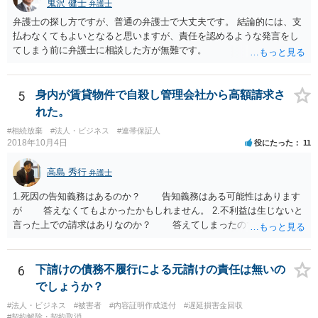
鬼沢 健士
弁護士
弁護士の探し方ですが、普通の弁護士で大丈夫です。 結論的には、支
払わなくてもよいとなると思いますが、責任を認めるような発言をし
てしまう前に弁護士に相談した方が無難です。
5
身内が賃貸物件で自殺し管理会社から高額請求さ
れた。
#相続放棄
#法人・ビジネス
#連帯保証人
2018年10月4日
役にたった
11
高島 秀行
弁護士
1.死因の告知義務はあるのか？ 告知義務はある可能性はあります
が 答えなくてもよかったかもしれません。 2.不利益は生じないと
言った上での請求はありなのか？ 答えてしまったので請求されて
も仕方がありません。 ただ、不利益は生じないと言ったことが証
明できれば 信義則違反という主張をすることができる可能性があ
ります。 3.請求額は妥当なのか？ 自殺した場合、約２年分の賃料
6
下請けの債務不履行による元請けの責任は無いの
が損害となるというのが判例です。
でしょうか？
#法人・ビジネス
#被害者
#内容証明作成送付
#遅延損害金回収
#契約解除・契約取消