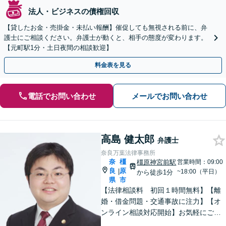
法人・ビジネスの債権回収
【貸したお金・売掛金・未払い報酬】催促しても無視される前に、弁
護士にご相談ください。弁護士が動くと、相手の態度が変わります。
【元町駅1分・土日夜間の相談歓迎】
料金表を見る
電話でお問い合わせ
メールでお問い合わせ
高島 健太郎
弁護士
奈良万葉法律事務所
奈
橿
橿原神宮前駅
営業時間：09:00
良
原
|
~18:00（平日）
から徒歩1分
県
市
【法律相談料 初回１時間無料】【離
婚・借金問題・交通事故に注力】【オ
ンライン相談対応開始】お気軽にご相
談ください。トラブル解決に向けて、