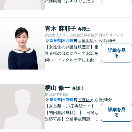
法律問題でお困りでしたらお
早めにご相談ください。依頼
者様の抱えていらっしゃる不
安や、ご希望を丁寧にお伺い
いたします。お早めのご相談
青木 麻耶子
弁護士
が納得のいく解決への第一歩
弁護士法人ましろ総合法律事務所 西大和オフィス
です。
奈良県
河合町
大輪田駅
から徒歩6分
|
【女性側の弁護経験豊富】相
詳細を見
談者様の目線に立ってお話を
る
伺い、メンタルケアにも配慮
しながら、懇切丁寧に対応し
ます。【離婚/債務整理】あら
ゆる法的手段を駆使した解決
策をご提案【LINE利用可】
桐山 修一
弁護士
【平日夜間、土日祝日、応相
桐山法律事務所
談】
奈良県
王寺町
王寺駅
から徒歩5分
|
【奈良県・JR王寺駅すぐ】
詳細を見
【初回相談無料】【土日祝も
る
対応可能】交通事故問題、遺
産相続問題、離婚問題などの
民事を中心に、 ご相談者様へ