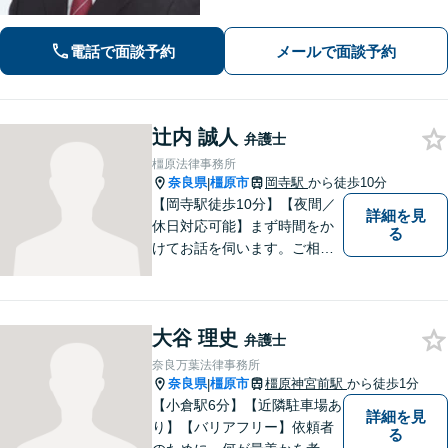
最善の方法を、知恵を絞って考え抜き
ます。【土日・夜間相談に対応】
電話で面談予約
メールで面談予約
辻内 誠人
弁護士
橿原法律事務所
奈良県
橿原市
岡寺駅
から徒歩10分
|
【岡寺駅徒歩10分】【夜間／
詳細を見
休日対応可能】まず時間をか
る
けてお話を伺います。ご相談
者の思いを十分お聞きし、そ
の実現に向けてサポートいた
します。【地域に根ざした弁
大谷 理史
護士】地域密着型のアットホ
弁護士
ームなリーガルサービスをご
奈良万葉法律事務所
提供させていただきます。
奈良県
橿原市
橿原神宮前駅
から徒歩1分
|
【小倉駅6分】【近隣駐車場あ
詳細を見
り】【バリアフリー】依頼者
る