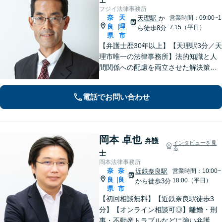
フジイ法律事務所
奈
天
天理駅
か
営業時間：09:00~1
良
理
|
7:15（平日）
ら徒歩8分
県
市
【弁護士歴30年以上】【天理駅3分／天
理市唯一の法律事務所】法的知識と人
間関係への配慮を両立させた解決策を
ご提案いたします。「士業との連携で
トータルサポートを実現／税理士・司
電話でお問い合わせ
法書士・不動産鑑定士など」相続に関
わる問題を総合的に解決へ導きます
岡本 卓也
弁護
インタビューを見
る
士
岡本法律事務所
奈
奈
近鉄奈良駅
営業時間：10:00~
良
良
|
18:00（平日）
から徒歩3分
県
市
【初回相談無料】【近鉄奈良駅徒歩3
分】【オンライン相談可◎】離婚・刑
事・不動産トラブルなどに強い弁護士