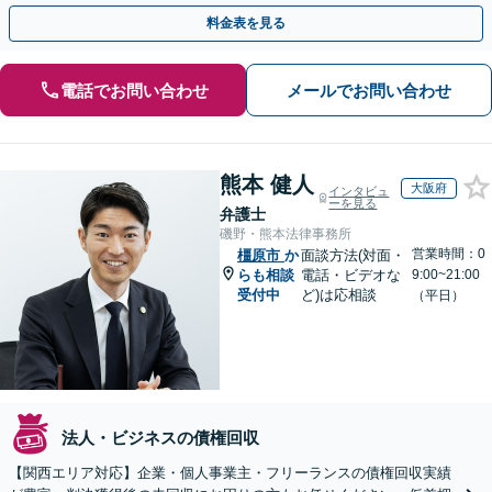
渉で、少しでも回収できるよう尽力します【土日祝対応可】
料金表を見る
電話でお問い合わせ
メールでお問い合わせ
熊本 健人
大阪府
インタビュ
ーを見る
弁護士
磯野・熊本法律事務所
営業時間：0
橿原市
か
面談方法(対面・
らも相談
電話・ビデオな
9:00~21:00
受付中
ど)は応相談
（平日）
法人・ビジネスの債権回収
【関西エリア対応】企業・個人事業主・フリーランスの債権回収実績