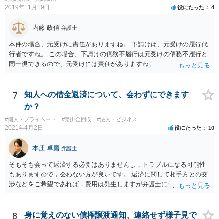
2019年11月19日
役にたった
4
内藤 政信
弁護士
本件の場合、元受けに責任がありますね。 下請けは、元受けの履行代
行者ですね。 この場合、下請けの債務不履行は元受けの債務不履行と
同一視できるので、元受けには責任がありますね。
7
知人への借金返済について、会わずにできます
か？
#個人・プライベート
#売掛金回収
#法人・ビジネス
2021年4月2日
役にたった
10
本庄 卓磨
弁護士
そもそも会って返済する必要はありませんし，トラブルになる可能性
もありますので，会わない方が良いです。 返済に関して相手方との交
渉などをご希望であれば，費用は発生しますが弁護士に依頼すること
はできます。 ご依頼された場合は，弁護士を介して連絡することがで
きますので，ご自身で対応する必要はなくなります。
8
身に覚えのない債権譲渡通知、連絡せず様子見で