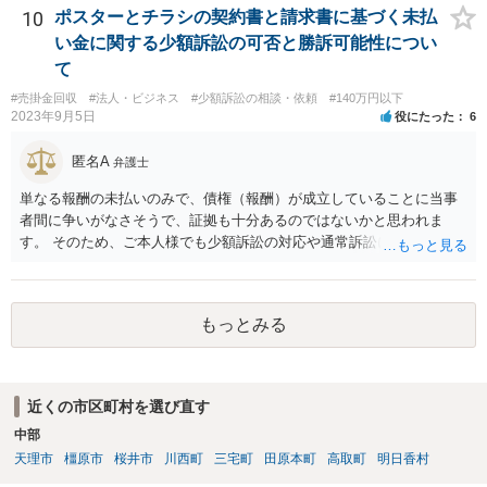
り、訴求されている債権の額も相当程度の金額になっていると推察し
10
ポスターとチラシの契約書と請求書に基づく未払
ます。ご不安な気持ちを解消するために、法律事務所にご相談に赴く
い金に関する少額訴訟の可否と勝訴可能性につい
ことを検討されても良いでしょう。
て
#売掛金回収
#法人・ビジネス
#少額訴訟の相談・依頼
#140万円以下
2023年9月5日
役にたった
6
匿名A
弁護士
単なる報酬の未払いのみで、債権（報酬）が成立していることに当事
者間に争いがなさそうで、証拠も十分あるのではないかと思われま
す。 そのため、ご本人様でも少額訴訟の対応や通常訴訟に移行したと
きの対応は不可能ではないように思います。 もっとも、判決を取得し
ても相手方が任意に支払をしない場合は強制執行を行う必要がござい
ます。この辺りになってくると少し対応が難しいかなという気がして
もっとみる
きますので、ご本人様の負担や手間を考慮して訴訟部分から弁護士に
ご依頼いただくという選択肢も全くおかしくはありません。
近くの市区町村を選び直す
中部
天理市
橿原市
桜井市
川西町
三宅町
田原本町
高取町
明日香村