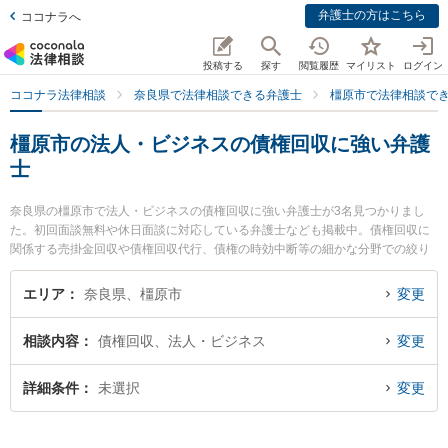
弁護士の方はこちら
ココナラへ
投稿する
探す
閲覧履歴
マイリスト
ログイン
ココナラ法律相談
奈良県で法律相談できる弁護士
橿原市で法律相談で
橿原市の法人・ビジネスの債権回収に強い弁護
士
奈良県の橿原市で法人・ビジネスの債権回収に強い弁護士が3名見つかりまし
た。初回面談無料や休日面談に対応している弁護士なども掲載中。債権回収に
関係する売掛金回収や債権回収代行、債権の時効中断等の細かな分野での絞り
込み検索もでき便利です。特に奈良万葉法律事務所の高島 健太郎弁護士や橿原
法律事務所の辻内 誠人弁護士、奈良万葉法律事務所の大谷 理史弁護士のプロフ
エリア
奈良県、橿原市
変更
ィール情報や弁護士費用、強みなどが注目されています。『橿原市で土日や夜
間に発生した法人・ビジネスの債権回収のトラブルを今すぐに弁護士に相談し
相談内容
債権回収、法人・ビジネス
変更
たい』『法人・ビジネスの債権回収のトラブル解決の実績豊富な近くの弁護士
を検索したい』『初回相談無料で法人・ビジネスの債権回収を法律相談できる
橿原市内の弁護士に相談予約したい』などでお困りの相談者さんにおすすめで
詳細条件
未選択
変更
す。