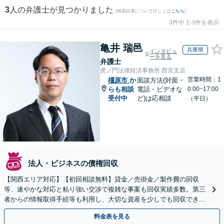
3
人の弁護士が見つかりました
(検索結果について詳しくは
こちら
)
3件中 1-3件を表示
亀井 瑞邑
兵庫県
インタビュ
ーを見る
弁護士
虎ノ門法律経済事務所 西宮支店
営業時間：1
橿原市
か
面談方法(対面・
らも相談
電話・ビデオな
0:00~17:00
受付中
ど)は応相談
（平日）
法人・ビジネスの債権回収
【関西エリア対応】【初回相談無料】貸金／売掛金／製作費の回収
等、速やかな対応と粘り強い交渉で複雑な事案も回収実績多数。第三
者からの情報取得手続等も利用し、大切な資産を少しでも回収できる
よう尽力します【フリーランス・個人事業主のご相談も対応】
料金表を見る