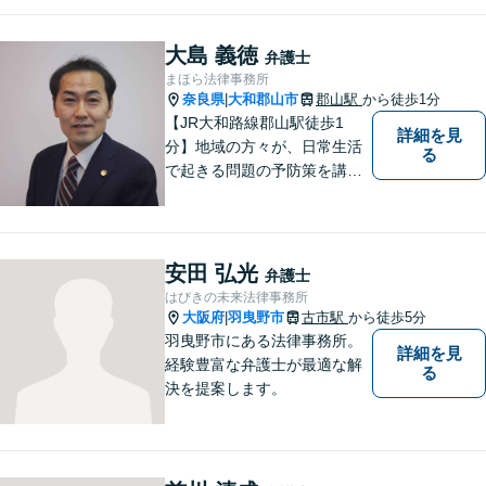
最適なリーガルサポートをご
提供しています。
大島 義徳
弁護士
まほら法律事務所
奈良県
大和郡山市
郡山駅
から徒歩1分
|
【JR大和路線郡山駅徒歩1
詳細を見
分】地域の方々が、日常生活
る
で起きる問題の予防策を講じ
たい時や、既に問題を抱えて
何から手を付けてよいか分か
らない時に、まず相談できる
身近な弁護士を目指していま
安田 弘光
弁護士
す。
はびきの未来法律事務所
大阪府
羽曳野市
古市駅
から徒歩5分
|
羽曳野市にある法律事務所。
詳細を見
経験豊富な弁護士が最適な解
る
決を提案します。