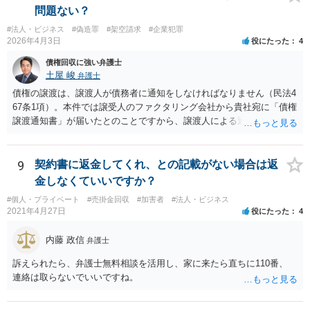
問題ない？
#法人・ビジネス
#偽造罪
#架空請求
#企業犯罪
2026年4月3日
役にたった
4
債権回収に強い弁護士
土屋 峻
弁護士
債権の譲渡は、譲渡人が債務者に通知をしなければなりません（民法4
67条1項）。本件では譲受人のファクタリング会社から貴社宛に「債権
譲渡通知書」が届いたとのことですから、譲渡人による通知ではない
ため、債務者対抗要件が充足されていないでしょう。この観点から
は、当該ファクタリング会社が詐称譲受人の可能性があるとすら指摘
できるでしょう。 次に、たとえファクタリング会社からの「債権譲渡
9
契約書に返金してくれ、との記載がない場合は返
通知書」であっても、それが譲渡人の個人事業主の委託を受けてなさ
金しなくていいですか？
れていた場合等であり、債務者対抗要件の問題をクリアされていたと
#個人・プライベート
#売掛金回収
#加害者
#法人・ビジネス
しても、当該ファクタリング会社が譲受債権請求訴訟を提起する場
2021年4月27日
役にたった
4
合、譲受債権の発生原因事実を立証しなければなりません。 「譲渡人
は当社にとって全くの見知らぬ人物で、一切関係がなく、当該債権は
内藤 政信
弁護士
現在・将来ともに存在しないと断言でき」ないということであれば、
この立証の見込みが立たないでしょうから、訴訟になったとしても、
訴えられたら、弁護士無料相談を活用し、家に来たら直ちに110番、
かかる点で争うべきでしょう（といっても否認すれば足りると思いま
連絡は取らないでいいですね。
す。）。 以上述べましたが、令和7年12月から令和11年までに発生す
る一切の債権となれば、約4年という一定の期間の将来債権譲渡とな