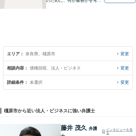
のために、何が最善かを考
え、依頼者に寄り添える弁護
士でありたいと思っていま
す。依頼者の皆様に最善の解
決策を提案し続けます。 よろ
しくお願いします。
エリア
奈良県、橿原市
変更
相談内容
債権回収、法人・ビジネス
変更
詳細条件
未選択
変更
橿原市から近い法人・ビジネスに強い弁護士
藤井 茂久
弁護
インタビューを見
る
士