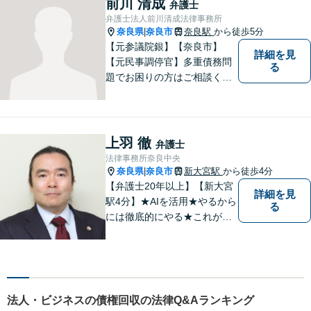
前川 清成
弁護士
弁護士法人前川清成法律事務所
奈良県
奈良市
奈良駅
から徒歩5分
|
【元参議院銀】【奈良市】
詳細を見
【元民事調停官】多重債務問
る
題でお困りの方はご相談くだ
さい。その他、一般民事事件
も対応しております。奈良市
大宮町でお困りの方がいまし
たら、一度ご相談ください。
上羽 徹
弁護士
法律事務所奈良中央
奈良県
奈良市
新大宮駅
から徒歩4分
|
【弁護士20年以上】【新大宮
詳細を見
駅4分】★AIを活用★やるから
る
には徹底的にやる★これが私
のスタイルです。ご相談者に
とって少しでもプラスになる
のであれば、どのような努力
も惜しみません！「不安を安
心に」丁寧にサポートしま
法人・ビジネスの債権回収の法律Q&Aランキング
す。お気軽にご相談ください