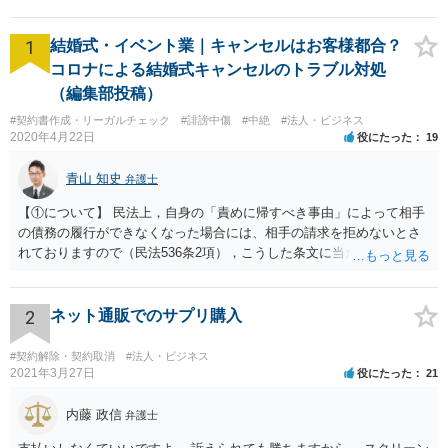
1
結婚式・イベント業｜キャンセルはお客様都合？
コロナによる結婚式キャンセルのトラブル対処
（編集部投稿）
#契約書作成・リーガルチェック
#誹謗中傷
#中絶
#法人・ビジネス
2020年4月22日
役にたった
19
青山 知史
弁護士
【①について】 民法上，自身の「責めに帰すべき事由」によって相手
の債務の履行ができなくなった場合には、相手の請求を拒めないとさ
れておりますので（民法536条2項），こうした条文に当たるかが問題
となります。 まず形式的には，条文に当たる可能性は考えられます。
現在の各宣言や要請は，強制力のあるものではなく，震災等で対象施
設が滅失してしまった場合と異なり，挙式等自体が物理的に不可能に
2
ネット通販でのサプリ購入
なったとまではいえないかと思われます。こうした中で，顧客の判断
でキャンセルを申し出たとすれば，形式的には顧客側に帰責性があっ
#契約解除・契約取消
#法人・ビジネス
たといえる可能性は考えられます。 一方で，実質的に考えた場合，集
2021年3月27日
役にたった
21
会に供する施設等については，営業自粛を要請されているところ，結
婚式場等の施設についても，解釈によっては集会に供する施設の1つと
内藤 政信
弁護士
して，休止要請の対象と考える余地はあるかと思われます。 こうした