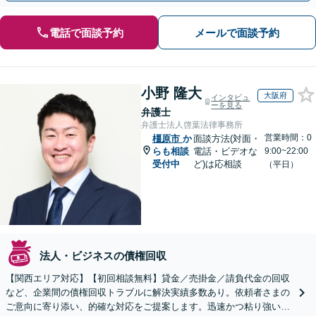
電話で面談予約
メールで面談予約
小野 隆大
大阪府
インタビュ
ーを見る
弁護士
弁護士法人啓葉法律事務所
営業時間：0
橿原市
か
面談方法(対面・
らも相談
電話・ビデオな
9:00~22:00
受付中
ど)は応相談
（平日）
法人・ビジネスの債権回収
【関西エリア対応】【初回相談無料】貸金／売掛金／請負代金の回収
など、企業間の債権回収トラブルに解決実績多数あり。依頼者さまの
ご意向に寄り添い、的確な対応をご提案します。迅速かつ粘り強い交