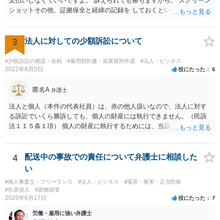
支払いしなくていいですよ。 訴えられても勝ちますから。 スクリーン
解釈を採った場合，強制力はないまでも，事実上挙式等の実施が困難
ショットその他、証拠保全と経緯の記録を しておくといいでしょう。
となる外部的要因があったとして，顧客の「責めに帰すべき事由」が
あるとまではいえず，結婚式場等からの請求が認められない可能性は
考えられます。 このように，条文の解釈次第で判断が分かれうるた
3
法人に対しての少額訴訟について
め，安易に請求ができると考えるのは危険かと思われます。 なお，仮
に全額の請求が不可能となっても，これまでに生じた費用や打合せ相
当分の報酬の範囲であれば，中途終了時の委任事務への報酬請求や不
#少額訴訟の相談・依頼
#雇用契約書・就業規則作成
#法人・ビジネス
2022年8月5日
役にたった
6
当利得返還請求として，支払いを求められる可能性はあるかと思われ
ます（民法648条3項、703条等）。 【②について】 請求に応じてもら
匿名A
えない場合，基本的には代理人を介した交渉や，法的手続きを取るこ
弁護士
とになります。 もっとも，上述したように，全額の請求は，必ずしも
法人と個人（本件の代表社員）は、赤の他人扱いなので、法人に対す
確実に認められる事案ではないと思われるため，法的手続きまでは行
る訴訟でいくら勝訴しても、個人の財産には執行できません。（民訴
わず，協議によって適切な範囲での支払いに関する合意を目指す方が
法１１５条１項） 個人の財産に執行するためには、当該個人に対して
良いかと思われます。 【③について】 事実か否かにかかわらず，相手
別途訴訟を提起するか、法人に加えて個人を被告にしておく必要があ
の社会的評価を損なうような投稿であれば，名誉毀損となり得ます。
ります。貴殿が被告になった場合は、「彼氏」の干渉を受けずに応訴
こうした場合，プロバイダ等を通じて投稿の削除を求めたり，また
することができます。「彼女」氏は、故意又は重過失を立証する必要
4
配送中の事故での責任について弁護士に相談した
は，発信者自身の情報の開示を受けた上で，発進した当人に対する損
があります。 なお、仮に会社法４２９条の責任が認められ敗訴した場
い
害賠償請求等を行うことも可能です。
合は、２５万円ずつではなく５０万円の連帯債務になります（同法４
#個人事業主・フリーランス
#法人・ビジネス
#冤罪・無実・正当防衛
３０条）。「彼女」氏は、５０万円の範囲内でどちらにいくら請求し
#住居侵入
#器物損壊
てもよく、支払った人はその半額をもう一人の代表社員に請求（求
2025年6月17日
役にたった
7
償）できます。
労働・雇用に強い弁護士