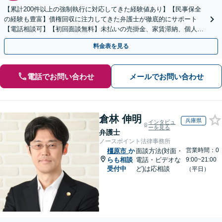
【累計200件以上の強制執行に対応してきた経験値あり】【民事保全
の経験も豊富】債権回収に注力してきた弁護士が徹底的にサポート
【電話相談可】【初回面談無料】未払いの売掛金、家賃滞納、個人間
のお金の貸し借りなど【関西エリア対応】
料金表を見る
電話でお問い合わせ
メールでお問い合わせ
倉林 伸明
兵庫県
インタビュ
ーを見る
弁護士
ノースポイント法律事務所
営業時間：0
橿原市
か
面談方法(対面・
らも相談
電話・ビデオな
9:00~21:00
受付中
ど)は応相談
（平日）