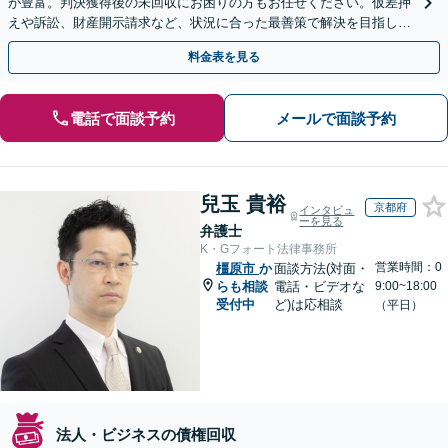
が豊富。判決獲得後の未回収にお困りの方もお任せください。仮差押
えや訴訟、財産開示請求など、状況に合った最善策で解決を目指しま
す【夜間面談可】
料金表を見る
電話で面談予約
メールで面談予約
兒玉 貴裕
京都府
インタビュ
ーを見る
弁護士
K・Gフォート法律事務所
営業時間：0
橿原市
か
面談方法(対面・
らも相談
電話・ビデオな
9:00~18:00
受付中
ど)は応相談
（平日）
法人・ビジネスの債権回収