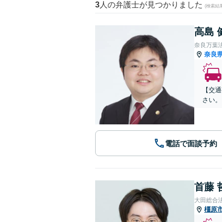
3
人の弁護士が見つかりました
(検索結
高島 
奈良万葉
奈良
【交通
さい。
電話で面談予約
首藤 
大田総合
橿原