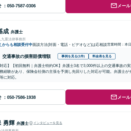
せ
メール
基成
弁護士
人九重法律事務所
市
からも相談受付中
面談方法(対面・電話・ビデオなど)は応相談
営業時間：本
交通事故の損害賠償増額
事例を見る(1件)
料金表を見る
対応】【初回無料｜弁護士特約OK】弁護士3名で3,000件以上の交通事故の
務経験があり、保険会社側の主張を予測し先回りした対応が可能。弁護士が
等に対応。
せ
メール
 勇輝
弁護士
インタビューを見る
合法律事務所