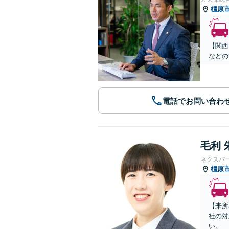
橿原
【関西
などの
電話でお問い合わ
毛利 
ネクスパ
橿原
【来所
社の対
い。