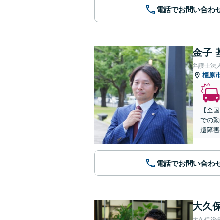
電話でお問い合わ
金子 
弁護士法
橿原
【全国
での勤
遺障害
電話でお問い合わ
大久保
大久保総