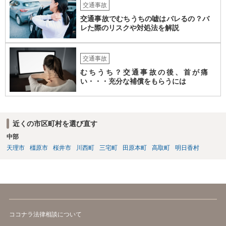
交通事故
交通事故でむちうちの嘘はバレるの？バ
レた際のリスクや対処法を解説
交通事故
むちうち？交通事故の後、首が痛
い・・・充分な補償をもらうには
近くの市区町村を選び直す
中部
天理市
橿原市
桜井市
川西町
三宅町
田原本町
高取町
明日香村
ココナラ法律相談について