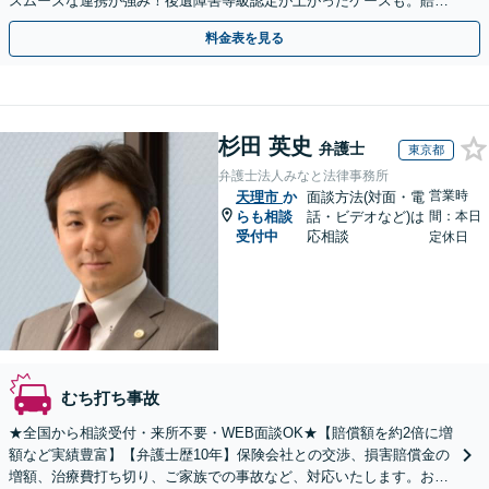
スムーズな連携が強み！後遺障害等級認定が上がったケースも。賠償
金・慰謝料請求／保険会社との交渉など【初回相談無料】
料金表を見る
杉田 英史
弁護士
東京都
弁護士法人みなと法律事務所
営業時
天理市
か
面談方法(対面・電
らも相談
話・ビデオなど)は
間：本日
受付中
応相談
定休日
むち打ち事故
★全国から相談受付・来所不要・WEB面談OK★【賠償額を約2倍に増
額など実績豊富】【弁護士歴10年】保険会社との交渉、損害賠償金の
増額、治療費打ち切り、ご家族での事故など、対応いたします。お早