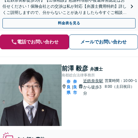
【近鉄奈良駅徒歩3分】【出張相談】慰謝料増額や後遺障害認定はお
任せください！保険会社との交渉は私が対応【弁護士費用特約】詳し
くご説明しますので、分からないことがありましたら今すぐご相談く
ださい。
料金表を見る
電話でお問い合わせ
メールでお問い合わせ
前澤 毅彦
弁護士
南都総合法律事務所
近鉄奈良駅
営業時間：10:00~1
奈
奈
8:00（土日祝日）
良
良
から徒歩3
|
県
市
分