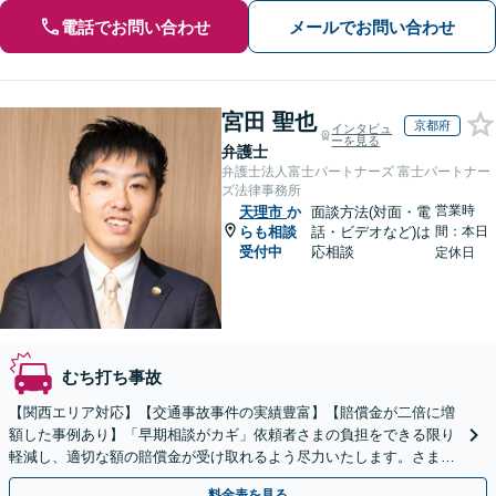
電話でお問い合わせ
メールでお問い合わせ
宮田 聖也
京都府
インタビュ
ーを見る
弁護士
弁護士法人富士パートナーズ 富士パートナー
ズ法律事務所
営業時
天理市
か
面談方法(対面・電
らも相談
話・ビデオなど)は
間：本日
受付中
応相談
定休日
むち打ち事故
【関西エリア対応】【交通事故事件の実績豊富】【賠償金が二倍に増
額した事例あり】「早期相談がカギ」依頼者さまの負担をできる限り
軽減し、適切な額の賠償金が受け取れるよう尽力いたします。さまざ
まな角度から示談の提案をおこない、利益の最大化を目指す
料金表を見る