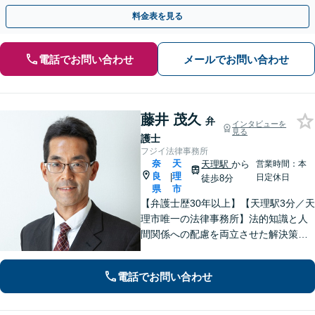
めにご相談ください【初回相談・着手金無料】
料金表を見る
電話でお問い合わせ
メールでお問い合わせ
藤井 茂久
弁
インタビューを
見る
護士
フジイ法律事務所
奈
天
天理駅
から
営業時間：本
良
理
|
日定休日
徒歩8分
県
市
【弁護士歴30年以上】【天理駅3分／天
理市唯一の法律事務所】法的知識と人
間関係への配慮を両立させた解決策を
ご提案いたします。「士業との連携で
トータルサポートを実現／税理士・司
電話でお問い合わせ
法書士・不動産鑑定士など」相続に関
わる問題を総合的に解決へ導きます