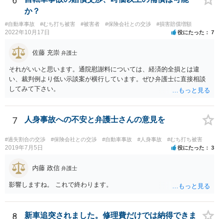
6
りでない。 会社側の言い分に付き合わず、会社側への請求をお考えな
か？
さったほうがよろしいかもしれません。加害ドライバーの任意保険が
#自動車事故
#むち打ち被害
#被害者
#保険会社との交渉
#損害賠償増額
本件に使えるか、使おうとするかが定かではありませんので。「1年4
2022年10月17日
役にたった
7
ヶ月のうちに4回も事故」の事実は、会社から加害ドライバーへの責任
転嫁のような発言ですが、上記ただし書との関連で言えば、会社側が
佐藤 充崇
弁護士
「相当の注意」をしていなかった証左でしょう。 今後の対応ですが、
事故証明書を速やかに取得すべきです。 病院で治療を受ける際、第三
それがいいと思います。通院慰謝料については、経済的全損とは違
者行為による傷病届を出す必要があります。 最終的にどこまで認めら
い、裁判例より低い示談案が横行しています。ぜひ弁護士に直接相談
れるかという問題はありますが、事故後に事故に関連した支出に関し
してみて下さい。
ては、領収書をもらい保存しておきましょう。
7
人身事故への不安と弁護士さんの意見を
#過失割合の交渉
#保険会社との交渉
#自動車事故
#人身事故
#むち打ち被害
2019年7月5日
役にたった
3
内藤 政信
弁護士
影響しますね。 これで終わります。
8
新車追突されました。修理費だけでは納得できま