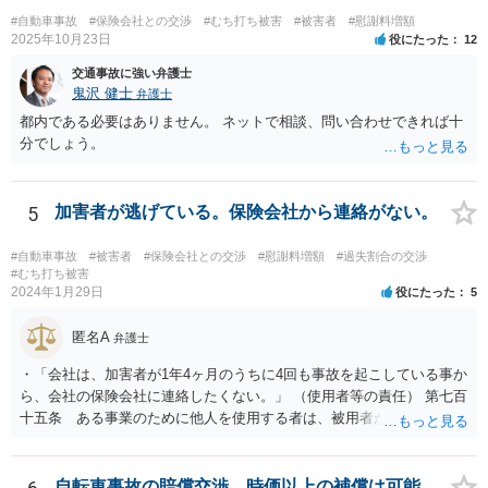
#自動車事故
#保険会社との交渉
#むち打ち被害
#被害者
#慰謝料増額
2025年10月23日
役にたった
12
交通事故に強い弁護士
鬼沢 健士
弁護士
都内である必要はありません。 ネットで相談、問い合わせできれば十
分でしょう。
5
加害者が逃げている。保険会社から連絡がない。
#自動車事故
#被害者
#保険会社との交渉
#慰謝料増額
#過失割合の交渉
#むち打ち被害
2024年1月29日
役にたった
5
匿名A
弁護士
・「会社は、加害者が1年4ヶ月のうちに4回も事故を起こしている事か
ら、会社の保険会社に連絡したくない。」 （使用者等の責任） 第七百
十五条 ある事業のために他人を使用する者は、被用者がその事業の
執行について第三者に加えた損害を賠償する責任を負う。ただし、使
用者が被用者の選任及びその事業の監督について相当の注意をしたと
き、又は相当の注意をしても損害が生ずべきであったときは、この限
自転車事故の賠償交渉、時価以上の補償は可能