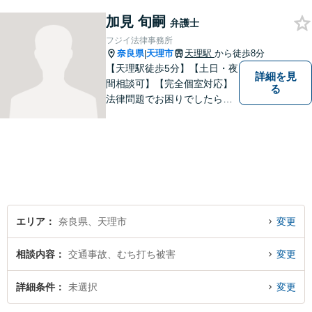
加見 旬嗣
弁護士
フジイ法律事務所
奈良県
天理市
天理駅
から徒歩8分
|
【天理駅徒歩5分】【土日・夜
詳細を見
間相談可】【完全個室対応】
る
法律問題でお困りでしたらお
早めにご相談ください。依頼
者様の抱えていらっしゃる不
安や、ご希望を丁寧にお伺い
いたします。お早めのご相談
が納得のいく解決への第一歩
です。
エリア
奈良県、天理市
変更
相談内容
交通事故、むち打ち被害
変更
詳細条件
未選択
変更