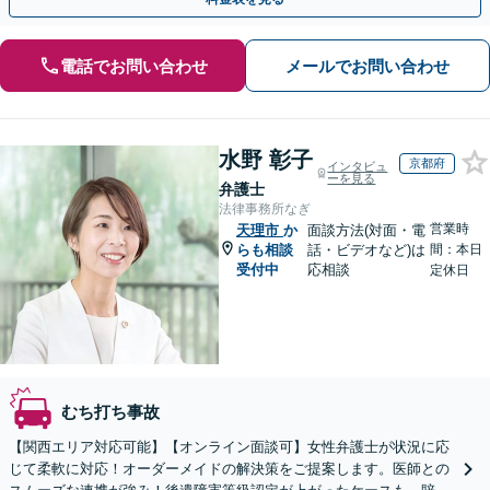
電話でお問い合わせ
メールでお問い合わせ
水野 彰子
京都府
インタビュ
ーを見る
弁護士
法律事務所なぎ
営業時
天理市
か
面談方法(対面・電
らも相談
話・ビデオなど)は
間：本日
受付中
応相談
定休日
むち打ち事故
【関西エリア対応可能】【オンライン面談可】女性弁護士が状況に応
じて柔軟に対応！オーダーメイドの解決策をご提案します。医師との