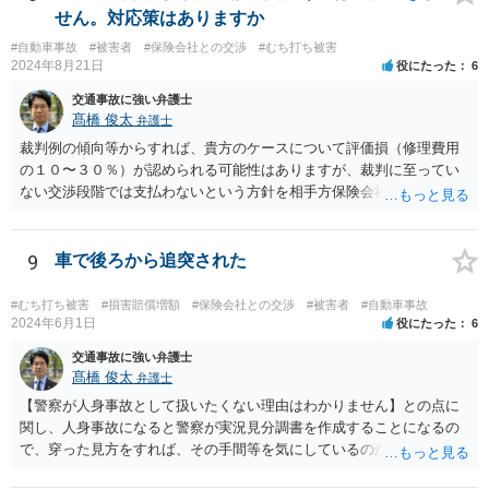
せん。対応策はありますか
#自動車事故
#被害者
#保険会社との交渉
#むち打ち被害
2024年8月21日
役にたった
6
交通事故に強い弁護士
髙橋 俊太
弁護士
裁判例の傾向等からすれば、貴方のケースについて評価損（修理費用
の１０〜３０％）が認められる可能性はありますが、裁判に至ってい
ない交渉段階では支払わないという方針を相手方保険会社が貫く可能
性はあります。
9
車で後ろから追突された
#むち打ち被害
#損害賠償増額
#保険会社との交渉
#被害者
#自動車事故
2024年6月1日
役にたった
6
交通事故に強い弁護士
髙橋 俊太
弁護士
【警察が人身事故として扱いたくない理由はわかりません】との点に
関し、人身事故になると警察が実況見分調書を作成することになるの
で、穿った見方をすれば、その手間等を気にしているのかもしれませ
ん。 貴方がお怪我をされているということであれば、人身事故で処理