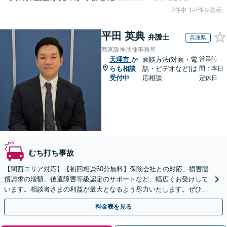
2件中 1-2件を表示
平田 英典
弁護士
兵庫県
西宮阪神法律事務所
営業時
天理市
か
面談方法(対面・電
らも相談
話・ビデオなど)は
間：本日
受付中
応相談
定休日
むち打ち事故
【関西エリア対応】【初回相談60分無料】保険会社との対応、損害賠
償請求の増額、後遺障害等級認定のサポートなど、幅広くお受けして
います。相談者さまの利益が最大となるよう尽力いたします。ぜひご
相談ください。【休日・夜間面談可】【WEB面談可】
料金表を見る