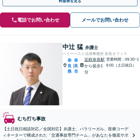
料金表を見る
電話でお問い合わせ
メールでお問い合わせ
中辻 猛
弁護士
ベリーベスト法律事務所 奈良オフィス
近鉄奈良駅
営業時間：09:30~1
奈
奈
8:00（土日祝日）
良
良
から徒歩1
|
県
市
分
むち打ち事故
【土日祝日相談対応／全国対応】弁護士、パラリーガル、医療コーデ
ィネーターで構成された「交通事故専門チーム」があなたを徹底サポ