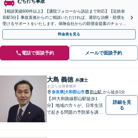
むち打ち事故
【相談実績600件以上】【通院フォローから訴訟まで対応】【近鉄奈
良駅3分】事故直後からのご相談いただければ、適切な治療・賠償を
受けるサポートをいたします。保険会社からの賠償金提案のチェック
もいたします。いつでもご相談ください。
料金表を見る
電話で面談予約
メールで面談予約
大島 義徳
弁護士
まほら法律事務所
奈良県
大和郡山市
郡山駅
から徒歩1分
|
【JR大和路線郡山駅徒歩1
詳細を見
分】地域の方々が、日常生活
る
で起きる問題の予防策を講じ
たい時や、既に問題を抱えて
何から手を付けてよいか分か
らない時に、まず相談できる