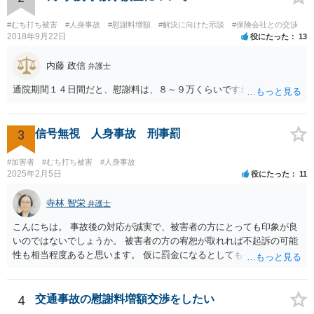
#むち打ち被害
#人身事故
#慰謝料増額
#解決に向けた示談
#保険会社との交渉
2018年9月22日
役にたった
13
内藤 政信
弁護士
通院期間１４日間だと、慰謝料は、８～９万くらいですね。
3
信号無視 人身事故 刑事罰
#加害者
#むち打ち被害
#人身事故
2025年2月5日
役にたった
11
寺林 智栄
弁護士
こんにちは。 事故後の対応が誠実で、被害者の方にとっても印象が良
いのではないでしょうか。 被害者の方の宥恕が取れれば不起訴の可能
性も相当程度あると思います。 仮に罰金になるとしても今回は略式の
可能性が高く、正式裁判での公判請求になる可能性は著しく低いでし
ょう。 参考になれば幸いです。
4
交通事故の慰謝料増額交渉をしたい