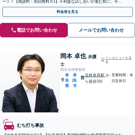
ート！【相談料：初回無料※1】不利益な話し合いが進む前に、今す
ぐ相談！
料金表を見る
電話でお問い合わせ
メールでお問い合わせ
岡本 卓也
弁護
インタビューを見
る
士
岡本法律事務所
奈
奈
近鉄奈良駅
か
営業時間：本
良
良
|
日定休日
ら徒歩3分
県
市
むち打ち事故