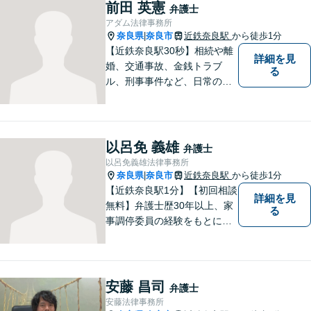
身近な弁護士を目指していま
前田 英憲
弁護士
す。
アダム法律事務所
奈良県
奈良市
近鉄奈良駅
から徒歩1分
|
【近鉄奈良駅30秒】相続や離
詳細を見
婚、交通事故、金銭トラブ
る
ル、刑事事件など、日常の中
で突然起こる法律問題に幅広
く対応しています。奈良県で
弁護士をお探しの方は、まず
はお気軽にご相談ください。
以呂免 義雄
弁護士
【初回相談料60分5,500円】
以呂免義雄法律事務所
【分かりやすい説明】
奈良県
奈良市
近鉄奈良駅
から徒歩1分
|
【近鉄奈良駅1分】【初回相談
詳細を見
無料】弁護士歴30年以上、家
る
事調停委員の経験をもとに複
雑な相続問題も依頼者様の状
況に合わせ、適切なアドバイ
スをご提供いたします。相続
発生前のご相談も受け付けて
安藤 昌司
弁護士
おります。【電話相談可】
安藤法律事務所