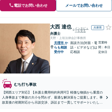
電話でお問い合わせ
メールでお問い合わせ
大西 達也
兵庫県
インタビュ
ーを見る
弁護士
天野・上垣法律会計事務所
営業時
天理市
か
面談方法(対面・電
らも相談
話・ビデオなど)は
間：本日
受付中
応相談
定休日
むち打ち事故
【関西エリア対応】【弁護士費用特約利用可】軽微な物損から重度の
人身事故まで事故の大小を問わず、最適な解決策をご提案します。事
故直後の初期対応から示談交渉、訴訟まで一貫してサポートいたしま
すので、ぜひご相談ください。【休日・夜間相談可】