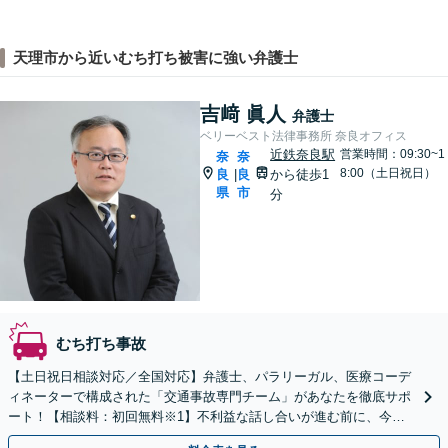
天理市から近いむち打ち被害に強い弁護士
吉﨑 眞人
弁護士
ベリーベスト法律事務所 奈良オフィス
近鉄奈良駅
営業時間：09:30~1
奈
奈
8:00（土日祝日）
良
良
から徒歩1
|
県
市
分
むち打ち事故
【土日祝日相談対応／全国対応】弁護士、パラリーガル、医療コーデ
ィネーターで構成された「交通事故専門チーム」があなたを徹底サポ
ート！【相談料：初回無料※1】不利益な話し合いが進む前に、今す
ぐ相談！