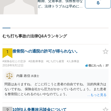
離婚、交通事故、債務整理な
る
ど。法律トラブルは早めに弁
護士へ相談することが重要で
す。ご依頼者さまの抱えてい
らっしゃる不安や、ご希望を
丁寧にお伺いいたします。
むち打ち事故の法律Q&Aランキング
1
接骨院への通院の許可が得られない。
#保険会社との交渉
#自動車事故
#むち打ち被害
#人身事故
2018年9月12日
役にたった
27
内藤 政信
弁護士
問題はありますね。 どこに行こうと患者の自由ですね。 法的拘束力は
ないですね。 保険会社から圧力がかかっているのでしょう。 また患者
を整骨院にとられるのもいやなのでしょう。
2
10対0人身事故示談金について