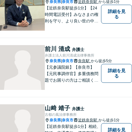
奈良県
奈良市
近鉄奈良駅
から徒歩1分
|
【近鉄奈良駅徒歩1分】【24
詳細を見
時間電話受付】みなさまの権
る
利を守り、より良い世の中に
していくことに全力を尽くし
ます。金銭問題／男女問題／
交通事故／刑事事件に注力し
ています。法律トラブルでお
前川 清成
弁護士
悩みごとがありましたら、お
弁護士法人前川清成法律事務所
気軽にご相談ください。
奈良県
奈良市
奈良駅
から徒歩5分
|
【元参議院銀】【奈良市】
詳細を見
【元民事調停官】多重債務問
る
題でお困りの方はご相談くだ
さい。その他、一般民事事件
も対応しております。奈良市
大宮町でお困りの方がいまし
たら、一度ご相談ください。
山﨑 靖子
弁護士
古都の風法律事務所
奈良県
奈良市
近鉄奈良駅
から徒歩1分
|
【近鉄奈良駅徒歩1分】相続、
詳細を見