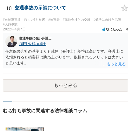
する方が適切だと思います。人身事故にしたからといって、相手方の
罪責等がそれだけで重くなるわけではありません。
10
交通事故の示談について
#自動車事故
#むち打ち被害
#被害者
#保険会社との交渉
#解決に向けた示談
#人身事故
2022年4月7日
役にたった
6
交通事故に強い弁護士
濵門 俊也
弁護士
任意保険会社の基準よりも裁判（弁護士）基準は高いです。弁護士に
依頼されると損害額は跳ね上がります。依頼されるメリットは大きい
と思います。
もっとみる
むち打ち事故に関連する法律相談コラム