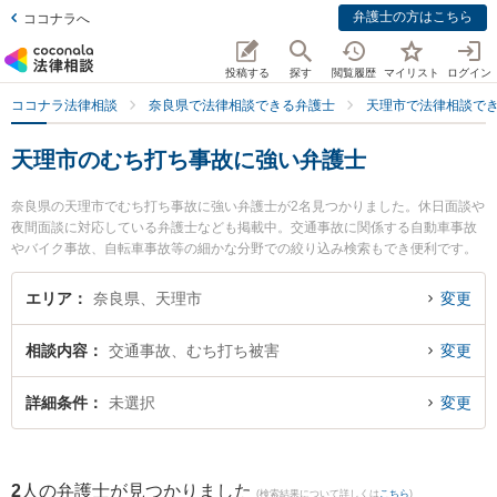
弁護士の方はこちら
ココナラへ
投稿する
探す
閲覧履歴
マイリスト
ログイン
ココナラ法律相談
奈良県で法律相談できる弁護士
天理市で法律相談で
天理市のむち打ち事故に強い弁護士
奈良県の天理市でむち打ち事故に強い弁護士が2名見つかりました。休日面談や
夜間面談に対応している弁護士なども掲載中。交通事故に関係する自動車事故
やバイク事故、自転車事故等の細かな分野での絞り込み検索もでき便利です。
特にフジイ法律事務所の藤井 茂久弁護士やフジイ法律事務所の加見 旬嗣弁護士
のプロフィール情報や弁護士費用、強みなどが注目されています。『天理市で
エリア
奈良県、天理市
変更
土日や夜間に発生したむち打ち事故のトラブルを今すぐに弁護士に相談した
い』『むち打ち事故のトラブル解決の実績豊富な近くの弁護士を検索したい』
相談内容
交通事故、むち打ち被害
変更
『初回相談無料でむち打ち事故を法律相談できる天理市内の弁護士に相談予約
したい』などでお困りの相談者さんにおすすめです。
詳細条件
未選択
変更
2
人の弁護士が見つかりました
(検索結果について詳しくは
こちら
)