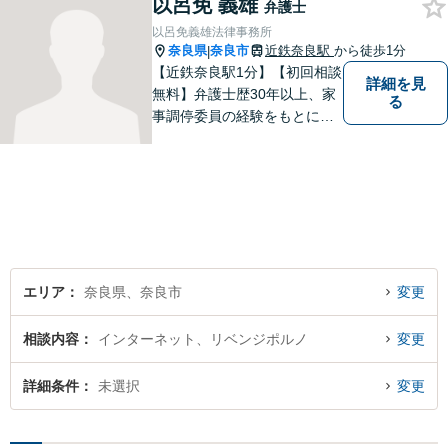
以呂免 義雄
たら、一度ご相談ください。
弁護士
以呂免義雄法律事務所
奈良県
奈良市
近鉄奈良駅
から徒歩1分
|
【近鉄奈良駅1分】【初回相談
詳細を見
無料】弁護士歴30年以上、家
る
事調停委員の経験をもとに複
雑な相続問題も依頼者様の状
況に合わせ、適切なアドバイ
スをご提供いたします。相続
発生前のご相談も受け付けて
おります。【電話相談可】
エリア
奈良県、奈良市
変更
相談内容
インターネット、リベンジポルノ
変更
詳細条件
未選択
変更