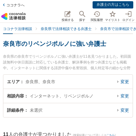
弁護士の方はこちら
ココナラへ
投稿する
探す
閲覧履歴
マイリスト
ログイン
ココナラ法律相談
奈良県で法律相談できる弁護士
奈良市で法律相談で
奈良市のリベンジポルノに強い弁護士
奈良県の奈良市でリベンジポルノに強い弁護士が11名見つかりました。初回面
談無料や休日面談に対応している弁護士、解決事例を持つ弁護士なども掲載
中。インターネットに関係する誹謗中傷や名誉毀損、個人特定等の細かな分野
での絞り込み検索もでき便利です。特に登大路総合法律事務所の福井 麻起子弁
護士やたんだ法律事務所の反田 貴博弁護士、南都総合法律事務所の山下 絢士朗
エリア
奈良県、奈良市
変更
弁護士のプロフィール情報や弁護士費用、強みなどが注目されています。『奈
良市で土日や夜間に発生したリベンジポルノのトラブルを今すぐに弁護士に相
相談内容
インターネット、リベンジポルノ
変更
談したい』『リベンジポルノのトラブル解決の実績豊富な近くの弁護士を検索
したい』『初回相談無料でリベンジポルノを法律相談できる奈良市内の弁護士
に相談予約したい』などでお困りの相談者さんにおすすめです。
詳細条件
未選択
変更
11
人の弁護士が見つかりました
(検索結果について詳しくは
こちら
)