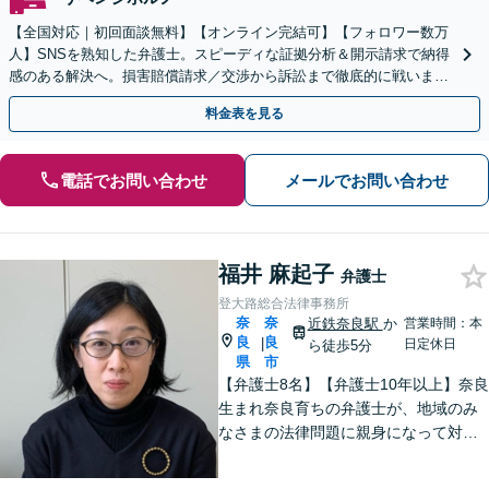
【全国対応｜初回面談無料】【オンライン完結可】【フォロワー数万
人】SNSを熟知した弁護士。スピーディな証拠分析＆開示請求で納得
感のある解決へ。損害賠償請求／交渉から訴訟まで徹底的に戦いま
す。意見照会書が届いた方もご相談ください【休日対応】
料金表を見る
電話でお問い合わせ
メールでお問い合わせ
福井 麻起子
弁護士
登大路総合法律事務所
奈
奈
近鉄奈良駅
か
営業時間：本
良
良
|
日定休日
ら徒歩5分
県
市
【弁護士8名】【弁護士10年以上】奈良
生まれ奈良育ちの弁護士が、地域のみ
なさまの法律問題に親身になって対応
します【離婚問題】家族・子どもの問
題に強みあり【相続遺言】丁寧にお話