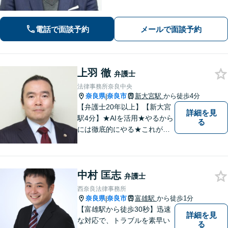
解決策をご提案します。交通事故・相
続・借金・など幅広く対応【オンライ
ン法律相談可能】
電話で面談予約
メールで面談予約
上羽 徹
弁護士
法律事務所奈良中央
奈良県
奈良市
新大宮駅
から徒歩4分
|
【弁護士20年以上】【新大宮
詳細を見
駅4分】★AIを活用★やるから
る
には徹底的にやる★これが私
のスタイルです。ご相談者に
とって少しでもプラスになる
のであれば、どのような努力
中村 匡志
も惜しみません！「不安を安
弁護士
心に」丁寧にサポートしま
西奈良法律事務所
す。お気軽にご相談ください
奈良県
奈良市
富雄駅
から徒歩1分
|
【富雄駅から徒歩30秒】迅速
詳細を見
な対応で、トラブルを素早い
る