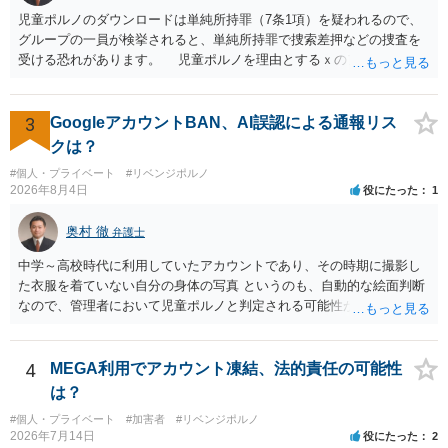
児童ポルノのダウンロードは単純所持罪（7条1項）を疑われるので、
グループの一員が検挙されると、単純所持罪で捜索差押などの捜査を
受ける恐れがあります。 児童ポルノを理由とするｘのアカウント凍
結は日本警察に通報されることがあって（確率はわかりませんが実例
は珍しくない）、これも捜索差押を受けるおそれがあります
3
GoogleアカウントBAN、AI誤認による通報リス
クは？
#個人・プライベート
#リベンジポルノ
2026年8月4日
役にたった
1
奥村 徹
弁護士
中学～高校時代に利用していたアカウントであり、その時期に撮影し
た衣服を着ていない自分の身体の写真 というのも、自動的な絵面判断
なので、管理者において児童ポルノと判定される可能性があります。
日本警察に連絡される可能性はあるでしょう。
4
MEGA利用でアカウント凍結、法的責任の可能性
は？
#個人・プライベート
#加害者
#リベンジポルノ
2026年7月14日
役にたった
2