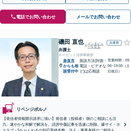
電話でお問い合わせ
メールでお問い合わせ
磯田 直也
兵庫県
インタビュ
ーを見る
弁護士
ルーセント法律事務所
営業時間：09:
奈良市
面談方法(対面・
からも相
電話・ビデオな
00~19:00（土
談受付中
ど)は応相談
日祝日）
リベンジポルノ
【発信者情報開示請求に強い】発信者（投稿者）側のご相談にも注
力。速やかな和解で解決を。誹謗中傷記事を迅速に削除。爆サイ・ホ
スラブ・5ちゃんねるの対応実績多数。法人・事業者様のご相談も歓