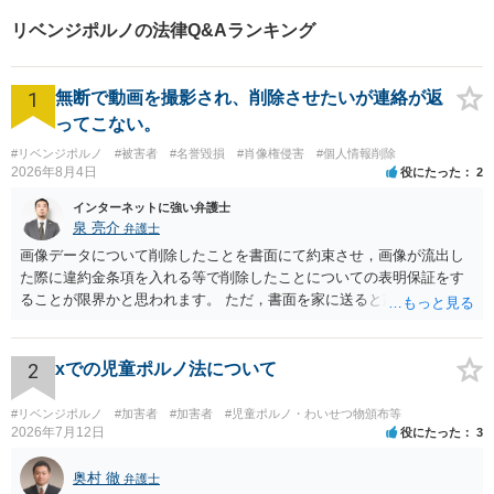
リベンジポルノの法律Q&Aランキング
1
無断で動画を撮影され、削除させたいが連絡が返
ってこない。
#リベンジポルノ
#被害者
#名誉毀損
#肖像権侵害
#個人情報削除
2026年8月4日
役にたった
2
インターネットに強い弁護士
泉 亮介
弁護士
画像データについて削除したことを書面にて約束させ，画像が流出し
た際に違約金条項を入れる等で削除したことについての表明保証をす
ることが限界かと思われます。 ただ，書面を家に送ると家族に不貞行
為が発覚しご自身が慰謝料請求を受けるリスクがあるため，書面で削
除等を求めることは避けたほうが良いかと思われます。
2
xでの児童ポルノ法について
#リベンジポルノ
#加害者
#加害者
#児童ポルノ・わいせつ物頒布等
2026年7月12日
役にたった
3
奥村 徹
弁護士