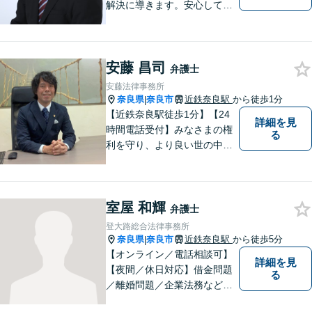
解決に導きます。安心して話
せる雰囲気ですので、まずは
お気軽にご相談ください。刑
事事件・離婚/男女問題・相
安藤 昌司
続・遺言・交通事故・借金・
弁護士
債務整理などはお任せくださ
安藤法律事務所
い。
奈良県
奈良市
近鉄奈良駅
から徒歩1分
|
【近鉄奈良駅徒歩1分】【24
詳細を見
時間電話受付】みなさまの権
る
利を守り、より良い世の中に
していくことに全力を尽くし
ます。金銭問題／男女問題／
交通事故／刑事事件に注力し
室屋 和輝
ています。法律トラブルでお
弁護士
悩みごとがありましたら、お
登大路総合法律事務所
気軽にご相談ください。
奈良県
奈良市
近鉄奈良駅
から徒歩5分
|
【オンライン／電話相談可】
詳細を見
【夜間／休日対応】借金問題
る
／離婚問題／企業法務など幅
広く対応。皆さまが抱える