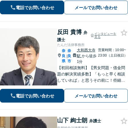
を伺うことを大切にしています【近鉄
電話でお問い合わせ
メールでお問い合わせ
奈良駅5分】【オンライン相談可】
反田 貴博
弁
インタビューを
見る
護士
たんだ法律事務所
大和西大寺
営業時間：10:00~
奈
奈
23:00（土日祝日）
良
良
駅
から徒歩
|
県
市
1分
【初回相談無料】【男女問題・借金問
題の解決実績多数】「もっと早く相談
していれば」と思うその前に！些細な
ことでもまずはご相談ください。依頼
者さまと密に連絡を取り、納得できる
電話でお問い合わせ
メールでお問い合わせ
解決を目指します【大和西大寺駅1分】
【休日・夜間対応可】
山下 絢士朗
弁護士