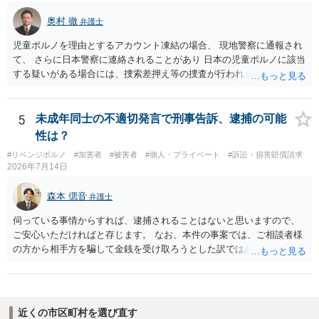
奥村 徹
弁護士
児童ポルノを理由とするアカウント凍結の場合、 現地警察に通報され
て、 さらに日本警察に連絡されることがあり 日本の児童ポルノに該当
する疑いがある場合には、捜索差押え等の捜査が行われます。 実際に
捜索された人もいますので、 対応については、弁護士に直接相談して
ください。
5
未成年同士の不適切発言で刑事告訴、逮捕の可能
性は？
#リベンジポルノ
#加害者
#被害者
#個人・プライベート
#訴訟・損害賠償請求
2026年7月14日
森本 偲音
弁護士
伺っている事情からすれば、逮捕されることはないと思いますので、
ご安心いただければと存じます。 なお、本件の事案では、ご相談者様
の方から相手方を騙して金銭を受け取ろうとした訳ではありませんの
で、詐欺罪が 成立する余地はないと考えます。 以上ご参考までに。
近くの市区町村を選び直す