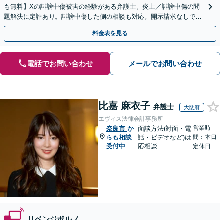
も無料】Xの誹謗中傷被害の経験がある弁護士。炎上／誹謗中傷の問
題解決に定評あり。誹謗中傷した側の相談も対応。開示請求なしで本
人の特定ができる場合もあり。
料金表を見る
電話でお問い合わせ
メールでお問い合わせ
比嘉 麻衣子
弁護士
大阪府
エヴィス法律会計事務所
営業時
奈良市
か
面談方法(対面・電
らも相談
話・ビデオなど)は
間：本日
受付中
応相談
定休日
リベンジポルノ