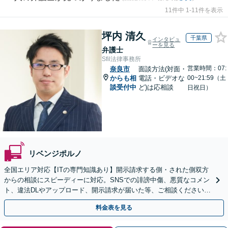
11件中 1-11件を表示
坪内 清久
千葉県
インタビュ
ーを見る
弁護士
Sfil法律事務所
営業時間：07:
奈良市
面談方法(対面・
からも相
電話・ビデオな
00~21:59（土
談受付中
ど)は応相談
日祝日）
リベンジポルノ
全国エリア対応【ITの専門知識あり】開示請求する側・された側双方
からの相談にスピーディーに対応。SNSでの誹謗中傷、悪質なコメン
ト、違法DLやアップロード、開示請求が届いた等、ご相談ください
【WEB面談OK&解決実績豊富】【千葉中央駅4分】
料金表を見る