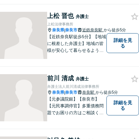
様々な問題を解決するお手伝
いをすることはもちろん、皆
上松 晋也
さまに安心を与えることを目
弁護士
指します。【地域に根差した
上松法律事務所
弁護士】まずはお気軽にご相
奈良県
奈良市
近鉄奈良駅
から徒歩5分
|
談ください。
【近鉄奈良駅徒歩5分】【地域
詳細を見
に根差した弁護士】地域の皆
る
様が安心して暮らせるように
力を尽くします。離婚問題／
相続問題／労働問題／不動産
問題／刑事事件など、幅広く
前川 清成
対応します。【夜間／休日対
弁護士
応可】法律トラブルでお悩み
弁護士法人前川清成法律事務所
の方は、お気軽にご相談くだ
奈良県
奈良市
奈良駅
から徒歩5分
|
さい。
【元参議院銀】【奈良市】
詳細を見
【元民事調停官】多重債務問
る
題でお困りの方はご相談くだ
さい。その他、一般民事事件
も対応しております。奈良市
大宮町でお困りの方がいまし