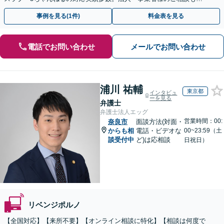
迎【初回相談無料・電話/WEB面談・夜間休日全国対応可】
事例を見る(1件)
料金表を見る
電話でお問い合わせ
メールでお問い合わせ
浦川 祐輔
東京都
インタビュ
ーを見る
弁護士
弁護士法人エッグ
営業時間：00:
奈良市
面談方法(対面・
からも相
電話・ビデオな
00~23:59（土
談受付中
ど)は応相談
日祝日）
リベンジポルノ
【全国対応】【来所不要】【オンライン相談に特化】【相談は何度で