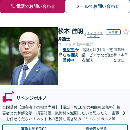
電話でお問い合わせ
メールでお問い合わせ
松本 佳朗
東京都
インタビュ
ーを見る
弁護士
ゴッディス法律事務所
営業時
奈良市
か
面談方法(対面・電
らも相談
話・ビデオなど)は
間：本日
受付中
応相談
定休日
リベンジポルノ
全国受付【加害者側の相談専用】【電話・WEBでの初回相談無料】被
害者との和解交渉／損害賠償・慰謝料を減額したいと思ったら、当職
にお任せください！ネット上の悪質な書き込み／リベンジポルノ等、
代表弁護士が最後まで対応【関東エリア以外の相談も可】
事例を見る(2件)
料金表を見る