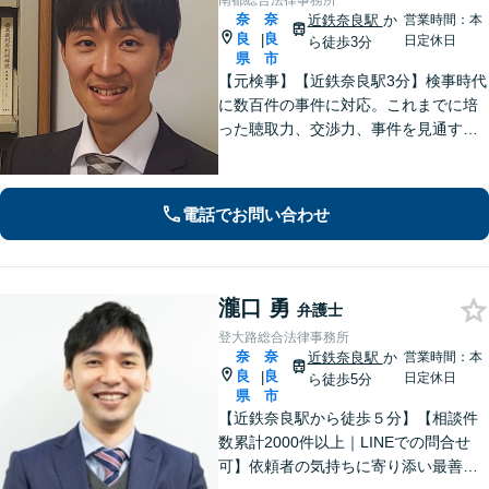
南都総合法律事務所
奈
奈
近鉄奈良駅
か
営業時間：本
良
良
|
日定休日
ら徒歩3分
県
市
【元検事】【近鉄奈良駅3分】検事時代
に数百件の事件に対応。これまでに培
った聴取力、交渉力、事件を見通す分
析力で、依頼者の方が最善の選択をす
る手助けをいたします。経験の全てを
注ぎ、地元奈良のために尽くします。
電話でお問い合わせ
【法テラス利用可】
瀧口 勇
弁護士
登大路総合法律事務所
奈
奈
近鉄奈良駅
か
営業時間：本
良
良
|
日定休日
ら徒歩5分
県
市
【近鉄奈良駅から徒歩５分】【相談件
数累計2000件以上｜LINEでの問合せ
可】依頼者の気持ちに寄り添い最善の