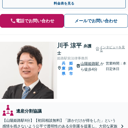
料金表を見る
電話でお問い合わせ
メールでお問い合わせ
川手 涼平
弁護
インタビューを見
る
士
姫路駅前法律事務所
兵
姫
山陽姫路駅
か
営業時間：本
庫
路
|
日定休日
ら徒歩4分
県
市
遺産分割協議
【山陽姫路駅4分】【初回相談無料】「誰かだけが得をした」という
感情を残さないよう公平で透明性のある分割案を提案し、大切な家族