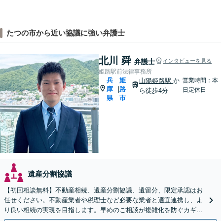
たつの市から近い協議に強い弁護士
北川 舜
弁護士
インタビューを見る
姫路駅前法律事務所
兵
姫
山陽姫路駅
か
営業時間：本
庫
路
|
日定休日
ら徒歩4分
県
市
遺産分割協議
【初回相談無料】不動産相続、遺産分割協議、遺留分、限定承認はお
任せください。不動産業者や税理士など必要な業者と適宜連携し、よ
り良い相続の実現を目指します。早めのご相談が複雑化を防ぐカギと
なります【夜間／休日相談可】