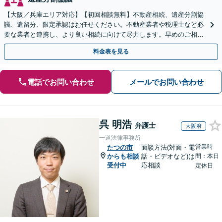
【大阪／兵庫エリア対応】【初回相談無料】不動産相続、遺産分割協
議、遺留分、限定承認はお任せください。不動産業者や税理士など必
要な業者と連携し、より良い相続に向けて尽力します。早めのご相談
が複雑化を防ぐカギとなります【休日相談可】
料金表を見る
電話でお問い合わせ
メールでお問い合わせ
呉 明浩
弁護士
大阪府
一道法律事務所
営業時
たつの市
面談方法(対面・電
からも相談
話・ビデオなど)は
間：本日
受付中
応相談
定休日