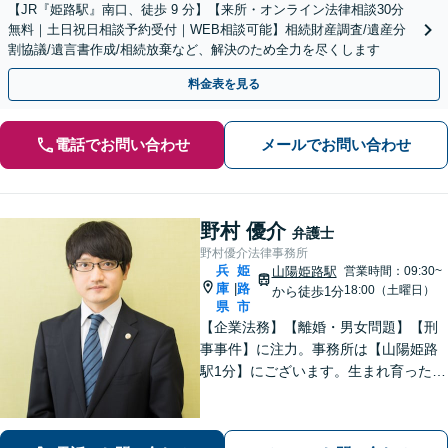
【JR『姫路駅』南口、徒歩 9 分】【来所・オンライン法律相談30分
無料｜土日祝日相談予約受付｜WEB相談可能】相続財産調査/遺産分
割協議/遺言書作成/相続放棄など、解決のため全力を尽くします
料金表を見る
電話でお問い合わせ
メールでお問い合わせ
野村 優介
弁護士
野村優介法律事務所
兵
姫
山陽姫路駅
営業時間：09:30~
庫
路
|
18:00（土曜日）
から徒歩1分
県
市
【企業法務】【離婚・男女問題】【刑
事事件】に注力。事務所は【山陽姫路
駅1分】にございます。生まれ育った故
郷であることから、姫路エリア・播磨
地域の皆様の困りごとを解決していき
たいと考えています。【電話相談可