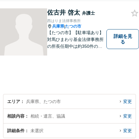
見通しをわかりやすく説明
佐古井 啓太
し、不安にならない弁護を心
弁護士
がけております。【初回無料
西はりま法律事務所
相談】
兵庫県
たつの市
|
【たつの市】【駐車場あり】
詳細を見
対馬ひまわり基金法律事務所
る
の所長任期中は約350件のご
相談を受け、地域に根ざした
法的支援に取り組んできた実
績があります。 このたび、生
まれ育った西播磨の地で新た
に開業し、皆さまのお力にな
れるよう努めてまいります。
エリア
兵庫県、たつの市
変更
相談内容
相続・遺言、協議
変更
詳細条件
未選択
変更