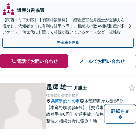
遺産分割協議
【関西エリア対応】【初回相談無料】「経験豊富な弁護士が交渉力を
活かし、依頼者さまに有利な結果へ導く」相続人の数や相続財産が多
いケース、何世代にも渡って相続が続いているケースなど、複雑な事
案でも対応！協議、調停、審判どのフェーズからも相談可
料金表を見る
電話でお問い合わせ
メールでお問い合わせ
是澤 雄一
弁護士
後藤敦夫法律事務所
兵庫県
たつの市
本竜野駅
から徒歩5分
|
【本竜野駅徒歩5分】【交通事
詳細を見
故着手金0円】交通事故／債務
る
整理／相続分野に強み！地域
密着の弁護士2名が、皆様の問
題を解決すべく尽力します。