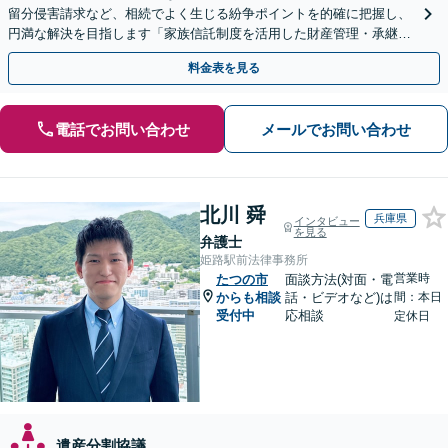
留分侵害請求など、相続でよく生じる紛争ポイントを的確に把握し、
円満な解決を目指します「家族信託制度を活用した財産管理・承継プ
ランのご提案」「次世代へ想いを託す円滑な事業承継」
料金表を見る
電話でお問い合わせ
メールでお問い合わせ
北川 舜
兵庫県
インタビュー
を見る
弁護士
姫路駅前法律事務所
営業時
たつの市
面談方法(対面・電
からも相談
話・ビデオなど)は
間：本日
受付中
応相談
定休日
遺産分割協議