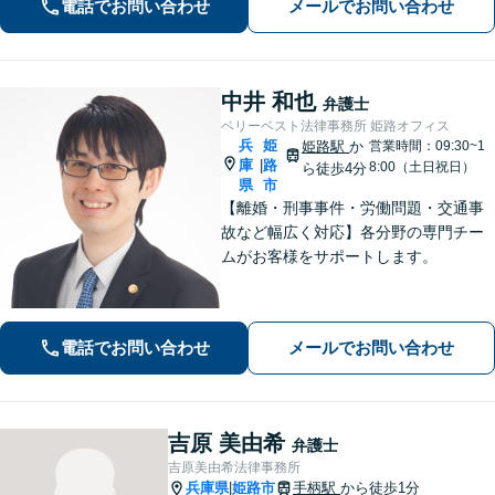
電話でお問い合わせ
メールでお問い合わせ
能】お気軽にご相談ください。
中井 和也
弁護士
ベリーベスト法律事務所 姫路オフィス
兵
姫
姫路駅
か
営業時間：09:30~1
庫
路
|
8:00（土日祝日）
ら徒歩4分
県
市
【離婚・刑事事件・労働問題・交通事
故など幅広く対応】各分野の専門チー
ムがお客様をサポートします。
電話でお問い合わせ
メールでお問い合わせ
吉原 美由希
弁護士
吉原美由希法律事務所
兵庫県
姫路市
手柄駅
から徒歩1分
|