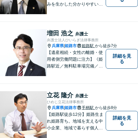
みを生かした分かりやすい・
丁寧な説明を心がけておりま
す。 言葉だけの説明ではな
く、図や絵を書き、分かりや
すい例を挙げて説明を行いま
増田 浩之
弁護士
す。ぜひご相談ください。
弁護士法人ひいらぎ法律事務所
兵庫県
姫路市
姫路駅
から徒歩7分
|
【遺産相続・女性の離婚・使
詳細を見
用者側労働問題に注力】《姫
る
路駅近／無料駐車場完備／最
短即日相談》兵庫・姫路で累
計4000件超の相談実績／調停
委員在籍／無料相談を実施中
立花 隆介
弁護士
ひめじ立花法律事務所
兵庫県
姫路市
手柄駅
から徒歩8分
|
【姫路駅徒歩12分】姫路生ま
詳細を見
れ姫路育ち。地域を支える中
る
小企業、地域で暮らす個人に
とって、頼れるパートナーを