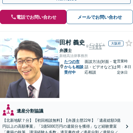
電話でお問い合わせ
メールでお問い合わせ
田村 義史
大阪府
インタビュ
ーを見る
弁護士
新穂高法律事務所
営業時
たつの市
面談方法(対面・電
からも相談
話・ビデオなど)は
間：本日
受付中
応相談
定休日
遺産分割協議
【北新地駅７分】【初回相談無料】【弁護士歴22年】「遺産総額3億
円以上の高額事案」「1億5000万円の遺留分を獲得」など経験豊富
「書籍の執筆、講演経験も多数」遺言書作成／遺産分割／遺留分／相