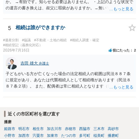
か。 →有効です。知らせる必要はありません。 ・上記のような状況で
の遺言の書き換えは、叔父に瑕疵がありますか。→無いです。 ・分割
する場合の比率は、現状で、客観的に見てどの程度が妥当と考えられ
ますか。 →本人が自由に決められますので、どこが妥当とは言えない
です。客観的な基準もありません。 ・できれば穏やかに、分割を拒否
5
相続は誰ができますか
することはできますか。 →分割を拒否するということは、遺産はいら
ないということでしょうか。遺言で、受取を指定されててもいらない
#遺産分割
#協議
#不動産・土地の相続
#相続人調査・確定
と拒否することはできます。理由を説明する必要はありません。
#相続登記（義務化対応）
2026年7月16日
役にたった
2
吉田 雄大
弁護士
子どもがいる方が亡くなった場合の法定相続人の範囲は民法８８７条
に規定があり、あなたは代襲相続人として相続権があります（民法８
８７条２項）。 また、配偶者は常に相続人となります（民法８９０
条）。 「祖父の子供３人」の方の配偶者がご健在であれば、その方に
も相続権があります。つまり、孫５人に加えて「おじ又はおば」にも
相続権がある可能性があります。
近くの市区町村を選び直す
播磨
姫路市
明石市
相生市
加古川市
赤穂市
西脇市
三木市
高砂市
小野市
加西市
宍粟市
加東市
たつの市
多可町
稲美町
播磨町