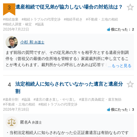
3
遺産相続で従兄弟が協力しない場合の対処法は？
#相続放棄
#相続トラブルの代理交渉
#相続手続き
#不動産・土地の相続
#相続人調査・確定
#協議
2026年7月22日
役にたった
2
小杉 和
弁護士
まず前段の質問ですが、その従兄弟の方々を相手方とする遺産分割調
停を（曾祖父の最後の住所地を管轄する）家庭裁判所に申し立てるこ
とが考えられます。裁判所からの呼出しがあれば応答する可能性がま
だあるのではないでしょうか。 後段の質問については、相続放棄は可
能と思われます。時間が思った以上にないので必要書類をてきぱきと
揃える必要があります。その点是非御注意ください。
4
法定相続人に知らされていなかった遺言と遺産分
割
#遺産分割
#協議
#遺言の書き直し・やり直し
#遺言の真偽鑑定・遺言無効
#不動産・土地の相続
#相続トラブルの代理交渉
2026年7月18日
役にたった
3
匿名A
弁護士
・当初法定相続人に知らされなかった公正証書遺言は有効なものです