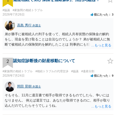
1
#協議
#家族間の相続トラブル
2026年7月26日
役にたった
3
高島 秀行
弁護士
弟が勝手に被相続人の判子を使って、相続人共有状態の保険金の解約
をし、現金を受け取ることは合法なのでしょうか？ 弟が被相続人に無
断で被相続人の保険契約を解約したことは 刑事的にも犯罪となる可能
性があり、民事的には無効だと思います。 保険会社で解約の際に提出
された書類のコピーを取得して、弁護士に面談で詳しい事情を話して
相談 されたら良いと思います。
2
認知症診断後の財産移動について
#家族間の相続トラブル
#相続トラブルの代理交渉
#協議
#遺産分割
2026年7月24日
役にたった
9
岡田 晃朝
弁護士
そもそも、11月に遺言書で相手が取得できるものでしたら、争いには
なりません。 例えば遺言では、あなたが取得できるのに、相手が取り
込んだのでしたらそうでしょうね。