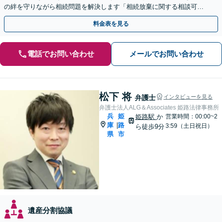
の絆を守りながら相続問題を解決します「相続放棄に関する相談可」
「大切な人へ想いを遺す遺言書の作成」【完全個室相談】
料金表を見る
電話でお問い合わせ
メールでお問い合わせ
松下 将
弁護士
インタビューを見る
弁護士法人ALG＆Associates 姫路法律事務所
兵
姫
姫路駅
か
営業時間：00:00~2
庫
路
|
3:59（土日祝日）
ら徒歩9分
県
市
遺産分割協議