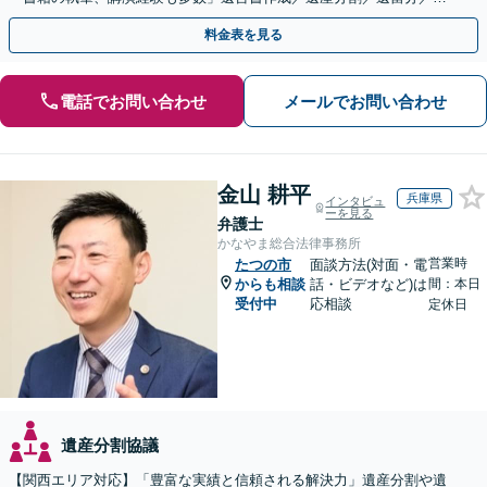
続放棄など【休日・夜間面談可】【完全個室対応】
料金表を見る
電話でお問い合わせ
メールでお問い合わせ
金山 耕平
兵庫県
インタビュ
ーを見る
弁護士
かなやま総合法律事務所
営業時
たつの市
面談方法(対面・電
からも相談
話・ビデオなど)は
間：本日
受付中
応相談
定休日
遺産分割協議
【関西エリア対応】「豊富な実績と信頼される解決力」遺産分割や遺