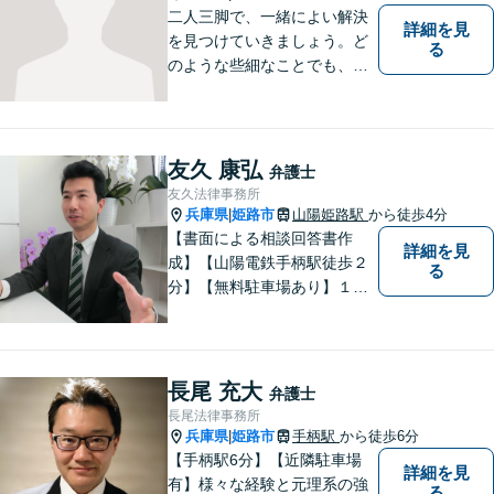
二人三脚で、一緒によい解決
詳細を見
を見つけていきましょう。ど
る
のような些細なことでも、ま
ずはご相談ください。
友久 康弘
弁護士
友久法律事務所
兵庫県
姫路市
山陽姫路駅
から徒歩4分
|
【書面による相談回答書作
詳細を見
成】【山陽電鉄手柄駅徒歩２
る
分】【無料駐車場あり】１歩
踏み出すために、１人で抱え
込まずにご相談ください。
長尾 充大
弁護士
長尾法律事務所
兵庫県
姫路市
手柄駅
から徒歩6分
|
【手柄駅6分】【近隣駐車場
詳細を見
有】様々な経験と元理系の強
る