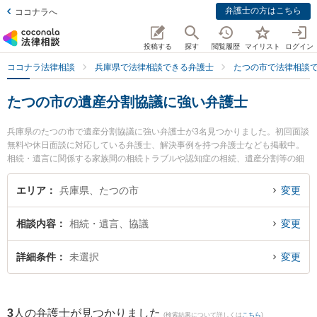
弁護士の方はこちら
ココナラへ
投稿する
探す
閲覧履歴
マイリスト
ログイン
ココナラ法律相談
兵庫県で法律相談できる弁護士
たつの市で法律相談
たつの市の遺産分割協議に強い弁護士
兵庫県のたつの市で遺産分割協議に強い弁護士が3名見つかりました。初回面談
無料や休日面談に対応している弁護士、解決事例を持つ弁護士なども掲載中。
相続・遺言に関係する家族間の相続トラブルや認知症の相続、遺産分割等の細
かな分野での絞り込み検索もでき便利です。特に後藤敦夫法律事務所の後藤 敦
夫弁護士や後藤敦夫法律事務所の是澤 雄一弁護士、西はりま法律事務所の佐古
エリア
兵庫県、たつの市
変更
井 啓太弁護士のプロフィール情報や弁護士費用、強みなどが注目されていま
す。『たつの市で土日や夜間に発生した遺産分割協議のトラブルを今すぐに弁
相談内容
相続・遺言、協議
変更
護士に相談したい』『遺産分割協議のトラブル解決の実績豊富な近くの弁護士
を検索したい』『初回相談無料で遺産分割協議を法律相談できるたつの市内の
弁護士に相談予約したい』などでお困りの相談者さんにおすすめです。
詳細条件
未選択
変更
3
人の弁護士が見つかりました
(検索結果について詳しくは
こちら
)