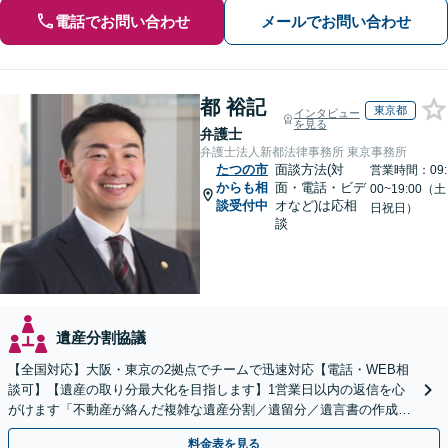
電話でお問い合わせ
メールでお問い合わせ
都 裕記
東京都
インタビュー
を見る
弁護士
弁護士法人新都法律事務所 東京事務所
たつの市
面談方法(対
営業時間：09:
からも相
面・電話・ビデ
00~19:00（土
談受付中
オなど)は応相
日祝日）
談
遺産分割協議
【全国対応】大阪・東京の2拠点でチームで迅速対応【電話・WEB相
談可】【遺産の取り分最大化を目指します】1営業日以内の返信を心
がけます「不動産が絡んだ複雑な遺産分割／遺留分／遺言書の作成・
執行／事業承継など、お任せください」【休日相談あり】
料金表を見る