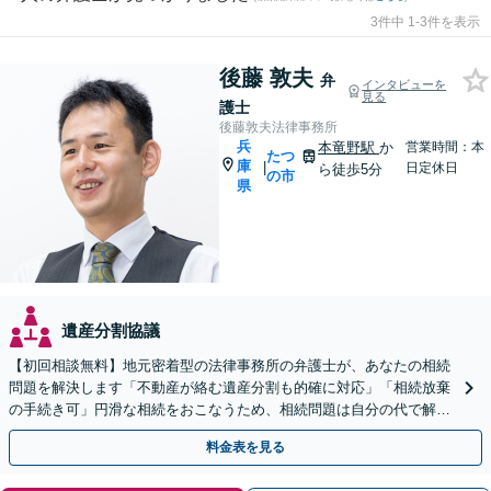
3件中 1-3件を表示
後藤 敦夫
弁
インタビューを
見る
護士
後藤敦夫法律事務所
兵
本竜野駅
か
営業時間：本
たつ
庫
|
日定休日
ら徒歩5分
の市
県
遺産分割協議
【初回相談無料】地元密着型の法律事務所の弁護士が、あなたの相続
問題を解決します「不動産が絡む遺産分割も的確に対応」「相続放棄
の手続き可」円滑な相続をおこなうため、相続問題は自分の代で解決
しましょう【完全個室制】【本竜野駅5分】
料金表を見る