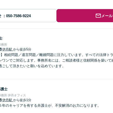
せ
メール
士
事務所
伊丹駅
から徒歩5分
分】相続問題／遺言問題／離婚問題に注力しています。すべての法律ト
ンワンでご対応します。事務所名には、ご相談者様と信頼関係を築いて
過ごして頂きたいと願いを込めています。
弁護士
務所 伊丹オフィス
伊丹駅
から徒歩1分
５年のキャリアを有する弁護士が、不安解消のお力になります。