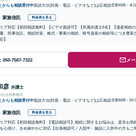
市
からも相談受付中
面談方法(対面・電話・ビデオなど)は応相談
営業時間：本
家族信託
料金表を見る
リア対応【初回相談無料】【ビデオ面談可】【所属弁護士6名】【遺産相続
棄、民事信託、相続対策、株式・事業の相続、暗号資産の相続等につき豊富
応】
メー
和彦
弁護士
綜合法律事務所
市
からも相談受付中
面談方法(対面・電話・ビデオなど)は応相談
営業時間：00:
家族信託
料金表を見る
リア対応【初回相談無料】【電話相談可】相続に関するお悩みは、是非お気
を心掛け、きめ細やかに対応【出張相談可／入院中・施設に入所中の方もご