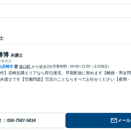
士
勝博
弁護士
律事務所
県
尼崎市
塚口駅
から徒歩2分
営業時間：00:00~23:59（土日祝日）
|
件】尼崎近隣エリアなら即日接見。早期釈放に努めます【離婚・男女問
弁護士です【労働問題】労災のことならすべてお任せください【夜間・
せ
メール