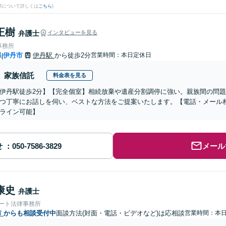
果について詳しくは
こちら
)
正樹
弁護士
インタビューを見る
事務所
県
伊丹市
伊丹駅
から徒歩2分
営業時間：本日定休日
|
家族信託
料金表を見る
伊丹駅徒歩2分】【完全個室】相続放棄や遺産分割調停に強い。親族間の問
つ丁寧にお話しを伺い、ベストな方法をご提案いたします。【電話・メール
ライン可能】
せ
メール
康史
弁護士
ォート法律事務所
市
からも相談受付中
面談方法(対面・電話・ビデオなど)は応相談
営業時間：本