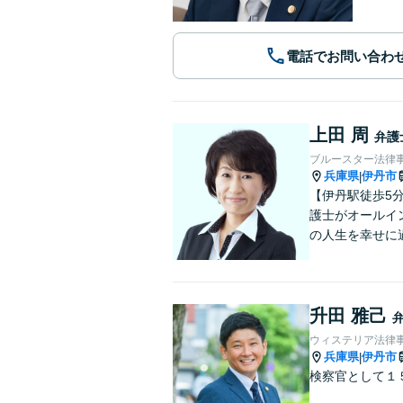
電話でお問い合わ
上田 周
弁護
ブルースター法律
兵庫県
伊丹市
|
【伊丹駅徒歩5
護士がオールイ
の人生を幸せに
升田 雅己
ウィステリア法律事
兵庫県
伊丹市
|
検察官として１