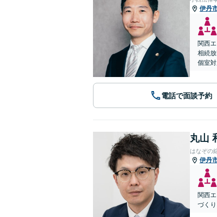
伊丹
関西エ
相続放
個室対
電話で面談予約
丸山 
はなぞの
伊丹
関西エ
づくり