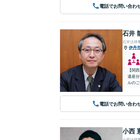
電話でお問い合わ
石井 
石井法律
伊丹
【関西
遺産分
ルのご
電話でお問い合わ
小西 
小西法律