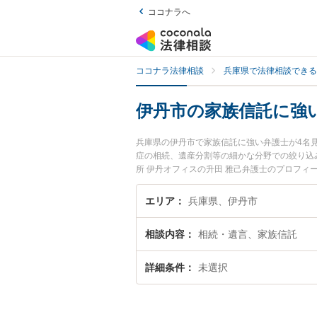
ココナラへ
ココナラ法律相談
兵庫県で法律相談できる
伊丹市の家族信託に強
兵庫県の伊丹市で家族信託に強い弁護士が4名
症の相続、遺産分割等の細かな分野での絞り込
所 伊丹オフィスの升田 雅己弁護士のプロフ
談したい』『家族信託のトラブル解決の実績豊
相談者さんにおすすめです。
エリア
兵庫県、伊丹市
相談内容
相続・遺言、家族信託
詳細条件
未選択