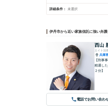
詳細条件
未選択
伊丹市から近い家族信託に強い弁護
西山 
エイト法
兵庫
【刑事事
精通した
２分】
電話でお問い合わ