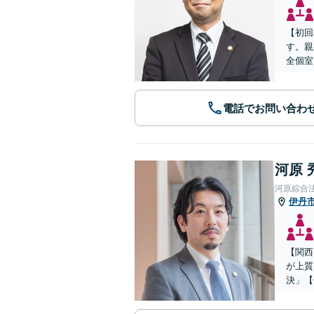
【初回
す。親
全個室
電話でお問い合わ
河原 
河原綜合
伊丹
【関西
が上質
決」【