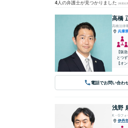
4
人の弁護士が見つかりました
(検索結
高橋 
高橋法律
兵庫
【阪急
とつず
【オン
電話でお問い合わ
浅野 
K・Gフ
伊丹