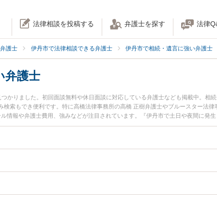
法律相談を投稿する
弁護士を探す
法律Q
弁護士
伊丹市で法律相談できる弁護士
伊丹市で相続・遺言に強い弁護士
い弁護士
見つかりました。初回面談無料や休日面談に対応している弁護士なども掲載中。相
み検索もでき便利です。特に高橋法律事務所の高橋 正樹弁護士やブルースター法律
ィール情報や弁護士費用、強みなどが注目されています。『伊丹市で土日や夜間に発
富な近くの弁護士を検索したい』『初回相談無料で家族信託を法律相談できる伊丹