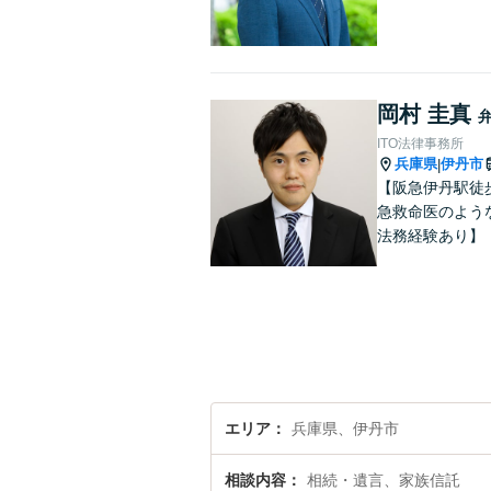
岡村 圭真
ITO法律事務所
兵庫県
伊丹市
|
【阪急伊丹駅徒
急救命医のよう
法務経験あり】
エリア
兵庫県、伊丹市
相談内容
相続・遺言、家族信託