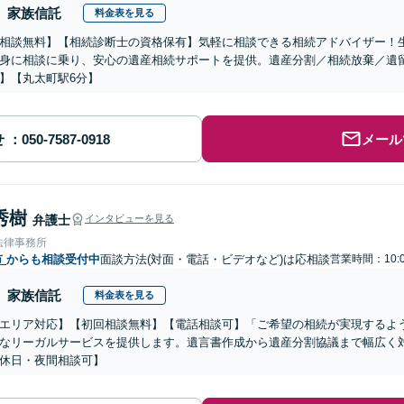
家族信託
料金表を見る
相談無料】【相続診断士の資格保有】気軽に相談できる相続アドバイザー！
身に相談に乗り、安心の遺産相続サポートを提供。遺産分割／相続放棄／遺
】【丸太町駅6分】
せ
メール
秀樹
弁護士
インタビューを見る
法律事務所
市
からも相談受付中
面談方法(対面・電話・ビデオなど)は応相談
営業時間：10:
家族信託
料金表を見る
エリア対応】【初回相談無料】【電話相談可】「ご希望の相続が実現するよ
なリーガルサービスを提供します。遺言書作成から遺産分割協議まで幅広く
休日・夜間相談可】