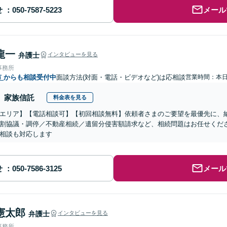
せ
メール
龍一
弁護士
インタビューを見る
事務所
市
からも相談受付中
面談方法(対面・電話・ビデオなど)は応相談
営業時間：本
家族信託
料金表を見る
エリア】【電話相談可】【初回相談無料】依頼者さまのご要望を最優先に、
割協議・調停／不動産相続／遺留分侵害額請求など、相続問題はお任せくだ
相談も対応します
せ
メール
憲太郎
弁護士
インタビューを見る
事務所