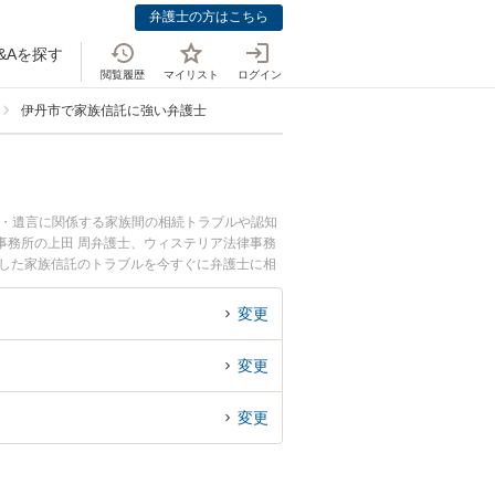
弁護士の方はこちら
&Aを探す
閲覧履歴
マイリスト
ログイン
伊丹市で家族信託に強い弁護士
続・遺言に関係する家族間の相続トラブルや認知
事務所の上田 周弁護士、ウィステリア法律事務
生した家族信託のトラブルを今すぐに弁護士に相
市内の弁護士に相談予約したい』などでお困りの
変更
変更
変更