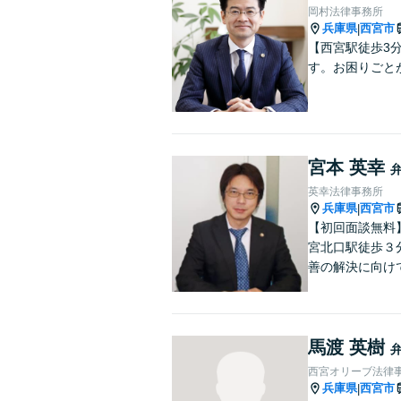
岡村法律事務所
兵庫県
西宮市
|
【西宮駅徒歩3
す。お困りごと
宮本 英幸
英幸法律事務所
兵庫県
西宮市
|
【初回面談無料
宮北口駅徒歩３
善の解決に向け
馬渡 英樹
西宮オリーブ法律
兵庫県
西宮市
|