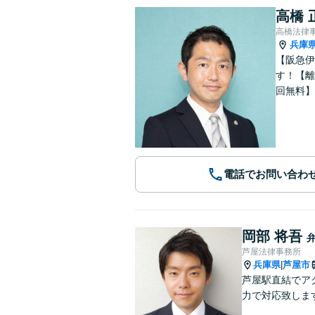
高橋 
高橋法律
兵庫
【阪急伊
す！【離
回無料】
電話でお問い合わ
岡部 将吾
芦屋法律事務所
兵庫県
芦屋市
|
芦屋駅直結でア
力で対応致しま