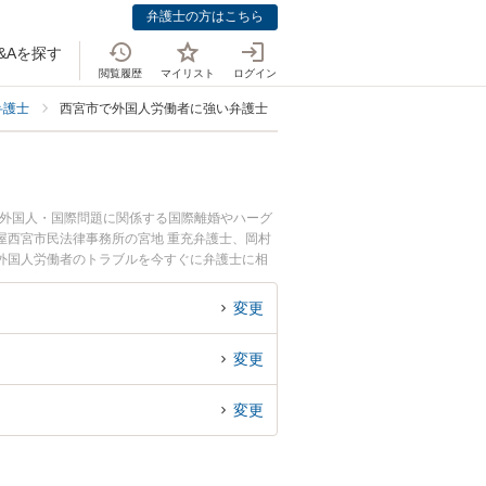
弁護士の方はこちら
&Aを探す
閲覧履歴
マイリスト
ログイン
弁護士
西宮市で外国人労働者に強い弁護士
。外国人・国際問題に関係する国際離婚やハーグ
屋西宮市民法律事務所の宮地 重充弁護士、岡村
外国人労働者のトラブルを今すぐに弁護士に相
きる西宮市内の弁護士に相談予約したい』などで
変更
変更
変更