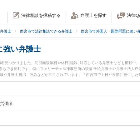
法律相談を投稿する
弁護士を探す
法律Q
弁護士
西宮市で法律相談できる弁護士
西宮市で外国人・国際問題に強い
に強い弁護士
5名見つかりました。初回面談無料や休日面談に対応している弁護士なども掲載中
索もでき便利です。特にフェリーチェ法律事務所の後藤 千絵弁護士や弁護士法人芦
情報や弁護士費用、強みなどが注目されています。『西宮市で土日や夜間に発生した
績豊富な近くの弁護士を検索したい』『初回相談無料で外国人労働者を法律相談で
労働者