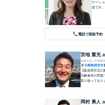
ケーショ
意です。
電話で面談予約
宮地 重充
弁護士法人芦屋西
兵庫県
西宮市
|
【阪急西宮北口
当解雇等の問題
取り扱っており
岡村 勇人