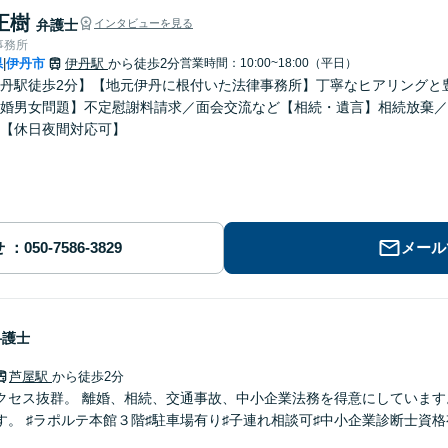
正樹
弁護士
インタビューを見る
事務所
県
伊丹市
伊丹駅
から徒歩2分
営業時間：10:00~18:00（平日）
|
丹駅徒歩2分】【地元伊丹に根付いた法律事務所】丁寧なヒアリングと
婚男女問題】不定慰謝料請求／面会交流など【相続・遺言】相続放棄／
【休日夜間対応可】
せ
メール
弁護士
芦屋駅
から徒歩2分
クセス抜群。 離婚、相続、交通事故、中小企業法務を得意にしています
す。 ♯ラポルテ本館３階♯駐車場有り♯子連れ相談可♯中小企業診断士資格