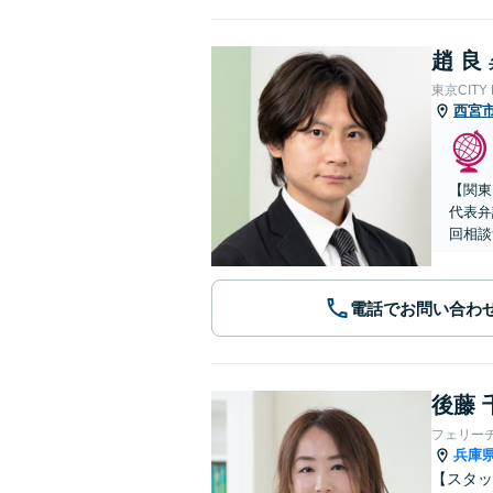
趙 良
東京CITY
西宮
【関東
代表弁
回相談
電話でお問い合わ
後藤 
フェリー
兵庫
【スタッ