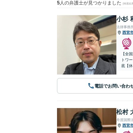
5
人の弁護士が見つかりました
(検索結
小杉 
法律事務
西宮
【全国
トワー
底【休
電話でお問い合わ
松村 
舟渡国際
西宮