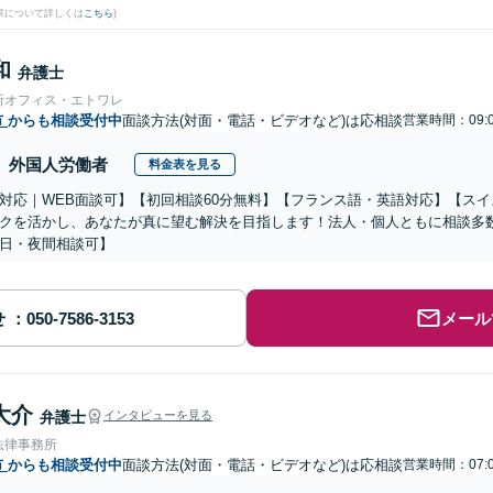
果について詳しくは
こちら
)
和
弁護士
所オフィス・エトワレ
市
からも相談受付中
面談方法(対面・電話・ビデオなど)は応相談
営業時間：09:0
外国人労働者
料金表を見る
対応｜WEB面談可】【初回相談60分無料】【フランス語・英語対応】【ス
クを活かし、あなたが真に望む解決を目指します！法人・個人ともに相談多
日・夜間相談可】
せ
メール
大介
弁護士
インタビューを見る
法律事務所
市
からも相談受付中
面談方法(対面・電話・ビデオなど)は応相談
営業時間：07:0