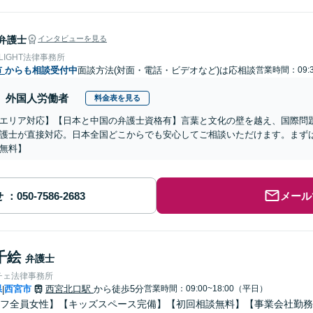
弁護士
インタビューを見る
 LIGHT法律事務所
市
からも相談受付中
面談方法(対面・電話・ビデオなど)は応相談
営業時間：09:3
外国人労働者
料金表を見る
エリア対応】【日本と中国の弁護士資格有】言葉と文化の壁を越え、国際問
護士が直接対応。日本全国どこからでも安心してご相談いただけます。まず
無料】
せ
メール
千絵
弁護士
チェ法律事務所
県
西宮市
西宮北口駅
から徒歩5分
営業時間：09:00~18:00（平日）
|
フ全員女性】【キッズスペース完備】【初回相談無料】【事業会社勤務