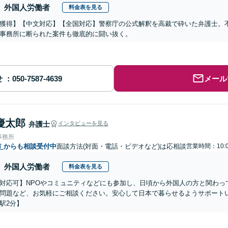
外国人労働者
料金表を見る
獲得】【中文対応】【全国対応】警察庁の公式解釈を高裁で砕いた弁護士。
事務所に断られた案件も徹底的に闘い抜く。
せ
メール
慶太郎
弁護士
インタビューを見る
事務所
市
からも相談受付中
面談方法(対面・電話・ビデオなど)は応相談
営業時間：10:0
外国人労働者
料金表を見る
対応可】NPOやコミュニティなどにも参加し、日頃から外国人の方と関わっ
問題など、お気軽にご相談ください。安心して日本で暮らせるようサポート
駅2分】