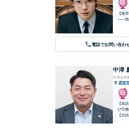
【無罪
——他
電話でお問い合わ
中津 
中津法律
西宮
【英語
び労働
【北浜