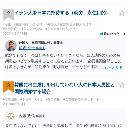
2
イラン人を日本に招待する（就労、永住目的）
#帰化
#在留資格
#永住権
#外国人の家族問題を抱える日本人
#入管対応・外国人との交渉
#入管書類の申請サポート
2022年5月28日
役にたった
1
外国人・国際問題に強い弁護士
稲森 幸一
弁護士
結婚でもなく、今は仕事もないということなら、知人訪問のための短
期滞在のビザを取得することになると思います。 必要書類全部ここに
は書けませんが、短期滞在 呼び寄せ ビザなどの用語で検索すると
あなたが日本で用意する物と本人が自分で用意するものが出てきま
す。 それらを揃えて、イランにある日本大使館ににビザを申請するこ
とになります。 期間は通常９０日、３０日、あるいは１５日ですが、
3
韓国に出生届けを出していない人の日本人男性と
今はコロナもあり刻々と状況が変わっているので、事前に外務省や大
国際結婚する場合
使館に問い合わせたほうがいいかもしれません。ネットでの情報収集
#国際結婚
#永住権
#帰化
#在留資格
#入管書類の申請サポート
もしたほうがいいと思います
2018年8月8日
内藤 政信
弁護士
専門ではないですが、法務局と協議して、出生届記載事項 証明書に代