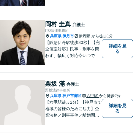
岡村 圭真
弁護士
ITO法律事務所
兵庫県
伊丹市
伊丹駅
から徒歩1分
|
【阪急伊丹駅徒歩30秒】【完
詳細を見
全個室対応】民事・刑事を問
る
わず、幅広く対応◎いつでも
迅速な対応で、「救急救命医
のような弁護士」を目指しま
す。広い視野とユーモアを忘
れず、尽力してまいります。
栗坂 滿
弁護士
【メーカー法務経験あり】
栗坂法律事務所
兵庫県
神戸市灘区
六甲駅
から徒歩2分
|
【六甲駅徒歩2分】【神戸市で
詳細を見
地域の皆様のために尽力】企
る
業法務／刑事事件／離婚問題
など、幅広いお困りごとに対
応いたします。お一人で抱え