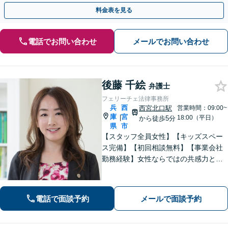
歩を踏み出してみませんか。【初回相談無料】
料金表を見る
電話でお問い合わせ
メールでお問い合わせ
後藤 千絵
弁護士
フェリーチェ法律事務所
兵
西
西宮北口駅
営業時間：09:00~
庫
宮
|
18:00（平日）
から徒歩5分
県
市
【スタッフ全員女性】【キッズスペー
ス完備】【初回相談無料】【事業会社
勤務経験】女性ならではの共感力とコ
ミュニケーション能力で、時に寄り添
い、時に鋭く交渉を進め、あなたの権
利を守ります。特に離婚や相続など家
電話で面談予約
メールで面談予約
族の事案が得意です。