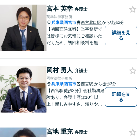
宮本 英幸
弁護士
英幸法律事務所
兵庫県
西宮市
西宮北口駅
から徒歩3分
|
【初回面談無料】当事務所で
詳細を見
は皆様にお気軽にご相談いた
る
だくため、初回相談料を無料
にしています。【西宮北口駅
徒歩３分】交通事故／相続問
題／労働問題／企業法務／男
岡村 勇人
女問題／建築問題など、貴方
弁護士
にとって最善の解決に向けて
岡村法律事務所
尽力します。【当日／夜間対
兵庫県
西宮市
西宮駅
から徒歩3分
|
応可】
【西宮駅徒歩3分】会社勤務経
詳細を見
験あり。弁護士歴は10年以
る
上！親しみやすさ、頼りやす
さを大切にしています。お困
りごとがあれば、お気軽にご
相談ください。【初回３０分
宮地 重充
面談無料】
弁護士