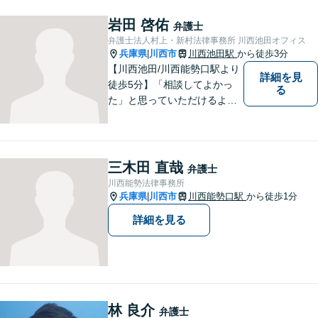
込むのではなく、弁護士にご
相談ください。適切な解決へ
岩田 啓佑
弁護士
の道をご提案し、共に並走い
弁護士法人村上・新村法律事務所 川西池田オフィス
たします。
兵庫県
川西市
川西池田駅
から徒歩3分
|
【川西池田/川西能勢口駅より
詳細を見
徒歩5分】「相談してよかっ
る
た」と思っていただけるよう
全力を尽くします。「弁護士
に相談してもいいのかな」と
迷われている方は、躊躇する
ことなく私にご相談くださ
三木田 直哉
弁護士
い。
川西能勢法律事務所
兵庫県
川西市
川西能勢口駅
から徒歩1分
|
詳細を見る
林 良介
弁護士