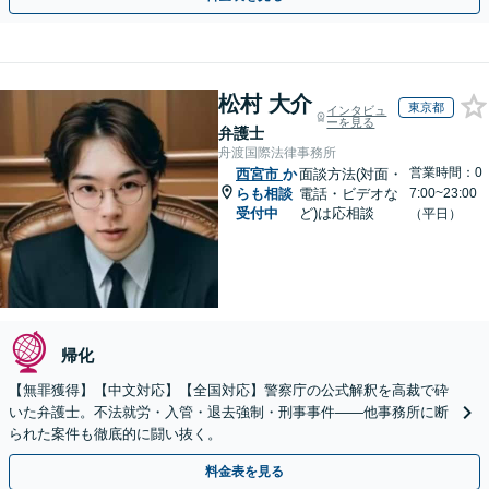
松村 大介
東京都
インタビュ
ーを見る
弁護士
舟渡国際法律事務所
営業時間：0
西宮市
か
面談方法(対面・
らも相談
電話・ビデオな
7:00~23:00
受付中
ど)は応相談
（平日）
帰化
【無罪獲得】【中文対応】【全国対応】警察庁の公式解釈を高裁で砕
いた弁護士。不法就労・入管・退去強制・刑事事件——他事務所に断
られた案件も徹底的に闘い抜く。
料金表を見る