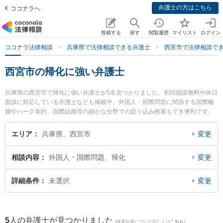
弁護士の方はこちら
ココナラへ
投稿する
探す
閲覧履歴
マイリスト
ログイン
ココナラ法律相談
兵庫県で法律相談できる弁護士
西宮市で法律相談で
西宮市の帰化に強い弁護士
兵庫県の西宮市で帰化に強い弁護士が5名見つかりました。初回面談無料や休日
面談に対応している弁護士なども掲載中。外国人・国際問題に関係する国際離
婚やハーグ条約、国際結婚等の細かな分野での絞り込み検索もでき便利です。
特にフェリーチェ法律事務所の後藤 千絵弁護士や英幸法律事務所の宮本 英幸弁
護士、岡村法律事務所の岡村 勇人弁護士のプロフィール情報や弁護士費用、強
エリア
兵庫県、西宮市
変更
みなどが注目されています。『西宮市で土日や夜間に発生した帰化のトラブル
を今すぐに弁護士に相談したい』『帰化のトラブル解決の実績豊富な近くの弁
相談内容
外国人・国際問題、帰化
変更
護士を検索したい』『初回相談無料で帰化を法律相談できる西宮市内の弁護士
に相談予約したい』などでお困りの相談者さんにおすすめです。
詳細条件
未選択
変更
5
人の弁護士が見つかりました
(検索結果について詳しくは
こちら
)