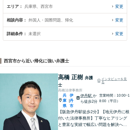
エリア
兵庫県、西宮市
変更
相談内容
外国人・国際問題、帰化
変更
詳細条件
未選択
変更
西宮市から近い帰化に強い弁護士
高橋 正樹
弁護
インタビューを見
る
士
高橋法律事務所
兵
伊
伊丹駅
か
営業時間：10:00~1
庫
丹
|
8:00（平日）
ら徒歩2分
県
市
【阪急伊丹駅徒歩2分】【地元伊丹に根
付いた法律事務所】丁寧なヒアリング
と豊富な実績で幅広い問題を解決へ導