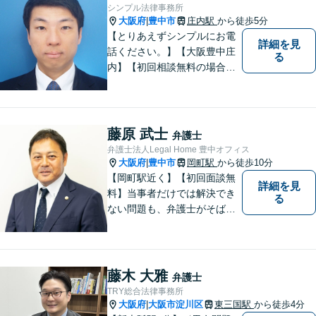
シンプル法律事務所
大阪府
豊中市
庄内駅
から徒歩5分
|
【とりあえずシンプルにお電
詳細を見
話ください。】【大阪豊中庄
る
内】【初回相談無料の場合あ
り】【夜間土日祝対応】【電
話WEB相談実施】【事務所は
大阪の豊中庄内ですが、電話
やWEB相談もございますので
藤原 武士
弁護士
お気軽にお問合せください】
弁護士法人Legal Home 豊中オフィス
大阪府
豊中市
岡町駅
から徒歩10分
|
【岡町駅近く】【初回面談無
詳細を見
料】当事者だけでは解決でき
る
ない問題も、弁護士がそばに
いることで理想的な解決が目
指せるようになります。離婚
問題／相続問題／借金問題／
交通事故／企業法務など、幅
藤木 大雅
弁護士
広く対応可能。【夜間／休日
TRY総合法律事務所
対応可能】まずはお気軽にご
大阪府
大阪市淀川区
東三国駅
から徒歩4分
|