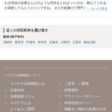
わる判決が必要ならどのような判決をとれば いいのか、教えてくれる
か調査してもらうといいですね。 また行政書士で専門の方がいそうな
ので、探して聞いても いいですね。
近くの市区町村を選び直す
阪神 (神戸市外)
尼崎市
西宮市
芦屋市
伊丹市
宝塚市
川西市
三田市
猪名川町
ココナラ法律相談について
ココナラ法律相談とは
ご意見・ご要望
法律Q&A
利用規約
法律相談コラム
プライバシーポリシー
ココナラとは
外部送信ポリシー
よくあるご質問
掲載をご検討の弁護士の方