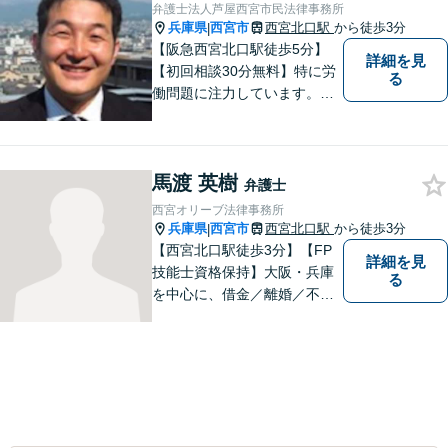
弁護士法人芦屋西宮市民法律事務所
兵庫県
西宮市
西宮北口駅
から徒歩3分
|
【阪急西宮北口駅徒歩5分】
詳細を見
【初回相談30分無料】特に労
る
働問題に注力しています。残
業代、労災事故、不当解雇等
の問題でお困りの方はぜひお
気軽にご相談ください。また
馬渡 英樹
民事事件，家事事件，刑事事
弁護士
件も幅広く取り扱っておりま
西宮オリーブ法律事務所
す。
兵庫県
西宮市
西宮北口駅
から徒歩3分
|
【西宮北口駅徒歩3分】【FP
詳細を見
技能士資格保持】大阪・兵庫
る
を中心に、借金／離婚／不動
産／相続など幅広いお困りご
とを解決する弁護士です。相
談にいらっしゃる全ての方に
丁寧な対応、アドバイスをさ
せていただきます。