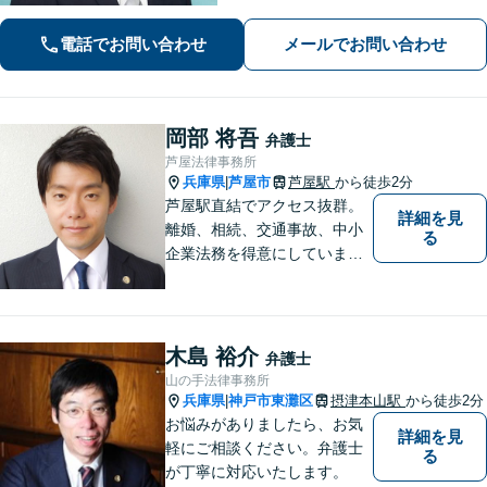
きます！【離婚男女問題】不定慰謝料
請求／面会交流など【相続・遺言】相
電話でお問い合わせ
メールでお問い合わせ
続放棄／遺産分割調停など【電話・メ
ール相談初回無料】【休日夜間対応
可】
岡部 将吾
弁護士
芦屋法律事務所
兵庫県
芦屋市
芦屋駅
から徒歩2分
|
芦屋駅直結でアクセス抜群。
詳細を見
離婚、相続、交通事故、中小
る
企業法務を得意にしていま
す。 解決に向けて、全力で対
応致します。 ♯ラポルテ本館
３階♯駐車場有り♯子連れ相談
可♯中小企業診断士資格有り
木島 裕介
弁護士
山の手法律事務所
兵庫県
神戸市東灘区
摂津本山駅
から徒歩2分
|
お悩みがありましたら、お気
詳細を見
軽にご相談ください。弁護士
る
が丁寧に対応いたします。