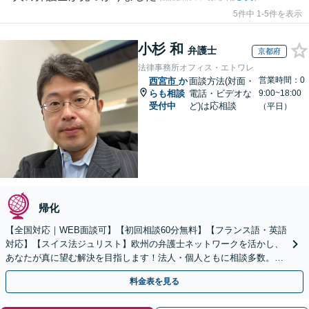
5件中 1-5件を表示
小杉 和
弁護士
京都府
法律事務所オフィス・エトワレ
営業時間：0
西宮市
か
面談方法(対面・
らも相談
電話・ビデオな
9:00~18:00
受付中
ど)は応相談
（平日）
帰化
【全国対応｜WEB面談可】【初回相談60分無料】【フランス語・英語
対応】【スイス法ジュリスト】欧州の弁護士ネットワークを活かし、
あなたが真に望む解決を目指します！法人・個人ともに相談多数。細
やかな連絡と粘り強い交渉を徹底【休日・夜間相談可】
料金表を見る