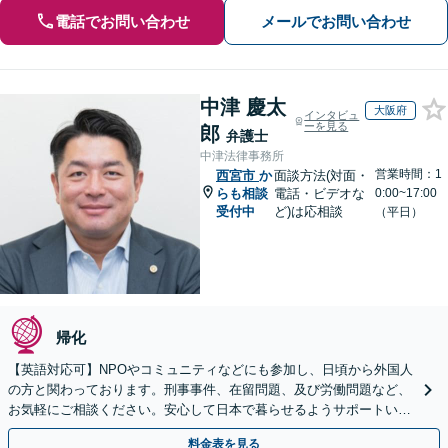
電話でお問い合わせ
メールでお問い合わせ
中津 慶太
大阪府
インタビュ
ーを見る
郎
弁護士
中津法律事務所
営業時間：1
西宮市
か
面談方法(対面・
らも相談
電話・ビデオな
0:00~17:00
受付中
ど)は応相談
（平日）
帰化
【英語対応可】NPOやコミュニティなどにも参加し、日頃から外国人
の方と関わっております。刑事事件、在留問題、及び労働問題など、
お気軽にご相談ください。安心して日本で暮らせるようサポートいた
します【夜間・休日相談OK】【北浜駅2分】
料金表を見る