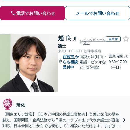
電話でお問い合わせ
メールでお問い合わせ
趙 良
弁
東京都
インタビューを
見る
護士
東京CITY LIGHT法律事務所
営業時間：0
西宮市
か
面談方法(対面・
らも相談
電話・ビデオな
9:30~17:00
受付中
ど)は応相談
（平日）
帰化
【関東エリア対応】【日本と中国の弁護士資格有】言葉と文化の壁を
越え、国際問題・企業法務から日常のトラブルまで代表弁護士が直接
対応。日本全国どこからでも安心してご相談いただけます。まずは一