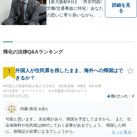
連絡ください。
【新大阪駅6分】〈男女問題/
詳細を見
労働/交通事故に特化〉あなた
る
の思いに寄り添いながら、明
るい未来を全力でサポートし
ます！ 一人一人の状況や思い
に丁寧に向き合い、将来を見
据えた解決を目指します。
【メール・電話面談可】【東
帰化の法律Q&Aランキング
三国駅4分】
1
外国人が住民票を残したまま、海外への帰国はで
きるか？
#外国人の家族問題を抱える日本人
#在留資格
#帰化
#永住権
#不法滞在・オーバーステイ
#入管書類の申請サポート
2024年1月12日
役にたった
2
内藤 政信
弁護士
可能と思います。 永住権があり、帰国を予定してますから。 また、社
会保険料や住民税は納付しておく必要があるでしょう。 帰国した時
に、保険証が必要になるでしょうから。