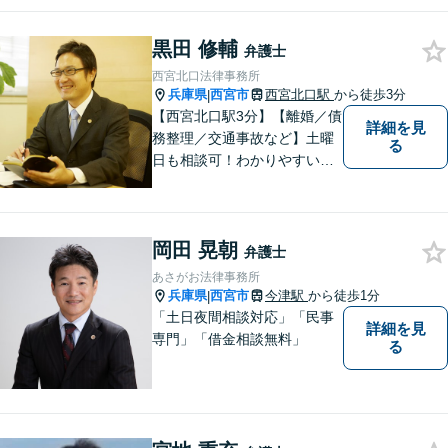
黒田 修輔
弁護士
西宮北口法律事務所
兵庫県
西宮市
西宮北口駅
から徒歩3分
|
【西宮北口駅3分】【離婚／債
詳細を見
務整理／交通事故など】土曜
る
日も相談可！わかりやすい料
金体系、話しやすい弁護士を
目指しています。【交通事
故・借金は無料相談◎】
岡田 晃朝
弁護士
あさがお法律事務所
兵庫県
西宮市
今津駅
から徒歩1分
|
「土日夜間相談対応」「民事
詳細を見
専門」「借金相談無料」
る