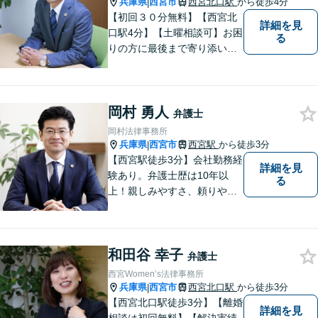
兵庫県
西宮市
西宮北口駅
から徒歩4分
|
歓迎】
【初回３０分無料】【西宮北
詳細を見
口駅4分】【土曜相談可】お困
る
りの方に最後まで寄り添い、
一番良い解決になるよう一緒
に考えます。離婚（調停・慰
謝料請求・別居）、相続（遺
岡村 勇人
産分割・相続放棄）、交通事
弁護士
故（保険会社との交渉）ご相
岡村法律事務所
談ください【カード・Paypay
兵庫県
西宮市
西宮駅
から徒歩3分
|
決済可】
【西宮駅徒歩3分】会社勤務経
詳細を見
験あり。弁護士歴は10年以
る
上！親しみやすさ、頼りやす
さを大切にしています。お困
りごとがあれば、お気軽にご
相談ください。【初回３０分
和田谷 幸子
面談無料】
弁護士
西宮Women’s法律事務所
兵庫県
西宮市
西宮北口駅
から徒歩3分
|
【西宮北口駅徒歩3分】【離婚
詳細を見