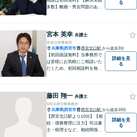
相談は初回無料】【解決実績
る
多数】離婚・男女問題のあら
ゆる分野で多くの解決実績あ
り。丁寧できめ細やかな対応
で、満足度の高い解決を目指
宮本 英幸
します。【土日祝日・夜間の
弁護士
ご相談も対応可】【完全個室
英幸法律事務所
／お子様同伴でも大丈夫で
兵庫県
西宮市
西宮北口駅
から徒歩3分
|
す】
【初回面談無料】当事務所で
詳細を見
は皆様にお気軽にご相談いた
る
だくため、初回相談料を無料
にしています。【西宮北口駅
徒歩３分】交通事故／相続問
題／労働問題／企業法務／男
藤田 翔一
女問題／建築問題など、貴方
弁護士
にとって最善の解決に向けて
SIN法律労務事務所
尽力します。【当日／夜間対
兵庫県
西宮市
西宮北口駅
から徒歩10分
|
応可】
【西宮北口駅より10分】【相
詳細を見
続・債務整理に注力】司法書
る
士・税理士など、相続関係に
強い他の専門家とも連携した