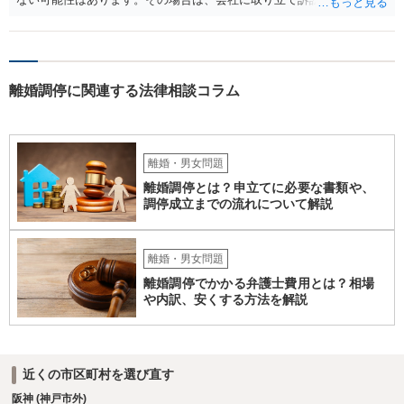
て、お近くの弁護士に直接相談されて、今後の対応についてアドバイ
で、会社から取り立てることができます。 その他、預金を探して差し
スを求めることをおすすめいたします。 ご参考にしていただけますと
押さえ、元夫名義の車の差し押さえ競売などを検討します。 ＞何もで
幸いです。
きなかった場合は、公正証書の原本は戻ってくるのでしょうか？ 取れ
ても取れなくても、執行裁判所に原本の還付請求を行えば還付されま
離婚調停に関連する法律相談コラム
す。 ＞他の弁護士さんに再度依頼できるのでしょうか？ できます。た
だ、取れなかった場合に取り立て訴訟等を起こしてもらえば、他の弁
護士に頼む必要は無いでしょう。 以上、ご参考まで。
離婚・男女問題
離婚調停とは？申立てに必要な書類や、
調停成立までの流れについて解説
離婚・男女問題
離婚調停でかかる弁護士費用とは？相場
や内訳、安くする方法を解説
近くの市区町村を選び直す
阪神 (神戸市外)