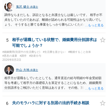
鬼沢 健士
弁護士
調停ならまだしも、訴訟となると弁護士なしは厳しいです。 相手が不
貞をしていたのであれば、離婚が認められる可能性はかなり高いでし
ょう。 そうすると勝てる事案をしっかり勝ちにいくためにも弁護士委
任を強くおすすめします。
5
相手が退職している状態で、婚姻費用分担請求は
可能でしょうか？
#婚姻費用(別居中の生活費など)
#生活費を渡さない
#離婚すること自体
#悪意の遺棄
#調停
#財産分与
2026年8月2日
外山 大地
弁護士
相手方が退職をしていたとしても、通常直近の給与明細や年金受給額
等を考慮して相手方の基礎収入を算定することになるため、婚姻費用
分担請求をご検討いただく意味はあります。 その他、別居の経緯、質
問者様の年収、監護されているお子様がいるかといった事情をふまえ
て、ご検討いただくのが良いかと思います。
6
夫のモラハラに対する別居の法的手続き相談