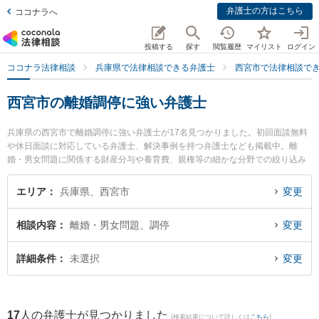
弁護士の方はこちら
ココナラへ
投稿する
探す
閲覧履歴
マイリスト
ログイン
ココナラ法律相談
兵庫県で法律相談できる弁護士
西宮市で法律相談で
西宮市の離婚調停に強い弁護士
兵庫県の西宮市で離婚調停に強い弁護士が17名見つかりました。初回面談無料
や休日面談に対応している弁護士、解決事例を持つ弁護士なども掲載中。離
婚・男女問題に関係する財産分与や養育費、親権等の細かな分野での絞り込み
検索もでき便利です。特に峯松法律事務所の峯松 永典弁護士や西宮駅前法律事
務所の手塚 真広弁護士、フェリーチェ法律事務所の後藤 千絵弁護士のプロフィ
エリア
兵庫県、西宮市
変更
ール情報や弁護士費用、強みなどが注目されています。『西宮市で土日や夜間
に発生した離婚調停のトラブルを今すぐに弁護士に相談したい』『離婚調停の
相談内容
離婚・男女問題、調停
変更
トラブル解決の実績豊富な近くの弁護士を検索したい』『初回相談無料で離婚
調停を法律相談できる西宮市内の弁護士に相談予約したい』などでお困りの相
談者さんにおすすめです。
詳細条件
未選択
変更
17
人の弁護士が見つかりました
(検索結果について詳しくは
こちら
)