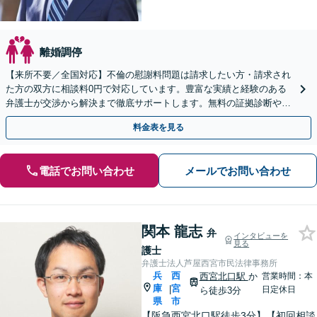
離婚調停
【来所不要／全国対応】不倫の慰謝料問題は請求したい方・請求され
た方の双方に相談料0円で対応しています。豊富な実績と経験のある
弁護士が交渉から解決まで徹底サポートします。無料の証拠診断や着
手金の返還保証もありますので安心してご相談ください。
料金表を見る
電話でお問い合わせ
メールでお問い合わせ
関本 龍志
弁
インタビューを
見る
護士
弁護士法人芦屋西宮市民法律事務所
兵
西
西宮北口駅
か
営業時間：本
庫
宮
|
日定休日
ら徒歩3分
県
市
【阪急西宮北口駅徒歩3分】【初回相談