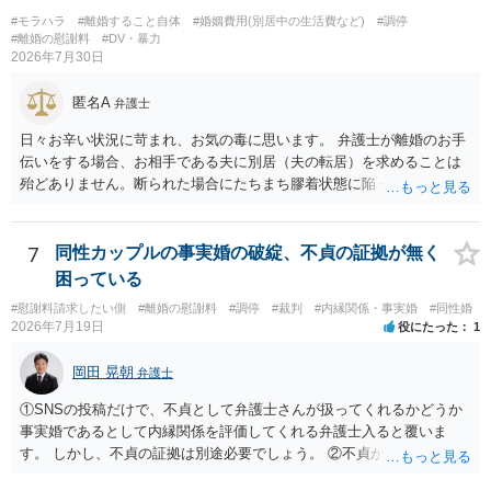
#モラハラ
#離婚すること自体
#婚姻費用(別居中の生活費など)
#調停
#離婚の慰謝料
#DV・暴力
2026年7月30日
匿名A
弁護士
日々お辛い状況に苛まれ、お気の毒に思います。 弁護士が離婚のお手
伝いをする場合、お相手である夫に別居（夫の転居）を求めることは
殆どありません。断られた場合にたちまち膠着状態に陥ってしまうの
と、同居中の依頼者ご本人をますます窮地に陥らせてしまう可能性が
高いためです。 実務的には、ご相談者さまが転居する形で離婚協議等
を進める選択を採らざるを得ないことが圧倒的多数です。
7
同性カップルの事実婚の破綻、不貞の証拠が無く
困っている
#慰謝料請求したい側
#離婚の慰謝料
#調停
#裁判
#内縁関係・事実婚
#同性婚
2026年7月19日
役にたった
1
岡田 晃朝
弁護士
①SNSの投稿だけで、不貞として弁護士さんが扱ってくれるかどうか
事実婚であるとして内縁関係を評価してくれる弁護士入ると覆いま
す。 しかし、不貞の証拠は別途必要でしょう。 ②不貞が認められない
のであれば、こちらが別れを承諾してはいるが、一方的な事実婚の解