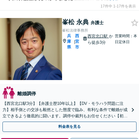
17件中 1-17件を表示
峯松 永典
弁護士
峯松法律事務所
兵
西
西宮北口駅
か
営業時間：本
庫
宮
|
日定休日
ら徒歩3分
県
市
離婚調停
【西宮北口駅3分】【弁護士歴10年以上】【DV・モラハラ問題に注
力】相手側との交渉も毅然とした態度で臨み、有利な条件で離婚が成
立できるよう徹底的に闘います。調停や裁判もお任せください【初回
相談無料】【お子さま連れのご相談可】
料金表を見る