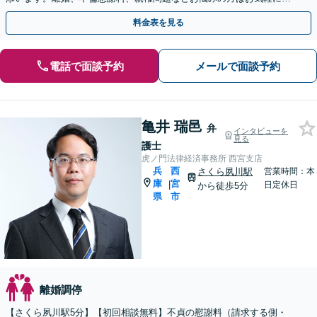
相談ください。
料金表を見る
電話で面談予約
メールで面談予約
亀井 瑞邑
弁
インタビューを
見る
護士
虎ノ門法律経済事務所 西宮支店
兵
西
さくら夙川駅
営業時間：本
庫
宮
|
日定休日
から徒歩5分
県
市
離婚調停
【さくら夙川駅5分】【初回相談無料】不貞の慰謝料（請求する側・