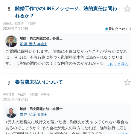
消にあたるかどうか そこは協議の余地はあるかもしれませんが、離婚
の場合も相互に帰責性が無ければ（立証できなければ）、慰謝料など
8
離婚工作でのLINEメッセージ、法的責任は問わ
は無いので、意味があるかでしょうね。
れるか？
#離婚の慰謝料
#調停
2026年7月12日
役にたった
1
離婚・男女問題に強い弁護士
加藤 善大
弁護士
ご質問に回答いたします。 実際に不倫はなかったことが明らかになれ
ば、 例えば、不貞行為に基づく慰謝料請求等は認められなくなりま
す。 （現在の調停がどのような内容のものかがわからないため、即断
はできませんが。 また、調停は、あくまでも裁判所での話し合いで
すので、 最終的に請求が認められるか否かが問題になるのは、裁判に
なってからではあります。） 問題は、不倫はなかったことと明らかに
9
養育費未払いについて
できるかどうかです。 不倫をしたことを偽装した目的は、相手に離婚
に応じてもらうことにあったようですが、通常、相手に不倫が明らか
#養育費
#裁判
#親権
#調停
になることは、離婚することに障害になる事由です。 （仮に夫婦が別
2026年7月24日
居していても、有責配偶者からの離婚請求は当分認められません。）
離婚・男女問題に強い弁護士
そうすると、離婚するために不倫を偽装することは、通常はしないこ
白井 弘昭
弁護士
とですから、 それを、偽装だったと認めてもらうためには、 客観的な
>元夫の勤務先に執行文が届いた後、勤務先が支払ってくれない場合も
証拠を含めて、しっかりと説明する必要があると思われます。 ご質問
あるのでしょうか？ その会社が元夫の味方になれば、強制執行に応じ
に対する回答は以上ですが、可能であれば、ご依頼になるかは別にし
ない可能性はあります。その場合は、会社に取り立て訴訟を行うこと