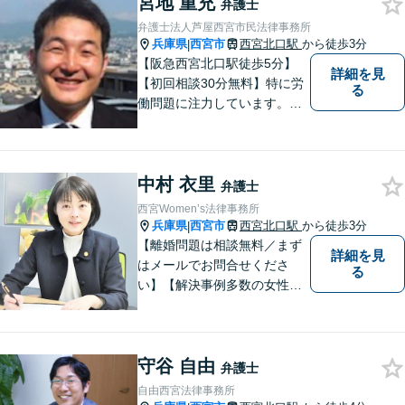
宮地 重充
弁護士
弁護士法人芦屋西宮市民法律事務所
兵庫県
西宮市
西宮北口駅
から徒歩3分
|
【阪急西宮北口駅徒歩5分】
詳細を見
【初回相談30分無料】特に労
る
働問題に注力しています。残
業代、労災事故、不当解雇等
の問題でお困りの方はぜひお
気軽にご相談ください。また
中村 衣里
民事事件，家事事件，刑事事
弁護士
件も幅広く取り扱っておりま
西宮Women’s法律事務所
す。
兵庫県
西宮市
西宮北口駅
から徒歩3分
|
【離婚問題は相談無料／まず
詳細を見
はメールでお問合せくださ
る
い】【解決事例多数の女性弁
護士】離婚、相続などの家庭
に関する問題の解決を得意と
する弁護士です。兵庫県内、
守谷 自由
神戸・西宮・尼崎・芦屋でお
弁護士
困りの女性はぜひご相談くだ
自由西宮法律事務所
さい。【完全個室・お子様も