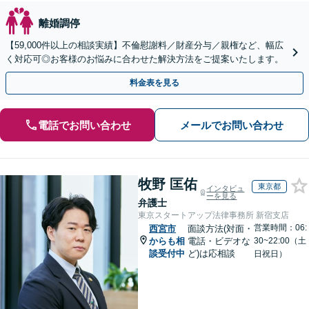
離婚調停
【59,000件以上の相談実績】不倫慰謝料／財産分与／親権など、幅広
く対応可◎お客様のお悩みに合わせた解決方法をご提案いたします。
料金表を見る
電話でお問い合わせ
メールでお問い合わせ
牧野 匡佑
東京都
インタビュ
ーを見る
弁護士
東京スタートアップ法律事務所 新宿支店
営業時間：06:
西宮市
面談方法(対面・
からも相
電話・ビデオな
30~22:00（土
談受付中
ど)は応相談
日祝日）