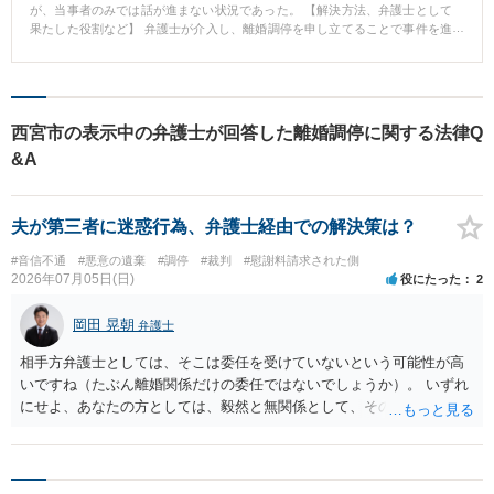
が、当事者のみでは話が進まない状況であった。 【解決方法、弁護士として
果たした役割など】 弁護士が介入し、離婚調停を申し立てることで事件を進
行させることができ、無事に離婚できた。
西宮市の表示中の弁護士が回答した離婚調停に関する法律Q
&A
夫が第三者に迷惑行為、弁護士経由での解決策は？
#音信不通
#悪意の遺棄
#調停
#裁判
#慰謝料請求された側
2026年07月05日(日)
役にたった
2
岡田 晃朝
弁護士
相手方弁護士としては、そこは委任を受けていないという可能性が高
いですね（たぶん離婚関係だけの委任ではないでしょうか）。 いずれ
にせよ、あなたの方としては、毅然と無関係として、その第三者への
対応を拒否しましょう。 その第三者が自己責任、相手を探して連絡す
べきで、あなたが巻き込まれるいわれはありません。