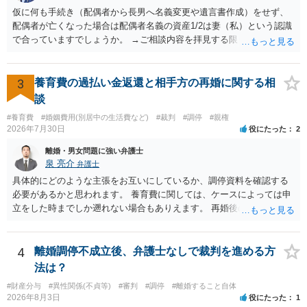
仮に何も手続き（配偶者から長男へ名義変更や遺言書作成）をせず、
配偶者が亡くなった場合は配偶者名義の資産1/2は妻（私）という認識
で合っていますでしょうか。 →ご相談内容を拝見する限りでは、その
認識で合ってはいます。 なお、逆に１/２しか権利がないため、自宅を
完全に所有する場合は、他の相続人に対して自宅の評価額の１/２の代
償金の支払いが必要になります。
3
養育費の過払い金返還と相手方の再婚に関する相
談
#養育費
#婚姻費用(別居中の生活費など)
#裁判
#調停
#親権
2026年7月30日
役にたった
2
離婚・男女問題に強い弁護士
泉 亮介
弁護士
具体的にどのような主張をお互いにしているか、調停資料を確認する
必要があるかと思われます。 養育費に関しては、ケースによっては申
立をした時までしか遡れない場合もありえます。 再婚後の相手方の行
動がどのようなものであったのかも重要であるため、相手が再婚後の
養育費に関するやりとり等があればそちらについても確認する必要が
あるでしょう。 公開相談の場での回答よりも個別に弁護士にご相談さ
4
離婚調停不成立後、弁護士なしで裁判を進める方
れることをお勧めいたします。
法は？
#財産分与
#異性関係(不貞等)
#審判
#調停
#離婚すること自体
2026年8月3日
役にたった
1