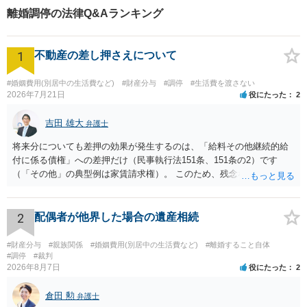
離婚調停の法律Q&Aランキング
1
不動産の差し押さえについて
#婚姻費用(別居中の生活費など)
#財産分与
#調停
#生活費を渡さない
2026年7月21日
役にたった
2
吉田 雄大
弁護士
将来分についても差押の効果が発生するのは、「給料その他継続的給
付に係る債権」への差押だけ（民事執行法151条、151条の2）です
（「その他」の典型例は家賃請求権）。 このため、残念ながらお答え
は否です。つまり、不動産を差し押さえた場合には、申立時までの分
のみが配当の対象です。
2
配偶者が他界した場合の遺産相続
#財産分与
#親族関係
#婚姻費用(別居中の生活費など)
#離婚すること自体
#調停
#裁判
2026年8月7日
役にたった
2
倉田 勲
弁護士