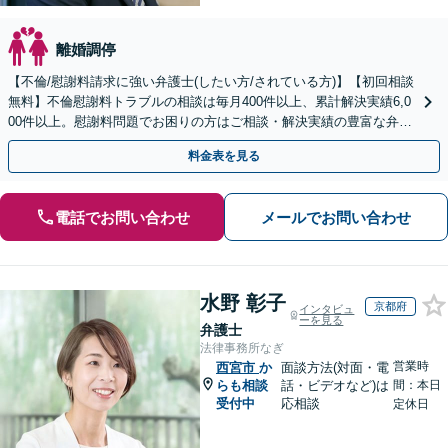
離婚調停
【不倫/慰謝料請求に強い弁護士(したい方/されている方)】【初回相談
無料】不倫慰謝料トラブルの相談は毎月400件以上、累計解決実績6,0
00件以上。慰謝料問題でお困りの方はご相談・解決実績の豊富な弁護
士による無料相談をご利用ください。
料金表を見る
電話でお問い合わせ
メールでお問い合わせ
水野 彰子
京都府
インタビュ
ーを見る
弁護士
法律事務所なぎ
営業時
西宮市
か
面談方法(対面・電
らも相談
話・ビデオなど)は
間：本日
受付中
応相談
定休日