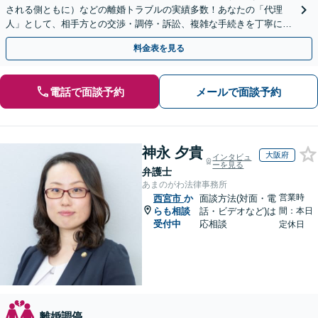
される側ともに）などの離婚トラブルの実績多数！あなたの「代理
人」として、相手方との交渉・調停・訴訟、複雑な手続きを丁寧にサ
ポートいたします。財産分与・養育費・婚姻費用なども対応
料金表を見る
電話で面談予約
メールで面談予約
神永 夕貴
大阪府
インタビュ
ーを見る
弁護士
あまのがわ法律事務所
営業時
西宮市
か
面談方法(対面・電
らも相談
話・ビデオなど)は
間：本日
受付中
応相談
定休日
離婚調停