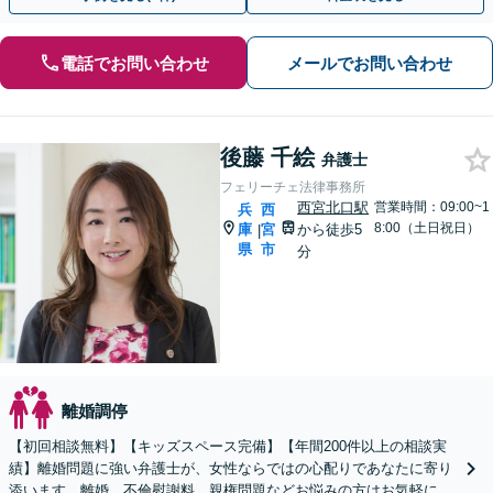
電話でお問い合わせ
メールでお問い合わせ
後藤 千絵
弁護士
フェリーチェ法律事務所
西宮北口駅
営業時間：09:00~1
兵
西
8:00（土日祝日）
庫
宮
から徒歩5
|
県
市
分
離婚調停
【初回相談無料】【キッズスペース完備】【年間200件以上の相談実
績】離婚問題に強い弁護士が、女性ならではの心配りであなたに寄り
添います。離婚、不倫慰謝料、親権問題などお悩みの方はお気軽にご