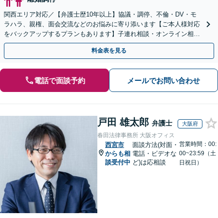
関西エリア対応／【弁護士歴10年以上】協議・調停、不倫・DV・モ
ラハラ、親権、面会交流などのお悩みに寄り添います【ご本人様対応
をバックアップするプランもあります】子連れ相談・オンライン相談
OK【直接初回面談30分無料】
料金表を見る
電話で面談予約
メールでお問い合わせ
戸田 雄太郎
弁護士
大阪府
春田法律事務所 大阪オフィス
営業時間：00:
西宮市
面談方法(対面・
からも相
電話・ビデオな
00~23:59（土
談受付中
ど)は応相談
日祝日）