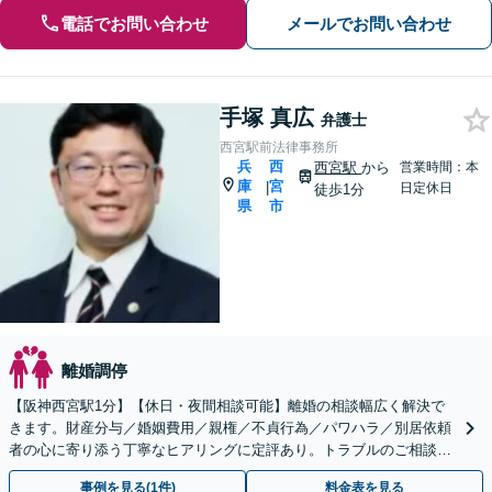
電話でお問い合わせ
メールでお問い合わせ
手塚 真広
弁護士
西宮駅前法律事務所
兵
西
西宮駅
から
営業時間：本
庫
宮
|
日定休日
徒歩1分
県
市
離婚調停
【阪神西宮駅1分】【休日・夜間相談可能】離婚の相談幅広く解決で
きます。財産分与／婚姻費用／親権／不貞行為／パワハラ／別居依頼
者の心に寄り添う丁寧なヒアリングに定評あり。トラブルのご相談は
お気軽に！【地元密着型スタイル】
事例を見る(1件)
料金表を見る