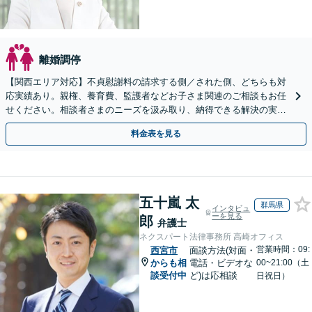
離婚調停
【関西エリア対応】不貞慰謝料の請求する側／された側、どちらも対
応実績あり。親権、養育費、監護者などお子さま関連のご相談もお任
せください。相談者さまのニーズを汲み取り、納得できる解決の実現
を目指します【Web面談可】【初回相談無料】
料金表を見る
五十嵐 太
群馬県
インタビュ
ーを見る
郎
弁護士
ネクスパート法律事務所 高崎オフィス
営業時間：09:
西宮市
面談方法(対面・
からも相
電話・ビデオな
00~21:00（土
談受付中
ど)は応相談
日祝日）