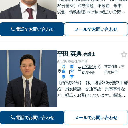
30分無料】相続問題、不動産、刑事、
労働、債務整理その他の幅広い分野に
対応可能です。よくお話を聞き、よく
調べて皆様それぞれの問題に合った解
電話でお問い合わせ
メールでお問い合わせ
決策をご提案していきます。まずはご
相談を。【完全個室で対応】【バリア
フリー】
平田 英典
弁護士
西宮阪神法律事務所
兵
西
西宮駅
から
営業時間：本
庫
宮
|
日定休日
徒歩4分
県
市
【西宮駅4分】【初回相談60分無料】離
婚・男女問題、交通事故、刑事事件な
ど、幅広くお受けしています。相談者
さまに安心感を与えられるよう、専門
用語を噛み砕いて丁寧に説明すること
を心がけています。ぜひご相談くださ
電話でお問い合わせ
メールでお問い合わせ
い。【休日・夜間面談可】【WEB面談
可】