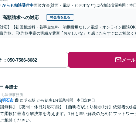
市
からも相談受付中
面談方法(対面・電話・ビデオなど)は応相談
営業時間：本
高額請求への対応
料金表を見る
対応】【初回相談料・着手金無料・初期費用なし／電話・オンライン面談OK、
資詐欺、FX詐欺事案の実績が豊富 ｢おかしいな」と感じたらすぐにご相談く
せ
メール
一
弁護士
まち法律事務所
県
明石市
西明石駅
から徒歩1分
営業時間：本日定休日
|
談無料】【夜間・休日対応可能】【西明石駅より徒歩1分】依頼者のお
て柔軟に最適な解決策を考えます。1日も早い解決のためにフットワー
ご相談ください。