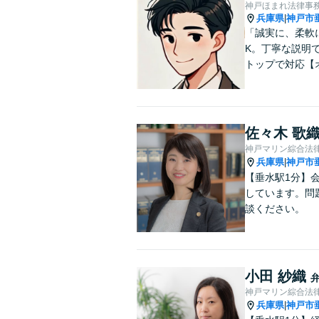
神戸ほまれ法律事
兵庫県
神戸市
|
「誠実に、柔軟
K。丁寧な説明
トップで対応【
佐々木 歌
神戸マリン綜合法
兵庫県
神戸市
|
【垂水駅1分】
しています。問
談ください。
小田 紗織
神戸マリン綜合法
兵庫県
神戸市
|