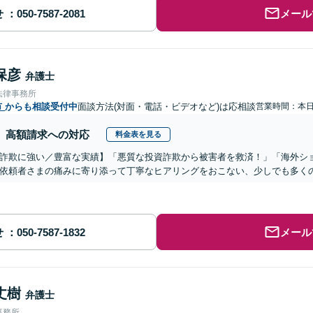
せ
メール
保彦
弁護士
法律事務所
市
からも相談受付中
面談方法(対面・電話・ビデオなど)は応相談
営業時間：本
高額請求への対応
料金表を見る
詐欺に強い／豊富な実績】「悪質な投資詐欺から被害者を救済！」「海外シ
依頼者さまの痛みに寄り添って丁寧なヒアリングをおこない、少しでも多く
せ
メール
丈樹
弁護士
事務所