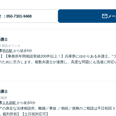
せ
メー
弁護士
 明石オフィス
明石駅
から徒歩5分
分】【事務所年間相談実績200件以上！】兵庫県にゆかりある弁護士。“
のために尽力します。複数弁護士が連携し、高度な問題にも迅速に対応
弁護士
事務所
人丸前駅
から徒歩5分
アの身近な法律相談所。離婚／事故 ／相続／債務のご相談は平日初回３
分，裁判所前】【土日祝対応可】