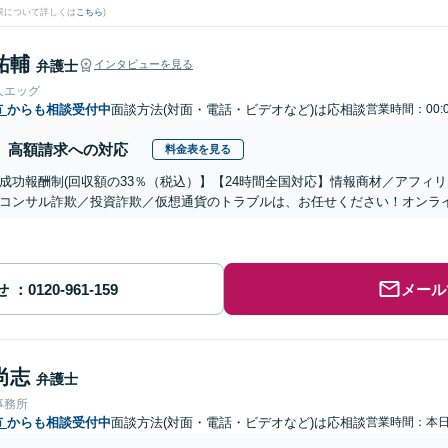
果について詳しくは
こちら
)
祐輔
弁護士
インタビューを見る
人エッグ
市
からも相談受付中
面談方法(対面・電話・ビデオなど)は応相談
営業時間：00:
高額請求への対応
料金表を見る
成功報酬制(回収額の33％（税込）】【24時間全国対応】情報商材／アフィ
コンサル詐欺／投資詐欺／仮想通貨のトラブルは、お任せください！オンラ
せ
メール
尚志
弁護士
事務所
市
からも相談受付中
面談方法(対面・電話・ビデオなど)は応相談
営業時間：本