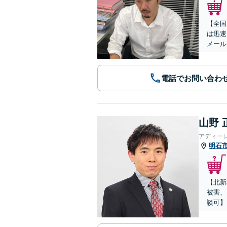
【全国
は迅速
メール
電話でお問い合わ
山野 
アディー
明石
【北新
被害、
談可】