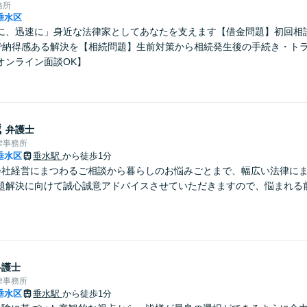
務所
垂水区
に、迅速に」身近な法律家としてあなたを支えます【借金問題】初回相
で納得感ある解決を【相続問題】生前対策から相続発生後の手続き・ト
オンライン面談OK】
織
弁護士
律事務所
垂水区
垂水駅
から徒歩1分
会社経営にまつわるご相談から暮らしのお悩みごとまで、幅広い法律に
題解決に向けて誠心誠意アドバイスさせていただきますので、悩まれる
弁護士
律事務所
垂水区
垂水駅
から徒歩1分