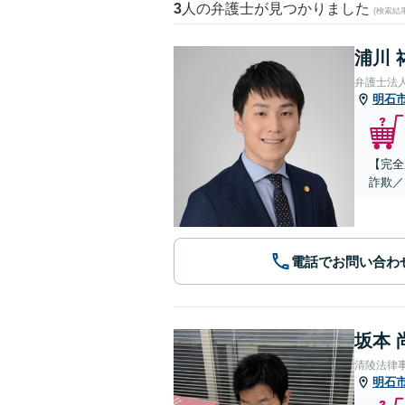
3
人の弁護士が見つかりました
(検索結
浦川 
弁護士法
明石
【完全
詐欺／
電話でお問い合わ
坂本 
清陵法律
明石