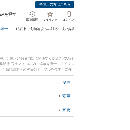
弁護士の方はこちら
&Aを探す
閲覧履歴
マイリスト
ログイン
弁護士
明石市で高額請求への対応に強い弁護士
載中。詐欺・消費者問題に関係する投資詐欺や副
務所 明石オフィスの湖山 達哉弁護士、アイリス
した高額請求への対応のトラブルを今すぐに弁
対応を法律相談できる明石市内の弁護士に相談予
変更
変更
変更