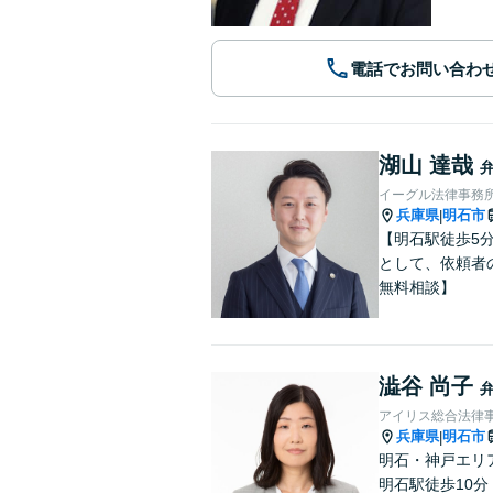
電話でお問い合わ
湖山 達哉
イーグル法律事務所
兵庫県
明石市
|
【明石駅徒歩5
として、依頼者
無料相談】
澁谷 尚子
アイリス総合法律
兵庫県
明石市
|
明石・神戸エリ
明石駅徒歩10