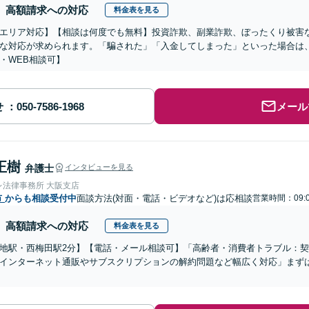
高額請求への対応
料金表を見る
エリア対応】【相談は何度でも無料】投資詐欺、副業詐欺、ぼったくり被害
な対応が求められます。「騙された」「入金してしまった」といった場合は
・WEB相談可】
せ
メール
正樹
弁護士
インタビューを見る
レ法律事務所 大阪支店
市
からも相談受付中
面談方法(対面・電話・ビデオなど)は応相談
営業時間：09:
高額請求への対応
料金表を見る
地駅・西梅田駅2分】【電話・メール相談可】「高齢者・消費者トラブル：
インターネット通販やサブスクリプションの解約問題など幅広く対応」まず