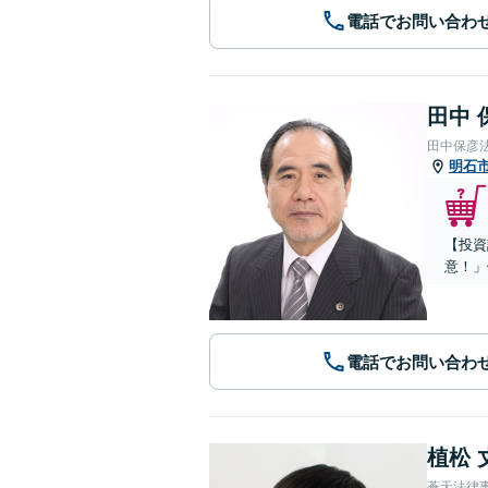
電話でお問い合わ
田中 
田中保彦
明石
【投資
意！」
電話でお問い合わ
植松 
蒼天法律