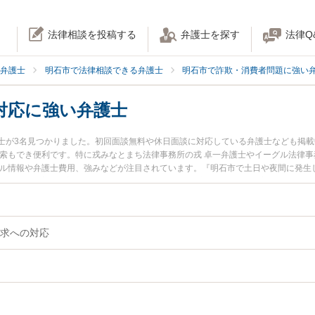
法律相談を投稿する
弁護士を探す
法律Q
弁護士
明石市で法律相談できる弁護士
明石市で詐欺・消費者問題に強い
対応に強い弁護士
士が3名見つかりました。初回面談無料や休日面談に対応している弁護士なども掲
索もでき便利です。特に戎みなとまち法律事務所の戎 卓一弁護士やイーグル法律事
ール情報や弁護士費用、強みなどが注目されています。『明石市で土日や夜間に発生
ブル解決の実績豊富な近くの弁護士を検索したい』『初回相談無料で高額請求への
めです。
求への対応