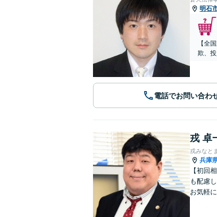
明石
【全国
欺、投
電話でお問い合わ
戎 卓
戎みなと
兵庫
【初回相
も配慮し
お気軽に