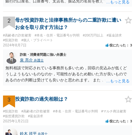
銀行の口座名、口座番号、支店名、振込先の名前を教えてしまってい
る点について、 振込詐欺用の口座として今後利用される可能性が０で
はありません。 そのため、現時点でとくに、詳細不明の入金がないこ
となどが確認できるのであれば、念のため、相手に教えてしまった口
2
母が投資詐欺と法律事務所からの二重詐欺に遭い
座については、 銀行で口座の解約処理をすることをお勧め致します。
お金を取り戻す方法は？
#高齢者の詐欺被害
#本名・住所・電話番号が判明
#200万円以上
#返金請求
#投資詐欺
#個人・プライベート
2024年8月7日
役にたった
3
詐欺・消費者問題に強い弁護士
泉 亮介
弁護士
無料相談で対応されている事務所も多いため，回収の見込みが低くど
うしようもないものなのか，可能性があるため動いた方が良いもので
あるのかの判断は受けても良いかと思われます。 また，依頼された弁
護士に懲戒処分が出ているようであるならば，着手金等については返
金がされる可能性もあるかと思われます。
3
投資詐欺の過失相殺は？
#投資詐欺
#高齢者の詐欺被害
#本名・住所・電話番号が判明
#マルチ商法被害
#仮想通貨詐欺
#返金請求
2025年1月21日
役にたった
3
鈴木 祥平
弁護士