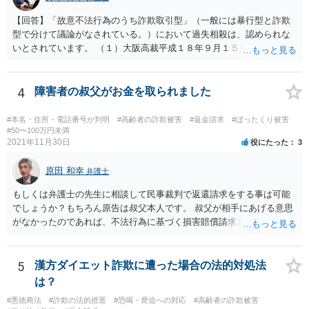
【回答】「故意不法行為のうち詐欺取引型」（一般には暴行型と詐欺
型で分けて議論がなされている。）において過失相殺は、認められな
いとされています。 （１）大阪高裁平成１８年９月１５日裁判例 裁判
所は、「故意ある不法行為に対する過失相殺の適否」について「過失
相殺は、本来文字通り過失のある当事者同士の損害の公平な分担調整
のための法制度であり、元来故意の不法行為の場合にはなじまないも
4
障害者の叔父がお金を取られました
のというべきである。なぜなら、故意の不法行為は、加害者が悪意を
もって一方的に被害者に対して仕掛けるものであり、根本的に被害者
#本名・住所・電話番号が判明
#高齢者の詐欺被害
#返金請求
#ぼったくり被害
に生じた痛みをともに分け合うための基盤を欠く上、取引的不法行為
#50〜100万円未満
2021年11月30日
役にたった
3
における加害者の故意は、通常、被害者の落ち度或いは弱み、不意、
不用意、不注意、未熟、無能、無知、愚昧等に対して向けられ、それ
原田 和幸
らにつけ込むものであるから、被害者が加害者の思惑どおりに落ち度
弁護士
等を示したからといって、これをもって被害者の過失と評価し、被害
もしくは弁護士の先生に相談して民事裁判で返還請求をする事は可能
者の加害者に対する損害賠償から被害者の落ち度等相当分を減額する
でしょうか？もちろん原告は叔父本人です。 叔父が相手にあげる意思
ことにすれば必ず不法行為の成果をその分確保することができること
がなかったのであれば、不法行為に基づく損害賠償請求とか不当利得
になるが、そのような事態を容認することは、結果として、不法行為
返還請求は考えられると思います。
のやり得を保証するに等しく、故意の不法行為を助長、支援、奨励す
るにも似て、明らかに正義と法の精神に反するからである。したがっ
5
漢方ダイエット詐欺に遭った場合の法的対処法
て、故意の不法行為の場合、特段の事情がない限り、被害者の落ち度
は？
等を過失と評価して損害額の減額事由とすることは許されない。」と
判示した。 （２）東京高等裁判所平成３０年５月２３日裁判例 裁判所
#悪徳商法
#詐欺の法的措置
#恐喝・脅迫への対応
#高齢者の詐欺被害