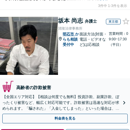
3件中 1-3件を表示
坂本 尚志
弁護士
東京都
清陵法律事務所
営業時間：0
明石市
か
面談方法(対面・
らも相談
電話・ビデオな
9:00~17:30
受付中
ど)は応相談
（平日）
高齢者の詐欺被害
【全国エリア対応】【相談は何度でも無料】投資詐欺、副業詐欺、ぼ
ったくり被害など、幅広く対応可能です。詐欺被害は迅速な対応が求
められます。「騙された」「入金してしまった」といった場合は、お
早めにご相談ください。【電話・メール・WEB相談可】
料金表を見る