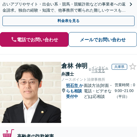
占いアプリやサイト・出会い系・競馬・競艇詐欺などの事業者への返
金請求。独自の経験・知識で、他事務所で断られた難しいケースも解
決に導いた実績あり。まずはお気軽にご相談ください
料金表を見る
電話でお問い合わせ
メールでお問い合わせ
倉林 伸明
兵庫県
インタビュ
ーを見る
弁護士
ノースポイント法律事務所
営業時間：0
明石市
か
面談方法(対面・
らも相談
電話・ビデオな
9:00~21:00
受付中
ど)は応相談
（平日）
高齢者の詐欺被害