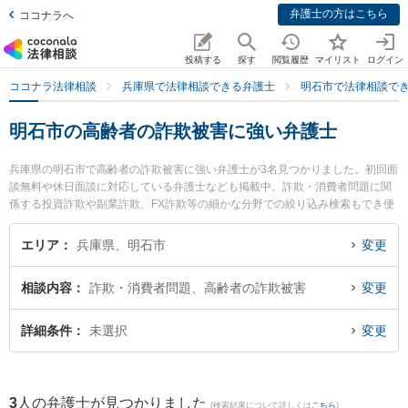
弁護士の方はこちら
ココナラへ
投稿する
探す
閲覧履歴
マイリスト
ログイン
ココナラ法律相談
兵庫県で法律相談できる弁護士
明石市で法律相談で
明石市の高齢者の詐欺被害に強い弁護士
兵庫県の明石市で高齢者の詐欺被害に強い弁護士が3名見つかりました。初回面
談無料や休日面談に対応している弁護士なども掲載中。詐欺・消費者問題に関
係する投資詐欺や副業詐欺、FX詐欺等の細かな分野での絞り込み検索もでき便
利です。特に戎みなとまち法律事務所の戎 卓一弁護士やアイリス総合法律事務
所の澁谷 尚子弁護士、イーグル法律事務所 明石オフィスの湖山 達哉弁護士の
エリア
兵庫県、明石市
変更
プロフィール情報や弁護士費用、強みなどが注目されています。『明石市で土
日や夜間に発生した高齢者の詐欺被害のトラブルを今すぐに弁護士に相談した
相談内容
詐欺・消費者問題、高齢者の詐欺被害
変更
い』『高齢者の詐欺被害のトラブル解決の実績豊富な近くの弁護士を検索した
い』『初回相談無料で高齢者の詐欺被害を法律相談できる明石市内の弁護士に
相談予約したい』などでお困りの相談者さんにおすすめです。
詳細条件
未選択
変更
3
人の弁護士が見つかりました
(検索結果について詳しくは
こちら
)