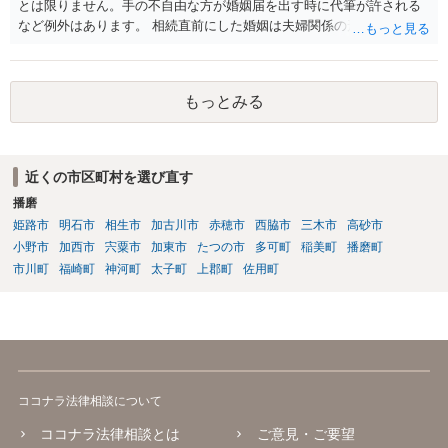
とは限りません。手の不自由な方が婚姻届を出す時に代筆が許される
など例外はあります。 相続直前にした婚姻は夫婦関係の形成を目的と
したものではないとして無効となる可能性はあります。 上記の意味が
わかりません、分かりやすく解説していただけませんでしょうか？ →
婚姻が成立するには二つの要素が必要と言われております。一つは届
もっとみる
出ですが、もう一つは双方の婚姻意思です。 婚姻意思は、夫婦として
相互に助け合いながら生活していく意思というとイメージしやすいか
と思います。 ここで、相続目的での婚姻をみてみます。これは夫婦と
して生活していくというよりは、一方が死亡した際に生じる相続のた
近くの市区町村を選び直す
めに配偶者という立場を得ることが主な目的となります。 したがっ
播磨
て、形式的に届出がなされたとしても、双方は夫婦生活を営む意思が
ないので、婚姻意思はありません。 よって、婚姻は婚姻意思の欠如に
姫路市
明石市
相生市
加古川市
赤穂市
西脇市
三木市
高砂市
より、無効となります。
小野市
加西市
宍粟市
加東市
たつの市
多可町
稲美町
播磨町
市川町
福崎町
神河町
太子町
上郡町
佐用町
ココナラ法律相談について
ココナラ法律相談とは
ご意見・ご要望