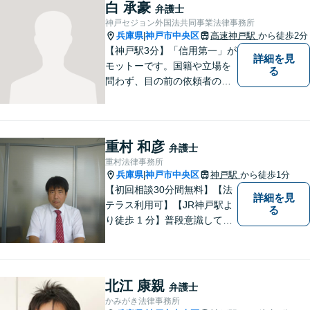
い。
白 承豪
弁護士
神戸セジョン外国法共同事業法律事務所
兵庫県
神戸市中央区
高速神戸駅
から徒歩2分
|
【神戸駅3分】「信用第一」が
詳細を見
モットーです。国籍や立場を
る
問わず、目の前の依頼者のた
めに全力を尽くしてまいりま
した。日韓渉外事件のみなら
ず、幅広い分野を取り扱って
います。一人ひとりに誠意を
重村 和彦
弁護士
持って尽力しますので、ぜひ
重村法律事務所
一度ご相談ください。
兵庫県
神戸市中央区
神戸駅
から徒歩1分
|
【初回相談30分間無料】【法
詳細を見
テラス利用可】【JR神戸駅よ
る
り徒歩 1 分】普段意識してい
ない「法律」が、突然大手を
広げて眼前に立ちはだかるこ
ともあります。そんな時はお
気軽にご相談下さい。
北江 康親
弁護士
かみがき法律事務所