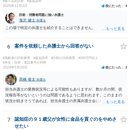
は、「故意ある不法行為（詐欺行為）に対する過失相殺の適用」につ
#振り込め詐欺
#返金請求
2025年12月3日
いて「本件のような故意による不法行為であって犯罪成立可能性すら
役にたった
4
あるものによる被害について、過失相殺をすることは、極力避けるべ
詐欺・消費者問題に強い弁護士
きである。・・・過失相殺は、当事者間の公平を図るため、損害賠償
鬼沢 健士
弁護士
の額を定めるに当たって、被害者の過失を考慮する制度であるとこ
この場で特定の弁護士を紹介することはできません。
ろ、第１審被告らの不法行為は、故意による違法な詐欺行為であっ
て、このような場合に、被害者である第１審原告らの損害額を減額す
ることは、加害者である第１審被告らに対し、故意に違法な手段で取
6
案件を依頼した弁護士から回答がない
得した利得を許容する結果になって相当でない。」と判示した。。 投
資詐欺（ポンジスキーム）等の事例においては、相手方が故意に騙し
#高齢者の詐欺被害
#返金請求
#詐欺の法的措置
#200万円以上
た事案であれば、過失相殺の主張は封じられることになります。
#本名・住所・電話番号が判明
2024年5月10日
役にたった
2
髙橋 俊太
弁護士
担当弁護士の業務状況等による可能性もありますが、数か月の間、状
況報告等がないというのは問題であるように思われます。このままの
状況が続きそうであれば、担当弁護士の所属弁護士会に相談してみる
ことを検討してもよいかもしれません。
7
認知症の９１歳父が女性に金品を貢ぐのをやめさ
せたい