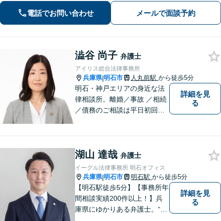
トワーク軽く迅速・誠実に対応しま
電話でお問い合わせ
メールで面談予約
す。まずはお気軽にご相談ください。
澁谷 尚子
弁護士
アイリス総合法律事務所
兵庫県
明石市
人丸前駅
から徒歩5分
|
明石・神戸エリアの身近な法
詳細を見
律相談所。離婚／事故 ／相続
る
／債務のご相談は平日初回３
０分無料です。【JR明石駅徒
歩10分，裁判所前】【土日祝
対応可】
湖山 達哉
弁護士
イーグル法律事務所 明石オフィス
兵庫県
明石市
明石駅
から徒歩5分
|
【明石駅徒歩5分】【事務所年
詳細を見
間相談実績200件以上！】兵
る
庫県にゆかりある弁護士。“プ
ロフェッショナル” として、依