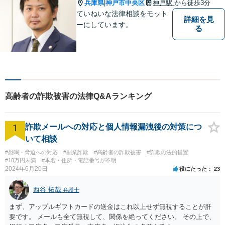
兵庫県
神戸市中央区
神戸駅
から徒歩3分
|
ていねいな法律相談をモット
詳細を見
ーにしています。
る
高齢者の詐欺被害の法律Q&Aランキング
1
詐欺メールへの対応と個人情報漏洩後の対策につ
いて相談
#恐喝・脅迫への対応
#副業詐欺
#高齢者の詐欺被害
#詐欺の法的措置
#10万円未満
#本名・住所・電話番号が不明
2024年6月20日
役にたった
23
西谷 拓哉
弁護士
まず、アップルギフトカードの送金はこれ以上せず無視することが肝
要です。 メールも全て無視して、関係を絶ってください。 その上で、