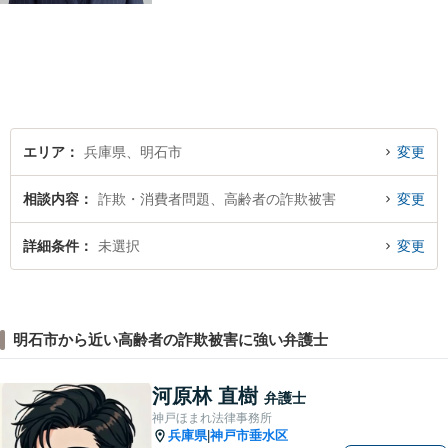
頼者のために尽力します。複
数弁護士が連携し、高度な問
題にも迅速に対応いたしま
す。【初回無料相談】
エリア
兵庫県、明石市
変更
相談内容
詐欺・消費者問題、高齢者の詐欺被害
変更
詳細条件
未選択
変更
明石市から近い高齢者の詐欺被害に強い弁護士
河原林 直樹
弁護士
神戸ほまれ法律事務所
兵庫県
神戸市垂水区
|