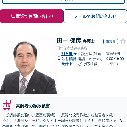
電話でお問い合わせ
メールでお問い合わせ
田中 保彦
弁護士
東京都
田中保彦法律事務所
営業時間：1
明石市
か
面談方法(対面・
らも相談
電話・ビデオな
0:00~19:00
受付中
ど)は応相談
（平日）
高齢者の詐欺被害
【投資詐欺に強い／豊富な実績】「悪質な投資詐欺から被害者を救
済！」「海外ショッピングサイトを騙った詐欺に注意！」依頼者さま
の痛みに寄り添って丁寧なヒアリングをおこない、少しでも多くの返