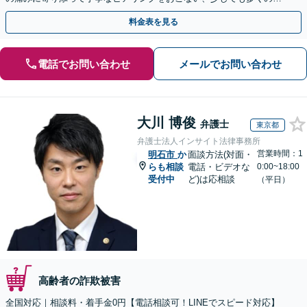
金が得られるよう尽力します！
料金表を見る
電話でお問い合わせ
メールでお問い合わせ
大川 博俊
弁護士
東京都
弁護士法人インサイト法律事務所
営業時間：1
明石市
か
面談方法(対面・
らも相談
電話・ビデオな
0:00~18:00
受付中
ど)は応相談
（平日）
高齢者の詐欺被害
全国対応｜相談料・着手金0円【電話相談可！LINEでスピード対応】