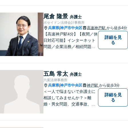
尾倉 隆景
弁護士
ポセイドン法律会計事務所
兵庫県
神戸市中央区
高速神戸駅
から徒歩4分
|
【高速神戸駅4分】【夜間／休
詳細を見
日対応可能】インターネット
る
問題／企業法務／相続問題／
不動産問題／労働問題など、
幅広く対応可能。どうぞおお
気軽にご相談ください。
五島 常太
弁護士
六葉法律事務所
兵庫県
神戸市中央区
神戸駅
から徒歩3分
|
＜一人で悩まないで弁護士に
詳細を見
相談してみませんか？＞離
る
婚・男女問題、交通事故、刑
事事件・・・お一人お一人の
納得できる解決を目指しま
す。まずは、ご相談くださ