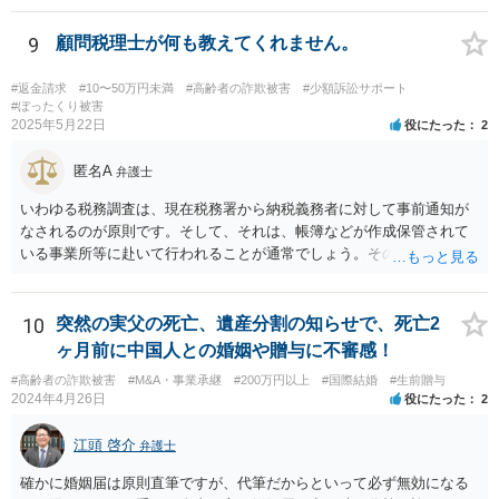
いたことがないのが実情です。 現在、できる手段はすでに回答したこ
と以外にほぼないと思いますが、一度、弁護士会の消費者系に関する
9
顧問税理士が何も教えてくれません。
事案の取り扱いのある法律相談の予約を取られて一度相談を受けられ
てみてください。
#返金請求
#10〜50万円未満
#高齢者の詐欺被害
#少額訴訟サポート
#ぼったくり被害
2025年5月22日
役にたった
2
匿名A
弁護士
いわゆる税務調査は、現在税務署から納税義務者に対して事前通知が
なされるのが原則です。そして、それは、帳簿などが作成保管されて
いる事業所等に赴いて行われることが通常でしょう。その場合、当然
ながら納税者が知らないということはあり得ません。 そうではなく、
税務署からの行政指導の一環として調査・質問に応じて、何らかの対
応をしたのでしょうか。それであれば、場合によっては税理士限りで
10
突然の実父の死亡、遺産分割の知らせで、死亡2
の対応はありえるかもしれません。ただそうすると、もともとの申告
ヶ月前に中国人との婚姻や贈与に不審感！
の不備の是正ということになるので、報酬が発生するものかどうかと
#高齢者の詐欺被害
#M&A・事業承継
#200万円以上
#国際結婚
#生前贈与
いう問題はあるかも知れません。 あらためて、問い合わせをした方が
2024年4月26日
役にたった
2
よいかもしれません。
江頭 啓介
弁護士
確かに婚姻届は原則直筆ですが、代筆だからといって必ず無効になる