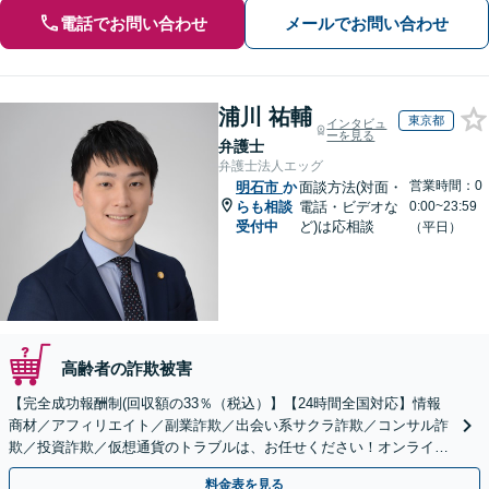
電話でお問い合わせ
メールでお問い合わせ
浦川 祐輔
東京都
インタビュ
ーを見る
弁護士
弁護士法人エッグ
営業時間：0
明石市
か
面談方法(対面・
らも相談
電話・ビデオな
0:00~23:59
受付中
ど)は応相談
（平日）
高齢者の詐欺被害
【完全成功報酬制(回収額の33％（税込）】【24時間全国対応】情報
商材／アフィリエイト／副業詐欺／出会い系サクラ詐欺／コンサル詐
欺／投資詐欺／仮想通貨のトラブルは、お任せください！オンライン
のみで解決も可能！
料金表を見る