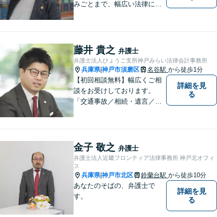
みごとまで、幅広い法律にま
つわるお悩みに対応していま
す。問題解決に向けて誠心誠
意アドバイスさせていただき
ますので、悩まれる前に、お
藤井 貴之
弁護士
早めにご相談ください。
弁護士法人ひょうご支所神戸みらい法律会計事務所
兵庫県
神戸市須磨区
名谷駅
から徒歩1分
|
【初回相談無料】幅広くご相
詳細を見
談をお受けしております。
る
「交通事故／相続・遺言／離
婚・男女問題/刑事事件/借金問
題」など、個人から企業法務
までお気軽にご相談くださ
い。公認会計士試験合格者。
金子 敬之
弁護士
【夜間・休日相談可能（要予
弁護士法人近畿フロンティア法律事務所 神戸北オフィ
約）】【弁護士歴10年以上】
ス
兵庫県
神戸市北区
鈴蘭台駅
から徒歩10分
|
あなたのそばの、弁護士で
詳細を見
す。
る