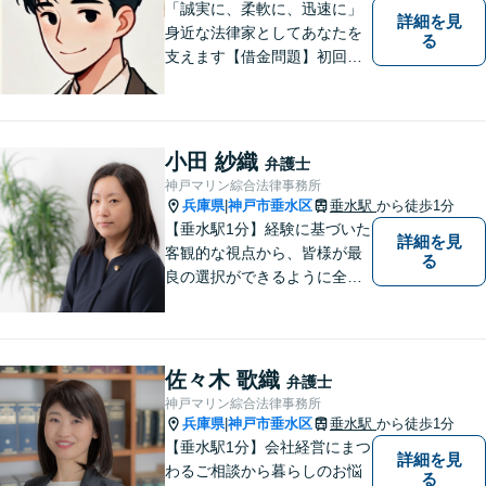
「誠実に、柔軟に、迅速に」
詳細を見
身近な法律家としてあなたを
る
支えます【借金問題】初回相
談無料／法テラスOK。丁寧な
説明で納得感ある解決を【相
続問題】生前対策から相続発
生後の手続き・トラブル対応
小田 紗織
弁護士
までワンストップで対応【オ
神戸マリン綜合法律事務所
ンライン面談OK】
兵庫県
神戸市垂水区
垂水駅
から徒歩1分
|
【垂水駅1分】経験に基づいた
詳細を見
客観的な視点から、皆様が最
る
良の選択ができるように全力
でサポートさせていただきま
す。みなさんが思っているよ
りも、法律で解決できること
は数多くあります。 小さな悩
佐々木 歌織
弁護士
み事が大きなトラブルや事件
神戸マリン綜合法律事務所
になってしまう前に、ご相談
兵庫県
神戸市垂水区
垂水駅
から徒歩1分
|
ください。
【垂水駅1分】会社経営にまつ
詳細を見
わるご相談から暮らしのお悩
る