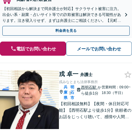
【初回相談から解決まで同弁護士が対応】サクラサイト被害に注力。
出会い系・副業・占いサイト等での詐欺被害は解決できる可能性があ
ります。泣き寝入りせず、まずは弁護士にご相談ください。【元町駅
1分・土日夜間の相談歓迎】
料金表を見る
電話でお問い合わせ
メールでお問い合わせ
戎 卓一
弁護士
戎みなとまち法律事務所
兵
明
西明石駅
か
営業時間：09:00~
庫
石
|
18:30（平日）
ら徒歩1分
県
市
【初回相談無料】【夜間・休日対応可
能】【西明石駅より徒歩1分】依頼者の
お話をじっくり聴いて、感情や人間関
係にも配慮して柔軟に最適な解決策を
考えます。1日も早い解決のためにフッ