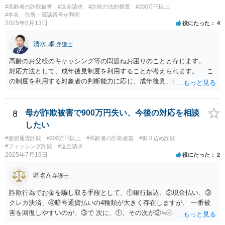
#高齢者の詐欺被害
#返金請求
#詐欺の法的措置
#200万円以上
#本名・住所・電話番号が判明
2025年8月13日
役にたった
4
清水 卓
弁護士
高齢のお父様のキャッシング等の問題ねお困りのことと存じます。
対応方法として、成年後見制度を利用することが考えられます。 こ
の制度を利用する対象者の判断能力に応じ、成年後見、保佐、補助と
いう類型があり、認知症初期段階の方でも利用できる可能性がありま
す。なお、いずれも、家庭裁判所に申立てをする必要があります。
成年後見の場合、本人自ら借金やキャッシングはできません。保佐の
8
母が詐欺被害で900万円失い、今後の対応を相談
場合、本人のために選任される保佐人の同意なく、借金やキャッシン
したい
グはできず、同意なしにこれらを行った場合、保佐人は取り消すこと
#仮想通貨詐欺
#200万円以上
#高齢者の詐欺被害
#振り込め詐欺
ができます。補助の場合も借金やキャッシングを同意事項に設定で
#フィッシング詐欺
#返金請求
き、保佐の場合と同様の対応が可能です。 裁判所のサイトで制度案
2025年7月19日
役にたった
2
内がされていますので、紹介しておきます。 より詳しくは、お住ま
いの地域の弁護士会や法テラス等でご相談になられてみてください。
匿名A
弁護士
【参考】成年後見制度について（裁判所サイト） https://www.courts.g
o.jp/saiban/koukenp/koukenp1/index.html
詐欺行為でお金を騙し取る手段として、①銀行振込、②現金払い、③
クレカ決済、④暗号通貨払いの4種類が大きく存在しますが、 一番被
害を回復しやすいのが、③で 次に、①、その次が②≒④となります。
仮想通貨・暗号資産で騙し取られた金が回収できたという話は私は聞