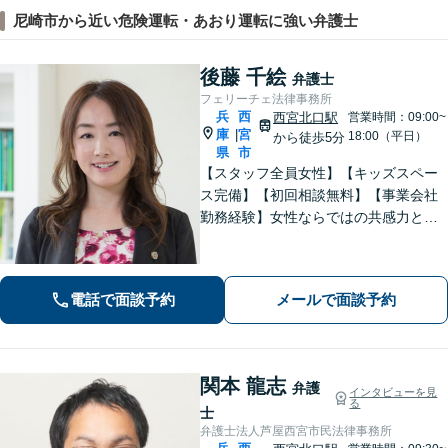
尼崎市から近い危険運転・あおり運転に強い弁護士
後藤 千絵
弁護士
フェリーチェ法律事務所
兵
西
西宮北口駅
営業時間：09:00~
庫
宮
|
18:00（平日）
から徒歩5分
県
市
【スタッフ全員女性】【キッズスペー
ス完備】【初回相談無料】【事業会社
勤務経験】女性ならではの共感力とコ
ミュニケーション能力で、時に寄り添
い、時に鋭く交渉を進め、あなたの権
利を守ります。特に離婚や相続など家
電話で面談予約
メールで面談予約
族の事案が得意です。
関本 龍志
弁護
インタビューを見
る
士
弁護士法人芦屋西宮市民法律事務所