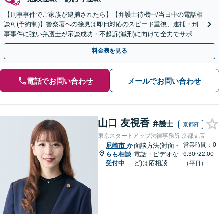
【刑事事件でご家族が逮捕されたら】【弁護士待機中/当日中の電話相
談可(予約制)】警察署への接見は即日対応のスピード重視、逮捕・刑
事事件に強い弁護士が示談成功・不起訴(減刑)に向けて全力でサポー
トします。【加害者側の相談専門】
料金表を見る
電話でお問い合わせ
メールでお問い合わせ
山口 友視香
弁護士
京都府
東京スタートアップ法律事務所 京都支店
営業時間：0
尼崎市
か
面談方法(対面・
らも相談
電話・ビデオな
6:30~22:00
受付中
ど)は応相談
（平日）