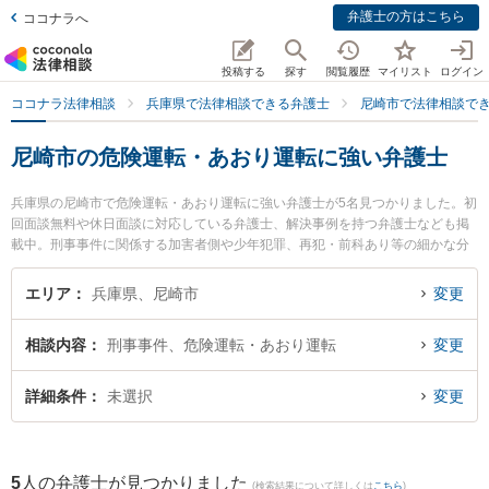
弁護士の方はこちら
ココナラへ
投稿する
探す
閲覧履歴
マイリスト
ログイン
ココナラ法律相談
兵庫県で法律相談できる弁護士
尼崎市で法律相談で
尼崎市の危険運転・あおり運転に強い弁護士
兵庫県の尼崎市で危険運転・あおり運転に強い弁護士が5名見つかりました。初
回面談無料や休日面談に対応している弁護士、解決事例を持つ弁護士なども掲
載中。刑事事件に関係する加害者側や少年犯罪、再犯・前科あり等の細かな分
野での絞り込み検索もでき便利です。特にエイト法律事務所の西山 勝博弁護士
やかつら綜合法律事務所の桂 典之弁護士、清藤法律事務所の清藤 律司弁護士の
エリア
兵庫県、尼崎市
変更
プロフィール情報や弁護士費用、強みなどが注目されています。『尼崎市で土
日や夜間に発生した危険運転・あおり運転のトラブルを今すぐに弁護士に相談
相談内容
刑事事件、危険運転・あおり運転
変更
したい』『危険運転・あおり運転のトラブル解決の実績豊富な近くの弁護士を
検索したい』『初回相談無料で危険運転・あおり運転を法律相談できる尼崎市
内の弁護士に相談予約したい』などでお困りの相談者さんにおすすめです。
詳細条件
未選択
変更
5
人の弁護士が見つかりました
(検索結果について詳しくは
こちら
)