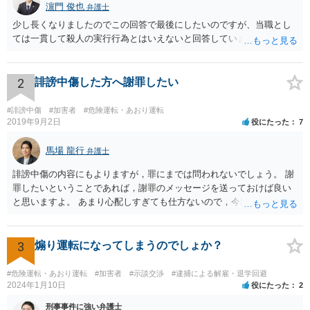
濵門 俊也
弁護士
少し長くなりましたのでこの回答で最後にしたいのですが、当職とし
ては一貫して殺人の実行行為とはいえないと回答しています。
2
誹謗中傷した方へ謝罪したい
#誹謗中傷
#加害者
#危険運転・あおり運転
2019年9月2日
役にたった
7
馬場 龍行
弁護士
誹謗中傷の内容にもよりますが，罪にまでは問われないでしょう。 謝
罪したいということであれば，謝罪のメッセージを送っておけば良い
と思いますよ。 あまり心配しすぎても仕方ないので，今回の教訓を今
後に活かして行こうと決意して次に進んでください。
3
煽り運転になってしまうのでしょか？
#危険運転・あおり運転
#加害者
#示談交渉
#逮捕による解雇・退学回避
2024年1月10日
役にたった
2
刑事事件に強い弁護士