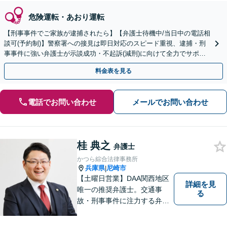
危険運転・あおり運転
【刑事事件でご家族が逮捕されたら】【弁護士待機中/当日中の電話相
談可(予約制)】警察署への接見は即日対応のスピード重視、逮捕・刑
事事件に強い弁護士が示談成功・不起訴(減刑)に向けて全力でサポー
トします。【加害者側の相談専門】
料金表を見る
電話でお問い合わせ
メールでお問い合わせ
桂 典之
弁護士
かつら綜合法律事務所
兵庫県
尼崎市
|
【土曜日営業】DAA関西地区
詳細を見
唯一の推奨弁護士。交通事
る
故・刑事事件に注力する弁護
士が解決までトータルサポー
ト。あなたの「納得」を重視