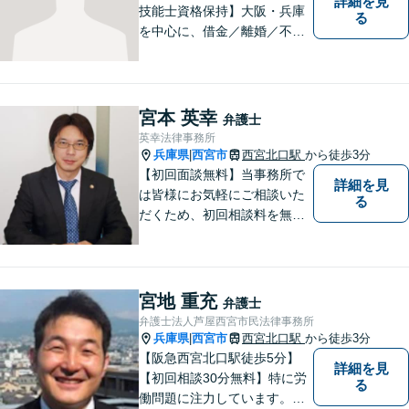
詳細を見
技能士資格保持】大阪・兵庫
る
を中心に、借金／離婚／不動
産／相続など幅広いお困りご
とを解決する弁護士です。相
談にいらっしゃる全ての方に
丁寧な対応、アドバイスをさ
宮本 英幸
弁護士
せていただきます。
英幸法律事務所
兵庫県
西宮市
西宮北口駅
から徒歩3分
|
【初回面談無料】当事務所で
詳細を見
は皆様にお気軽にご相談いた
る
だくため、初回相談料を無料
にしています。【西宮北口駅
徒歩３分】交通事故／相続問
題／労働問題／企業法務／男
女問題／建築問題など、貴方
宮地 重充
弁護士
にとって最善の解決に向けて
弁護士法人芦屋西宮市民法律事務所
尽力します。【当日／夜間対
兵庫県
西宮市
西宮北口駅
から徒歩3分
|
応可】
【阪急西宮北口駅徒歩5分】
詳細を見
【初回相談30分無料】特に労
る
働問題に注力しています。残