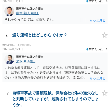
2025年11月1日
役にたった
1
談なされればよろしいかと思います。
刑事事件に強い弁護士
藤本 顯人
弁護士
それをやってみては、の誤りです。
6
煽り運転とはどこからですか？
#危険運転・あおり運転
2023年8月21日
役にたった
1
刑事事件に強い弁護士
清水 卓
弁護士
いわゆる煽り運転として、道路交通法上、妨害運転罪に該当するに
は、以下の要件をみたす必要があります（道路交通法第１１７条の２
の2） ⑴ 他の車両等の通行を妨害する目的で、 ⑵ 次のいずれかに掲
げる行為であつて、当該他の車両等に道路における交通の危険を生じ
させるおそれのある方法によるものをした者 ①通行区分違反（対向車
線にはみ出す） ②急ブレーキの禁止違反 ③車間距離不保持等 ④進路
7
自転車事故で書類送検。保険会社は私の過失なし
変更禁止違反 ⑤追越し方法違反（危険な追い越し） ⑥減光等義務違反
と判断していますが、起訴されてしまうのでしょ
（執ようなパッシング） ⑦警音器使用制限違反 ⑧安全運転義務違反
うか。
（幅寄せや蛇行運転） ⑨高速道路での低速走行（最低速度違反） ⑩高