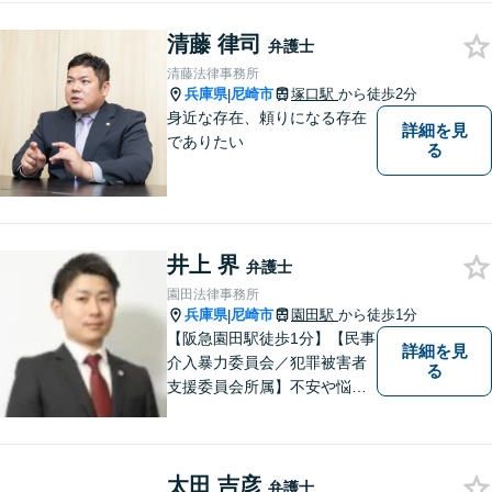
し、より良い明日のために。
相続等の幅広い分野に対応。
清藤 律司
弁護士
【電話・オンライン相談可】
清藤法律事務所
兵庫県
尼崎市
塚口駅
から徒歩2分
|
身近な存在、頼りになる存在
詳細を見
でありたい
る
井上 界
弁護士
園田法律事務所
兵庫県
尼崎市
園田駅
から徒歩1分
|
【阪急園田駅徒歩1分】【民事
詳細を見
介入暴力委員会／犯罪被害者
る
支援委員会所属】不安や悩み
のある方は、トラブルが発生
する前に気軽にご相談下さ
い。 病気の治療と同じで、早
太田 吉彦
期の対策こそが解決にとって
弁護士