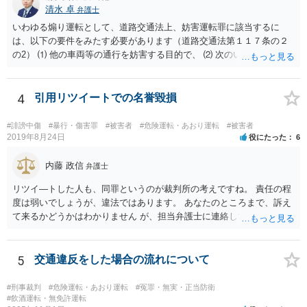
清水 卓
弁護士
いわゆる煽り運転として、道路交通法上、妨害運転罪に該当するに
は、以下の要件をみたす必要があります（道路交通法第１１７条の２
の2） ⑴ 他の車両等の通行を妨害する目的で、 ⑵ 次のいずれかに掲
げる行為であつて、当該他の車両等に道路における交通の危険を生じ
させるおそれのある方法によるものをした者 ①通行区分違反（対向車
線にはみ出す） ②急ブレーキの禁止違反 ③車間距離不保持等 ④進路
4
引用リツイートでの名誉毀損
変更禁止違反 ⑤追越し方法違反（危険な追い越し） ⑥減光等義務違反
（執ようなパッシング） ⑦警音器使用制限違反 ⑧安全運転義務違反
#誹謗中傷
#暴行・傷害罪
#被害者
#危険運転・あおり運転
#被害者
（幅寄せや蛇行運転） ⑨高速道路での低速走行（最低速度違反） ⑩高
2019年8月24日
役にたった
6
速道路での駐停車違反 → ご投稿内容からすると、③車間距離不保持等
への該当を心配なされているのではないかと推察致します。 ご投稿
内藤 政信
弁護士
内容からは「前方の車との車間距離が近くなって暫く走行してしまい
リツイ―トした人も、同罪というのが裁判所の考えですね。 責任の程
ました。」の「暫く」がどの程度の走行時間•距離なのかが定かではあ
度は弱いでしょうが、違法ではあります。 あなたのところまで、訴え
りませんが、「他の車両等の通行を妨害する目的」まで認定できるか
て来るかどうかはわかりません が、担当弁護士に連絡して、謝罪して
疑義があるところです。 また、走行中における一時点で撮影された
おいた方がいいとは 思いますね。
写真のみでは、一連の走行の全体が記録されているドライブレコーダ
ーの映像等とは異なり、妨害運転罪の立証を仕切れるのかも疑義があ
5
交通違反をした場合の流れについて
るところです。 仮に警察に相談された場合でも、必ずしも立件まで
されるとは限らず、今後は安全運転を心掛けるよう注意•指導されるに
留まる可能性もあるように思われます。 もし、刑事責任を問われそ
#刑事裁判
#危険運転・あおり運転
#冤罪・無実・正当防衛
#飲酒運転・無免許運転
うな話に発展しそうになったら、お住まいの地域等の弁護士に直接相