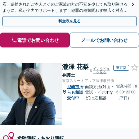
応」逮捕されたご本人とそのご家族の方の不安を少しでも取り除ける
ように、私が全力でサポートします！犯罪の種類問わず幅広く対応
「被害者との示談交渉お任せください」【休日・夜間相談可】
料金表を見る
電話でお問い合わせ
メールでお問い合わせ
瀧澤 花梨
東京都
インタビュ
ーを見る
弁護士
東京スタートアップ法律事務所
営業時間：0
尼崎市
か
面談方法(対面・
らも相談
電話・ビデオな
6:30~22:00
受付中
ど)は応相談
（平日）
危険運転・あおり運転