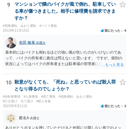
地域等の弁護士に依頼し、弁護活動を行ってもらうことも考えられま
なりうる事故の態様だと、自転車が改造自転車か何かで時速１００キ
9
マンションで隣のバイクが風で倒れ、駐車してい
す）。 •あなだが加入している保険会社に弁護士費用特約が付いている
ロや１５０キロくらい出していれば殺人罪の実行行為性は認められる
る車が傷つきました。相手に修理費を請求できま
か確認しておきましょう。 •仮に刑事事件で不起訴になったとしても、
と思いますので、殺人罪が成立しえますが・・・ 思いつく限りの例を
すか？
保険会社があくまで過失ゼロを主張し、何らの賠償もなされない場
全て挙げるのは不可能ではあります。 ＞私は決して人を殺そうと思っ
合、今回の事故の相手からあなたに対し、民事で損害賠償請求訴訟の
#危険運転・あおり運転
#バイク事故
て危険な運転をしたわけではありま＞せん。 殺人罪の故意は、「自分
2019年11月15日
役にたった
4
提起がなされる可能性があります。そのときには、民事事件の対応を
の危険な運転で誰か人が死んでも構わない」くらいで成立します。そ
弁護士に相談•依頼する必要が出てくるかもしれません。 •いずれにし
して自分でそう思っていなくても、客観的に人が死んでもおかしくな
依田 敏泰
ても、この掲示板の守備範囲を超えているご相談と思われますので、
弁護士
い危険行為を、危険だと知っていてやると故意は認められてしまう可
ご心配であれば、お住まいの地域等の弁護士に直接アポをとり、相談
能性が高いです。人を殺そうという意欲までは不要です。
基本的にはバイクも倒れるほどの強い風が吹いたのがいけないのであ
なさってみることをご検討下さい。
って、バイクの所有者に責任は問えないと思います。 ですが、個別の
状況によってはバイクの所有者または駐車場の管理者に責任を問うこ
とができる場合もあるかと思います。 例えばその倒れたバイクが本
来、バイクを止めるべき場所に止められていなかった場合です。バイ
クが風にあおられて車に倒れ込んでくるようであれば、車とバイクの
10
殺意がなくても、「死ね」と思っていれば殺人罪
止まっていた位置はあまり離れていなかったと思われ、車に乗り降り
となり得るのでしょうか？
するためにも支障がある程度にしか離れていなかったものと思われま
#自転車事故
#人身事故
#死亡事故
#危険運転・あおり運転
す。そもそもそのような車の乗り降りに支障が生ずるような位置にバ
#ひき逃げ・当て逃げ
#殺人未遂
イクが止めるべき場所になっていたのでしょうか。バイクを止めるべ
2023年9月11日
役にたった
2
き場所でないのにバイク所有者が止めていたならばバイクの所有者に
責任を問える余地があると思います。 また、バイクが止まっていた場
匿名A
弁護士
所は指定された場所であり、バイクが止められていたことに問題がな
いのだとしたらバイクの所有者に責任は問えませんが、駐車場の配
ありがとうボタンを押していただけると外部に公開しない形でのメッ