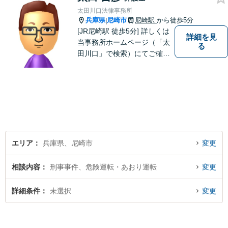
最も有効な手段です。最高の
太田川口法律事務所
法的サービスを社会の隅々に
兵庫県
尼崎市
尼崎駅
から徒歩5分
|
まで届けます。
[JR尼崎駅 徒歩5分] 詳しくは
詳細を見
当事務所ホームページ（「太
る
田川口」で検索）にてご確認
ください。
エリア
兵庫県、尼崎市
変更
相談内容
刑事事件、危険運転・あおり運転
変更
詳細条件
未選択
変更