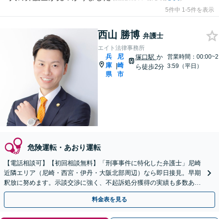
5件中 1-5件を表示
西山 勝博
弁護士
エイト法律事務所
兵
尼
塚口駅
か
営業時間：00:00~2
庫
崎
|
3:59（平日）
ら徒歩2分
県
市
危険運転・あおり運転
【電話相談可】【初回相談無料】「刑事事件に特化した弁護士」尼崎
近隣エリア（尼崎・西宮・伊丹・大阪北部周辺）なら即日接見。早期
釈放に努めます。示談交渉に強く、不起訴処分獲得の実績も多数あり
ます【夜間・休日面談可】【完全個室】【塚口駅２分】
料金表を見る