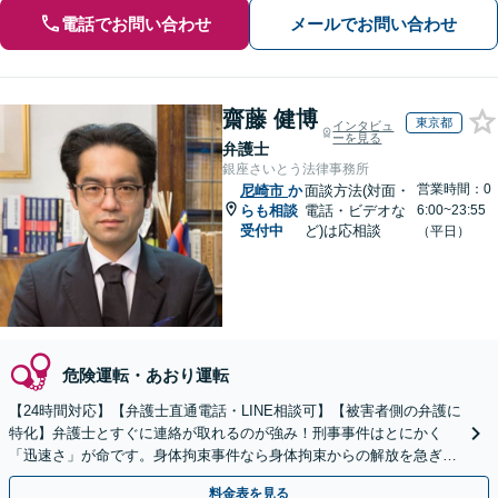
電話でお問い合わせ
メールでお問い合わせ
齋藤 健博
東京都
インタビュ
ーを見る
弁護士
銀座さいとう法律事務所
営業時間：0
尼崎市
か
面談方法(対面・
らも相談
電話・ビデオな
6:00~23:55
受付中
ど)は応相談
（平日）
危険運転・あおり運転
【24時間対応】【弁護士直通電話・LINE相談可】【被害者側の弁護に
特化】弁護士とすぐに連絡が取れるのが強み！刑事事件はとにかく
「迅速さ」が命です。身体拘束事件なら身体拘束からの解放を急ぎま
す。示談交渉はお任せください。
料金表を見る