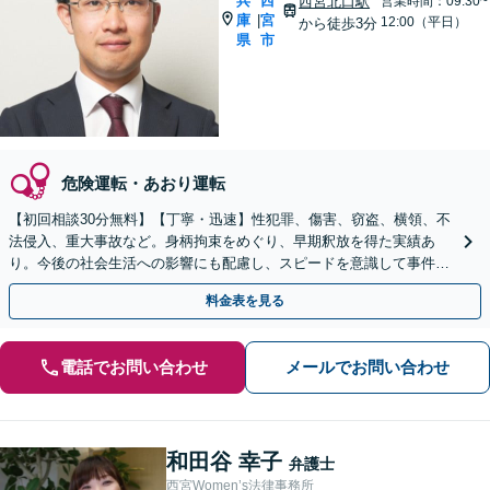
兵
西
西宮北口駅
営業時間：09:30~
庫
宮
|
12:00（平日）
から徒歩3分
県
市
危険運転・あおり運転
【初回相談30分無料】【丁寧・迅速】性犯罪、傷害、窃盗、横領、不
法侵入、重大事故など。身柄拘束をめぐり、早期釈放を得た実績あ
り。今後の社会生活への影響にも配慮し、スピードを意識して事件解
決に臨みます【西宮北口駅3分】
料金表を見る
電話でお問い合わせ
メールでお問い合わせ
和田谷 幸子
弁護士
西宮Women’s法律事務所