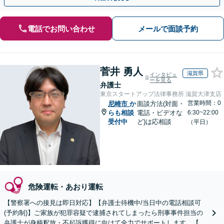
電話でお問い合わせ
メールで面談予約
菅井 勇人
滋賀県
インタビュ
ーを見る
弁護士
東京スタートアップ法律事務所 滋賀大津支店
営業時間：0
尼崎市
か
面談方法(対面・
らも相談
電話・ビデオな
6:30~22:00
受付中
ど)は応相談
（平日）
危険運転・あおり運転
【警察署への接見は即日対応】【弁護士待機中/当日中の電話相談可
(予約制)】ご家族が犯罪容疑で逮捕されてしまったら刑事事件担当の
弁護士が身柄釈放・不起訴獲得に向けて全力でサポートします。【毎