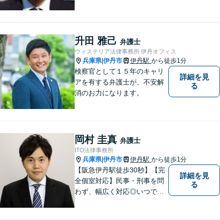
業代、労災事故、不当解雇等
の問題でお困りの方はぜひお
気軽にご相談ください。また
民事事件，家事事件，刑事事
升田 雅己
弁護士
件も幅広く取り扱っておりま
ウィステリア法律事務所 伊丹オフィス
す。
兵庫県
伊丹市
伊丹駅
から徒歩1分
|
検察官として１５年のキャリ
詳細を見
アを有する弁護士が、不安解
る
消のお力になります。
岡村 圭真
弁護士
ITO法律事務所
兵庫県
伊丹市
伊丹駅
から徒歩1分
|
【阪急伊丹駅徒歩30秒】【完
詳細を見
全個室対応】民事・刑事を問
る
わず、幅広く対応◎いつでも
迅速な対応で、「救急救命医
のような弁護士」を目指しま