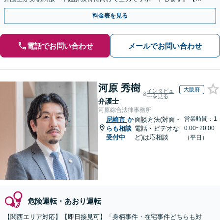
月100名以上の相談実績】【関西エリア全域対応】
料金表を見る
電話でお問い合わせ
メールでお問い合わせ
河原 秀樹
大阪府
インタビュ
ーを見る
弁護士
河原綜合法律事務所
営業時間：1
尼崎市
か
面談方法(対面・
らも相談
電話・ビデオな
0:00~20:00
受付中
ど)は応相談
（平日）
危険運転・あおり運転
【関西エリア対応】【即日接見可】「身柄事件・在宅事件どちらも対