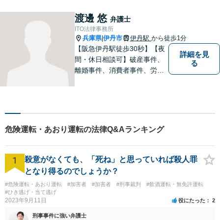
す。広い視野とユーモアを忘
れず、尽力してまいります。
渡邊 悠
弁護士
【メーカー法務経験あり】
ITO法律事務所
兵庫県
伊丹市
伊丹駅
から徒歩1分
|
【阪急伊丹駅徒歩30秒】【夜
詳細を見
間・休日相談可】破産事件、
る
離婚事件、消費者事件、労働
事件など。依頼者さまの状況
を十分にヒアリングし、あら
ゆる観点から解決策をご提案
してまいります。まずは一度
ご相談ください【完全個室】
危険運転・あおり運転の法律Q&Aランキング
【法テラス利用可】
1
殺意がなくても、「死ね」と思っていれば殺人罪
となり得るのでしょうか？
#危険運転・あおり運転
#加害者
#加害者
#刑事裁判
#飲酒運転・無免許運転
#ひき逃げ・当て逃げ
2023年9月11日
役にたった
2
刑事事件に強い弁護士