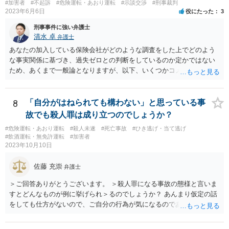
#加害者
#不起訴
#危険運転・あおり運転
#示談交渉
#刑事裁判
速道路での駐停車違反 ＞たとえば、トラブルになった相手を車で追い
2023年6月6日
役にたった
3
かけた場合これは煽り運転にはいりますか？ → ケースによるかと思い
ますが、例えば、カッとなり、腹いせに上記の①〜⑩に該当する危険
刑事事件に強い弁護士
な運転をすると、妨害運転罪に問われるおそれがあります。 なお、
清水 卓
弁護士
相手車両の車種やナンバー等を把握し、警察等に通報する目的で相手
あなたの加入している保険会社がどのような調査をした上でどのよう
車両を追跡すること等の場合もあるかもしれませんが、無理をすると
な事実関係に基づき、過失ゼロとの判断をしているのか定かではない
妨害運転罪や他の道交法違反に問われたり、事故を起こしたりしてし
ため、あくまで一般論となりますが、以下、いくつかコメントしま
まう可能性もありますので、無茶な私的追跡は控えるべきでしょう。
す。 •保険会社側の支払意向の有無のみで起訴されるか否かが決まる訳
ではありません。 保険会社の見解が捜査機関側から見ても妥当なので
あれば、保険会社側が支払をしていない状況でも不起訴となることは
8
「自分がはねられても構わない」と思っている事
あり得ます •ただし、保険会社側の認識は、必ずしも捜査機関側の捜査
故でも殺人罪は成り立つのでしょうか？
結果に基づく認識と一致しないことがあり得ます。検察側が不起訴判
#危険運転・あおり運転
#殺人未遂
#死亡事故
#ひき逃げ・当て逃げ
断をする上で示談成立や被害賠償を重視しているようであれば、捜査
#飲酒運転・無免許運転
#加害者
機関側の意向を伝える等して、保険会社に再考を求める必要が出てく
2023年10月10日
る可能性もあります。 •送致罪名が重過失傷害ということは、警察段階
では、あなたの方に重過失があると考えていたことになるため、検察
佐藤 充崇
弁護士
段階でも同様の認識なのかは注意を払っておく必要があるかと思いま
す。 •あなたとしては、保険会社側の調査結果や認識の根拠資料の提供
＞ご回答ありがとうございます。 ＞殺人罪になる事故の態様と言いま
を保険会社側に求める等して、検察側にしっかりと説明できるように
すとどんなものが例に挙げられ＞るのでしょうか？ あんまり仮定の話
しておきたいところです。場合によっては、あなた側の見解を適切に
をしても仕方がないので、ご自分の行為が気になるのであれば、何を
まとめた意見書等を検察側に提出し、不起訴を求めることも考えられ
して、どう人を死なせてしまったかもしれないのか書いて質問をする
ます（これらのことを自分で行うことが難しい場合には、お住まいの
か、直接弁護士に相談に行くかしたほうがいいと思います。 殺人罪に