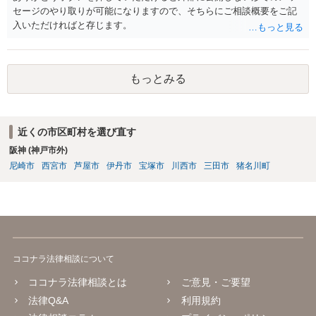
置、レイアウトを設計した者に責任があるともいえ、このような接触
セージのやり取りが可能になりますので、そちらにご相談概要をご記
を引き起こしかねない状況の配置のままに放置をしていた駐車場管理
入いただければと存じます。
者に責任を問える可能性もあります。 ともあれ単純な問題ではないと
いうことです。
もっとみる
近くの市区町村を選び直す
阪神 (神戸市外)
尼崎市
西宮市
芦屋市
伊丹市
宝塚市
川西市
三田市
猪名川町
ココナラ法律相談について
ココナラ法律相談とは
ご意見・ご要望
法律Q&A
利用規約