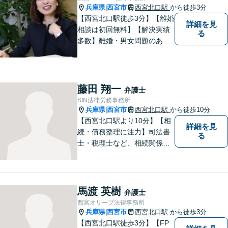
兵庫県
西宮市
西宮北口駅
から徒歩3分
|
【西宮北口駅徒歩3分】【離婚
詳細を見
相談は初回無料】【解決実績
る
多数】離婚・男女問題のあら
ゆる分野で多くの解決実績あ
り。丁寧できめ細やかな対応
で、満足度の高い解決を目指
します。【土日祝日・夜間の
藤田 翔一
弁護士
ご相談も対応可】【完全個室
SIN法律労務事務所
／お子様同伴でも大丈夫で
兵庫県
西宮市
西宮北口駅
から徒歩10分
|
す】
【西宮北口駅より10分】【相
詳細を見
続・債務整理に注力】司法書
る
士・税理士など、相続関係に
強い他の専門家とも連携した
サポートが可能です。また、
高齢者施設・介護事業者を対
象とした、法律サービスを提
馬渡 英樹
弁護士
供しております。お気軽に、
西宮オリーブ法律事務所
ご相談ください。
兵庫県
西宮市
西宮北口駅
から徒歩3分
|
【西宮北口駅徒歩3分】【FP