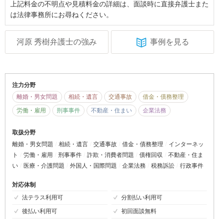
上記料金の不明点や見積料金の詳細は、面談時に直接弁護士また
は法律事務所にお尋ねください。
河原 秀樹弁護士の強み
事例を見る
注力分野
離婚・男女問題
相続・遺言
交通事故
借金・債務整理
労働・雇用
刑事事件
不動産・住まい
企業法務
取扱分野
離婚・男女問題
相続・遺言
交通事故
借金・債務整理
インターネッ
ト
労働・雇用
刑事事件
詐欺・消費者問題
債権回収
不動産・住ま
い
医療・介護問題
外国人・国際問題
企業法務
税務訴訟
行政事件
対応体制
法テラス利用可
分割払い利用可
後払い利用可
初回面談無料