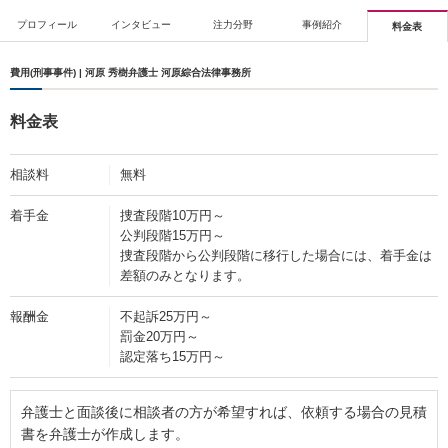
プロフィール
インタビュー
注力分野
事例紹介
料金表
費用(刑事事件) | 河原 秀樹弁護士 河原綜合法律事務所
料金表
相談料
無料
着手金
捜査段階10万円～
公判段階15万円～
捜査段階から公判段階に移行した場合には、着手金は
差額のみとなります。
報酬金
不起訴25万円～
罰金20万円～
認定落ち15万円～
弁護士と面談後に相談者の方が希望すれば、依頼する場合の見積
書を弁護士が作成します。