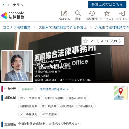
弁護士の方はこちら
ココナラへ
投稿する
探す
閲覧履歴
マイリスト
ログイン
ココナラ法律相談
大阪府で法律相談できる弁護士
八尾市で法律相談で
マイリストに入れる
かわはら ひでき
河原 秀樹
弁護士
河原綜合法律事務所
近鉄八尾駅
大阪府
八尾市本町2-3-6 イースタンビル204
注力分野
刑事事件
他の注力分野を表示
対応体制
法テラス利用可
分割払い利用可
後払い利用可
初回面談無料
休日面談可
夜間面談可
電話相談可
メール相談可
WEB面談可
全相談初回1時間無料、出張相談も予約承ります
注意補足