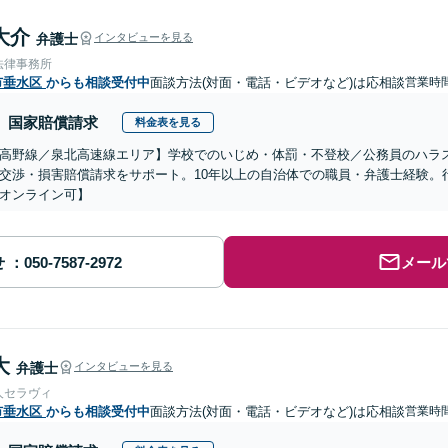
大介
弁護士
インタビューを見る
法律事務所
市垂水区
からも相談受付中
面談方法(対面・電話・ビデオなど)は応相談
営業時間
国家賠償請求
料金表を見る
高野線／泉北高速線エリア】学校でのいじめ・体罰・不登校／公務員のハラ
交渉・損害賠償請求をサポート。10年以上の自治体での職員・弁護士経験。
オンライン可】
せ
メール
大
弁護士
インタビューを見る
人セラヴィ
市垂水区
からも相談受付中
面談方法(対面・電話・ビデオなど)は応相談
営業時間