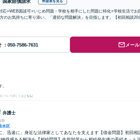
国家賠償請求
料金表を見る
国対応⭐️WEB面談可⭐️いじめ問題・学校を相手にした問題に特化⭐️学校生活
方のお気持ちに寄り添い、「適切な問題解決」を目指します。【初回相談20
せ
メール
す。
果について詳しくは
こちら
)
樹
弁護士
務所
垂水区
に、迅速に」身近な法律家としてあなたを支えます【借金問題】初回相
で納得感ある解決を【相続問題】生前対策から相続発生後の手続き・ト