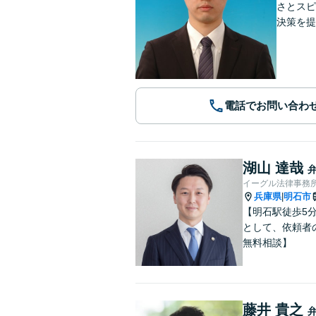
さとスピ
決策を提
電話でお問い合わ
湖山 達哉
イーグル法律事務所
兵庫県
明石市
|
【明石駅徒歩5
として、依頼者
無料相談】
藤井 貴之