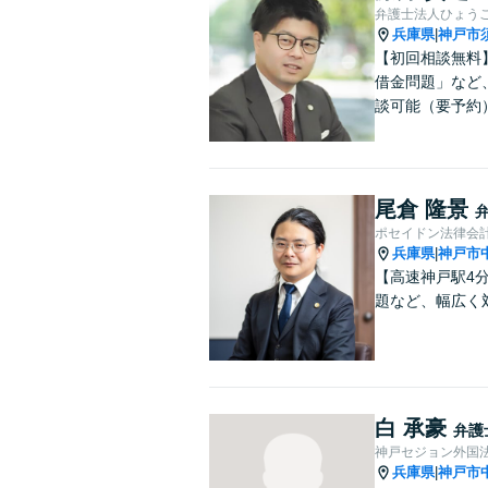
弁護士法人ひょう
兵庫県
神戸市
|
【初回相談無料
借金問題」など
談可能（要予約
尾倉 隆景
ポセイドン法律会
兵庫県
神戸市
|
【高速神戸駅4
題など、幅広く
白 承豪
弁護
神戸セジョン外国
兵庫県
神戸市
|