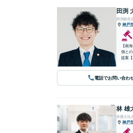
田渕 
田渕総合
神戸
【南海
側との
提案【
電話でお問い合わ
林 雄
弁護士法
神戸