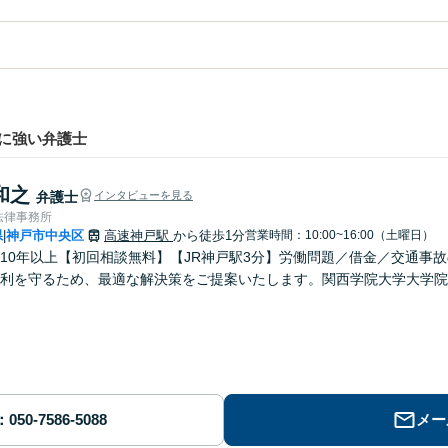
に強い弁護士
和之
弁護士
インタビューを見る
法律事務所
県
神戸市中央区
高速神戸駅
から徒歩1分
営業時間：10:00~16:00（土曜日）
|
10年以上【初回相談無料】【JR神戸駅3分】労働問題／借金／交通事
利を守るため、最適な解決策をご提案いたします。関西学院大学大学院
メー