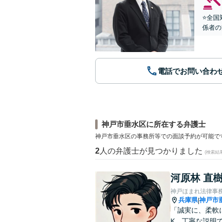
⭐️全
係者の
電話でお問い合わ
神戸市垂水区に所在する弁護士
神戸市垂水区の事務所等での面談予約が可能で
2
人の弁護士が見つかりました
(検索結
河原林 直
神戸ほまれ法律事
兵庫県
神戸市
|
「誠実に、柔軟
K。丁寧な説明