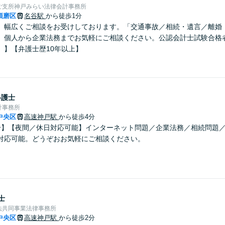
ご支所神戸みらい法律会計事務所
須磨区
名谷駅
から徒歩1分
】幅広くご相談をお受けしております。「交通事故／相続・遺言／離婚・
、個人から企業法務までお気軽にご相談ください。公認会計士試験合格
）】【弁護士歴10年以上】
弁護士
計事務所
中央区
高速神戸駅
から徒歩4分
分】【夜間／休日対応可能】インターネット問題／企業法務／相続問題
対応可能。どうぞおお気軽にご相談ください。
士
法共同事業法律事務所
中央区
高速神戸駅
から徒歩2分