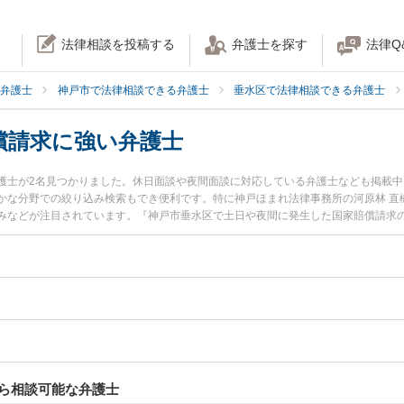
法律相談を投稿する
弁護士を探す
法律Q
弁護士
神戸市で法律相談できる弁護士
垂水区で法律相談できる弁護士
償請求に強い弁護士
護士が2名見つかりました。休日面談や夜間面談に対応している弁護士なども掲載
かな分野での絞り込み検索もでき便利です。特に神戸ほまれ法律事務所の河原林 直
みなどが注目されています。『神戸市垂水区で土日や夜間に発生した国家賠償請求
弁護士を検索したい』『初回相談無料で国家賠償請求を法律相談できる神戸市垂水
ら相談可能な弁護士