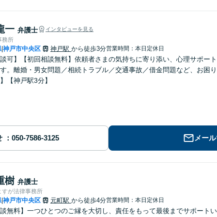
龍一
弁護士
インタビューを見る
事務所
県
神戸市中央区
神戸駅
から徒歩3分
営業時間：本日定休日
|
談可】【初回相談無料】依頼者さまの気持ちに寄り添い、心理サポート
す。離婚・男女問題／相続トラブル／交通事故／借金問題など、お困り
】【神戸駅3分】
せ
メール
重樹
弁護士
よすが法律事務所
県
神戸市中央区
元町駅
から徒歩4分
営業時間：本日定休日
|
談無料】一つひとつのご縁を大切し、責任をもって最後までサポートい