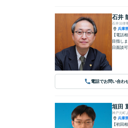
石井 
石井法律
兵庫
【電話相
目指しま
日面談可
電話でお問い合わ
垣田 
神戸元町
兵庫
【初回相