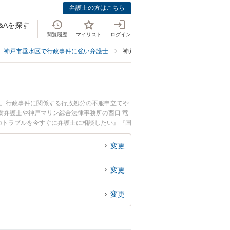
弁護士の方はこちら
&Aを探す
閲覧履歴
マイリスト
ログイン
神戸市垂水区で行政事件に強い弁護士
神戸市垂水区で国家賠償請求に強い弁
中。行政事件に関係する行政処分の不服申立てや
樹弁護士や神戸マリン綜合法律事務所の西口 竜
のトラブルを今すぐに弁護士に相談したい』『国
区内の弁護士に相談予約したい』などでお困りの
変更
変更
変更