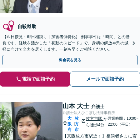
自殺幇助
【即日接見・即日相談可｜加害者側特化】 刑事事件は「時間」との勝
負です。経験を活かした「初動のスピード」で、身柄の解放や刑の減
軽に向けて全力を尽くします。一刻も早くご相談ください。
料金表を見る
電話で面談予約
メールで面談予約
山本 大士
弁護士
弁護士法人ひこぼし法律事務所
大
枚
枚方市駅
か
営業時間：10:00~
阪
方
|
22:00（平日）
ら徒歩4分
府
市
【京阪枚方市駅近く】相談者さまに寄