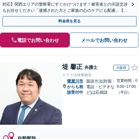
対応】関西エリアの警察署にすぐかけつけます！被害者との示談交渉
もお任せください「逮捕された方とご家族の心のケアにも配慮」【休
日・夜間相談可】【電話相談・ビデオ面談対応】
料金表を見る
電話でお問い合わせ
メールでお問い合わせ
堤 馨正
弁護士
大阪府
ステラ法律事務所
営業時間：0
寝屋川市
面談方法(対面・
からも相
電話・ビデオな
9:00~17:00
談受付中
ど)は応相談
（平日）
自殺幇助