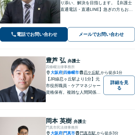
り添い、解決を目指します。【弁護士
直通電話・直通LINE】急ぎの方もお電
話での相談予約は22時まで、メール・L
INEなら24時間対応！丁寧な聞き取り
と対応で不安を取り除けるよう努めま
電話でお問い合わせ
メールでお問い合わせ
す。
豊芦 弘
弁護士
四條畷法律事務所
大阪府
四條畷市
忍ケ丘駅
から徒歩1分
|
【JR線忍ヶ丘駅より1分】元
詳細を見
市役所職員・ケアマネジャー
る
資格保有。複雑な人間関係が
絡む相続・遺言・高齢者トラ
ブルの根本的解決に尽力しま
す。
岡本 英樹
弁護士
門真市民法律事務所
大阪府
門真市
門真市駅
から徒歩3分
|