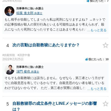
2024年4月5日
役にたった
7
刑事事件に強い弁護士
稲葉 進太郎
弁護士
もし相手が自殺してしまったら私は死刑になりますよね？ →ネットで
の記事投稿が殺人の実行行為といえる可能性はあまり考えられず、殺
人になったり死刑になったりすることはあまり考えられないように思
います。
4
次の言動は自殺教唆にあたりますか？
#自殺幇助
#誹謗中傷
2022年2月25日
役にたった
10
刑事事件に強い弁護士
濵門 俊也
弁護士
そもそも自殺教唆には該当しません。なぜなら，第三者という方がす
でに自殺意思を有しているからです。自殺意思のない者を唆している
わけではないからです。 ただ，第三者が実際に自殺した場合，あなた
の言動が自殺幇助に該当し得る可能性はあります。
5
自殺教唆罪の成立条件とLINEメッセージの影響
は？