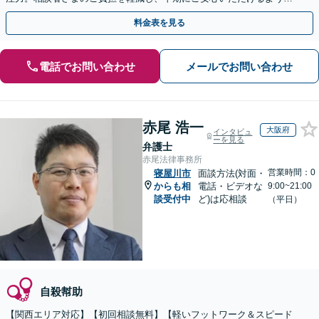
力します【遠方のご依頼可】【裁判員裁判の経験あり】
料金表を見る
電話でお問い合わせ
メールでお問い合わせ
赤尾 浩一
大阪府
インタビュ
ーを見る
弁護士
赤尾法律事務所
営業時間：0
寝屋川市
面談方法(対面・
からも相
電話・ビデオな
9:00~21:00
談受付中
ど)は応相談
（平日）
自殺幇助
【関西エリア対応】【初回相談無料】【軽いフットワーク＆スピード