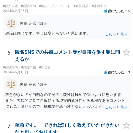
#殺人未遂
#自殺幇助
#個人・プライベート
#名誉毀損
#誹謗中傷
2024年2月26日
役にたった
5
佐藤 充崇
弁護士
結論は同じです。答えは変わらないと思います。
6
匿名SNSでの共感コメント等が自殺を促す罪に問
えるか
#自殺幇助
#誹謗中傷
#加害者
2024年6月18日
役にたった
3
佐藤 充崇
弁護士
故意がないのが自明なのでその可能性は極めて低いように思います。
また、客観的に見て自殺に至る現実的危険性がある程度あるコメント
にも見えませんので、構成要件該当性もないともいえる可能性は高い
と思います。
7
至急です。 できれば詳しく教えていただきたい
なと思っております。