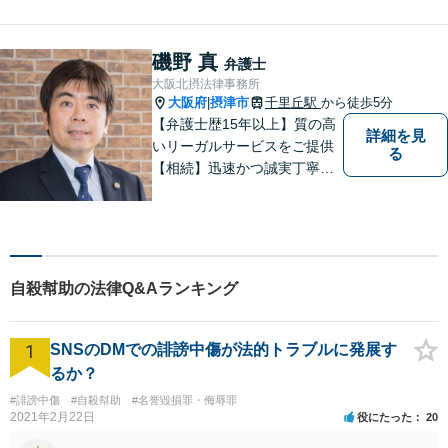
にバックアップいたします。
どなたでも相談しやすく、依
頼者様が不安を抱かないよう
磯野 真
弁護士
に、わかりやすく的確なアド
大阪北摂法律事務所
バイスを心がけております。
大阪府
摂津市
千里丘駅
から徒歩5分
|
【弁護士歴15年以上】質の高
詳細を見
いリーガルサービスをご提供
る
【相続】迅速かつ誠実丁寧な
対応で複雑な遺産分割もスム
ーズに解決【企業法務】業界
業種問わず対応可能！契約書
作成／企業間トラブル／問題
社員の対応など。顧問契約も
自殺幇助の法律Q&Aランキング
可【オンライン面談】【千里
丘駅5分】
1
SNSのDMでの誹謗中傷が法的トラブルに発展す
るか？
#誹謗中傷
#自殺幇助
#名誉毀損罪・侮辱罪
2021年2月22日
役にたった
20