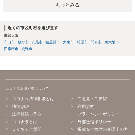
もっとみる
近くの市区町村を選び直す
東部大阪
守口市
枚方市
八尾市
寝屋川市
大東市
柏原市
門真市
東大阪市
四條畷市
交野市
ココナラ法律相談について
ココナラ法律相談とは
ご意見・ご要望
法律Q&A
利用規約
法律相談コラム
プライバシーポリシー
ココナラとは
外部送信ポリシー
よくあるご質問
掲載をご検討の弁護士の方