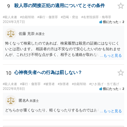
には最低でも３０万円以上の弁護士費用は必要になってくるかと思い
9
殺人罪の間接正犯の適用についてとその条件
ます。ゲームではなく弁護士に課金しても、さほど面白くないのでは
ないですか。 逆に費用の点からして、加害者が訴訟を考えているとか
#殺人未遂
#自殺幇助
#暴行・傷害罪
#恐喝・脅迫
#名誉毀損罪・侮辱罪
の話も、かなりの高確率でマユツバかなと思います。ゲーム内の結婚
2024年3月7日
役にたった
2
詐欺？とか、そんな依頼を引き受ける弁護士はいるだろうかと。 ただ
し、うっかり「ﾀﾋね」とか書き込むと、自殺教唆罪が成立する可能性
佐藤 充崇
弁護士
がありますので気をつけてください。無視と運営への通報が現実的な
怖くなって検索したのであれば、検索履歴は殺意の証拠にはなりにく
対応でしょう。
いとは思います。 相談者の方は不安なので安心したいのかも知れませ
んが、これだけ不明な点が多く、相手とも連絡が取れないとなると、
多分相談者の方が安心する結論は出せないでしょう。気持ちはお察し
しますが・・・ それでもどうしても気になるようなら、弁護士に予約
取って相談すべきです。 正直、今後こういうことをしないよう気を付
10
心神喪失者への行為は罰しない？
けて、あとは警察が来たり民事訴訟の訴状等が家に届いたらその時考
えるしかないように思います。
#殺人未遂
#暴行・傷害罪
#被害者
#加害者
#自殺幇助
#ひき逃げ・当て逃げ
2022年8月8日
役にたった
2
匿名A
弁護士
どちらかが重くなったり、軽くなったりするものではありません。