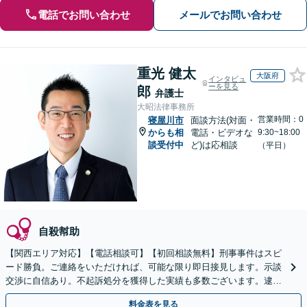
電話でお問い合わせ
メールでお問い合わせ
重光 健太
大阪府
インタビュ
ーを見る
郎
弁護士
大昭法律事務所
営業時間：0
寝屋川市
面談方法(対面・
からも相
電話・ビデオな
9:30~18:00
談受付中
ど)は応相談
（平日）
自殺幇助
【関西エリア対応】【電話相談可】【初回相談無料】刑事事件はスピ
ード勝負。ご連絡をいただければ、可能な限り即日接見します。示談
交渉に自信あり。不起訴処分を獲得した実績も多数ございます。逮捕
前のご相談も可能です【夜間・休日面談】【完全個室】
料金表を見る