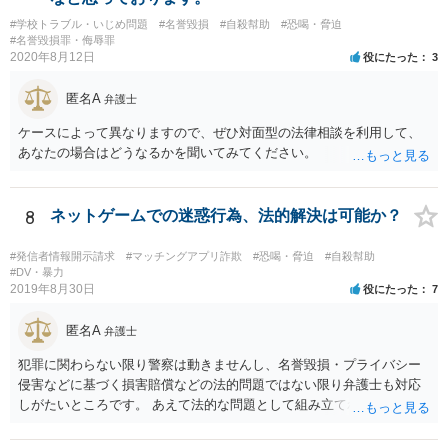
#学校トラブル・いじめ問題
#名誉毀損
#自殺幇助
#恐喝・脅迫
#名誉毀損罪・侮辱罪
2020年8月12日
役にたった
3
匿名A
弁護士
ケースによって異なりますので、ぜひ対面型の法律相談を利用して、
あなたの場合はどうなるかを聞いてみてください。
8
ネットゲームでの迷惑行為、法的解決は可能か？
#発信者情報開示請求
#マッチングアプリ詐欺
#恐喝・脅迫
#自殺幇助
#DV・暴力
2019年8月30日
役にたった
7
匿名A
弁護士
犯罪に関わらない限り警察は動きませんし、名誉毀損・プライバシー
侵害などに基づく損害賠償などの法的問題ではない限り弁護士も対応
しがたいところです。 あえて法的な問題として組み立てれば、迷惑な
画像を送られたことによる精神的苦痛に対して慰謝料を求めることも
考えられますが、発信者情報開示などで加害者の住所氏名を特定する