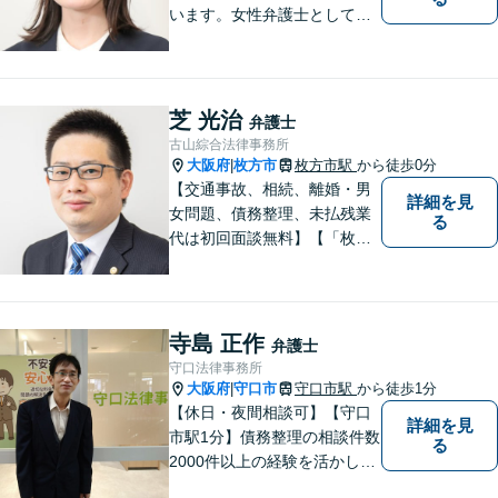
います。女性弁護士としての
視点を生かし、安心して話せ
る雰囲気づくりにも努めてお
りますので、気になることが
あればどうぞ気軽にお声がけ
芝 光治
弁護士
ください。【オンライン・電
古山綜合法律事務所
話相談可】【完全個室・防音
大阪府
枚方市
枚方市駅
から徒歩0分
|
対応】
【交通事故、相続、離婚・男
詳細を見
女問題、債務整理、未払残業
る
代は初回面談無料】【「枚方
市駅」から徒歩30秒】じっく
りとお話を聞く姿勢を大切に
し、依頼者様の状況を十分に
ヒアリングし、あらゆる観点
寺島 正作
弁護士
から解決策をご提案してまい
守口法律事務所
ります。
大阪府
守口市
守口市駅
から徒歩1分
|
【休日・夜間相談可】【守口
詳細を見
市駅1分】債務整理の相談件数
る
2000件以上の経験を活かし、
依頼者様の法律問題を徹底的