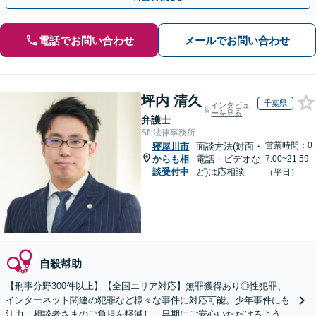
電話でお問い合わせ
メールでお問い合わせ
坪内 清久
千葉県
インタビュ
ーを見る
弁護士
Sfil法律事務所
営業時間：0
寝屋川市
面談方法(対面・
からも相
電話・ビデオな
7:00~21:59
談受付中
ど)は応相談
（平日）
自殺幇助
【刑事分野300件以上】【全国エリア対応】無罪獲得あり◎性犯罪、
インターネット関連の犯罪など様々な事件に対応可能。少年事件にも
注力。相談者さまのご負担を軽減し、早期にご安心いただけるよう尽