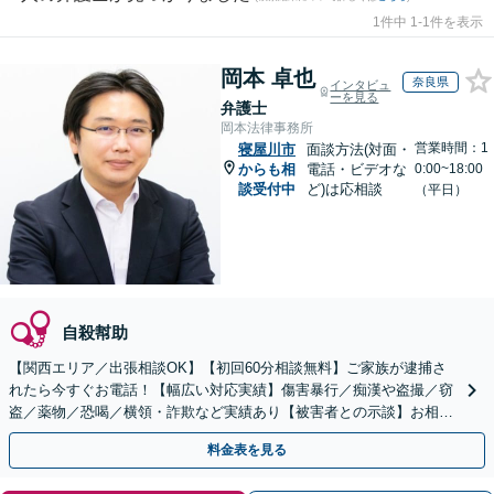
1件中 1-1件を表示
岡本 卓也
奈良県
インタビュ
ーを見る
弁護士
岡本法律事務所
営業時間：1
寝屋川市
面談方法(対面・
からも相
電話・ビデオな
0:00~18:00
談受付中
ど)は応相談
（平日）
自殺幇助
【関西エリア／出張相談OK】【初回60分相談無料】ご家族が逮捕さ
れたら今すぐお電話！【幅広い対応実績】傷害暴行／痴漢や盗撮／窃
盗／薬物／恐喝／横領・詐欺など実績あり【被害者との示談】お相手
の気持ちに寄り添い交渉します。
料金表を見る