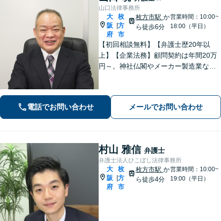
山口法律事務所
大
枚
枚方市駅
か
営業時間：10:00~
阪
方
|
18:00（平日）
ら徒歩6分
府
市
【初回相談無料】【弁護士歴20年以
上】【企業法務】顧問契約は年間20万
円～。神社仏閣やメーカー製造業な
ど、幅広い業界に対応【不動産】司法
書士や税理士、不動産鑑定士、土地家
屋調査士などと連携。農地や山林もお
電話でお問い合わせ
メールでお問い合わせ
任せ【枚方市駅6分】
村山 雅信
弁護士
弁護士法人ひこぼし法律事務所
大
枚
枚方市駅
か
営業時間：10:00~
阪
方
|
19:00（平日）
ら徒歩4分
府
市