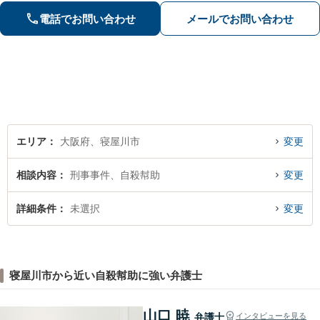
料（一部除く）】【夜間・休日の相談
電話でお問い合わせ
メールでお問い合わせ
可能】
エリア
大阪府、寝屋川市
変更
相談内容
刑事事件、自殺幇助
変更
詳細条件
未選択
変更
寝屋川市から近い自殺幇助に強い弁護士
山口 暁
弁護士
インタビューを見る