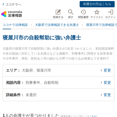
弁護士の方はこちら
ココナラへ
投稿する
探す
閲覧履歴
マイリスト
ログイン
ココナラ法律相談
大阪府で法律相談できる弁護士
寝屋川市で法律相談
寝屋川市の自殺幇助に強い弁護士
大阪府の寝屋川市で自殺幇助に強い弁護士が1名見つかりました。初回面談無料
や休日面談に対応している弁護士なども掲載中。刑事事件に関係する加害者側
や少年事件、再犯・前科あり等の細かな分野での絞り込み検索もでき便利で
す。特に北河内総合法律事務所の金尾 基樹弁護士のプロフィール情報や弁護士
費用、強みなどが注目されています。『寝屋川市で土日や夜間に発生した自殺
エリア
大阪府、寝屋川市
変更
幇助のトラブルを今すぐに弁護士に相談したい』『自殺幇助のトラブル解決の
実績豊富な近くの弁護士を検索したい』『初回相談無料で自殺幇助を法律相談
相談内容
刑事事件、自殺幇助
変更
できる寝屋川市内の弁護士に相談予約したい』などでお困りの相談者さんにお
すすめです。
詳細条件
未選択
変更
1
人の弁護士が見つかりました
(検索結果について詳しくは
こちら
)