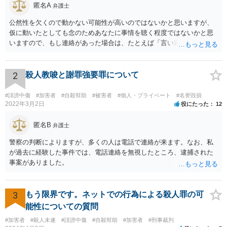
匿名A
弁護士
公然性を欠くので動かない可能性が高いのではないかと思いますが、
仮に動いたとしても念のためあなたに事情を聴く程度ではないかと思
いますので、もし連絡があった場合は、たとえば「言い過ぎた部分が
あり反省しており、相手にも謝ったが、非公開のダイレクトメッセー
ジでのやりとりなので、公然性がないことが明らかなので、名誉毀損
や侮辱には当たらないと考えているが、相手は何らかの理由で公然性
2
殺人教唆と謝罪強要罪について
があると言っているのか」と反省の意を示しつつ、なぜ警察が連絡し
てきたのか尋ねることが考えられます。
#誹謗中傷
#加害者
#自殺幇助
#被害者
#個人・プライベート
#名誉毀損
2022年3月2日
役にたった
12
匿名B
弁護士
警察の判断によりますが、多くの人は電話で連絡が来ます。なお、私
が過去に経験した事件では、電話連絡を無視したところ、逮捕された
事案がありました。
3
もう限界です。ネットでの行為による殺人罪の可
能性についての質問
#加害者
#殺人未遂
#誹謗中傷
#自殺幇助
#加害者
#刑事裁判