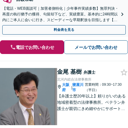
【電話・WEB面談可｜加害者側特化｜少年事件実績多数】無罪判決・
再度の執行猶予の獲得、勾留却下など、実績豊富。基本的に24時間以
内にご本人に会いに行き、スピーディーな早期釈放を目指します【事
前予約にて当日・休日・夜間面談可｜関西エリア対応】
料金表を見る
電話でお問い合わせ
メールでお問い合わせ
金尾 基樹
弁護士
北河内総合法律事務所
大阪
寝屋川
営業時間：09:30~17:30
|
府
市
（平日）
【弁護士歴20年以上】頼りがいのある
地域密着型の法律事務所。ベテラン弁
護士が親切にきめ細やかにサポートし
ます。不動産・建築トラブル／借金問
題／相続など身近な法律トラブルはお
気軽にご相談ください。【初回相談無