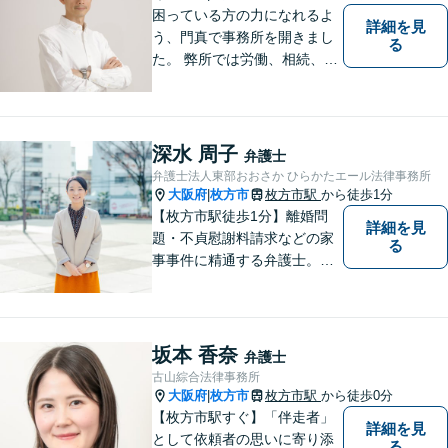
困っている方の力になれるよ
詳細を見
う、門真で事務所を開きまし
る
た。 弊所では労働、相続、離
婚、交通事故、不動産、破
産、中小企業法務その他様々
な法律相談を承っておりま
す。
深水 周子
弁護士
弁護士法人東部おおさか ひらかたエール法律事務所
大阪府
枚方市
枚方市駅
から徒歩1分
|
【枚方市駅徒歩1分】離婚問
詳細を見
題・不貞慰謝料請求などの家
る
事事件に精通する弁護士。依
頼者さまと同じ目線に立ち、
最善の解決方法をご提案。次
のステップへ進むお手伝いを
致します。どんなお悩みで
坂本 香奈
弁護士
も、ご相談ください。【キッ
古山綜合法律事務所
ズスペースあり】
大阪府
枚方市
枚方市駅
から徒歩0分
|
【枚方市駅すぐ】「伴走者」
詳細を見
として依頼者の思いに寄り添
る