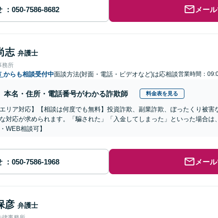
せ
メール
尚志
弁護士
事務所
市
からも相談受付中
面談方法(対面・電話・ビデオなど)は応相談
営業時間：09:0
本名・住所・電話番号がわかる詐欺師
料金表を見る
エリア対応】【相談は何度でも無料】投資詐欺、副業詐欺、ぼったくり被害
な対応が求められます。「騙された」「入金してしまった」といった場合は
・WEB相談可】
せ
メール
保彦
弁護士
法律事務所