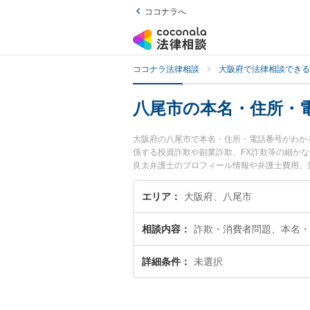
ココナラへ
ココナラ法律相談
大阪府で法律相談できる
八尾市の本名・住所・
大阪府の八尾市で本名・住所・電話番号がわか
係する投資詐欺や副業詐欺、FX詐欺等の細か
良太弁護士のプロフィール情報や弁護士費用、
に相談したい』『本名・住所・電話番号がわか
談できる八尾市内の弁護士に相談予約したい』
エリア
大阪府、八尾市
相談内容
詐欺・消費者問題、本名・
詳細条件
未選択