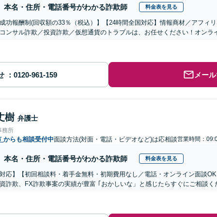
本名・住所・電話番号がわかる詐欺師
料金表を見る
成功報酬制(回収額の33％（税込）】【24時間全国対応】情報商材／アフィ
コンサル詐欺／投資詐欺／仮想通貨のトラブルは、お任せください！オンラ
せ
メール
丈樹
弁護士
事務所
市
からも相談受付中
面談方法(対面・電話・ビデオなど)は応相談
営業時間：09:0
本名・住所・電話番号がわかる詐欺師
料金表を見る
対応】【初回相談料・着手金無料・初期費用なし／電話・オンライン面談OK、
資詐欺、FX詐欺事案の実績が豊富 ｢おかしいな」と感じたらすぐにご相談く