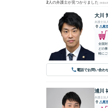
2
人の弁護士が見つかりました
(検索結
大川 
弁護士法
八尾
全国対
どの事
軽にご
電話でお問い合わ
浦川 
弁護士法
八尾