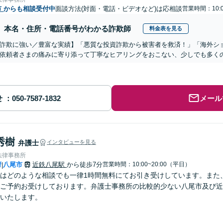
市
からも相談受付中
面談方法(対面・電話・ビデオなど)は応相談
営業時間：10:0
本名・住所・電話番号がわかる詐欺師
料金表を見る
詐欺に強い／豊富な実績】「悪質な投資詐欺から被害者を救済！」「海外シ
依頼者さまの痛みに寄り添って丁寧なヒアリングをおこない、少しでも多く
せ
メール
秀樹
弁護士
インタビューを見る
法律事務所
府
八尾市
近鉄八尾駅
から徒歩7分
営業時間：10:00~20:00（平日）
|
はどのような相談でも一律1時間無料にてお引き受けしています。また
ご予約お受けしております。弁護士事務所の比較的少ない八尾市及び近
いたします。