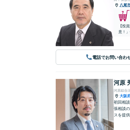
八尾
【投資
意！」
電話でお問い合わ
河原 
河原綜合
大阪
初回相談
張相談の
スを提供