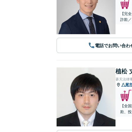
【完全
詐欺／
電話でお問い合わ
植松 
蒼天法律
八尾
【全国
欺、投