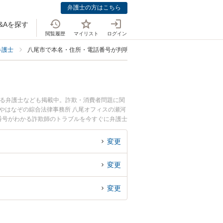
弁護士の方はこちら
&Aを探す
閲覧履歴
マイリスト
ログイン
弁護士
八尾市で本名・住所・電話番号が判明に強い弁護士
いる弁護士なども掲載中。詐欺・消費者問題に関
やはなぞの綜合法律事務所 八尾オフィスの瀬河
番号がわかる詐欺師のトラブルを今すぐに弁護士
で本名・住所・電話番号がわかる詐欺師を法律相
変更
変更
変更