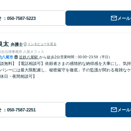
せ
メール
良太
弁護士
インタビューを見る
綜合法律事務所 八尾オフィス
府
八尾市
近鉄八尾駅
から徒歩2分
営業時間：00:00~23:59（平日）
|
談無料】【電話相談可】依頼者さまの感情的な納得感を大事にし、気持
バシーには最大限配慮し、秘密厳守を徹底」子の監護が関わる複雑なケ
休日・夜間相談可】
せ
メール