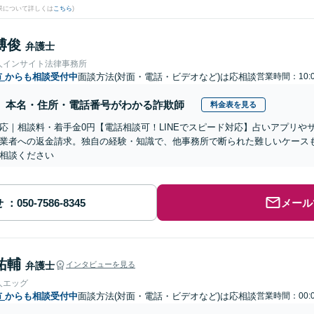
果について詳しくは
こちら
)
博俊
弁護士
人インサイト法律事務所
市
からも相談受付中
面談方法(対面・電話・ビデオなど)は応相談
営業時間：10:0
本名・住所・電話番号がわかる詐欺師
料金表を見る
応｜相談料・着手金0円【電話相談可！LINEでスピード対応】占いアプリや
業者への返金請求。独自の経験・知識で、他事務所で断られた難しいケース
相談ください
せ
メール
祐輔
弁護士
インタビューを見る
人エッグ
市
からも相談受付中
面談方法(対面・電話・ビデオなど)は応相談
営業時間：00:0