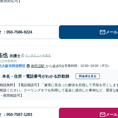
夜間対応可】
せ
メール
拓也
弁護士
インタビューを見る
西法律事務所
府
大阪市阿倍野区
南田辺駅
から徒歩5分
営業時間：10:00~18:00（平日）
|
本名・住所・電話番号がわかる詐欺師
料金表を見る
相談無料】【電話相談可】「被害に見合った解決を目指して手段を尽くしま
相談ください。クーリングオフを利用して返金に成功した事例など、豊富な
・夜間相談可】
せ
メール