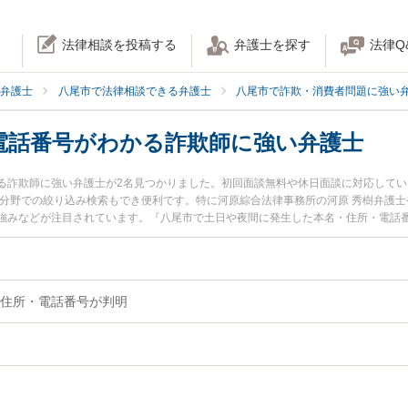
法律相談を投稿する
弁護士を探す
法律Q
弁護士
八尾市で法律相談できる弁護士
八尾市で詐欺・消費者問題に強い
電話番号がわかる詐欺師に強い弁護士
る詐欺師に強い弁護士が2名見つかりました。初回面談無料や休日面談に対応して
な分野での絞り込み検索もでき便利です。特に河原綜合法律事務所の河原 秀樹弁護士
強みなどが注目されています。『八尾市で土日や夜間に発生した本名・住所・電話
る詐欺師のトラブル解決の実績豊富な近くの弁護士を検索したい』『初回相談無料
などでお困りの相談者さんにおすすめです。
住所・電話番号が判明