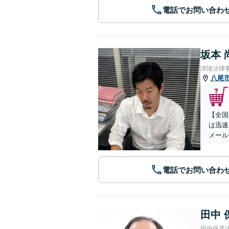
電話でお問い合わ
坂本 
清陵法律
八尾
【全国
は迅速
メール
電話でお問い合わ
田中 
田中保彦