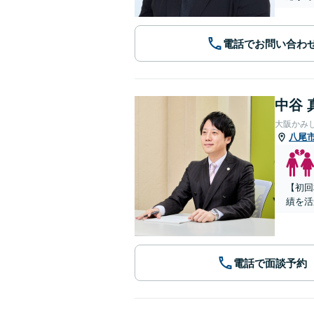
電話でお問い合わ
中谷 
大阪かみ
八尾
【初回
績を活
電話で面談予約