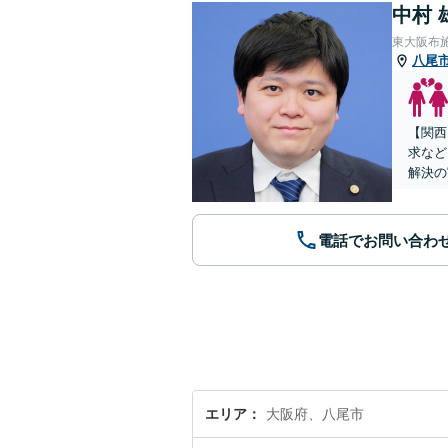
中村 
東大阪布
八尾
【関西
求など
解決の
電話でお問い合わ
エリア
大阪府、八尾市