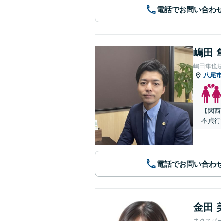
電話でお問い合わ
嶋田 
嶋田隼也
八尾
【関西
不貞行
電話でお問い合わ
金田 
ネクスパ