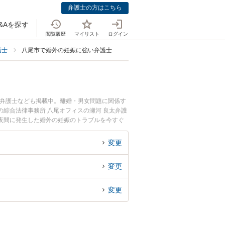
弁護士の方はこちら
&Aを探す
閲覧履歴
マイリスト
ログイン
護士
八尾市で婚外の妊娠に強い弁護士
つ弁護士なども掲載中。離婚・男女問題に関係す
綜合法律事務所 八尾オフィスの瀬河 良太弁護
夜間に発生した婚外の妊娠のトラブルを今すぐ
律相談できる八尾市内の弁護士に相談予約した
変更
変更
変更