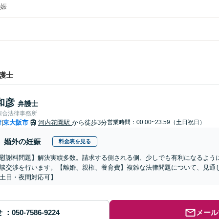
娠
護士
和彦
弁護士
綜合法律事務所
府
東大阪市
河内花園駅
から徒歩3分
営業時間：00:00~23:59（土日祝日）
|
婚外の妊娠
料金表を見る
慰謝料問題】解決実績多数。請求する側される側、少しでも有利になるよう
談交渉を行います。【離婚、親権、養育費】複雑な法律問題について、見通
土日・夜間対応可】
せ
メール