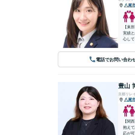
八尾
【来所
実績と
心して
電話でお問い合わ
豊山 
京都リレ
八尾
【関西
抱えて
応が可