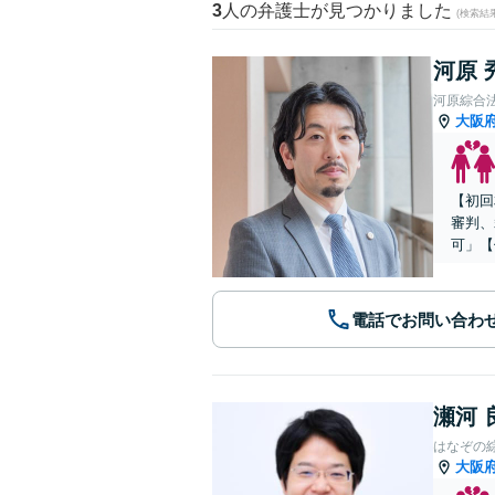
3
人の弁護士が見つかりました
(検索結
河原 
河原綜合
大阪
【初回
審判、
可」【
電話でお問い合わ
瀬河 
はなぞの
大阪