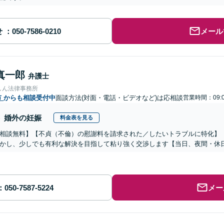
せ
メール
真一郎
弁護士
しん法律事務所
市
からも相談受付中
面談方法(対面・電話・ビデオなど)は応相談
営業時間：09:
婚外の妊娠
料金表を見る
相談無料】【不貞（不倫）の慰謝料を請求された／したいトラブルに特化】
かし、少しでも有利な解決を目指して粘り強く交渉します【当日、夜間・休
メー