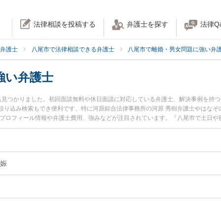
法律相談を投稿する
弁護士を探す
法律Q
弁護士
八尾市で法律相談できる弁護士
八尾市で離婚・男女問題に強い弁
強い弁護士
名見つかりました。初回面談無料や休日面談に対応している弁護士、解決事例を持
絞り込み検索もでき便利です。特に河原綜合法律事務所の河原 秀樹弁護士やはなぞの
のプロフィール情報や弁護士費用、強みなどが注目されています。『八尾市で土日や
ル解決の実績豊富な近くの弁護士を検索したい』『初回相談無料で婚外の妊娠を法
。
娠