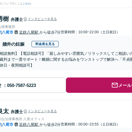
果について詳しくは
こちら
)
秀樹
弁護士
インタビューを見る
法律事務所
府
八尾市
近鉄八尾駅
から徒歩7分
営業時間：10:00~22:00（土日祝日）
|
婚外の妊娠
料金表を見る
相談無料】【電話相談可】「親しみやすい雰囲気／リラックスしてご相談い
裁判まで一貫サポート！離婚に関するお悩みをワンストップで解決へ「不貞
休日・夜間相談可】
せ
メール
良太
弁護士
インタビューを見る
綜合法律事務所 八尾オフィス
府
八尾市
近鉄八尾駅
から徒歩2分
営業時間：00:00~23:55（土日祝日）
|