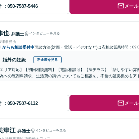
せ
メール
隼也
弁護士
インタビューを見る
法律事務所
市
からも相談受付中
面談方法(対面・電話・ビデオなど)は応相談
営業時間：09:
婚外の妊娠
料金表を見る
エリア対応】【初回相談無料】【電話相談可】【法テラス】「話しやすい雰
為への慰謝料請求、生活費の請求についてもご相談を。不倫の証拠集めもア
せ
メール
美津江
弁護士
インタビューを見る
ート法律事務所 西船橋オフィス