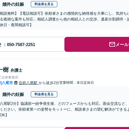
婚外の妊娠
料金表を見る
相談無料】【電話相談可】依頼者さまの感情的な納得感を大事にし、気持ち
る複雑な案件も対応」相続人調査から他の相続人との交渉、遺産分割調停・
休日・夜間相談可】
せ
メール
一樹
弁護士
ズ法律事務所
府
八尾市
近鉄八尾駅
から徒歩2分
営業時間：本日定休日
|
婚外の妊娠
料金表を見る
八尾駅2分】協議前〜紛争発生後、どのフェーズからも対応。面会交流など
ください。依頼者第一の姿勢をモットーに、相談者さまの望む解決ができる
OK】