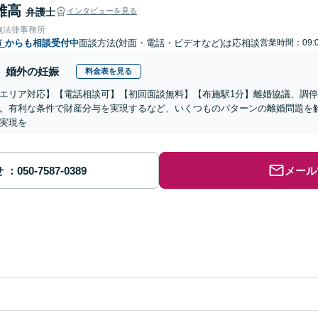
雄高
弁護士
インタビューを見る
施法律事務所
市
からも相談受付中
面談方法(対面・電話・ビデオなど)は応相談
営業時間：09:
婚外の妊娠
料金表を見る
エリア対応】【電話相談可】【初回面談無料】【布施駅1分】離婚協議、調
。有利な条件で財産分与を実現するなど、いくつものパターンの離婚問題を
実現を
せ
メール