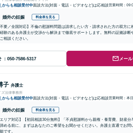
市
からも相談受付中
面談方法(対面・電話・ビデオなど)は応相談
営業時間：09:
婚外の妊娠
料金表を見る
不要／全国対応】不倫の慰謝料問題は請求したい方・請求された方の双方に
経験のある弁護士が交渉から解決まで徹底サポートします。無料の証拠診断
ご相談ください。
せ
メール
博子
弁護士
イズ法律事務所
市
からも相談受付中
面談方法(対面・電話・ビデオなど)は応相談
営業時間：本
婚外の妊娠
料金表を見る
エリア対応】【初回相談30分無料】「不貞慰謝料から親権・養育費、財産分
諦める前に、まずはあなたのご希望をお聞かせください。弁護士直通でお問
能です。