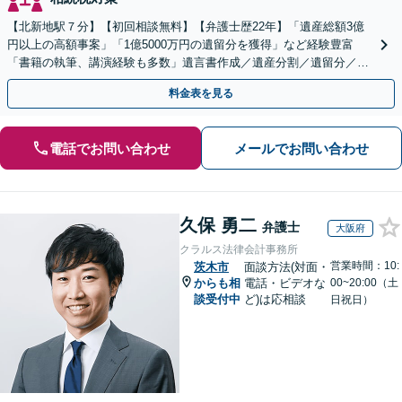
【北新地駅７分】【初回相談無料】【弁護士歴22年】「遺産総額3億
円以上の高額事案」「1億5000万円の遺留分を獲得」など経験豊富
「書籍の執筆、講演経験も多数」遺言書作成／遺産分割／遺留分／相
続放棄など【休日・夜間面談可】【完全個室対応】
料金表を見る
電話でお問い合わせ
メールでお問い合わせ
久保 勇二
弁護士
大阪府
クラルス法律会計事務所
営業時間：10:
茨木市
面談方法(対面・
からも相
電話・ビデオな
00~20:00（土
談受付中
ど)は応相談
日祝日）