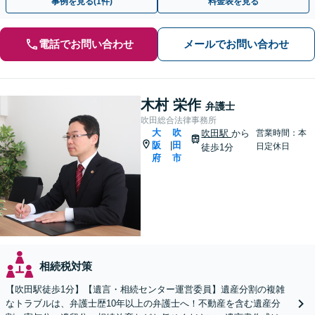
事例を見る(1件)
料金表を見る
電話でお問い合わせ
メールでお問い合わせ
木村 栄作
弁護士
吹田総合法律事務所
大
吹
吹田駅
から
営業時間：本
阪
田
|
日定休日
徒歩1分
府
市
相続税対策
【吹田駅徒歩1分】【遺言・相続センター運営委員】遺産分割の複雑
なトラブルは、弁護士歴10年以上の弁護士へ！不動産を含む遺産分