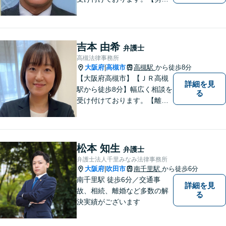
問題】【離婚】【交通事故】
【借金】などのトラブル解決
から【相続】【事業承継】
【成年後見】など将来の不安
吉本 由希
弁護士
の予防まで。
高槻法律事務所
大阪府
高槻市
高槻駅
から徒歩8分
|
【大阪府高槻市】【ＪＲ高槻
詳細を見
駅から徒歩8分】幅広く相談を
る
受け付けております。【離
婚】【借金】【労働問題】な
どのトラブル解決から、【相
続】【遺言】【成年後見】な
ど将来の不安の予防まで。
松本 知生
弁護士
弁護士法人千里みなみ法律事務所
大阪府
吹田市
南千里駅
から徒歩6分
|
南千里駅 徒歩6分／交通事
詳細を見
故、相続、離婚など多数の解
る
決実績がございます