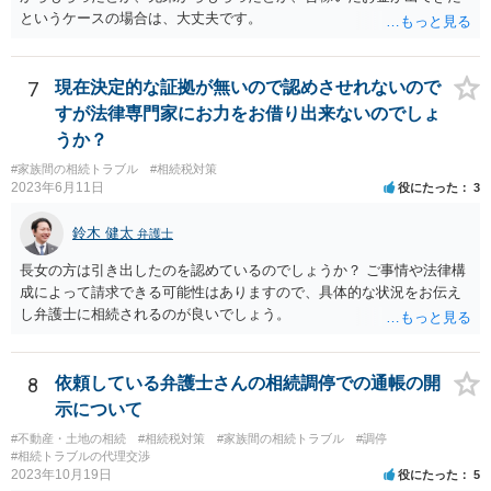
というケースの場合は、大丈夫です。
7
現在決定的な証拠が無いので認めさせれないので
すが法律専門家にお力をお借り出来ないのでしょ
うか？
#家族間の相続トラブル
#相続税対策
2023年6月11日
役にたった
3
鈴木 健太
弁護士
長女の方は引き出したのを認めているのでしょうか？ ご事情や法律構
成によって請求できる可能性はありますので、具体的な状況をお伝え
し弁護士に相続されるのが良いでしょう。
8
依頼している弁護士さんの相続調停での通帳の開
示について
#不動産・土地の相続
#相続税対策
#家族間の相続トラブル
#調停
#相続トラブルの代理交渉
2023年10月19日
役にたった
5