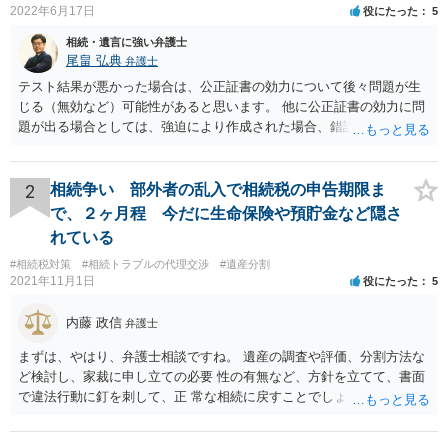
2022年6月17日
役にたった
5
相続・遺言に強い弁護士
尾畠 弘典
弁護士
テスト結果が悪かった場合は、公正証書の効力について後々問題が生
じる（無効など）可能性があると思います。 他に公正証書の効力に問
題が出る場合としては、強迫により作成された場合、錯誤（勘違い）
の場合などがあります。 遺言の対象となる財産の多寡などにもよりま
すが、弁護士に作成を依頼する場合は、１０～数十万円程度になるケ
ースが多いと思います。 報酬体系は、弁護士ごとに異なりますので一
2
相続争い 部外者の乱入で相続税の申告期限ま
律の基準はありません。
で、２ヶ月程 今だに生命保険や預貯金など隠さ
れている
#相続税対策
#相続トラブルの代理交渉
#遺産分割
2021年11月1日
役にたった
5
内藤 政信
弁護士
まずは、やはり、弁護士相談ですね。 遺産の調査や評価、分割方法な
ど検討し、家裁に申し立ての必要 性の有無など、方針を立てて、書面
で違法行動に釘を刺して、正 常な相続に戻すことでしょう。 申告につ
いては、相続税を払うレベルなら、いったん法定相続で 申告して、そ
の際に3年以内に分割協議の上、修正申告する旨の書 面を添付するこ