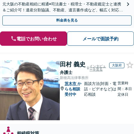
元大阪の不動産相続に精通◉司法書士・税理士・不動産鑑定士と連携
＆ご紹介可！遺産分割協議、不動産、遺言書作成など、幅広く対応し
ます。お気軽にご相談ください
料金表を見る
電話でお問い合わせ
メールで面談予約
田村 義史
大阪府
インタビュ
ーを見る
弁護士
新穂高法律事務所
営業時
茨木市
か
面談方法(対面・電
らも相談
話・ビデオなど)は
間：本日
受付中
応相談
定休日
相続税対策