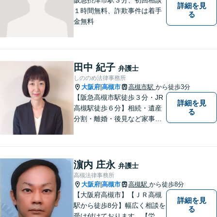
詳細を見
１時間無料、詐欺事件は着手
る
金無料
田中 紀子
弁護士
しののめ法律事務所
大阪府
高槻市
高槻市駅
から徒歩3分
|
【阪急高槻市駅徒歩３分・JR
詳細を見
高槻駅徒歩６分】相続・遺産
る
分割・離婚・後見など家事事
件のほか、交通事故・破産・
債務整理を中心に取り扱って
います。一人で悩まず、まず
はご相談ください。
濵内 庄永
弁護士
高槻法律事務所
大阪府
高槻市
高槻駅
から徒歩8分
|
【大阪府高槻市】【ＪＲ高槻
詳細を見
駅から徒歩8分】幅広く相談を
る
受け付けております。【労働