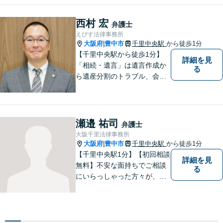
西村 宏
弁護士
えびす法律事務所
大阪府
豊中市
千里中央駅
から徒歩1分
|
【千里中央駅から徒歩1分】
詳細を見
「相続・遺言」は遺言作成か
る
ら遺産分割のトラブル、会社
の事業継承まで対応します。
「交通事故」は後遺症案件に
て1級相当での和解実績あり
【初回相談30分無料】
瀬邉 祐司
弁護士
大阪千里法律事務所
大阪府
豊中市
千里中央駅
から徒歩1分
|
【千里中央駅1分】【初回相談
詳細を見
無料】不安な面持ちでご相談
る
にいらっしゃった方々が、少
しで明るい気持ちで帰ってい
ただけるように日々邁進して
おります。相談者にとって最
善の法的手段を選択し、終局