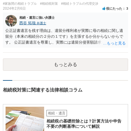
#家族間の相続トラブル
#相続税対策
#相続トラブルの代理交渉
取得することとなる可能性はあります。 弁護士に面談で詳しい事
2024年2月6日
役にたった
3
情を話して相談された方がよいと思います。
相続・遺言に強い弁護士
西谷 拓哉
弁護士
公正証書遺言を残す理由は、遺留分権利者が実際に母の相続に関し遺
留分（本来の相続分の２分の１です）を主張するか分からないからで
す。 公正証書遺言を尊重し、実際には遺留分侵害額請求を行使しない
かもしれません。 遺留分侵害額請求をされないように、あらかじめ遺
留分相当額を分配する遺言を作ることも一つの方法です。
もっとみる
相続税対策に関連する法律相談コラム
相続・遺言
相続税の基礎控除とは？計算方法や申告
不要の判断基準について解説