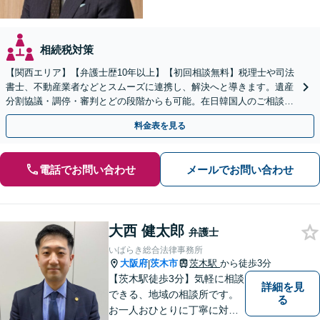
相続税対策
【関西エリア】【弁護士歴10年以上】【初回相談無料】税理士や司法
書士、不動産業者などとスムーズに連携し、解決へと導きます。遺産
分割協議・調停・審判とどの段階からも可能。在日韓国人のご相談も
対応しております【休日・夜間相談可】
料金表を見る
電話でお問い合わせ
メールでお問い合わせ
大西 健太郎
弁護士
いばらき総合法律事務所
大阪府
茨木市
茨木駅
から徒歩3分
|
【茨木駅徒歩3分】気軽に相談
詳細を見
できる、地域の相談所です。
る
お一人おひとりに丁寧に対応