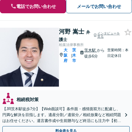
電話でお問い合わせ
メールでお問い合わせ
河野 嵩士
弁
インタビューを
見る
護士
柏葉法律事務所
大
茨
茨木駅
から
営業時間：本
阪
木
|
日定休日
徒歩6分
府
市
相続税対策
【JR茨木駅徒歩7分】【Web面談可】条件面・感情面双方に配慮し、
円満な解決を目指します。遺産分割／遺留分／相続放棄など相続問題
はお任せください。遺言書作成や生前贈与など終活にも注力中【初回
相談無料】負債や土地・建物が含まれる相続にも対応
料金表を見る