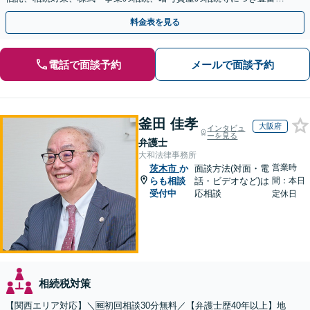
対応実績。【バリアフリー】【完全個室対応】
料金表を見る
電話で面談予約
メールで面談予約
釜田 佳孝
大阪府
インタビュ
ーを見る
弁護士
大和法律事務所
営業時
茨木市
か
面談方法(対面・電
らも相談
話・ビデオなど)は
間：本日
受付中
応相談
定休日
相続税対策
【関西エリア対応】＼🆓初回相談30分無料／【弁護士歴40年以上】地