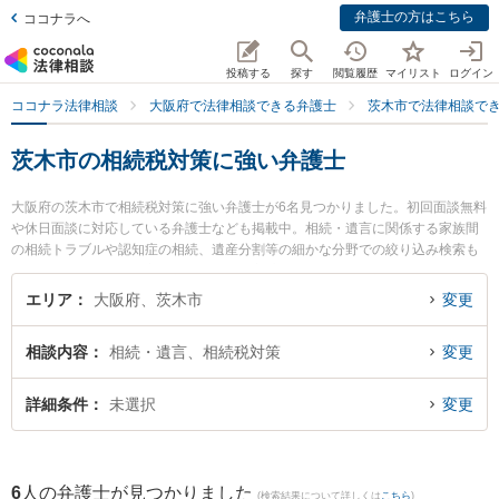
弁護士の方はこちら
ココナラへ
投稿する
探す
閲覧履歴
マイリスト
ログイン
ココナラ法律相談
大阪府で法律相談できる弁護士
茨木市で法律相談で
茨木市の相続税対策に強い弁護士
大阪府の茨木市で相続税対策に強い弁護士が6名見つかりました。初回面談無料
や休日面談に対応している弁護士なども掲載中。相続・遺言に関係する家族間
の相続トラブルや認知症の相続、遺産分割等の細かな分野での絞り込み検索も
でき便利です。特に葉方法律事務所の葉方 心平弁護士や柏葉法律事務所の河野
嵩士弁護士、いばらき総合法律事務所の大西 健太郎弁護士のプロフィール情報
エリア
大阪府、茨木市
変更
や弁護士費用、強みなどが注目されています。『茨木市で土日や夜間に発生し
た相続税対策のトラブルを今すぐに弁護士に相談したい』『相続税対策のトラ
相談内容
相続・遺言、相続税対策
変更
ブル解決の実績豊富な近くの弁護士を検索したい』『初回相談無料で相続税対
策を法律相談できる茨木市内の弁護士に相談予約したい』などでお困りの相談
者さんにおすすめです。
詳細条件
未選択
変更
6
人の弁護士が見つかりました
(検索結果について詳しくは
こちら
)