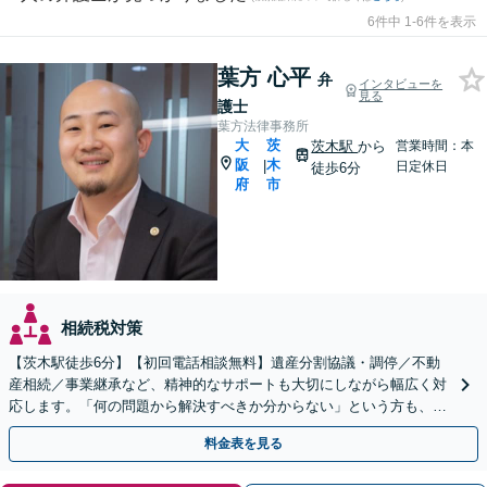
6件中 1-6件を表示
葉方 心平
弁
インタビューを
見る
護士
葉方法律事務所
大
茨
茨木駅
から
営業時間：本
阪
木
|
日定休日
徒歩6分
府
市
相続税対策
【茨木駅徒歩6分】【初回電話相談無料】遺産分割協議・調停／不動
産相続／事業継承など、精神的なサポートも大切にしながら幅広く対
応します。「何の問題から解決すべきか分からない」という方も、お
気軽にご相談ください【関連士業と連携】
料金表を見る