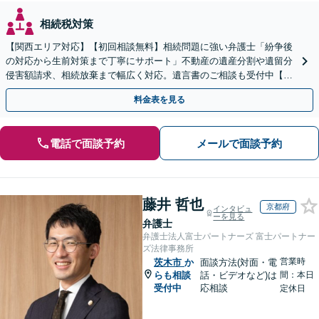
相続税対策
【関西エリア対応】【初回相談無料】相続問題に強い弁護士「紛争後
の対応から生前対策まで丁寧にサポート」不動産の遺産分割や遺留分
侵害額請求、相続放棄まで幅広く対応。遺言書のご相談も受付中【夜
間・休日面談可】【WEB面談】【完全個室】
料金表を見る
電話で面談予約
メールで面談予約
藤井 哲也
京都府
インタビュ
ーを見る
弁護士
弁護士法人富士パートナーズ 富士パートナー
ズ法律事務所
営業時
茨木市
か
面談方法(対面・電
らも相談
話・ビデオなど)は
間：本日
受付中
応相談
定休日