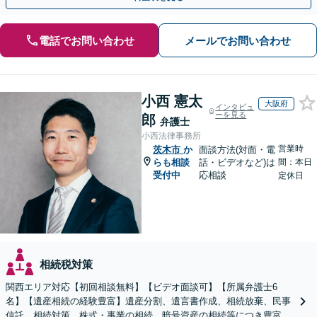
電話でお問い合わせ
メールでお問い合わせ
小西 憲太
大阪府
インタビュ
ーを見る
郎
弁護士
小西法律事務所
営業時
茨木市
か
面談方法(対面・電
らも相談
話・ビデオなど)は
間：本日
受付中
応相談
定休日
相続税対策
関西エリア対応【初回相談無料】【ビデオ面談可】【所属弁護士6
名】【遺産相続の経験豊富】遺産分割、遺言書作成、相続放棄、民事
信託、相続対策、株式・事業の相続、暗号資産の相続等につき豊富な