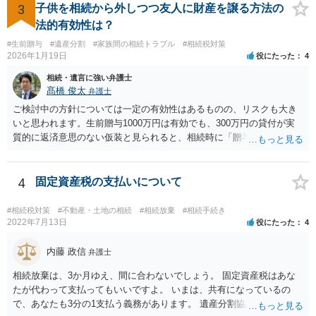
とになります。 税務署も、およその遺産を把握してるので、税務署か
3
子供を相続から外しつつ友人に財産を譲る方法の
ら、遺産の 情報を得ることもあります。
法的有効性は？
#生前贈与
#遺産分割
#家族間の相続トラブル
#相続税対策
2026年1月19日
役にたった
4
相続・遺言に強い弁護士
髙橋 俊太
弁護士
ご検討中の方針については一定の有効性はあるものの、リスクも大き
いと思われます。生前贈与1000万円は有効でも、300万円の貸付が実
質的に返済意思のない仮装と見られると、相続時に「贈与」と評価さ
れ、子から遺留分侵害額請求を受ける可能性があります。 その他の方
法として考えられるものとしては、 ①信託（家族信託・目的信託） 財
産を信託口に移し、受託者（信頼できる友人や専門職）に管理させ、
4
固定資産税の支払いについて
・生存中はあなたの生活費・介護費に優先充当 ・残余を友人や慈善団
体へ と使途を厳格に指定。相続ではなく信託帰属になるため、子の関
#相続税対策
#不動産・土地の相続
#相続放棄
#相続手続き
与を大きく排除できます。 ②遺言＋生命保険の組合せ 生活資金は手元
2022年7月13日
役にたった
4
に残し、余剰資金で受取人を友人・団体にした保険を活用。保険金は
相続財産とは別枠で、遺留分対策にも有効と思われます。 ③負担付死
内藤 政信
弁護士
因贈与 「介護・見守り等を条件に、死亡時に財産を渡す」契約。条件
相続放棄は、3か月ゆえ、間に合わないでしょう。 固定資産税はあな
不履行なら無効にでき、老後の安心を担保できます。 ④ 寄附予約＋解
たが代わって支払ってもいいですよ。 いまは、共有になっているの
除条件 慈善団体への寄附を予約しつつ、資金不足時は解除できる条項
で、あなたも3分の1支払う義務があります。 遺産分割協議をして、不
を設定。 などがあり得るかと思われます。