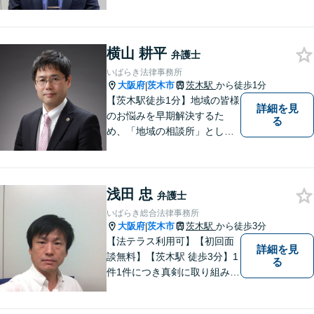
し、納得のいく解決へと導き
ます。離婚・交通事故・遺産
相続など、幅広く対応可能◎
横山 耕平
お困りごとがあれば、すぐに
弁護士
ご相談を！
いばらき法律事務所
大阪府
茨木市
茨木駅
から徒歩1分
|
【茨木駅徒歩1分】地域の皆様
詳細を見
のお悩みを早期解決するた
る
め、「地域の相談所」として
柔軟に対応してまいります。
浅田 忠
弁護士
いばらき総合法律事務所
大阪府
茨木市
茨木駅
から徒歩3分
|
【法テラス利用可】【初回面
詳細を見
談無料】【茨木駅 徒歩3分】1
る
件1件につき真剣に取り組み、
依頼者にとって最適な解決を
目指したいと思っておりま