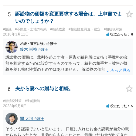
動産取得者を決めて、相続登記する必要があります。 登記名義人に支
払い義務があります。
5
訴訟物の価額を変更要求する場合は、上申書でよ
いのでしょうか？
#協議
#不動産・土地の相続
#相続放棄
#相続財産調査・鑑定
#相続税対策
2018年3月11日
役にたった
6
相続・遺言に強い弁護士
鈴木 崇裕
弁護士
訴訟物の価額は、裁判を起こす者＝原告が裁判所に支払う手数料の金
額を算定するために設定するものであって、裁判の相手方＝被告が疑
義を差し挟む性質のものではありません。 訴訟物の価額自体が裁判の
目的（審理の対象）となることもありませんので、上申書や証拠を出
したとしても、変更されることはありません。
6
夫から妻への贈与と相続。
#相続税対策
#生前贈与
2023年9月6日
役にたった
5
関 大河
弁護士
そういう認識でよいと思います。 口座に入れたお金の説明が自分の親
からもらったとか、兄弟からもらったとか、昔稼いだお金が出てきた