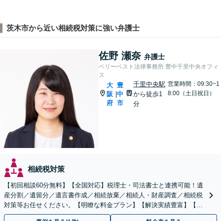
茨木市から近い相続税対策に強い弁護士
佐野 瀬奈
弁護士
ベリーベスト法律事務所 豊中千里中央オフィ
ス
千里中央駅
営業時間：09:30~1
大
豊
8:00（土日祝日）
阪
中
から徒歩1
|
府
市
分
相続税対策
【初回相談60分無料】【全国対応】税理士・司法書士と連携可能！遺
産分割／遺留分／遺言書作成／相続放棄／相続人・財産調査／相続税
対策等お任せください。【明瞭な料金プラン】【解決実績豊富】【電
話相談可】