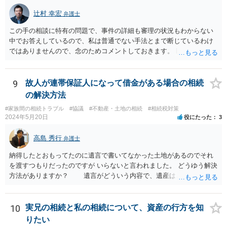
辻村 幸宏
弁護士
この手の相談に特有の問題で、事件の詳細も審理の状況もわからない
中でお答えしているので、私は普通でない手法とまで断じているわけ
ではありませんので、念のためコメントしておきます。 匿名の弁護士
さんが回答しておられるように、いずれ出さざるを得なくなる書類な
のではないかという視点もありますし、その場合には結局出さなけれ
ば不利益もあります。あるいは、後に虚偽主張をしたと指摘されるリ
9
故人が連帯保証人になって借金がある場合の相続
スクもあります。 ですからそれを提出したことが事件処理として不適
の解決方法
切であるとか、結果においてマイナスを与えたということまではいえ
#家族間の相続トラブル
#協議
#不動産・土地の相続
#相続税対策
ないと思います。 依頼者とのコミュニケーション含む微妙な問題であ
2024年5月20日
役にたった
3
り第三者にはあまりアドバイスしづらい問題であるということはご理
解いただければ幸いです。
高島 秀行
弁護士
納得したとおもってたのに遺言で書いてなかった土地があるのでそれ
を渡すつもりだったのですが いらないと言われました。 どうゆう解決
方法がありますか？ 遺言がどういう内容で、遺産はどれくらいあ
ったのか、遺言に書いていなかった土地の価値 など、詳しい事情が
分からないとあなたの質問に回答することは難しいです。 遺留分
が請求されるのであれば、遺留分は法改正により現金で支払うことに
10
実兄の相続と私の相続について、資産の行方を知
なることから 土地を渡すということで解決しない可能性はありま
りたい
す。 ただ、遺言で書いていない土地は、遺産分割により、相手が