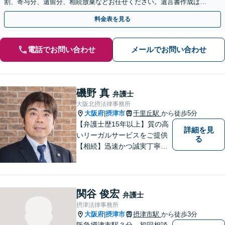
割、寄与分、遺留分、相続放棄などお任せください。遺言書作成は自
宅訪問にも対応。【税理士や司法書士とも連携】
料金表を見る
電話でお問い合わせ
メールでお問い合わせ
磯野 真
弁護士
大阪北摂法律事務所
大阪府
摂津市
千里丘駅
から徒歩5分
|
【弁護士歴15年以上】質の高
詳細を見
いリーガルサービスをご提供
る
【相続】迅速かつ誠実丁寧な
対応で複雑な遺産分割もスム
ーズに解決【企業法務】業界
業種問わず対応可能！契約書
作成／企業間トラブル／問題
関谷 俊宏
弁護士
社員の対応など。顧問契約も
摂津法律事務所
可【オンライン面談】【千里
大阪府
摂津市
摂津市駅
から徒歩3分
|
丘駅5分】
阪急摂津市駅３分、初回相談