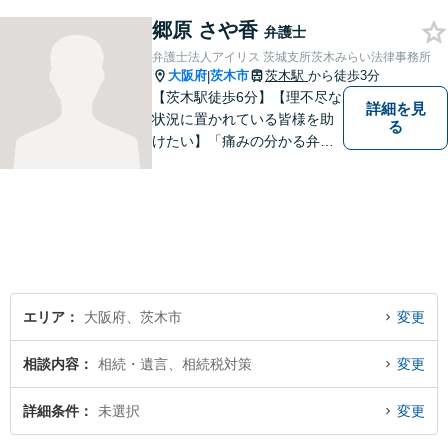
す。 依頼者さまの抱えていら
郷原 さや香
っしゃる不安や、ご希望を丁
弁護士
寧にお伺いいたします。
弁護士法人アイリス 茨城支所茨木みらい法律事務所
大阪府
茨木市
茨木駅
から徒歩3分
|
【茨木駅徒歩6分】【理不尽な
詳細を見
状況に置かれている皆様を助
る
けたい】「痛みの分かる弁護
士」をモットーに、あらゆる
お困りごとの解決を図りま
す。離婚／労働／交通事故な
ど、お困りごとはお気軽にご
相談くださいませ。
エリア
大阪府、茨木市
変更
相談内容
相続・遺言、相続税対策
変更
詳細条件
未選択
変更