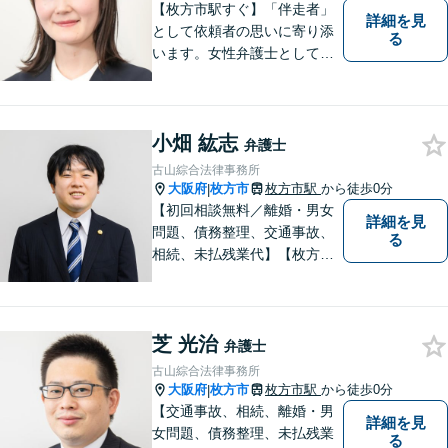
【枚方市駅すぐ】「伴走者」
詳細を見
として依頼者の思いに寄り添
る
います。女性弁護士としての
視点を生かし、安心して話せ
る雰囲気づくりにも努めてお
りますので、気になることが
小畑 紘志
あればどうぞ気軽にお声がけ
弁護士
ください。【オンライン・電
古山綜合法律事務所
話相談可】【完全個室・防音
大阪府
枚方市
枚方市駅
から徒歩0分
|
対応】
【初回相談無料／離婚・男女
詳細を見
問題、債務整理、交通事故、
る
相続、未払残業代】【枚方市
駅から徒歩30秒】ご相談者の
不安な気持ちにじっくり寄り
添い、困難な問題の解決のた
芝 光治
めのお手伝いをしています。
弁護士
古山綜合法律事務所
大阪府
枚方市
枚方市駅
から徒歩0分
|
【交通事故、相続、離婚・男
詳細を見
女問題、債務整理、未払残業
る