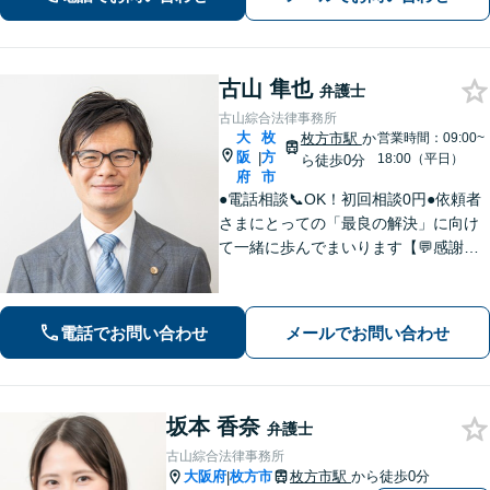
す。
古山 隼也
弁護士
古山綜合法律事務所
大
枚
枚方市駅
か
営業時間：09:00~
阪
方
|
18:00（平日）
ら徒歩0分
府
市
●電話相談📞OK！初回相談0円●依頼者
さまにとっての「最良の解決」に向け
て一緒に歩んでまいります【💬感謝の
声多数！】丁寧・わかりやすい説明。
安心してご相談ください【弁護士歴10
年以上】【土日祝日対応】【枚方市駅3
電話でお問い合わせ
メールでお問い合わせ
0秒／駅近で便利】
坂本 香奈
弁護士
古山綜合法律事務所
大阪府
枚方市
枚方市駅
から徒歩0分
|