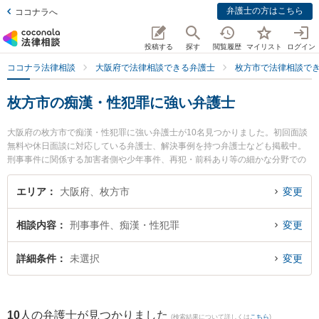
弁護士の方はこちら
ココナラへ
投稿する
探す
閲覧履歴
マイリスト
ログイン
ココナラ法律相談
大阪府で法律相談できる弁護士
枚方市で法律相談で
枚方市の痴漢・性犯罪に強い弁護士
大阪府の枚方市で痴漢・性犯罪に強い弁護士が10名見つかりました。初回面談
無料や休日面談に対応している弁護士、解決事例を持つ弁護士なども掲載中。
刑事事件に関係する加害者側や少年事件、再犯・前科あり等の細かな分野での
絞り込み検索もでき便利です。特にくずは凛誠法律事務所の米田 光晴弁護士や
弁護士法人ひこぼし法律事務所の村山 雅信弁護士、大昭法律事務所の重光 健太
エリア
大阪府、枚方市
変更
郎弁護士のプロフィール情報や弁護士費用、強みなどが注目されています。
『枚方市で土日や夜間に発生した痴漢・性犯罪のトラブルを今すぐに弁護士に
相談内容
刑事事件、痴漢・性犯罪
変更
相談したい』『痴漢・性犯罪のトラブル解決の実績豊富な近くの弁護士を検索
したい』『初回相談無料で痴漢・性犯罪を法律相談できる枚方市内の弁護士に
相談予約したい』などでお困りの相談者さんにおすすめです。
詳細条件
未選択
変更
10
人の弁護士が見つかりました
(検索結果について詳しくは
こちら
)