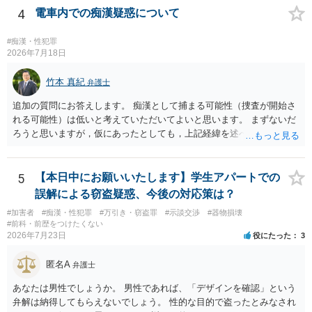
者様に認識がなければ、「故意」がないという判断になることもあり
4
電車内での痴漢疑惑について
ます。 相談者様はあくまで「アルコールの影響はない」「完全なる同
意であった」とのお立場ですので、現時点で、対応できることはない
#痴漢・性犯罪
のではないでしょうか？（同意してたよねと言っても火に油をそそぐ
2026年7月18日
だけになりかねません。） そのため、現時点でこれ以上アドバイスで
きることはないとなります。これで回答を終わります。
竹本 真紀
弁護士
追加の質問にお答えします。 痴漢として捕まる可能性（捜査が開始さ
れる可能性）は低いと考えていただいてよいと思います。 まずないだ
ろうと思いますが，仮にあったとしても，上記経緯を述べていただ
き，自分は肘を動かしてもなければ，故意も全くなかったこと，相手
の方が動いた結果当たってしまったにすぎないことを述べれば大丈夫
です。 相手の方は，オーバーに表現すると，自然と嘘となるので，自
5
【本日中にお願いいたします】学生アパートでの
分に不利益がかかってくると認識します。 これがブレーキとなり，表
誤解による窃盗疑惑、今後の対応策は？
現されることはないと思っていただいて大丈夫です。 なお，痴漢の場
#加害者
#痴漢・性犯罪
#万引き・窃盗罪
#示談交渉
#器物損壊
合，問題となるのは基本的に現場で被害申告（被害の目撃）があった
#前科・前歴をつけたくない
場合がほとんどです。 そうでないと，犯人の特定につながりません。
2026年7月23日
役にたった
3
防犯カメラを気にされるかもしれませんが，本件の場合，防犯カメラ
があれば，かえって相談者が動いていないことがはっきり確認される
匿名A
弁護士
と思います。 ですから，この件については，相談者に捜査が及ぶこと
はないだろうと思っていただいて大丈夫です。 安心して下さいね。
あなたは男性でしょうか。 男性であれば、「デザインを確認」という
弁解は納得してもらえないでしょう。 性的な目的で盗ったとみなされ