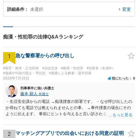
詳細条件
未選択
変更
痴漢・性犯罪の法律Q&Aランキング
1
急な警察署からの呼び出し
#冤罪・無実・正当防衛
#示談交渉
#痴漢・性犯罪
#加害者（未成年）
#逮捕や勾留の阻止・準抗告
#逮捕による解雇・退学回避
2026年7月16日
役にたった
8
刑事事件に強い弁護士
藤本 顯人
弁護士
・生活安全課からの電話 →痴漢捜査の部署です。 ・なぜ呼び出したの
か尋ねても電話では教えられませんとの事。 →事件捜査の場合にその
ように伝えます。 事前にヒントを与えると言い訳されるからです。 ・
満員電車の中でかなり女性と密着してしまった可能性があるとの心当
たり →やはり痴漢として疑われているのでは。 そもそも痴漢をやって
ないのであれば、何も疑われる筋合いは無いわけですし狼狽える必要
2
マッチングアプリでの出会いにおける同意の証明