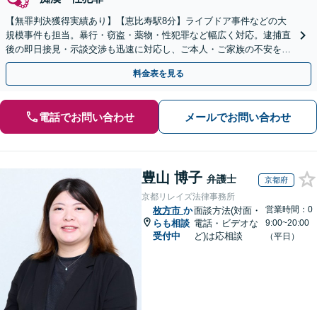
【無罪判決獲得実績あり】【恵比寿駅8分】ライブドア事件などの大
規模事件も担当。暴行・窃盗・薬物・性犯罪など幅広く対応。逮捕直
後の即日接見・示談交渉も迅速に対応し、ご本人・ご家族の不安を最
小限に抑えます。【初回相談可能】【WEB面談可能】
料金表を見る
電話でお問い合わせ
メールでお問い合わせ
豊山 博子
弁護士
京都府
京都リレイズ法律事務所
営業時間：0
枚方市
か
面談方法(対面・
らも相談
電話・ビデオな
9:00~20:00
受付中
ど)は応相談
（平日）