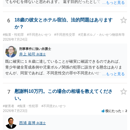
てもやむを得ないと思われます。 返す目的だったとしても、性的な目
的の達成のためだとすれば、一旦、自室にもちかえっている以上、不
法領得の意思は発現しており、窃盗の既遂罪は成立し得まると思われ
ます。 元の場所に戻したのは、前述の目的を遂行する関係上、ばれな
6
18歳の彼女とホテル宿泊、法的問題はあります
いように戻したと評価されることになるのではないかと思います。 防
か？
犯カメラに写っているのがあなたなのかは不明ですが、極めて深刻な
#痴漢・性犯罪
#不同意わいせつ
#不同意性交罪
#児童ポルノ・わいせつ物頒布等
事態になっているのは確かです。お早目にご両親などとも相談して、
2026年7月24日
弁護士を依頼の上、示談の方向で動かれるのがよろしいかと思いま
す。
刑事事件に強い弁護士
井上 祐司
弁護士
既に確実に１８歳に達していることが確実に確認できるのであれば、
青少年健全育成条例や児童ポルノ関係の犯罪に該当する懸念はありま
せんが、同室であれば、不同意性交の罪や不同意わいせつの罪の問題
が生じる可能性が否定できないので、慎重に行動された方が良いと考
えます。 すでに成人している以上、ホテル側が訝しく思って連絡をす
る可能性というのはほとんどないと考えます。
7
慰謝料10万円。この場合の相場を教えてくださ
い。
#被害者
#痴漢・性犯罪
#不同意わいせつ
2026年7月23日
役にたった
2
西浦 嘉博
弁護士