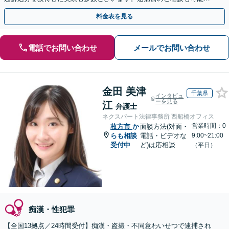
す【夜間・休日面談】【完全個室】【樟葉駅3分】
料金表を見る
電話でお問い合わせ
メールでお問い合わせ
金田 美津
千葉県
インタビュ
ーを見る
江
弁護士
ネクスパート法律事務所 西船橋オフィス
営業時間：0
枚方市
か
面談方法(対面・
らも相談
電話・ビデオな
9:00~21:00
受付中
ど)は応相談
（平日）
痴漢・性犯罪
【全国13拠点／24時間受付】痴漢・盗撮・不同意わいせつで逮捕され