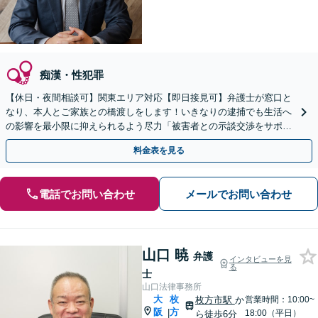
痴漢・性犯罪
【休日・夜間相談可】関東エリア対応【即日接見可】弁護士が窓口と
なり、本人とご家族との橋渡しをします！いきなりの逮捕でも生活へ
の影響を最小限に抑えられるよう尽力「被害者との示談交渉をサポー
ト」「任意取調べにも対応」
料金表を見る
電話でお問い合わせ
メールでお問い合わせ
山口 暁
弁護
インタビューを見
る
士
山口法律事務所
大
枚
枚方市駅
か
営業時間：10:00~
阪
方
|
18:00（平日）
ら徒歩6分