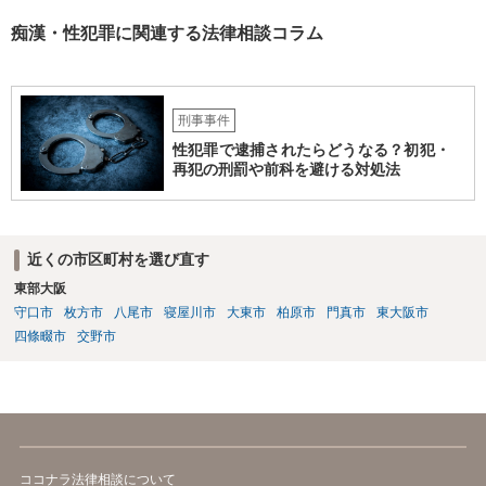
痴漢・性犯罪に関連する法律相談コラム
刑事事件
性犯罪で逮捕されたらどうなる？初犯・
再犯の刑罰や前科を避ける対処法
近くの市区町村を選び直す
東部大阪
守口市
枚方市
八尾市
寝屋川市
大東市
柏原市
門真市
東大阪市
四條畷市
交野市
ココナラ法律相談について