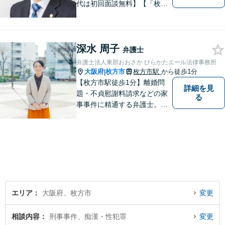
代は初回面談無料】【「枚方
市駅」から徒歩30秒】じっく
りとお話を聞く姿勢を大切に
し、依頼者様の状況を十分に
深水 周子
ヒアリングし、あらゆる観点
弁護士
から解決策をご提案してまい
弁護士法人東部おおさか ひらかたエール法律事務所
ります。
大阪府
枚方市
枚方市駅
から徒歩1分
|
【枚方市駅徒歩1分】離婚問
詳細を見
題・不貞慰謝料請求などの家
る
事事件に精通する弁護士。依
頼者さまと同じ目線に立ち、
最善の解決方法をご提案。次
のステップへ進むお手伝いを
致します。どんなお悩みで
も、ご相談ください。【キッ
ズスペースあり】
エリア
大阪府、枚方市
変更
相談内容
刑事事件、痴漢・性犯罪
変更