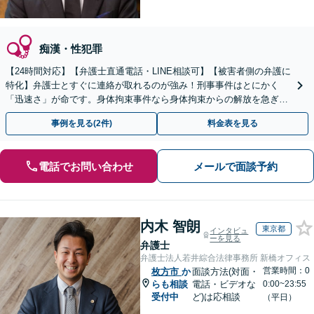
痴漢・性犯罪
【24時間対応】【弁護士直通電話・LINE相談可】【被害者側の弁護に
特化】弁護士とすぐに連絡が取れるのが強み！刑事事件はとにかく
「迅速さ」が命です。身体拘束事件なら身体拘束からの解放を急ぎま
す。示談交渉はお任せください。
事例を見る(2件)
料金表を見る
電話でお問い合わせ
メールで面談予約
内木 智朗
東京都
インタビュ
ーを見る
弁護士
弁護士法人若井綜合法律事務所 新橋オフィス
営業時間：0
枚方市
か
面談方法(対面・
らも相談
電話・ビデオな
0:00~23:55
受付中
ど)は応相談
（平日）