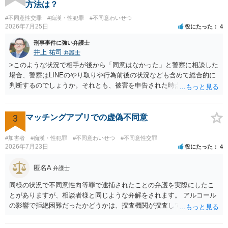
はないですね。
方法は？
#不同意性交罪
#痴漢・性犯罪
#不同意わいせつ
2026年7月25日
役にたった
4
刑事事件に強い弁護士
井上 祐司
弁護士
>このような状況で相手が後から「同意はなかった」と警察に相談した
場合、警察はLINEのやり取りや行為前後の状況なども含めて総合的に
判断するのでしょうか。それとも、被害を申告された時点で私がかな
り不利になるのでしょうか。 同様のご相談を、検察官送致されたも
の（不起訴事案）を含めて数件経験していますが、いずれも警察の対
応は前者です。 特に近年は、いわゆる異性間のトラブルから報復的
3
マッチングアプリでの虚偽不同意
に不同意性交・不同意わいせつの罪の被害届が出される事案が頻発し
ており、警察も闇雲な逮捕をしないよう慎重になっているため、まず
#加害者
#痴漢・性犯罪
#不同意わいせつ
#不同意性交罪
は前後のＬＩＮＥやInstagram等の履歴をすべて統括的に縦覧して、
2026年7月23日
役にたった
4
「被害者の被害申告内容が本当に信用できるものか」を見極めてから
動くようになっていると感じます。
匿名A
弁護士
同様の状況で不同意性向等罪で逮捕されたことの弁護を実際にしたこ
とがありますが、相談者様と同じような弁解をされます。 アルコール
の影響で拒絶困難だったかどうかは、捜査機関が捜査して判断するこ
とになりますし、その結果、実際に起訴されるか、不起訴になるかも
分かりません。 また、拒絶困難であったとしても、それについて相談