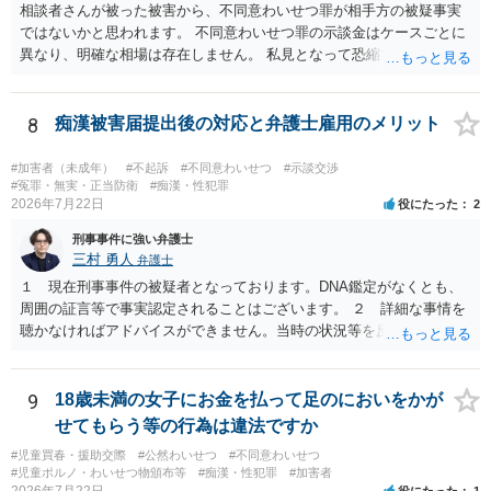
相談者さんが被った被害から、不同意わいせつ罪が相手方の被疑事実
ではないかと思われます。 不同意わいせつ罪の示談金はケースごとに
異なり、明確な相場は存在しません。 私見となって恐縮ですが、一般
的に20万～100万円程度に収束することが多い印象を受けます。 他
方、相手方に資力がなければ、相場通りの請求は困難であることに留
意ください。 より詳細について、お聞きになりたい場合、最寄りの法
8
痴漢被害届提出後の対応と弁護士雇用のメリット
律事務所での相談を検討ください。 上記、ご参考ください。
#加害者（未成年）
#不起訴
#不同意わいせつ
#示談交渉
#冤罪・無実・正当防衛
#痴漢・性犯罪
2026年7月22日
役にたった
2
刑事事件に強い弁護士
三村 勇人
弁護士
１ 現在刑事事件の被疑者となっております。DNA鑑定がなくとも、
周囲の証言等で事実認定されることはございます。 ２ 詳細な事情を
聴かなければアドバイスができません。当時の状況等を反論していく
ことになるかと思います。 ３ 否認事件において、弁護人を選任せ
ず、当事者で解決した事例を知りません。依頼しない理由がないかと
思います。
9
18歳未満の女子にお金を払って足のにおいをかが
せてもらう等の行為は違法ですか
#児童買春・援助交際
#公然わいせつ
#不同意わいせつ
#児童ポルノ・わいせつ物頒布等
#痴漢・性犯罪
#加害者