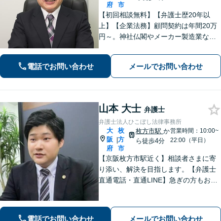
府
市
【初回相談無料】【弁護士歴20年以
上】【企業法務】顧問契約は年間20万
円～。神社仏閣やメーカー製造業な
ど、幅広い業界に対応【不動産】司法
書士や税理士、不動産鑑定士、土地家
電話でお問い合わせ
メールでお問い合わせ
屋調査士などと連携。農地や山林もお
任せ【枚方市駅6分】
山本 大士
弁護士
弁護士法人ひこぼし法律事務所
大
枚
枚方市駅
か
営業時間：10:00~
阪
方
|
22:00（平日）
ら徒歩4分
府
市
【京阪枚方市駅近く】相談者さまに寄
り添い、解決を目指します。【弁護士
直通電話・直通LINE】急ぎの方もお電
話での相談予約は22時まで、メール・L
INEなら24時間対応！丁寧な聞き取り
と対応で不安を取り除けるよう努めま
電話でお問い合わせ
メールでお問い合わせ