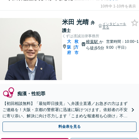
10件中 1-10件を表示
米田 光晴
弁
インタビューを
見る
護士
くずは凛誠法律事務所
大
枚
樟葉駅
か
営業時間：10:00~1
阪
方
|
9:00（平日）
ら徒歩5分
府
市
痴漢・性犯罪
【初回相談無料】「最短即日接見」＼弁護士直通／お急ぎの方はまず
ご連絡を！大阪・京都の警察署に迅速に駆けつけます。依頼者の不安
に寄り添い、解決に向け尽力します「こまめな報連相も心掛け」不起
訴や検察官の主張排斥など実績多数【休日・夜間面談可】
料金表を見る