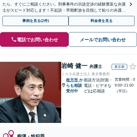
たら、すぐにご相談ください。刑事事件の示談交渉の経験豊富な弁護
士がスピード対応します！不起訴・早期釈放を目指して粘りの弁護活
動を行います。
事例を見る(2件)
料金表を見る
電話でお問い合わせ
メールでお問い合わせ
岩崎 健一
弁護士
東京都
ミカタ弁護士法人 東京事務所
営業時間：0
枚方市
か
面談方法(対面・
らも相談
電話・ビデオな
9:00~21:00
受付中
ど)は応相談
（平日）
痴漢・性犯罪