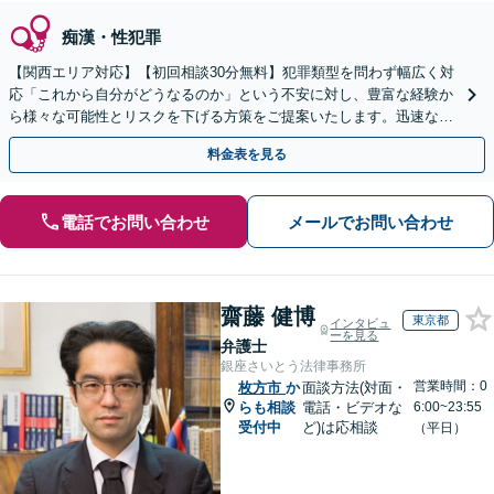
痴漢・性犯罪
【関西エリア対応】【初回相談30分無料】犯罪類型を問わず幅広く対
応「これから自分がどうなるのか」という不安に対し、豊富な経験か
ら様々な可能性とリスクを下げる方策をご提案いたします。迅速なレ
スポンス体制で臨機応変に対応【休日・夜間相談可】
料金表を見る
電話でお問い合わせ
メールでお問い合わせ
齋藤 健博
東京都
インタビュ
ーを見る
弁護士
銀座さいとう法律事務所
営業時間：0
枚方市
か
面談方法(対面・
らも相談
電話・ビデオな
6:00~23:55
受付中
ど)は応相談
（平日）