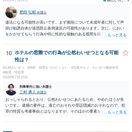
2026年7月22日
役にたった
1
肥田 弘昭
弁護士
違法になる可能性が高いです。まず後段について未成年者に対して声
掛け勧誘自体が迷惑防止条例違反の可能性があります。次に、におい
をかがせてもらう行為や特に性的な接触のある股間を踏ませる行為
は、児童に有害行為をさせるとして児童福祉法違反、青少年保護育成
条例違反などに該当する可能性が高いです。ご参考にしてください。
10
ホテルの窓際での行為が公然わいせつとなる可能
性は？
#公然わいせつ
#前科・前歴をつけたくない
#児童ポルノ・わいせつ物頒布等
#痴漢・性犯罪
2026年7月10日
刑事事件に強い弁護士
三村 勇人
弁護士
おっしゃられるとおり、公然わいせつにあたるため、やめたほうが良
いです。 逮捕の要件は、逃亡のおそれや罪証隠滅のおそれなので、犯
罪の性質も考慮事由とはなりますが、そのほかの要素をお聞きしなけ
れば判断ができません。