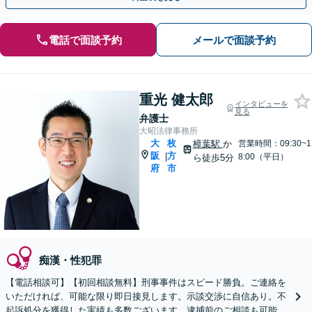
電話で面談予約
メールで面談予約
重光 健太郎
インタビューを
見る
弁護士
大昭法律事務所
大
枚
樟葉駅
か
営業時間：09:30~1
阪
方
|
8:00（平日）
ら徒歩5分
府
市
痴漢・性犯罪
【電話相談可】【初回相談無料】刑事事件はスピード勝負。ご連絡を
いただければ、可能な限り即日接見します。示談交渉に自信あり。不
起訴処分を獲得した実績も多数ございます。逮捕前のご相談も可能で