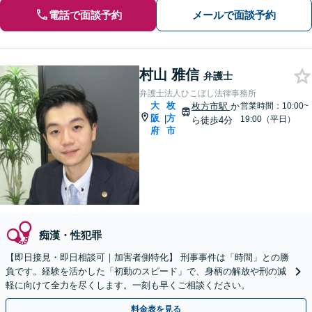
電話で面談予約
メールで面談予約
村山 雅信
弁護士
弁護士法人ひこぼし法律事務所
大
枚
枚方市駅
か
営業時間：10:00~
阪
方
|
19:00（平日）
ら徒歩4分
府
市
痴漢・性犯罪
【即日接見・即日相談可｜加害者側特化】 刑事事件は「時間」との勝
負です。経験を活かした「初動のスピード」で、身柄の解放や刑の減
軽に向けて全力を尽くします。一刻も早くご相談ください。
料金表を見る